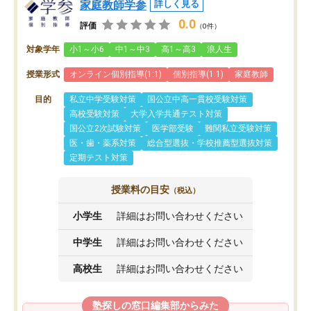
家庭教師学参
詳しく見る
0.0
評価
（0件）
対象学年
小1～小6
中1～中3
高1～高3
浪人生
授業形式
オンライン個別指導(1:1)
個別指導(1:1)
家庭教師
目的
私立中学受験対策
国公立中高一貫校受験対策
高校受験対策
大学入学共通テスト対策
国公立2次試験対策
医学部受験
難関私立受験対策
医・歯・薬系対策
総合型選抜・学校推薦型選抜対策
定期テスト対策
授業料の目安
（税込）
小学生
詳細はお問い合わせください
中学生
詳細はお問い合わせください
高校生
詳細はお問い合わせください
塾探しの窓口編集部からみた