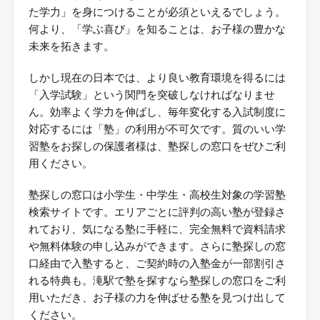
た学力」を身につけることが必須といえるでしょう。
何より、「学ぶ喜び」を知ることは、お子様の豊かな
未来を拓きます。
しかし現在の日本では、より良い教育環境を得るには
「入学試験」という関門を突破しなければなりませ
ん。効率よく学力を伸ばし、毎年変化する入試制度に
対応するには「塾」の利用が不可欠です。質のいい学
習塾をお探しの保護者様は、塾探しの窓口をぜひご利
用ください。
塾探しの窓口は小学生・中学生・高校生対象の学習塾
検索サイトです。エリアごとに評判の高い塾が登録さ
れており、気になる塾に手軽に、完全無料で資料請求
や無料体験の申し込みができます。さらに塾探しの窓
口経由で入塾すると、ご契約時の入塾金が一部割引さ
れる特典も。滝駅で塾を探すなら塾探しの窓口をご利
用いただき、お子様の力を伸ばせる塾を見つけ出して
ください。