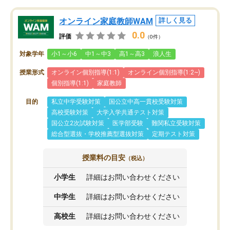
オンライン家庭教師WAM
詳しく見る
0.0
評価
（0件）
対象学年
小1～小6
中1～中3
高1～高3
浪人生
授業形式
オンライン個別指導(1:1)
オンライン個別指導(1:2~)
個別指導(1:1)
家庭教師
目的
私立中学受験対策
国公立中高一貫校受験対策
高校受験対策
大学入学共通テスト対策
国公立2次試験対策
医学部受験
難関私立受験対策
総合型選抜・学校推薦型選抜対策
定期テスト対策
授業料の目安
（税込）
小学生
詳細はお問い合わせください
中学生
詳細はお問い合わせください
高校生
詳細はお問い合わせください