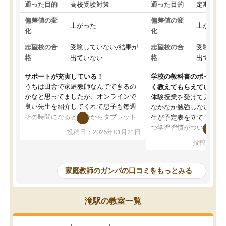
通った目的
高校受験対策
通った目的
定期テス
偏差値の変
偏差値の変
上がった
上がった
化
化
志望校の合
受験していない/結果が
志望校の合
受験して
格
出ていない
格
出ていな
サポートが充実している！
学校の教科書のポイント
うちは田舎で家庭教師なんてできるの
く教えてもらえている
かなと思ってましたが、オンラインで
体験授業を受けて入塾し
良い先生を紹介してくれて息子も毎週
なかなか勉強しない息子
その時間になると自分からタブレット
生が予定表を立ててくれ
を開いてzoomを繋げるようになりまし
つ学習習慣がついてきま
投稿日：2025年01月21日
た！5科目なんでもOKなのもとても気
オンラインで週に一度の
投稿日：20
に入っています
指導が無い日も予定表に
成績もだいぶ下の方でしたが、通い始
したり、LINEでわから
めて1年ほどだった今では平均点以上の
問できるのでとても助か
家庭教師のガンバの口コミをもっとみる
科目が増えてきました！あと1年受験ま
であるので無料の週末教室を使用しな
がら頑張って欲しいと思います！
滝駅の教室一覧