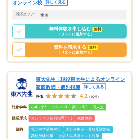
オンライン校
詳しく見る
対応エリア
全国
無料体験を申し込む
無料
（リストに追加する）
資料を請求する
無料
（リストに追加する）
東大先生｜現役東大生によるオンライン
家庭教師・個別指導
詳しく見る
4.2
評価
（10件）
対象学年
小4～小6
中1～中3
高1～高3
浪人生
授業形式
オンライン個別指導(1:1)
家庭教師
目的
私立中学受験対策
国公立中高一貫校受験対策
高校受験対策
大学入学共通テスト対策