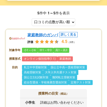
5
件中
1～5
件を表示
家庭教師のガンバ
詳しく見る
4.5
評価
（3件）
対象学年
小1～小6
中1～中3
高1～高3
授業形式
オンライン個別指導(1:1)
家庭教師
目的
私立中学受験対策
国公立中高一貫校受験対策
高校受験対策
大学入学共通テスト対策
国公立2次試験対策
難関私立受験対策
総合型選抜・学校推薦型選抜対策
定期テスト対策
授業料の目安
（税込）
小学生
詳細はお問い合わせください