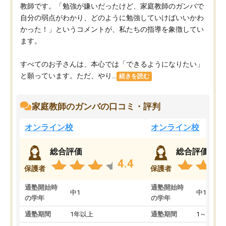
教師です。「勉強が嫌いだったけど、家庭教師のガンバで
自分の弱点がわかり、どのように勉強していけばいいかわ
かった！」というコメントが、私たちの指導を象徴してい
ます。
すべてのお子さんは、本心では「できるようになりたい」
と願っています。ただ、やり...
続きを読む
家庭教師のガンバの口コミ・評判
オンライン校
オンライン校
総合評価
総合評価
4.4
保護者
保護者
通塾開始時
通塾開始時
中1
中1
の学年
の学年
通塾期間
1年以上
通塾期間
1～3ヵ月