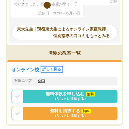
投稿日：20
で、当初は模試でD判定
ていきました。高校の進度が早く、子
していたのですが、やは
供も家に帰って勉強の話すると嫌な反
投稿日：2026年06月26日
験勉強に詳しく、先生か
応を示します。東大先生にお願いして
受け合格できました。ま
からは効率的な計画を先生が立ててく
自習室が毎日使えていつ
れるので、親としても安心です。毎日
東大先生｜現役東大生によるオンライン家庭教師・
るのが心強かったようで
使える自習室とかもあり、わからない
個別指導の口コミをもっとみる
謝です。
ところがあれば先生が回答してくれる
のも重宝しています。
滝駅の教室一覧
オンライン校
詳しく見る
対応エリア
全国
無料体験を申し込む
無料
（リストに追加する）
資料を請求する
無料
（リストに追加する）