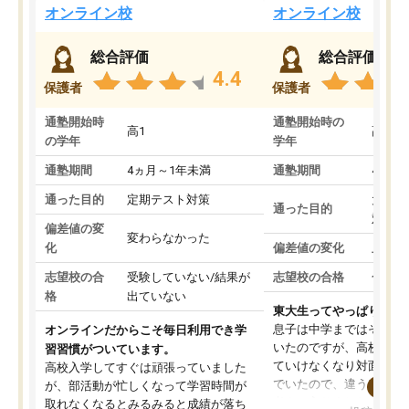
オンライン校
オンライン校
総合評価
総合評価
4.4
保護者
保護者
通塾開始時
通塾開始時の
高1
高3
の学年
学年
通塾期間
4ヵ月～1年未満
通塾期間
4ヵ月
通った目的
定期テスト対策
大学入
通った目的
対策
偏差値の変
変わらなかった
化
偏差値の変化
上がっ
志望校の合
受験していない/結果が
志望校の合格
合格し
格
出ていない
東大生ってやっぱりすご
息子は中学まではそこそ
オンラインだからこそ毎日利用でき学
いたのですが、高校に入
習習慣がついています。
ていけなくなり対面の塾
高校入学してすぐは頑張っていました
でいたので、違うアプロ
が、部活動が忙しくなって学習時間が
考えて入りました。地元
取れなくなるとみるみると成績が落ち