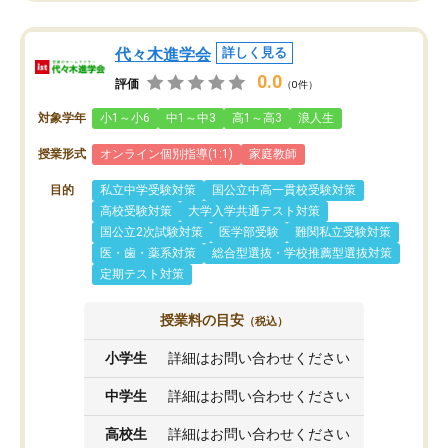
代々木進学会
詳しく見る
0.0
評価
（0件）
対象学年
小1～小6
中1～中3
高1～高3
浪人生
授業形式
オンライン個別指導(1:1)
家庭教師
目的
私立中学受験対策
国公立中高一貫校受験対策
高校受験対策
大学入学共通テスト対策
国公立2次試験対策
医学部受験
難関私立受験対策
医・歯・薬系対策
総合型選抜・学校推薦型選抜対策
定期テスト対策
授業料の目安
（税込）
小学生
詳細はお問い合わせください
中学生
詳細はお問い合わせください
高校生
詳細はお問い合わせください