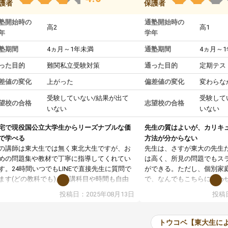
護者
保護者
塾開始時の
通塾開始時の
高2
高1
年
学年
塾期間
4ヵ月～1年未満
通塾期間
4ヵ月～
った目的
難関私立受験対策
通った目的
定期テス
差値の変化
上がった
偏差値の変化
変わらな
受験していない/結果が出て
受験して
望校の合格
志望校の合格
いない
いない
宅で現役国公立大学生からリーズナブルな価
先生の質はよいが、カリキ
で学べる
方法が分からない
の講師は東大生では無く東北大生ですが、お
先生は、さすが東大の先生
めの問題集や教材で丁寧に指導してくれてい
は高く、所見の問題でもス
す。24時間いつでもLINEで直接先生に質問で
ができる。ただし、個別家
ます(どの教科でも)。受講科目や時間も自由
で、なんでもこちらに合わ
決めれるので、個人に合った勉強ができると
のだが、具体的なカリキュ
投稿日：2025年08月13日
投稿日
います。カリキュラム相談みたいなのがあり
は、授業の先取り学習をす
有料)、受験までにどんなことをどんなスケジ
書を一緒に進めていくよう
ールでやっていくか相談したのですが、それ
いただいたが、1時間の時
トウコベ【東大生に