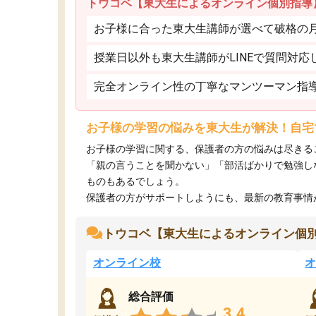
トウコベ【東大生によるオンライン個別指導
お子様に合った東大生講師が選べて破格の月額
授業日以外も東大生講師がLINEで質問対応
完全オンライン性の丁寧なマンツーマン指
お子様の学習の悩みを東大生が解決！自宅
お子様の学習に関する、保護者の方の悩みは尽きる
「親の言うことを聞かない」「部活ばかりで勉強し
ものもあるでしょう。
保護者の方がサポートしようにも、最新の教育事情がわ
トウコベ【東大生によるオンライン個
オンライン校
オ
総合評価
3.4