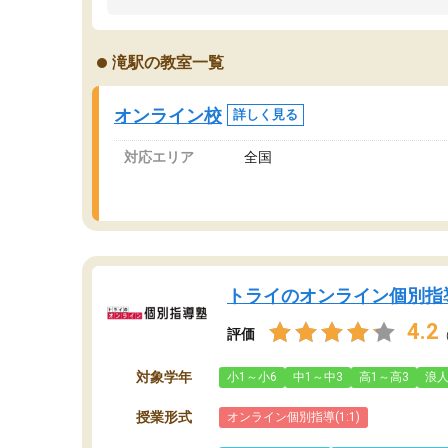
うちの子は、初回面談の講師の方で決定しまし
は
た。
内
出
滝駅の教室一覧
オンラインツールを使用した単語帳の共有があ
な
り宿題もそちらで出される形でした。
ま
2ヶ月で担当講師の方がお辞めになると言う事で
が
オンライン校
詳しく見る
講師変更の申し出があり、あまりに短期での変
更だった為、塾に通う事にして退会しました。
対応エリア
全国
遅れも取り戻せ、授業内容や講師の方は良かっ
たと思います。
トライのオンライン個別指
4.2
評価
対象学年
小1～小6
中1～中3
高1～高3
浪
授業形式
オンライン個別指導(1:1)