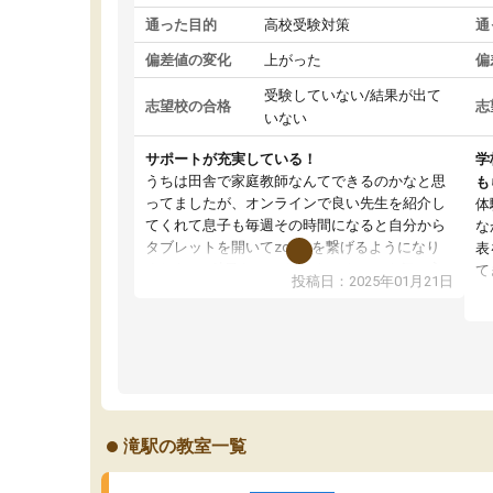
通った目的
高校受験対策
通
偏差値の変化
上がった
偏
受験していない/結果が出て
志望校の合格
志
いない
サポートが充実している！
学
うちは田舎で家庭教師なんてできるのかなと思
も
ってましたが、オンラインで良い先生を紹介し
体
てくれて息子も毎週その時間になると自分から
な
タブレットを開いてzoomを繋げるようになり
表
ました！5科目なんでもOKなのもとても気に入
て
投稿日：2025年01月21日
っています
オ
成績もだいぶ下の方でしたが、通い始めて1年ほ
い
どだった今では平均点以上の科目が増えてきま
か
した！あと1年受験まであるので無料の週末教室
て
を使用しながら頑張って欲しいと思います！
滝駅の教室一覧