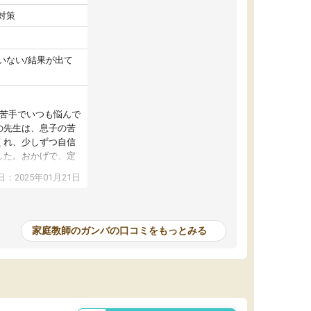
対策
いない/結果が出て
が苦手でいつも悩んで
の先生は、息子の苦
くれ、少しずつ自信
した。おかげで、定
アップし、本人もと
：2025年01月21日
家庭教師のガンバの口コミをもっとみる