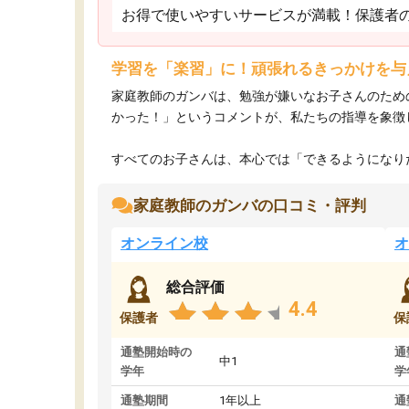
お得で使いやすいサービスが満載！保護者
学習を「楽習」に！頑張れるきっかけを与
家庭教師のガンバは、勉強が嫌いなお子さんのため
かった！」というコメントが、私たちの指導を象徴
すべてのお子さんは、本心では「できるようになりた
家庭教師のガンバの口コミ・評判
オンライン校
オ
総合評価
4.4
保護者
保
通塾開始時の
通
中1
学年
学
通塾期間
1年以上
通