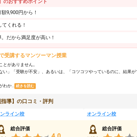
】のおすすめポイント
9,900円から！
してくれる！
導。だから満足度が高い！
で受講するマンツーマン授業
ことがありません。
ない」「受験が不安」、あるいは、「コツコツやっているのに、結果が
か...
続きを読む
別指導】の口コミ・評判
ンライン校
オンライン校
総合評価
総合評価
4.0