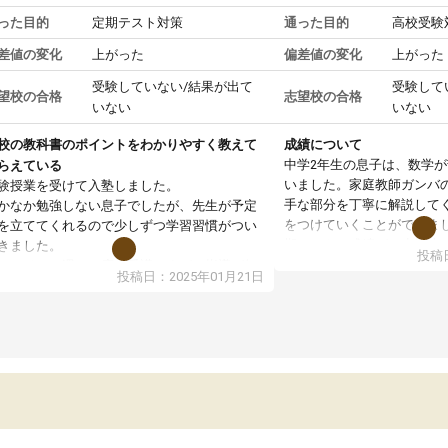
った目的
定期テスト対策
通った目的
高校受験
差値の変化
上がった
偏差値の変化
上がった
受験していない/結果が出て
受験して
望校の合格
志望校の合格
いない
いない
校の教科書のポイントをわかりやすく教えて
成績について
中学2年生の息子は、数学
らえている
いました。家庭教師ガンバ
験授業を受けて入塾しました。
手な部分を丁寧に解説して
かなか勉強しない息子でしたが、先生が予定
をつけていくことができま
を立ててくれるので少しずつ学習習慣がつい
期テストの成績が10点以上
きました。
投稿日
ても喜んでいます。
ンラインで週に一度の受講ですが、指導が無
投稿日：2025年01月21日
日も予定表に基づいて勉強したり、LINEでわ
らないところを質問できるのでとても助かっ
います。