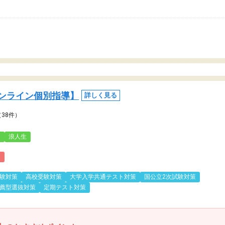
ンライン個別指導】
詳しく見る
（38件）
3
浪人生
)
験対策
高校受験対策
大学入学共通テスト対策
国公立2次試験対策
薦型選抜対策
定期テスト対策