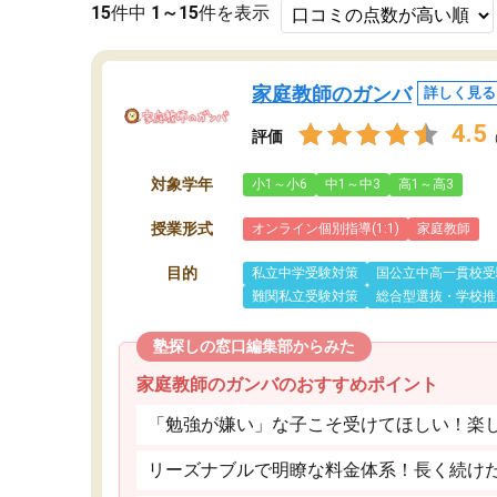
15
件中
1～15
件を表示
家庭教師のガンバ
詳しく見る
4.5
評価
対象学年
小1～小6
中1～中3
高1～高3
授業形式
オンライン個別指導(1:1)
家庭教師
目的
私立中学受験対策
国公立中高一貫校受
難関私立受験対策
総合型選抜・学校推
塾探しの窓口編集部からみた
家庭教師のガンバのおすすめポイント
「勉強が嫌い」な子こそ受けてほしい！楽
リーズナブルで明瞭な料金体系！長く続け