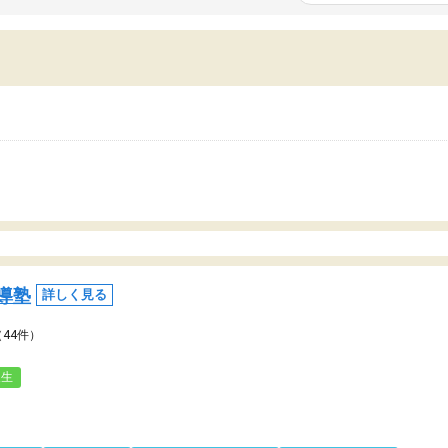
いまいち期待したものではなくふわっとした
範囲は限られており、それ
容でした。それでも明らかに本人のやる気も
進めて良いように思った。
ましたし、苦手科目が楽しくなってきたよう
りに高いため、有意義な利
ので、トウコベにお願いして良かったと思い
たが、大学生の先生からは
す。講師も合わなければチェンジできます
なく、上手い活用の仕方が
、娘は3科目ともずっと同じ先生です。
とした。学校の授業につい
いのかも。
導塾
詳しく見る
（44件）
人生