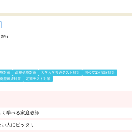
（3件）
験対策
高校受験対策
大学入学共通テスト対策
国公立2次試験対策
薦型選抜対策
定期テスト対策
しく学べる家庭教師
たい人にピッタリ