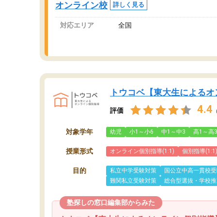
オンライン校
詳しく見る
対応エリア
全国
トウコベ【東大生によるオ
4.4
評価
対象学年
幼児
小1～小6
中1～中3
高1～高
授業形式
オンライン個別指導(1:1)
個別指導(1:1
目的
私立中学受験対策
国公立中高一貫校受
難関私立受験対策
総合型選抜・学校推
塾探しの窓口編集部からみた