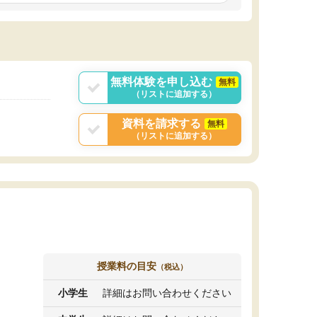
しいオリジナルのカリキュラムを提案してくれ
であれば自学自習で
ました。
1時間の代金がそれな
また24時間いつでもLINEで講師に相談できるの
用の仕方をしたかっ
で、深夜に家で勉強していて疑問や不安が生じ
これといった提案も
ても、直ぐに解消できたのは、大きなメリット
分からず辞めること
と感じました。
ていけない子にはい
無料体験を申し込む
無料
（リストに追加する）
資料を請求する
無料
（リストに追加する）
授業料の目安
（税込）
小学生
詳細はお問い合わせください