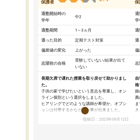
保護者
保
通塾開始時の
通
中2
学年
学
通塾期間
1～3ヵ月
通
通った目的
定期テスト対策
通
偏差値の変化
上がった
偏
受験していない/結果が出て
志望校の合格
志
いない
長期欠席で遅れた授業を取り戻せて助かりまし
自
た。
格
子供の家で学びたいという意志を尊重し、オン
娘
ライン個別という選択をしました。
薦
ヒアリングでどのような講師が希望か、オプシ
ま
ョンは付帯するかなど選ぶ事が出来ました。
き
講師とのマッチング後講師との初回ミーティン
に
投稿日：2025年09月12日
グを行い、その講師で良いか他の講師を希望す
思
るか子供との相性も見てから講師を決定する事
(
ができます。
ュ