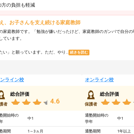
の方の負担も軽減
え、お子さんを支え続ける家庭教師
の家庭教師です。「勉強が嫌いだったけど、家庭教師のガンバで自分の
しています。
い」と願っています。ただ、やり...
続きを読む
ンライン校
オンライン校
総合評価
総合評価
4.6
護者
保護者
塾開始時の
通塾開始時の
中1
中1
年
学年
塾期間
1～3ヵ月
通塾期間
1年以上