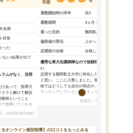
生徒
通塾開始時の学年
高3
通塾期間
4ヵ月～1年未満
1年未満
通った目的
難関私立受験対策
ト対策
偏差値の変化
上がった
かった
志望校の合格
合格した
いない/結果が出て
優秀な東大生講師陣なので信頼性や安心感が高
い
志望する難関私立大学に特化した準備をしたい
ュラムがなく、活用
と思い、ここに入塾しました。集団指導の予備
校ではどうしても自分の弱点や、志望校対策に
だけあって、指導力
マッチングしていないカリキュラムに不安を感
ラスラと解けて解説
じたからです。
庭教師ということ
投稿日：2024年02月19日
また受験のノウハウを蓄積している優秀な東大
せて指導してくれる
生講師陣をそろえていることや、完全オンライ
ラムがない。当方
：2025年08月08日
ン制というのも、ここを選んだ重要なポイント
るため、学校の教科
です。実際に入塾してみると、きめ細かいマン
な形で活用をさせて
ツーマン指導によって、自分の志望校にふさわ
間を使って進められる
よるオンライン個別指導】の口コミをもっとみる