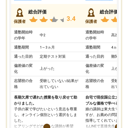
総合評価
総合評価
3.4
保護者
保護者
通塾開始時
通塾開始時
中2
高2
の学年
の学年
通塾期間
1～3ヵ月
通塾期間
4ヵ月～1
通った目的
定期テスト対策
通った目的
難関私立
偏差値の変
偏差値の変
上がった
上がった
化
化
志望校の合
受験していない/結果が
志望校の合
受験して
格
出ていない
格
出ていな
長期欠席で遅れた授業を取り戻せて助
自宅で現役国公立大学生
かりました。
ブルな価格で学べる
子供の家で学びたいという意志を尊重
娘の講師は東大生では無
し、オンライン個別という選択をしま
すが、お薦めの問題集や
した。
指導してくれています。2
ヒアリングでどのような講師が希望
もLINEで直接先生に質問