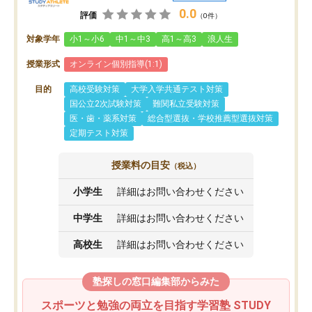
0.0
評価
（0件）
対象学年
小1～小6
中1～中3
高1～高3
浪人生
授業形式
オンライン個別指導(1:1)
目的
高校受験対策
大学入学共通テスト対策
国公立2次試験対策
難関私立受験対策
医・歯・薬系対策
総合型選抜・学校推薦型選抜対策
定期テスト対策
授業料の目安
（税込）
小学生
詳細はお問い合わせください
中学生
詳細はお問い合わせください
高校生
詳細はお問い合わせください
塾探しの窓口編集部からみた
スポーツと勉強の両立を目指す学習塾 STUDY