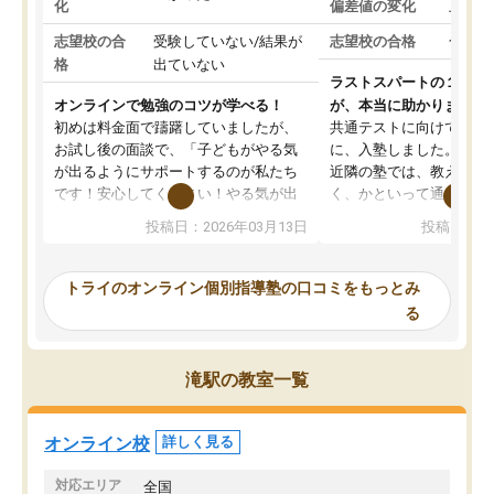
化
偏差値の変化
上がっ
志望校の合
受験していない/結果が
志望校の合格
合格し
格
出ていない
ラストスパートの１か月
オンラインで勉強のコツが学べる！
が、本当に助かりました
初めは料金面で躊躇していましたが、
共通テストに向けての追
お試し後の面談で、「子どもがやる気
に、入塾しました。田舎
が出るようにサポートするのが私たち
近隣の塾では、教えても
です！安心してください！やる気が出
く、かといって通うには
ないのは私たち講師の責任です」と言
が、トライならオンライ
投稿日：2026年03月13日
投稿日：20
ってくださり、確かに！と考えて、思
可能なので本当に助かり
い切って入塾しました。英語が苦手だ
テストの内容重視でした
ったんですが、学生の先生から学ぶこ
らないところをピンポイ
トライのオンライン個別指導塾の口コミをもっとみ
とで、勉強のコツみたいなものをつか
頂いて、とてもわかりや
る
み、徐々に成績が上がったらいいなと
していました。一生を左
思っていました。何が今足りないのか
スト、多少お金がかかっ
を的確に指導いただき、子どももびっ
思い切って入塾してよか
滝駅の教室一覧
くりするほど楽しんでやる気を持って
塾を受けています。狙い通り、少しず
つ成績も上がり、苦手意識も無くなっ
オンライン校
詳しく見る
てきたので、さらに苦手な数学も追加
でお願いしました。来年の高校受験に
対応エリア
全国