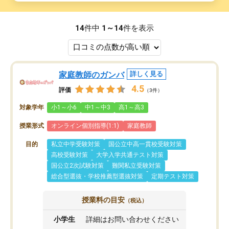
14
件中
1～14
件を表示
家庭教師のガンバ
詳しく見る
4.5
評価
（3件）
対象学年
小1～小6
中1～中3
高1～高3
授業形式
オンライン個別指導(1:1)
家庭教師
目的
私立中学受験対策
国公立中高一貫校受験対策
高校受験対策
大学入学共通テスト対策
国公立2次試験対策
難関私立受験対策
総合型選抜・学校推薦型選抜対策
定期テスト対策
授業料の目安
（税込）
小学生
詳細はお問い合わせください