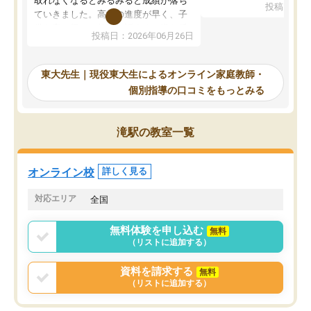
取れなくなるとみるみると成績が落ち
投稿日：20
で、当初は模試でD判定
ていきました。高校の進度が早く、子
していたのですが、やは
供も家に帰って勉強の話すると嫌な反
投稿日：2026年06月26日
験勉強に詳しく、先生か
応を示します。東大先生にお願いして
受け合格できました。ま
からは効率的な計画を先生が立ててく
自習室が毎日使えていつ
れるので、親としても安心です。毎日
東大先生｜現役東大生によるオンライン家庭教師・
るのが心強かったようで
使える自習室とかもあり、わからない
個別指導の口コミをもっとみる
謝です。
ところがあれば先生が回答してくれる
のも重宝しています。
滝駅の教室一覧
オンライン校
詳しく見る
対応エリア
全国
無料体験を申し込む
無料
（リストに追加する）
資料を請求する
無料
（リストに追加する）