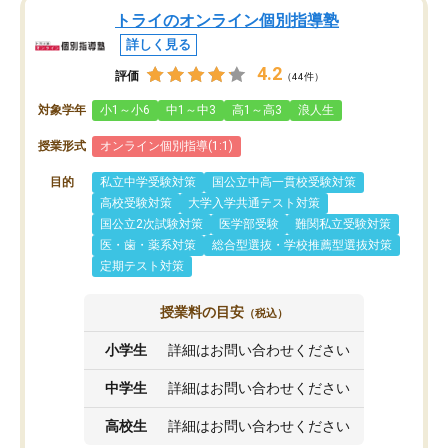
トライのオンライン個別指導塾
詳しく見る
4.2
評価
（44件）
対象学年
小1～小6
中1～中3
高1～高3
浪人生
授業形式
オンライン個別指導(1:1)
目的
私立中学受験対策
国公立中高一貫校受験対策
高校受験対策
大学入学共通テスト対策
国公立2次試験対策
医学部受験
難関私立受験対策
医・歯・薬系対策
総合型選抜・学校推薦型選抜対策
定期テスト対策
授業料の目安
（税込）
小学生
詳細はお問い合わせください
中学生
詳細はお問い合わせください
高校生
詳細はお問い合わせください