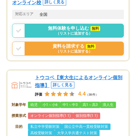
オンライン校
詳しく見る
対応エリア
全国
無料体験を申し込む
無料
（リストに追加する）
資料を請求する
無料
（リストに追加する）
トウコベ【東大生によるオンライン個別
指導】
詳しく見る
4.4
評価
（38件）
対象学年
幼児
小1～小6
中1～中3
高1～高3
浪人生
授業形式
オンライン個別指導(1:1)
個別指導(1:1)
目的
私立中学受験対策
国公立中高一貫校受験対策
高校受験対策
大学入学共通テスト対策