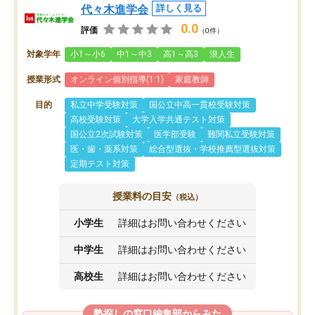
代々木進学会
詳しく見る
0.0
評価
（0件）
対象学年
小1～小6
中1～中3
高1～高3
浪人生
授業形式
オンライン個別指導(1:1)
家庭教師
目的
私立中学受験対策
国公立中高一貫校受験対策
高校受験対策
大学入学共通テスト対策
国公立2次試験対策
医学部受験
難関私立受験対策
医・歯・薬系対策
総合型選抜・学校推薦型選抜対策
定期テスト対策
授業料の目安
（税込）
小学生
詳細はお問い合わせください
中学生
詳細はお問い合わせください
高校生
詳細はお問い合わせください
塾探しの窓口編集部からみた