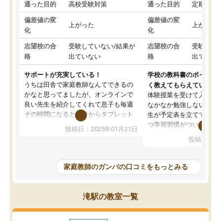
通った目的
高校受験対策
通った目的
定期テス
偏差値の変
偏差値の変
上がった
上がった
化
化
志望校の合
受験していない/結果が
志望校の合
受験して
格
出ていない
格
出ていな
サポートが充実している！
学校の教科書のポイント
うちは田舎で家庭教師なんてできるの
く教えてもらえている
かなと思ってましたが、オンラインで
体験授業を受けて入塾し
良い先生を紹介してくれて息子も毎週
なかなか勉強しない息子
その時間になると自分からタブレット
生が予定表を立ててくれ
を開いてzoomを繋げるようになりまし
つ学習習慣がついてきま
投稿日：2025年01月21日
た！5科目なんでもOKなのもとても気
オンラインで週に一度の
投稿日：20
に入っています
指導が無い日も予定表に
成績もだいぶ下の方でしたが、通い始
したり、LINEでわから
めて1年ほどだった今では平均点以上の
問できるのでとても助か
家庭教師のガンバの口コミをもっとみる
科目が増えてきました！あと1年受験ま
であるので無料の週末教室を使用しな
がら頑張って欲しいと思います！
滝駅の教室一覧