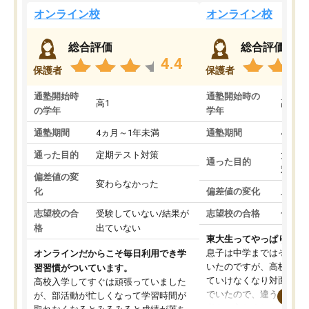
オンライン校
オンライン校
総合評価
総合評価
4.4
保護者
保護者
通塾開始時
通塾開始時の
高1
高3
の学年
学年
通塾期間
4ヵ月～1年未満
通塾期間
4ヵ月
通った目的
定期テスト対策
大学入
通った目的
対策
偏差値の変
変わらなかった
化
偏差値の変化
上がっ
志望校の合
受験していない/結果が
志望校の合格
合格し
格
出ていない
東大生ってやっぱりすご
息子は中学まではそこそ
オンラインだからこそ毎日利用でき学
いたのですが、高校に入
習習慣がついています。
ていけなくなり対面の塾
高校入学してすぐは頑張っていました
でいたので、違うアプロ
が、部活動が忙しくなって学習時間が
考えて入りました。地元