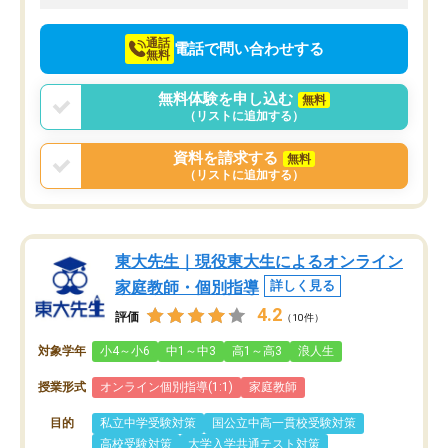
向けて頑張っています。
通話
電話で問い合わせする
無料
無料体験を申し込む
無料
（リストに追加する）
資料を請求する
無料
（リストに追加する）
東大先生｜現役東大生によるオンライン
家庭教師・個別指導
詳しく見る
4.2
評価
（10件）
対象学年
小4～小6
中1～中3
高1～高3
浪人生
授業形式
オンライン個別指導(1:1)
家庭教師
目的
私立中学受験対策
国公立中高一貫校受験対策
高校受験対策
大学入学共通テスト対策