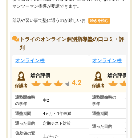
マンツーマン指導が受講できます。
部活や習い事で塾に通うのが難しいお...
続きを読む
トライのオンライン個別指導塾の口コミ・評
判
オンライン校
オンライン校
総合評価
総合評価
4.2
保護者
保護者
通塾開始時
通塾開始時の
中2
高3
の学年
学年
通塾期間
4ヵ月～1年未満
通塾期間
1～3
通った目的
定期テスト対策
大学入
通った目的
対策
偏差値の変
上がった