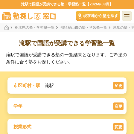
滝駅で国語が受講できる塾・学習塾一覧【2026年08月】
現在地から塾を探す
栃木県の塾・学習塾一覧
那須烏山市の塾・学習塾一覧
滝駅の塾・
滝駅で国語が受講できる学習塾一覧
滝駅で国語が受講できる塾の一覧結果となります。ご希望の
条件に合う塾をお探しください。
市区町村・駅
滝駅
変更
学年
変更
授業形式
変更