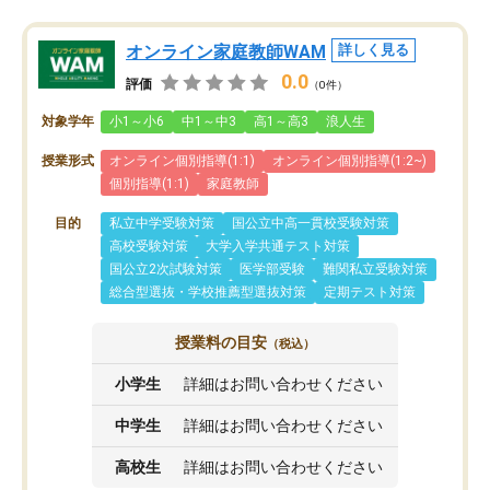
オンライン家庭教師WAM
詳しく見る
0.0
評価
（0件）
対象学年
小1～小6
中1～中3
高1～高3
浪人生
授業形式
オンライン個別指導(1:1)
オンライン個別指導(1:2~)
個別指導(1:1)
家庭教師
目的
私立中学受験対策
国公立中高一貫校受験対策
高校受験対策
大学入学共通テスト対策
国公立2次試験対策
医学部受験
難関私立受験対策
総合型選抜・学校推薦型選抜対策
定期テスト対策
授業料の目安
（税込）
小学生
詳細はお問い合わせください
中学生
詳細はお問い合わせください
高校生
詳細はお問い合わせください