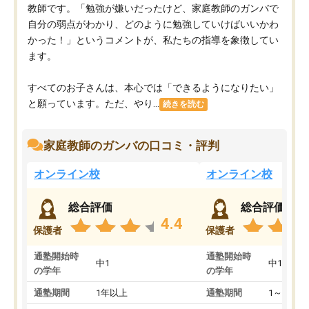
教師です。「勉強が嫌いだったけど、家庭教師のガンバで
自分の弱点がわかり、どのように勉強していけばいいかわ
かった！」というコメントが、私たちの指導を象徴してい
ます。
すべてのお子さんは、本心では「できるようになりたい」
と願っています。ただ、やり...
続きを読む
家庭教師のガンバの口コミ・評判
オンライン校
オンライン校
総合評価
総合評価
4.4
保護者
保護者
通塾開始時
通塾開始時
中1
中1
の学年
の学年
通塾期間
1年以上
通塾期間
1～3ヵ月