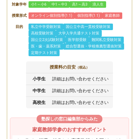
対象学年
小1～小6
中1～中3
高1～高3
浪人生
授業形式
オンライン個別指導(1:1)
個別指導(1:1)
家庭教師
目的
私立中学受験対策
国公立中高一貫校受験対策
高校受験対策
大学入学共通テスト対策
国公立2次試験対策
医学部受験
難関私立受験対策
医・歯・薬系対策
総合型選抜・学校推薦型選抜対策
定期テスト対策
授業料の目安
（税込）
小学生
詳細はお問い合わせください
中学生
詳細はお問い合わせください
高校生
詳細はお問い合わせください
塾探しの窓口編集部からみた
家庭教師学参のおすすめポイント