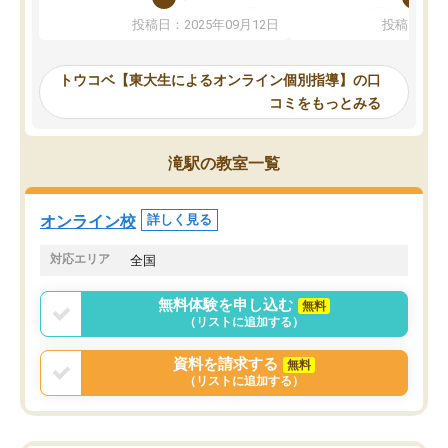
か、オプションは付帯するかなど選ぶ
教科でも)。受講科目や
投稿日：2025年09月12日
投稿日：20
事が出来ました。
めれるので、個人に合っ
講師とのマッチング後講師との初回ミ
ると思います。カリキュ
ーティングを行い、その講師で良いか
いなのがあり(有料)、受
トウコベ【東大生によるオンライン個別指導】の口
他の講師を希望するか子供との相性も
ことをどんなスケジュー
コミをもっとみる
見てから講師を決定する事ができま
くか相談したのですが、
す。
ち期待したものではなく
うちの子は、初回面談の講師の方で決
内容でした。それでも明
滝駅の教室一覧
定しました。
やる気も出ましたし、苦
くなってきたようなので
オンラインツールを使用した単語帳の
お願いして良かったと思
オンライン校
詳しく見る
共有があり宿題もそちらで出される形
も合わなければチェンジ
でした。
娘は3科目ともずっと同
対応エリア
全国
2ヶ月で担当講師の方がお辞めになると
言う事で講師変更の申し出があり、あ
無料体験を申し込む
無料
まりに短期での変更だった為、塾に通
（リストに追加する）
う事にして退会しました。遅れも取り
戻せ、授業内容や講師の方は良かった
資料を請求する
無料
と思います。
（リストに追加する）