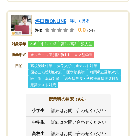
坪田塾ONLINE
詳しく見る
0.0
評価
（0件）
対象学年
小6
中1～中3
高1～高3
浪人生
授業形式
オンライン個別指導(1:1)
自立型学習
目的
高校受験対策
大学入学共通テスト対策
国公立2次試験対策
医学部受験
難関私立受験対策
医・歯・薬系対策
総合型選抜・学校推薦型選抜対策
定期テスト対策
授業料の目安
（税込）
小学生
詳細はお問い合わせください
中学生
詳細はお問い合わせください
高校生
詳細はお問い合わせください