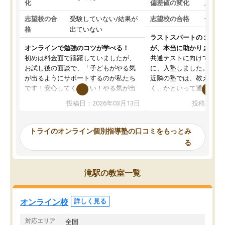
化
偏差値の変化
上がっ
志望校の合
受験していない/結果が
志望校の合格
合格し
格
出ていない
ラストスパートの１か月
オンラインで勉強のコツが学べる！
が、本当に助かりました
初めは料金面で躊躇していましたが、
共通テストに向けての追
お試し後の面談で、「子どもがやる気
に、入塾しました。田舎
が出るようにサポートするのが私たち
近隣の塾では、教えても
です！安心してください！やる気が出
く、かといって通うには
ないのは私たち講師の責任です」と言
が、トライならオンライ
投稿日：2026年03月13日
投稿日：20
ってくださり、確かに！と考えて、思
可能なので本当に助かり
い切って入塾しました。英語が苦手だ
テストの内容重視でした
ったんですが、学生の先生から学ぶこ
らないところをピンポイ
トライのオンライン個別指導塾の口コミをもっとみ
とで、勉強のコツみたいなものをつか
頂いて、とてもわかりや
る
み、徐々に成績が上がったらいいなと
していました。一生を左
思っていました。何が今足りないのか
スト、多少お金がかかっ
を的確に指導いただき、子どももびっ
思い切って入塾してよか
滝駅の教室一覧
くりするほど楽しんでやる気を持って
塾を受けています。狙い通り、少しず
つ成績も上がり、苦手意識も無くなっ
オンライン校
詳しく見る
てきたので、さらに苦手な数学も追加
でお願いしました。来年の高校受験に
対応エリア
全国