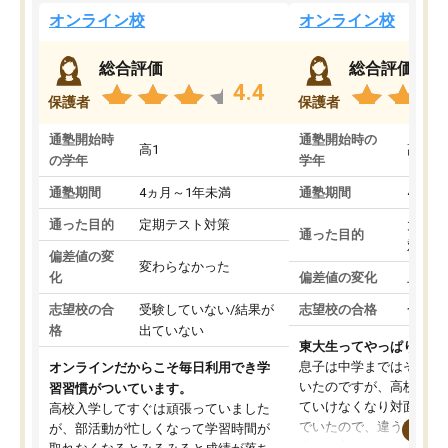
オンライン校
オンライン校
総合評価
総合評価
4.4
保護者
保護者
通塾開始時
通塾開始時の
高1
高3
の学年
学年
通塾期間
4ヵ月～1年未満
通塾期間
4ヵ月
通った目的
定期テスト対策
大学入
通った目的
対策
偏差値の変
変わらなかった
化
偏差値の変化
上がっ
志望校の合
受験していない/結果が
志望校の合格
合格し
格
出ていない
東大生ってやっぱりすご
息子は中学まではそこそ
オンラインだからこそ毎日利用でき学
いたのですが、高校に入
習習慣がついています。
ていけなくなり対面の塾
高校入学してすぐは頑張っていました
でいたので、違うアプロ
が、部活動が忙しくなって学習時間が
考えて入りました。地元