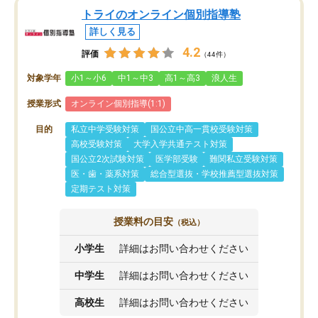
トライのオンライン個別指導塾
詳しく見る
4.2
評価
（44件）
対象学年
小1～小6
中1～中3
高1～高3
浪人生
授業形式
オンライン個別指導(1:1)
目的
私立中学受験対策
国公立中高一貫校受験対策
高校受験対策
大学入学共通テスト対策
国公立2次試験対策
医学部受験
難関私立受験対策
医・歯・薬系対策
総合型選抜・学校推薦型選抜対策
定期テスト対策
授業料の目安
（税込）
小学生
詳細はお問い合わせください
中学生
詳細はお問い合わせください
高校生
詳細はお問い合わせください