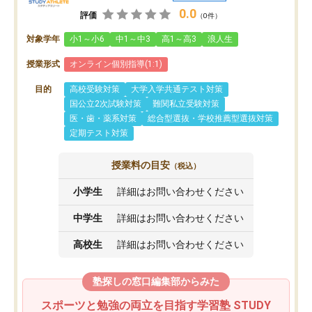
0.0
評価
（0件）
対象学年
小1～小6
中1～中3
高1～高3
浪人生
授業形式
オンライン個別指導(1:1)
目的
高校受験対策
大学入学共通テスト対策
国公立2次試験対策
難関私立受験対策
医・歯・薬系対策
総合型選抜・学校推薦型選抜対策
定期テスト対策
授業料の目安
（税込）
小学生
詳細はお問い合わせください
中学生
詳細はお問い合わせください
高校生
詳細はお問い合わせください
塾探しの窓口編集部からみた
スポーツと勉強の両立を目指す学習塾 STUDY