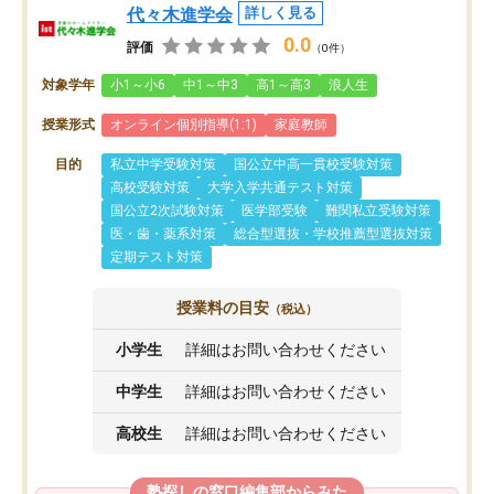
代々木進学会
詳しく見る
0.0
評価
（0件）
対象学年
小1～小6
中1～中3
高1～高3
浪人生
授業形式
オンライン個別指導(1:1)
家庭教師
目的
私立中学受験対策
国公立中高一貫校受験対策
高校受験対策
大学入学共通テスト対策
国公立2次試験対策
医学部受験
難関私立受験対策
医・歯・薬系対策
総合型選抜・学校推薦型選抜対策
定期テスト対策
授業料の目安
（税込）
小学生
詳細はお問い合わせください
中学生
詳細はお問い合わせください
高校生
詳細はお問い合わせください
塾探しの窓口編集部からみた