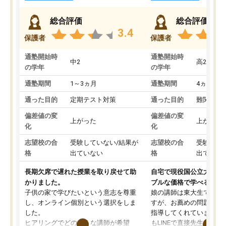
総合評価
総合評価
3.4
保護者
保護者
通塾開始時
通塾開始時
中2
高2
の学年
の学年
通塾期間
1～3ヵ月
通塾期間
4ヵ月～1
通った目的
定期テスト対策
通った目的
難関私立
偏差値の変
偏差値の変
上がった
上がった
化
化
志望校の合
受験していない/結果が
志望校の合
受験して
格
出ていない
格
出ていな
長期欠席で遅れた授業を取り戻せて助
自宅で現役国公立大学生
かりました。
ブルな価格で学べる
子供の家で学びたいという意志を尊重
娘の講師は東大生では無
し、オンライン個別という選択をしま
すが、お薦めの問題集や
した。
指導してくれています。2
ヒアリングでどのような講師が希望
もLINEで直接先生に質問