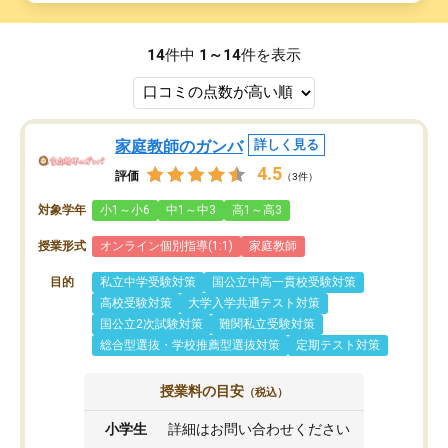
14
件中
1～14
件を表示
家庭教師のガンバ
詳しく見る
4.5
評価
（3件）
対象学年
小1～小6
中1～中3
高1～高3
授業形式
オンライン個別指導(1:1)
家庭教師
目的
私立中学受験対策
国公立中高一貫校受験対策
高校受験対策
大学入学共通テスト対策
国公立2次試験対策
難関私立受験対策
総合型選抜・学校推薦型選抜対策
定期テスト対策
授業料の目安
（税込）
小学生
詳細はお問い合わせください