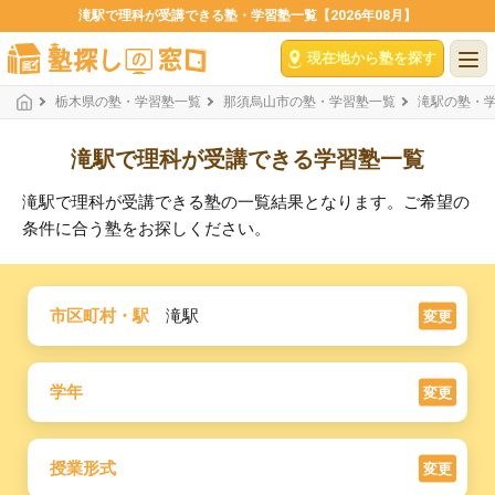
滝駅で理科が受講できる塾・学習塾一覧【2026年08月】
現在地から塾を探す
栃木県の塾・学習塾一覧
那須烏山市の塾・学習塾一覧
滝駅の塾・
滝駅で理科が受講できる学習塾一覧
滝駅で理科が受講できる塾の一覧結果となります。ご希望の
条件に合う塾をお探しください。
市区町村・駅
滝駅
変更
学年
変更
授業形式
変更