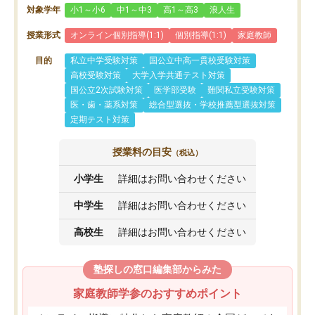
対象学年
小1～小6
中1～中3
高1～高3
浪人生
授業形式
オンライン個別指導(1:1)
個別指導(1:1)
家庭教師
目的
私立中学受験対策
国公立中高一貫校受験対策
高校受験対策
大学入学共通テスト対策
国公立2次試験対策
医学部受験
難関私立受験対策
医・歯・薬系対策
総合型選抜・学校推薦型選抜対策
定期テスト対策
授業料の目安
（税込）
小学生
詳細はお問い合わせください
中学生
詳細はお問い合わせください
高校生
詳細はお問い合わせください
塾探しの窓口編集部からみた
家庭教師学参のおすすめポイント