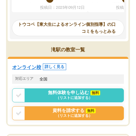
か、オプションは付帯するかなど選ぶ
教科でも)。受講科目や
投稿日：2025年09月12日
投稿日：20
事が出来ました。
めれるので、個人に合っ
講師とのマッチング後講師との初回ミ
ると思います。カリキュ
ーティングを行い、その講師で良いか
いなのがあり(有料)、受
トウコベ【東大生によるオンライン個別指導】の口
他の講師を希望するか子供との相性も
ことをどんなスケジュー
コミをもっとみる
見てから講師を決定する事ができま
くか相談したのですが、
す。
ち期待したものではなく
うちの子は、初回面談の講師の方で決
内容でした。それでも明
滝駅の教室一覧
定しました。
やる気も出ましたし、苦
くなってきたようなので
オンラインツールを使用した単語帳の
お願いして良かったと思
オンライン校
詳しく見る
共有があり宿題もそちらで出される形
も合わなければチェンジ
でした。
娘は3科目ともずっと同
対応エリア
全国
2ヶ月で担当講師の方がお辞めになると
言う事で講師変更の申し出があり、あ
無料体験を申し込む
無料
まりに短期での変更だった為、塾に通
（リストに追加する）
う事にして退会しました。遅れも取り
戻せ、授業内容や講師の方は良かった
資料を請求する
無料
と思います。
（リストに追加する）