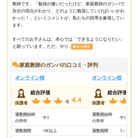
教師です。「勉強が嫌いだったけど、家庭教師のガンバで
自分の弱点がわかり、どのように勉強していけばいいかわ
かった！」というコメントが、私たちの指導を象徴してい
ます。
すべてのお子さんは、本心では「できるようになりたい」
と願っています。ただ、やり...
続きを読む
家庭教師のガンバの口コミ・評判
オンライン校
オンライン校
総合評価
総合評価
4.4
保護者
保護者
通塾開始時
通塾開始時
中1
中1
の学年
の学年
通塾期間
1年以上
通塾期間
1～3ヵ月