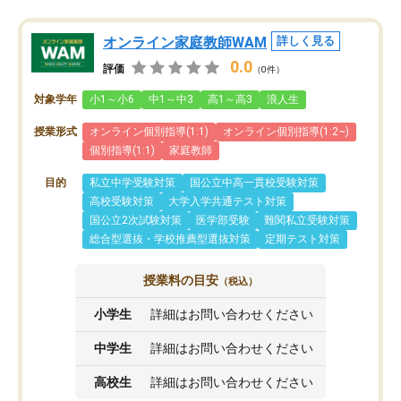
オンライン家庭教師WAM
詳しく見る
0.0
評価
（0件）
対象学年
小1～小6
中1～中3
高1～高3
浪人生
授業形式
オンライン個別指導(1:1)
オンライン個別指導(1:2~)
個別指導(1:1)
家庭教師
目的
私立中学受験対策
国公立中高一貫校受験対策
高校受験対策
大学入学共通テスト対策
国公立2次試験対策
医学部受験
難関私立受験対策
総合型選抜・学校推薦型選抜対策
定期テスト対策
授業料の目安
（税込）
小学生
詳細はお問い合わせください
中学生
詳細はお問い合わせください
高校生
詳細はお問い合わせください