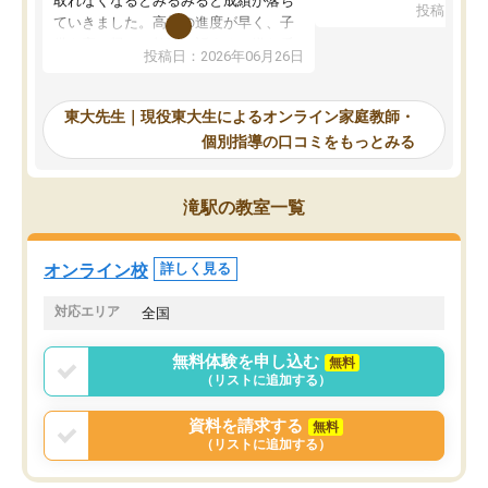
取れなくなるとみるみると成績が落ち
投稿日：20
で、当初は模試でD判定
ていきました。高校の進度が早く、子
していたのですが、やは
供も家に帰って勉強の話すると嫌な反
投稿日：2026年06月26日
験勉強に詳しく、先生か
応を示します。東大先生にお願いして
受け合格できました。ま
からは効率的な計画を先生が立ててく
自習室が毎日使えていつ
れるので、親としても安心です。毎日
東大先生｜現役東大生によるオンライン家庭教師・
るのが心強かったようで
使える自習室とかもあり、わからない
個別指導の口コミをもっとみる
謝です。
ところがあれば先生が回答してくれる
のも重宝しています。
滝駅の教室一覧
オンライン校
詳しく見る
対応エリア
全国
無料体験を申し込む
無料
（リストに追加する）
資料を請求する
無料
（リストに追加する）