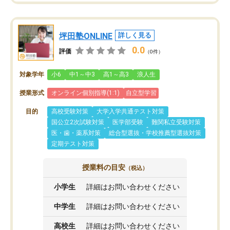
坪田塾ONLINE
詳しく見る
0.0
評価
（0件）
対象学年
小6
中1～中3
高1～高3
浪人生
授業形式
オンライン個別指導(1:1)
自立型学習
目的
高校受験対策
大学入学共通テスト対策
国公立2次試験対策
医学部受験
難関私立受験対策
医・歯・薬系対策
総合型選抜・学校推薦型選抜対策
定期テスト対策
授業料の目安
（税込）
小学生
詳細はお問い合わせください
中学生
詳細はお問い合わせください
高校生
詳細はお問い合わせください