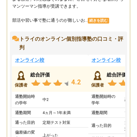
マンツーマン指導が受講できます。
部活や習い事で塾に通うのが難しいお...
続きを読む
トライのオンライン個別指導塾の口コミ・評
判
オンライン校
オンライン校
総合評価
総合評価
4.2
保護者
保護者
通塾開始時
通塾開始時の
中2
高3
の学年
学年
通塾期間
4ヵ月～1年未満
通塾期間
1～3
通った目的
定期テスト対策
大学入
通った目的
対策
偏差値の変
上がった