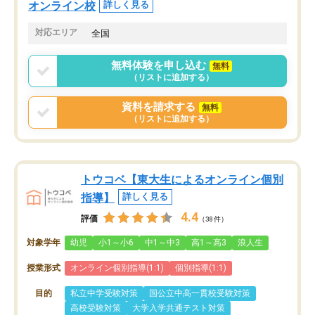
オンライン校
詳しく見る
対応エリア
全国
無料体験を申し込む
無料
（リストに追加する）
資料を請求する
無料
（リストに追加する）
トウコベ【東大生によるオンライン個別
指導】
詳しく見る
4.4
評価
（38件）
対象学年
幼児
小1～小6
中1～中3
高1～高3
浪人生
授業形式
オンライン個別指導(1:1)
個別指導(1:1)
目的
私立中学受験対策
国公立中高一貫校受験対策
高校受験対策
大学入学共通テスト対策