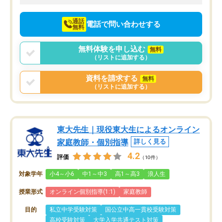
向けて頑張っています。
通話
電話で問い合わせする
無料
無料体験を申し込む
無料
（リストに追加する）
資料を請求する
無料
（リストに追加する）
東大先生｜現役東大生によるオンライン
家庭教師・個別指導
詳しく見る
4.2
評価
（10件）
対象学年
小4～小6
中1～中3
高1～高3
浪人生
授業形式
オンライン個別指導(1:1)
家庭教師
目的
私立中学受験対策
国公立中高一貫校受験対策
高校受験対策
大学入学共通テスト対策