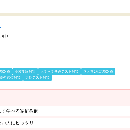
（3件）
験対策
高校受験対策
大学入学共通テスト対策
国公立2次試験対策
薦型選抜対策
定期テスト対策
しく学べる家庭教師
たい人にピッタリ