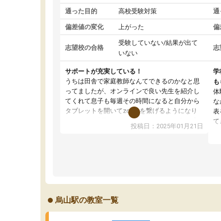
通った目的
高校受験対策
通
偏差値の変化
上がった
偏
受験していない/結果が出て
志望校の合格
志
いない
サポートが充実している！
学
うちは田舎で家庭教師なんてできるのかなと思
も
ってましたが、オンラインで良い先生を紹介し
体
てくれて息子も毎週その時間になると自分から
な
タブレットを開いてzoomを繋げるようになり
表
ました！5科目なんでもOKなのもとても気に入
て
投稿日：2025年01月21日
っています
オ
成績もだいぶ下の方でしたが、通い始めて1年ほ
い
どだった今では平均点以上の科目が増えてきま
か
した！あと1年受験まであるので無料の週末教室
て
を使用しながら頑張って欲しいと思います！
烏山駅の教室一覧