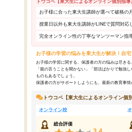
トウコベ【東大生によるオンライン個別指導
お子様に合った東大生講師が選べて破格の月額
授業日以外も東大生講師がLINEで質問対応
完全オンライン性の丁寧なマンツーマン指
お子様の学習の悩みを東大生が解決！自宅
お子様の学習に関する、保護者の方の悩みは尽きる
「親の言うことを聞かない」「部活ばかりで勉強し
ものもあるでしょう。
保護者の方がサポートしようにも、最新の教育事情がわ
トウコベ【東大生によるオンライン個
オンライン校
オ
総合評価
3.4