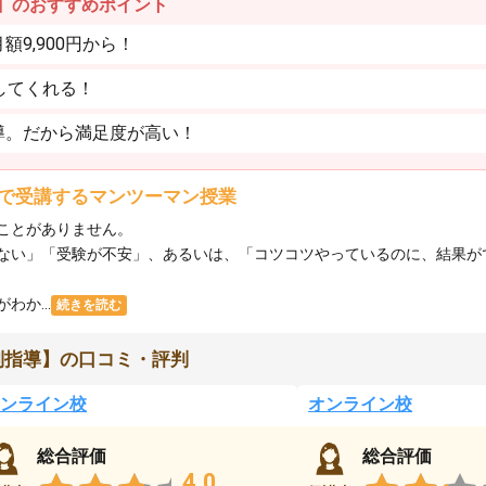
】のおすすめポイント
9,900円から！
してくれる！
導。だから満足度が高い！
で受講するマンツーマン授業
ことがありません。
ない」「受験が不安」、あるいは、「コツコツやっているのに、結果が
か...
続きを読む
別指導】の口コミ・評判
ンライン校
オンライン校
総合評価
総合評価
4.0