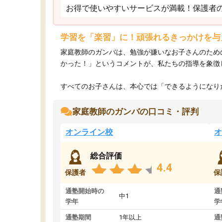
お得で使いやすいサービスが満載！保護者
学習を「楽習」に！頑張れるきっかけを与
家庭教師のガンバは、勉強が嫌いなお子さんのため
かった！」というコメントが、私たちの指導を象徴
すべてのお子さんは、本心では「できるようになりた
家庭教師のガンバの口コミ・評判
オンライン校
オ
総合評価
4.4
保護者
保
通塾開始時の
通
中1
学年
学
通塾期間
1年以上
通