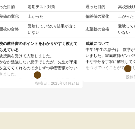
った目的
定期テスト対策
通った目的
高校受験
差値の変化
上がった
偏差値の変化
上がった
受験していない/結果が出て
受験して
望校の合格
志望校の合格
いない
いない
校の教科書のポイントをわかりやすく教えて
成績について
中学2年生の息子は、数学
らえている
いました。家庭教師ガンバ
験授業を受けて入塾しました。
手な部分を丁寧に解説して
かなか勉強しない息子でしたが、先生が予定
をつけていくことができま
を立ててくれるので少しずつ学習習慣がつい
期テストの成績が10点以上
きました。
投稿日
ても喜んでいます。
ンラインで週に一度の受講ですが、指導が無
投稿日：2025年01月21日
日も予定表に基づいて勉強したり、LINEでわ
らないところを質問できるのでとても助かっ
います。