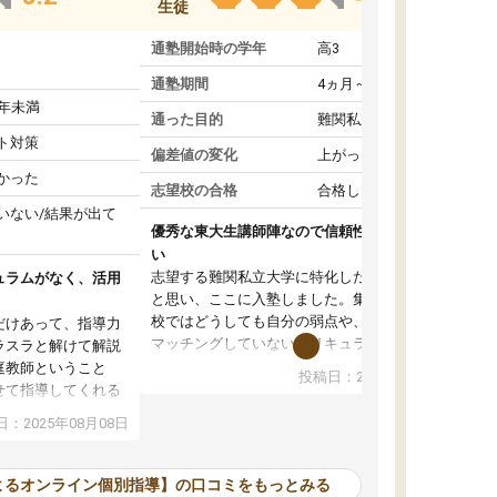
生徒
通塾開始時の学年
高3
通塾期間
4ヵ月～1年未満
1年未満
通った目的
難関私立受験対策
ト対策
偏差値の変化
上がった
かった
志望校の合格
合格した
いない/結果が出て
優秀な東大生講師陣なので信頼性や安心感が高
い
志望する難関私立大学に特化した準備をしたい
ュラムがなく、活用
と思い、ここに入塾しました。集団指導の予備
校ではどうしても自分の弱点や、志望校対策に
だけあって、指導力
マッチングしていないカリキュラムに不安を感
ラスラと解けて解説
じたからです。
庭教師ということ
投稿日：2024年02月19日
また受験のノウハウを蓄積している優秀な東大
せて指導してくれる
生講師陣をそろえていることや、完全オンライ
ラムがない。当方
：2025年08月08日
ン制というのも、ここを選んだ重要なポイント
るため、学校の教科
です。実際に入塾してみると、きめ細かいマン
な形で活用をさせて
ツーマン指導によって、自分の志望校にふさわ
間を使って進められる
よるオンライン個別指導】の口コミをもっとみる