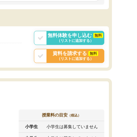
しいオリジナルのカリキュラムを提案してくれ
であれば自学自習で
ました。
1時間の代金がそれな
また24時間いつでもLINEで講師に相談できるの
用の仕方をしたかっ
で、深夜に家で勉強していて疑問や不安が生じ
これといった提案も
ても、直ぐに解消できたのは、大きなメリット
分からず辞めること
と感じました。
ていけない子にはい
無料体験を申し込む
無料
（リストに追加する）
資料を請求する
無料
（リストに追加する）
授業料の目安
（税込）
小学生
小学生は募集していません