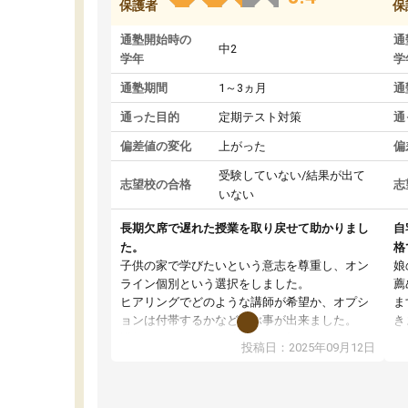
保護者
保
通塾開始時の
通
中2
学年
学
通塾期間
1～3ヵ月
通
通った目的
定期テスト対策
通
偏差値の変化
上がった
偏
受験していない/結果が出て
志望校の合格
志
いない
長期欠席で遅れた授業を取り戻せて助かりまし
自
た。
格
子供の家で学びたいという意志を尊重し、オン
娘
ライン個別という選択をしました。
薦
ヒアリングでどのような講師が希望か、オプシ
ま
ョンは付帯するかなど選ぶ事が出来ました。
き
講師とのマッチング後講師との初回ミーティン
に
投稿日：2025年09月12日
グを行い、その講師で良いか他の講師を希望す
思
るか子供との相性も見てから講師を決定する事
(
ができます。
ュ