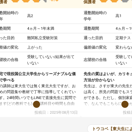
護者
保護者
塾開始時の
通塾開始時の
高2
高1
年
学年
塾期間
4ヵ月～1年未満
通塾期間
4ヵ月～
った目的
難関私立受験対策
通った目的
定期テス
差値の変化
上がった
偏差値の変化
変わらな
受験していない/結果が出て
受験して
望校の合格
志望校の合格
いない
いない
宅で現役国公立大学生からリーズナブルな価
先生の質はよいが、カリキ
で学べる
方法が分からない
の講師は東大生では無く東北大生ですが、お
先生は、さすが東大の先生
めの問題集や教材で丁寧に指導してくれてい
は高く、所見の問題でもス
す。24時間いつでもLINEで直接先生に質問で
ができる。ただし、個別家
ます(どの教科でも)。受講科目や時間も自由
で、なんでもこちらに合わ
決めれるので、個人に合った勉強ができると
のだが、具体的なカリキュ
投稿日：2025年08月13日
投稿日
います。カリキュラム相談みたいなのがあり
は、授業の先取り学習をす
有料)、受験までにどんなことをどんなスケジ
書を一緒に進めていくよう
ールでやっていくか相談したのですが、それ
いただいたが、1時間の時
トウコベ【東大生に