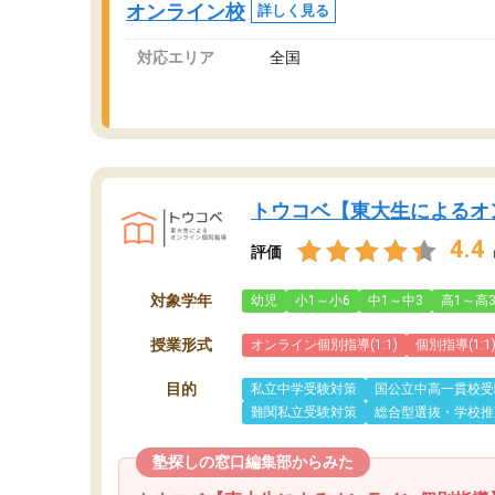
オンライン校
詳しく見る
対応エリア
全国
トウコベ【東大生によるオ
4.4
評価
対象学年
幼児
小1～小6
中1～中3
高1～高
授業形式
オンライン個別指導(1:1)
個別指導(1:1
目的
私立中学受験対策
国公立中高一貫校受
難関私立受験対策
総合型選抜・学校推
塾探しの窓口編集部からみた