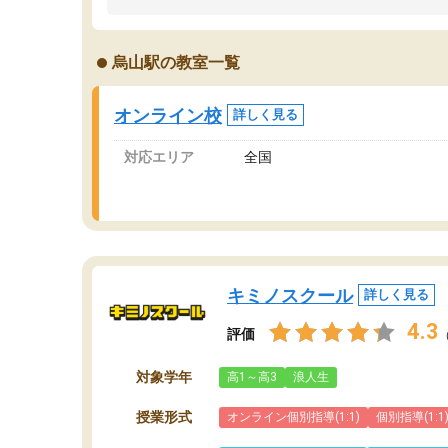
うちの子は、初回面談の講師の方で決定しまし
は
た。
内
出
烏山駅の教室一覧
オンラインツールを使用した単語帳の共有があ
な
り宿題もそちらで出される形でした。
ま
2ヶ月で担当講師の方がお辞めになると言う事で
が
オンライン校
詳しく見る
講師変更の申し出があり、あまりに短期での変
更だった為、塾に通う事にして退会しました。
対応エリア
全国
遅れも取り戻せ、授業内容や講師の方は良かっ
たと思います。
キミノスクール
詳しく見る
4.3
評価
対象学年
高1～高3
浪人生
授業形式
オンライン個別指導(1:1)
個別指導(1:1