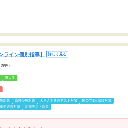
ンライン個別指導】
詳しく見る
（38件）
3
浪人生
)
験対策
高校受験対策
大学入学共通テスト対策
国公立2次試験対策
薦型選抜対策
定期テスト対策