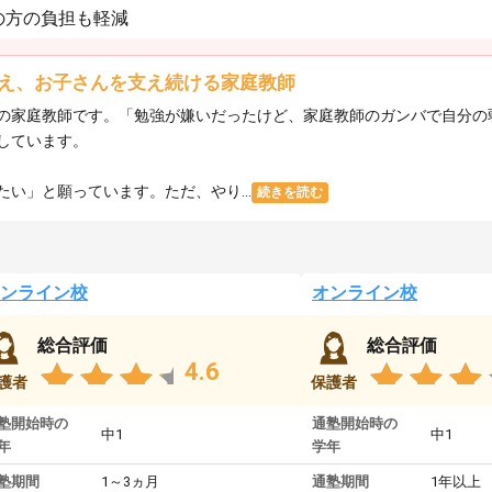
の方の負担も軽減
え、お子さんを支え続ける家庭教師
の家庭教師です。「勉強が嫌いだったけど、家庭教師のガンバで自分の
しています。
い」と願っています。ただ、やり...
続きを読む
ンライン校
オンライン校
総合評価
総合評価
4.6
護者
保護者
塾開始時の
通塾開始時の
中1
中1
年
学年
塾期間
1～3ヵ月
通塾期間
1年以上