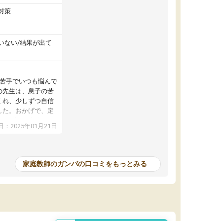
対策
いない/結果が出て
が苦手でいつも悩んで
の先生は、息子の苦
くれ、少しずつ自信
した。おかげで、定
アップし、本人もと
：2025年01月21日
家庭教師のガンバの口コミをもっとみる