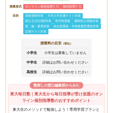
授業形式
オンライン個別指導(1:1)
個別指導(1:1)
目的
高校受験対策
大学入学共通テスト対策
国公立2次試験対策
医学部受験
難関私立受験対策
医・歯・薬系対策
総合型選抜・学校推薦型選抜対策
定期テスト対策
授業料の目安
（税込）
小学生
小学生は募集していません
中学生
詳細はお問い合わせください
高校生
詳細はお問い合わせください
塾探しの窓口編集部からみた
東大毎日塾｜東大生から毎日指導が受け放題のオン
ライン個別指導塾のおすすめポイント
東大生のメソッドで勉強しよう！専用学習プランと