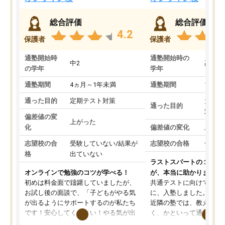
総合評価
総合評価
4.2
保護者
保護者
通塾開始時
通塾開始時の
中2
高3
の学年
学年
通塾期間
4ヵ月～1年未満
通塾期間
1～3
通った目的
定期テスト対策
大学入
通った目的
対策
偏差値の変
上がった
化
偏差値の変化
上がっ
志望校の合
受験していない/結果が
志望校の合格
合格し
格
出ていない
ラストスパートの１か月
オンラインで勉強のコツが学べる！
が、本当に助かりました
初めは料金面で躊躇していましたが、
共通テストに向けての追
お試し後の面談で、「子どもがやる気
に、入塾しました。田舎
が出るようにサポートするのが私たち
近隣の塾では、教えても
です！安心してください！やる気が出
く、かといって通うには
ないのは私たち講師の責任です」と言
が、トライならオンライ