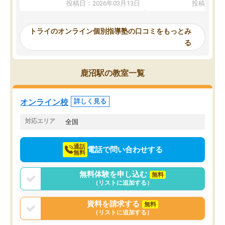
投稿日：2026年03月13日
投稿日：20
ってくださり、確かに！と考えて、思
可能なので本当に助かり
い切って入塾しました。英語が苦手だ
テストの内容重視でした
ったんですが、学生の先生から学ぶこ
らないところをピンポイ
トライのオンライン個別指導塾の口コミをもっとみ
とで、勉強のコツみたいなものをつか
頂いて、とてもわかりや
る
み、徐々に成績が上がったらいいなと
していました。一生を左
思っていました。何が今足りないのか
スト、多少お金がかかっ
を的確に指導いただき、子どももびっ
思い切って入塾してよか
鹿沼駅の教室一覧
くりするほど楽しんでやる気を持って
塾を受けています。狙い通り、少しず
つ成績も上がり、苦手意識も無くなっ
オンライン校
詳しく見る
てきたので、さらに苦手な数学も追加
でお願いしました。来年の高校受験に
対応エリア
全国
向けて頑張っています。
通話
電話で問い合わせする
無料
無料体験を申し込む
無料
（リストに追加する）
資料を請求する
無料
（リストに追加する）