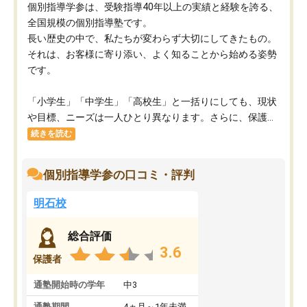
個別指導学参は、受験指導40年以上の実績と経験を誇る、
全国規模の個別指導塾です。
長い歴史の中で、私たちが変わらず大切にしてきたもの。
それは、お客様に寄り添い、よく知ることから始める姿勢
です。
「小学生」「中学生」「高校生」と一括りにしても、現状
や目標、ニーズは一人ひとり異なります。さらに、保護...
続きを読む
個別指導学参の口コミ・評判
明石校
総合評価
3.6
保護者
通塾開始時の学年
中3
通塾期間
4ヵ月～1年未満