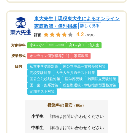
東大先生｜現役東大生によるオンライン
家庭教師・個別指導
詳しく見る
4.2
評価
（10件）
対象学年
小4～小6
中1～中3
高1～高3
浪人生
授業形式
オンライン個別指導(1:1)
家庭教師
目的
私立中学受験対策
国公立中高一貫校受験対策
高校受験対策
大学入学共通テスト対策
国公立2次試験対策
医学部受験
難関私立受験対策
医・歯・薬系対策
総合型選抜・学校推薦型選抜対策
定期テスト対策
授業料の目安
（税込）
小学生
詳細はお問い合わせください
中学生
詳細はお問い合わせください