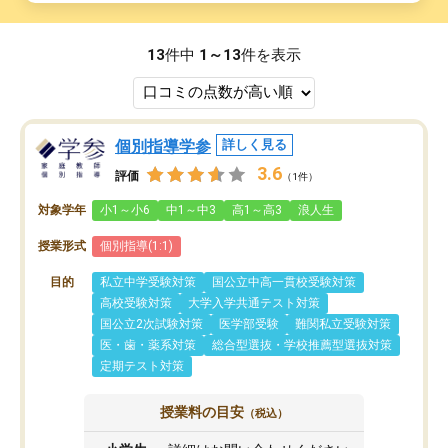
13
件中
1～13
件を表示
個別指導学参
詳しく見る
3.6
評価
（1件）
対象学年
小1～小6
中1～中3
高1～高3
浪人生
授業形式
個別指導(1:1)
目的
私立中学受験対策
国公立中高一貫校受験対策
高校受験対策
大学入学共通テスト対策
国公立2次試験対策
医学部受験
難関私立受験対策
医・歯・薬系対策
総合型選抜・学校推薦型選抜対策
定期テスト対策
授業料の目安
（税込）