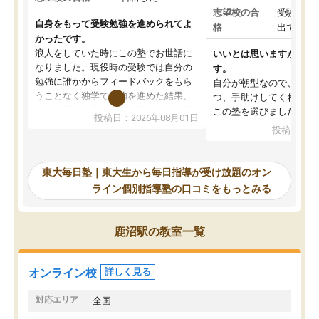
志望校の合
受験して
自身をもって受験勉強を進められてよ
格
出ていな
かったです。
浪人をしていた時にこの塾でお世話に
いいとは思いますが、料
なりました。現役時の受験では自分の
す。
勉強に誰かからフィードバックをもら
自分が朝型なので、自習
うことなく独学で勉強を進めた結果、
つ、手助けしてくれる設
入試本番に地歴の学習が間に合わず不
この塾を選びました。
投稿日：2026年08月01日
合格となってしまいました。その経験
投稿日：20
を踏まえ、浪人が決まった際に勉強計
画を考えてもらえる塾を探した結果、
東大毎日塾にたどり着きました。学習
東大毎日塾｜東大生から毎日指導が受け放題のオン
の長期計画や日々の勉強のやり方につ
ライン個別指導塾の口コミをもっとみる
いて客観的なアドバイスをいただけた
ので、自信をもって受験勉強を進める
ことができました。自分のように勉強
鹿沼駅の教室一覧
のやり方や進捗管理で苦労している方
には特におすすめしたい塾です。
オンライン校
詳しく見る
対応エリア
全国