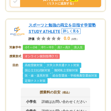
（リストに追加する）
スポーツと勉強の両立を目指す学習塾
STUDY ATHLETE
詳しく見る
0.0
評価
（0件）
対象学年
小1～小6
中1～中3
高1～高3
浪人生
授業形式
オンライン個別指導(1:1)
目的
高校受験対策
大学入学共通テスト対策
国公立2次試験対策
難関私立受験対策
医・歯・薬系対策
総合型選抜・学校推薦型選抜対策
定期テスト対策
授業料の目安
（税込）
小学生
詳細はお問い合わせください
中学生
詳細はお問い合わせください