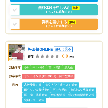
無料体験を申し込む
無料
（リストに追加する）
資料を請求する
無料
（リストに追加する）
坪田塾ONLINE
詳しく見る
0.0
評価
（0件）
対象学年
小6
中1～中3
高1～高3
浪人生
授業形式
オンライン個別指導(1:1)
自立型学習
目的
高校受験対策
大学入学共通テスト対策
国公立2次試験対策
医学部受験
難関私立受験対策
医・歯・薬系対策
総合型選抜・学校推薦型選抜対策
定期テスト対策