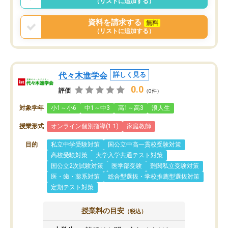
（リストに追加する）
資料を請求する
無料
（リストに追加する）
代々木進学会
詳しく見る
0.0
評価
（0件）
対象学年
小1～小6
中1～中3
高1～高3
浪人生
授業形式
オンライン個別指導(1:1)
家庭教師
目的
私立中学受験対策
国公立中高一貫校受験対策
高校受験対策
大学入学共通テスト対策
国公立2次試験対策
医学部受験
難関私立受験対策
医・歯・薬系対策
総合型選抜・学校推薦型選抜対策
定期テスト対策
授業料の目安
（税込）