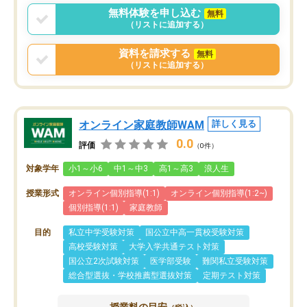
無料体験を申し込む
無料
（リストに追加する）
資料を請求する
無料
（リストに追加する）
オンライン家庭教師WAM
詳しく見る
0.0
評価
（0件）
対象学年
小1～小6
中1～中3
高1～高3
浪人生
授業形式
オンライン個別指導(1:1)
オンライン個別指導(1:2~)
個別指導(1:1)
家庭教師
目的
私立中学受験対策
国公立中高一貫校受験対策
高校受験対策
大学入学共通テスト対策
国公立2次試験対策
医学部受験
難関私立受験対策
総合型選抜・学校推薦型選抜対策
定期テスト対策
授業料の目安