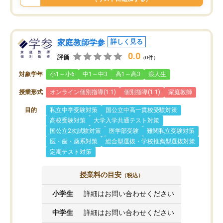
家庭教師学参
詳しく見る
0.0
評価
（0件）
対象学年
小1～小6
中1～中3
高1～高3
浪人生
授業形式
オンライン個別指導(1:1)
個別指導(1:1)
家庭教師
目的
私立中学受験対策
国公立中高一貫校受験対策
高校受験対策
大学入学共通テスト対策
国公立2次試験対策
医学部受験
難関私立受験対策
医・歯・薬系対策
総合型選抜・学校推薦型選抜対策
定期テスト対策
授業料の目安
（税込）
小学生
詳細はお問い合わせください
中学生
詳細はお問い合わせください