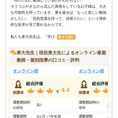
「何のために勉強しているのかわからない」
そうつぶやきながら沈んだ表情をしているお子様は、大き
な可能性を持っています。裏を返せば「もっと楽しい勉強
がしたい」「目的意識を持って、頑張りたい」という潜在
的な欲求が見て取れるからです。
私たち東大先生は、「学び...
続きを読む
東大先生｜現役東大生によるオンライン家庭
教師・個別指導の口コミ・評判
オンライン校
オンライン校
総合評価
総合評価
4.4
保護者
保護者
通塾開始時
通塾開始時の
高1
高3
の学年
学年
通塾期間
4ヵ月～1年未満
通塾期間
4ヵ月