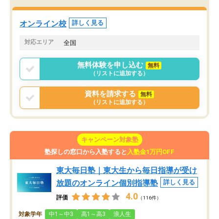
オンライン校
詳しく見る
対応エリア
全国
無料体験を申し込む
無料
（リストに追加する）
資料を請求する
無料
（リストに追加する）
キャンペーン対象塾
塾探しの窓口から入塾すると
入塾金1万円OFF
東大毎日塾｜東大生から毎日指導が受け
放題のオンライン個別指導塾
詳しく見る
4.0
評価
（116件）
対象学年
中1～中3
高1～高3
浪人生