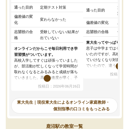
通った目的
定期テスト対策
大学入
通った目的
対策
偏差値の変
変わらなかった
化
偏差値の変化
上がっ
志望校の合
受験していない/結果が
志望校の合格
合格し
格
出ていない
東大生ってやっぱりすご
息子は中学まではそこそ
オンラインだからこそ毎日利用でき学
いたのですが、高校に入
習習慣がついています。
ていけなくなり対面の塾
高校入学してすぐは頑張っていました
でいたので、違うアプロ
が、部活動が忙しくなって学習時間が
考えて入りました。地元
取れなくなるとみるみると成績が落ち
投稿日：20
で、当初は模試でD判定
ていきました。高校の進度が早く、子
していたのですが、やは
供も家に帰って勉強の話すると嫌な反
投稿日：2026年06月26日
験勉強に詳しく、先生か
応を示します。東大先生にお願いして
受け合格できました。ま
からは効率的な計画を先生が立ててく
自習室が毎日使えていつ
れるので、親としても安心です。毎日
東大先生｜現役東大生によるオンライン家庭教師・
るのが心強かったようで
使える自習室とかもあり、わからない
個別指導の口コミをもっとみる
謝です。
ところがあれば先生が回答してくれる
のも重宝しています。
鹿沼駅の教室一覧