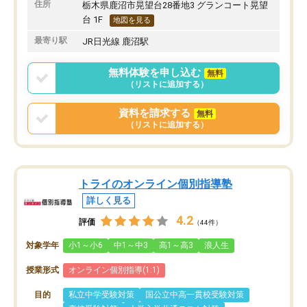
住所
栃木県鹿沼市晃望台28番地3 グランコート晃望
台 1F
地図を見る
最寄り駅
JR日光線 鹿沼駅
無料体験を申し込む
無料
（リストに追加する）
資料を請求する
無料
（リストに追加する）
トライのオンライン個別指導塾
詳しく見る
4.2
評価
（44件）
対象学年
小1～小6
中1～中3
高1～高3
浪人生
授業形式
オンライン個別指導(1:1)
目的
私立中学受験対策
国公立中高一貫校受験対策