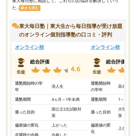
東大毎日塾に相談して、これらのお悩みを解決していっ
た...
続きを読む
東大毎日塾｜東大生から毎日指導が受け放題
のオンライン個別指導塾の口コミ・評判
オンライン校
オンライン校
総合評価
総合評価
4.6
生徒
生徒
通塾開始時の学
通塾開始時
浪人生
高3
年
の学年
通塾期間
4ヵ月～1年未満
通塾期間
1～3ヵ月
国公立2次試験対
大学入学
通った目的
通った目的
策
策
偏差値の変化
上がった
偏差値の変
上がった
化
志望校の合格
合格した