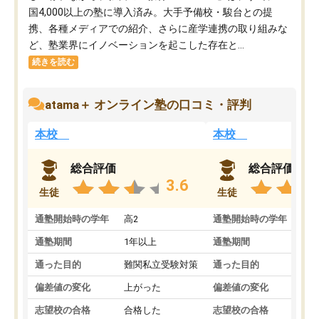
国4,000以上の塾に導入済み。大手予備校・駿台との提
携、各種メディアでの紹介、さらに産学連携の取り組みな
ど、塾業界にイノベーションを起こした存在と...
続きを読む
atama＋ オンライン塾の口コミ・評判
本校
本校
総合評価
総合評価
3.6
生徒
生徒
通塾開始時の学年
高2
通塾開始時の学年
中
通塾期間
1年以上
通塾期間
通った目的
難関私立受験対策
通った目的
偏差値の変化
上がった
偏差値の変化
志望校の合格
合格した
志望校の合格