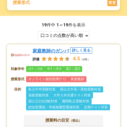
授業形式
変更
19
件中
1～19
件を表示
家庭教師のガンバ
詳しく見る
4.5
評価
（3件）
対象学年
小1～小6
中1～中3
高1～高3
授業形式
オンライン個別指導(1:1)
家庭教師
目的
私立中学受験対策
国公立中高一貫校受験対策
高校受験対策
大学入学共通テスト対策
国公立2次試験対策
難関私立受験対策
総合型選抜・学校推薦型選抜対策
定期テスト対策
授業料の目安
（税込）