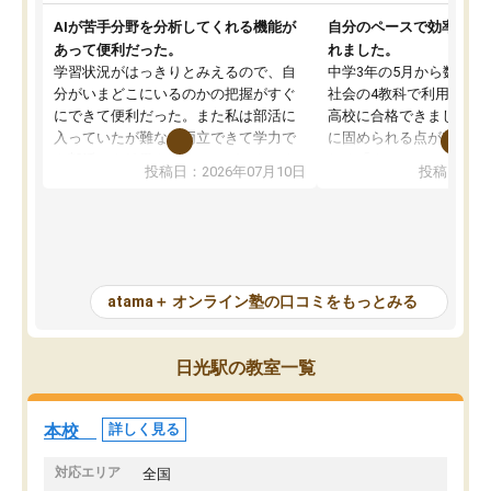
AIが苦手分野を分析してくれる機能が
自分のペースで効率よく
あって便利だった。
れました。
学習状況がはっきりとみえるので、自
中学3年の5月から数学・
分がいまどこにいるのかの把握がすぐ
社会の4教科で利用し、偏
にできて便利だった。また私は部活に
高校に合格できました。
入っていたが難なく両立できて学力で
に固められる点が魅力で
も部活でも結果を残すことができてよ
れる「ウォームアップ」
投稿日：2026年07月10日
投稿日：20
かった。また問題演習の際に、自分が
項目のおかげで、手軽に
一度間違えた問題を繰り返し学習でき
せられます。何度も間違
たので苦手だった英語の克服につなが
「特訓」項目で徹底的に
った点もよかった。ただAIをアピール
め、苦手克服に非常に役
して活用するのは良かった点もあった
また、その日の勉強時間
が、自分で自分の管理ができない人に
元数が可視化されるので
atama＋ オンライン塾の口コミをもっとみる
とっては難しい部分もあるのではない
しながら意欲的に取り組
かと思った。
常に効果を実感している
になった現在も大学受験
日光駅の教室一覧
して利用しており、自信
すめできる塾です。
本校
詳しく見る
対応エリア
全国