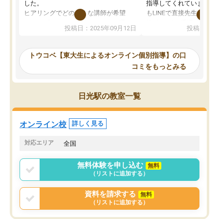
した。
指導してくれています。2
ヒアリングでどのような講師が希望
もLINEで直接先生に質問
か、オプションは付帯するかなど選ぶ
教科でも)。受講科目や
投稿日：2025年09月12日
投稿日：20
事が出来ました。
めれるので、個人に合っ
講師とのマッチング後講師との初回ミ
ると思います。カリキュ
ーティングを行い、その講師で良いか
いなのがあり(有料)、受
トウコベ【東大生によるオンライン個別指導】の口
他の講師を希望するか子供との相性も
ことをどんなスケジュー
コミをもっとみる
見てから講師を決定する事ができま
くか相談したのですが、
す。
ち期待したものではなく
うちの子は、初回面談の講師の方で決
内容でした。それでも明
日光駅の教室一覧
定しました。
やる気も出ましたし、苦
くなってきたようなので
オンラインツールを使用した単語帳の
お願いして良かったと思
オンライン校
詳しく見る
共有があり宿題もそちらで出される形
も合わなければチェンジ
でした。
娘は3科目ともずっと同
対応エリア
全国
2ヶ月で担当講師の方がお辞めになると
言う事で講師変更の申し出があり、あ
無料体験を申し込む
無料
まりに短期での変更だった為、塾に通
（リストに追加する）
う事にして退会しました。遅れも取り
戻せ、授業内容や講師の方は良かった
資料を請求する
無料
と思います。
（リストに追加する）