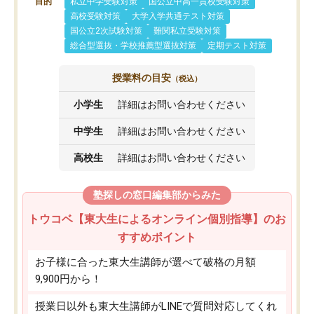
目的
私立中学受験対策
国公立中高一貫校受験対策
高校受験対策
大学入学共通テスト対策
国公立2次試験対策
難関私立受験対策
総合型選抜・学校推薦型選抜対策
定期テスト対策
授業料の目安
（税込）
小学生
詳細はお問い合わせください
中学生
詳細はお問い合わせください
高校生
詳細はお問い合わせください
塾探しの窓口編集部からみた
トウコベ【東大生によるオンライン個別指導】のお
すすめポイント
お子様に合った東大生講師が選べて破格の月額
9,900円から！
授業日以外も東大生講師がLINEで質問対応してくれ