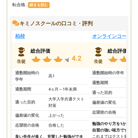
転合格...
続きを読む
キミノスクールの口コミ・評判
柏校
オンラインコース
総合評価
総合評価
4.2
生徒
生徒
通塾開始時の
通塾開始時の学年
中
高1
学年
通塾期間
通塾期間
4ヵ月～1年未満
通った目的
大学入学共通テスト
通った目的
偏差値の変化
対策
志望校の合格
偏差値の変化
上がった
勉強のやり方を1から教
志望校の合格
合格した
自習の強い味方です。
これまではテスト前に何
良い先生が多く、充実した勉強ができ