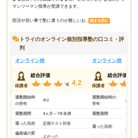
マンツーマン指導が受講できます。
部活や習い事で塾に通うのが難しいお...
続きを読む
トライのオンライン個別指導塾の口コミ・評
判
オンライン校
オンライン校
総合評価
総合評価
4.2
保護者
保護者
通塾開始時
通塾開始時の
中2
高3
の学年
学年
通塾期間
4ヵ月～1年未満
通塾期間
1～3
通った目的
定期テスト対策
大学入
通った目的
対策
偏差値の変
上がった