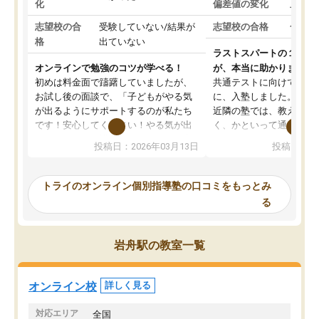
化
偏差値の変化
上がっ
志望校の合
受験していない/結果が
志望校の合格
合格し
格
出ていない
ラストスパートの１か月
オンラインで勉強のコツが学べる！
が、本当に助かりました
初めは料金面で躊躇していましたが、
共通テストに向けての追
お試し後の面談で、「子どもがやる気
に、入塾しました。田舎
が出るようにサポートするのが私たち
近隣の塾では、教えても
です！安心してください！やる気が出
く、かといって通うには
ないのは私たち講師の責任です」と言
が、トライならオンライ
投稿日：2026年03月13日
投稿日：20
ってくださり、確かに！と考えて、思
可能なので本当に助かり
い切って入塾しました。英語が苦手だ
テストの内容重視でした
ったんですが、学生の先生から学ぶこ
らないところをピンポイ
トライのオンライン個別指導塾の口コミをもっとみ
とで、勉強のコツみたいなものをつか
頂いて、とてもわかりや
る
み、徐々に成績が上がったらいいなと
していました。一生を左
思っていました。何が今足りないのか
スト、多少お金がかかっ
を的確に指導いただき、子どももびっ
思い切って入塾してよか
岩舟駅の教室一覧
くりするほど楽しんでやる気を持って
塾を受けています。狙い通り、少しず
つ成績も上がり、苦手意識も無くなっ
オンライン校
詳しく見る
てきたので、さらに苦手な数学も追加
でお願いしました。来年の高校受験に
対応エリア
全国