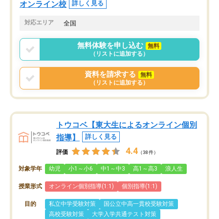
オンライン校
詳しく見る
対応エリア
全国
無料体験を申し込む
無料
（リストに追加する）
資料を請求する
無料
（リストに追加する）
トウコベ【東大生によるオンライン個別
指導】
詳しく見る
4.4
評価
（38件）
対象学年
幼児
小1～小6
中1～中3
高1～高3
浪人生
授業形式
オンライン個別指導(1:1)
個別指導(1:1)
目的
私立中学受験対策
国公立中高一貫校受験対策
高校受験対策
大学入学共通テスト対策