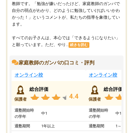
教師です。「勉強が嫌いだったけど、家庭教師のガンバで
自分の弱点がわかり、どのように勉強していけばいいかわ
かった！」というコメントが、私たちの指導を象徴してい
ます。
すべてのお子さんは、本心では「できるようになりたい」
と願っています。ただ、やり...
続きを読む
家庭教師のガンバの口コミ・評判
オンライン校
オンライン校
総合評価
総合評価
4.4
保護者
保護者
通塾開始時
通塾開始時
中1
中1
の学年
の学年
通塾期間
1年以上
通塾期間
1～3ヵ月