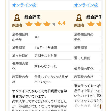
オンライン校
オンライン校
総合評価
総合評価
4.4
保護者
保護者
通塾開始時
通塾開始時の
高1
高3
の学年
学年
通塾期間
4ヵ月～1年未満
通塾期間
4ヵ月
通った目的
定期テスト対策
大学入
通った目的
対策
偏差値の変
変わらなかった
化
偏差値の変化
上がっ
志望校の合
受験していない/結果が
志望校の合格
合格し
格
出ていない
東大生ってやっぱりすご
息子は中学まではそこそ
オンラインだからこそ毎日利用でき学
いたのですが、高校に入
習習慣がついています。
ていけなくなり対面の塾
高校入学してすぐは頑張っていました
でいたので、違うアプロ
が、部活動が忙しくなって学習時間が
考えて入りました。地元