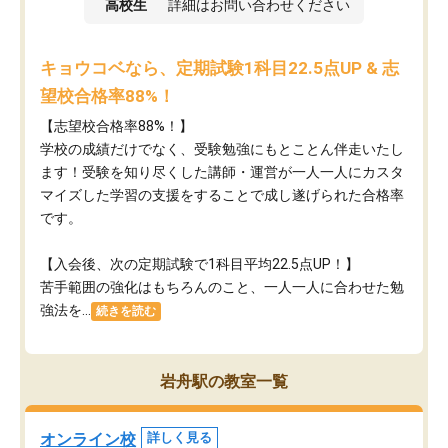
高校生
詳細はお問い合わせください
キョウコベなら、定期試験1科目22.5点UP & 志
望校合格率88%！
【志望校合格率88%！】
学校の成績だけでなく、受験勉強にもとことん伴走いたし
ます！受験を知り尽くした講師・運営が​一人一人にカスタ
マイズした学習の支援をすることで成し遂げられた合格率
です。
【入会後、次の定期試験で1科目平均22.5点UP！】
苦手範囲の強化はもちろんのこと、​一人一人に合わせた勉
強法を...
続きを読む
岩舟駅の教室一覧
オンライン校
詳しく見る