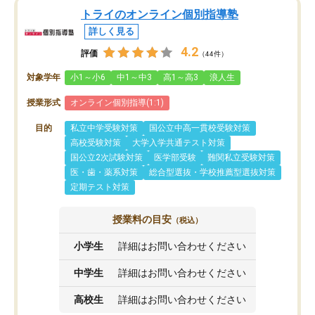
トライのオンライン個別指導塾
詳しく見る
4.2
評価
（44件）
対象学年
小1～小6
中1～中3
高1～高3
浪人生
授業形式
オンライン個別指導(1:1)
目的
私立中学受験対策
国公立中高一貫校受験対策
高校受験対策
大学入学共通テスト対策
国公立2次試験対策
医学部受験
難関私立受験対策
医・歯・薬系対策
総合型選抜・学校推薦型選抜対策
定期テスト対策
授業料の目安
（税込）
小学生
詳細はお問い合わせください
中学生
詳細はお問い合わせください
高校生
詳細はお問い合わせください