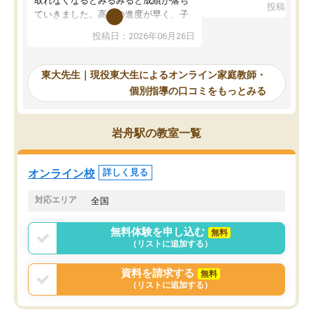
取れなくなるとみるみると成績が落ち
投稿日：20
で、当初は模試でD判定
ていきました。高校の進度が早く、子
していたのですが、やは
供も家に帰って勉強の話すると嫌な反
投稿日：2026年06月26日
験勉強に詳しく、先生か
応を示します。東大先生にお願いして
受け合格できました。ま
からは効率的な計画を先生が立ててく
自習室が毎日使えていつ
れるので、親としても安心です。毎日
東大先生｜現役東大生によるオンライン家庭教師・
るのが心強かったようで
使える自習室とかもあり、わからない
個別指導の口コミをもっとみる
謝です。
ところがあれば先生が回答してくれる
のも重宝しています。
岩舟駅の教室一覧
オンライン校
詳しく見る
対応エリア
全国
無料体験を申し込む
無料
（リストに追加する）
資料を請求する
無料
（リストに追加する）