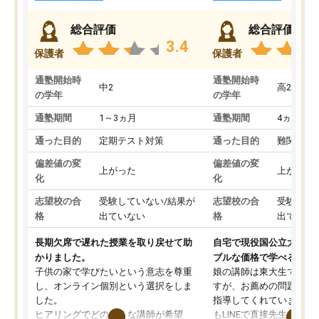
総合評価
総合評価
3.4
保護者
保護者
通塾開始時
通塾開始時
中2
高2
の学年
の学年
通塾期間
1～3ヵ月
通塾期間
4ヵ月～1
通った目的
定期テスト対策
通った目的
難関私立
偏差値の変
偏差値の変
上がった
上がった
化
化
志望校の合
受験していない/結果が
志望校の合
受験して
格
出ていない
格
出ていな
長期欠席で遅れた授業を取り戻せて助
自宅で現役国公立大学生
かりました。
ブルな価格で学べる
子供の家で学びたいという意志を尊重
娘の講師は東大生では無
し、オンライン個別という選択をしま
すが、お薦めの問題集や
した。
指導してくれています。2
ヒアリングでどのような講師が希望
もLINEで直接先生に質問