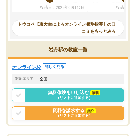
か、オプションは付帯するかなど選ぶ
教科でも)。受講科目や
投稿日：2025年09月12日
投稿日：20
事が出来ました。
めれるので、個人に合っ
講師とのマッチング後講師との初回ミ
ると思います。カリキュ
ーティングを行い、その講師で良いか
いなのがあり(有料)、受
トウコベ【東大生によるオンライン個別指導】の口
他の講師を希望するか子供との相性も
ことをどんなスケジュー
コミをもっとみる
見てから講師を決定する事ができま
くか相談したのですが、
す。
ち期待したものではなく
うちの子は、初回面談の講師の方で決
内容でした。それでも明
岩舟駅の教室一覧
定しました。
やる気も出ましたし、苦
くなってきたようなので
オンラインツールを使用した単語帳の
お願いして良かったと思
オンライン校
詳しく見る
共有があり宿題もそちらで出される形
も合わなければチェンジ
でした。
娘は3科目ともずっと同
対応エリア
全国
2ヶ月で担当講師の方がお辞めになると
言う事で講師変更の申し出があり、あ
無料体験を申し込む
無料
まりに短期での変更だった為、塾に通
（リストに追加する）
う事にして退会しました。遅れも取り
戻せ、授業内容や講師の方は良かった
資料を請求する
無料
と思います。
（リストに追加する）