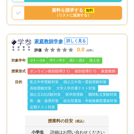
資料を請求する
無料
（リストに追加する）
家庭教師学参
詳しく見る
0.0
評価
（0件）
対象学年
小1～小6
中1～中3
高1～高3
浪人生
授業形式
オンライン個別指導(1:1)
個別指導(1:1)
家庭教師
目的
私立中学受験対策
国公立中高一貫校受験対策
高校受験対策
大学入学共通テスト対策
国公立2次試験対策
医学部受験
難関私立受験対策
医・歯・薬系対策
総合型選抜・学校推薦型選抜対策
定期テスト対策
授業料の目安
（税込）
小学生
詳細はお問い合わせください