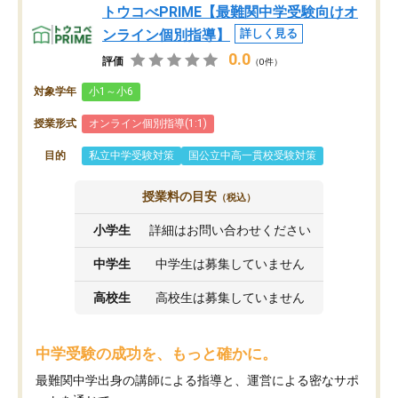
トウコべPRIME【最難関中学受験向けオ
ンライン個別指導】
詳しく見る
0.0
評価
（0件）
対象学年
小1～小6
授業形式
オンライン個別指導(1:1)
目的
私立中学受験対策
国公立中高一貫校受験対策
授業料の目安
（税込）
小学生
詳細はお問い合わせください
中学生
中学生は募集していません
高校生
高校生は募集していません
中学受験の成功を、もっと確かに。
最難関中学出身の講師による指導と、運営による密なサポ