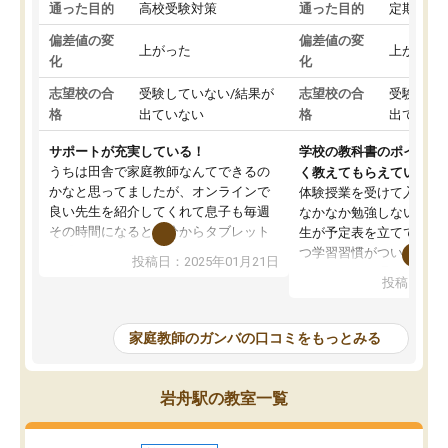
通った目的
高校受験対策
通った目的
定期テス
偏差値の変
偏差値の変
上がった
上がった
化
化
志望校の合
受験していない/結果が
志望校の合
受験して
格
出ていない
格
出ていな
サポートが充実している！
学校の教科書のポイント
うちは田舎で家庭教師なんてできるの
く教えてもらえている
かなと思ってましたが、オンラインで
体験授業を受けて入塾し
良い先生を紹介してくれて息子も毎週
なかなか勉強しない息子
その時間になると自分からタブレット
生が予定表を立ててくれ
を開いてzoomを繋げるようになりまし
つ学習習慣がついてきま
投稿日：2025年01月21日
た！5科目なんでもOKなのもとても気
オンラインで週に一度の
投稿日：20
に入っています
指導が無い日も予定表に
成績もだいぶ下の方でしたが、通い始
したり、LINEでわから
めて1年ほどだった今では平均点以上の
問できるのでとても助か
家庭教師のガンバの口コミをもっとみる
科目が増えてきました！あと1年受験ま
であるので無料の週末教室を使用しな
がら頑張って欲しいと思います！
岩舟駅の教室一覧