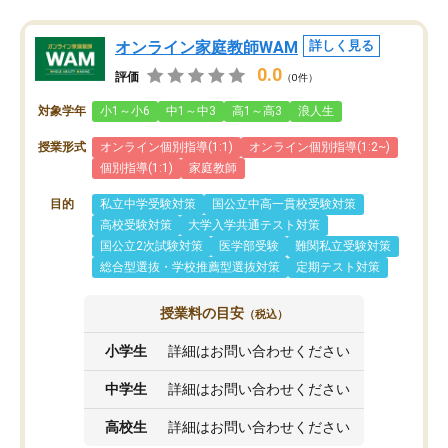
オンライン家庭教師WAM
詳しく見る
0.0
評価
（0件）
対象学年
小1～小6
中1～中3
高1～高3
浪人生
授業形式
オンライン個別指導(1:1)
オンライン個別指導(1:2~)
個別指導(1:1)
家庭教師
目的
私立中学受験対策
国公立中高一貫校受験対策
高校受験対策
大学入学共通テスト対策
国公立2次試験対策
医学部受験
難関私立受験対策
総合型選抜・学校推薦型選抜対策
定期テスト対策
授業料の目安
（税込）
小学生
詳細はお問い合わせください
中学生
詳細はお問い合わせください
高校生
詳細はお問い合わせください