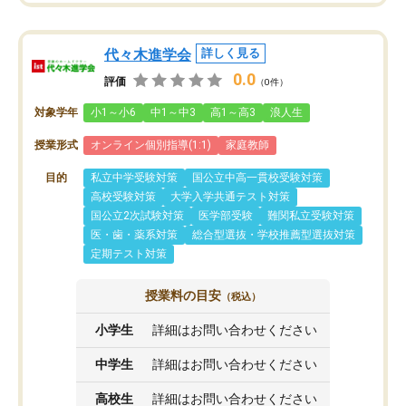
代々木進学会
詳しく見る
0.0
評価
（0件）
対象学年
小1～小6
中1～中3
高1～高3
浪人生
授業形式
オンライン個別指導(1:1)
家庭教師
目的
私立中学受験対策
国公立中高一貫校受験対策
高校受験対策
大学入学共通テスト対策
国公立2次試験対策
医学部受験
難関私立受験対策
医・歯・薬系対策
総合型選抜・学校推薦型選抜対策
定期テスト対策
授業料の目安
（税込）
小学生
詳細はお問い合わせください
中学生
詳細はお問い合わせください
高校生
詳細はお問い合わせください