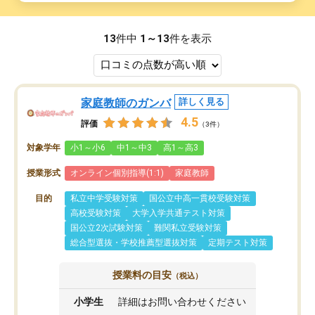
13
件中
1～13
件を表示
家庭教師のガンバ
詳しく見る
4.5
評価
（3件）
対象学年
小1～小6
中1～中3
高1～高3
授業形式
オンライン個別指導(1:1)
家庭教師
目的
私立中学受験対策
国公立中高一貫校受験対策
高校受験対策
大学入学共通テスト対策
国公立2次試験対策
難関私立受験対策
総合型選抜・学校推薦型選抜対策
定期テスト対策
授業料の目安
（税込）
小学生
詳細はお問い合わせください