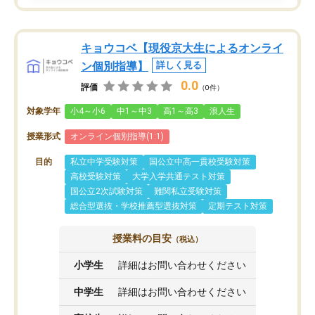
キョウコベ【現役京大生によるオンライ
ン個別指導】
詳しく見る
0.0
評価
（0件）
対象学年
小4～小6
中1～中3
高1～高3
浪人生
授業形式
オンライン個別指導(1:1)
目的
私立中学受験対策
国公立中高一貫校受験対策
高校受験対策
大学入学共通テスト対策
国公立2次試験対策
難関私立受験対策
総合型選抜・学校推薦型選抜対策
定期テスト対策
授業料の目安
（税込）
小学生
詳細はお問い合わせください
中学生
詳細はお問い合わせください