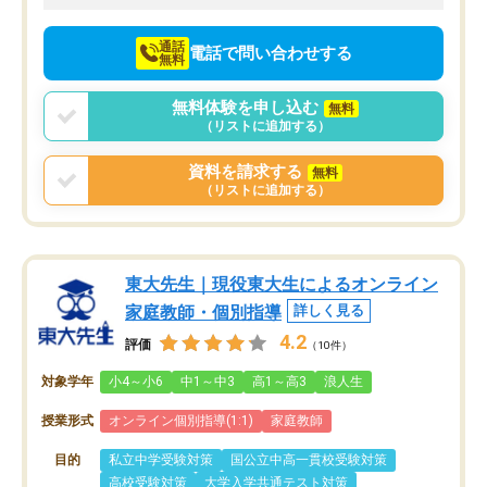
向けて頑張っています。
通話
電話で問い合わせする
無料
無料体験を申し込む
無料
（リストに追加する）
資料を請求する
無料
（リストに追加する）
東大先生｜現役東大生によるオンライン
家庭教師・個別指導
詳しく見る
4.2
評価
（10件）
対象学年
小4～小6
中1～中3
高1～高3
浪人生
授業形式
オンライン個別指導(1:1)
家庭教師
目的
私立中学受験対策
国公立中高一貫校受験対策
高校受験対策
大学入学共通テスト対策