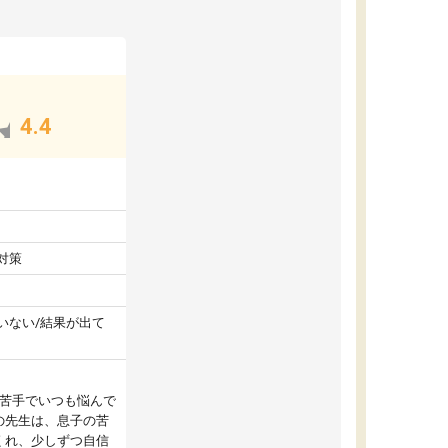
4.4
対策
いない/結果が出て
が苦手でいつも悩んで
の先生は、息子の苦
くれ、少しずつ自信