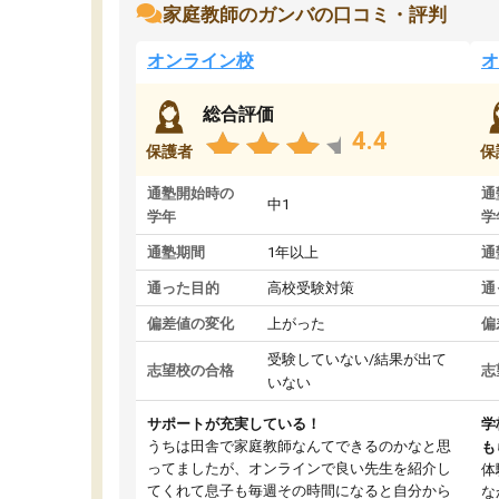
家庭教師のガンバの口コミ・評判
オンライン校
オ
総合評価
4.4
保護者
保
通塾開始時の
通
中1
学年
学
通塾期間
1年以上
通
通った目的
高校受験対策
通
偏差値の変化
上がった
偏
受験していない/結果が出て
志望校の合格
志
いない
サポートが充実している！
学
うちは田舎で家庭教師なんてできるのかなと思
も
ってましたが、オンラインで良い先生を紹介し
体
てくれて息子も毎週その時間になると自分から
な