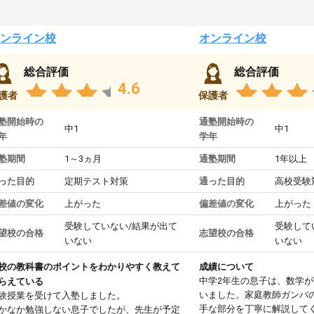
ンライン校
オンライン校
総合評価
総合評価
4.6
護者
保護者
塾開始時の
通塾開始時の
中1
中1
年
学年
塾期間
1～3ヵ月
通塾期間
1年以上
った目的
定期テスト対策
通った目的
高校受験
差値の変化
上がった
偏差値の変化
上がった
受験していない/結果が出て
受験して
望校の合格
志望校の合格
いない
いない
校の教科書のポイントをわかりやすく教えて
成績について
中学2年生の息子は、数学
らえている
いました。家庭教師ガンバ
験授業を受けて入塾しました。
手な部分を丁寧に解説して
かなか勉強しない息子でしたが、先生が予定