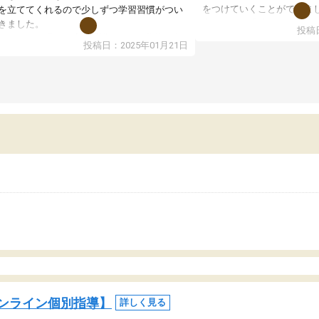
をつけていくことができま
を立ててくれるので少しずつ学習習慣がつい
期テストの成績が10点以上
きました。
投稿日
ても喜んでいます。
ンラインで週に一度の受講ですが、指導が無
投稿日：2025年01月21日
日も予定表に基づいて勉強したり、LINEでわ
らないところを質問できるのでとても助かっ
います。
ンライン個別指導】
詳しく見る