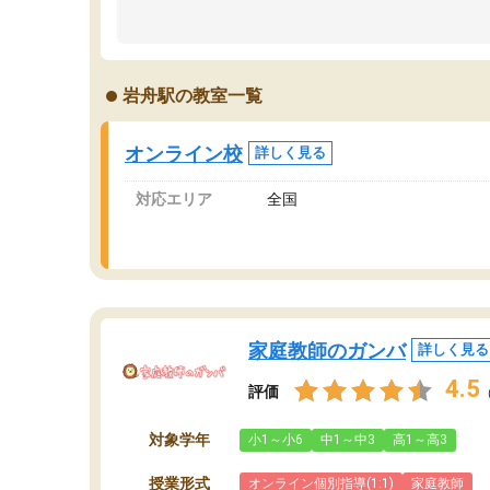
のため多くの意見を聞くことができ、より良い
文
ものを推敲することが可能だ。
て
どの人も優しく、親身に接してくださるのでや
う
る気も出て、良かったです！！
計
岩舟駅の教室一覧
る
い
会
オンライン校
詳しく見る
の
対応エリア
全国
家庭教師のガンバ
詳しく見る
4.5
評価
対象学年
小1～小6
中1～中3
高1～高3
授業形式
オンライン個別指導(1:1)
家庭教師