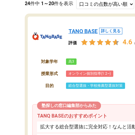
24
件中
1～20
件を表示
TANQ BASE
詳しく見る
4.6
評価
対象学年
高3
授業形式
オンライン個別指導(1:2~)
目的
総合型選抜・学校推薦型選抜対策
塾探しの窓口編集部からみた
TANQ BASEのおすすめポイント
拡大する総合型選抜に完全対応！なんと活