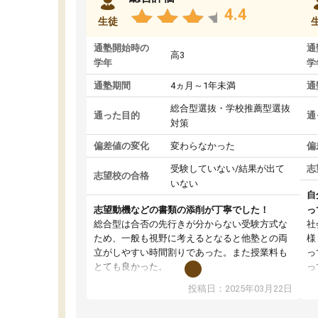
4.4
生徒
通塾開始時の
通
高3
学年
学
通塾期間
4ヵ月～1年未満
通
総合型選抜・学校推薦型選抜
通った目的
通
対策
偏差値の変化
変わらなかった
偏
受験していない/結果が出て
志
志望校の合格
いない
自
志望動機などの書類の添削が丁寧でした！
っ
総合型は合否の先行きが分からない受験方式な
社
ため、一般も視野に考えるとなると他塾との両
様
立がしやすい時間割りであった。また授業料も
っ
とても良かった。
っ
総合型の多くの塾は大学生が見ることが多い
味
投稿日：2025年03月22日
が、はたらく部総合型コースは大学生の目だけ
ま
でなく、数人の大人にも目を通して頂ける。そ
総