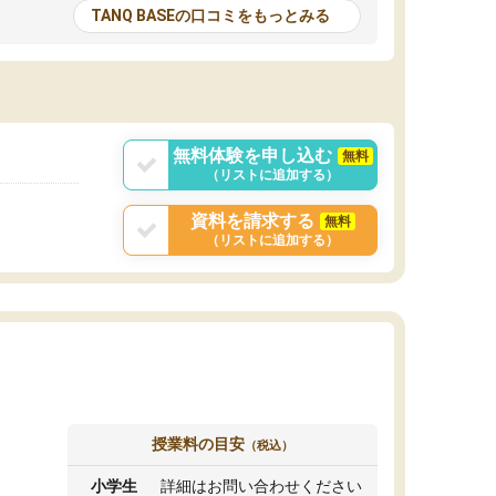
とる機会が増えたり
が多いので、その子達に感化されて自分も『も
TANQ BASEの口コミをもっとみる
次試験対策の面接練
っと何かに取り組んでみよう』と思えます。
てもらい飛躍的に成
はたらく部はオンラインなので、色々な場所の
面接自体も試験まで
コーチも生徒がいて、みんなフレンドリーなの
した。その結果本番
で気軽に話せるのでとても楽しいです。
りと伝えることもで
ことができました。
無料体験を申し込む
無料
（リストに追加する）
資料を請求する
無料
（リストに追加する）
授業料の目安
（税込）
小学生
詳細はお問い合わせください