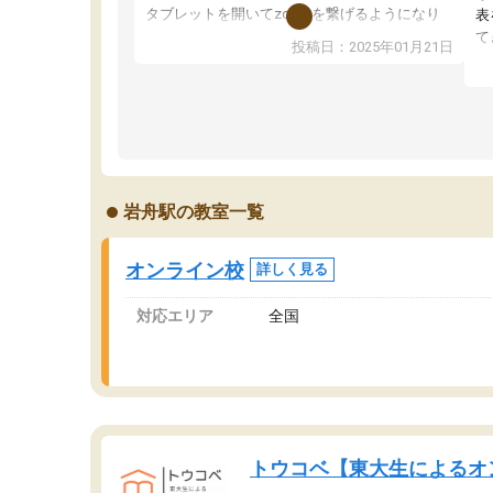
タブレットを開いてzoomを繋げるようになり
表
ました！5科目なんでもOKなのもとても気に入
て
投稿日：2025年01月21日
っています
オ
成績もだいぶ下の方でしたが、通い始めて1年ほ
い
どだった今では平均点以上の科目が増えてきま
か
した！あと1年受験まであるので無料の週末教室
て
を使用しながら頑張って欲しいと思います！
岩舟駅の教室一覧
オンライン校
詳しく見る
対応エリア
全国
トウコベ【東大生によるオ