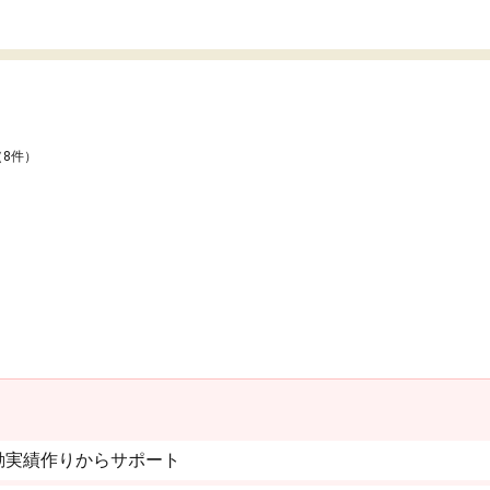
（8件）
動実績作りからサポート