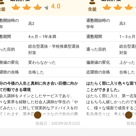
4.0
生徒
生徒
塾開始時の
通塾開始時の
高2
高3
年
学年
塾期間
4ヵ月～1年未満
通塾期間
1～3ヵ月
総合型選抜・学校推薦型選抜
総合型選
った目的
通った目的
対策
対策
差値の変化
変わらなかった
偏差値の変化
上がった
望校の合格
合格した
志望校の合格
合格した
分の今後の人生と真剣に向き合い目標に向か
はたらく部に入り色々な面
て行動できる環境
ことができました。
会人講師をメインとしたサービスであり、
はたらく部に入り、第一志
々な業界を経験した社会人講師が学生の「や
はもちろん嬉しかったので
てみたい」に対して現実的なアドバイスを行
く、様々な場面で成長する
てくれます。基本応援ベースなので自分の興
私自身元々は、考えを文字
分野について学生知識では思いつかない部分
意だったのですが、人前で
投稿日：2025年03月22日
投稿日
で深ぼる事が出来ます。
ケーションをとることが苦
合型選抜対策として志望理由書・面接・小論
しかし、はたらく部に入り