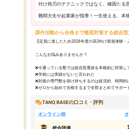
付け焼刃のテクニックではなく、確固たる
難関大生や起業家が指導！一生使える、本
課外活動から合格まで徹底対策する総合型
【定員に達したため2026年度の高3向け新規体験
こんなお悩みありませんか？
❌今通っている塾では総合型選抜を本格的に対策し
❌学校には実績がないと言われた
❌対面の専門塾を掛け持ちするのは経済的、時間的
❌ゼロから始めて合格するまで全部まとめてサポート.
TANQ BASEの口コミ・評判
オンライン校
オ
総合評価