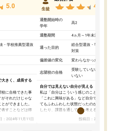
5.0
4.8
生徒
通塾開始時の
高2
学年
通塾期間
4ヵ月～1年未満
抜・学校推薦型選抜
総合型選抜・学校推薦型選抜
通った目的
対策
偏差値の変化
変わらなかった
受験していない/結果が出て
志望校の合格
いない
で大きく、成長する
自分では見えない自分が見える
望校に合格できた事
私は「自分はこういう感じのことがしたい」
すがそれだけじゃな
「これに興味がある」など自分で自己分析をし
ことができました。
てもふわふわした状態だったのが、コーチと話
で表すことなどは得
したり、課題を通してまた考えることで、もっ
話すことやコミュニ
と詳しく自分のことが理解できました。いつで
：2024年11月11日
投稿日：2024年10月31日
手でした。
も質問できるので、そこも1つの魅力です。ま
同じ学年の方々と関
た、はたらく部にいる生徒達は意識高い系の子