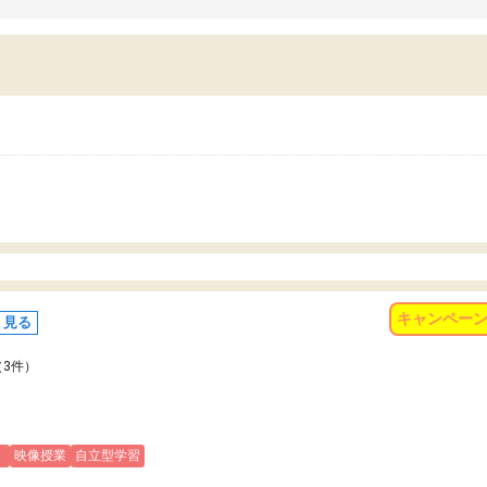
習習慣がしっかり身につきました。結果とし
くなりました。
苦手だった英語の偏差値が10以上上がり、志
また、苦手な科目ができる
していた公立高校に無事合格できました。自
で、得意科目に取り組む姿
から学ぶ姿勢を身につけさせたい家庭には本
受験も大事ですが、苦手科
におすすめの塾だと思います。
重要性を再認識しました。
なる自信を身につけたこと
有り難うございました。
キャンペー
く見る
（3件）
)
映像授業
自立型学習