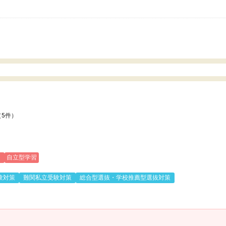
いのかも。
（5件）
)
自立型学習
験対策
難関私立受験対策
総合型選抜・学校推薦型選抜対策