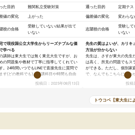
った目的
難関私立受験対策
通った目的
定期テス
差値の変化
上がった
偏差値の変化
変わらな
受験していない/結果が出て
受験して
望校の合格
志望校の合格
いない
いない
宅で現役国公立大学生からリーズナブルな価
先生の質はよいが、カリキ
で学べる
方法が分からない
の講師は東大生では無く東北大生ですが、お
先生は、さすが東大の先生
めの問題集や教材で丁寧に指導してくれてい
は高く、所見の問題でもス
す。24時間いつでもLINEで直接先生に質問で
ができる。ただし、個別家
ます(どの教科でも)。受講科目や時間も自由
で、なんでもこちらに合わ
決めれるので、個人に合った勉強ができると
のだが、具体的なカリキュ
投稿日：2025年08月13日
投稿日
います。カリキュラム相談みたいなのがあり
は、授業の先取り学習をす
有料)、受験までにどんなことをどんなスケジ
書を一緒に進めていくよう
ールでやっていくか相談したのですが、それ
いただいたが、1時間の時
トウコベ【東大生に
いまいち期待したものではなくふわっとした
範囲は限られており、それ
容でした。それでも明らかに本人のやる気も
進めて良いように思った。
ましたし、苦手科目が楽しくなってきたよう
りに高いため、有意義な利
ので、トウコベにお願いして良かったと思い
たが、大学生の先生からは
す。講師も合わなければチェンジできます
なく、上手い活用の仕方が
、娘は3科目ともずっと同じ先生です。
とした。学校の授業につい