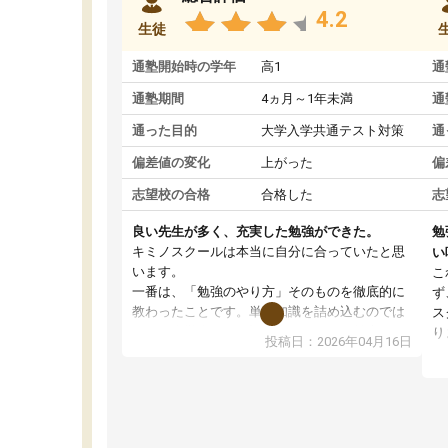
4.2
生徒
通塾開始時の学年
高1
通
通塾期間
4ヵ月～1年未満
通
通った目的
大学入学共通テスト対策
通
偏差値の変化
上がった
偏
志望校の合格
合格した
志
良い先生が多く、充実した勉強ができた。
勉
キミノスクールは本当に自分に合っていたと思
い
います。
こ
一番は、「勉強のやり方」そのものを徹底的に
ず
教わったことです。単に知識を詰め込むのでは
ス
なく、自学自習の習慣が身につくよう並走して
り
投稿日：2026年04月16日
くれるので、通塾日以外も机に向かうのが苦で
ル
はなくなりました。
習
す
講師の方との距離も近く、親身なコーチングの
授
おかげで、停滞期もモチベーションを維持でき
コ