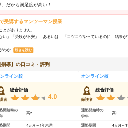
導。だから満足度が高い！
で受講するマンツーマン授業
ことがありません。
ない」「受験が不安」、あるいは、「コツコツやっているのに、結果が
か...
続きを読む
別指導】の口コミ・評判
ンライン校
オンライン校
総合評価
総合評価
4.0
護者
保護者
塾開始時の
通塾開始時の
高2
高1
年
学年
塾期間
4ヵ月～1年未満
通塾期間
4ヵ月～