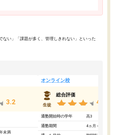
でない」「課題が多く、管理しきれない」といった
オンライン校
総合評価
3.2
4.4
生徒
通塾開始時の学年
高3
通塾期間
4ヵ月～1年未満
1年未満