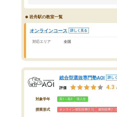
ました。「やらされる勉強」から「目標のため
学
の勉強」へ意識が変わったことが、目標校への
て
合格に繋がったと思います。
望
岩舟駅の教室一覧
分
当
オンラインコース
詳しく見る
対応エリア
全国
総合型選抜専門塾AOI
詳し
4.3
評価
対象学年
高1～高3
浪人生
授業形式
オンライン個別指導(1:1)
個別指導(1:1