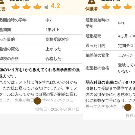
4.2
生徒
保護者
塾開始時の学年
中2
通塾開始時の
中1
学年
塾期間
1年以上
通塾期間
4ヵ月～
った目的
高校受験対策
通った目的
定期テス
差値の変化
上がった
偏差値の変化
上がった
望校の合格
合格した
受験して
志望校の合格
強のやり方を1から教えてくれる自学自習の強
いない
味方です。
れまではテスト前に何をすればいいか分から
弱点科目の克服にピッタリ
、ただ机に座っているだけでしたが、キミノ
引越しで受験まで通学でき
クールに入ってからは自習の質が劇的に変わ
強の習慣が身に付き感謝し
ました。先生が毎日何をすべきかスケジュー
代に算数が苦手になり、こ
を明確にしてくれるので、自分が迷わずに学
思って入学を決意しました
投稿日：2026年01月14日
に取り組めるようになったのが一番の収穫で
まず、マンツーマン指導な
投稿日
。
基礎からスタートして頂い
業で教えてもらうというより、勉強の仕方を
す。基礎を理解してからは
ーチングしてもらうスタイルなので、家での
ていけるようになったし、