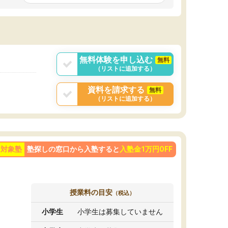
です。ただ、授業内容が楽しかったせいか、自
発的に学習する習慣ができました。
ようになった影響
勢も変わりました。
目を克服することの
学べばできるように
が大きかったです。
無料体験を申し込む
無料
（リストに追加する）
資料を請求する
無料
（リストに追加する）
ン対象塾
塾探しの窓口から入塾すると
入塾金1万円OFF
授業料の目安
（税込）
小学生
小学生は募集していません