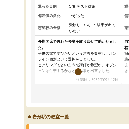
通った目的
定期テスト対策
通
偏差値の変化
上がった
偏
受験していない/結果が出て
志望校の合格
志
いない
長期欠席で遅れた授業を取り戻せて助かりまし
自
た。
格
子供の家で学びたいという意志を尊重し、オン
娘
ライン個別という選択をしました。
薦
ヒアリングでどのような講師が希望か、オプシ
ま
ョンは付帯するかなど選ぶ事が出来ました。
き
講師とのマッチング後講師との初回ミーティン
に
投稿日：2025年09月12日
グを行い、その講師で良いか他の講師を希望す
思
るか子供との相性も見てから講師を決定する事
(
ができます。
ュ
うちの子は、初回面談の講師の方で決定しまし
は
た。
内
出
岩舟駅の教室一覧
オンラインツールを使用した単語帳の共有があ
な
り宿題もそちらで出される形でした。
ま
2ヶ月で担当講師の方がお辞めになると言う事で
が