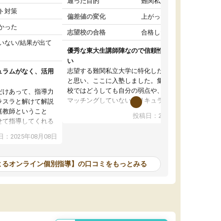
通った目的
難関私立受験対策
ト対策
偏差値の変化
上がった
かった
志望校の合格
合格した
いない/結果が出て
優秀な東大生講師陣なので信頼性や安心感が高
い
志望する難関私立大学に特化した準備をしたい
ュラムがなく、活用
と思い、ここに入塾しました。集団指導の予備
校ではどうしても自分の弱点や、志望校対策に
だけあって、指導力
マッチングしていないカリキュラムに不安を感
ラスラと解けて解説
じたからです。
庭教師ということ
投稿日：2024年02月19日
また受験のノウハウを蓄積している優秀な東大
せて指導してくれる
生講師陣をそろえていることや、完全オンライ
ラムがない。当方
：2025年08月08日
ン制というのも、ここを選んだ重要なポイント
るため、学校の教科
です。実際に入塾してみると、きめ細かいマン
な形で活用をさせて
ツーマン指導によって、自分の志望校にふさわ
間を使って進められる
よるオンライン個別指導】の口コミをもっとみる
しいオリジナルのカリキュラムを提案してくれ
であれば自学自習で
ました。
1時間の代金がそれな
また24時間いつでもLINEで講師に相談できるの
用の仕方をしたかっ
で、深夜に家で勉強していて疑問や不安が生じ
これといった提案も
ても、直ぐに解消できたのは、大きなメリット
分からず辞めること
と感じました。
ていけない子にはい