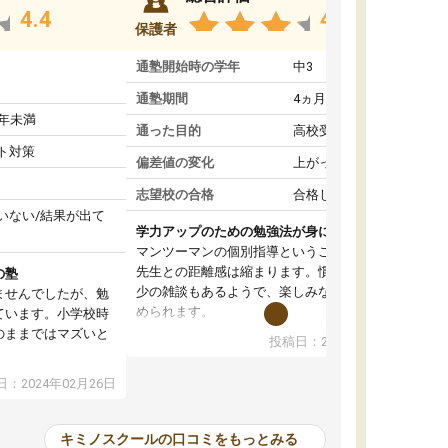
4.4
4.6
保護者
通塾開始時の学年
中3
通塾期間
4ヵ月～1年未満
1年未満
通った目的
高校受験対策
ト対策
偏差値の変化
上がった
志望校の合格
合格した
いない/結果が出て
学力アップのための勉強法が身につく
マンツーマンの個別指導ということもあって、
先生との距離感は縮まります。慣れてくれば多
の塾
少の雑談もあるようで、楽しみながら学習を進
ませんでしたが、勉
められます。
ています。小学校時
単に学力アップを目指した詰め込み授業ではな
のままではマズいと
投稿日：2024年01月08日
く、勉強の進め方もアドバイスしてくれます。
。
自然と勉強の習慣が身について、学力もアップ
ので、小学校時代の
：2024年02月26日
していきました。
たのが大きかったで
オンラインコースだと一人での学習となって、
、すぐに授業につい
初めはモチベーションの維持が難しかったよう
苦手科目の意識もな
キミノスクールの口コミをもっとみる