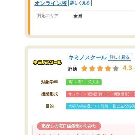
オンライン校
詳しく見る
講師変更の申し出があり、あまりに短期での変
更だった為、塾に通う事にして退会しました。
対応エリア
全国
遅れも取り戻せ、授業内容や講師の方は良かっ
たと思います。
キミノスクール
詳しく見る
4.3
評価
対象学年
高1～高3
浪人生
授業形式
オンライン個別指導(1:1)
個別指導(1:1
目的
大学入学共通テスト対策
国公立2次試
塾探しの窓口編集部からみた