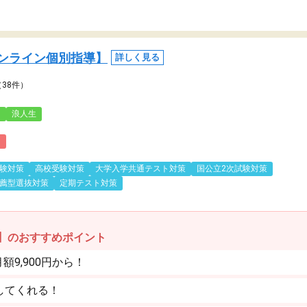
ンライン個別指導】
詳しく見る
（38件）
3
浪人生
)
験対策
高校受験対策
大学入学共通テスト対策
国公立2次試験対策
薦型選抜対策
定期テスト対策
】のおすすめポイント
9,900円から！
してくれる！