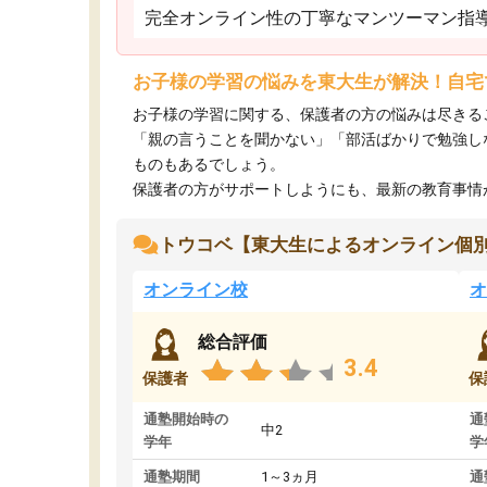
完全オンライン性の丁寧なマンツーマン指
お子様の学習の悩みを東大生が解決！自宅
お子様の学習に関する、保護者の方の悩みは尽きる
「親の言うことを聞かない」「部活ばかりで勉強し
ものもあるでしょう。
保護者の方がサポートしようにも、最新の教育事情がわ
トウコベ【東大生によるオンライン個
オンライン校
オ
総合評価
3.4
保護者
保
通塾開始時の
通
中2
学年
学
通塾期間
1～3ヵ月
通