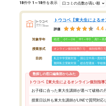
18
件中
1～18
件を表示
トウコベ【東大生によるオ
4.4
評価
対象学年
幼児
小1～小6
中1～中3
高1～高
授業形式
オンライン個別指導(1:1)
個別指導(1:1
目的
私立中学受験対策
国公立中高一貫校受
難関私立受験対策
総合型選抜・学校推
塾探しの窓口編集部からみた
トウコベ【東大生によるオンライン個別指導
お子様に合った東大生講師が選べて破格の月額
授業日以外も東大生講師がLINEで質問対応