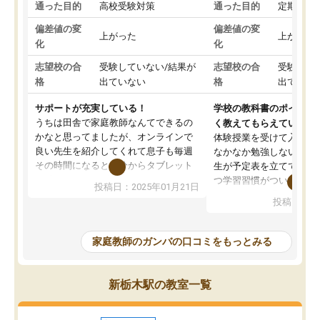
通った目的
高校受験対策
通った目的
定期テス
偏差値の変
偏差値の変
上がった
上がった
化
化
志望校の合
受験していない/結果が
志望校の合
受験して
格
出ていない
格
出ていな
サポートが充実している！
学校の教科書のポイント
うちは田舎で家庭教師なんてできるの
く教えてもらえている
かなと思ってましたが、オンラインで
体験授業を受けて入塾し
良い先生を紹介してくれて息子も毎週
なかなか勉強しない息子
その時間になると自分からタブレット
生が予定表を立ててくれ
を開いてzoomを繋げるようになりまし
つ学習習慣がついてきま
投稿日：2025年01月21日
た！5科目なんでもOKなのもとても気
オンラインで週に一度の
投稿日：20
に入っています
指導が無い日も予定表に
成績もだいぶ下の方でしたが、通い始
したり、LINEでわから
めて1年ほどだった今では平均点以上の
問できるのでとても助か
家庭教師のガンバの口コミをもっとみる
科目が増えてきました！あと1年受験ま
であるので無料の週末教室を使用しな
がら頑張って欲しいと思います！
新栃木駅の教室一覧