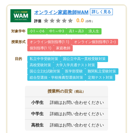
オンライン家庭教師WAM
詳しく見る
0.0
評価
（0件）
対象学年
小1～小6
中1～中3
高1～高3
浪人生
授業形式
オンライン個別指導(1:1)
オンライン個別指導(1:2~)
個別指導(1:1)
家庭教師
目的
私立中学受験対策
国公立中高一貫校受験対策
高校受験対策
大学入学共通テスト対策
国公立2次試験対策
医学部受験
難関私立受験対策
総合型選抜・学校推薦型選抜対策
定期テスト対策
授業料の目安
（税込）
小学生
詳細はお問い合わせください
中学生
詳細はお問い合わせください
高校生
詳細はお問い合わせください