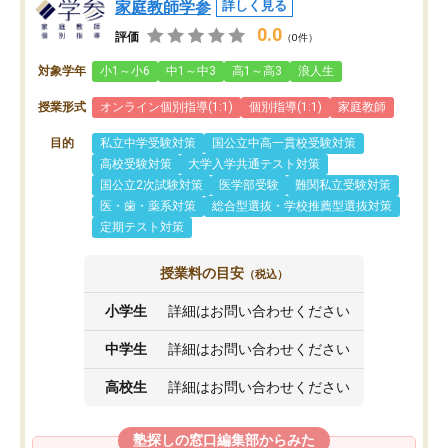
家庭教師学参
詳しく見る
0.0
評価
（0件）
対象学年
小1～小6
中1～中3
高1～高3
浪人生
授業形式
オンライン個別指導(1:1)
個別指導(1:1)
家庭教師
目的
私立中学受験対策
国公立中高一貫校受験対策
高校受験対策
大学入学共通テスト対策
国公立2次試験対策
医学部受験
難関私立受験対策
医・歯・薬系対策
総合型選抜・学校推薦型選抜対策
定期テスト対策
授業料の目安
（税込）
小学生
詳細はお問い合わせください
中学生
詳細はお問い合わせください
高校生
詳細はお問い合わせください
塾探しの窓口編集部からみた