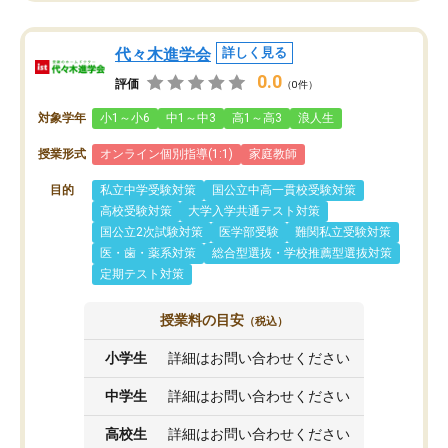
代々木進学会
詳しく見る
0.0
評価
（0件）
対象学年
小1～小6
中1～中3
高1～高3
浪人生
授業形式
オンライン個別指導(1:1)
家庭教師
目的
私立中学受験対策
国公立中高一貫校受験対策
高校受験対策
大学入学共通テスト対策
国公立2次試験対策
医学部受験
難関私立受験対策
医・歯・薬系対策
総合型選抜・学校推薦型選抜対策
定期テスト対策
授業料の目安
（税込）
小学生
詳細はお問い合わせください
中学生
詳細はお問い合わせください
高校生
詳細はお問い合わせください