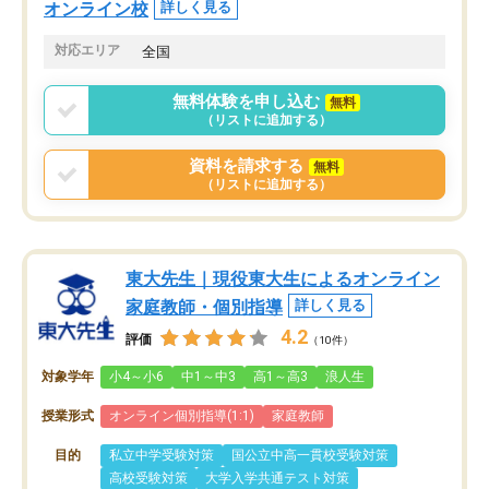
オンライン校
詳しく見る
対応エリア
全国
無料体験を申し込む
無料
（リストに追加する）
資料を請求する
無料
（リストに追加する）
東大先生｜現役東大生によるオンライン
家庭教師・個別指導
詳しく見る
4.2
評価
（10件）
対象学年
小4～小6
中1～中3
高1～高3
浪人生
授業形式
オンライン個別指導(1:1)
家庭教師
目的
私立中学受験対策
国公立中高一貫校受験対策
高校受験対策
大学入学共通テスト対策