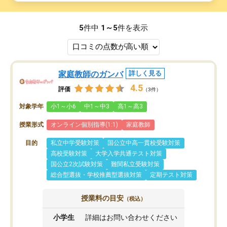
5
件中
1～5
件を表示
家庭教師のガンバ
詳しく見る
4.5
評価
（3件）
対象学年
小1～小6
中1～中3
高1～高3
授業形式
オンライン個別指導(1:1)
家庭教師
目的
私立中学受験対策
国公立中高一貫校受験対策
高校受験対策
大学入学共通テスト対策
国公立2次試験対策
難関私立受験対策
総合型選抜・学校推薦型選抜対策
定期テスト対策
授業料の目安
（税込）
小学生
詳細はお問い合わせください