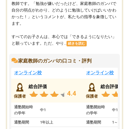
教師です。「勉強が嫌いだったけど、家庭教師のガンバで
自分の弱点がわかり、どのように勉強していけばいいかわ
かった！」というコメントが、私たちの指導を象徴してい
ます。
すべてのお子さんは、本心では「できるようになりたい」
と願っています。ただ、やり...
続きを読む
家庭教師のガンバの口コミ・評判
オンライン校
オンライン校
総合評価
総合評価
4.4
保護者
保護者
通塾開始時
通塾開始時
中1
中1
の学年
の学年
通塾期間
1年以上
通塾期間
1～3ヵ月