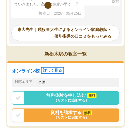
投稿日：20
で、当初は模試でD判定
ていきました。高校の進度が早く、子
していたのですが、やは
供も家に帰って勉強の話すると嫌な反
投稿日：2026年06月26日
験勉強に詳しく、先生か
応を示します。東大先生にお願いして
受け合格できました。ま
からは効率的な計画を先生が立ててく
自習室が毎日使えていつ
れるので、親としても安心です。毎日
東大先生｜現役東大生によるオンライン家庭教師・
るのが心強かったようで
使える自習室とかもあり、わからない
個別指導の口コミをもっとみる
謝です。
ところがあれば先生が回答してくれる
のも重宝しています。
新栃木駅の教室一覧
オンライン校
詳しく見る
対応エリア
全国
無料体験を申し込む
無料
（リストに追加する）
資料を請求する
無料
（リストに追加する）