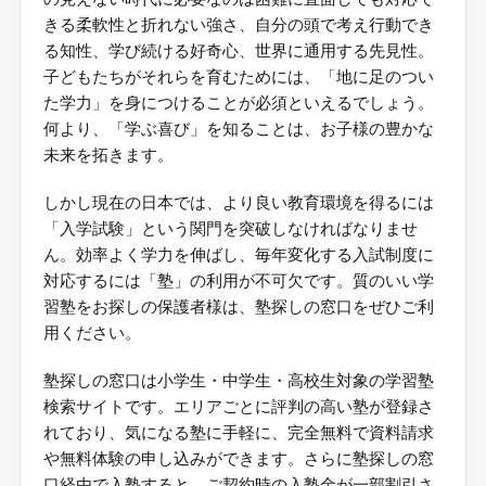
きる柔軟性と折れない強さ、自分の頭で考え行動でき
る知性、学び続ける好奇心、世界に通用する先見性。
子どもたちがそれらを育むためには、「地に足のつい
た学力」を身につけることが必須といえるでしょう。
何より、「学ぶ喜び」を知ることは、お子様の豊かな
未来を拓きます。
しかし現在の日本では、より良い教育環境を得るには
「入学試験」という関門を突破しなければなりませ
ん。効率よく学力を伸ばし、毎年変化する入試制度に
対応するには「塾」の利用が不可欠です。質のいい学
習塾をお探しの保護者様は、塾探しの窓口をぜひご利
用ください。
塾探しの窓口は小学生・中学生・高校生対象の学習塾
検索サイトです。エリアごとに評判の高い塾が登録さ
れており、気になる塾に手軽に、完全無料で資料請求
や無料体験の申し込みができます。さらに塾探しの窓
口経由で入塾すると、ご契約時の入塾金が一部割引さ