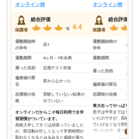
オンライン校
オンライン校
総合評価
総合評価
4.4
保護者
保護者
通塾開始時
通塾開始時の
高1
高3
の学年
学年
通塾期間
4ヵ月～1年未満
通塾期間
4ヵ月
通った目的
定期テスト対策
大学入
通った目的
対策
偏差値の変
変わらなかった
化
偏差値の変化
上がっ
志望校の合
受験していない/結果が
志望校の合格
合格し
格
出ていない
東大生ってやっぱりすご
息子は中学まではそこそ
オンラインだからこそ毎日利用でき学
いたのですが、高校に入
習習慣がついています。
ていけなくなり対面の塾
高校入学してすぐは頑張っていました
でいたので、違うアプロ
が、部活動が忙しくなって学習時間が
考えて入りました。地元
取れなくなるとみるみると成績が落ち