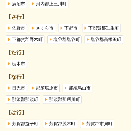
鹿沼市
河内郡上三川町
【さ行】
佐野市
さくら市
下野市
下都賀郡壬生町
下都賀郡野木町
塩谷郡塩谷町
塩谷郡高根沢町
【た行】
栃木市
【な行】
日光市
那須塩原市
那須烏山市
那須郡那須町
那須郡那珂川町
【は行】
芳賀郡益子町
芳賀郡茂木町
芳賀郡市貝町