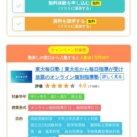
無料体験を申し込む
無料
（リストに追加する）
資料を請求する
無料
（リストに追加する）
キャンペーン対象塾
塾探しの窓口から入塾すると
入塾金1万円OFF
東大毎日塾｜東大生から毎日指導が受け
放題のオンライン個別指導塾
詳しく見る
4.0
評価
（116件）
対象学年
中1～中3
高1～高3
浪人生
授業形式
オンライン個別指導(1:1)
個別指導(1:1)
目的
高校受験対策
大学入学共通テスト対策
国公立2次試験対策
医学部受験
難関私立受験対策
医・歯・薬系対策
総合型選抜・学校推薦型選抜対策