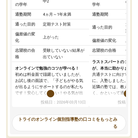
中2
高3
の学年
学年
通塾期間
4ヵ月～1年未満
通塾期間
1～3
通った目的
定期テスト対策
大学入
通った目的
対策
偏差値の変
上がった
化
偏差値の変化
上がっ
志望校の合
受験していない/結果が
志望校の合格
合格し
格
出ていない
ラストスパートの１か月
オンラインで勉強のコツが学べる！
が、本当に助かりました
初めは料金面で躊躇していましたが、
共通テストに向けての追
お試し後の面談で、「子どもがやる気
に、入塾しました。田舎
が出るようにサポートするのが私たち
近隣の塾では、教えても
です！安心してください！やる気が出
く、かといって通うには
ないのは私たち講師の責任です」と言
が、トライならオンライ
投稿日：2026年03月13日
投稿日：20
ってくださり、確かに！と考えて、思
可能なので本当に助かり
い切って入塾しました。英語が苦手だ
テストの内容重視でした
ったんですが、学生の先生から学ぶこ
らないところをピンポイ
トライのオンライン個別指導塾の口コミをもっとみ
とで、勉強のコツみたいなものをつか
頂いて、とてもわかりや
る
み、徐々に成績が上がったらいいなと
していました。一生を左
思っていました。何が今足りないのか
スト、多少お金がかかっ