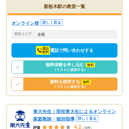
を的確に指導いただき、子どももびっ
思い切って入塾してよか
新栃木駅の教室一覧
くりするほど楽しんでやる気を持って
塾を受けています。狙い通り、少しず
つ成績も上がり、苦手意識も無くなっ
オンライン校
詳しく見る
てきたので、さらに苦手な数学も追加
でお願いしました。来年の高校受験に
対応エリア
全国
向けて頑張っています。
通話
電話で問い合わせする
無料
無料体験を申し込む
無料
（リストに追加する）
資料を請求する
無料
（リストに追加する）
東大先生｜現役東大生によるオンライン
家庭教師・個別指導
詳しく見る
4.2
評価
（10件）