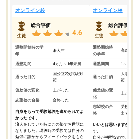
オンライン校
オンライン校
総合評価
総合評価
4.6
生徒
生徒
通塾開始時の学
通塾開始時
浪人生
高3
年
の学年
通塾期間
4ヵ月～1年未満
通塾期間
1～3ヵ月
国公立2次試験対
大学入学
通った目的
通った目的
策
策
偏差値の変化
上がった
偏差値の変
上がった
化
志望校の合格
合格した
志望校の合
受験して
自身をもって受験勉強を進められてよ
格
出ていな
かったです。
浪人をしていた時にこの塾でお世話に
いいとは思いますが、料
なりました。現役時の受験では自分の
す。
勉強に誰かからフィードバックをもら
自分が朝型なので、自習