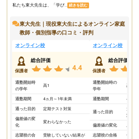
私たち東大先生は、「学び...
続きを読む
東大先生｜現役東大生によるオンライン家庭
教師・個別指導の口コミ・評判
オンライン校
オンライン校
総合評価
総合評価
4.4
保護者
保護者
通塾開始時
通塾開始時の
高1
高3
の学年
学年
通塾期間
4ヵ月～1年未満
通塾期間
4ヵ月
通った目的
定期テスト対策
大学入
通った目的
対策
偏差値の変
変わらなかった
化
偏差値の変化
上がっ
志望校の合
受験していない/結果が
志望校の合格
合格し