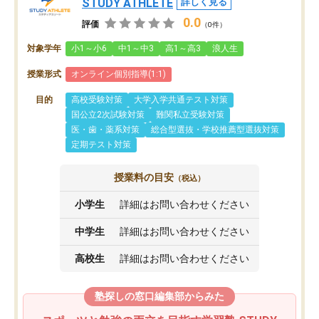
STUDY ATHLETE
詳しく見る
0.0
評価
（0件）
対象学年
小1～小6
中1～中3
高1～高3
浪人生
授業形式
オンライン個別指導(1:1)
目的
高校受験対策
大学入学共通テスト対策
国公立2次試験対策
難関私立受験対策
医・歯・薬系対策
総合型選抜・学校推薦型選抜対策
定期テスト対策
授業料の目安
（税込）
小学生
詳細はお問い合わせください
中学生
詳細はお問い合わせください
高校生
詳細はお問い合わせください
塾探しの窓口編集部からみた