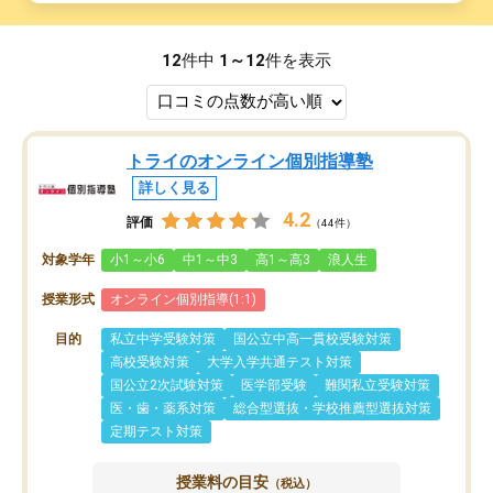
12
件中
1～12
件を表示
トライのオンライン個別指導塾
詳しく見る
4.2
評価
（44件）
対象学年
小1～小6
中1～中3
高1～高3
浪人生
授業形式
オンライン個別指導(1:1)
目的
私立中学受験対策
国公立中高一貫校受験対策
高校受験対策
大学入学共通テスト対策
国公立2次試験対策
医学部受験
難関私立受験対策
医・歯・薬系対策
総合型選抜・学校推薦型選抜対策
定期テスト対策
授業料の目安
（税込）