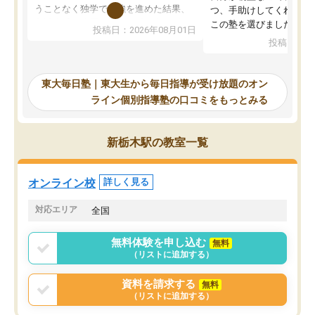
うことなく独学で勉強を進めた結果、
つ、手助けしてくれる設
入試本番に地歴の学習が間に合わず不
この塾を選びました。
投稿日：2026年08月01日
合格となってしまいました。その経験
投稿日：20
を踏まえ、浪人が決まった際に勉強計
画を考えてもらえる塾を探した結果、
東大毎日塾にたどり着きました。学習
東大毎日塾｜東大生から毎日指導が受け放題のオン
の長期計画や日々の勉強のやり方につ
ライン個別指導塾の口コミをもっとみる
いて客観的なアドバイスをいただけた
ので、自信をもって受験勉強を進める
ことができました。自分のように勉強
新栃木駅の教室一覧
のやり方や進捗管理で苦労している方
には特におすすめしたい塾です。
オンライン校
詳しく見る
対応エリア
全国
無料体験を申し込む
無料
（リストに追加する）
資料を請求する
無料
（リストに追加する）