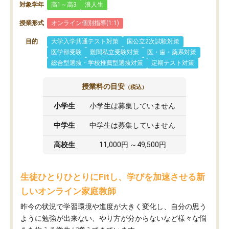
対象学年
高1～高3
浪人生
授業形式
オンライン個別指導(1:1)
目的
大学入学共通テスト対策
国公立2次試験対策
医学部受験
難関私立受験対策
医・歯・薬系対策
総合型選抜・学校推薦型選抜対策
定期テスト対策
授業料の目安
（税込）
小学生
小学生は募集していません
中学生
中学生は募集していません
高校生
11,000円 ～49,500円
生徒ひとりひとりにFitし、学びを加速させる新
しいオンライン家庭教師
昨今の状況で学習環境や進度が大きく変化し、自分の思う
ように勉強が出来ない、やり方が分からないなど様々な悩