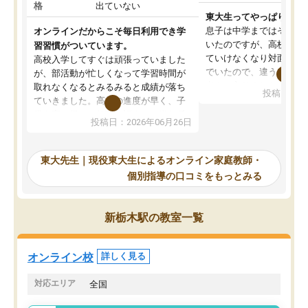
格
出ていない
東大生ってやっぱりすご
息子は中学まではそこそ
オンラインだからこそ毎日利用でき学
いたのですが、高校に入
習習慣がついています。
ていけなくなり対面の塾
高校入学してすぐは頑張っていました
でいたので、違うアプロ
が、部活動が忙しくなって学習時間が
考えて入りました。地元
取れなくなるとみるみると成績が落ち
投稿日：20
で、当初は模試でD判定
ていきました。高校の進度が早く、子
していたのですが、やは
供も家に帰って勉強の話すると嫌な反
投稿日：2026年06月26日
験勉強に詳しく、先生か
応を示します。東大先生にお願いして
受け合格できました。ま
からは効率的な計画を先生が立ててく
自習室が毎日使えていつ
れるので、親としても安心です。毎日
東大先生｜現役東大生によるオンライン家庭教師・
るのが心強かったようで
使える自習室とかもあり、わからない
個別指導の口コミをもっとみる
謝です。
ところがあれば先生が回答してくれる
のも重宝しています。
新栃木駅の教室一覧
オンライン校
詳しく見る
対応エリア
全国