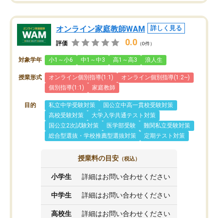
オンライン家庭教師WAM
詳しく見る
0.0
評価
（0件）
対象学年
小1～小6
中1～中3
高1～高3
浪人生
授業形式
オンライン個別指導(1:1)
オンライン個別指導(1:2~)
個別指導(1:1)
家庭教師
目的
私立中学受験対策
国公立中高一貫校受験対策
高校受験対策
大学入学共通テスト対策
国公立2次試験対策
医学部受験
難関私立受験対策
総合型選抜・学校推薦型選抜対策
定期テスト対策
授業料の目安
（税込）
小学生
詳細はお問い合わせください
中学生
詳細はお問い合わせください
高校生
詳細はお問い合わせください