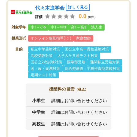
代々木進学会
詳しく見る
0.0
評価
（0件）
対象学年
小1～小6
中1～中3
高1～高3
浪人生
授業形式
オンライン個別指導(1:1)
家庭教師
目的
私立中学受験対策
国公立中高一貫校受験対策
高校受験対策
大学入学共通テスト対策
国公立2次試験対策
医学部受験
難関私立受験対策
医・歯・薬系対策
総合型選抜・学校推薦型選抜対策
定期テスト対策
授業料の目安
（税込）
小学生
詳細はお問い合わせください
中学生
詳細はお問い合わせください
高校生
詳細はお問い合わせください