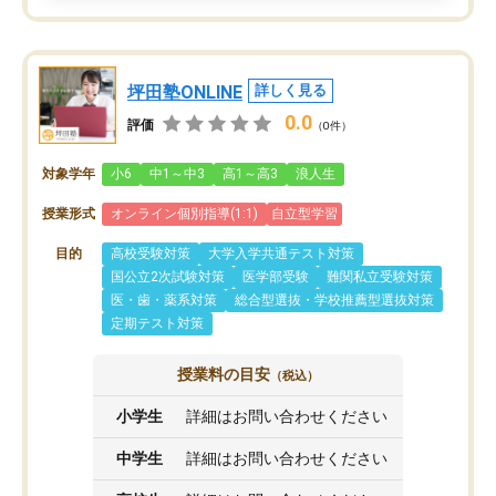
坪田塾ONLINE
詳しく見る
0.0
評価
（0件）
対象学年
小6
中1～中3
高1～高3
浪人生
授業形式
オンライン個別指導(1:1)
自立型学習
目的
高校受験対策
大学入学共通テスト対策
国公立2次試験対策
医学部受験
難関私立受験対策
医・歯・薬系対策
総合型選抜・学校推薦型選抜対策
定期テスト対策
授業料の目安
（税込）
小学生
詳細はお問い合わせください
中学生
詳細はお問い合わせください