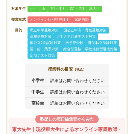
対象学年
小4～小6
中1～中3
高1～高3
浪人生
授業形式
オンライン個別指導(1:1)
家庭教師
目的
私立中学受験対策
国公立中高一貫校受験対策
高校受験対策
大学入学共通テスト対策
国公立2次試験対策
医学部受験
難関私立受験対策
医・歯・薬系対策
総合型選抜・学校推薦型選抜対策
定期テスト対策
授業料の目安
（税込）
小学生
詳細はお問い合わせください
中学生
詳細はお問い合わせください
高校生
詳細はお問い合わせください
塾探しの窓口編集部からみた
東大先生｜現役東大生によるオンライン家庭教師・