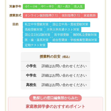
対象学年
小1～小6
中1～中3
高1～高3
浪人生
授業形式
オンライン個別指導(1:1)
個別指導(1:1)
家庭教師
目的
私立中学受験対策
国公立中高一貫校受験対策
高校受験対策
大学入学共通テスト対策
国公立2次試験対策
医学部受験
難関私立受験対策
医・歯・薬系対策
総合型選抜・学校推薦型選抜対策
定期テスト対策
授業料の目安
（税込）
小学生
詳細はお問い合わせください
中学生
詳細はお問い合わせください
高校生
詳細はお問い合わせください
塾探しの窓口編集部からみた
家庭教師学参のおすすめポイント