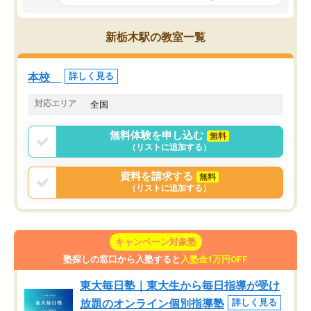
とっては難しい部分もあるのではない
しながら意欲的に取り組
かと思った。
常に効果を実感している
になった現在も大学受験
新栃木駅の教室一覧
して利用しており、自信
すめできる塾です。
本校
詳しく見る
対応エリア
全国
無料体験を申し込む
無料
（リストに追加する）
資料を請求する
無料
（リストに追加する）
キャンペーン対象塾
塾探しの窓口から入塾すると
入塾金1万円OFF
東大毎日塾｜東大生から毎日指導が受け
放題のオンライン個別指導塾
詳しく見る