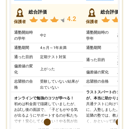
総合評価
総合評価
4.2
保護者
保護者
通塾開始時
通塾開始時の
中2
高3
の学年
学年
通塾期間
4ヵ月～1年未満
通塾期間
1～3
通った目的
定期テスト対策
大学入
通った目的
対策
偏差値の変
上がった
化
偏差値の変化
上がっ
志望校の合
受験していない/結果が
志望校の合格
合格し
格
出ていない
ラストスパートの１か月
オンラインで勉強のコツが学べる！
が、本当に助かりました
初めは料金面で躊躇していましたが、
共通テストに向けての追
お試し後の面談で、「子どもがやる気
に、入塾しました。田舎
が出るようにサポートするのが私たち
近隣の塾では、教えても
です！安心してください！やる気が出
く、かといって通うには
ないのは私たち講師の責任です」と言
が、トライならオンライ