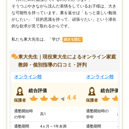
そうつぶやきながら沈んだ表情をしているお子様は、大き
な可能性を持っています。裏を返せば「もっと楽しい勉強
がしたい」「目的意識を持って、頑張りたい」という潜在
的な欲求が見て取れるからです。
私たち東大先生は、「学び...
続きを読む
東大先生｜現役東大生によるオンライン家庭
教師・個別指導の口コミ・評判
オンライン校
オンライン校
総合評価
総合評価
4.4
保護者
保護者
通塾開始時
通塾開始時の
高1
高3
の学年
学年
通塾期間
4ヵ月～1年未満
通塾期間
4ヵ月