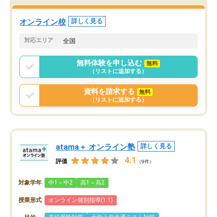
オンライン校
詳しく見る
対応エリア
全国
無料体験を申し込む
無料
（リストに追加する）
資料を請求する
無料
（リストに追加する）
atama＋ オンライン塾
詳しく見る
4.1
評価
（9件）
対象学年
中1～中2
高1～高2
授業形式
オンライン個別指導(1:1)