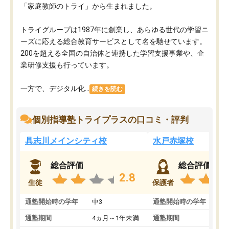
「家庭教師のトライ」から生まれました。
トライグループは1987年に創業し、あらゆる世代の学習ニ
ーズに応える総合教育サービスとして名を馳せています。
200を超える全国の自治体と連携した学習支援事業や、企
業研修支援も行っています。
一方で、デジタル化...
続きを読む
個別指導塾トライプラスの口コミ・評判
具志川メインシティ校
水戸赤塚校
総合評価
総合評価
2.8
生徒
保護者
通塾開始時の学年
中3
通塾開始時の学年
中
通塾期間
4ヵ月～1年未満
通塾期間
4