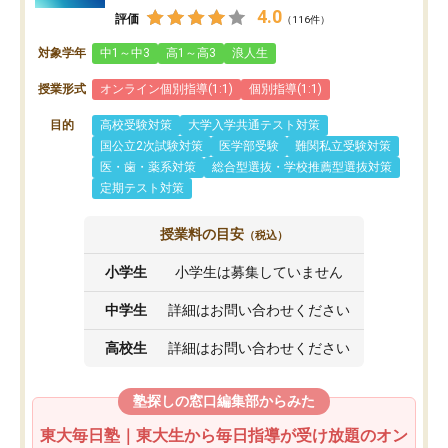
4.0
評価
（116件）
対象学年
中1～中3
高1～高3
浪人生
授業形式
オンライン個別指導(1:1)
個別指導(1:1)
目的
高校受験対策
大学入学共通テスト対策
国公立2次試験対策
医学部受験
難関私立受験対策
医・歯・薬系対策
総合型選抜・学校推薦型選抜対策
定期テスト対策
授業料の目安
（税込）
小学生
小学生は募集していません
中学生
詳細はお問い合わせください
高校生
詳細はお問い合わせください
塾探しの窓口編集部からみた
東大毎日塾｜東大生から毎日指導が受け放題のオン