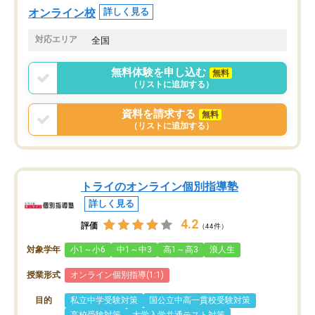
オンラインツールを使用した単語帳の
お願いして良かったと思
オンライン校
詳しく見る
共有があり宿題もそちらで出される形
も合わなければチェンジ
でした。
娘は3科目ともずっと同
対応エリア
全国
2ヶ月で担当講師の方がお辞めになると
言う事で講師変更の申し出があり、あ
無料体験を申し込む
無料
まりに短期での変更だった為、塾に通
（リストに追加する）
う事にして退会しました。遅れも取り
戻せ、授業内容や講師の方は良かった
資料を請求する
無料
と思います。
（リストに追加する）
トライのオンライン個別指導塾
詳しく見る
4.2
評価
（44件）
対象学年
小1～小6
中1～中3
高1～高3
浪人生
授業形式
オンライン個別指導(1:1)
目的
私立中学受験対策
国公立中高一貫校受験対策