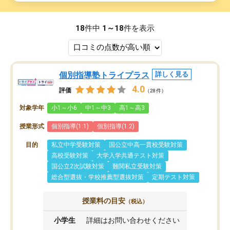
18
件中
1～18
件を表示
個別指導塾トライプラス
詳しく見る
4.0
評価
（28件）
対象学年
小1～小6
中1～中3
高1～高3
授業形式
個別指導(1:1)
個別指導(1:2)
目的
私立中学受験対策
国公立中高一貫校受験対策
高校受験対策
大学入学共通テスト対策
国公立2次試験対策
難関私立受験対策
総合型選抜・学校推薦型選抜対策
定期テスト対策
授業料の目安
（税込）
小学生
詳細はお問い合わせください