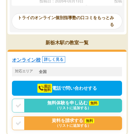
投稿日：2026年03月13日
投稿日：20
ってくださり、確かに！と考えて、思
可能なので本当に助かり
い切って入塾しました。英語が苦手だ
テストの内容重視でした
ったんですが、学生の先生から学ぶこ
らないところをピンポイ
トライのオンライン個別指導塾の口コミをもっとみ
とで、勉強のコツみたいなものをつか
頂いて、とてもわかりや
る
み、徐々に成績が上がったらいいなと
していました。一生を左
思っていました。何が今足りないのか
スト、多少お金がかかっ
を的確に指導いただき、子どももびっ
思い切って入塾してよか
新栃木駅の教室一覧
くりするほど楽しんでやる気を持って
塾を受けています。狙い通り、少しず
つ成績も上がり、苦手意識も無くなっ
オンライン校
詳しく見る
てきたので、さらに苦手な数学も追加
でお願いしました。来年の高校受験に
対応エリア
全国
向けて頑張っています。
通話
電話で問い合わせする
無料
無料体験を申し込む
無料
（リストに追加する）
資料を請求する
無料
（リストに追加する）