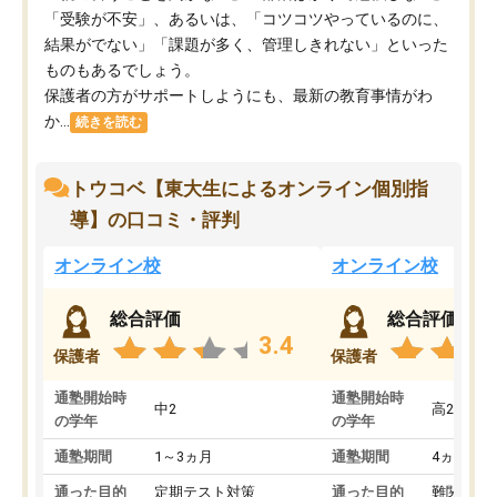
「受験が不安」、あるいは、「コツコツやっているのに、
結果がでない」「課題が多く、管理しきれない」といった
ものもあるでしょう。
保護者の方がサポートしようにも、最新の教育事情がわ
か...
続きを読む
トウコベ【東大生によるオンライン個別指
導】の口コミ・評判
オンライン校
オンライン校
総合評価
総合評価
3.4
保護者
保護者
通塾開始時
通塾開始時
中2
高2
の学年
の学年
通塾期間
1～3ヵ月
通塾期間
4ヵ月～1
通った目的
定期テスト対策
通った目的
難関私立