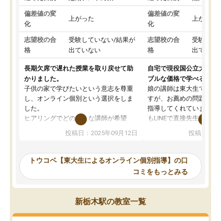
偏差値の変
偏差値の変
上がった
上がった
化
化
志望校の合
受験していない/結果が
志望校の合
受験して
格
出ていない
格
出ていな
長期欠席で遅れた授業を取り戻せて助
自宅で現役国公立大学生
かりました。
ブルな価格で学べる
子供の家で学びたいという意志を尊重
娘の講師は東大生では無
し、オンライン個別という選択をしま
すが、お薦めの問題集や
した。
指導してくれています。2
ヒアリングでどのような講師が希望
もLINEで直接先生に質問
か、オプションは付帯するかなど選ぶ
教科でも)。受講科目や
投稿日：2025年09月12日
投稿日：20
事が出来ました。
めれるので、個人に合っ
講師とのマッチング後講師との初回ミ
ると思います。カリキュ
ーティングを行い、その講師で良いか
いなのがあり(有料)、受
トウコベ【東大生によるオンライン個別指導】の口
他の講師を希望するか子供との相性も
ことをどんなスケジュー
コミをもっとみる
見てから講師を決定する事ができま
くか相談したのですが、
す。
ち期待したものではなく
うちの子は、初回面談の講師の方で決
内容でした。それでも明
新栃木駅の教室一覧
定しました。
やる気も出ましたし、苦
くなってきたようなので