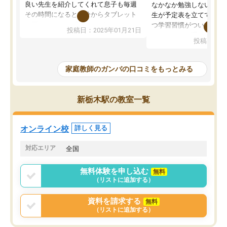
良い先生を紹介してくれて息子も毎週
なかなか勉強しない息子
その時間になると自分からタブレット
生が予定表を立ててくれ
を開いてzoomを繋げるようになりまし
つ学習習慣がついてきま
投稿日：2025年01月21日
た！5科目なんでもOKなのもとても気
オンラインで週に一度の
投稿日：20
に入っています
指導が無い日も予定表に
成績もだいぶ下の方でしたが、通い始
したり、LINEでわから
めて1年ほどだった今では平均点以上の
問できるのでとても助か
家庭教師のガンバの口コミをもっとみる
科目が増えてきました！あと1年受験ま
であるので無料の週末教室を使用しな
がら頑張って欲しいと思います！
新栃木駅の教室一覧
オンライン校
詳しく見る
対応エリア
全国
無料体験を申し込む
無料
（リストに追加する）
資料を請求する
無料
（リストに追加する）