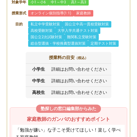
対象学年
小1～小6
中1～中3
高1～高3
授業形式
オンライン個別指導(1:1)
家庭教師
目的
私立中学受験対策
国公立中高一貫校受験対策
高校受験対策
大学入学共通テスト対策
国公立2次試験対策
難関私立受験対策
総合型選抜・学校推薦型選抜対策
定期テスト対策
授業料の目安
（税込）
小学生
詳細はお問い合わせください
中学生
詳細はお問い合わせください
高校生
詳細はお問い合わせください
塾探しの窓口編集部からみた
家庭教師のガンバのおすすめポイント
「勉強が嫌い」な子こそ受けてほしい！楽しく学べ