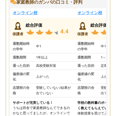
家庭教師のガンバの口コミ・評判
オンライン校
オンライン校
総合評価
総合評価
4.4
保護者
保護者
通塾開始時
通塾開始時
中1
中1
の学年
の学年
通塾期間
1年以上
通塾期間
1～3ヵ月
通った目的
高校受験対策
通った目的
定期テス
偏差値の変
偏差値の変
上がった
上がった
化
化
志望校の合
受験していない/結果が
志望校の合
受験して
格
出ていない
格
出ていな
サポートが充実している！
学校の教科書のポイント
うちは田舎で家庭教師なんてできるの
く教えてもらえている
かなと思ってましたが、オンラインで
体験授業を受けて入塾し