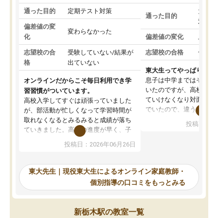
通った目的
定期テスト対策
大学入
通った目的
対策
偏差値の変
変わらなかった
化
偏差値の変化
上がっ
志望校の合
受験していない/結果が
志望校の合格
合格し
格
出ていない
東大生ってやっぱりすご
息子は中学まではそこそ
オンラインだからこそ毎日利用でき学
いたのですが、高校に入
習習慣がついています。
ていけなくなり対面の塾
高校入学してすぐは頑張っていました
でいたので、違うアプロ
が、部活動が忙しくなって学習時間が
考えて入りました。地元
取れなくなるとみるみると成績が落ち
投稿日：20
で、当初は模試でD判定
ていきました。高校の進度が早く、子
していたのですが、やは
供も家に帰って勉強の話すると嫌な反
投稿日：2026年06月26日
験勉強に詳しく、先生か
応を示します。東大先生にお願いして
受け合格できました。ま
からは効率的な計画を先生が立ててく
自習室が毎日使えていつ
れるので、親としても安心です。毎日
東大先生｜現役東大生によるオンライン家庭教師・
るのが心強かったようで
使える自習室とかもあり、わからない
個別指導の口コミをもっとみる
謝です。
ところがあれば先生が回答してくれる
のも重宝しています。
新栃木駅の教室一覧