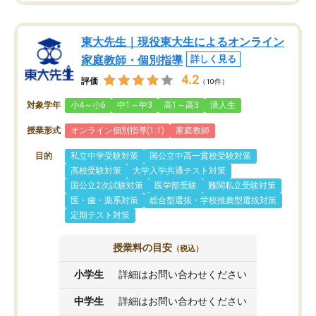
東大先生｜現役東大生によるオンライン
家庭教師・個別指導
詳しく見る
4.2
評価
（10件）
対象学年
小4～小6
中1～中3
高1～高3
浪人生
授業形式
オンライン個別指導(1:1)
家庭教師
目的
私立中学受験対策
国公立中高一貫校受験対策
高校受験対策
大学入学共通テスト対策
国公立2次試験対策
医学部受験
難関私立受験対策
医・歯・薬系対策
総合型選抜・学校推薦型選抜対策
定期テスト対策
授業料の目安
（税込）
小学生
詳細はお問い合わせください
中学生
詳細はお問い合わせください