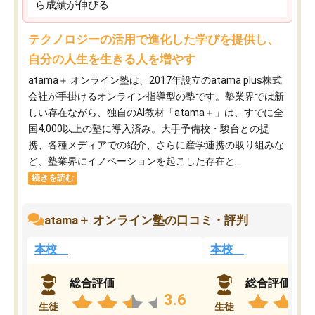
ら成績が伸びる
テクノロジーの活用で進化した学びを提供し、
自分の人生を生きる人を増やす
atama＋ オンライン塾は、2017年設立のatama plus株式
会社が手掛けるオンライン指導型の塾です。塾業界では新
しい存在ながら、独自のAI教材「atama＋」は、すでに全
国4,000以上の塾に導入済み。大手予備校・駿台との提
携、各種メディアでの紹介、さらに産学連携の取り組みな
ど、塾業界にイノベーションを起こした存在と...
続きを読む
atama＋ オンライン塾の口コミ・評判
本校
本校
総合評価
総合評価
3.6
生徒
生徒