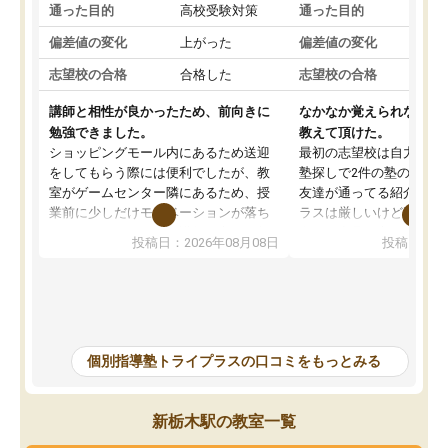
通った目的
高校受験対策
通った目的
高
偏差値の変化
上がった
偏差値の変化
変
志望校の合格
合格した
志望校の合格
合
講師と相性が良かったため、前向きに
なかなか覚えられなかっ
勉強できました。
教えて頂けた。
ショッピングモール内にあるため送迎
最初の志望校は自力では
をしてもらう際には便利でしたが、教
塾探しで2件の塾の説明
室がゲームセンター隣にあるため、授
友達が通ってる紹介で行
業前に少しだけモチベーションが落ち
ラスは厳しいけど頑張れ
ることもありました。講師の方とは相
向きな意見を言ってくれ
投稿日：2026年08月08日
投稿日：20
性が良かったため、とても話しやすく
希望のある方に決めまし
勉強にもかなり前向きに取り組めたと
塾行ってるからと自宅で
思います。私自身人見知りな性格です
そかになって成績が落ち
が、個別指導ということもあり、質問
げることになってしまっ
もしやすく授業形式が合っていまし
ナスな事は言わず励まし
た。難しい問題では解説をより細かく
を教えて頂き出来ないこ
個別指導塾トライプラスの口コミをもっとみる
書いてくれたりと、生徒一人一人に合
うになった、覚えられた
った授業を考えてくれます。
ころ見て、見捨てず教え
当に感謝しかないです。
新栃木駅の教室一覧
ってしまったけどとても