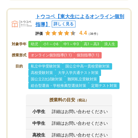
トウコベ【東大生によるオンライン個別
指導】
詳しく見る
4.4
評価
（38件）
対象学年
幼児
小1～小6
中1～中3
高1～高3
浪人生
授業形式
オンライン個別指導(1:1)
個別指導(1:1)
目的
私立中学受験対策
国公立中高一貫校受験対策
高校受験対策
大学入学共通テスト対策
国公立2次試験対策
難関私立受験対策
総合型選抜・学校推薦型選抜対策
定期テスト対策
授業料の目安
（税込）
小学生
詳細はお問い合わせください
中学生
詳細はお問い合わせください
高校生
詳細はお問い合わせください