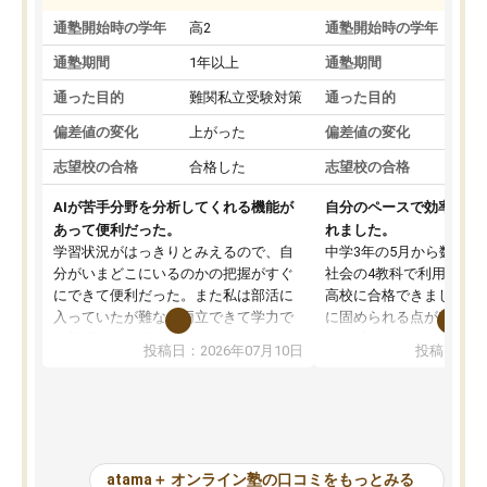
通塾開始時の学年
高2
通塾開始時の学年
中
通塾期間
1年以上
通塾期間
通った目的
難関私立受験対策
通った目的
偏差値の変化
上がった
偏差値の変化
志望校の合格
合格した
志望校の合格
AIが苦手分野を分析してくれる機能が
自分のペースで効率よく
あって便利だった。
れました。
学習状況がはっきりとみえるので、自
中学3年の5月から数学・
分がいまどこにいるのかの把握がすぐ
社会の4教科で利用し、偏
にできて便利だった。また私は部活に
高校に合格できました。
入っていたが難なく両立できて学力で
に固められる点が魅力で
も部活でも結果を残すことができてよ
れる「ウォームアップ」
投稿日：2026年07月10日
投稿日：20
かった。また問題演習の際に、自分が
項目のおかげで、手軽に
一度間違えた問題を繰り返し学習でき
せられます。何度も間違
たので苦手だった英語の克服につなが
「特訓」項目で徹底的に
った点もよかった。ただAIをアピール
め、苦手克服に非常に役
して活用するのは良かった点もあった
また、その日の勉強時間
が、自分で自分の管理ができない人に
元数が可視化されるので
atama＋ オンライン塾の口コミをもっとみる