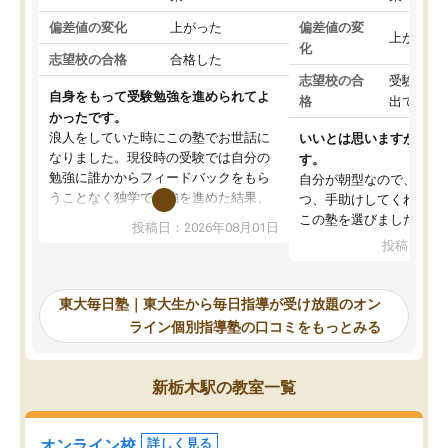
偏差値の変化
上がった
偏差値の変
上がった
化
志望校の合格
合格した
志望校の合
受験して
自身をもって受験勉強を進められてよ
格
出ていな
かったです。
浪人をしていた時にこの塾でお世話に
いいとは思いますが、料
なりました。現役時の受験では自分の
す。
勉強に誰かからフィードバックをもら
自分が朝型なので、自習
うことなく独学で勉強を進めた結果、
つ、手助けしてくれる設
入試本番に地歴の学習が間に合わず不
この塾を選びました。
投稿日：2026年08月01日
合格となってしまいました。その経験
投稿日：20
を踏まえ、浪人が決まった際に勉強計
画を考えてもらえる塾を探した結果、
東大毎日塾にたどり着きました。学習
東大毎日塾｜東大生から毎日指導が受け放題のオン
の長期計画や日々の勉強のやり方につ
ライン個別指導塾の口コミをもっとみる
いて客観的なアドバイスをいただけた
ので、自信をもって受験勉強を進める
ことができました。自分のように勉強
新栃木駅の教室一覧
のやり方や進捗管理で苦労している方
には特におすすめしたい塾です。
オンライン校
詳しく見る