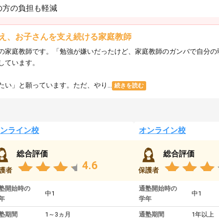
の方の負担も軽減
え、お子さんを支え続ける家庭教師
の家庭教師です。「勉強が嫌いだったけど、家庭教師のガンバで自分の
しています。
い」と願っています。ただ、やり...
続きを読む
ンライン校
オンライン校
総合評価
総合評価
4.6
護者
保護者
塾開始時の
通塾開始時の
中1
中1
年
学年
塾期間
1～3ヵ月
通塾期間
1年以上