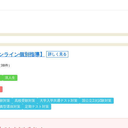
ンライン個別指導】
詳しく見る
（38件）
3
浪人生
)
験対策
高校受験対策
大学入学共通テスト対策
国公立2次試験対策
薦型選抜対策
定期テスト対策