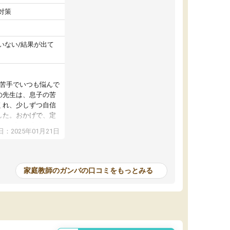
対策
いない/結果が出て
が苦手でいつも悩んで
の先生は、息子の苦
くれ、少しずつ自信
した。おかげで、定
アップし、本人もと
：2025年01月21日
家庭教師のガンバの口コミをもっとみる