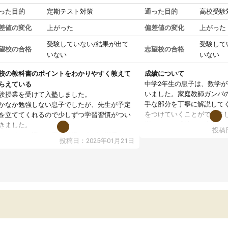
った目的
定期テスト対策
通った目的
高校受験
差値の変化
上がった
偏差値の変化
上がった
受験していない/結果が出て
受験して
望校の合格
志望校の合格
いない
いない
校の教科書のポイントをわかりやすく教えて
成績について
中学2年生の息子は、数学
らえている
いました。家庭教師ガンバ
験授業を受けて入塾しました。
手な部分を丁寧に解説して
かなか勉強しない息子でしたが、先生が予定
をつけていくことができま
を立ててくれるので少しずつ学習習慣がつい
期テストの成績が10点以上
きました。
投稿日
ても喜んでいます。
ンラインで週に一度の受講ですが、指導が無
投稿日：2025年01月21日
日も予定表に基づいて勉強したり、LINEでわ
らないところを質問できるのでとても助かっ
います。