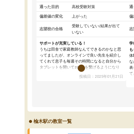
通った目的
高校受験対策
通
偏差値の変化
上がった
偏
受験していない/結果が出て
志望校の合格
志
いない
サポートが充実している！
学
うちは田舎で家庭教師なんてできるのかなと思
も
ってましたが、オンラインで良い先生を紹介し
体
てくれて息子も毎週その時間になると自分から
な
タブレットを開いてzoomを繋げるようになり
表
ました！5科目なんでもOKなのもとても気に入
て
投稿日：2025年01月21日
っています
オ
成績もだいぶ下の方でしたが、通い始めて1年ほ
い
どだった今では平均点以上の科目が増えてきま
か
した！あと1年受験まであるので無料の週末教室
て
を使用しながら頑張って欲しいと思います！
楡木駅の教室一覧