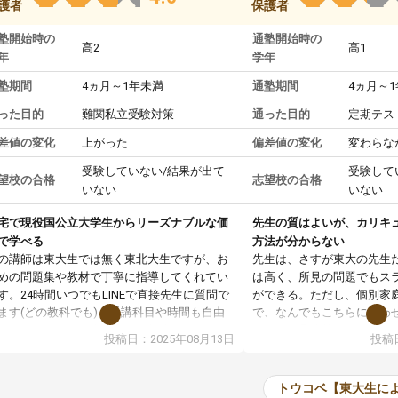
護者
保護者
塾開始時の
通塾開始時の
高2
高1
年
学年
塾期間
4ヵ月～1年未満
通塾期間
4ヵ月～
った目的
難関私立受験対策
通った目的
定期テス
差値の変化
上がった
偏差値の変化
変わらな
受験していない/結果が出て
受験して
望校の合格
志望校の合格
いない
いない
宅で現役国公立大学生からリーズナブルな価
先生の質はよいが、カリキ
で学べる
方法が分からない
の講師は東大生では無く東北大生ですが、お
先生は、さすが東大の先生
めの問題集や教材で丁寧に指導してくれてい
は高く、所見の問題でもス
す。24時間いつでもLINEで直接先生に質問で
ができる。ただし、個別家
ます(どの教科でも)。受講科目や時間も自由
で、なんでもこちらに合わ
決めれるので、個人に合った勉強ができると
のだが、具体的なカリキュ
投稿日：2025年08月13日
投稿日
います。カリキュラム相談みたいなのがあり
は、授業の先取り学習をす
有料)、受験までにどんなことをどんなスケジ
書を一緒に進めていくよう
ールでやっていくか相談したのですが、それ
いただいたが、1時間の時
トウコベ【東大生に