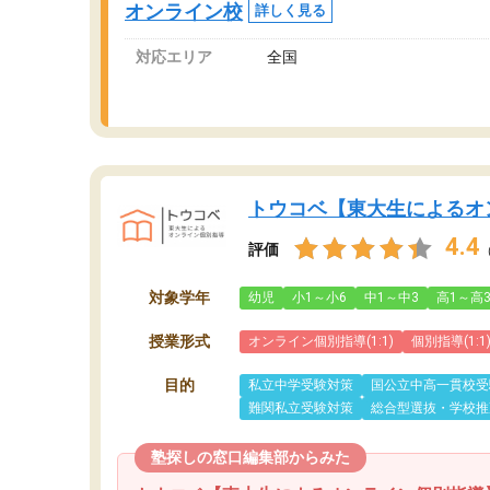
オンライン校
詳しく見る
対応エリア
全国
トウコベ【東大生によるオ
4.4
評価
対象学年
幼児
小1～小6
中1～中3
高1～高
授業形式
オンライン個別指導(1:1)
個別指導(1:1
目的
私立中学受験対策
国公立中高一貫校受
難関私立受験対策
総合型選抜・学校推
塾探しの窓口編集部からみた