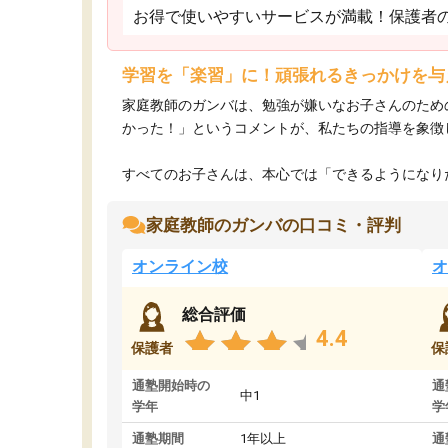
お得で使いやすいサービスが満載！保護者
学習を「楽習」に！頑張れるきっかけを与
家庭教師のガンバは、勉強が嫌いなお子さんのため
かった！」というコメントが、私たちの指導を象徴
すべてのお子さんは、本心では「できるようになりた
家庭教師のガンバの口コミ・評判
オンライン校
オ
総合評価
4.4
保護者
保
通塾開始時の
通
中1
学年
学
通塾期間
1年以上
通