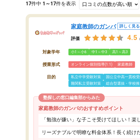
17
件中
1～17
件を表示
家庭教師のガンバ
詳しく見る
4.5
評価
対象学年
小1～小6
中1～中3
高1～高3
授業形式
オンライン個別指導(1:1)
家庭教師
目的
私立中学受験対策
国公立中高一貫校受
難関私立受験対策
総合型選抜・学校推
塾探しの窓口編集部からみた
家庭教師のガンバのおすすめポイント
「勉強が嫌い」な子こそ受けてほしい！楽
リーズナブルで明瞭な料金体系！長く続け