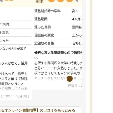
生徒
通塾開始時の学年
高3
通塾期間
4ヵ月～1年未満
1年未満
通った目的
難関私立受験対策
ト対策
偏差値の変化
上がった
かった
志望校の合格
合格した
いない/結果が出て
優秀な東大生講師陣なので信頼性や安心感が高
い
志望する難関私立大学に特化した準備をしたい
ュラムがなく、活用
と思い、ここに入塾しました。集団指導の予備
校ではどうしても自分の弱点や、志望校対策に
だけあって、指導力
マッチングしていないカリキュラムに不安を感
ラスラと解けて解説
じたからです。
庭教師ということ
投稿日：2024年02月19日
また受験のノウハウを蓄積している優秀な東大
せて指導してくれる
生講師陣をそろえていることや、完全オンライ
ラムがない。当方
：2025年08月08日
ン制というのも、ここを選んだ重要なポイント
るため、学校の教科
です。実際に入塾してみると、きめ細かいマン
な形で活用をさせて
ツーマン指導によって、自分の志望校にふさわ
間を使って進められる
よるオンライン個別指導】の口コミをもっとみる