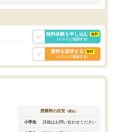
しいオリジナルのカリキュラムを提案してくれ
であれば自学自習で
ました。
1時間の代金がそれな
また24時間いつでもLINEで講師に相談できるの
用の仕方をしたかっ
で、深夜に家で勉強していて疑問や不安が生じ
これといった提案も
ても、直ぐに解消できたのは、大きなメリット
分からず辞めること
と感じました。
ていけない子にはい
無料体験を申し込む
無料
（リストに追加する）
資料を請求する
無料
（リストに追加する）
授業料の目安
（税込）
小学生
詳細はお問い合わせください