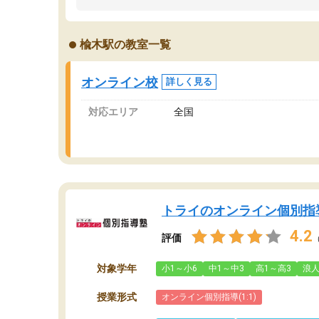
うちの子は、初回面談の講師の方で決定しまし
は
た。
内
出
楡木駅の教室一覧
オンラインツールを使用した単語帳の共有があ
な
り宿題もそちらで出される形でした。
ま
2ヶ月で担当講師の方がお辞めになると言う事で
が
オンライン校
詳しく見る
講師変更の申し出があり、あまりに短期での変
更だった為、塾に通う事にして退会しました。
対応エリア
全国
遅れも取り戻せ、授業内容や講師の方は良かっ
たと思います。
トライのオンライン個別指
4.2
評価
対象学年
小1～小6
中1～中3
高1～高3
浪
授業形式
オンライン個別指導(1:1)