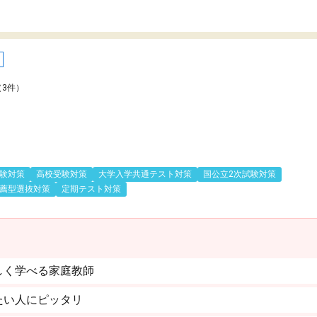
（3件）
験対策
高校受験対策
大学入学共通テスト対策
国公立2次試験対策
薦型選抜対策
定期テスト対策
しく学べる家庭教師
たい人にピッタリ