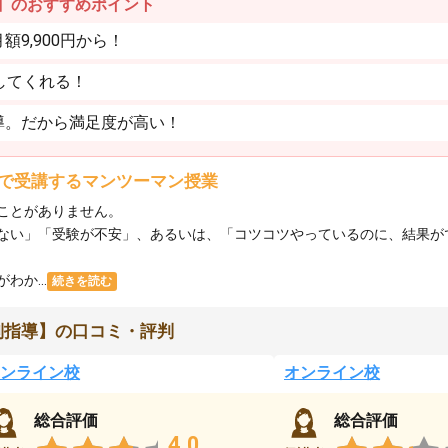
】のおすすめポイント
9,900円から！
してくれる！
導。だから満足度が高い！
で受講するマンツーマン授業
ことがありません。
ない」「受験が不安」、あるいは、「コツコツやっているのに、結果が
か...
続きを読む
別指導】の口コミ・評判
ンライン校
オンライン校
総合評価
総合評価
4.0