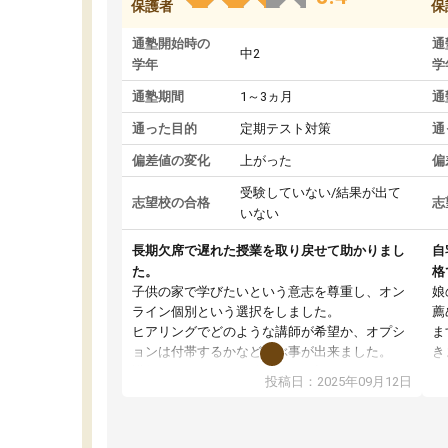
保護者
保
通塾開始時の
通
中2
学年
学
通塾期間
1～3ヵ月
通
通った目的
定期テスト対策
通
偏差値の変化
上がった
偏
受験していない/結果が出て
志望校の合格
志
いない
長期欠席で遅れた授業を取り戻せて助かりまし
自
た。
格
子供の家で学びたいという意志を尊重し、オン
娘
ライン個別という選択をしました。
薦
ヒアリングでどのような講師が希望か、オプシ
ま
ョンは付帯するかなど選ぶ事が出来ました。
き
講師とのマッチング後講師との初回ミーティン
に
投稿日：2025年09月12日
グを行い、その講師で良いか他の講師を希望す
思
るか子供との相性も見てから講師を決定する事
(
ができます。
ュ