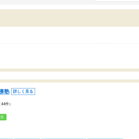
いまいち期待したものではなくふわっとした
範囲は限られており、それ
容でした。それでも明らかに本人のやる気も
進めて良いように思った。
ましたし、苦手科目が楽しくなってきたよう
りに高いため、有意義な利
ので、トウコベにお願いして良かったと思い
たが、大学生の先生からは
す。講師も合わなければチェンジできます
なく、上手い活用の仕方が
、娘は3科目ともずっと同じ先生です。
とした。学校の授業につい
いのかも。
導塾
詳しく見る
（44件）
人生