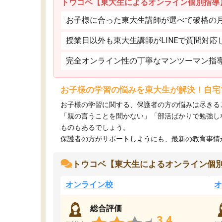
トウコベ【東大生によるオンライン個別指導
お子様に合った東大生講師が選べて破格の月額
授業日以外も東大生講師がLINEで質問対応
完全オンライン性の丁寧なマンツーマン指
お子様の学習の悩みを東大生が解決！自宅
お子様の学習に関する、保護者の方の悩みは尽きる
「親の言うことを聞かない」「部活ばかりで勉強し
ものもあるでしょう。
保護者の方がサポートしようにも、最新の教育事情がわ
トウコベ【東大生によるオンライン個
オンライン校
オ
総合評価
3.4