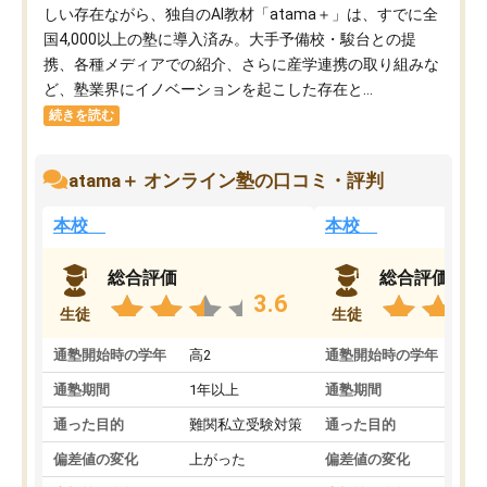
しい存在ながら、独自のAI教材「atama＋」は、すでに全
国4,000以上の塾に導入済み。大手予備校・駿台との提
携、各種メディアでの紹介、さらに産学連携の取り組みな
ど、塾業界にイノベーションを起こした存在と...
続きを読む
atama＋ オンライン塾の口コミ・評判
本校
本校
総合評価
総合評価
3.6
生徒
生徒
通塾開始時の学年
高2
通塾開始時の学年
中
通塾期間
1年以上
通塾期間
通った目的
難関私立受験対策
通った目的
偏差値の変化
上がった
偏差値の変化