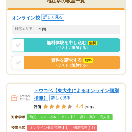
樅山駅の教室一覧
オンライン校
詳しく見る
対応エリア
全国
無料体験を申し込む
無料
（リストに追加する）
資料を請求する
無料
（リストに追加する）
トウコベ【東大生によるオンライン個別
指導】
詳しく見る
4.4
評価
（38件）
対象学年
幼児
小1～小6
中1～中3
高1～高3
浪人生
授業形式
オンライン個別指導(1:1)
個別指導(1:1)