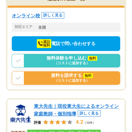
くりするほど楽しんでやる気を持って
塾を受けています。狙い通り、少しず
つ成績も上がり、苦手意識も無くなっ
オンライン校
詳しく見る
てきたので、さらに苦手な数学も追加
でお願いしました。来年の高校受験に
対応エリア
全国
向けて頑張っています。
通話
電話で問い合わせする
無料
無料体験を申し込む
無料
（リストに追加する）
資料を請求する
無料
（リストに追加する）
東大先生｜現役東大生によるオンライン
家庭教師・個別指導
詳しく見る
4.2
評価
（10件）