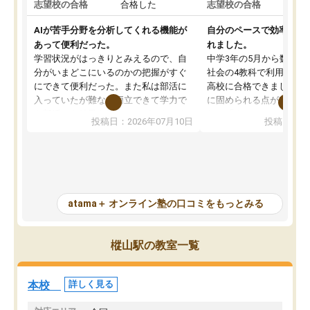
志望校の合格
合格した
志望校の合格
AIが苦手分野を分析してくれる機能が
自分のペースで効率よく
あって便利だった。
れました。
学習状況がはっきりとみえるので、自
中学3年の5月から数学・
分がいまどこにいるのかの把握がすぐ
社会の4教科で利用し、偏
にできて便利だった。また私は部活に
高校に合格できました。
入っていたが難なく両立できて学力で
に固められる点が魅力で
も部活でも結果を残すことができてよ
れる「ウォームアップ」
投稿日：2026年07月10日
投稿日：20
かった。また問題演習の際に、自分が
項目のおかげで、手軽に
一度間違えた問題を繰り返し学習でき
せられます。何度も間違
たので苦手だった英語の克服につなが
「特訓」項目で徹底的に
った点もよかった。ただAIをアピール
め、苦手克服に非常に役
して活用するのは良かった点もあった
また、その日の勉強時間
が、自分で自分の管理ができない人に
元数が可視化されるので
atama＋ オンライン塾の口コミをもっとみる
とっては難しい部分もあるのではない
しながら意欲的に取り組
かと思った。
常に効果を実感している
になった現在も大学受験
樅山駅の教室一覧
して利用しており、自信
すめできる塾です。
本校
詳しく見る