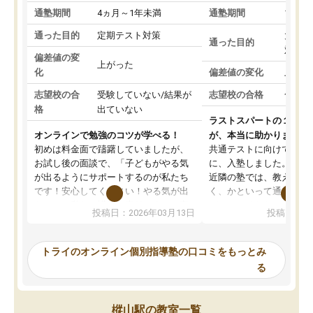
通塾期間
4ヵ月～1年未満
通塾期間
1～3
通った目的
定期テスト対策
大学入
通った目的
対策
偏差値の変
上がった
化
偏差値の変化
上がっ
志望校の合
受験していない/結果が
志望校の合格
合格し
格
出ていない
ラストスパートの１か月
オンラインで勉強のコツが学べる！
が、本当に助かりました
初めは料金面で躊躇していましたが、
共通テストに向けての追
お試し後の面談で、「子どもがやる気
に、入塾しました。田舎
が出るようにサポートするのが私たち
近隣の塾では、教えても
です！安心してください！やる気が出
く、かといって通うには
ないのは私たち講師の責任です」と言
が、トライならオンライ
投稿日：2026年03月13日
投稿日：20
ってくださり、確かに！と考えて、思
可能なので本当に助かり
い切って入塾しました。英語が苦手だ
テストの内容重視でした
ったんですが、学生の先生から学ぶこ
らないところをピンポイ
トライのオンライン個別指導塾の口コミをもっとみ
とで、勉強のコツみたいなものをつか
頂いて、とてもわかりや
る
み、徐々に成績が上がったらいいなと
していました。一生を左
思っていました。何が今足りないのか
スト、多少お金がかかっ
を的確に指導いただき、子どももびっ
思い切って入塾してよか
樅山駅の教室一覧