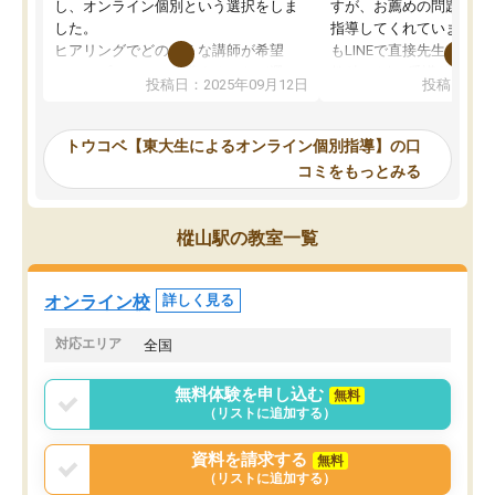
し、オンライン個別という選択をしま
すが、お薦めの問題集や
した。
指導してくれています。2
ヒアリングでどのような講師が希望
もLINEで直接先生に質問
か、オプションは付帯するかなど選ぶ
教科でも)。受講科目や
投稿日：2025年09月12日
投稿日：20
事が出来ました。
めれるので、個人に合っ
講師とのマッチング後講師との初回ミ
ると思います。カリキュ
ーティングを行い、その講師で良いか
いなのがあり(有料)、受
トウコベ【東大生によるオンライン個別指導】の口
他の講師を希望するか子供との相性も
ことをどんなスケジュー
コミをもっとみる
見てから講師を決定する事ができま
くか相談したのですが、
す。
ち期待したものではなく
うちの子は、初回面談の講師の方で決
内容でした。それでも明
樅山駅の教室一覧
定しました。
やる気も出ましたし、苦
くなってきたようなので
オンラインツールを使用した単語帳の
お願いして良かったと思
オンライン校
詳しく見る
共有があり宿題もそちらで出される形
も合わなければチェンジ
でした。
娘は3科目ともずっと同
対応エリア
全国
2ヶ月で担当講師の方がお辞めになると
言う事で講師変更の申し出があり、あ
無料体験を申し込む
無料
まりに短期での変更だった為、塾に通
（リストに追加する）
う事にして退会しました。遅れも取り
戻せ、授業内容や講師の方は良かった
資料を請求する
無料
と思います。
（リストに追加する）