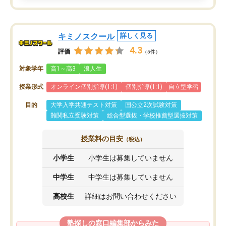
キミノスクール
詳しく見る
4.3
評価
（5件）
対象学年
高1～高3
浪人生
授業形式
オンライン個別指導(1:1)
個別指導(1:1)
自立型学習
目的
大学入学共通テスト対策
国公立2次試験対策
難関私立受験対策
総合型選抜・学校推薦型選抜対策
授業料の目安
（税込）
小学生
小学生は募集していません
中学生
中学生は募集していません
高校生
詳細はお問い合わせください
塾探しの窓口編集部からみた