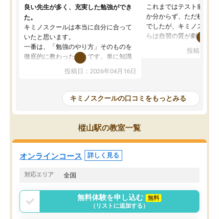
これまではテスト前に何
良い先生が多く、充実した勉強ができ
か分からず、ただ机に座
た。
でしたが、キミノスクー
キミノスクールは本当に自分に合って
らは自習の質が劇的に変
いたと思います。
先生が毎日何をすべきか
一番は、「勉強のやり方」そのものを
投稿日：20
を明確にしてくれるので
徹底的に教わったことです。単に知識
ずに学習に取り組めるよ
を詰め込むのではなく、自学自習の習
投稿日：2026年04月16日
が一番の収穫です。
慣が身につくよう並走してくれるの
授業で教えてもらうとい
で、通塾日以外も机に向かうのが苦で
の仕方をコーチングして
はなくなりました。
キミノスクールの口コミをもっとみる
ルなので、家での学習習
身につきました。結果と
講師の方との距離も近く、親身なコー
た英語の偏差値が10以上
チングのおかげで、停滞期もモチベー
樅山駅の教室一覧
していた公立高校に無事
ションを維持できました。「やらされ
た。自分から学ぶ姿勢を
る勉強」から「目標のための勉強」へ
たい家庭には本当におす
意識が変わったことが、目標校への合
オンラインコース
詳しく見る
思います。
格に繋がったと思います。
対応エリア
全国
無料体験を申し込む
無料
（リストに追加する）