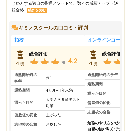
じめとする独自の指導メソッドで、数々の成績アップ・逆
転合格...
続きを読む
キミノスクールの口コミ・評判
柏校
オンラインコース
総合評価
総合評価
4.2
生徒
生徒
通塾開始時の
通塾開始時の学年
中
高1
学年
通塾期間
通塾期間
4ヵ月～1年未満
通った目的
大学入学共通テスト
通った目的
偏差値の変化
対策
志望校の合格
偏差値の変化
上がった
勉強のやり方を1から教
志望校の合格
合格した
自習の強い味方です。