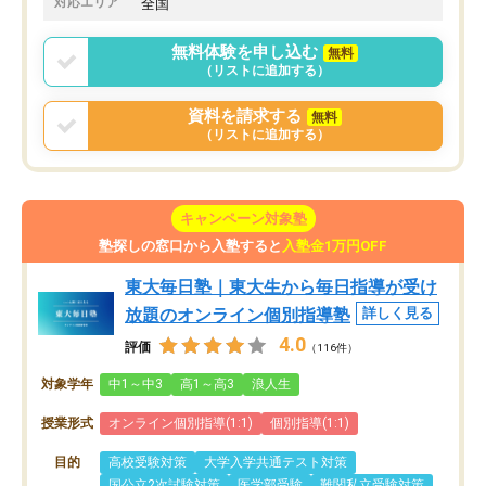
対応エリア
全国
無料体験を申し込む
無料
（リストに追加する）
資料を請求する
無料
（リストに追加する）
キャンペーン対象塾
塾探しの窓口から入塾すると
入塾金1万円OFF
東大毎日塾｜東大生から毎日指導が受け
放題のオンライン個別指導塾
詳しく見る
4.0
評価
（116件）
対象学年
中1～中3
高1～高3
浪人生
授業形式
オンライン個別指導(1:1)
個別指導(1:1)
目的
高校受験対策
大学入学共通テスト対策
国公立2次試験対策
医学部受験
難関私立受験対策