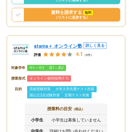
資料を請求する
無料
（リストに追加する）
atama＋ オンライン塾
詳しく見る
4.1
評価
（9件）
対象学年
中1～中2
高1～高2
授業形式
オンライン個別指導(1:1)
目的
高校受験対策
大学入学共通テスト対策
国公立2次試験対策
定期テスト対策
授業料の目安
（税込）
小学生
小学生は募集していません
中学生
詳細はお問い合わせください