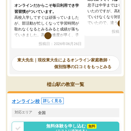
息子は中学まではそこそ
オンラインだからこそ毎日利用でき学
いたのですが、高校に入
習習慣がついています。
ていけなくなり対面の塾
高校入学してすぐは頑張っていました
でいたので、違うアプロ
が、部活動が忙しくなって学習時間が
考えて入りました。地元
取れなくなるとみるみると成績が落ち
投稿日：20
で、当初は模試でD判定
ていきました。高校の進度が早く、子
していたのですが、やは
供も家に帰って勉強の話すると嫌な反
投稿日：2026年06月26日
験勉強に詳しく、先生か
応を示します。東大先生にお願いして
受け合格できました。ま
からは効率的な計画を先生が立ててく
自習室が毎日使えていつ
れるので、親としても安心です。毎日
東大先生｜現役東大生によるオンライン家庭教師・
るのが心強かったようで
使える自習室とかもあり、わからない
個別指導の口コミをもっとみる
謝です。
ところがあれば先生が回答してくれる
のも重宝しています。
樅山駅の教室一覧
オンライン校
詳しく見る
対応エリア
全国
無料体験を申し込む
無料
（リストに追加する）