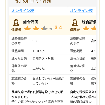
導】の口コミ・評判
オンライン校
オンライン校
総合評価
総合評価
3.4
保護者
保護者
通塾開始時
通塾開始時
中2
高2
の学年
の学年
通塾期間
1～3ヵ月
通塾期間
4ヵ月～1
通った目的
定期テスト対策
通った目的
難関私立
偏差値の変
偏差値の変
上がった
上がった
化
化
志望校の合
受験していない/結果が
志望校の合
受験して
格
出ていない
格
出ていな
長期欠席で遅れた授業を取り戻せて助
自宅で現役国公立大学生
かりました。
ブルな価格で学べる
子供の家で学びたいという意志を尊重
娘の講師は東大生では無