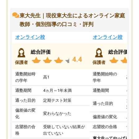
東大先生｜現役東大生によるオンライン家庭
教師・個別指導の口コミ・評判
オンライン校
オンライン校
総合評価
総合評価
4.4
保護者
保護者
通塾開始時
通塾開始時の
高1
高3
の学年
学年
通塾期間
4ヵ月～1年未満
通塾期間
4ヵ月
通った目的
定期テスト対策
大学入
通った目的
対策
偏差値の変
変わらなかった
化
偏差値の変化
上がっ
志望校の合
受験していない/結果が
志望校の合格
合格し
格
出ていない
東大生ってやっぱりすご