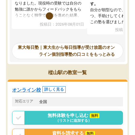
なりました。現役時の受験では自分の
す。
勉強に誰かからフィードバックをもら
自分が朝型なので、自習
うことなく独学で勉強を進めた結果、
つ、手助けしてくれる設
入試本番に地歴の学習が間に合わず不
この塾を選びました。
投稿日：2026年08月01日
合格となってしまいました。その経験
投稿日：20
を踏まえ、浪人が決まった際に勉強計
画を考えてもらえる塾を探した結果、
東大毎日塾にたどり着きました。学習
東大毎日塾｜東大生から毎日指導が受け放題のオン
の長期計画や日々の勉強のやり方につ
ライン個別指導塾の口コミをもっとみる
いて客観的なアドバイスをいただけた
ので、自信をもって受験勉強を進める
ことができました。自分のように勉強
樅山駅の教室一覧
のやり方や進捗管理で苦労している方
には特におすすめしたい塾です。
オンライン校
詳しく見る
対応エリア
全国
無料体験を申し込む
無料
（リストに追加する）
資料を請求する
無料