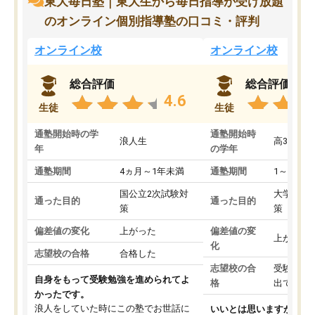
東大毎日塾｜東大生から毎日指導が受け放題
のオンライン個別指導塾の口コミ・評判
オンライン校
オンライン校
総合評価
総合評価
4.6
生徒
生徒
通塾開始時の学
通塾開始時
浪人生
高3
年
の学年
通塾期間
4ヵ月～1年未満
通塾期間
1～3ヵ月
国公立2次試験対
大学入学
通った目的
通った目的
策
策
偏差値の変化
上がった
偏差値の変
上がった
化
志望校の合格
合格した
志望校の合
受験して
自身をもって受験勉強を進められてよ
格
出ていな
かったです。
浪人をしていた時にこの塾でお世話に
いいとは思いますが、料