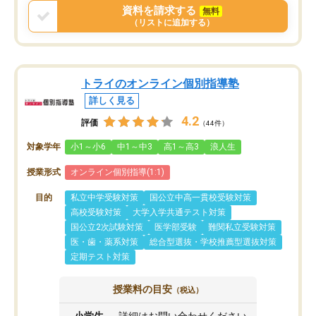
資料を請求する
無料
（リストに追加する）
トライのオンライン個別指導塾
詳しく見る
4.2
評価
（44件）
対象学年
小1～小6
中1～中3
高1～高3
浪人生
授業形式
オンライン個別指導(1:1)
目的
私立中学受験対策
国公立中高一貫校受験対策
高校受験対策
大学入学共通テスト対策
国公立2次試験対策
医学部受験
難関私立受験対策
医・歯・薬系対策
総合型選抜・学校推薦型選抜対策
定期テスト対策
授業料の目安
（税込）