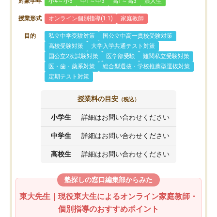
対象学年
小4～小6
中1～中3
高1～高3
浪人生
授業形式
オンライン個別指導(1:1)
家庭教師
目的
私立中学受験対策
国公立中高一貫校受験対策
高校受験対策
大学入学共通テスト対策
国公立2次試験対策
医学部受験
難関私立受験対策
医・歯・薬系対策
総合型選抜・学校推薦型選抜対策
定期テスト対策
授業料の目安
（税込）
小学生
詳細はお問い合わせください
中学生
詳細はお問い合わせください
高校生
詳細はお問い合わせください
塾探しの窓口編集部からみた
東大先生｜現役東大生によるオンライン家庭教師・
個別指導のおすすめポイント