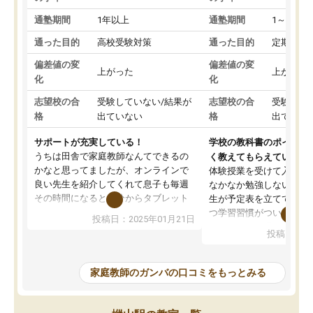
通塾期間
1年以上
通塾期間
1～3ヵ月
通った目的
高校受験対策
通った目的
定期テス
偏差値の変
偏差値の変
上がった
上がった
化
化
志望校の合
受験していない/結果が
志望校の合
受験して
格
出ていない
格
出ていな
サポートが充実している！
学校の教科書のポイント
うちは田舎で家庭教師なんてできるの
く教えてもらえている
かなと思ってましたが、オンラインで
体験授業を受けて入塾し
良い先生を紹介してくれて息子も毎週
なかなか勉強しない息子
その時間になると自分からタブレット
生が予定表を立ててくれ
を開いてzoomを繋げるようになりまし
つ学習習慣がついてきま
投稿日：2025年01月21日
た！5科目なんでもOKなのもとても気
オンラインで週に一度の
投稿日：20
に入っています
指導が無い日も予定表に
成績もだいぶ下の方でしたが、通い始
したり、LINEでわから
めて1年ほどだった今では平均点以上の
問できるのでとても助か
家庭教師のガンバの口コミをもっとみる
科目が増えてきました！あと1年受験ま
であるので無料の週末教室を使用しな
がら頑張って欲しいと思います！