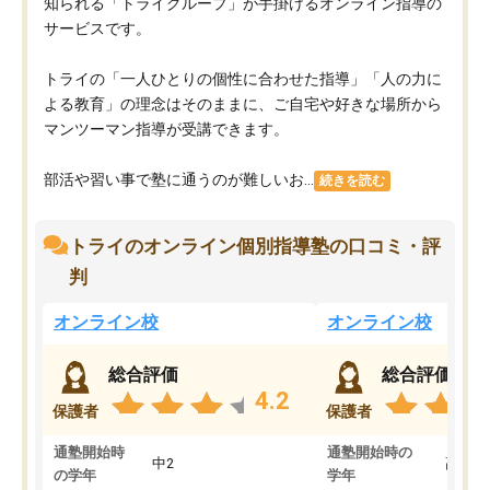
知られる「トライグループ」が手掛けるオンライン指導の
サービスです。
トライの「一人ひとりの個性に合わせた指導」「人の力に
よる教育」の理念はそのままに、ご自宅や好きな場所から
マンツーマン指導が受講できます。
部活や習い事で塾に通うのが難しいお...
続きを読む
トライのオンライン個別指導塾の口コミ・評
判
オンライン校
オンライン校
総合評価
総合評価
4.2
保護者
保護者
通塾開始時
通塾開始時の
中2
高3
の学年
学年