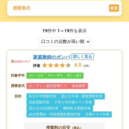
授業形式
変更
19
件中
1～19
件を表示
家庭教師のガンバ
詳しく見る
4.5
評価
（3件）
対象学年
小1～小6
中1～中3
高1～高3
授業形式
オンライン個別指導(1:1)
家庭教師
目的
私立中学受験対策
国公立中高一貫校受験対策
高校受験対策
大学入学共通テスト対策
国公立2次試験対策
難関私立受験対策
総合型選抜・学校推薦型選抜対策
定期テスト対策
授業料の目安
（税込）