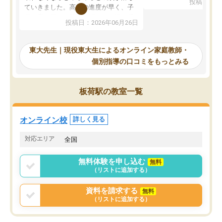
投稿日：20
で、当初は模試でD判定
ていきました。高校の進度が早く、子
していたのですが、やは
供も家に帰って勉強の話すると嫌な反
投稿日：2026年06月26日
験勉強に詳しく、先生か
応を示します。東大先生にお願いして
受け合格できました。ま
からは効率的な計画を先生が立ててく
自習室が毎日使えていつ
れるので、親としても安心です。毎日
東大先生｜現役東大生によるオンライン家庭教師・
るのが心強かったようで
使える自習室とかもあり、わからない
個別指導の口コミをもっとみる
謝です。
ところがあれば先生が回答してくれる
のも重宝しています。
板荷駅の教室一覧
オンライン校
詳しく見る
対応エリア
全国
無料体験を申し込む
無料
（リストに追加する）
資料を請求する
無料
（リストに追加する）