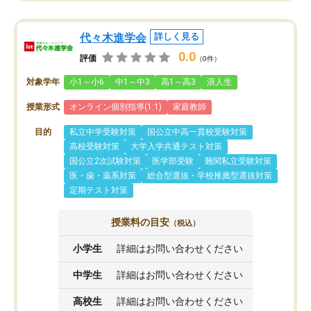
代々木進学会
詳しく見る
0.0
評価
（0件）
対象学年
小1～小6
中1～中3
高1～高3
浪人生
授業形式
オンライン個別指導(1:1)
家庭教師
目的
私立中学受験対策
国公立中高一貫校受験対策
高校受験対策
大学入学共通テスト対策
国公立2次試験対策
医学部受験
難関私立受験対策
医・歯・薬系対策
総合型選抜・学校推薦型選抜対策
定期テスト対策
授業料の目安
（税込）
小学生
詳細はお問い合わせください
中学生
詳細はお問い合わせください
高校生
詳細はお問い合わせください