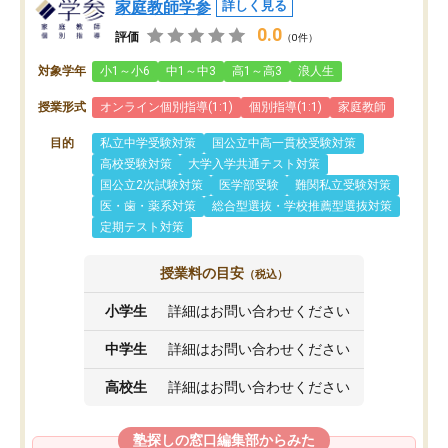
家庭教師学参
詳しく見る
0.0
評価
（0件）
対象学年
小1～小6
中1～中3
高1～高3
浪人生
授業形式
オンライン個別指導(1:1)
個別指導(1:1)
家庭教師
目的
私立中学受験対策
国公立中高一貫校受験対策
高校受験対策
大学入学共通テスト対策
国公立2次試験対策
医学部受験
難関私立受験対策
医・歯・薬系対策
総合型選抜・学校推薦型選抜対策
定期テスト対策
授業料の目安
（税込）
小学生
詳細はお問い合わせください
中学生
詳細はお問い合わせください
高校生
詳細はお問い合わせください
塾探しの窓口編集部からみた