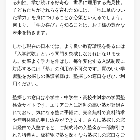
る知性、学び続ける好奇心、世界に通用する先見性。
子どもたちがそれらを育むためには、「地に足のつい
た学力」を身につけることが必須といえるでしょう。
何より、「学ぶ喜び」を知ることは、お子様の豊かな
未来を拓きます。
しかし現在の日本では、より良い教育環境を得るには
「入学試験」という関門を突破しなければなりませ
ん。効率よく学力を伸ばし、毎年変化する入試制度に
対応するには「塾」の利用が不可欠です。質のいい学
習塾をお探しの保護者様は、塾探しの窓口をぜひご利
用ください。
塾探しの窓口は小学生・中学生・高校生対象の学習塾
検索サイトです。エリアごとに評判の高い塾が登録さ
れており、気になる塾に手軽に、完全無料で資料請求
や無料体験の申し込みができます。さらに塾探しの窓
口経由で入塾すると、ご契約時の入塾金が一部割引さ
れる特典も。板荷駅で塾を探すなら塾探しの窓口をご