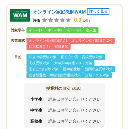
オンライン家庭教師WAM
詳しく見る
0.0
評価
（0件）
対象学年
小1～小6
中1～中3
高1～高3
浪人生
授業形式
オンライン個別指導(1:1)
オンライン個別指導(1:2~)
個別指導(1:1)
家庭教師
目的
私立中学受験対策
国公立中高一貫校受験対策
高校受験対策
大学入学共通テスト対策
国公立2次試験対策
医学部受験
難関私立受験対策
総合型選抜・学校推薦型選抜対策
定期テスト対策
授業料の目安
（税込）
小学生
詳細はお問い合わせください
中学生
詳細はお問い合わせください
高校生
詳細はお問い合わせください