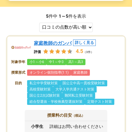
5
件中
1～5
件を表示
家庭教師のガンバ
詳しく見る
4.5
評価
（3件）
対象学年
小1～小6
中1～中3
高1～高3
授業形式
オンライン個別指導(1:1)
家庭教師
目的
私立中学受験対策
国公立中高一貫校受験対策
高校受験対策
大学入学共通テスト対策
国公立2次試験対策
難関私立受験対策
総合型選抜・学校推薦型選抜対策
定期テスト対策
授業料の目安
（税込）
小学生
詳細はお問い合わせください