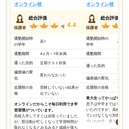
オンライン校
オンライン校
総合評価
総合評価
4.4
保護者
保護者
通塾開始時
通塾開始時の
高1
高3
の学年
学年
通塾期間
4ヵ月～1年未満
通塾期間
4ヵ月
通った目的
定期テスト対策
大学入
通った目的
対策
偏差値の変
変わらなかった
化
偏差値の変化
上がっ
志望校の合
受験していない/結果が
志望校の合格
合格し
格
出ていない
東大生ってやっぱりすご
息子は中学まではそこそ
オンラインだからこそ毎日利用でき学
いたのですが、高校に入
習習慣がついています。
ていけなくなり対面の塾
高校入学してすぐは頑張っていました
でいたので、違うアプロ
が、部活動が忙しくなって学習時間が
考えて入りました。地元
取れなくなるとみるみると成績が落ち