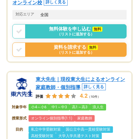
オンライン校
詳しく見る
対応エリア
全国
無料体験を申し込む
無料
（リストに追加する）
資料を請求する
無料
（リストに追加する）
東大先生｜現役東大生によるオンライン
家庭教師・個別指導
詳しく見る
4.2
評価
（10件）
対象学年
小4～小6
中1～中3
高1～高3
浪人生
授業形式
オンライン個別指導(1:1)
家庭教師
目的
私立中学受験対策
国公立中高一貫校受験対策
高校受験対策
大学入学共通テスト対策