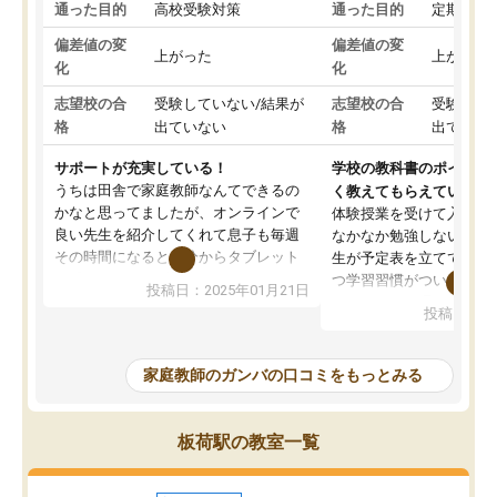
通った目的
高校受験対策
通った目的
定期テス
偏差値の変
偏差値の変
上がった
上がった
化
化
志望校の合
受験していない/結果が
志望校の合
受験して
格
出ていない
格
出ていな
サポートが充実している！
学校の教科書のポイント
うちは田舎で家庭教師なんてできるの
く教えてもらえている
かなと思ってましたが、オンラインで
体験授業を受けて入塾し
良い先生を紹介してくれて息子も毎週
なかなか勉強しない息子
その時間になると自分からタブレット
生が予定表を立ててくれ
を開いてzoomを繋げるようになりまし
つ学習習慣がついてきま
投稿日：2025年01月21日
た！5科目なんでもOKなのもとても気
オンラインで週に一度の
投稿日：20
に入っています
指導が無い日も予定表に
成績もだいぶ下の方でしたが、通い始
したり、LINEでわから
めて1年ほどだった今では平均点以上の
問できるのでとても助か
家庭教師のガンバの口コミをもっとみる
科目が増えてきました！あと1年受験ま
であるので無料の週末教室を使用しな
がら頑張って欲しいと思います！
板荷駅の教室一覧