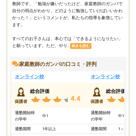
教師です。「勉強が嫌いだったけど、家庭教師のガンバで
自分の弱点がわかり、どのように勉強していけばいいかわ
かった！」というコメントが、私たちの指導を象徴してい
ます。
すべてのお子さんは、本心では「できるようになりたい」
と願っています。ただ、やり...
続きを読む
家庭教師のガンバの口コミ・評判
オンライン校
オンライン校
総合評価
総合評価
4.4
保護者
保護者
通塾開始時
通塾開始時
中1
中1
の学年
の学年
通塾期間
1年以上
通塾期間
1～3ヵ月