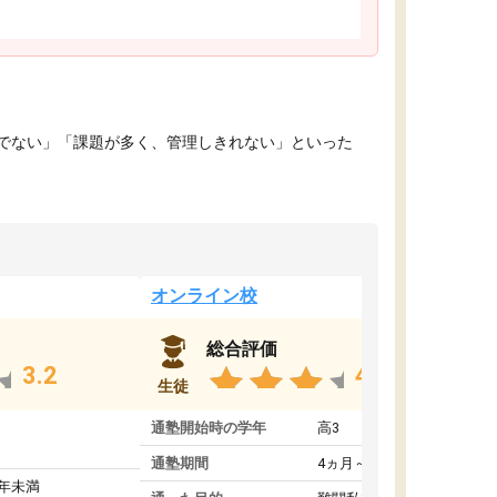
でない」「課題が多く、管理しきれない」といった
オンライン校
総合評価
3.2
4.4
生徒
通塾開始時の学年
高3
通塾期間
4ヵ月～1年未満
1年未満