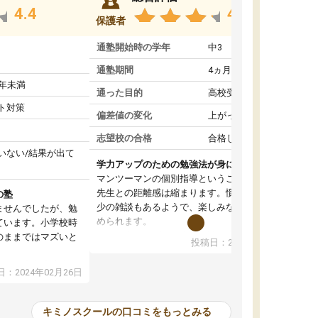
4.4
4.6
保護者
通塾開始時の学年
中3
通塾期間
4ヵ月～1年未満
1年未満
通った目的
高校受験対策
ト対策
偏差値の変化
上がった
志望校の合格
合格した
いない/結果が出て
学力アップのための勉強法が身につく
マンツーマンの個別指導ということもあって、
先生との距離感は縮まります。慣れてくれば多
の塾
少の雑談もあるようで、楽しみながら学習を進
ませんでしたが、勉
められます。
ています。小学校時
単に学力アップを目指した詰め込み授業ではな
のままではマズいと
投稿日：2024年01月08日
く、勉強の進め方もアドバイスしてくれます。
。
自然と勉強の習慣が身について、学力もアップ
ので、小学校時代の
：2024年02月26日
していきました。
たのが大きかったで
オンラインコースだと一人での学習となって、
、すぐに授業につい
初めはモチベーションの維持が難しかったよう
苦手科目の意識もな
キミノスクールの口コミをもっとみる