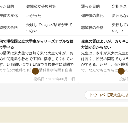
った目的
難関私立受験対策
通った目的
定期テス
差値の変化
上がった
偏差値の変化
変わらな
受験していない/結果が出て
受験して
望校の合格
志望校の合格
いない
いない
宅で現役国公立大学生からリーズナブルな価
先生の質はよいが、カリキ
で学べる
方法が分からない
の講師は東大生では無く東北大生ですが、お
先生は、さすが東大の先生
めの問題集や教材で丁寧に指導してくれてい
は高く、所見の問題でもス
す。24時間いつでもLINEで直接先生に質問で
ができる。ただし、個別家
ます(どの教科でも)。受講科目や時間も自由
で、なんでもこちらに合わ
決めれるので、個人に合った勉強ができると
のだが、具体的なカリキュ
投稿日：2025年08月13日
投稿日
います。カリキュラム相談みたいなのがあり
は、授業の先取り学習をす
有料)、受験までにどんなことをどんなスケジ
書を一緒に進めていくよう
ールでやっていくか相談したのですが、それ
いただいたが、1時間の時
トウコベ【東大生に
いまいち期待したものではなくふわっとした
範囲は限られており、それ
容でした。それでも明らかに本人のやる気も
進めて良いように思った。
ましたし、苦手科目が楽しくなってきたよう
りに高いため、有意義な利
ので、トウコベにお願いして良かったと思い
たが、大学生の先生からは
す。講師も合わなければチェンジできます
なく、上手い活用の仕方が
、娘は3科目ともずっと同じ先生です。
とした。学校の授業につい