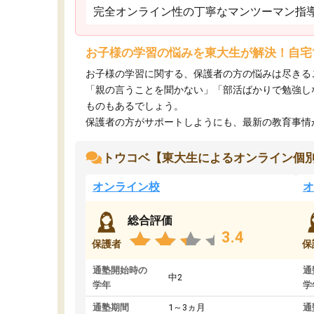
完全オンライン性の丁寧なマンツーマン指
お子様の学習の悩みを東大生が解決！自宅
お子様の学習に関する、保護者の方の悩みは尽きる
「親の言うことを聞かない」「部活ばかりで勉強し
ものもあるでしょう。
保護者の方がサポートしようにも、最新の教育事情がわ
トウコベ【東大生によるオンライン個
オンライン校
オ
総合評価
3.4
保護者
保
通塾開始時の
通
中2
学年
学
通塾期間
1～3ヵ月
通