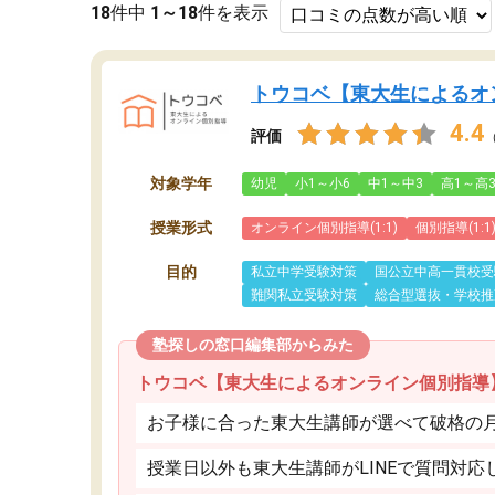
18
件中
1～18
件を表示
トウコベ【東大生によるオ
4.4
評価
対象学年
幼児
小1～小6
中1～中3
高1～高
授業形式
オンライン個別指導(1:1)
個別指導(1:1
目的
私立中学受験対策
国公立中高一貫校受
難関私立受験対策
総合型選抜・学校推
塾探しの窓口編集部からみた
トウコベ【東大生によるオンライン個別指導
お子様に合った東大生講師が選べて破格の月額
授業日以外も東大生講師がLINEで質問対応