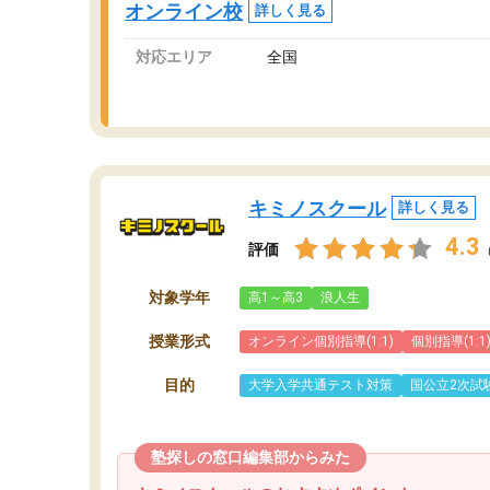
オンライン校
詳しく見る
講師変更の申し出があり、あまりに短期での変
更だった為、塾に通う事にして退会しました。
対応エリア
全国
遅れも取り戻せ、授業内容や講師の方は良かっ
たと思います。
キミノスクール
詳しく見る
4.3
評価
対象学年
高1～高3
浪人生
授業形式
オンライン個別指導(1:1)
個別指導(1:1
目的
大学入学共通テスト対策
国公立2次試
塾探しの窓口編集部からみた