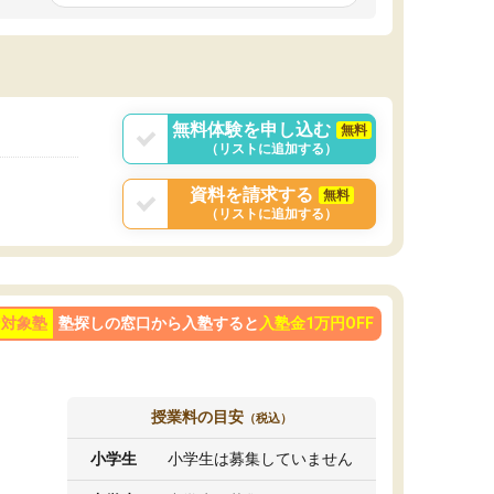
です。ただ、授業内容が楽しかったせいか、自
発的に学習する習慣ができました。
ようになった影響
勢も変わりました。
目を克服することの
学べばできるように
が大きかったです。
無料体験を申し込む
無料
（リストに追加する）
資料を請求する
無料
（リストに追加する）
ン対象塾
塾探しの窓口から入塾すると
入塾金1万円OFF
授業料の目安
（税込）
小学生
小学生は募集していません