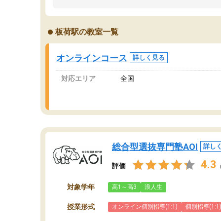
ました。「やらされる勉強」から「目標のため
学
の勉強」へ意識が変わったことが、目標校への
て
合格に繋がったと思います。
望
板荷駅の教室一覧
分
当
オンラインコース
詳しく見る
対応エリア
全国
総合型選抜専門塾AOI
詳し
4.3
評価
対象学年
高1～高3
浪人生
授業形式
オンライン個別指導(1:1)
個別指導(1:1