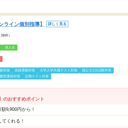
ンライン個別指導】
詳しく見る
（38件）
3
浪人生
)
験対策
高校受験対策
大学入学共通テスト対策
国公立2次試験対策
薦型選抜対策
定期テスト対策
】のおすすめポイント
9,900円から！
してくれる！