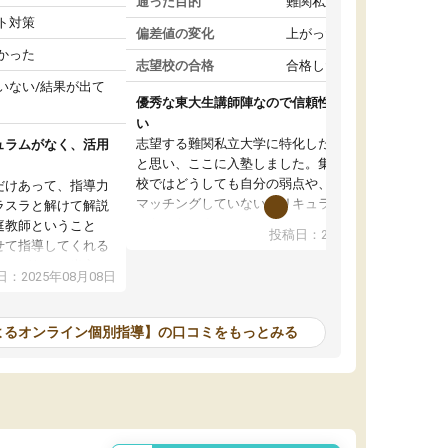
通った目的
難関私立受験対策
ト対策
偏差値の変化
上がった
かった
志望校の合格
合格した
いない/結果が出て
優秀な東大生講師陣なので信頼性や安心感が高
い
志望する難関私立大学に特化した準備をしたい
ュラムがなく、活用
と思い、ここに入塾しました。集団指導の予備
校ではどうしても自分の弱点や、志望校対策に
だけあって、指導力
マッチングしていないカリキュラムに不安を感
ラスラと解けて解説
じたからです。
庭教師ということ
投稿日：2024年02月19日
また受験のノウハウを蓄積している優秀な東大
せて指導してくれる
生講師陣をそろえていることや、完全オンライ
ラムがない。当方
：2025年08月08日
ン制というのも、ここを選んだ重要なポイント
るため、学校の教科
です。実際に入塾してみると、きめ細かいマン
な形で活用をさせて
ツーマン指導によって、自分の志望校にふさわ
間を使って進められる
よるオンライン個別指導】の口コミをもっとみる
しいオリジナルのカリキュラムを提案してくれ
であれば自学自習で
ました。
1時間の代金がそれな
また24時間いつでもLINEで講師に相談できるの
用の仕方をしたかっ
で、深夜に家で勉強していて疑問や不安が生じ
これといった提案も
ても、直ぐに解消できたのは、大きなメリット
分からず辞めること
と感じました。
ていけない子にはい