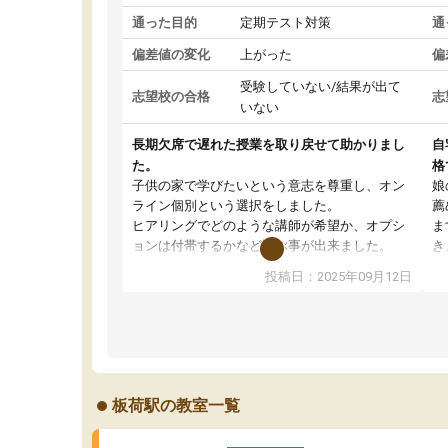
通った目的
定期テスト対策
通
偏差値の変化
上がった
偏
受験していない/結果が出て
志望校の合格
志
いない
長期欠席で遅れた授業を取り戻せて助かりまし
自
た。
格
子供の家で学びたいという意志を尊重し、オン
娘
ライン個別という選択をしました。
薦
ヒアリングでどのような講師が希望か、オプシ
ま
ョンは付帯するかなど選ぶ事が出来ました。
き
講師とのマッチング後講師との初回ミーティン
に
投稿日：2025年09月12日
グを行い、その講師で良いか他の講師を希望す
思
るか子供との相性も見てから講師を決定する事
(
ができます。
ュ
うちの子は、初回面談の講師の方で決定しまし
は
た。
内
出
板荷駅の教室一覧
オンラインツールを使用した単語帳の共有があ
な
り宿題もそちらで出される形でした。
ま
2ヶ月で担当講師の方がお辞めになると言う事で
が