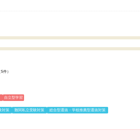
いのかも。
（5件）
)
自立型学習
験対策
難関私立受験対策
総合型選抜・学校推薦型選抜対策