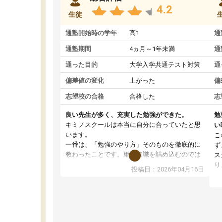
4.2
生徒
通塾開始時の学年
高1
通
通塾期間
4ヵ月～1年未満
通
通った目的
大学入学共通テスト対策
通
偏差値の変化
上がった
偏
志望校の合格
合格した
志
良い先生が多く、充実した勉強ができた。
勉
キミノスクールは本当に自分に合っていたと思
い
います。
こ
一番は、「勉強のやり方」そのものを徹底的に
ず
教わったことです。単に知識を詰め込むのでは
ス
なく、自学自習の習慣が身につくよう並走して
り
投稿日：2026年04月16日
くれるので、通塾日以外も机に向かうのが苦で
ル
はなくなりました。
習
す
講師の方との距離も近く、親身なコーチングの
授
おかげで、停滞期もモチベーションを維持でき
コ