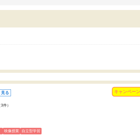
習習慣がしっかり身につきました。結果とし
くなりました。
苦手だった英語の偏差値が10以上上がり、志
また、苦手な科目ができる
していた公立高校に無事合格できました。自
で、得意科目に取り組む姿
から学ぶ姿勢を身につけさせたい家庭には本
受験も大事ですが、苦手科
におすすめの塾だと思います。
重要性を再認識しました。
なる自信を身につけたこと
有り難うございました。
キャンペー
く見る
（3件）
)
映像授業
自立型学習