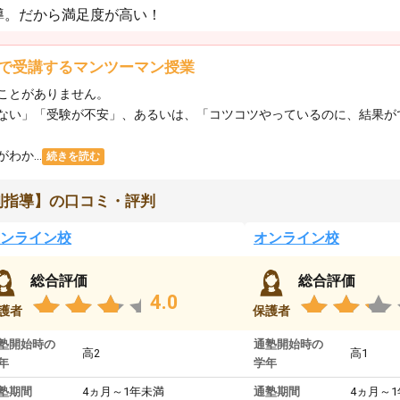
導。だから満足度が高い！
で受講するマンツーマン授業
ことがありません。
ない」「受験が不安」、あるいは、「コツコツやっているのに、結果が
か...
続きを読む
別指導】の口コミ・評判
ンライン校
オンライン校
総合評価
総合評価
4.0
護者
保護者
塾開始時の
通塾開始時の
高2
高1
年
学年
塾期間
4ヵ月～1年未満
通塾期間
4ヵ月～