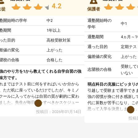
4.2
生徒
保護者
塾開始時の学年
中2
通塾開始時の
中1
学年
塾期間
1年以上
通塾期間
4ヵ月～
った目的
高校受験対策
通った目的
定期テス
差値の変化
上がった
偏差値の変化
上がった
望校の合格
合格した
受験して
志望校の合格
強のやり方を1から教えてくれる自学自習の強
いない
味方です。
れまではテスト前に何をすればいいか分から
弱点科目の克服にピッタリ
、ただ机に座っているだけでしたが、キミノ
引越しで受験まで通学でき
クールに入ってからは自習の質が劇的に変わ
強の習慣が身に付き感謝し
ました。先生が毎日何をすべきかスケジュー
代に算数が苦手になり、こ
を明確にしてくれるので、自分が迷わずに学
思って入学を決意しました
投稿日：2026年01月14日
に取り組めるようになったのが一番の収穫で
まず、マンツーマン指導な
投稿日
。
基礎からスタートして頂い
業で教えてもらうというより、勉強の仕方を
す。基礎を理解してからは
ーチングしてもらうスタイルなので、家での
ていけるようになったし、