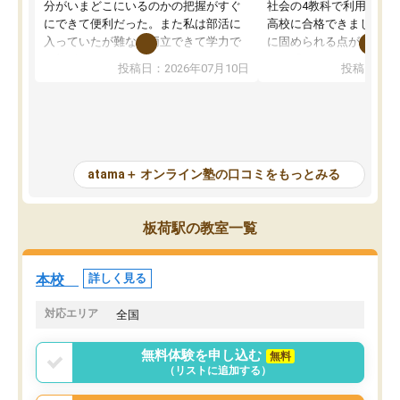
分がいまどこにいるのかの把握がすぐ
社会の4教科で利用し、偏
にできて便利だった。また私は部活に
高校に合格できました。
入っていたが難なく両立できて学力で
に固められる点が魅力で
も部活でも結果を残すことができてよ
れる「ウォームアップ」
投稿日：2026年07月10日
投稿日：20
かった。また問題演習の際に、自分が
項目のおかげで、手軽に
一度間違えた問題を繰り返し学習でき
せられます。何度も間違
たので苦手だった英語の克服につなが
「特訓」項目で徹底的に
った点もよかった。ただAIをアピール
め、苦手克服に非常に役
して活用するのは良かった点もあった
また、その日の勉強時間
が、自分で自分の管理ができない人に
元数が可視化されるので
atama＋ オンライン塾の口コミをもっとみる
とっては難しい部分もあるのではない
しながら意欲的に取り組
かと思った。
常に効果を実感している
になった現在も大学受験
板荷駅の教室一覧
して利用しており、自信
すめできる塾です。
本校
詳しく見る
対応エリア
全国
無料体験を申し込む
無料
（リストに追加する）