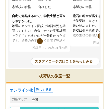
志望校の合格
合格した
志望校の合格
合格
自宅で完結するので、学校生活と両立
流石に料金が高すぎる
大学受験に向けて、高2
しやすかった。
通い始めました。
毎週のオンライン面談で学習状況を確
最初は個別指導でなく、
認してもらい、自分に合った学習計画
成や進捗の管理のみのコ
を立ててもらえたのが一番良かった点
ていましたが、あまり効
です。通塾の必要がなく自宅で完結す
投稿日：20
じ個別指導コースに変更
るため、学校や部活と両立しやすかっ
投稿日：2026年01月24日
講師には早稲田大学生の
たです。コーチが現役大学生で相談し
れましたが、はっきり言
やすく、勉強面だけでなく受験期の不
性が良くなかったです。
安も気軽に話せました。勉強習慣が身
スタディコーチの口コミをもっとみる
モチベーションが上がら
についたと感じています。また、チャ
にやめてしまいました。
ットで質問できるのも便利でした。一
追加で料金を払うことで
人では迷いがちだった受験勉強を、最
板荷駅の教室一覧
方に変更することも可能
後まで続けられたのはこの塾のおかげ
の方の予定が空いていな
だと思います。
そもそも月謝が高い塾な
オンライン校
詳しく見る
人には合わないと思いま
総合してあまりお勧めで
対応エリア
全国
りませんでした。
唯一、塾内の設備だけは