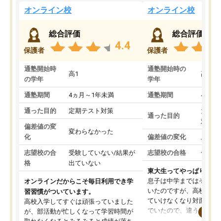
オンライン校
オンライン校
総合評価
総合評価
4.4
保護者
保護者
通塾開始時
通塾開始時の
高1
高3
の学年
学年
通塾期間
4ヵ月～1年未満
通塾期間
4ヵ月
通った目的
定期テスト対策
大学入
通った目的
対策
偏差値の変
変わらなかった
化
偏差値の変化
上がっ
志望校の合
受験していない/結果が
志望校の合格
合格し
格
出ていない
東大生ってやっぱりすご
息子は中学まではそこそ
オンラインだからこそ毎日利用でき学
いたのですが、高校に入
習習慣がついています。
ていけなくなり対面の塾
高校入学してすぐは頑張っていました
でいたので、違うアプロ
が、部活動が忙しくなって学習時間が
考えて入りました。地元