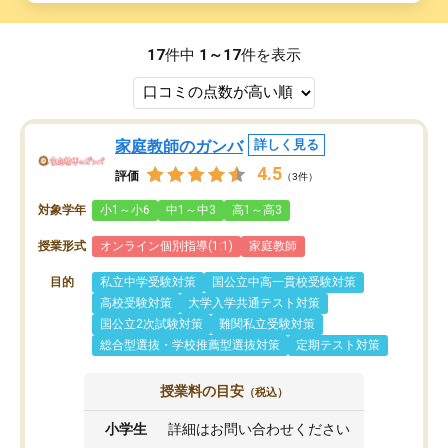
17
件中
1～17
件を表示
家庭教師のガンバ
詳しく見る
4.5
評価
（3件）
対象学年
小1～小6
中1～中3
高1～高3
授業形式
オンライン個別指導(1:1)
家庭教師
目的
私立中学受験対策
国公立中高一貫校受験対策
高校受験対策
大学入学共通テスト対策
国公立2次試験対策
難関私立受験対策
総合型選抜・学校推薦型選抜対策
定期テスト対策
授業料の目安
（税込）
小学生
詳細はお問い合わせください