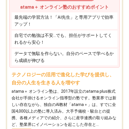
atama＋ オンライン塾のおすすめポイント
最先端の学習方法！「AI先生」と専用アプリで効率
アップ！
自宅での勉強は不安…でも、担任がサポートしてく
れるから安心！
データで無駄を作らない。自分のペースで学べるか
ら成績が伸びる
テクノロジーの活用で進化した学びを提供し、
自分の人生を生きる人を増やす
atama＋ オンライン塾は、2017年設立のatama plus株式
会社が手掛けるオンライン指導型の塾です。塾業界では新
しい存在ながら、独自のAI教材「atama＋」は、すでに全
国4,000以上の塾に導入済み。大手予備校・駿台との提
携、各種メディアでの紹介、さらに産学連携の取り組みな
ど、塾業界にイノベーションを起こした存在と...