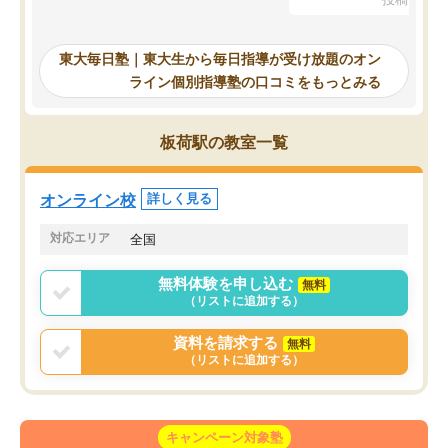
を踏まえ、浪人が決まった際に勉強計
画を考えてもらえる塾を探した結果、
東大毎日塾にたどり着きました。学習
東大毎日塾｜東大生から毎日指導が受け放題のオン
の長期計画や日々の勉強のやり方につ
ライン個別指導塾の口コミをもっとみる
いて客観的なアドバイスをいただけた
ので、自信をもって受験勉強を進める
ことができました。自分のように勉強
板荷駅の教室一覧
のやり方や進捗管理で苦労している方
には特におすすめしたい塾です。
オンライン校
詳しく見る
対応エリア
全国
無料体験を申し込む
無料
（リストに追加する）
資料を請求する
無料
（リストに追加する）
キャンペーン対象塾