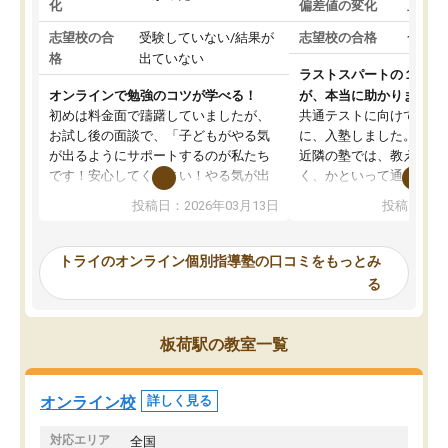
化
偏差値の変化
上がっ
志望校の合
受験していない/結果が
志望校の合格
合格し
格
出ていない
ラストスパートの１か月
オンラインで勉強のコツが学べる！
が、本当に助かりました
初めは料金面で躊躇していましたが、
共通テストに向けての追
お試し後の面談で、「子どもがやる気
に、入塾しました。田舎
が出るようにサポートするのが私たち
近隣の塾では、教えても
です！安心してください！やる気が出
く、かといって通うには
ないのは私たち講師の責任です」と言
が、トライならオンライ
投稿日：2026年03月13日
投稿日：20
ってくださり、確かに！と考えて、思
可能なので本当に助かり
い切って入塾しました。英語が苦手だ
テストの内容重視でした
ったんですが、学生の先生から学ぶこ
らないところをピンポイ
トライのオンライン個別指導塾の口コミをもっとみ
とで、勉強のコツみたいなものをつか
頂いて、とてもわかりや
る
み、徐々に成績が上がったらいいなと
していました。一生を左
思っていました。何が今足りないのか
スト、多少お金がかかっ
を的確に指導いただき、子どももびっ
思い切って入塾してよか
板荷駅の教室一覧
くりするほど楽しんでやる気を持って
塾を受けています。狙い通り、少しず
つ成績も上がり、苦手意識も無くなっ
オンライン校
詳しく見る
てきたので、さらに苦手な数学も追加
でお願いしました。来年の高校受験に
対応エリア
全国