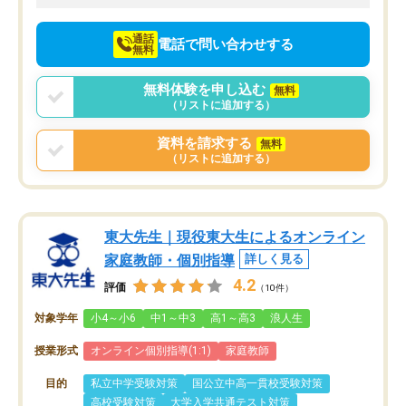
向けて頑張っています。
通話
電話で問い合わせする
無料
無料体験を申し込む
無料
（リストに追加する）
資料を請求する
無料
（リストに追加する）
東大先生｜現役東大生によるオンライン
家庭教師・個別指導
詳しく見る
4.2
評価
（10件）
対象学年
小4～小6
中1～中3
高1～高3
浪人生
授業形式
オンライン個別指導(1:1)
家庭教師
目的
私立中学受験対策
国公立中高一貫校受験対策
高校受験対策
大学入学共通テスト対策