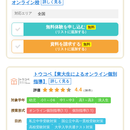
オンライン校
詳しく見る
対応エリア
全国
無料体験を申し込む
無料
（リストに追加する）
資料を請求する
無料
（リストに追加する）
トウコベ【東大生によるオンライン個別
指導】
詳しく見る
4.4
評価
（38件）
対象学年
幼児
小1～小6
中1～中3
高1～高3
浪人生
授業形式
オンライン個別指導(1:1)
個別指導(1:1)
目的
私立中学受験対策
国公立中高一貫校受験対策
高校受験対策
大学入学共通テスト対策