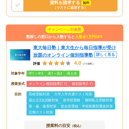
資料を請求する
無料
（リストに追加する）
キャンペーン対象塾
塾探しの窓口から入塾すると
入塾金1万円OFF
東大毎日塾｜東大生から毎日指導が受け
放題のオンライン個別指導塾
詳しく見る
4.0
評価
（116件）
対象学年
中1～中3
高1～高3
浪人生
授業形式
オンライン個別指導(1:1)
個別指導(1:1)
目的
高校受験対策
大学入学共通テスト対策
国公立2次試験対策
医学部受験
難関私立受験対策
医・歯・薬系対策
総合型選抜・学校推薦型選抜対策
定期テスト対策
授業料の目安
（税込）