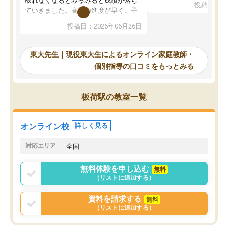
取れなくなるとみるみると成績が落ち
投稿日：20
で、当初は模試でD判定
ていきました。高校の進度が早く、子
していたのですが、やは
供も家に帰って勉強の話すると嫌な反
投稿日：2026年06月26日
験勉強に詳しく、先生か
応を示します。東大先生にお願いして
受け合格できました。ま
からは効率的な計画を先生が立ててく
自習室が毎日使えていつ
れるので、親としても安心です。毎日
東大先生｜現役東大生によるオンライン家庭教師・
るのが心強かったようで
使える自習室とかもあり、わからない
個別指導の口コミをもっとみる
謝です。
ところがあれば先生が回答してくれる
のも重宝しています。
板荷駅の教室一覧
オンライン校
詳しく見る
対応エリア
全国
無料体験を申し込む
無料
（リストに追加する）
資料を請求する
無料
（リストに追加する）