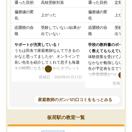
通った目的
高校受験対策
通った目的
定期テス
偏差値の変
偏差値の変
上がった
上がった
化
化
志望校の合
受験していない/結果が
志望校の合
受験して
格
出ていない
格
出ていな
サポートが充実している！
学校の教科書のポイント
うちは田舎で家庭教師なんてできるの
く教えてもらえている
かなと思ってましたが、オンラインで
体験授業を受けて入塾し
良い先生を紹介してくれて息子も毎週
なかなか勉強しない息子
その時間になると自分からタブレット
生が予定表を立ててくれ
を開いてzoomを繋げるようになりまし
つ学習習慣がついてきま
投稿日：2025年01月21日
た！5科目なんでもOKなのもとても気
オンラインで週に一度の
投稿日：20
に入っています
指導が無い日も予定表に
成績もだいぶ下の方でしたが、通い始
したり、LINEでわから
めて1年ほどだった今では平均点以上の
問できるのでとても助か
家庭教師のガンバの口コミをもっとみる
科目が増えてきました！あと1年受験ま
であるので無料の週末教室を使用しな
がら頑張って欲しいと思います！
板荷駅の教室一覧