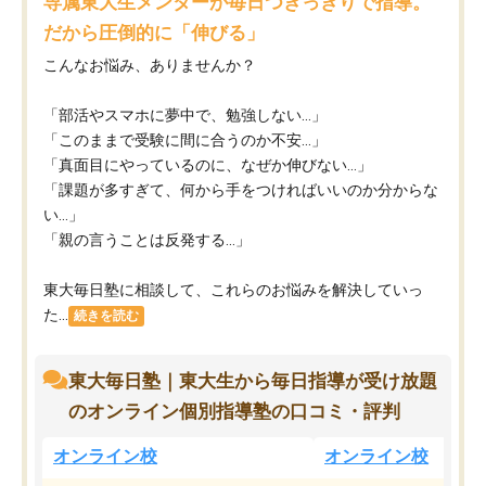
専属東大生メンターが毎日つきっきりで指導。
だから圧倒的に「伸びる」
こんなお悩み、ありませんか？
「部活やスマホに夢中で、勉強しない…」
「このままで受験に間に合うのか不安…」
「真面目にやっているのに、なぜか伸びない…」
「課題が多すぎて、何から手をつければいいのか分からな
い…」
「親の言うことは反発する…」
東大毎日塾に相談して、これらのお悩みを解決していっ
た...
続きを読む
東大毎日塾｜東大生から毎日指導が受け放題
のオンライン個別指導塾の口コミ・評判
オンライン校
オンライン校