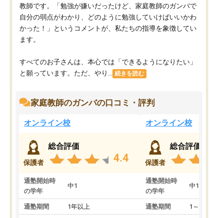
教師です。「勉強が嫌いだったけど、家庭教師のガンバで
自分の弱点がわかり、どのように勉強していけばいいかわ
かった！」というコメントが、私たちの指導を象徴してい
ます。
すべてのお子さんは、本心では「できるようになりたい」
と願っています。ただ、やり...
続きを読む
家庭教師のガンバの口コミ・評判
オンライン校
オンライン校
総合評価
総合評価
4.4
保護者
保護者
通塾開始時
通塾開始時
中1
中1
の学年
の学年
通塾期間
1年以上
通塾期間
1～3ヵ月