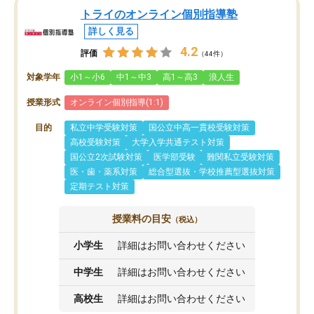
トライのオンライン個別指導塾
詳しく見る
4.2
評価
（44件）
対象学年
小1～小6
中1～中3
高1～高3
浪人生
授業形式
オンライン個別指導(1:1)
目的
私立中学受験対策
国公立中高一貫校受験対策
高校受験対策
大学入学共通テスト対策
国公立2次試験対策
医学部受験
難関私立受験対策
医・歯・薬系対策
総合型選抜・学校推薦型選抜対策
定期テスト対策
授業料の目安
（税込）
小学生
詳細はお問い合わせください
中学生
詳細はお問い合わせください
高校生
詳細はお問い合わせください