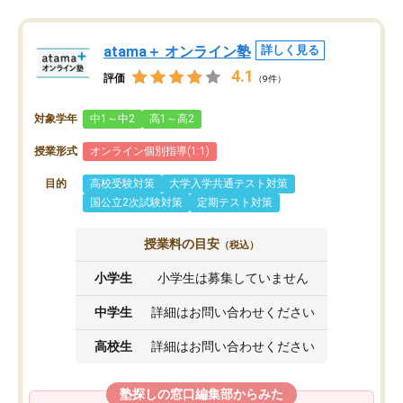
atama＋ オンライン塾
詳しく見る
4.1
評価
（9件）
対象学年
中1～中2
高1～高2
授業形式
オンライン個別指導(1:1)
目的
高校受験対策
大学入学共通テスト対策
国公立2次試験対策
定期テスト対策
授業料の目安
（税込）
小学生
小学生は募集していません
中学生
詳細はお問い合わせください
高校生
詳細はお問い合わせください
塾探しの窓口編集部からみた