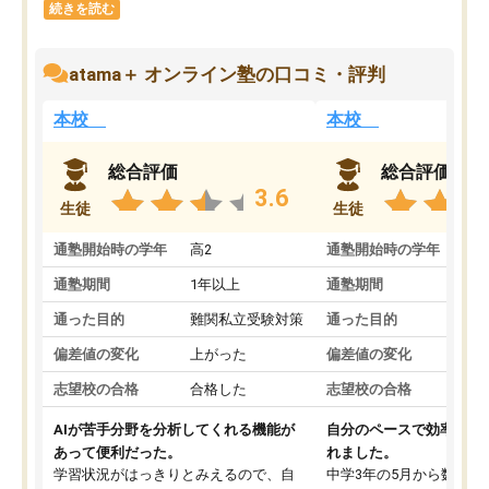
続きを読む
atama＋ オンライン塾の口コミ・評判
本校
本校
総合評価
総合評価
3.6
生徒
生徒
通塾開始時の学年
高2
通塾開始時の学年
中
通塾期間
1年以上
通塾期間
通った目的
難関私立受験対策
通った目的
偏差値の変化
上がった
偏差値の変化
志望校の合格
合格した
志望校の合格
AIが苦手分野を分析してくれる機能が
自分のペースで効率よく
あって便利だった。
れました。
学習状況がはっきりとみえるので、自
中学3年の5月から数学・