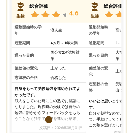
総合評価
総合評価
4.6
生徒
生徒
通塾開始時の学
通塾開始時
浪人生
高3
年
の学年
通塾期間
4ヵ月～1年未満
通塾期間
1～3ヵ月
国公立2次試験対
大学入学
通った目的
通った目的
策
策
偏差値の変化
上がった
偏差値の変
上がった
化
志望校の合格
合格した
志望校の合
受験して
自身をもって受験勉強を進められてよ
格
出ていな
かったです。
浪人をしていた時にこの塾でお世話に
いいとは思いますが、料
なりました。現役時の受験では自分の
す。
勉強に誰かからフィードバックをもら
自分が朝型なので、自習
うことなく独学で勉強を進めた結果、
つ、手助けしてくれる設
入試本番に地歴の学習が間に合わず不
この塾を選びました。
投稿日：2026年08月01日
合格となってしまいました。その経験
投稿日：20