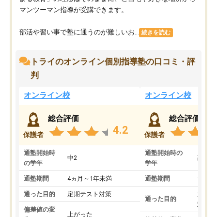
マンツーマン指導が受講できます。
部活や習い事で塾に通うのが難しいお...
続きを読む
トライのオンライン個別指導塾の口コミ・評
判
オンライン校
オンライン校
総合評価
総合評価
4.2
保護者
保護者
通塾開始時
通塾開始時の
中2
高3
の学年
学年
通塾期間
4ヵ月～1年未満
通塾期間
1～3
通った目的
定期テスト対策
大学入
通った目的
対策
偏差値の変
上がった