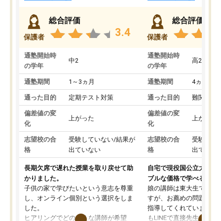
総合評価
総合評価
3.4
保護者
保護者
通塾開始時
通塾開始時
中2
高2
の学年
の学年
通塾期間
1～3ヵ月
通塾期間
4ヵ月～1
通った目的
定期テスト対策
通った目的
難関私立
偏差値の変
偏差値の変
上がった
上がった
化
化
志望校の合
受験していない/結果が
志望校の合
受験して
格
出ていない
格
出ていな
長期欠席で遅れた授業を取り戻せて助
自宅で現役国公立大学生
かりました。
ブルな価格で学べる
子供の家で学びたいという意志を尊重
娘の講師は東大生では無
し、オンライン個別という選択をしま
すが、お薦めの問題集や
した。
指導してくれています。2
ヒアリングでどのような講師が希望
もLINEで直接先生に質問