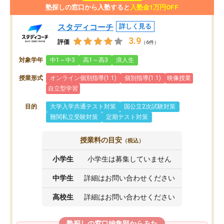
塾探しの窓口から入塾すると
入塾金1万円OFF
スタディコーチ
詳しく見る
3.9
評価
（6件）
対象学年
中1～中3
高1～高3
浪人生
授業形式
オンライン個別指導(1:1)
個別指導(1:1)
映像授業
自立型学習
目的
大学入学共通テスト対策
国公立2次試験対策
難関私立受験対策
定期テスト対策
授業料の目安
（税込）
小学生
小学生は募集していません
中学生
詳細はお問い合わせください
高校生
詳細はお問い合わせください
塾探しの窓口編集部からみた