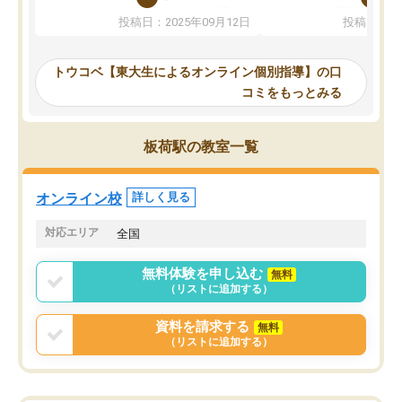
か、オプションは付帯するかなど選ぶ
教科でも)。受講科目や
投稿日：2025年09月12日
投稿日：20
事が出来ました。
めれるので、個人に合っ
講師とのマッチング後講師との初回ミ
ると思います。カリキュ
ーティングを行い、その講師で良いか
いなのがあり(有料)、受
トウコベ【東大生によるオンライン個別指導】の口
他の講師を希望するか子供との相性も
ことをどんなスケジュー
コミをもっとみる
見てから講師を決定する事ができま
くか相談したのですが、
す。
ち期待したものではなく
うちの子は、初回面談の講師の方で決
内容でした。それでも明
板荷駅の教室一覧
定しました。
やる気も出ましたし、苦
くなってきたようなので
オンラインツールを使用した単語帳の
お願いして良かったと思
オンライン校
詳しく見る
共有があり宿題もそちらで出される形
も合わなければチェンジ
でした。
娘は3科目ともずっと同
対応エリア
全国
2ヶ月で担当講師の方がお辞めになると
言う事で講師変更の申し出があり、あ
無料体験を申し込む
無料
まりに短期での変更だった為、塾に通
（リストに追加する）
う事にして退会しました。遅れも取り
戻せ、授業内容や講師の方は良かった
資料を請求する
無料
と思います。
（リストに追加する）