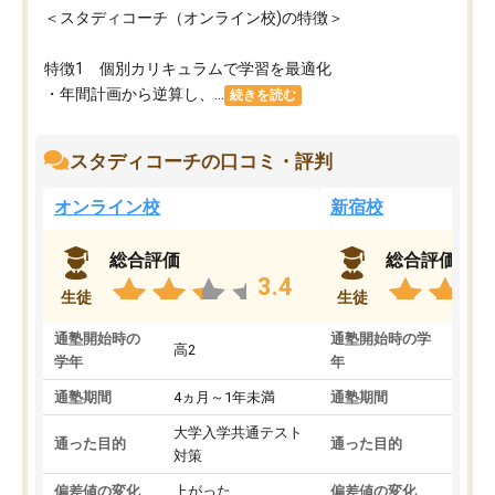
＜スタディコーチ（オンライン校)の特徴＞
特徴1 個別カリキュラムで学習を最適化
・年間計画から逆算し、...
続きを読む
スタディコーチの口コミ・評判
オンライン校
新宿校
総合評価
総合評価
3.4
生徒
生徒
通塾開始時の
通塾開始時の学
高2
高2
学年
年
通塾期間
4ヵ月～1年未満
通塾期間
1～
大学入学共通テスト
国公
通った目的
通った目的
対策
策
偏差値の変化
上がった
偏差値の変化
変わ