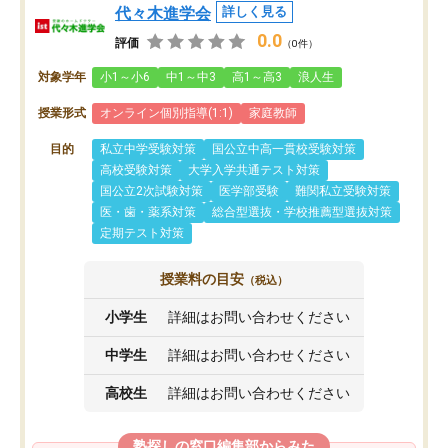
代々木進学会
詳しく見る
0.0
評価
（0件）
対象学年
小1～小6
中1～中3
高1～高3
浪人生
授業形式
オンライン個別指導(1:1)
家庭教師
目的
私立中学受験対策
国公立中高一貫校受験対策
高校受験対策
大学入学共通テスト対策
国公立2次試験対策
医学部受験
難関私立受験対策
医・歯・薬系対策
総合型選抜・学校推薦型選抜対策
定期テスト対策
授業料の目安
（税込）
小学生
詳細はお問い合わせください
中学生
詳細はお問い合わせください
高校生
詳細はお問い合わせください
塾探しの窓口編集部からみた