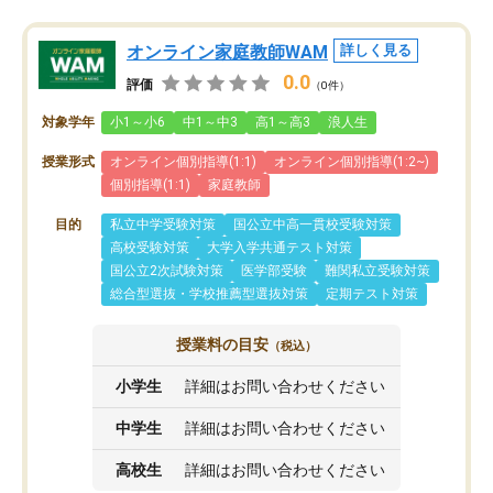
オンライン家庭教師WAM
詳しく見る
0.0
評価
（0件）
対象学年
小1～小6
中1～中3
高1～高3
浪人生
授業形式
オンライン個別指導(1:1)
オンライン個別指導(1:2~)
個別指導(1:1)
家庭教師
目的
私立中学受験対策
国公立中高一貫校受験対策
高校受験対策
大学入学共通テスト対策
国公立2次試験対策
医学部受験
難関私立受験対策
総合型選抜・学校推薦型選抜対策
定期テスト対策
授業料の目安
（税込）
小学生
詳細はお問い合わせください
中学生
詳細はお問い合わせください
高校生
詳細はお問い合わせください