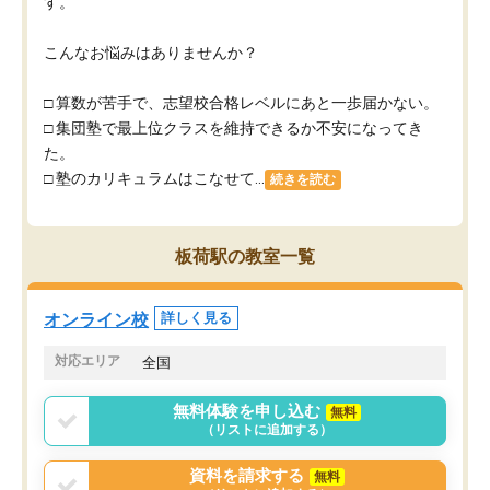
す。
こんなお悩みはありませんか？
□ 算数が苦手で、志望校合格レベルにあと一歩届かない。
□ 集団塾で最上位クラスを維持できるか不安になってき
た。
□ 塾のカリキュラムはこなせて...
続きを読む
板荷駅の教室一覧
オンライン校
詳しく見る
対応エリア
全国
無料体験を申し込む
無料
（リストに追加する）
資料を請求する
無料