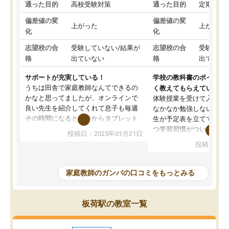
通った目的
高校受験対策
通った目的
定期テス
偏差値の変
偏差値の変
上がった
上がった
化
化
志望校の合
受験していない/結果が
志望校の合
受験して
格
出ていない
格
出ていな
サポートが充実している！
学校の教科書のポイント
うちは田舎で家庭教師なんてできるの
く教えてもらえている
かなと思ってましたが、オンラインで
体験授業を受けて入塾し
良い先生を紹介してくれて息子も毎週
なかなか勉強しない息子
その時間になると自分からタブレット
生が予定表を立ててくれ
を開いてzoomを繋げるようになりまし
つ学習習慣がついてきま
投稿日：2025年01月21日
た！5科目なんでもOKなのもとても気
オンラインで週に一度の
投稿日：20
に入っています
指導が無い日も予定表に
成績もだいぶ下の方でしたが、通い始
したり、LINEでわから
めて1年ほどだった今では平均点以上の
問できるのでとても助か
家庭教師のガンバの口コミをもっとみる
科目が増えてきました！あと1年受験ま
であるので無料の週末教室を使用しな
がら頑張って欲しいと思います！
板荷駅の教室一覧