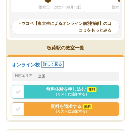
か、オプションは付帯するかなど選ぶ
教科でも)。受講科目や
投稿日：2025年09月12日
投稿日：20
事が出来ました。
めれるので、個人に合っ
講師とのマッチング後講師との初回ミ
ると思います。カリキュ
ーティングを行い、その講師で良いか
いなのがあり(有料)、受
トウコベ【東大生によるオンライン個別指導】の口
他の講師を希望するか子供との相性も
ことをどんなスケジュー
コミをもっとみる
見てから講師を決定する事ができま
くか相談したのですが、
す。
ち期待したものではなく
うちの子は、初回面談の講師の方で決
内容でした。それでも明
板荷駅の教室一覧
定しました。
やる気も出ましたし、苦
くなってきたようなので
オンラインツールを使用した単語帳の
お願いして良かったと思
オンライン校
詳しく見る
共有があり宿題もそちらで出される形
も合わなければチェンジ
でした。
娘は3科目ともずっと同
対応エリア
全国
2ヶ月で担当講師の方がお辞めになると
言う事で講師変更の申し出があり、あ
無料体験を申し込む
無料
まりに短期での変更だった為、塾に通
（リストに追加する）
う事にして退会しました。遅れも取り
戻せ、授業内容や講師の方は良かった
資料を請求する
無料
と思います。
（リストに追加する）