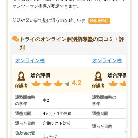
マンツーマン指導が受講できます。
部活や習い事で塾に通うのが難しいお...
続きを読む
トライのオンライン個別指導塾の口コミ・評
判
オンライン校
オンライン校
総合評価
総合評価
4.2
保護者
保護者
通塾開始時
通塾開始時の
中2
高3
の学年
学年
通塾期間
4ヵ月～1年未満
通塾期間
1～3
通った目的
定期テスト対策
大学入
通った目的
対策
偏差値の変
上がった