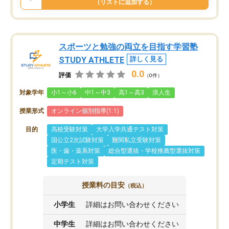
（リストに追加する）
スポーツと勉強の両立を目指す学習塾
STUDY ATHLETE
詳しく見る
0.0
評価
（0件）
対象学年
小1～小6
中1～中3
高1～高3
浪人生
授業形式
オンライン個別指導(1:1)
目的
高校受験対策
大学入学共通テスト対策
国公立2次試験対策
難関私立受験対策
医・歯・薬系対策
総合型選抜・学校推薦型選抜対策
定期テスト対策
授業料の目安
（税込）
小学生
詳細はお問い合わせください
中学生
詳細はお問い合わせください