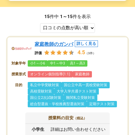
15
件中
1～15
件を表示
家庭教師のガンバ
詳しく見る
4.5
評価
（3件）
対象学年
小1～小6
中1～中3
高1～高3
授業形式
オンライン個別指導(1:1)
家庭教師
目的
私立中学受験対策
国公立中高一貫校受験対策
高校受験対策
大学入学共通テスト対策
国公立2次試験対策
難関私立受験対策
総合型選抜・学校推薦型選抜対策
定期テスト対策
授業料の目安
（税込）
小学生
詳細はお問い合わせください