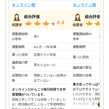
オンライン校
オンライン校
総合評価
総合評価
4.4
保護者
保護者
通塾開始時
通塾開始時の
高1
高3
の学年
学年
通塾期間
4ヵ月～1年未満
通塾期間
4ヵ月
通った目的
定期テスト対策
大学入
通った目的
対策
偏差値の変
変わらなかった
化
偏差値の変化
上がっ
志望校の合
受験していない/結果が
志望校の合格
合格し
格
出ていない
東大生ってやっぱりすご
息子は中学まではそこそ
オンラインだからこそ毎日利用でき学
いたのですが、高校に入
習習慣がついています。
ていけなくなり対面の塾
高校入学してすぐは頑張っていました
でいたので、違うアプロ
が、部活動が忙しくなって学習時間が
考えて入りました。地元