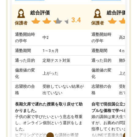
総合評価
総合評価
3.4
保護者
保護者
通塾開始時
通塾開始時
中2
高2
の学年
の学年
通塾期間
1～3ヵ月
通塾期間
4ヵ月～1
通った目的
定期テスト対策
通った目的
難関私立
偏差値の変
偏差値の変
上がった
上がった
化
化
志望校の合
受験していない/結果が
志望校の合
受験して
格
出ていない
格
出ていな
長期欠席で遅れた授業を取り戻せて助
自宅で現役国公立大学生
かりました。
ブルな価格で学べる
子供の家で学びたいという意志を尊重
娘の講師は東大生では無
し、オンライン個別という選択をしま
すが、お薦めの問題集や
した。
指導してくれています。2
ヒアリングでどのような講師が希望
もLINEで直接先生に質問