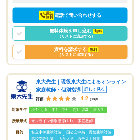
向けて頑張っています。
通話
電話で問い合わせする
無料
無料体験を申し込む
無料
（リストに追加する）
資料を請求する
無料
（リストに追加する）
東大先生｜現役東大生によるオンライン
家庭教師・個別指導
詳しく見る
4.2
評価
（10件）
対象学年
小4～小6
中1～中3
高1～高3
浪人生
授業形式
オンライン個別指導(1:1)
家庭教師
目的
私立中学受験対策
国公立中高一貫校受験対策
高校受験対策
大学入学共通テスト対策