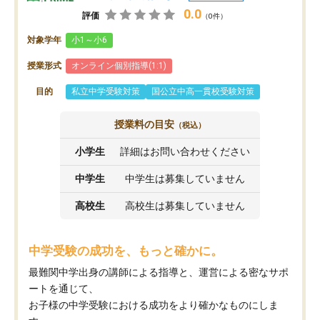
0.0
評価
（0件）
対象学年
小1～小6
授業形式
オンライン個別指導(1:1)
目的
私立中学受験対策
国公立中高一貫校受験対策
授業料の目安
（税込）
小学生
詳細はお問い合わせください
中学生
中学生は募集していません
高校生
高校生は募集していません
中学受験の成功を、もっと確かに。
最難関中学出身の講師による指導と、運営による密なサポ
ートを通じて、
お子様の中学受験における成功をより確かなものにしま