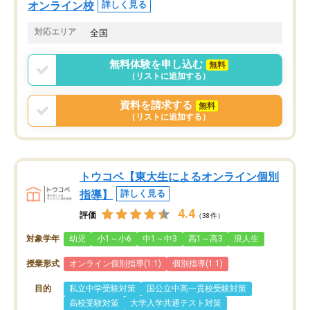
オンライン校
詳しく見る
対応エリア
全国
無料体験を申し込む
無料
（リストに追加する）
資料を請求する
無料
（リストに追加する）
トウコベ【東大生によるオンライン個別
指導】
詳しく見る
4.4
評価
（38件）
対象学年
幼児
小1～小6
中1～中3
高1～高3
浪人生
授業形式
オンライン個別指導(1:1)
個別指導(1:1)
目的
私立中学受験対策
国公立中高一貫校受験対策
高校受験対策
大学入学共通テスト対策