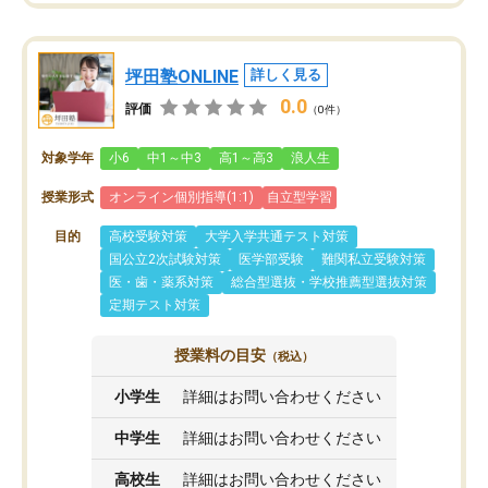
坪田塾ONLINE
詳しく見る
0.0
評価
（0件）
対象学年
小6
中1～中3
高1～高3
浪人生
授業形式
オンライン個別指導(1:1)
自立型学習
目的
高校受験対策
大学入学共通テスト対策
国公立2次試験対策
医学部受験
難関私立受験対策
医・歯・薬系対策
総合型選抜・学校推薦型選抜対策
定期テスト対策
授業料の目安
（税込）
小学生
詳細はお問い合わせください
中学生
詳細はお問い合わせください
高校生
詳細はお問い合わせください