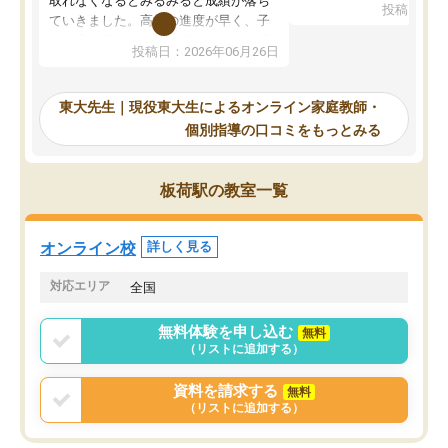
取れなくなるとみるみると成績が落ち
投稿日：20
で、当初は模試でD判定
ていきました。高校の進度が早く、子
していたのですが、やは
供も家に帰って勉強の話すると嫌な反
投稿日：2026年06月26日
験勉強に詳しく、先生か
応を示します。東大先生にお願いして
受け合格できました。ま
からは効率的な計画を先生が立ててく
自習室が毎日使えていつ
れるので、親としても安心です。毎日
東大先生｜現役東大生によるオンライン家庭教師・
るのが心強かったようで
使える自習室とかもあり、わからない
個別指導の口コミをもっとみる
謝です。
ところがあれば先生が回答してくれる
のも重宝しています。
板荷駅の教室一覧
オンライン校
詳しく見る
対応エリア
全国
無料体験を申し込む
無料
（リストに追加する）
資料を請求する
無料
（リストに追加する）