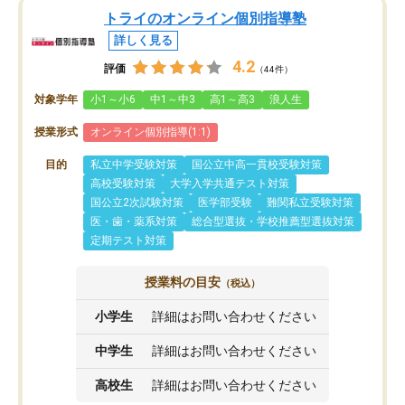
トライのオンライン個別指導塾
詳しく見る
4.2
評価
（44件）
対象学年
小1～小6
中1～中3
高1～高3
浪人生
授業形式
オンライン個別指導(1:1)
目的
私立中学受験対策
国公立中高一貫校受験対策
高校受験対策
大学入学共通テスト対策
国公立2次試験対策
医学部受験
難関私立受験対策
医・歯・薬系対策
総合型選抜・学校推薦型選抜対策
定期テスト対策
授業料の目安
（税込）
小学生
詳細はお問い合わせください
中学生
詳細はお問い合わせください
高校生
詳細はお問い合わせください