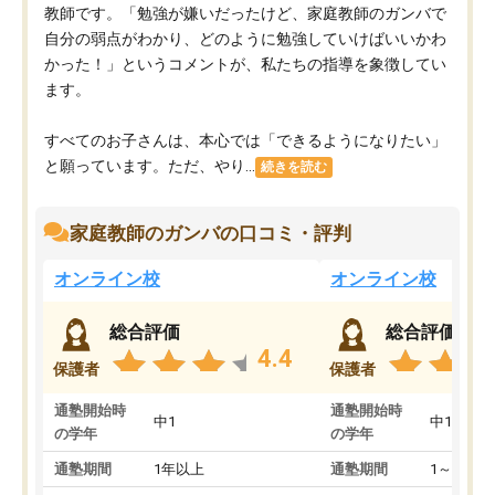
教師です。「勉強が嫌いだったけど、家庭教師のガンバで
自分の弱点がわかり、どのように勉強していけばいいかわ
かった！」というコメントが、私たちの指導を象徴してい
ます。
すべてのお子さんは、本心では「できるようになりたい」
と願っています。ただ、やり...
続きを読む
家庭教師のガンバの口コミ・評判
オンライン校
オンライン校
総合評価
総合評価
4.4
保護者
保護者
通塾開始時
通塾開始時
中1
中1
の学年
の学年
通塾期間
1年以上
通塾期間
1～3ヵ月