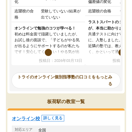
化
偏差値の変化
上がっ
志望校の合
受験していない/結果が
志望校の合格
合格し
格
出ていない
ラストスパートの１か月
オンラインで勉強のコツが学べる！
が、本当に助かりました
初めは料金面で躊躇していましたが、
共通テストに向けての追
お試し後の面談で、「子どもがやる気
に、入塾しました。田舎
が出るようにサポートするのが私たち
近隣の塾では、教えても
です！安心してください！やる気が出
く、かといって通うには
ないのは私たち講師の責任です」と言
が、トライならオンライ
投稿日：2026年03月13日
投稿日：20
ってくださり、確かに！と考えて、思
可能なので本当に助かり
い切って入塾しました。英語が苦手だ
テストの内容重視でした
ったんですが、学生の先生から学ぶこ
らないところをピンポイ
トライのオンライン個別指導塾の口コミをもっとみ
とで、勉強のコツみたいなものをつか
頂いて、とてもわかりや
る
み、徐々に成績が上がったらいいなと
していました。一生を左
思っていました。何が今足りないのか
スト、多少お金がかかっ
を的確に指導いただき、子どももびっ
思い切って入塾してよか
板荷駅の教室一覧
くりするほど楽しんでやる気を持って
塾を受けています。狙い通り、少しず
つ成績も上がり、苦手意識も無くなっ
オンライン校
詳しく見る
てきたので、さらに苦手な数学も追加
でお願いしました。来年の高校受験に
対応エリア
全国