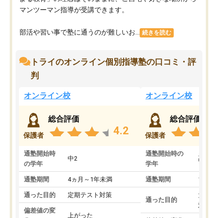
マンツーマン指導が受講できます。
部活や習い事で塾に通うのが難しいお...
続きを読む
トライのオンライン個別指導塾の口コミ・評
判
オンライン校
オンライン校
総合評価
総合評価
4.2
保護者
保護者
通塾開始時
通塾開始時の
中2
高3
の学年
学年
通塾期間
4ヵ月～1年未満
通塾期間
1～3
通った目的
定期テスト対策
大学入
通った目的
対策
偏差値の変
上がった