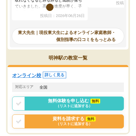
取れなくなるとみるみると成績が落ち
投稿日：20
で、当初は模試でD判定
ていきました。高校の進度が早く、子
していたのですが、やは
供も家に帰って勉強の話すると嫌な反
投稿日：2026年06月26日
験勉強に詳しく、先生か
応を示します。東大先生にお願いして
受け合格できました。ま
からは効率的な計画を先生が立ててく
自習室が毎日使えていつ
れるので、親としても安心です。毎日
東大先生｜現役東大生によるオンライン家庭教師・
るのが心強かったようで
使える自習室とかもあり、わからない
個別指導の口コミをもっとみる
謝です。
ところがあれば先生が回答してくれる
のも重宝しています。
明神駅の教室一覧
オンライン校
詳しく見る
対応エリア
全国
無料体験を申し込む
無料
（リストに追加する）
資料を請求する
無料
（リストに追加する）