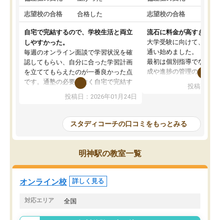
志望校の合格
合格した
志望校の合格
合格
自宅で完結するので、学校生活と両立
流石に料金が高すぎる
大学受験に向けて、高2
しやすかった。
通い始めました。
毎週のオンライン面談で学習状況を確
最初は個別指導でなく、
認してもらい、自分に合った学習計画
成や進捗の管理のみのコ
を立ててもらえたのが一番良かった点
ていましたが、あまり効
です。通塾の必要がなく自宅で完結す
投稿日：20
じ個別指導コースに変更
るため、学校や部活と両立しやすかっ
投稿日：2026年01月24日
講師には早稲田大学生の
たです。コーチが現役大学生で相談し
れましたが、はっきり言
やすく、勉強面だけでなく受験期の不
性が良くなかったです。
安も気軽に話せました。勉強習慣が身
スタディコーチの口コミをもっとみる
モチベーションが上がら
についたと感じています。また、チャ
にやめてしまいました。
ットで質問できるのも便利でした。一
追加で料金を払うことで
人では迷いがちだった受験勉強を、最
明神駅の教室一覧
方に変更することも可能
後まで続けられたのはこの塾のおかげ
の方の予定が空いていな
だと思います。
そもそも月謝が高い塾な
オンライン校
詳しく見る
人には合わないと思いま
総合してあまりお勧めで
対応エリア
全国
りませんでした。
唯一、塾内の設備だけは