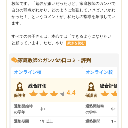
教師です。「勉強が嫌いだったけど、家庭教師のガンバで
自分の弱点がわかり、どのように勉強していけばいいかわ
かった！」というコメントが、私たちの指導を象徴してい
ます。
すべてのお子さんは、本心では「できるようになりたい」
と願っています。ただ、やり...
続きを読む
家庭教師のガンバの口コミ・評判
オンライン校
オンライン校
総合評価
総合評価
4.4
保護者
保護者
通塾開始時
通塾開始時
中1
中1
の学年
の学年
通塾期間
1年以上
通塾期間
1～3ヵ月