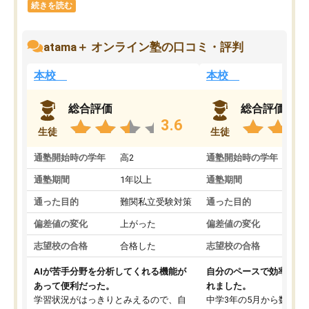
続きを読む
atama＋ オンライン塾の口コミ・評判
本校
本校
総合評価
総合評価
3.6
生徒
生徒
通塾開始時の学年
高2
通塾開始時の学年
中
通塾期間
1年以上
通塾期間
通った目的
難関私立受験対策
通った目的
偏差値の変化
上がった
偏差値の変化
志望校の合格
合格した
志望校の合格
AIが苦手分野を分析してくれる機能が
自分のペースで効率よく
あって便利だった。
れました。
学習状況がはっきりとみえるので、自
中学3年の5月から数学・