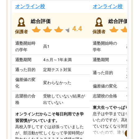
オンライン校
オンライン校
総合評価
総合評価
4.4
保護者
保護者
通塾開始時
通塾開始時の
高1
高3
の学年
学年
通塾期間
4ヵ月～1年未満
通塾期間
4ヵ月
通った目的
定期テスト対策
大学入
通った目的
対策
偏差値の変
変わらなかった
化
偏差値の変化
上がっ
志望校の合
受験していない/結果が
志望校の合格
合格し
格
出ていない
東大生ってやっぱりすご
息子は中学まではそこそ
オンラインだからこそ毎日利用でき学
いたのですが、高校に入
習習慣がついています。
ていけなくなり対面の塾
高校入学してすぐは頑張っていました
でいたので、違うアプロ
が、部活動が忙しくなって学習時間が
考えて入りました。地元