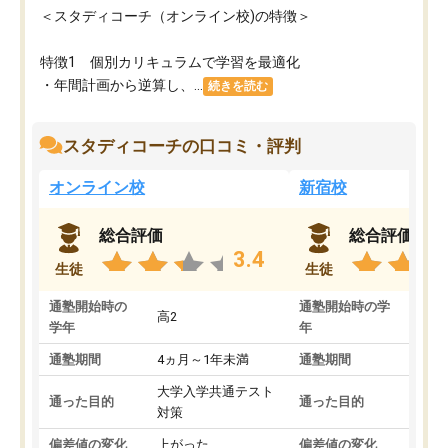
＜スタディコーチ（オンライン校)の特徴＞
特徴1 個別カリキュラムで学習を最適化
・年間計画から逆算し、...
続きを読む
スタディコーチの口コミ・評判
オンライン校
新宿校
総合評価
総合評価
3.4
生徒
生徒
通塾開始時の
通塾開始時の学
高2
高2
学年
年
通塾期間
4ヵ月～1年未満
通塾期間
1～
大学入学共通テスト
国公
通った目的
通った目的
対策
策
偏差値の変化
上がった
偏差値の変化
変わ