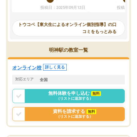
か、オプションは付帯するかなど選ぶ
教科でも)。受講科目や
投稿日：2025年09月12日
投稿日：20
事が出来ました。
めれるので、個人に合っ
講師とのマッチング後講師との初回ミ
ると思います。カリキュ
ーティングを行い、その講師で良いか
いなのがあり(有料)、受
トウコベ【東大生によるオンライン個別指導】の口
他の講師を希望するか子供との相性も
ことをどんなスケジュー
コミをもっとみる
見てから講師を決定する事ができま
くか相談したのですが、
す。
ち期待したものではなく
うちの子は、初回面談の講師の方で決
内容でした。それでも明
明神駅の教室一覧
定しました。
やる気も出ましたし、苦
くなってきたようなので
オンラインツールを使用した単語帳の
お願いして良かったと思
オンライン校
詳しく見る
共有があり宿題もそちらで出される形
も合わなければチェンジ
でした。
娘は3科目ともずっと同
対応エリア
全国
2ヶ月で担当講師の方がお辞めになると
言う事で講師変更の申し出があり、あ
無料体験を申し込む
無料
まりに短期での変更だった為、塾に通
（リストに追加する）
う事にして退会しました。遅れも取り
戻せ、授業内容や講師の方は良かった
資料を請求する
無料
と思います。
（リストに追加する）