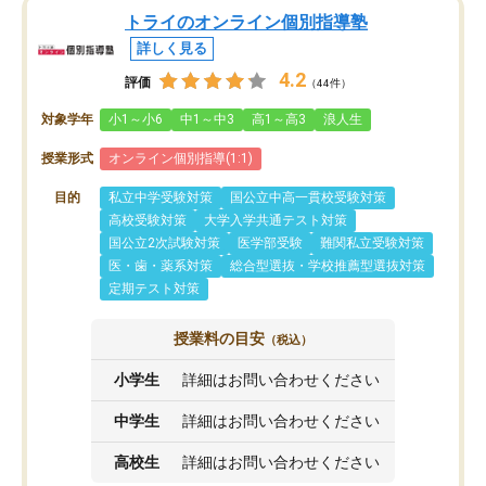
トライのオンライン個別指導塾
詳しく見る
4.2
評価
（44件）
対象学年
小1～小6
中1～中3
高1～高3
浪人生
授業形式
オンライン個別指導(1:1)
目的
私立中学受験対策
国公立中高一貫校受験対策
高校受験対策
大学入学共通テスト対策
国公立2次試験対策
医学部受験
難関私立受験対策
医・歯・薬系対策
総合型選抜・学校推薦型選抜対策
定期テスト対策
授業料の目安
（税込）
小学生
詳細はお問い合わせください
中学生
詳細はお問い合わせください
高校生
詳細はお問い合わせください