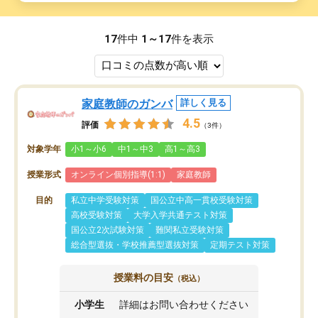
17
件中
1～17
件を表示
家庭教師のガンバ
詳しく見る
4.5
評価
（3件）
対象学年
小1～小6
中1～中3
高1～高3
授業形式
オンライン個別指導(1:1)
家庭教師
目的
私立中学受験対策
国公立中高一貫校受験対策
高校受験対策
大学入学共通テスト対策
国公立2次試験対策
難関私立受験対策
総合型選抜・学校推薦型選抜対策
定期テスト対策
授業料の目安
（税込）
小学生
詳細はお問い合わせください