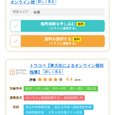
オンライン校
詳しく見る
対応エリア
全国
無料体験を申し込む
無料
（リストに追加する）
資料を請求する
無料
（リストに追加する）
トウコベ【東大生によるオンライン個別
指導】
詳しく見る
4.4
評価
（38件）
対象学年
幼児
小1～小6
中1～中3
高1～高3
浪人生
授業形式
オンライン個別指導(1:1)
個別指導(1:1)
目的
私立中学受験対策
国公立中高一貫校受験対策
高校受験対策
大学入学共通テスト対策