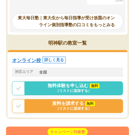
を踏まえ、浪人が決まった際に勉強計
画を考えてもらえる塾を探した結果、
東大毎日塾にたどり着きました。学習
東大毎日塾｜東大生から毎日指導が受け放題のオン
の長期計画や日々の勉強のやり方につ
ライン個別指導塾の口コミをもっとみる
いて客観的なアドバイスをいただけた
ので、自信をもって受験勉強を進める
ことができました。自分のように勉強
明神駅の教室一覧
のやり方や進捗管理で苦労している方
には特におすすめしたい塾です。
オンライン校
詳しく見る
対応エリア
全国
無料体験を申し込む
無料
（リストに追加する）
資料を請求する
無料
（リストに追加する）
キャンペーン対象塾