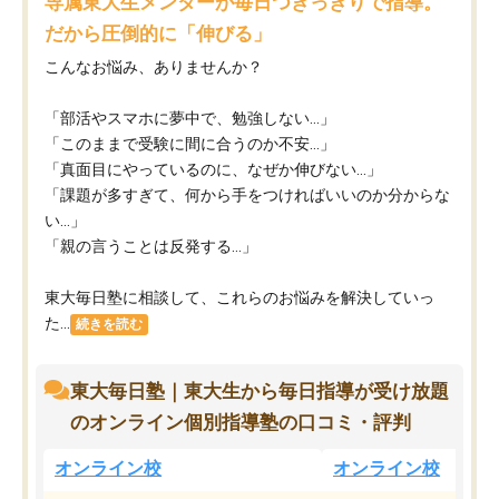
専属東大生メンターが毎日つきっきりで指導。
だから圧倒的に「伸びる」
こんなお悩み、ありませんか？
「部活やスマホに夢中で、勉強しない…」
「このままで受験に間に合うのか不安…」
「真面目にやっているのに、なぜか伸びない…」
「課題が多すぎて、何から手をつければいいのか分からな
い…」
「親の言うことは反発する…」
東大毎日塾に相談して、これらのお悩みを解決していっ
た...
続きを読む
東大毎日塾｜東大生から毎日指導が受け放題
のオンライン個別指導塾の口コミ・評判
オンライン校
オンライン校