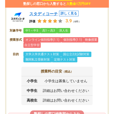
塾探しの窓口から入塾すると
入塾金1万円OFF
スタディコーチ
詳しく見る
3.9
評価
（6件）
対象学年
中1～中3
高1～高3
浪人生
授業形式
オンライン個別指導(1:1)
個別指導(1:1)
映像授業
自立型学習
目的
大学入学共通テスト対策
国公立2次試験対策
難関私立受験対策
定期テスト対策
授業料の目安
（税込）
小学生
小学生は募集していません
中学生
詳細はお問い合わせください
高校生
詳細はお問い合わせください
塾探しの窓口編集部からみた