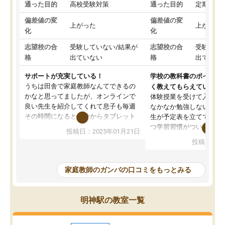
通った目的
高校受験対策
通った目的
定期テス
偏差値の変
偏差値の変
上がった
上がった
化
化
志望校の合
受験していない/結果が
志望校の合
受験して
格
出ていない
格
出ていな
サポートが充実している！
学校の教科書のポイント
うちは田舎で家庭教師なんてできるの
く教えてもらえている
かなと思ってましたが、オンラインで
体験授業を受けて入塾し
良い先生を紹介してくれて息子も毎週
なかなか勉強しない息子
その時間になると自分からタブレット
生が予定表を立ててくれ
を開いてzoomを繋げるようになりまし
つ学習習慣がついてきま
投稿日：2025年01月21日
た！5科目なんでもOKなのもとても気
オンラインで週に一度の
投稿日：20
に入っています
指導が無い日も予定表に
成績もだいぶ下の方でしたが、通い始
したり、LINEでわから
めて1年ほどだった今では平均点以上の
問できるのでとても助か
家庭教師のガンバの口コミをもっとみる
科目が増えてきました！あと1年受験ま
であるので無料の週末教室を使用しな
がら頑張って欲しいと思います！
明神駅の教室一覧