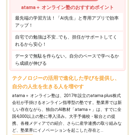
atama＋ オンライン塾のおすすめポイント
最先端の学習方法！「AI先生」と専用アプリで効率
アップ！
自宅での勉強は不安…でも、担任がサポートしてく
れるから安心！
データで無駄を作らない。自分のペースで学べるか
ら成績が伸びる
テクノロジーの活用で進化した学びを提供し、
自分の人生を生きる人を増やす
atama＋ オンライン塾は、2017年設立のatama plus株式
会社が手掛けるオンライン指導型の塾です。塾業界では新
しい存在ながら、独自のAI教材「atama＋」は、すでに全
国4,000以上の塾に導入済み。大手予備校・駿台との提
携、各種メディアでの紹介、さらに産学連携の取り組みな
ど、塾業界にイノベーションを起こした存在と...