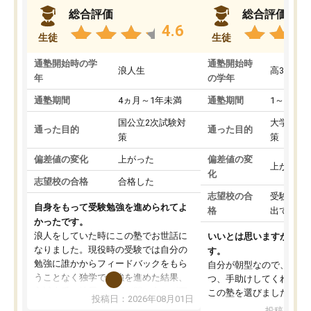
総合評価
総合評価
4.6
生徒
生徒
通塾開始時の学
通塾開始時
浪人生
高3
年
の学年
通塾期間
4ヵ月～1年未満
通塾期間
1～3ヵ月
国公立2次試験対
大学入学
通った目的
通った目的
策
策
偏差値の変化
上がった
偏差値の変
上がった
化
志望校の合格
合格した
志望校の合
受験して
自身をもって受験勉強を進められてよ
格
出ていな
かったです。
浪人をしていた時にこの塾でお世話に
いいとは思いますが、料
なりました。現役時の受験では自分の
す。
勉強に誰かからフィードバックをもら
自分が朝型なので、自習
うことなく独学で勉強を進めた結果、
つ、手助けしてくれる設
入試本番に地歴の学習が間に合わず不
この塾を選びました。
投稿日：2026年08月01日
合格となってしまいました。その経験
投稿日：20