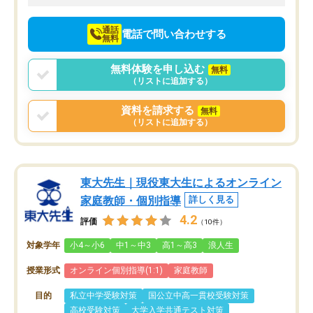
向けて頑張っています。
通話
電話で問い合わせする
無料
無料体験を申し込む
無料
（リストに追加する）
資料を請求する
無料
（リストに追加する）
東大先生｜現役東大生によるオンライン
家庭教師・個別指導
詳しく見る
4.2
評価
（10件）
対象学年
小4～小6
中1～中3
高1～高3
浪人生
授業形式
オンライン個別指導(1:1)
家庭教師
目的
私立中学受験対策
国公立中高一貫校受験対策
高校受験対策
大学入学共通テスト対策