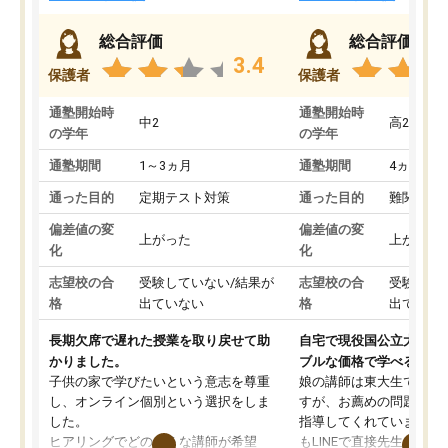
総合評価
総合評価
3.4
保護者
保護者
通塾開始時
通塾開始時
中2
高2
の学年
の学年
通塾期間
1～3ヵ月
通塾期間
4ヵ月～1
通った目的
定期テスト対策
通った目的
難関私立
偏差値の変
偏差値の変
上がった
上がった
化
化
志望校の合
受験していない/結果が
志望校の合
受験して
格
出ていない
格
出ていな
長期欠席で遅れた授業を取り戻せて助
自宅で現役国公立大学生
かりました。
ブルな価格で学べる
子供の家で学びたいという意志を尊重
娘の講師は東大生では無
し、オンライン個別という選択をしま
すが、お薦めの問題集や
した。
指導してくれています。2
ヒアリングでどのような講師が希望
もLINEで直接先生に質問