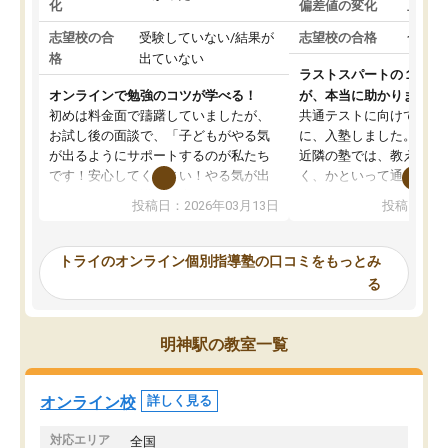
化
偏差値の変化
上がっ
志望校の合
受験していない/結果が
志望校の合格
合格し
格
出ていない
ラストスパートの１か月
オンラインで勉強のコツが学べる！
が、本当に助かりました
初めは料金面で躊躇していましたが、
共通テストに向けての追
お試し後の面談で、「子どもがやる気
に、入塾しました。田舎
が出るようにサポートするのが私たち
近隣の塾では、教えても
です！安心してください！やる気が出
く、かといって通うには
ないのは私たち講師の責任です」と言
が、トライならオンライ
投稿日：2026年03月13日
投稿日：20
ってくださり、確かに！と考えて、思
可能なので本当に助かり
い切って入塾しました。英語が苦手だ
テストの内容重視でした
ったんですが、学生の先生から学ぶこ
らないところをピンポイ
トライのオンライン個別指導塾の口コミをもっとみ
とで、勉強のコツみたいなものをつか
頂いて、とてもわかりや
る
み、徐々に成績が上がったらいいなと
していました。一生を左
思っていました。何が今足りないのか
スト、多少お金がかかっ
を的確に指導いただき、子どももびっ
思い切って入塾してよか
明神駅の教室一覧
くりするほど楽しんでやる気を持って
塾を受けています。狙い通り、少しず
つ成績も上がり、苦手意識も無くなっ
オンライン校
詳しく見る
てきたので、さらに苦手な数学も追加
でお願いしました。来年の高校受験に
対応エリア
全国