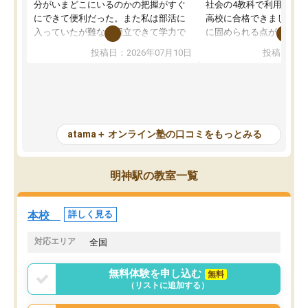
分がいまどこにいるのかの把握がすぐ
社会の4教科で利用し、偏
にできて便利だった。また私は部活に
高校に合格できました。
入っていたが難なく両立できて学力で
に固められる点が魅力で
も部活でも結果を残すことができてよ
れる「ウォームアップ」
投稿日：2026年07月10日
投稿日：20
かった。また問題演習の際に、自分が
項目のおかげで、手軽に
一度間違えた問題を繰り返し学習でき
せられます。何度も間違
たので苦手だった英語の克服につなが
「特訓」項目で徹底的に
った点もよかった。ただAIをアピール
め、苦手克服に非常に役
して活用するのは良かった点もあった
また、その日の勉強時間
が、自分で自分の管理ができない人に
元数が可視化されるので
atama＋ オンライン塾の口コミをもっとみる
とっては難しい部分もあるのではない
しながら意欲的に取り組
かと思った。
常に効果を実感している
になった現在も大学受験
明神駅の教室一覧
して利用しており、自信
すめできる塾です。
本校
詳しく見る
対応エリア
全国
無料体験を申し込む
無料
（リストに追加する）