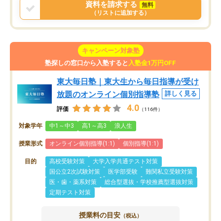
資料を請求する
無料
（リストに追加する）
キャンペーン対象塾
塾探しの窓口から入塾すると
入塾金1万円OFF
東大毎日塾｜東大生から毎日指導が受け
放題のオンライン個別指導塾
詳しく見る
4.0
評価
（116件）
対象学年
中1～中3
高1～高3
浪人生
授業形式
オンライン個別指導(1:1)
個別指導(1:1)
目的
高校受験対策
大学入学共通テスト対策
国公立2次試験対策
医学部受験
難関私立受験対策
医・歯・薬系対策
総合型選抜・学校推薦型選抜対策
定期テスト対策
授業料の目安
（税込）