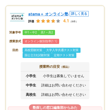
atama＋ オンライン塾
詳しく見る
4.1
評価
（9件）
対象学年
中1～中2
高1～高2
授業形式
オンライン個別指導(1:1)
目的
高校受験対策
大学入学共通テスト対策
国公立2次試験対策
定期テスト対策
授業料の目安
（税込）
小学生
小学生は募集していません
中学生
詳細はお問い合わせください
高校生
詳細はお問い合わせください
塾探しの窓口編集部からみた