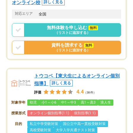
オンライン校
詳しく見る
対応エリア
全国
無料体験を申し込む
無料
（リストに追加する）
資料を請求する
無料
（リストに追加する）
トウコベ【東大生によるオンライン個別
指導】
詳しく見る
4.4
評価
（38件）
対象学年
幼児
小1～小6
中1～中3
高1～高3
浪人生
授業形式
オンライン個別指導(1:1)
個別指導(1:1)
目的
私立中学受験対策
国公立中高一貫校受験対策
高校受験対策
大学入学共通テスト対策