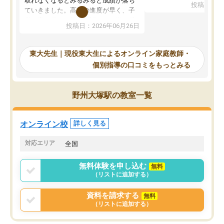
取れなくなるとみるみると成績が落ち
投稿日：20
で、当初は模試でD判定
ていきました。高校の進度が早く、子
していたのですが、やは
供も家に帰って勉強の話すると嫌な反
投稿日：2026年06月26日
験勉強に詳しく、先生か
応を示します。東大先生にお願いして
受け合格できました。ま
からは効率的な計画を先生が立ててく
自習室が毎日使えていつ
れるので、親としても安心です。毎日
東大先生｜現役東大生によるオンライン家庭教師・
るのが心強かったようで
使える自習室とかもあり、わからない
個別指導の口コミをもっとみる
謝です。
ところがあれば先生が回答してくれる
のも重宝しています。
野州大塚駅の教室一覧
オンライン校
詳しく見る
対応エリア
全国
無料体験を申し込む
無料
（リストに追加する）
資料を請求する
無料
（リストに追加する）