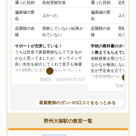
通った目的
高校受験対策
通った目的
定期テス
偏差値の変
偏差値の変
上がった
上がった
化
化
志望校の合
受験していない/結果が
志望校の合
受験して
格
出ていない
格
出ていな
サポートが充実している！
学校の教科書のポイント
うちは田舎で家庭教師なんてできるの
く教えてもらえている
かなと思ってましたが、オンラインで
体験授業を受けて入塾し
良い先生を紹介してくれて息子も毎週
なかなか勉強しない息子
その時間になると自分からタブレット
生が予定表を立ててくれ
を開いてzoomを繋げるようになりまし
つ学習習慣がついてきま
投稿日：2025年01月21日
た！5科目なんでもOKなのもとても気
オンラインで週に一度の
投稿日：20
に入っています
指導が無い日も予定表に
成績もだいぶ下の方でしたが、通い始
したり、LINEでわから
めて1年ほどだった今では平均点以上の
問できるのでとても助か
家庭教師のガンバの口コミをもっとみる
科目が増えてきました！あと1年受験ま
であるので無料の週末教室を使用しな
がら頑張って欲しいと思います！
野州大塚駅の教室一覧