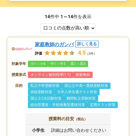
14
件中
1～14
件を表示
家庭教師のガンバ
詳しく見る
4.5
評価
（3件）
対象学年
小1～小6
中1～中3
高1～高3
授業形式
オンライン個別指導(1:1)
家庭教師
目的
私立中学受験対策
国公立中高一貫校受験対策
高校受験対策
大学入学共通テスト対策
国公立2次試験対策
難関私立受験対策
総合型選抜・学校推薦型選抜対策
定期テスト対策
授業料の目安
（税込）
小学生
詳細はお問い合わせください