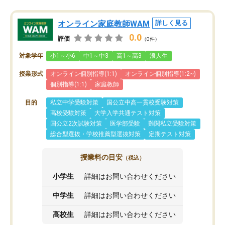
オンライン家庭教師WAM
詳しく見る
0.0
評価
（0件）
対象学年
小1～小6
中1～中3
高1～高3
浪人生
授業形式
オンライン個別指導(1:1)
オンライン個別指導(1:2~)
個別指導(1:1)
家庭教師
目的
私立中学受験対策
国公立中高一貫校受験対策
高校受験対策
大学入学共通テスト対策
国公立2次試験対策
医学部受験
難関私立受験対策
総合型選抜・学校推薦型選抜対策
定期テスト対策
授業料の目安
（税込）
小学生
詳細はお問い合わせください
中学生
詳細はお問い合わせください
高校生
詳細はお問い合わせください