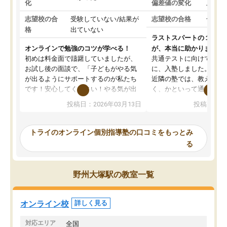
化
偏差値の変化
上がっ
志望校の合
受験していない/結果が
志望校の合格
合格し
格
出ていない
ラストスパートの１か月
オンラインで勉強のコツが学べる！
が、本当に助かりました
初めは料金面で躊躇していましたが、
共通テストに向けての追
お試し後の面談で、「子どもがやる気
に、入塾しました。田舎
が出るようにサポートするのが私たち
近隣の塾では、教えても
です！安心してください！やる気が出
く、かといって通うには
ないのは私たち講師の責任です」と言
が、トライならオンライ
投稿日：2026年03月13日
投稿日：20
ってくださり、確かに！と考えて、思
可能なので本当に助かり
い切って入塾しました。英語が苦手だ
テストの内容重視でした
ったんですが、学生の先生から学ぶこ
らないところをピンポイ
トライのオンライン個別指導塾の口コミをもっとみ
とで、勉強のコツみたいなものをつか
頂いて、とてもわかりや
る
み、徐々に成績が上がったらいいなと
していました。一生を左
思っていました。何が今足りないのか
スト、多少お金がかかっ
を的確に指導いただき、子どももびっ
思い切って入塾してよか
野州大塚駅の教室一覧
くりするほど楽しんでやる気を持って
塾を受けています。狙い通り、少しず
つ成績も上がり、苦手意識も無くなっ
オンライン校
詳しく見る
てきたので、さらに苦手な数学も追加
でお願いしました。来年の高校受験に
対応エリア
全国