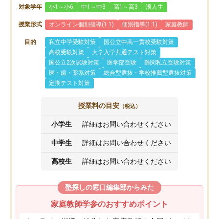
対象学年
小1～小6
中1～中3
高1～高3
浪人生
授業形式
オンライン個別指導(1:1)
個別指導(1:1)
家庭教師
目的
私立中学受験対策
国公立中高一貫校受験対策
高校受験対策
大学入学共通テスト対策
国公立2次試験対策
医学部受験
難関私立受験対策
医・歯・薬系対策
総合型選抜・学校推薦型選抜対策
定期テスト対策
授業料の目安
（税込）
小学生
詳細はお問い合わせください
中学生
詳細はお問い合わせください
高校生
詳細はお問い合わせください
塾探しの窓口編集部からみた
家庭教師学参のおすすめポイント