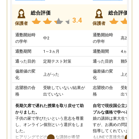
総合評価
総合評価
3.4
保護者
保護者
通塾開始時
通塾開始時
中2
高2
の学年
の学年
通塾期間
1～3ヵ月
通塾期間
4ヵ月～1
通った目的
定期テスト対策
通った目的
難関私立
偏差値の変
偏差値の変
上がった
上がった
化
化
志望校の合
受験していない/結果が
志望校の合
受験して
格
出ていない
格
出ていな
長期欠席で遅れた授業を取り戻せて助
自宅で現役国公立大学生
かりました。
ブルな価格で学べる
子供の家で学びたいという意志を尊重
娘の講師は東大生では無
し、オンライン個別という選択をしま
すが、お薦めの問題集や
した。
指導してくれています。2
ヒアリングでどのような講師が希望
もLINEで直接先生に質問