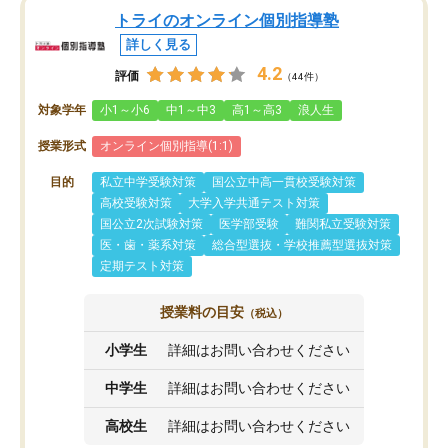
トライのオンライン個別指導塾
詳しく見る
4.2
評価
（44件）
対象学年
小1～小6
中1～中3
高1～高3
浪人生
授業形式
オンライン個別指導(1:1)
目的
私立中学受験対策
国公立中高一貫校受験対策
高校受験対策
大学入学共通テスト対策
国公立2次試験対策
医学部受験
難関私立受験対策
医・歯・薬系対策
総合型選抜・学校推薦型選抜対策
定期テスト対策
授業料の目安
（税込）
小学生
詳細はお問い合わせください
中学生
詳細はお問い合わせください
高校生
詳細はお問い合わせください