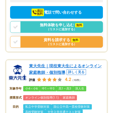
向けて頑張っています。
通話
電話で問い合わせする
無料
無料体験を申し込む
無料
（リストに追加する）
資料を請求する
無料
（リストに追加する）
東大先生｜現役東大生によるオンライン
家庭教師・個別指導
詳しく見る
4.2
評価
（10件）
対象学年
小4～小6
中1～中3
高1～高3
浪人生
授業形式
オンライン個別指導(1:1)
家庭教師
目的
私立中学受験対策
国公立中高一貫校受験対策
高校受験対策
大学入学共通テスト対策