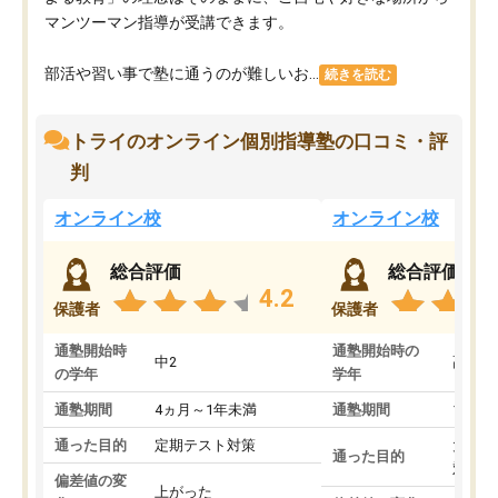
マンツーマン指導が受講できます。
部活や習い事で塾に通うのが難しいお...
続きを読む
トライのオンライン個別指導塾の口コミ・評
判
オンライン校
オンライン校
総合評価
総合評価
4.2
保護者
保護者
通塾開始時
通塾開始時の
中2
高3
の学年
学年
通塾期間
4ヵ月～1年未満
通塾期間
1～3
通った目的
定期テスト対策
大学入
通った目的
対策
偏差値の変
上がった