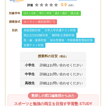
0.0
評価
（0件）
対象学年
小1～小6
中1～中3
高1～高3
浪人生
授業形式
オンライン個別指導(1:1)
目的
高校受験対策
大学入学共通テスト対策
国公立2次試験対策
難関私立受験対策
医・歯・薬系対策
総合型選抜・学校推薦型選抜対策
定期テスト対策
授業料の目安
（税込）
小学生
詳細はお問い合わせください
中学生
詳細はお問い合わせください
高校生
詳細はお問い合わせください
塾探しの窓口編集部からみた
スポーツと勉強の両立を目指す学習塾 STUDY