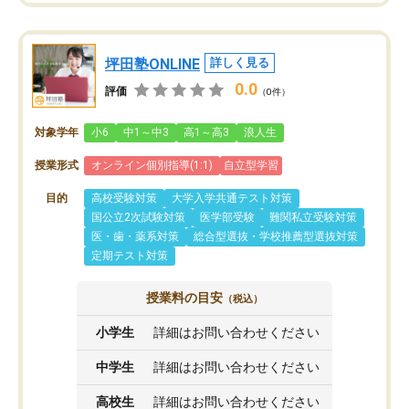
坪田塾ONLINE
詳しく見る
0.0
評価
（0件）
対象学年
小6
中1～中3
高1～高3
浪人生
授業形式
オンライン個別指導(1:1)
自立型学習
目的
高校受験対策
大学入学共通テスト対策
国公立2次試験対策
医学部受験
難関私立受験対策
医・歯・薬系対策
総合型選抜・学校推薦型選抜対策
定期テスト対策
授業料の目安
（税込）
小学生
詳細はお問い合わせください
中学生
詳細はお問い合わせください
高校生
詳細はお問い合わせください