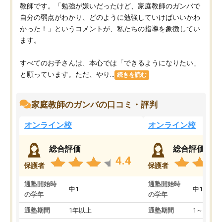
教師です。「勉強が嫌いだったけど、家庭教師のガンバで
自分の弱点がわかり、どのように勉強していけばいいかわ
かった！」というコメントが、私たちの指導を象徴してい
ます。
すべてのお子さんは、本心では「できるようになりたい」
と願っています。ただ、やり...
続きを読む
家庭教師のガンバの口コミ・評判
オンライン校
オンライン校
総合評価
総合評価
4.4
保護者
保護者
通塾開始時
通塾開始時
中1
中1
の学年
の学年
通塾期間
1年以上
通塾期間
1～3ヵ月