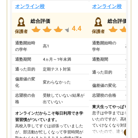
オンライン校
オンライン校
総合評価
総合評価
4.4
保護者
保護者
通塾開始時
通塾開始時の
高1
高3
の学年
学年
通塾期間
4ヵ月～1年未満
通塾期間
4ヵ月
通った目的
定期テスト対策
大学入
通った目的
対策
偏差値の変
変わらなかった
化
偏差値の変化
上がっ
志望校の合
受験していない/結果が
志望校の合格
合格し
格
出ていない
東大生ってやっぱりすご
息子は中学まではそこそ
オンラインだからこそ毎日利用でき学
いたのですが、高校に入
習習慣がついています。
ていけなくなり対面の塾
高校入学してすぐは頑張っていました
でいたので、違うアプロ
が、部活動が忙しくなって学習時間が
考えて入りました。地元