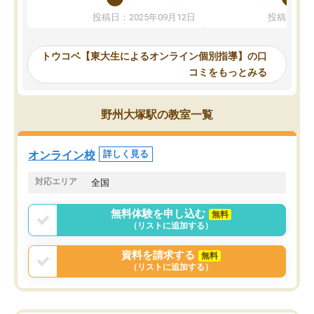
か、オプションは付帯するかなど選ぶ
教科でも)。受講科目や
投稿日：2025年09月12日
投稿日：20
事が出来ました。
めれるので、個人に合っ
講師とのマッチング後講師との初回ミ
ると思います。カリキュ
ーティングを行い、その講師で良いか
いなのがあり(有料)、受
トウコベ【東大生によるオンライン個別指導】の口
他の講師を希望するか子供との相性も
ことをどんなスケジュー
コミをもっとみる
見てから講師を決定する事ができま
くか相談したのですが、
す。
ち期待したものではなく
うちの子は、初回面談の講師の方で決
内容でした。それでも明
野州大塚駅の教室一覧
定しました。
やる気も出ましたし、苦
くなってきたようなので
オンラインツールを使用した単語帳の
お願いして良かったと思
オンライン校
詳しく見る
共有があり宿題もそちらで出される形
も合わなければチェンジ
でした。
娘は3科目ともずっと同
対応エリア
全国
2ヶ月で担当講師の方がお辞めになると
言う事で講師変更の申し出があり、あ
無料体験を申し込む
無料
まりに短期での変更だった為、塾に通
（リストに追加する）
う事にして退会しました。遅れも取り
戻せ、授業内容や講師の方は良かった
資料を請求する
無料
と思います。
（リストに追加する）