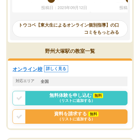
か、オプションは付帯するかなど選ぶ
教科でも)。受講科目や
投稿日：2025年09月12日
投稿日：20
事が出来ました。
めれるので、個人に合っ
講師とのマッチング後講師との初回ミ
ると思います。カリキュ
ーティングを行い、その講師で良いか
いなのがあり(有料)、受
トウコベ【東大生によるオンライン個別指導】の口
他の講師を希望するか子供との相性も
ことをどんなスケジュー
コミをもっとみる
見てから講師を決定する事ができま
くか相談したのですが、
す。
ち期待したものではなく
うちの子は、初回面談の講師の方で決
内容でした。それでも明
野州大塚駅の教室一覧
定しました。
やる気も出ましたし、苦
くなってきたようなので
オンラインツールを使用した単語帳の
お願いして良かったと思
オンライン校
詳しく見る
共有があり宿題もそちらで出される形
も合わなければチェンジ
でした。
娘は3科目ともずっと同
対応エリア
全国
2ヶ月で担当講師の方がお辞めになると
言う事で講師変更の申し出があり、あ
無料体験を申し込む
無料
まりに短期での変更だった為、塾に通
（リストに追加する）
う事にして退会しました。遅れも取り
戻せ、授業内容や講師の方は良かった
資料を請求する
無料
と思います。
（リストに追加する）