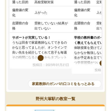
通った目的
高校受験対策
通った目的
定期テス
偏差値の変
偏差値の変
上がった
上がった
化
化
志望校の合
受験していない/結果が
志望校の合
受験して
格
出ていない
格
出ていな
サポートが充実している！
学校の教科書のポイント
うちは田舎で家庭教師なんてできるの
く教えてもらえている
かなと思ってましたが、オンラインで
体験授業を受けて入塾し
良い先生を紹介してくれて息子も毎週
なかなか勉強しない息子
その時間になると自分からタブレット
生が予定表を立ててくれ
を開いてzoomを繋げるようになりまし
つ学習習慣がついてきま
投稿日：2025年01月21日
た！5科目なんでもOKなのもとても気
オンラインで週に一度の
投稿日：20
に入っています
指導が無い日も予定表に
成績もだいぶ下の方でしたが、通い始
したり、LINEでわから
めて1年ほどだった今では平均点以上の
問できるのでとても助か
家庭教師のガンバの口コミをもっとみる
科目が増えてきました！あと1年受験ま
であるので無料の週末教室を使用しな
がら頑張って欲しいと思います！
野州大塚駅の教室一覧