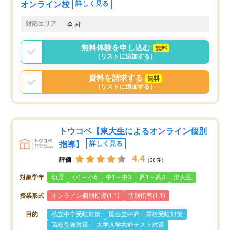
オンライン校
詳しく見る
対応エリア
全国
無料体験を申し込む
無料
（リストに追加する）
資料を請求する
無料
（リストに追加する）
トウコベ【東大生によるオンライン個別
指導】
詳しく見る
4.4
評価
（38件）
対象学年
幼児
小1～小6
中1～中3
高1～高3
浪人生
授業形式
オンライン個別指導(1:1)
個別指導(1:1)
目的
私立中学受験対策
国公立中高一貫校受験対策
高校受験対策
大学入学共通テスト対策