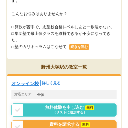
す。
こんなお悩みはありませんか？
□ 算数が苦手で、志望校合格レベルにあと一歩届かない。
□ 集団塾で最上位クラスを維持できるか不安になってき
た。
□ 塾のカリキュラムはこなせて...
続きを読む
野州大塚駅の教室一覧
オンライン校
詳しく見る
対応エリア
全国
無料体験を申し込む
無料
（リストに追加する）
資料を請求する
無料