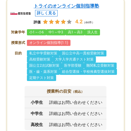
トライのオンライン個別指導塾
詳しく見る
4.2
評価
（44件）
対象学年
小1～小6
中1～中3
高1～高3
浪人生
授業形式
オンライン個別指導(1:1)
目的
私立中学受験対策
国公立中高一貫校受験対策
高校受験対策
大学入学共通テスト対策
国公立2次試験対策
医学部受験
難関私立受験対策
医・歯・薬系対策
総合型選抜・学校推薦型選抜対策
定期テスト対策
授業料の目安
（税込）
小学生
詳細はお問い合わせください
中学生
詳細はお問い合わせください
高校生
詳細はお問い合わせください