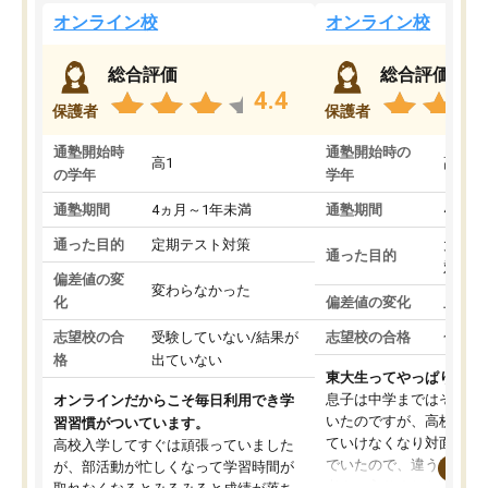
オンライン校
オンライン校
総合評価
総合評価
4.4
保護者
保護者
通塾開始時
通塾開始時の
高1
高3
の学年
学年
通塾期間
4ヵ月～1年未満
通塾期間
4ヵ月
通った目的
定期テスト対策
大学入
通った目的
対策
偏差値の変
変わらなかった
化
偏差値の変化
上がっ
志望校の合
受験していない/結果が
志望校の合格
合格し
格
出ていない
東大生ってやっぱりすご
息子は中学まではそこそ
オンラインだからこそ毎日利用でき学
いたのですが、高校に入
習習慣がついています。
ていけなくなり対面の塾
高校入学してすぐは頑張っていました
でいたので、違うアプロ
が、部活動が忙しくなって学習時間が
考えて入りました。地元