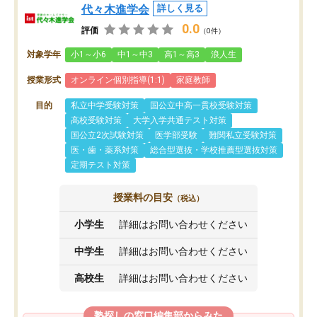
代々木進学会
詳しく見る
0.0
評価
（0件）
対象学年
小1～小6
中1～中3
高1～高3
浪人生
授業形式
オンライン個別指導(1:1)
家庭教師
目的
私立中学受験対策
国公立中高一貫校受験対策
高校受験対策
大学入学共通テスト対策
国公立2次試験対策
医学部受験
難関私立受験対策
医・歯・薬系対策
総合型選抜・学校推薦型選抜対策
定期テスト対策
授業料の目安
（税込）
小学生
詳細はお問い合わせください
中学生
詳細はお問い合わせください
高校生
詳細はお問い合わせください
塾探しの窓口編集部からみた