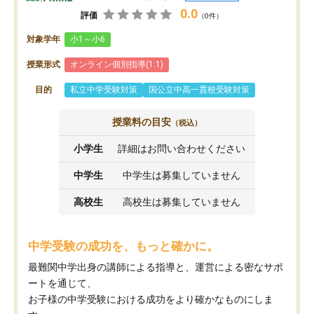
0.0
評価
（0件）
対象学年
小1～小6
授業形式
オンライン個別指導(1:1)
目的
私立中学受験対策
国公立中高一貫校受験対策
授業料の目安
（税込）
小学生
詳細はお問い合わせください
中学生
中学生は募集していません
高校生
高校生は募集していません
中学受験の成功を、もっと確かに。
最難関中学出身の講師による指導と、運営による密なサポ
ートを通じて、
お子様の中学受験における成功をより確かなものにしま