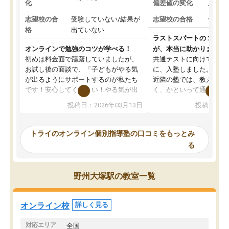
化
偏差値の変化
上がっ
志望校の合
受験していない/結果が
志望校の合格
合格し
格
出ていない
ラストスパートの１か月
オンラインで勉強のコツが学べる！
が、本当に助かりました
初めは料金面で躊躇していましたが、
共通テストに向けての追
お試し後の面談で、「子どもがやる気
に、入塾しました。田舎
が出るようにサポートするのが私たち
近隣の塾では、教えても
です！安心してください！やる気が出
く、かといって通うには
ないのは私たち講師の責任です」と言
が、トライならオンライ
投稿日：2026年03月13日
投稿日：20
ってくださり、確かに！と考えて、思
可能なので本当に助かり
い切って入塾しました。英語が苦手だ
テストの内容重視でした
ったんですが、学生の先生から学ぶこ
らないところをピンポイ
トライのオンライン個別指導塾の口コミをもっとみ
とで、勉強のコツみたいなものをつか
頂いて、とてもわかりや
る
み、徐々に成績が上がったらいいなと
していました。一生を左
思っていました。何が今足りないのか
スト、多少お金がかかっ
を的確に指導いただき、子どももびっ
思い切って入塾してよか
野州大塚駅の教室一覧
くりするほど楽しんでやる気を持って
塾を受けています。狙い通り、少しず
つ成績も上がり、苦手意識も無くなっ
オンライン校
詳しく見る
てきたので、さらに苦手な数学も追加
でお願いしました。来年の高校受験に
対応エリア
全国