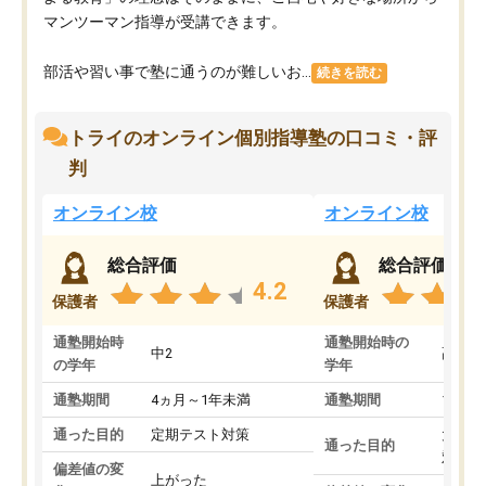
マンツーマン指導が受講できます。
部活や習い事で塾に通うのが難しいお...
続きを読む
トライのオンライン個別指導塾の口コミ・評
判
オンライン校
オンライン校
総合評価
総合評価
4.2
保護者
保護者
通塾開始時
通塾開始時の
中2
高3
の学年
学年
通塾期間
4ヵ月～1年未満
通塾期間
1～3
通った目的
定期テスト対策
大学入
通った目的
対策
偏差値の変
上がった