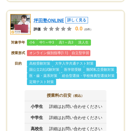
坪田塾ONLINE
詳しく見る
0.0
評価
（0件）
対象学年
小6
中1～中3
高1～高3
浪人生
授業形式
オンライン個別指導(1:1)
自立型学習
目的
高校受験対策
大学入学共通テスト対策
国公立2次試験対策
医学部受験
難関私立受験対策
医・歯・薬系対策
総合型選抜・学校推薦型選抜対策
定期テスト対策
授業料の目安
（税込）
小学生
詳細はお問い合わせください
中学生
詳細はお問い合わせください
高校生
詳細はお問い合わせください