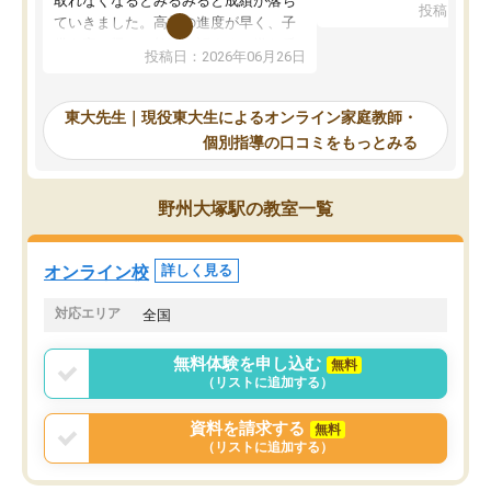
取れなくなるとみるみると成績が落ち
投稿日：20
で、当初は模試でD判定
ていきました。高校の進度が早く、子
していたのですが、やは
供も家に帰って勉強の話すると嫌な反
投稿日：2026年06月26日
験勉強に詳しく、先生か
応を示します。東大先生にお願いして
受け合格できました。ま
からは効率的な計画を先生が立ててく
自習室が毎日使えていつ
れるので、親としても安心です。毎日
東大先生｜現役東大生によるオンライン家庭教師・
るのが心強かったようで
使える自習室とかもあり、わからない
個別指導の口コミをもっとみる
謝です。
ところがあれば先生が回答してくれる
のも重宝しています。
野州大塚駅の教室一覧
オンライン校
詳しく見る
対応エリア
全国
無料体験を申し込む
無料
（リストに追加する）
資料を請求する
無料
（リストに追加する）