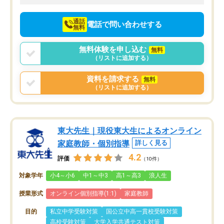
向けて頑張っています。
通話
電話で問い合わせする
無料
無料体験を申し込む
無料
（リストに追加する）
資料を請求する
無料
（リストに追加する）
東大先生｜現役東大生によるオンライン
家庭教師・個別指導
詳しく見る
4.2
評価
（10件）
対象学年
小4～小6
中1～中3
高1～高3
浪人生
授業形式
オンライン個別指導(1:1)
家庭教師
目的
私立中学受験対策
国公立中高一貫校受験対策
高校受験対策
大学入学共通テスト対策