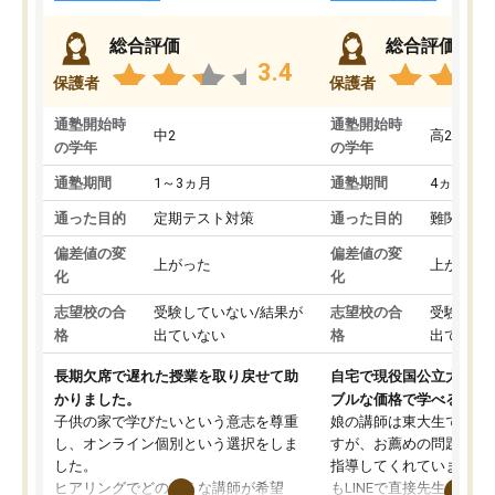
総合評価
総合評価
3.4
保護者
保護者
通塾開始時
通塾開始時
中2
高2
の学年
の学年
通塾期間
1～3ヵ月
通塾期間
4ヵ月～1
通った目的
定期テスト対策
通った目的
難関私立
偏差値の変
偏差値の変
上がった
上がった
化
化
志望校の合
受験していない/結果が
志望校の合
受験して
格
出ていない
格
出ていな
長期欠席で遅れた授業を取り戻せて助
自宅で現役国公立大学生
かりました。
ブルな価格で学べる
子供の家で学びたいという意志を尊重
娘の講師は東大生では無
し、オンライン個別という選択をしま
すが、お薦めの問題集や
した。
指導してくれています。2
ヒアリングでどのような講師が希望
もLINEで直接先生に質問