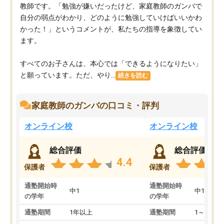
教師です。「勉強が嫌いだったけど、家庭教師のガンバで
自分の弱点がわかり、どのように勉強していけばいいかわ
かった！」というコメントが、私たちの指導を象徴してい
ます。
すべてのお子さんは、本心では「できるようになりたい」
と願っています。ただ、やり...
続きを読む
家庭教師のガンバの口コミ・評判
オンライン校
オンライン校
総合評価
総合評価
4.4
保護者
保護者
通塾開始時
通塾開始時
中1
中1
の学年
の学年
通塾期間
1年以上
通塾期間
1～3ヵ月