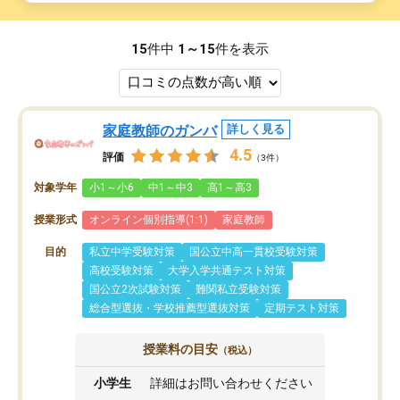
15
件中
1～15
件を表示
家庭教師のガンバ
詳しく見る
4.5
評価
（3件）
対象学年
小1～小6
中1～中3
高1～高3
授業形式
オンライン個別指導(1:1)
家庭教師
目的
私立中学受験対策
国公立中高一貫校受験対策
高校受験対策
大学入学共通テスト対策
国公立2次試験対策
難関私立受験対策
総合型選抜・学校推薦型選抜対策
定期テスト対策
授業料の目安
（税込）
小学生
詳細はお問い合わせください