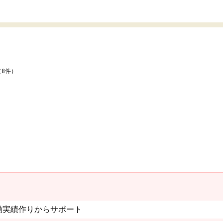
（8件）
動実績作りからサポート