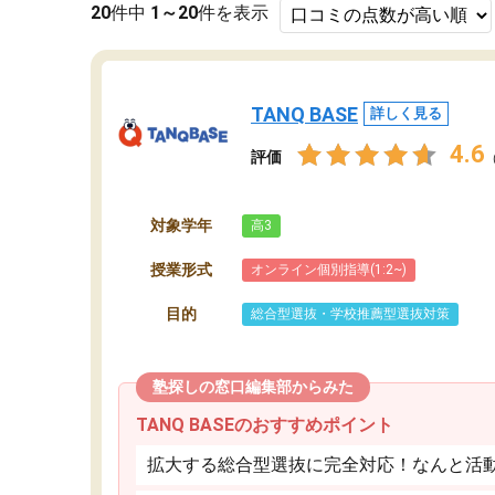
20
件中
1～20
件を表示
TANQ BASE
詳しく見る
4.6
評価
対象学年
高3
授業形式
オンライン個別指導(1:2~)
目的
総合型選抜・学校推薦型選抜対策
塾探しの窓口編集部からみた
TANQ BASEのおすすめポイント
拡大する総合型選抜に完全対応！なんと活