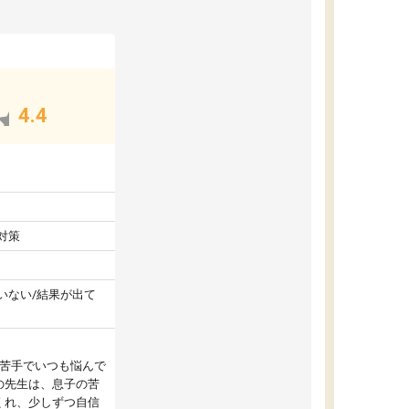
4.4
対策
いない/結果が出て
が苦手でいつも悩んで
の先生は、息子の苦
くれ、少しずつ自信