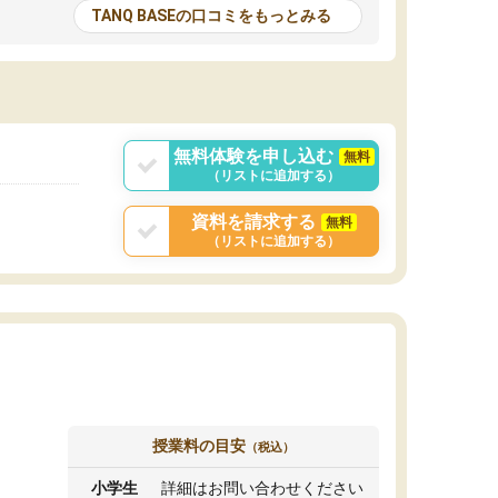
とる機会が増えたり
が多いので、その子達に感化されて自分も『も
TANQ BASEの口コミをもっとみる
次試験対策の面接練
っと何かに取り組んでみよう』と思えます。
てもらい飛躍的に成
はたらく部はオンラインなので、色々な場所の
面接自体も試験まで
コーチも生徒がいて、みんなフレンドリーなの
した。その結果本番
で気軽に話せるのでとても楽しいです。
りと伝えることもで
ことができました。
無料体験を申し込む
無料
（リストに追加する）
資料を請求する
無料
（リストに追加する）
授業料の目安
（税込）
小学生
詳細はお問い合わせください