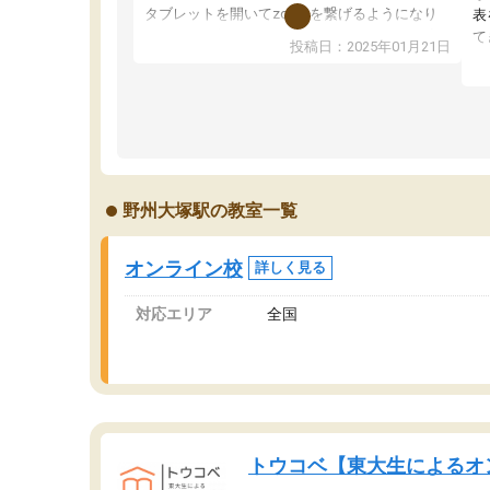
タブレットを開いてzoomを繋げるようになり
表
ました！5科目なんでもOKなのもとても気に入
て
投稿日：2025年01月21日
っています
オ
成績もだいぶ下の方でしたが、通い始めて1年ほ
い
どだった今では平均点以上の科目が増えてきま
か
した！あと1年受験まであるので無料の週末教室
て
を使用しながら頑張って欲しいと思います！
野州大塚駅の教室一覧
オンライン校
詳しく見る
対応エリア
全国
トウコベ【東大生によるオ