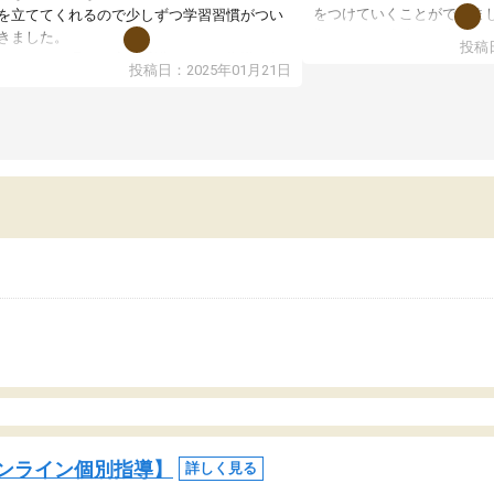
をつけていくことができま
を立ててくれるので少しずつ学習習慣がつい
期テストの成績が10点以上
きました。
投稿日
ても喜んでいます。
ンラインで週に一度の受講ですが、指導が無
投稿日：2025年01月21日
日も予定表に基づいて勉強したり、LINEでわ
らないところを質問できるのでとても助かっ
います。
ンライン個別指導】
詳しく見る