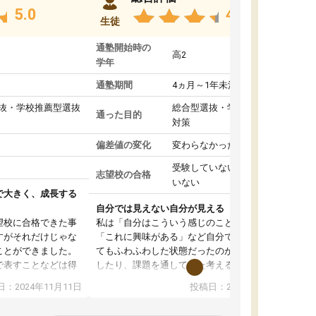
5.0
4.8
生徒
通塾開始時の
高2
学年
通塾期間
4ヵ月～1年未満
抜・学校推薦型選抜
総合型選抜・学校推薦型選抜
通った目的
対策
偏差値の変化
変わらなかった
受験していない/結果が出て
志望校の合格
いない
で大きく、成長する
自分では見えない自分が見える
望校に合格できた事
私は「自分はこういう感じのことがしたい」
すがそれだけじゃな
「これに興味がある」など自分で自己分析をし
ことができました。
てもふわふわした状態だったのが、コーチと話
で表すことなどは得
したり、課題を通してまた考えることで、もっ
話すことやコミュニ
と詳しく自分のことが理解できました。いつで
：2024年11月11日
投稿日：2024年10月31日
手でした。
も質問できるので、そこも1つの魅力です。ま
同じ学年の方々と関
た、はたらく部にいる生徒達は意識高い系の子