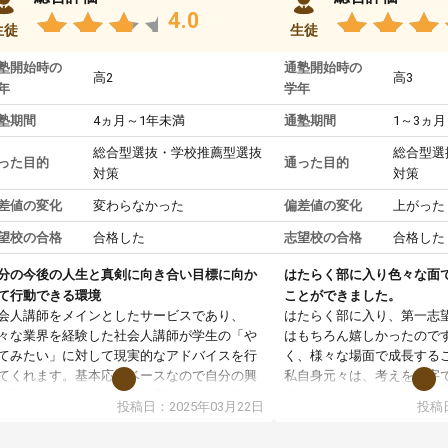
4.0
生徒
生徒
塾開始時の
通塾開始時の
高2
高3
年
学年
塾期間
4ヵ月～1年未満
通塾期間
1～3ヵ月
総合型選抜・学校推薦型選抜
総合型選
った目的
通った目的
対策
対策
差値の変化
変わらなかった
偏差値の変化
上がった
望校の合格
合格した
志望校の合格
合格した
分の今後の人生と真剣に向き合い目標に向か
はたらく部に入り色々な面
て行動できる環境
ことができました。
会人講師をメインとしたサービスであり、
はたらく部に入り、第一志
々な業界を経験した社会人講師が学生の「や
はもちろん嬉しかったので
てみたい」に対して現実的なアドバイスを行
く、様々な場面で成長する
てくれます。基本応援ベースなので自分の興
私自身元々は、考えを文字
分野について学生知識では思いつかない部分
意だったのですが、人前で
投稿日：2025年03月22日
投稿日
で深ぼる事が出来ます。
ケーションをとることが苦
合型選抜対策として志望理由書・面接・小論
しかし、はたらく部に入り