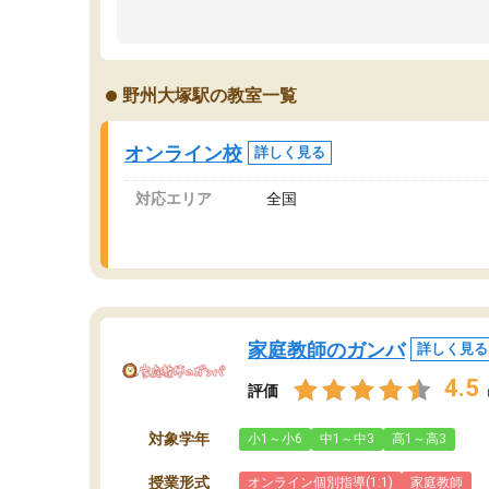
のため多くの意見を聞くことができ、より良い
文
ものを推敲することが可能だ。
て
どの人も優しく、親身に接してくださるのでや
う
る気も出て、良かったです！！
計
野州大塚駅の教室一覧
る
い
会
オンライン校
詳しく見る
の
対応エリア
全国
家庭教師のガンバ
詳しく見る
4.5
評価
対象学年
小1～小6
中1～中3
高1～高3
授業形式
オンライン個別指導(1:1)
家庭教師