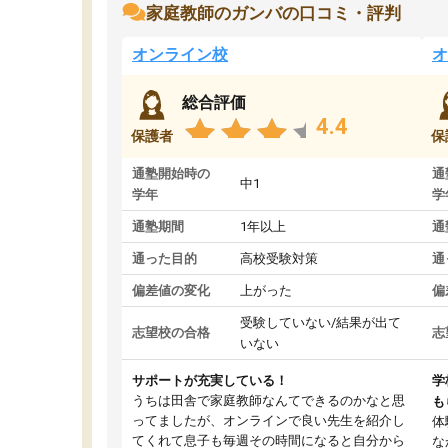
家庭教師のガンバの口コミ・評判
オンライン校
オ
総合評価
4.4
保護者
保
通塾開始時の
通
中1
学年
学
通塾期間
1年以上
通
通った目的
高校受験対策
通
偏差値の変化
上がった
偏
受験していない/結果が出て
志望校の合格
志
いない
サポートが充実している！
学
うちは田舎で家庭教師なんてできるのかなと思
も
ってましたが、オンラインで良い先生を紹介し
体
てくれて息子も毎週その時間になると自分から
な