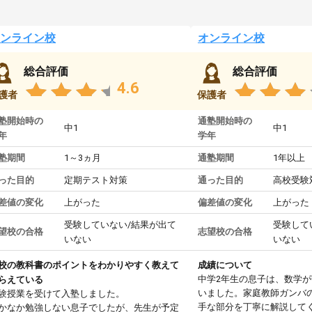
ンライン校
オンライン校
総合評価
総合評価
4.6
護者
保護者
塾開始時の
通塾開始時の
中1
中1
年
学年
塾期間
1～3ヵ月
通塾期間
1年以上
った目的
定期テスト対策
通った目的
高校受験
差値の変化
上がった
偏差値の変化
上がった
受験していない/結果が出て
受験して
望校の合格
志望校の合格
いない
いない
校の教科書のポイントをわかりやすく教えて
成績について
中学2年生の息子は、数学
らえている
いました。家庭教師ガンバ
験授業を受けて入塾しました。
手な部分を丁寧に解説して
かなか勉強しない息子でしたが、先生が予定