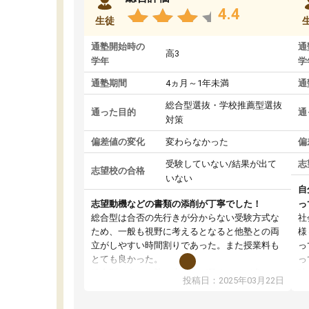
4.4
生徒
通塾開始時の
通
高3
学年
学
通塾期間
4ヵ月～1年未満
通
総合型選抜・学校推薦型選抜
通った目的
通
対策
偏差値の変化
変わらなかった
偏
受験していない/結果が出て
志
志望校の合格
いない
自
志望動機などの書類の添削が丁寧でした！
っ
総合型は合否の先行きが分からない受験方式な
社
ため、一般も視野に考えるとなると他塾との両
様
立がしやすい時間割りであった。また授業料も
っ
とても良かった。
っ
総合型の多くの塾は大学生が見ることが多い
味
投稿日：2025年03月22日
が、はたらく部総合型コースは大学生の目だけ
ま
でなく、数人の大人にも目を通して頂ける。そ
総