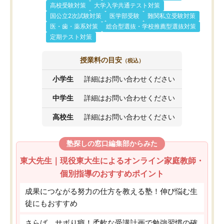
高校受験対策
大学入学共通テスト対策
国公立2次試験対策
医学部受験
難関私立受験対策
医・歯・薬系対策
総合型選抜・学校推薦型選抜対策
定期テスト対策
授業料の目安
（税込）
小学生
詳細はお問い合わせください
中学生
詳細はお問い合わせください
高校生
詳細はお問い合わせください
塾探しの窓口編集部からみた
東大先生｜現役東大生によるオンライン家庭教師・
個別指導のおすすめポイント
成果につながる努力の仕方を教える塾！伸び悩む生
徒にもおすすめ
さらば、サボり癖！柔軟な受講計画で勉強習慣の確