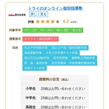
トライのオンライン個別指導塾
詳しく見る
4.2
評価
（44件）
対象学年
小1～小6
中1～中3
高1～高3
浪人生
授業形式
オンライン個別指導(1:1)
目的
私立中学受験対策
国公立中高一貫校受験対策
高校受験対策
大学入学共通テスト対策
国公立2次試験対策
医学部受験
難関私立受験対策
医・歯・薬系対策
総合型選抜・学校推薦型選抜対策
定期テスト対策
授業料の目安
（税込）
小学生
詳細はお問い合わせください
中学生
詳細はお問い合わせください
高校生
詳細はお問い合わせください