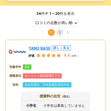
24
件中
1～20
件を表示
1
2
TANQ BASE
詳しく見る
4.6
評価
（8件）
対象学年
高3
授業形式
オンライン個別指導(1:2~)
目的
総合型選抜・学校推薦型選抜対策
授業料の目安
（税込）
小学生
小学生は募集していません