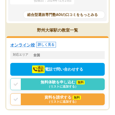
投稿日：2024年12月25日
思いました。
るなぁと強く感じることできました。
AOIでは、カウンセリン
また、他の先生の意見も聞いてみたい
で、AO入試を改めて知
と相談すると、他の先生も紹介してく
総合型選抜専門塾AOIの口コミをもっとみる
それに対しての具体的な
ださり、客観的なアドバイスもいただ
ことでした。更に子供の
くことができました（志望理由・自己
る適正等についても詳し
PR等の添削において）。そして、なに
野州大塚駅の教室一覧
でき、メンターの方々も
より自習室が解放されている点がよか
けてらっしゃいますので
ったです。友達と好きな時間に自習
せることができました。
し、お互いを高めあえる環境がありま
オンライン校
詳しく見る
した。
対応エリア
全国
通話
電話で問い合わせする
無料
無料体験を申し込む
無料
（リストに追加する）
資料を請求する
無料
（リストに追加する）