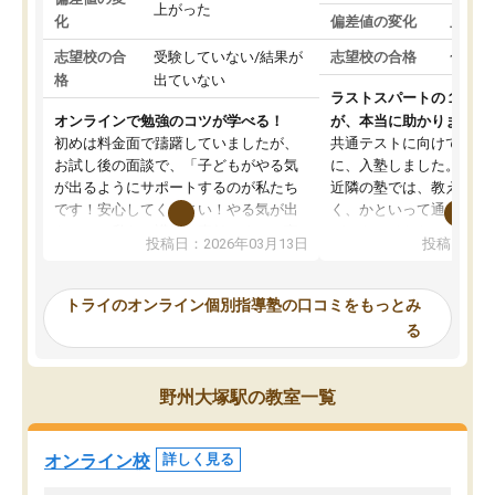
上がった
化
偏差値の変化
上がっ
志望校の合
受験していない/結果が
志望校の合格
合格し
格
出ていない
ラストスパートの１か月
オンラインで勉強のコツが学べる！
が、本当に助かりました
初めは料金面で躊躇していましたが、
共通テストに向けての追
お試し後の面談で、「子どもがやる気
に、入塾しました。田舎
が出るようにサポートするのが私たち
近隣の塾では、教えても
です！安心してください！やる気が出
く、かといって通うには
ないのは私たち講師の責任です」と言
が、トライならオンライ
投稿日：2026年03月13日
投稿日：20
ってくださり、確かに！と考えて、思
可能なので本当に助かり
い切って入塾しました。英語が苦手だ
テストの内容重視でした
ったんですが、学生の先生から学ぶこ
らないところをピンポイ
トライのオンライン個別指導塾の口コミをもっとみ
とで、勉強のコツみたいなものをつか
頂いて、とてもわかりや
る
み、徐々に成績が上がったらいいなと
していました。一生を左
思っていました。何が今足りないのか
スト、多少お金がかかっ
を的確に指導いただき、子どももびっ
思い切って入塾してよか
野州大塚駅の教室一覧
くりするほど楽しんでやる気を持って
塾を受けています。狙い通り、少しず
つ成績も上がり、苦手意識も無くなっ
オンライン校
詳しく見る
てきたので、さらに苦手な数学も追加