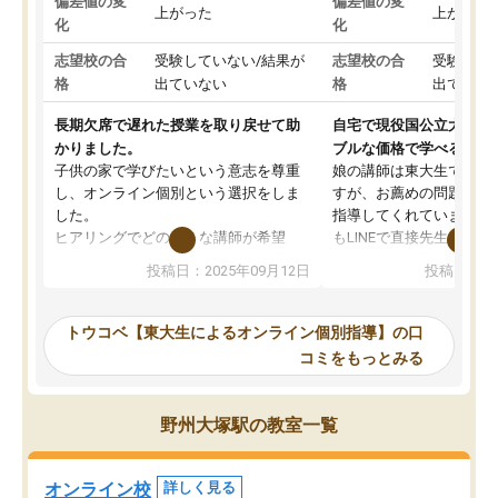
偏差値の変
偏差値の変
上がった
上がった
化
化
志望校の合
受験していない/結果が
志望校の合
受験して
格
出ていない
格
出ていな
長期欠席で遅れた授業を取り戻せて助
自宅で現役国公立大学生
かりました。
ブルな価格で学べる
子供の家で学びたいという意志を尊重
娘の講師は東大生では無
し、オンライン個別という選択をしま
すが、お薦めの問題集や
した。
指導してくれています。2
ヒアリングでどのような講師が希望
もLINEで直接先生に質問
か、オプションは付帯するかなど選ぶ
教科でも)。受講科目や
投稿日：2025年09月12日
投稿日：20
事が出来ました。
めれるので、個人に合っ
講師とのマッチング後講師との初回ミ
ると思います。カリキュ
ーティングを行い、その講師で良いか
いなのがあり(有料)、受
トウコベ【東大生によるオンライン個別指導】の口
他の講師を希望するか子供との相性も
ことをどんなスケジュー
コミをもっとみる
見てから講師を決定する事ができま
くか相談したのですが、
す。
ち期待したものではなく
うちの子は、初回面談の講師の方で決
内容でした。それでも明
野州大塚駅の教室一覧
定しました。
やる気も出ましたし、苦
くなってきたようなので
オンラインツールを使用した単語帳の
お願いして良かったと思
オンライン校
詳しく見る