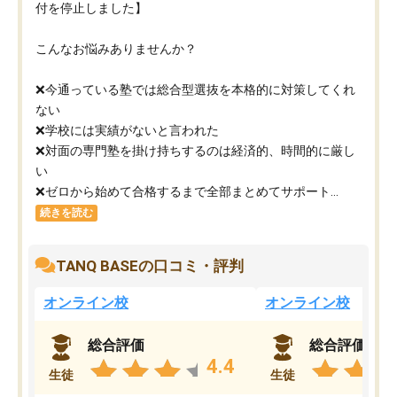
付を停止しました】
こんなお悩みありませんか？
❌今通っている塾では総合型選抜を本格的に対策してくれ
ない
❌学校には実績がないと言われた
❌対面の専門塾を掛け持ちするのは経済的、時間的に厳し
い
❌ゼロから始めて合格するまで全部まとめてサポート...
続きを読む
TANQ BASEの口コミ・評判
オンライン校
オンライン校
総合評価
総合評価
4.4
生徒
生徒