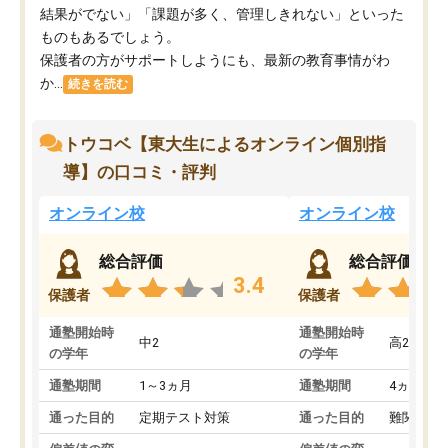
結果がでない」「課題が多く、管理しきれない」といった
ものもあるでしょう。
保護者の方がサポートしようにも、最新の教育事情がわ
か...
続きを読む
トウコベ【東大生によるオンライン個別指
導】の口コミ・評判
オンライン校
オンライン校
総合評価
総合評価
3.4
保護者
保護者
通塾開始時
通塾開始時
中2
高2
の学年
の学年
通塾期間
1～3ヵ月
通塾期間
4ヵ月～1
通った目的
定期テスト対策
通った目的
難関私立