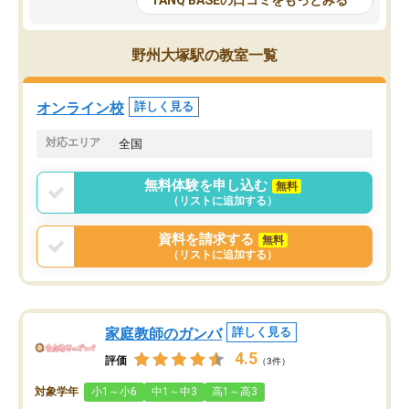
TANQ BASEの口コミをもっとみる
も目を通して頂ける。そのため多くの
接・小論文などの技術指
意見を聞くことができ、より良いもの
ション内容になっていま
を推敲することが可能だ。
選抜を通して将来自分が
野州大塚駅の教室一覧
どの人も優しく、親身に接してくださ
のかといった人生設計・
るのでやる気も出て、良かったで
を社会人として働いてい
す！！
に考える事が出来る環境
オンライン校
詳しく見る
番の魅力だと思います。
い事が何もない所から社
対応エリア
全国
ポートを受け、学びたい
標を見つける事が出来ま
無料体験を申し込む
無料
（リストに追加する）
資料を請求する
無料
（リストに追加する）
家庭教師のガンバ
詳しく見る
4.5
評価
（3件）
対象学年
小1～小6
中1～中3
高1～高3