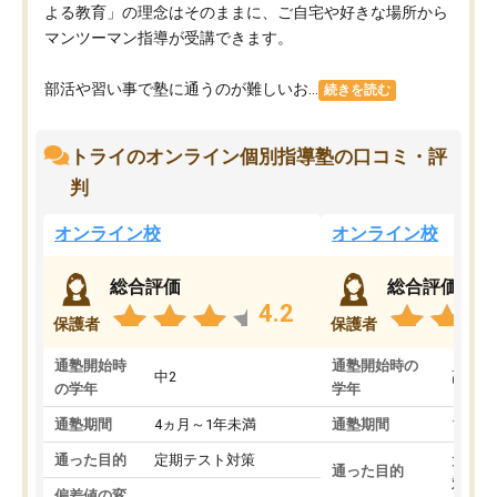
よる教育」の理念はそのままに、ご自宅や好きな場所から
マンツーマン指導が受講できます。
部活や習い事で塾に通うのが難しいお...
続きを読む
トライのオンライン個別指導塾の口コミ・評
判
オンライン校
オンライン校
総合評価
総合評価
4.2
保護者
保護者
通塾開始時
通塾開始時の
中2
高3
の学年
学年
通塾期間
4ヵ月～1年未満
通塾期間
1～3
通った目的
定期テスト対策
大学入
通った目的
対策
偏差値の変