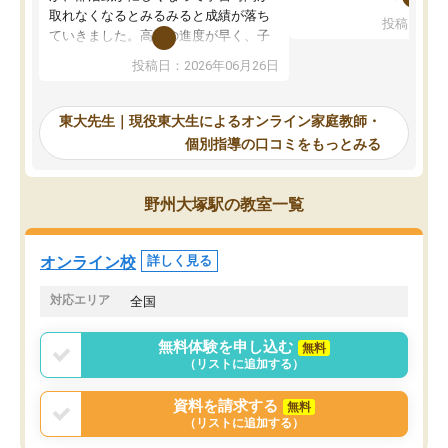
考えて入りました。地元
取れなくなるとみるみると成績が落ち
投稿日：20
で、当初は模試でD判定
ていきました。高校の進度が早く、子
していたのですが、やは
供も家に帰って勉強の話すると嫌な反
投稿日：2026年06月26日
験勉強に詳しく、先生か
応を示します。東大先生にお願いして
受け合格できました。ま
からは効率的な計画を先生が立ててく
自習室が毎日使えていつ
れるので、親としても安心です。毎日
東大先生｜現役東大生によるオンライン家庭教師・
るのが心強かったようで
使える自習室とかもあり、わからない
個別指導の口コミをもっとみる
謝です。
ところがあれば先生が回答してくれる
のも重宝しています。
野州大塚駅の教室一覧
オンライン校
詳しく見る
対応エリア
全国
無料体験を申し込む
無料
（リストに追加する）
資料を請求する
無料
（リストに追加する）