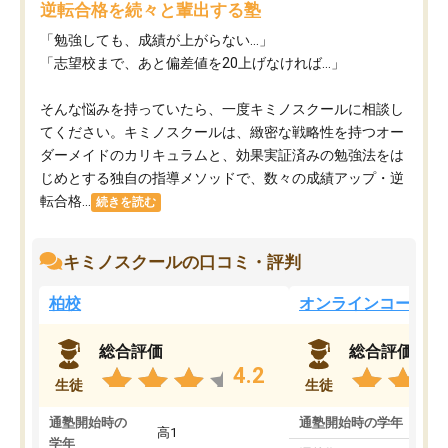
逆転合格を続々と輩出する塾
「勉強しても、成績が上がらない…」
「志望校まで、あと偏差値を20上げなければ…」
そんな悩みを持っていたら、一度キミノスクールに相談し
てください。キミノスクールは、緻密な戦略性を持つオー
ダーメイドのカリキュラムと、効果実証済みの勉強法をは
じめとする独自の指導メソッドで、数々の成績アップ・逆
転合格...
続きを読む
キミノスクールの口コミ・評判
柏校
オンラインコース
総合評価
総合評価
4.2
生徒
生徒
通塾開始時の
通塾開始時の学年
中
高1
学年