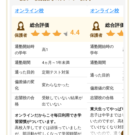
オンライン校
オンライン校
総合評価
総合評価
4.4
保護者
保護者
通塾開始時
通塾開始時の
高1
高3
の学年
学年
通塾期間
4ヵ月～1年未満
通塾期間
4ヵ月
通った目的
定期テスト対策
大学入
通った目的
対策
偏差値の変
変わらなかった
化
偏差値の変化
上がっ
志望校の合
受験していない/結果が
志望校の合格
合格し
格
出ていない
東大生ってやっぱりすご
息子は中学まではそこそ
オンラインだからこそ毎日利用でき学
いたのですが、高校に入
習習慣がついています。
ていけなくなり対面の塾
高校入学してすぐは頑張っていました
でいたので、違うアプロ
が、部活動が忙しくなって学習時間が