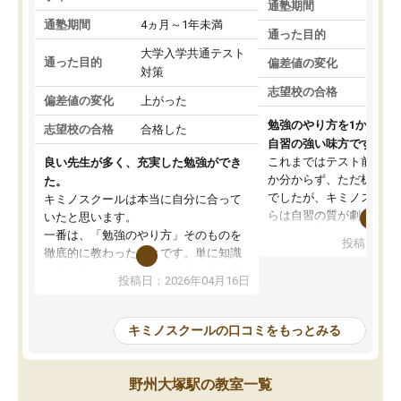
通塾期間
通塾期間
4ヵ月～1年未満
通った目的
大学入学共通テスト
通った目的
偏差値の変化
対策
志望校の合格
偏差値の変化
上がった
勉強のやり方を1から教
志望校の合格
合格した
自習の強い味方です。
これまではテスト前に何
良い先生が多く、充実した勉強ができ
か分からず、ただ机に座
た。
でしたが、キミノスクー
キミノスクールは本当に自分に合って
らは自習の質が劇的に変
いたと思います。
先生が毎日何をすべきか
一番は、「勉強のやり方」そのものを
投稿日：20
を明確にしてくれるので
徹底的に教わったことです。単に知識
ずに学習に取り組めるよ
を詰め込むのではなく、自学自習の習
投稿日：2026年04月16日
が一番の収穫です。
慣が身につくよう並走してくれるの
授業で教えてもらうとい
で、通塾日以外も机に向かうのが苦で
の仕方をコーチングして
はなくなりました。
キミノスクールの口コミをもっとみる
ルなので、家での学習習
身につきました。結果と
講師の方との距離も近く、親身なコー
た英語の偏差値が10以上
チングのおかげで、停滞期もモチベー
野州大塚駅の教室一覧
していた公立高校に無事
ションを維持できました。「やらされ