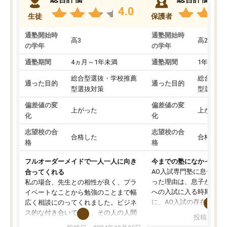
4.0
生徒
保護者
通塾開始時
通塾開始時
高3
高2
の学年
の学年
通塾期間
4ヵ月～1年未満
通塾期間
1年以上
総合型選抜・学校推薦
総合型選
通った目的
通った目的
型選抜対策
型選抜対
偏差値の変
偏差値の変
上がった
上がった
化
化
志望校の合
志望校の合
合格した
合格した
格
格
フルオーダーメイドで一人一人に向き
今までの塾になかったA
AO入試専門塾に息子を
合ってくれる
った理由は、息子が高校
私の場合、先生との相性が良く、プラ
への入試に入る時期に差
イベートなことから勉強のことまで幅
に、AO入試の存在を息
広く相談にのってくれました。ビジネ
してもその制度で合格し
ス的な付き合いでなく、その人の人間
投稿日：20
たことから、AOIに入塾
性までを適切に把握し、むきあってい