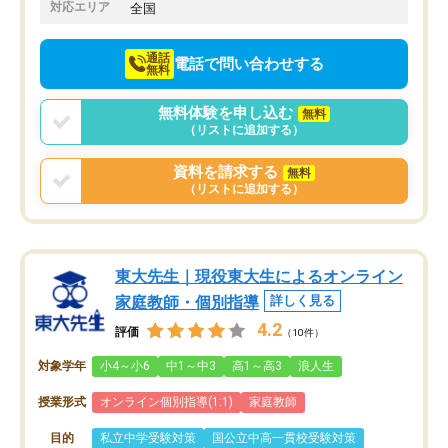
でお願いしました。来年の高校受験に
対応エリア
全国
向けて頑張っています。
通話
電話で問い合わせする
無料
無料体験を申し込む
無料
（リストに追加する）
資料を請求する
無料
（リストに追加する）
東大先生｜現役東大生によるオンライン
家庭教師・個別指導
詳しく見る
4.2
評価
（10件）
対象学年
小4～小6
中1～中3
高1～高3
浪人生
授業形式
オンライン個別指導(1:1)
家庭教師
目的
私立中学受験対策
国公立中高一貫校受験対策