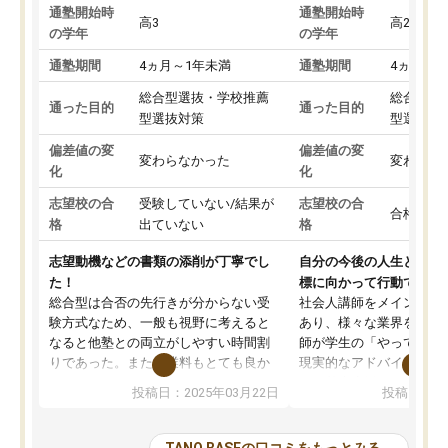
通塾開始時
通塾開始時
高3
高2
の学年
の学年
通塾期間
4ヵ月～1年未満
通塾期間
4ヵ月～1
総合型選抜・学校推薦
総合型選
通った目的
通った目的
型選抜対策
型選抜対
偏差値の変
偏差値の変
変わらなかった
変わらな
化
化
志望校の合
受験していない/結果が
志望校の合
合格した
格
出ていない
格
志望動機などの書類の添削が丁寧でし
自分の今後の人生と真剣
た！
標に向かって行動できる
総合型は合否の先行きが分からない受
社会人講師をメインとし
験方式なため、一般も視野に考えると
あり、様々な業界を経験
なると他塾との両立がしやすい時間割
師が学生の「やってみた
りであった。また授業料もとても良か
現実的なアドバイスを行
った。
す。基本応援ベースなの
投稿日：2025年03月22日
投稿日：20
総合型の多くの塾は大学生が見ること
分野について学生知識で
が多いが、はたらく部総合型コースは
い部分まで深ぼる事が出
大学生の目だけでなく、数人の大人に
総合型選抜対策として志