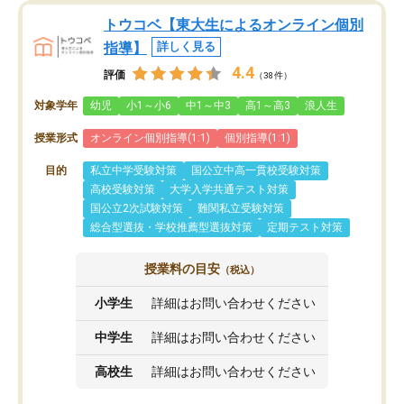
トウコベ【東大生によるオンライン個別
指導】
詳しく見る
4.4
評価
（38件）
対象学年
幼児
小1～小6
中1～中3
高1～高3
浪人生
授業形式
オンライン個別指導(1:1)
個別指導(1:1)
目的
私立中学受験対策
国公立中高一貫校受験対策
高校受験対策
大学入学共通テスト対策
国公立2次試験対策
難関私立受験対策
総合型選抜・学校推薦型選抜対策
定期テスト対策
授業料の目安
（税込）
小学生
詳細はお問い合わせください
中学生
詳細はお問い合わせください
高校生
詳細はお問い合わせください