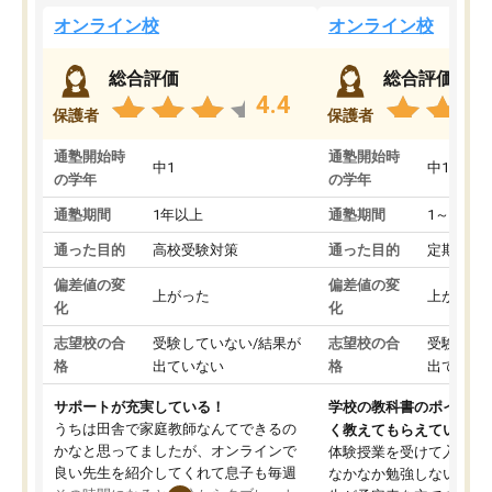
オンライン校
オンライン校
総合評価
総合評価
4.4
保護者
保護者
通塾開始時
通塾開始時
中1
中1
の学年
の学年
通塾期間
1年以上
通塾期間
1～3ヵ月
通った目的
高校受験対策
通った目的
定期テス
偏差値の変
偏差値の変
上がった
上がった
化
化
志望校の合
受験していない/結果が
志望校の合
受験して
格
出ていない
格
出ていな
サポートが充実している！
学校の教科書のポイント
うちは田舎で家庭教師なんてできるの
く教えてもらえている
かなと思ってましたが、オンラインで
体験授業を受けて入塾し
良い先生を紹介してくれて息子も毎週
なかなか勉強しない息子