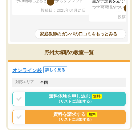
その時間になると自分からタブレット
生が予定表を立ててくれ
を開いてzoomを繋げるようになりまし
つ学習習慣がついてきま
投稿日：2025年01月21日
た！5科目なんでもOKなのもとても気
オンラインで週に一度の
投稿日：20
に入っています
指導が無い日も予定表に
成績もだいぶ下の方でしたが、通い始
したり、LINEでわから
めて1年ほどだった今では平均点以上の
問できるのでとても助か
家庭教師のガンバの口コミをもっとみる
科目が増えてきました！あと1年受験ま
であるので無料の週末教室を使用しな
がら頑張って欲しいと思います！
野州大塚駅の教室一覧
オンライン校
詳しく見る
対応エリア
全国
無料体験を申し込む
無料
（リストに追加する）
資料を請求する
無料
（リストに追加する）