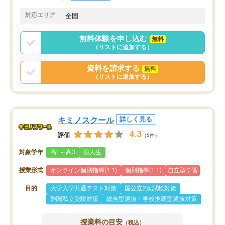
共有があり宿題もそちらで出される形
も合わなければチェンジ
でした。
娘は3科目ともずっと同
対応エリア
全国
2ヶ月で担当講師の方がお辞めになると
言う事で講師変更の申し出があり、あ
無料体験を申し込む
無料
まりに短期での変更だった為、塾に通
（リストに追加する）
う事にして退会しました。遅れも取り
戻せ、授業内容や講師の方は良かった
資料を請求する
無料
と思います。
（リストに追加する）
キミノスクール
詳しく見る
4.3
評価
（5件）
対象学年
高1～高3
浪人生
授業形式
オンライン個別指導(1:1)
個別指導(1:1)
自立型学習
目的
大学入学共通テスト対策
国公立2次試験対策
難関私立受験対策
総合型選抜・学校推薦型選抜対策
授業料の目安
（税込）