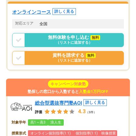
た。自分から学ぶ姿勢を
る勉強」から「目標のための勉強」へ
たい家庭には本当におす
意識が変わったことが、目標校への合
オンラインコース
詳しく見る
思います。
格に繋がったと思います。
対応エリア
全国
無料体験を申し込む
無料
（リストに追加する）
資料を請求する
無料
（リストに追加する）
キャンペーン対象塾
塾探しの窓口から入塾すると
入塾金1万円OFF
総合型選抜専門塾AOI
詳しく見る
4.3
評価
（3件）
対象学年
高1～高3
浪人生
授業形式
オンライン個別指導(1:1)
個別指導(1:1)
映像授業