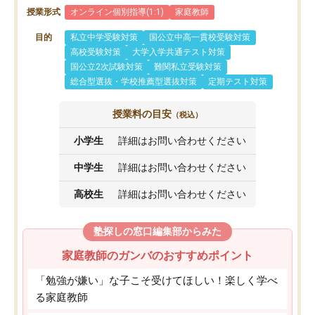
授業形式
オンライン個別指導(1:1)
家庭教師
目的
私立中学受験対策
国公立中高一貫校受験対策
高校受験対策
大学入学共通テスト対策
国公立2次試験対策
難関私立受験対策
総合型選抜・学校推薦型選抜対策
定期テスト対策
授業料の目安
（税込）
小学生
詳細はお問い合わせください
中学生
詳細はお問い合わせください
高校生
詳細はお問い合わせください
塾探しの窓口編集部からみた
家庭教師のガンバのおすすめポイント
「勉強が嫌い」な子こそ受けてほしい！楽しく学べ
る家庭教師