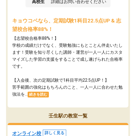
高校生
詳細はお問い合わせください
キョウコベなら、定期試験1科目22.5点UP & 志
望校合格率88%！
【志望校合格率88%！】
学校の成績だけでなく、受験勉強にもとことん伴走いたし
ます！受験を知り尽くした講師・運営が​一人一人にカスタ
マイズした学習の支援をすることで成し遂げられた合格率
です。
【入会後、次の定期試験で1科目平均22.5点UP！】
苦手範囲の強化はもちろんのこと、​一人一人に合わせた勉
強法を...
続きを読む
壬生駅の教室一覧
オンライン校
詳しく見る