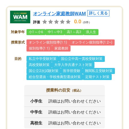
オンライン家庭教師WAM
詳しく見る
0.0
評価
（0件）
対象学年
小1～小6
中1～中3
高1～高3
浪人生
授業形式
オンライン個別指導(1:1)
オンライン個別指導(1:2~)
個別指導(1:1)
家庭教師
目的
私立中学受験対策
国公立中高一貫校受験対策
高校受験対策
大学入学共通テスト対策
国公立2次試験対策
医学部受験
難関私立受験対策
総合型選抜・学校推薦型選抜対策
定期テスト対策
授業料の目安
（税込）
小学生
詳細はお問い合わせください
中学生
詳細はお問い合わせください
高校生
詳細はお問い合わせください