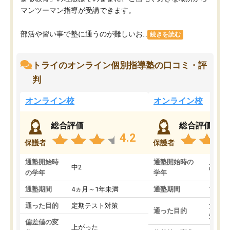
マンツーマン指導が受講できます。
部活や習い事で塾に通うのが難しいお...
続きを読む
トライのオンライン個別指導塾の口コミ・評
判
オンライン校
オンライン校
総合評価
総合評価
4.2
保護者
保護者
通塾開始時
通塾開始時の
中2
高3
の学年
学年
通塾期間
4ヵ月～1年未満
通塾期間
1～3
通った目的
定期テスト対策
大学入
通った目的
対策
偏差値の変
上がった