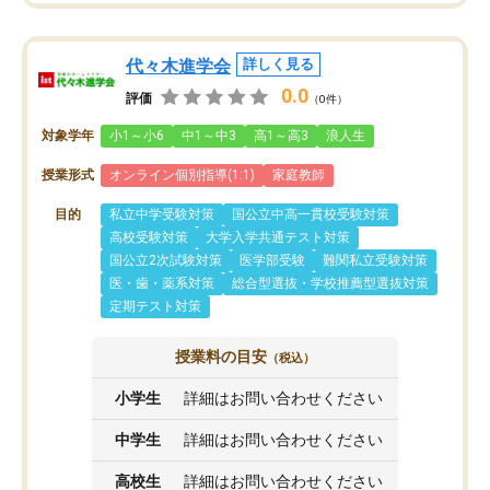
代々木進学会
詳しく見る
0.0
評価
（0件）
対象学年
小1～小6
中1～中3
高1～高3
浪人生
授業形式
オンライン個別指導(1:1)
家庭教師
目的
私立中学受験対策
国公立中高一貫校受験対策
高校受験対策
大学入学共通テスト対策
国公立2次試験対策
医学部受験
難関私立受験対策
医・歯・薬系対策
総合型選抜・学校推薦型選抜対策
定期テスト対策
授業料の目安
（税込）
小学生
詳細はお問い合わせください
中学生
詳細はお問い合わせください
高校生
詳細はお問い合わせください