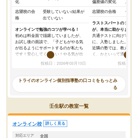
化
偏差値の変化
上がっ
志望校の合
受験していない/結果が
志望校の合格
合格し
格
出ていない
ラストスパートの１か月
オンラインで勉強のコツが学べる！
が、本当に助かりました
初めは料金面で躊躇していましたが、
共通テストに向けての追
お試し後の面談で、「子どもがやる気
に、入塾しました。田舎
が出るようにサポートするのが私たち
近隣の塾では、教えても
です！安心してください！やる気が出
く、かといって通うには
ないのは私たち講師の責任です」と言
が、トライならオンライ
投稿日：2026年03月13日
投稿日：20
ってくださり、確かに！と考えて、思
可能なので本当に助かり
い切って入塾しました。英語が苦手だ
テストの内容重視でした
ったんですが、学生の先生から学ぶこ
らないところをピンポイ
トライのオンライン個別指導塾の口コミをもっとみ
とで、勉強のコツみたいなものをつか
頂いて、とてもわかりや
る
み、徐々に成績が上がったらいいなと
していました。一生を左
思っていました。何が今足りないのか
スト、多少お金がかかっ
を的確に指導いただき、子どももびっ
思い切って入塾してよか
壬生駅の教室一覧
くりするほど楽しんでやる気を持って
塾を受けています。狙い通り、少しず
つ成績も上がり、苦手意識も無くなっ
オンライン校
詳しく見る
てきたので、さらに苦手な数学も追加
でお願いしました。来年の高校受験に
対応エリア
全国