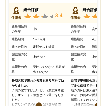
総合評価
総合評価
3.4
保護者
保護者
通塾開始時
通塾開始時
中2
高2
の学年
の学年
通塾期間
1～3ヵ月
通塾期間
4ヵ月～1
通った目的
定期テスト対策
通った目的
難関私立
偏差値の変
偏差値の変
上がった
上がった
化
化
志望校の合
受験していない/結果が
志望校の合
受験して
格
出ていない
格
出ていな
長期欠席で遅れた授業を取り戻せて助
自宅で現役国公立大学生
かりました。
ブルな価格で学べる
子供の家で学びたいという意志を尊重
娘の講師は東大生では無
し、オンライン個別という選択をしま
すが、お薦めの問題集や
した。
指導してくれています。2
ヒアリングでどのような講師が希望
もLINEで直接先生に質問