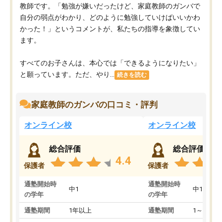
教師です。「勉強が嫌いだったけど、家庭教師のガンバで
自分の弱点がわかり、どのように勉強していけばいいかわ
かった！」というコメントが、私たちの指導を象徴してい
ます。
すべてのお子さんは、本心では「できるようになりたい」
と願っています。ただ、やり...
続きを読む
家庭教師のガンバの口コミ・評判
オンライン校
オンライン校
総合評価
総合評価
4.4
保護者
保護者
通塾開始時
通塾開始時
中1
中1
の学年
の学年
通塾期間
1年以上
通塾期間
1～3ヵ月