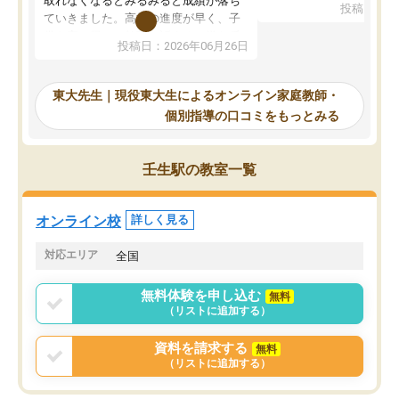
取れなくなるとみるみると成績が落ち
投稿日：20
で、当初は模試でD判定
ていきました。高校の進度が早く、子
していたのですが、やは
供も家に帰って勉強の話すると嫌な反
投稿日：2026年06月26日
験勉強に詳しく、先生か
応を示します。東大先生にお願いして
受け合格できました。ま
からは効率的な計画を先生が立ててく
自習室が毎日使えていつ
れるので、親としても安心です。毎日
東大先生｜現役東大生によるオンライン家庭教師・
るのが心強かったようで
使える自習室とかもあり、わからない
個別指導の口コミをもっとみる
謝です。
ところがあれば先生が回答してくれる
のも重宝しています。
壬生駅の教室一覧
オンライン校
詳しく見る
対応エリア
全国
無料体験を申し込む
無料
（リストに追加する）
資料を請求する
無料
（リストに追加する）