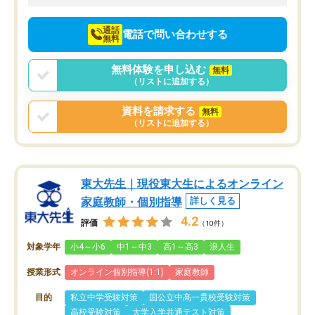
向けて頑張っています。
通話
電話で問い合わせする
無料
無料体験を申し込む
無料
（リストに追加する）
資料を請求する
無料
（リストに追加する）
東大先生｜現役東大生によるオンライン
家庭教師・個別指導
詳しく見る
4.2
評価
（10件）
対象学年
小4～小6
中1～中3
高1～高3
浪人生
授業形式
オンライン個別指導(1:1)
家庭教師
目的
私立中学受験対策
国公立中高一貫校受験対策
高校受験対策
大学入学共通テスト対策