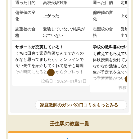
通った目的
高校受験対策
通った目的
定期テス
偏差値の変
偏差値の変
上がった
上がった
化
化
志望校の合
受験していない/結果が
志望校の合
受験して
格
出ていない
格
出ていな
サポートが充実している！
学校の教科書のポイント
うちは田舎で家庭教師なんてできるの
く教えてもらえている
かなと思ってましたが、オンラインで
体験授業を受けて入塾し
良い先生を紹介してくれて息子も毎週
なかなか勉強しない息子
その時間になると自分からタブレット
生が予定表を立ててくれ
を開いてzoomを繋げるようになりまし
つ学習習慣がついてきま
投稿日：2025年01月21日
た！5科目なんでもOKなのもとても気
オンラインで週に一度の
投稿日：20
に入っています
指導が無い日も予定表に
成績もだいぶ下の方でしたが、通い始
したり、LINEでわから
めて1年ほどだった今では平均点以上の
問できるのでとても助か
家庭教師のガンバの口コミをもっとみる
科目が増えてきました！あと1年受験ま
であるので無料の週末教室を使用しな
がら頑張って欲しいと思います！
壬生駅の教室一覧