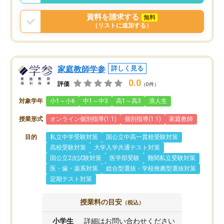
資料を請求する
無料
（リストに追加する）
家庭教師学参
詳しく見る
0.0
評価
（0件）
対象学年
小1～小6
中1～中3
高1～高3
浪人生
授業形式
オンライン個別指導(1:1)
個別指導(1:1)
家庭教師
目的
私立中学受験対策
国公立中高一貫校受験対策
高校受験対策
大学入学共通テスト対策
国公立2次試験対策
医学部受験
難関私立受験対策
医・歯・薬系対策
総合型選抜・学校推薦型選抜対策
定期テスト対策
授業料の目安
（税込）
小学生
詳細はお問い合わせください