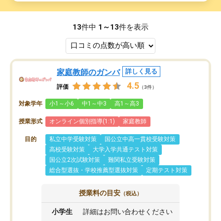
13
件中
1～13
件を表示
家庭教師のガンバ
詳しく見る
4.5
評価
（3件）
対象学年
小1～小6
中1～中3
高1～高3
授業形式
オンライン個別指導(1:1)
家庭教師
目的
私立中学受験対策
国公立中高一貫校受験対策
高校受験対策
大学入学共通テスト対策
国公立2次試験対策
難関私立受験対策
総合型選抜・学校推薦型選抜対策
定期テスト対策
授業料の目安
（税込）
小学生
詳細はお問い合わせください