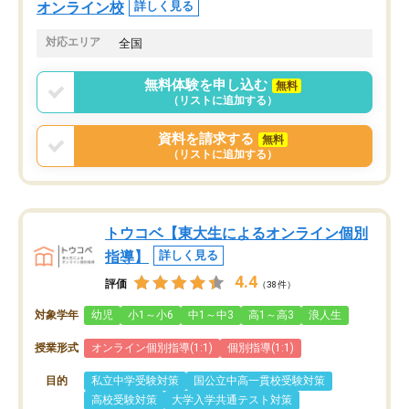
オンライン校
詳しく見る
対応エリア
全国
無料体験を申し込む
無料
（リストに追加する）
資料を請求する
無料
（リストに追加する）
トウコベ【東大生によるオンライン個別
指導】
詳しく見る
4.4
評価
（38件）
対象学年
幼児
小1～小6
中1～中3
高1～高3
浪人生
授業形式
オンライン個別指導(1:1)
個別指導(1:1)
目的
私立中学受験対策
国公立中高一貫校受験対策
高校受験対策
大学入学共通テスト対策