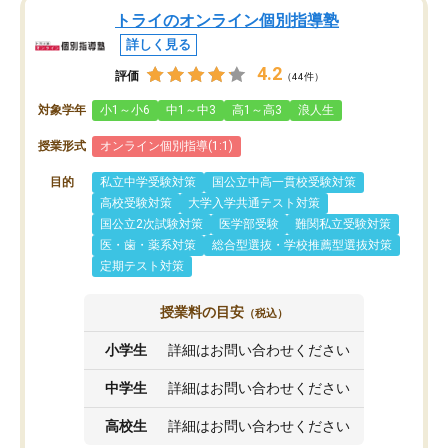
トライのオンライン個別指導塾
詳しく見る
4.2
評価
（44件）
対象学年
小1～小6
中1～中3
高1～高3
浪人生
授業形式
オンライン個別指導(1:1)
目的
私立中学受験対策
国公立中高一貫校受験対策
高校受験対策
大学入学共通テスト対策
国公立2次試験対策
医学部受験
難関私立受験対策
医・歯・薬系対策
総合型選抜・学校推薦型選抜対策
定期テスト対策
授業料の目安
（税込）
小学生
詳細はお問い合わせください
中学生
詳細はお問い合わせください
高校生
詳細はお問い合わせください