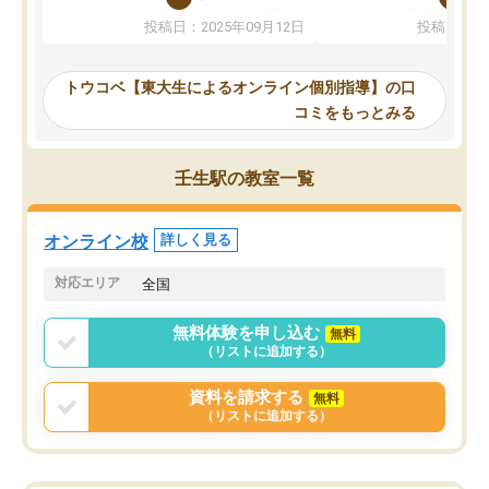
か、オプションは付帯するかなど選ぶ
教科でも)。受講科目や
投稿日：2025年09月12日
投稿日：20
事が出来ました。
めれるので、個人に合っ
講師とのマッチング後講師との初回ミ
ると思います。カリキュ
ーティングを行い、その講師で良いか
いなのがあり(有料)、受
トウコベ【東大生によるオンライン個別指導】の口
他の講師を希望するか子供との相性も
ことをどんなスケジュー
コミをもっとみる
見てから講師を決定する事ができま
くか相談したのですが、
す。
ち期待したものではなく
うちの子は、初回面談の講師の方で決
内容でした。それでも明
壬生駅の教室一覧
定しました。
やる気も出ましたし、苦
くなってきたようなので
オンラインツールを使用した単語帳の
お願いして良かったと思
オンライン校
詳しく見る
共有があり宿題もそちらで出される形
も合わなければチェンジ
でした。
娘は3科目ともずっと同
対応エリア
全国
2ヶ月で担当講師の方がお辞めになると
言う事で講師変更の申し出があり、あ
無料体験を申し込む
無料
まりに短期での変更だった為、塾に通
（リストに追加する）
う事にして退会しました。遅れも取り
戻せ、授業内容や講師の方は良かった
資料を請求する
無料
と思います。
（リストに追加する）