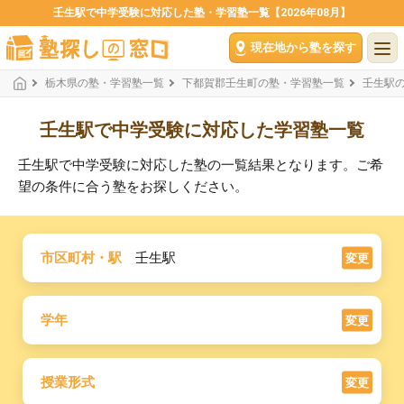
壬生駅で中学受験に対応した塾・学習塾一覧【2026年08月】
現在地から塾を探す
栃木県の塾・学習塾一覧
下都賀郡壬生町の塾・学習塾一覧
壬生駅
壬生駅で中学受験に対応した学習塾一覧
壬生駅で中学受験に対応した塾の一覧結果となります。ご希
望の条件に合う塾をお探しください。
市区町村・駅
壬生駅
変更
学年
変更
授業形式
変更