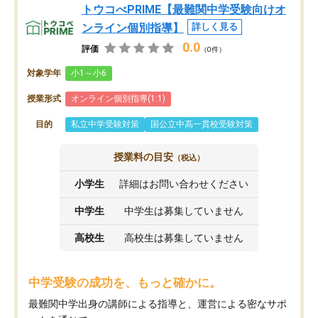
トウコべPRIME【最難関中学受験向けオ
ンライン個別指導】
詳しく見る
0.0
評価
（0件）
対象学年
小1～小6
授業形式
オンライン個別指導(1:1)
目的
私立中学受験対策
国公立中高一貫校受験対策
授業料の目安
（税込）
小学生
詳細はお問い合わせください
中学生
中学生は募集していません
高校生
高校生は募集していません
中学受験の成功を、もっと確かに。
最難関中学出身の講師による指導と、運営による密なサポ