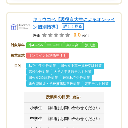
キョウコベ【現役京大生によるオンライ
ン個別指導】
詳しく見る
0.0
評価
（0件）
対象学年
小4～小6
中1～中3
高1～高3
浪人生
授業形式
オンライン個別指導(1:1)
目的
私立中学受験対策
国公立中高一貫校受験対策
高校受験対策
大学入学共通テスト対策
国公立2次試験対策
難関私立受験対策
総合型選抜・学校推薦型選抜対策
定期テスト対策
授業料の目安
（税込）
小学生
詳細はお問い合わせください
中学生
詳細はお問い合わせください