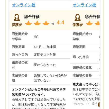
オンライン校
オンライン校
総合評価
総合評価
4.4
保護者
保護者
通塾開始時
通塾開始時の
高1
高3
の学年
学年
通塾期間
4ヵ月～1年未満
通塾期間
4ヵ月
通った目的
定期テスト対策
大学入
通った目的
対策
偏差値の変
変わらなかった
化
偏差値の変化
上がっ
志望校の合
受験していない/結果が
志望校の合格
合格し
格
出ていない
東大生ってやっぱりすご
息子は中学まではそこそ
オンラインだからこそ毎日利用でき学
いたのですが、高校に入
習習慣がついています。
ていけなくなり対面の塾
高校入学してすぐは頑張っていました
でいたので、違うアプロ
が、部活動が忙しくなって学習時間が
考えて入りました。地元