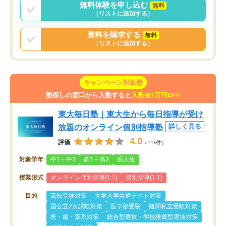
無料体験を申し込む
無料
（リストに追加する）
資料を請求する
無料
（リストに追加する）
キャンペーン対象塾
塾探しの窓口から入塾すると
入塾金1万円OFF
東大毎日塾｜東大生から毎日指導が受け
放題のオンライン個別指導塾
詳しく見る
4.0
評価
（116件）
対象学年
中1～中3
高1～高3
浪人生
授業形式
オンライン個別指導(1:1)
個別指導(1:1)
目的
高校受験対策
大学入学共通テスト対策
国公立2次試験対策
医学部受験
難関私立受験対策
医・歯・薬系対策
総合型選抜・学校推薦型選抜対策