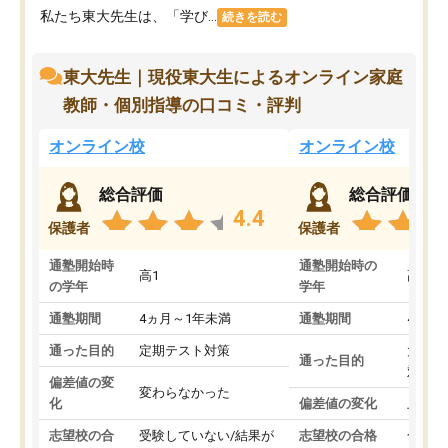
私たち東大先生は、「学び...
続きを読む
東大先生｜現役東大生によるオンライン家庭
教師・個別指導の口コミ・評判
オンライン校
オンライン校
総合評価
総合評価
4.4
保護者
保護者
通塾開始時
通塾開始時の
高1
高3
の学年
学年
通塾期間
4ヵ月～1年未満
通塾期間
4ヵ月
通った目的
定期テスト対策
大学入
通った目的
対策
偏差値の変
変わらなかった
化
偏差値の変化
上がっ
志望校の合
受験していない/結果が
志望校の合格
合格し