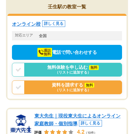
を的確に指導いただき、子どももびっ
思い切って入塾してよか
壬生駅の教室一覧
くりするほど楽しんでやる気を持って
塾を受けています。狙い通り、少しず
つ成績も上がり、苦手意識も無くなっ
オンライン校
詳しく見る
てきたので、さらに苦手な数学も追加
でお願いしました。来年の高校受験に
対応エリア
全国
向けて頑張っています。
通話
電話で問い合わせする
無料
無料体験を申し込む
無料
（リストに追加する）
資料を請求する
無料
（リストに追加する）
東大先生｜現役東大生によるオンライン
家庭教師・個別指導
詳しく見る
4.2
評価
（10件）