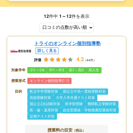
12
件中
1～12
件を表示
トライのオンライン個別指導塾
詳しく見る
4.2
評価
（44件）
対象学年
小1～小6
中1～中3
高1～高3
浪人生
授業形式
オンライン個別指導(1:1)
目的
私立中学受験対策
国公立中高一貫校受験対策
高校受験対策
大学入学共通テスト対策
国公立2次試験対策
医学部受験
難関私立受験対策
医・歯・薬系対策
総合型選抜・学校推薦型選抜対策
定期テスト対策
授業料の目安
（税込）