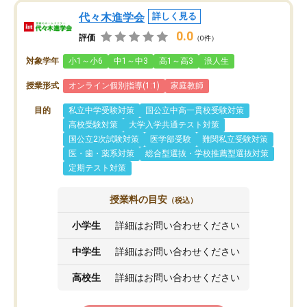
代々木進学会
詳しく見る
0.0
評価
（0件）
対象学年
小1～小6
中1～中3
高1～高3
浪人生
授業形式
オンライン個別指導(1:1)
家庭教師
目的
私立中学受験対策
国公立中高一貫校受験対策
高校受験対策
大学入学共通テスト対策
国公立2次試験対策
医学部受験
難関私立受験対策
医・歯・薬系対策
総合型選抜・学校推薦型選抜対策
定期テスト対策
授業料の目安
（税込）
小学生
詳細はお問い合わせください
中学生
詳細はお問い合わせください
高校生
詳細はお問い合わせください