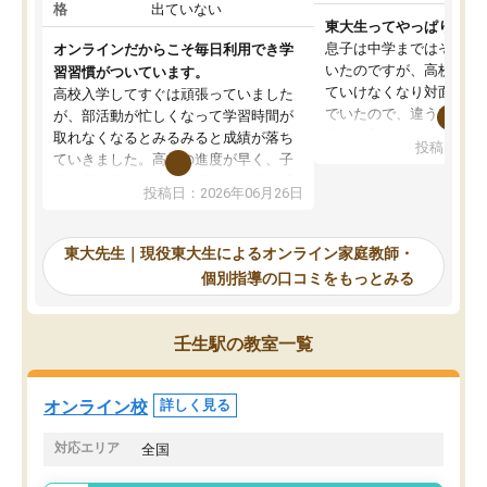
格
出ていない
東大生ってやっぱりすご
息子は中学まではそこそ
オンラインだからこそ毎日利用でき学
いたのですが、高校に入
習習慣がついています。
ていけなくなり対面の塾
高校入学してすぐは頑張っていました
でいたので、違うアプロ
が、部活動が忙しくなって学習時間が
考えて入りました。地元
取れなくなるとみるみると成績が落ち
投稿日：20
で、当初は模試でD判定
ていきました。高校の進度が早く、子
していたのですが、やは
供も家に帰って勉強の話すると嫌な反
投稿日：2026年06月26日
験勉強に詳しく、先生か
応を示します。東大先生にお願いして
受け合格できました。ま
からは効率的な計画を先生が立ててく
自習室が毎日使えていつ
れるので、親としても安心です。毎日
東大先生｜現役東大生によるオンライン家庭教師・
るのが心強かったようで
使える自習室とかもあり、わからない
個別指導の口コミをもっとみる
謝です。
ところがあれば先生が回答してくれる
のも重宝しています。
壬生駅の教室一覧
オンライン校
詳しく見る
対応エリア
全国