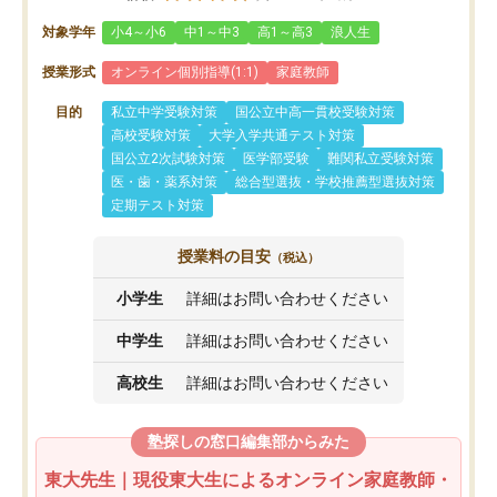
対象学年
小4～小6
中1～中3
高1～高3
浪人生
授業形式
オンライン個別指導(1:1)
家庭教師
目的
私立中学受験対策
国公立中高一貫校受験対策
高校受験対策
大学入学共通テスト対策
国公立2次試験対策
医学部受験
難関私立受験対策
医・歯・薬系対策
総合型選抜・学校推薦型選抜対策
定期テスト対策
授業料の目安
（税込）
小学生
詳細はお問い合わせください
中学生
詳細はお問い合わせください
高校生
詳細はお問い合わせください
塾探しの窓口編集部からみた
東大先生｜現役東大生によるオンライン家庭教師・