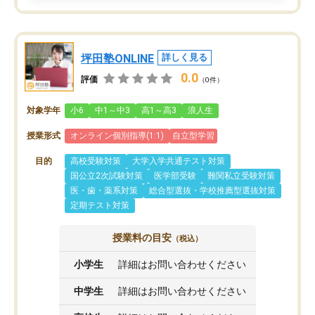
坪田塾ONLINE
詳しく見る
0.0
評価
（0件）
対象学年
小6
中1～中3
高1～高3
浪人生
授業形式
オンライン個別指導(1:1)
自立型学習
目的
高校受験対策
大学入学共通テスト対策
国公立2次試験対策
医学部受験
難関私立受験対策
医・歯・薬系対策
総合型選抜・学校推薦型選抜対策
定期テスト対策
授業料の目安
（税込）
小学生
詳細はお問い合わせください
中学生
詳細はお問い合わせください