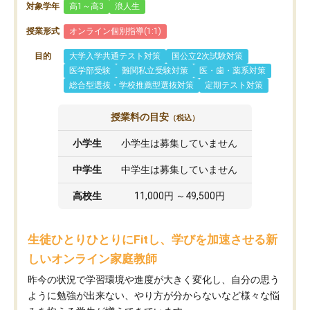
対象学年
高1～高3
浪人生
授業形式
オンライン個別指導(1:1)
目的
大学入学共通テスト対策
国公立2次試験対策
医学部受験
難関私立受験対策
医・歯・薬系対策
総合型選抜・学校推薦型選抜対策
定期テスト対策
授業料の目安
（税込）
小学生
小学生は募集していません
中学生
中学生は募集していません
高校生
11,000円 ～49,500円
生徒ひとりひとりにFitし、学びを加速させる新
しいオンライン家庭教師
昨今の状況で学習環境や進度が大きく変化し、自分の思う
ように勉強が出来ない、やり方が分からないなど様々な悩