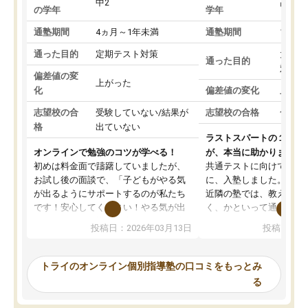
中2
高3
の学年
学年
通塾期間
4ヵ月～1年未満
通塾期間
1～3
通った目的
定期テスト対策
大学入
通った目的
対策
偏差値の変
上がった
化
偏差値の変化
上がっ
志望校の合
受験していない/結果が
志望校の合格
合格し
格
出ていない
ラストスパートの１か月
オンラインで勉強のコツが学べる！
が、本当に助かりました
初めは料金面で躊躇していましたが、
共通テストに向けての追
お試し後の面談で、「子どもがやる気
に、入塾しました。田舎
が出るようにサポートするのが私たち
近隣の塾では、教えても
です！安心してください！やる気が出
く、かといって通うには
ないのは私たち講師の責任です」と言
が、トライならオンライ
投稿日：2026年03月13日
投稿日：20
ってくださり、確かに！と考えて、思
可能なので本当に助かり
い切って入塾しました。英語が苦手だ
テストの内容重視でした
ったんですが、学生の先生から学ぶこ
らないところをピンポイ
トライのオンライン個別指導塾の口コミをもっとみ
とで、勉強のコツみたいなものをつか
頂いて、とてもわかりや
る
み、徐々に成績が上がったらいいなと
していました。一生を左
思っていました。何が今足りないのか
スト、多少お金がかかっ