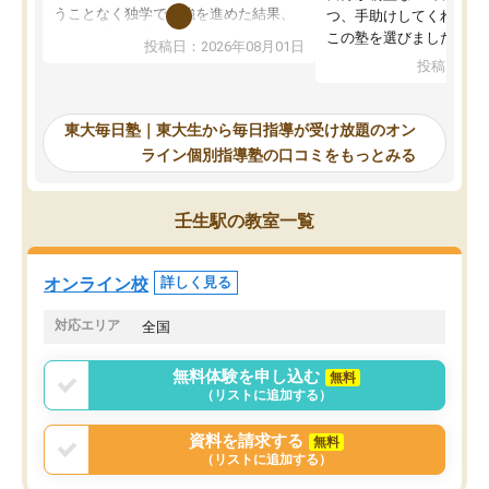
うことなく独学で勉強を進めた結果、
つ、手助けしてくれる設
入試本番に地歴の学習が間に合わず不
この塾を選びました。
投稿日：2026年08月01日
合格となってしまいました。その経験
投稿日：20
を踏まえ、浪人が決まった際に勉強計
画を考えてもらえる塾を探した結果、
東大毎日塾にたどり着きました。学習
東大毎日塾｜東大生から毎日指導が受け放題のオン
の長期計画や日々の勉強のやり方につ
ライン個別指導塾の口コミをもっとみる
いて客観的なアドバイスをいただけた
ので、自信をもって受験勉強を進める
ことができました。自分のように勉強
壬生駅の教室一覧
のやり方や進捗管理で苦労している方
には特におすすめしたい塾です。
オンライン校
詳しく見る
対応エリア
全国
無料体験を申し込む
無料
（リストに追加する）
資料を請求する
無料
（リストに追加する）