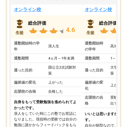
オンライン校
オンライン校
総合評価
総合評価
4.6
生徒
生徒
通塾開始時の学
通塾開始時
浪人生
高3
年
の学年
通塾期間
4ヵ月～1年未満
通塾期間
1～3ヵ月
国公立2次試験対
大学入学
通った目的
通った目的
策
策
偏差値の変化
上がった
偏差値の変
上がった
化
志望校の合格
合格した
志望校の合
受験して
自身をもって受験勉強を進められてよ
格
出ていな
かったです。
浪人をしていた時にこの塾でお世話に
いいとは思いますが、料
なりました。現役時の受験では自分の
す。
勉強に誰かからフィードバックをもら
自分が朝型なので、自習