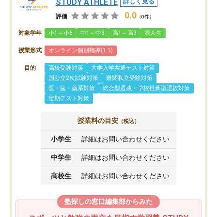
STUDY ATHLETE
詳しく見る
0.0
評価
（0件）
対象学年
小1～小6
中1～中3
高1～高3
浪人生
授業形式
オンライン個別指導(1:1)
目的
高校受験対策
大学入学共通テスト対策
国公立2次試験対策
難関私立受験対策
医・歯・薬系対策
総合型選抜・学校推薦型選抜対策
定期テスト対策
授業料の目安
（税込）
小学生
詳細はお問い合わせください
中学生
詳細はお問い合わせください
高校生
詳細はお問い合わせください
塾探しの窓口編集部からみた