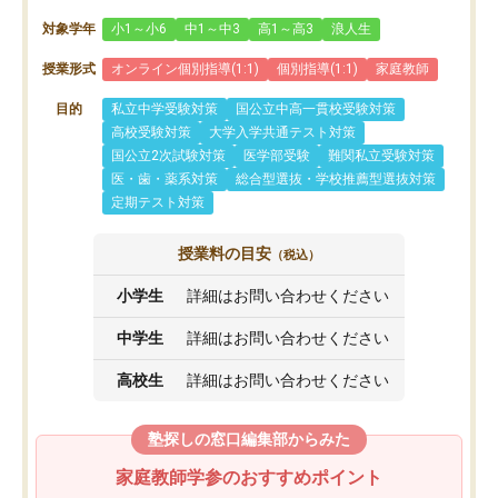
対象学年
小1～小6
中1～中3
高1～高3
浪人生
授業形式
オンライン個別指導(1:1)
個別指導(1:1)
家庭教師
目的
私立中学受験対策
国公立中高一貫校受験対策
高校受験対策
大学入学共通テスト対策
国公立2次試験対策
医学部受験
難関私立受験対策
医・歯・薬系対策
総合型選抜・学校推薦型選抜対策
定期テスト対策
授業料の目安
（税込）
小学生
詳細はお問い合わせください
中学生
詳細はお問い合わせください
高校生
詳細はお問い合わせください
塾探しの窓口編集部からみた
家庭教師学参のおすすめポイント