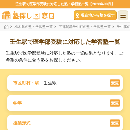
壬生駅で医学部受験に対応した塾・学習塾一覧【2026年08月】
現在地から塾を探す
栃木県の塾・学習塾一覧
下都賀郡壬生町の塾・学習塾一覧
壬生駅
壬生駅で医学部受験に対応した学習塾一覧
壬生駅で医学部受験に対応した塾の一覧結果となります。ご
希望の条件に合う塾をお探しください。
市区町村・駅
壬生駅
変更
学年
変更
授業形式
変更