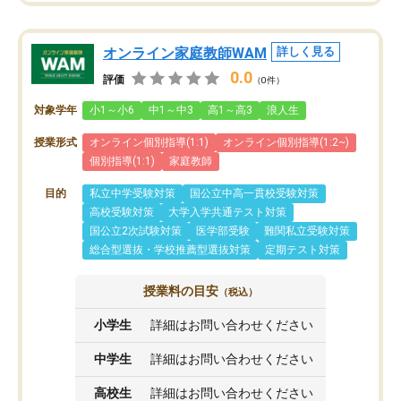
オンライン家庭教師WAM
詳しく見る
0.0
評価
（0件）
対象学年
小1～小6
中1～中3
高1～高3
浪人生
授業形式
オンライン個別指導(1:1)
オンライン個別指導(1:2~)
個別指導(1:1)
家庭教師
目的
私立中学受験対策
国公立中高一貫校受験対策
高校受験対策
大学入学共通テスト対策
国公立2次試験対策
医学部受験
難関私立受験対策
総合型選抜・学校推薦型選抜対策
定期テスト対策
授業料の目安
（税込）
小学生
詳細はお問い合わせください
中学生
詳細はお問い合わせください
高校生
詳細はお問い合わせください