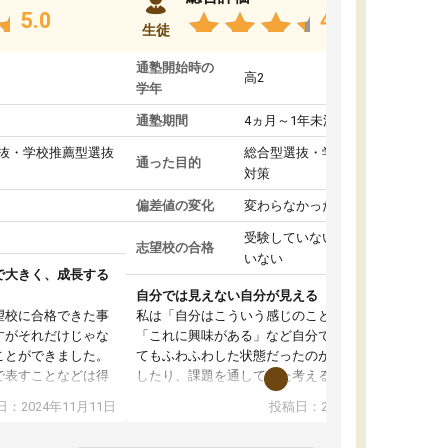
5.0
4.8
生徒
通塾開始時の
高2
学年
通塾期間
4ヵ月～1年未満
抜・学校推薦型選抜
総合型選抜・学校推薦型選抜
通った目的
対策
偏差値の変化
変わらなかった
受験していない/結果が出て
志望校の合格
いない
で大きく、成長する
自分では見えない自分が見える
望校に合格できた事
私は「自分はこういう感じのことがしたい」
すがそれだけじゃな
「これに興味がある」など自分で自己分析をし
ことができました。
てもふわふわした状態だったのが、コーチと話
で表すことなどは得
したり、課題を通してまた考えることで、もっ
話すことやコミュニ
と詳しく自分のことが理解できました。いつで
：2024年11月11日
投稿日：2024年10月31日
手でした。
も質問できるので、そこも1つの魅力です。ま
同じ学年の方々と関
た、はたらく部にいる生徒達は意識高い系の子