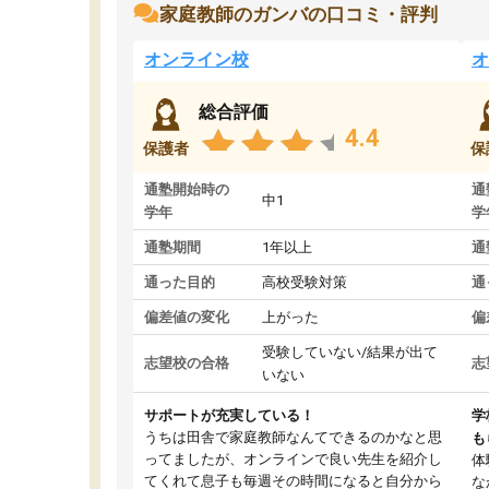
家庭教師のガンバの口コミ・評判
オンライン校
オ
総合評価
4.4
保護者
保
通塾開始時の
通
中1
学年
学
通塾期間
1年以上
通
通った目的
高校受験対策
通
偏差値の変化
上がった
偏
受験していない/結果が出て
志望校の合格
志
いない
サポートが充実している！
学
うちは田舎で家庭教師なんてできるのかなと思
も
ってましたが、オンラインで良い先生を紹介し
体
てくれて息子も毎週その時間になると自分から
な