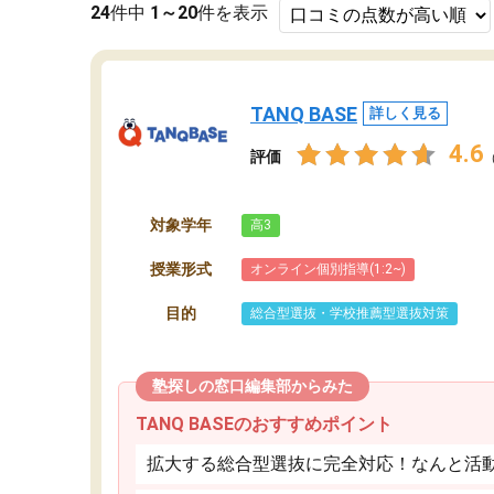
24
件中
1～20
件を表示
TANQ BASE
詳しく見る
4.6
評価
対象学年
高3
授業形式
オンライン個別指導(1:2~)
目的
総合型選抜・学校推薦型選抜対策
塾探しの窓口編集部からみた
TANQ BASEのおすすめポイント
拡大する総合型選抜に完全対応！なんと活