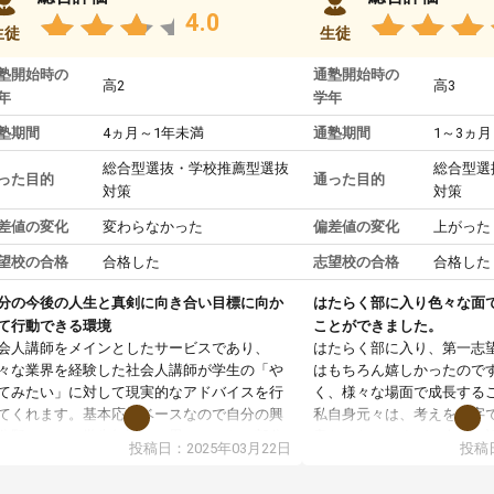
4.0
生徒
生徒
塾開始時の
通塾開始時の
高2
高3
年
学年
塾期間
4ヵ月～1年未満
通塾期間
1～3ヵ月
総合型選抜・学校推薦型選抜
総合型選
った目的
通った目的
対策
対策
差値の変化
変わらなかった
偏差値の変化
上がった
望校の合格
合格した
志望校の合格
合格した
分の今後の人生と真剣に向き合い目標に向か
はたらく部に入り色々な面
て行動できる環境
ことができました。
会人講師をメインとしたサービスであり、
はたらく部に入り、第一志
々な業界を経験した社会人講師が学生の「や
はもちろん嬉しかったので
てみたい」に対して現実的なアドバイスを行
く、様々な場面で成長する
てくれます。基本応援ベースなので自分の興
私自身元々は、考えを文字
分野について学生知識では思いつかない部分
意だったのですが、人前で
投稿日：2025年03月22日
投稿日
で深ぼる事が出来ます。
ケーションをとることが苦
合型選抜対策として志望理由書・面接・小論
しかし、はたらく部に入り