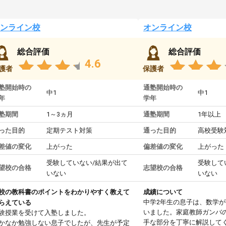
ンライン校
オンライン校
総合評価
総合評価
4.6
護者
保護者
塾開始時の
通塾開始時の
中1
中1
年
学年
塾期間
1～3ヵ月
通塾期間
1年以上
った目的
定期テスト対策
通った目的
高校受験
差値の変化
上がった
偏差値の変化
上がった
受験していない/結果が出て
受験して
望校の合格
志望校の合格
いない
いない
校の教科書のポイントをわかりやすく教えて
成績について
中学2年生の息子は、数学
らえている
いました。家庭教師ガンバ
験授業を受けて入塾しました。
手な部分を丁寧に解説して
かなか勉強しない息子でしたが、先生が予定