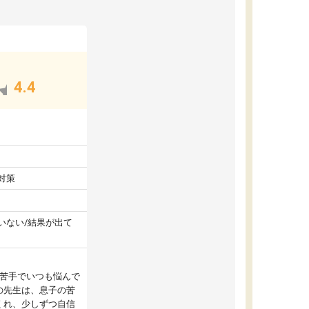
4.4
対策
いない/結果が出て
が苦手でいつも悩んで
の先生は、息子の苦
くれ、少しずつ自信