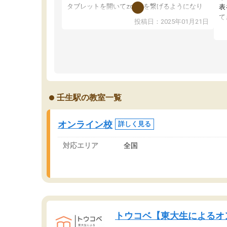
タブレットを開いてzoomを繋げるようになり
表
ました！5科目なんでもOKなのもとても気に入
て
投稿日：2025年01月21日
っています
オ
成績もだいぶ下の方でしたが、通い始めて1年ほ
い
どだった今では平均点以上の科目が増えてきま
か
した！あと1年受験まであるので無料の週末教室
て
を使用しながら頑張って欲しいと思います！
壬生駅の教室一覧
オンライン校
詳しく見る
対応エリア
全国
トウコベ【東大生によるオ