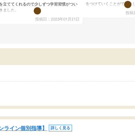
をつけていくことができま
を立ててくれるので少しずつ学習習慣がつい
期テストの成績が10点以上
きました。
投稿日
ても喜んでいます。
ンラインで週に一度の受講ですが、指導が無
投稿日：2025年01月21日
日も予定表に基づいて勉強したり、LINEでわ
らないところを質問できるのでとても助かっ
います。
ンライン個別指導】
詳しく見る