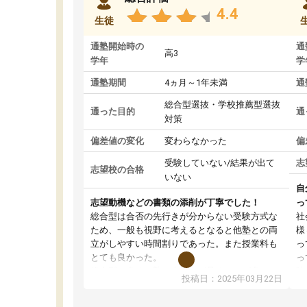
4.4
生徒
通塾開始時の
通
高3
学年
学
通塾期間
4ヵ月～1年未満
通
総合型選抜・学校推薦型選抜
通った目的
通
対策
偏差値の変化
変わらなかった
偏
受験していない/結果が出て
志
志望校の合格
いない
自
志望動機などの書類の添削が丁寧でした！
っ
総合型は合否の先行きが分からない受験方式な
社
ため、一般も視野に考えるとなると他塾との両
様
立がしやすい時間割りであった。また授業料も
っ
とても良かった。
っ
総合型の多くの塾は大学生が見ることが多い
味
投稿日：2025年03月22日
が、はたらく部総合型コースは大学生の目だけ
ま
でなく、数人の大人にも目を通して頂ける。そ
総