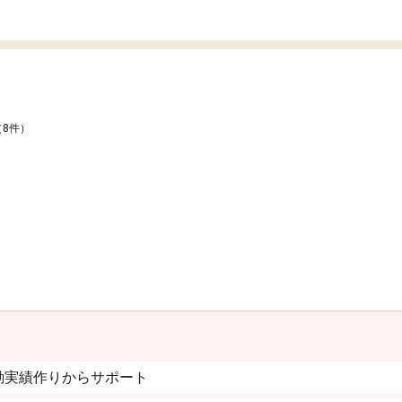
（8件）
動実績作りからサポート