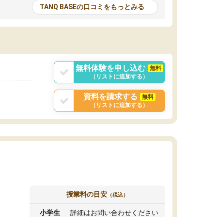
とる機会が増えたり
が多いので、その子達に感化されて自分も『も
TANQ BASEの口コミをもっとみる
次試験対策の面接練
っと何かに取り組んでみよう』と思えます。
てもらい飛躍的に成
はたらく部はオンラインなので、色々な場所の
面接自体も試験まで
コーチも生徒がいて、みんなフレンドリーなの
した。その結果本番
で気軽に話せるのでとても楽しいです。
りと伝えることもで
ことができました。
無料体験を申し込む
無料
（リストに追加する）
資料を請求する
無料
（リストに追加する）
授業料の目安
（税込）
小学生
詳細はお問い合わせください