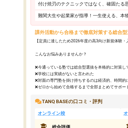
付け焼刃のテクニックではなく、確固たる
難関大生や起業家が指導！一生使える、本
課外活動から合格まで徹底対策する総合型
【定員に達したため2026年度の高3向け新規体験
こんなお悩みありませんか？
❌今通っている塾では総合型選抜を本格的に対策し
❌学校には実績がないと言われた
❌対面の専門塾を掛け持ちするのは経済的、時間的
❌ゼロから始めて合格するまで全部まとめてサポート.
TANQ BASEの口コミ・評判
オンライン校
オ
総合評価