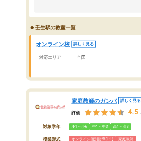
のため多くの意見を聞くことができ、より良い
文
ものを推敲することが可能だ。
て
どの人も優しく、親身に接してくださるのでや
う
る気も出て、良かったです！！
計
壬生駅の教室一覧
る
い
会
オンライン校
詳しく見る
の
対応エリア
全国
家庭教師のガンバ
詳しく見る
4.5
評価
対象学年
小1～小6
中1～中3
高1～高3
授業形式
オンライン個別指導(1:1)
家庭教師