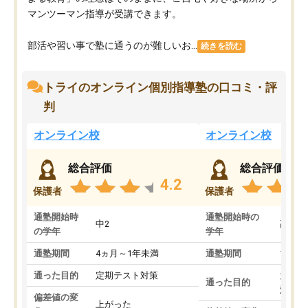
マンツーマン指導が受講できます。
部活や習い事で塾に通うのが難しいお...
続きを読む
トライのオンライン個別指導塾の口コミ・評
判
オンライン校
オンライン校
総合評価
総合評価
4.2
保護者
保護者
通塾開始時
通塾開始時の
中2
高3
の学年
学年
通塾期間
4ヵ月～1年未満
通塾期間
1～3
通った目的
定期テスト対策
大学入
通った目的
対策
偏差値の変
上がった