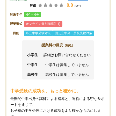
0.0
評価
（0件）
対象学年
小1～小6
授業形式
オンライン個別指導(1:1)
目的
私立中学受験対策
国公立中高一貫校受験対策
授業料の目安
（税込）
小学生
詳細はお問い合わせください
中学生
中学生は募集していません
高校生
高校生は募集していません
中学受験の成功を、もっと確かに。
最難関中学出身の講師による指導と、運営による密なサポ
ートを通じて、
お子様の中学受験における成功をより確かなものにしま