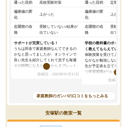
通った目的
高校受験対策
通った目的
定期テス
偏差値の変
偏差値の変
上がった
上がった
化
化
志望校の合
受験していない/結果が
志望校の合
受験して
格
出ていない
格
出ていな
サポートが充実している！
学校の教科書のポイント
うちは田舎で家庭教師なんてできるの
く教えてもらえている
かなと思ってましたが、オンラインで
体験授業を受けて入塾し
良い先生を紹介してくれて息子も毎週
なかなか勉強しない息子
その時間になると自分からタブレット
生が予定表を立ててくれ
を開いてzoomを繋げるようになりまし
つ学習習慣がついてきま
投稿日：2025年01月21日
た！5科目なんでもOKなのもとても気
オンラインで週に一度の
投稿日：20
に入っています
指導が無い日も予定表に
成績もだいぶ下の方でしたが、通い始
したり、LINEでわから
めて1年ほどだった今では平均点以上の
問できるのでとても助か
家庭教師のガンバの口コミをもっとみる
科目が増えてきました！あと1年受験ま
であるので無料の週末教室を使用しな
がら頑張って欲しいと思います！
安塚駅の教室一覧