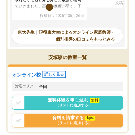
取れなくなるとみるみると成績が落ち
投稿日：20
で、当初は模試でD判定
ていきました。高校の進度が早く、子
していたのですが、やは
供も家に帰って勉強の話すると嫌な反
投稿日：2026年06月26日
験勉強に詳しく、先生か
応を示します。東大先生にお願いして
受け合格できました。ま
からは効率的な計画を先生が立ててく
自習室が毎日使えていつ
れるので、親としても安心です。毎日
東大先生｜現役東大生によるオンライン家庭教師・
るのが心強かったようで
使える自習室とかもあり、わからない
個別指導の口コミをもっとみる
謝です。
ところがあれば先生が回答してくれる
のも重宝しています。
安塚駅の教室一覧
オンライン校
詳しく見る
対応エリア
全国
無料体験を申し込む
無料
（リストに追加する）
資料を請求する
無料
（リストに追加する）