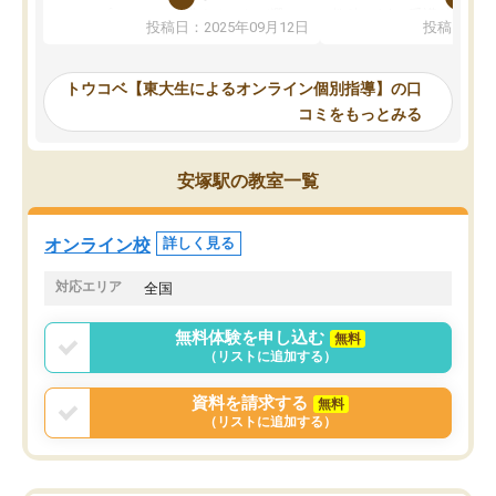
か、オプションは付帯するかなど選ぶ
教科でも)。受講科目や
投稿日：2025年09月12日
投稿日：20
事が出来ました。
めれるので、個人に合っ
講師とのマッチング後講師との初回ミ
ると思います。カリキュ
ーティングを行い、その講師で良いか
いなのがあり(有料)、受
トウコベ【東大生によるオンライン個別指導】の口
他の講師を希望するか子供との相性も
ことをどんなスケジュー
コミをもっとみる
見てから講師を決定する事ができま
くか相談したのですが、
す。
ち期待したものではなく
うちの子は、初回面談の講師の方で決
内容でした。それでも明
安塚駅の教室一覧
定しました。
やる気も出ましたし、苦
くなってきたようなので
オンラインツールを使用した単語帳の
お願いして良かったと思
オンライン校
詳しく見る
共有があり宿題もそちらで出される形
も合わなければチェンジ
でした。
娘は3科目ともずっと同
対応エリア
全国
2ヶ月で担当講師の方がお辞めになると
言う事で講師変更の申し出があり、あ
無料体験を申し込む
無料
まりに短期での変更だった為、塾に通
（リストに追加する）
う事にして退会しました。遅れも取り
戻せ、授業内容や講師の方は良かった
資料を請求する
無料
と思います。
（リストに追加する）