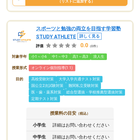
（リストに追加する）
スポーツと勉強の両立を目指す学習塾
STUDY ATHLETE
詳しく見る
0.0
評価
（0件）
対象学年
小1～小6
中1～中3
高1～高3
浪人生
授業形式
オンライン個別指導(1:1)
目的
高校受験対策
大学入学共通テスト対策
国公立2次試験対策
難関私立受験対策
医・歯・薬系対策
総合型選抜・学校推薦型選抜対策
定期テスト対策
授業料の目安
（税込）
小学生
詳細はお問い合わせください
中学生
詳細はお問い合わせください