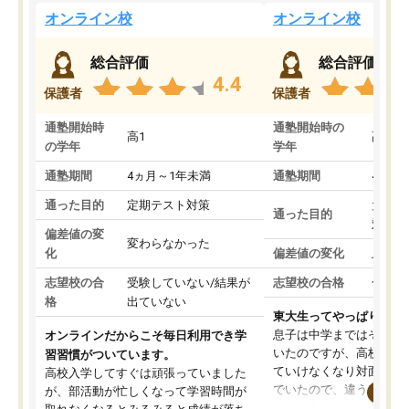
オンライン校
オンライン校
総合評価
総合評価
4.4
保護者
保護者
通塾開始時
通塾開始時の
高1
高3
の学年
学年
通塾期間
4ヵ月～1年未満
通塾期間
4ヵ月
通った目的
定期テスト対策
大学入
通った目的
対策
偏差値の変
変わらなかった
化
偏差値の変化
上がっ
志望校の合
受験していない/結果が
志望校の合格
合格し
格
出ていない
東大生ってやっぱりすご
息子は中学まではそこそ
オンラインだからこそ毎日利用でき学
いたのですが、高校に入
習習慣がついています。
ていけなくなり対面の塾
高校入学してすぐは頑張っていました
でいたので、違うアプロ
が、部活動が忙しくなって学習時間が
考えて入りました。地元