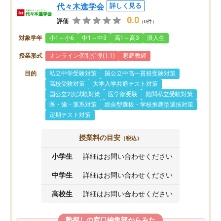
代々木進学会
詳しく見る
0.0
評価
（0件）
対象学年
小1～小6
中1～中3
高1～高3
浪人生
授業形式
オンライン個別指導(1:1)
家庭教師
目的
私立中学受験対策
国公立中高一貫校受験対策
高校受験対策
大学入学共通テスト対策
国公立2次試験対策
医学部受験
難関私立受験対策
医・歯・薬系対策
総合型選抜・学校推薦型選抜対策
定期テスト対策
授業料の目安
（税込）
小学生
詳細はお問い合わせください
中学生
詳細はお問い合わせください
高校生
詳細はお問い合わせください
塾探しの窓口編集部からみた