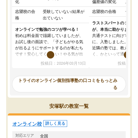
化
偏差値の変化
上がっ
志望校の合
受験していない/結果が
志望校の合格
合格し
格
出ていない
ラストスパートの１か月
オンラインで勉強のコツが学べる！
が、本当に助かりました
初めは料金面で躊躇していましたが、
共通テストに向けての追
お試し後の面談で、「子どもがやる気
に、入塾しました。田舎
が出るようにサポートするのが私たち
近隣の塾では、教えても
です！安心してください！やる気が出
く、かといって通うには
ないのは私たち講師の責任です」と言
が、トライならオンライ
投稿日：2026年03月13日
投稿日：20
ってくださり、確かに！と考えて、思
可能なので本当に助かり
い切って入塾しました。英語が苦手だ
テストの内容重視でした
ったんですが、学生の先生から学ぶこ
らないところをピンポイ
トライのオンライン個別指導塾の口コミをもっとみ
とで、勉強のコツみたいなものをつか
頂いて、とてもわかりや
る
み、徐々に成績が上がったらいいなと
していました。一生を左
思っていました。何が今足りないのか
スト、多少お金がかかっ
を的確に指導いただき、子どももびっ
思い切って入塾してよか
安塚駅の教室一覧
くりするほど楽しんでやる気を持って
塾を受けています。狙い通り、少しず
つ成績も上がり、苦手意識も無くなっ
オンライン校
詳しく見る
てきたので、さらに苦手な数学も追加
でお願いしました。来年の高校受験に
対応エリア
全国