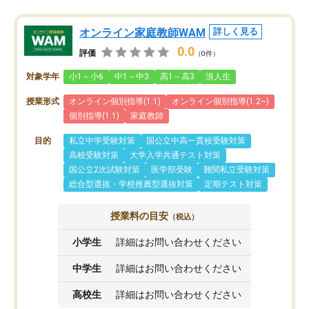
オンライン家庭教師WAM
詳しく見る
0.0
評価
（0件）
対象学年
小1～小6
中1～中3
高1～高3
浪人生
授業形式
オンライン個別指導(1:1)
オンライン個別指導(1:2~)
個別指導(1:1)
家庭教師
目的
私立中学受験対策
国公立中高一貫校受験対策
高校受験対策
大学入学共通テスト対策
国公立2次試験対策
医学部受験
難関私立受験対策
総合型選抜・学校推薦型選抜対策
定期テスト対策
授業料の目安
（税込）
小学生
詳細はお問い合わせください
中学生
詳細はお問い合わせください
高校生
詳細はお問い合わせください