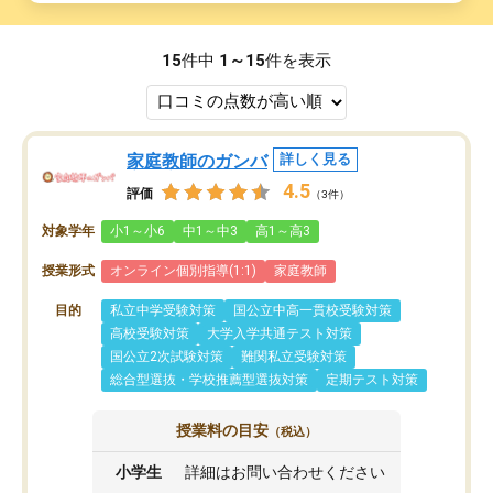
15
件中
1～15
件を表示
家庭教師のガンバ
詳しく見る
4.5
評価
（3件）
対象学年
小1～小6
中1～中3
高1～高3
授業形式
オンライン個別指導(1:1)
家庭教師
目的
私立中学受験対策
国公立中高一貫校受験対策
高校受験対策
大学入学共通テスト対策
国公立2次試験対策
難関私立受験対策
総合型選抜・学校推薦型選抜対策
定期テスト対策
授業料の目安
（税込）
小学生
詳細はお問い合わせください