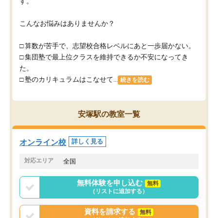
す。
こんなお悩みはありませんか？
□ 算数が苦手で、志望校合格レベルにあと一歩届かない。
□ 集団塾で最上位クラスを維持できるか不安になってき
た。
□ 塾のカリキュラムはこなせて...
続きを読む
安塚駅の教室一覧
オンライン校
詳しく見る
対応エリア
全国
無料体験を申し込む
無料
（リストに追加する）
資料を請求する
無料