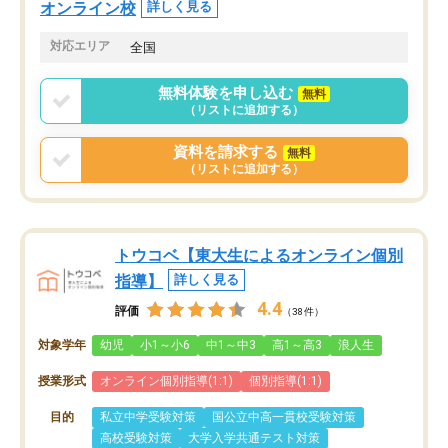
オンライン校
詳しく見る
対応エリア
全国
無料体験を申し込む
無料
（リストに追加する）
資料を請求する
無料
（リストに追加する）
トウコベ【東大生によるオンライン個別
指導】
詳しく見る
4.4
評価
（38件）
対象学年
幼児
小1～小6
中1～中3
高1～高3
浪人生
授業形式
オンライン個別指導(1:1)
個別指導(1:1)
目的
私立中学受験対策
国公立中高一貫校受験対策
高校受験対策
大学入学共通テスト対策