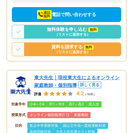
向けて頑張っています。
通話
電話で問い合わせする
無料
無料体験を申し込む
無料
（リストに追加する）
資料を請求する
無料
（リストに追加する）
東大先生｜現役東大生によるオンライン
家庭教師・個別指導
詳しく見る
4.2
評価
（10件）
対象学年
小4～小6
中1～中3
高1～高3
浪人生
授業形式
オンライン個別指導(1:1)
家庭教師
目的
私立中学受験対策
国公立中高一貫校受験対策
高校受験対策
大学入学共通テスト対策