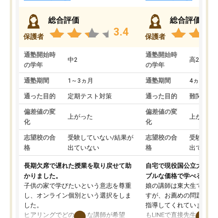
総合評価
総合評価
3.4
保護者
保護者
通塾開始時
通塾開始時
中2
高2
の学年
の学年
通塾期間
1～3ヵ月
通塾期間
4ヵ月～1
通った目的
定期テスト対策
通った目的
難関私立
偏差値の変
偏差値の変
上がった
上がった
化
化
志望校の合
受験していない/結果が
志望校の合
受験して
格
出ていない
格
出ていな
長期欠席で遅れた授業を取り戻せて助
自宅で現役国公立大学生
かりました。
ブルな価格で学べる
子供の家で学びたいという意志を尊重
娘の講師は東大生では無
し、オンライン個別という選択をしま
すが、お薦めの問題集や
した。
指導してくれています。2
ヒアリングでどのような講師が希望
もLINEで直接先生に質問