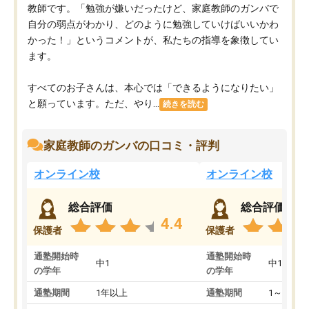
教師です。「勉強が嫌いだったけど、家庭教師のガンバで
自分の弱点がわかり、どのように勉強していけばいいかわ
かった！」というコメントが、私たちの指導を象徴してい
ます。
すべてのお子さんは、本心では「できるようになりたい」
と願っています。ただ、やり...
続きを読む
家庭教師のガンバの口コミ・評判
オンライン校
オンライン校
総合評価
総合評価
4.4
保護者
保護者
通塾開始時
通塾開始時
中1
中1
の学年
の学年
通塾期間
1年以上
通塾期間
1～3ヵ月