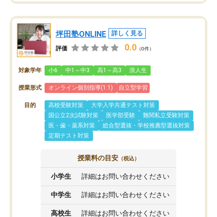
坪田塾ONLINE
詳しく見る
0.0
評価
（0件）
対象学年
小6
中1～中3
高1～高3
浪人生
授業形式
オンライン個別指導(1:1)
自立型学習
目的
高校受験対策
大学入学共通テスト対策
国公立2次試験対策
医学部受験
難関私立受験対策
医・歯・薬系対策
総合型選抜・学校推薦型選抜対策
定期テスト対策
授業料の目安
（税込）
小学生
詳細はお問い合わせください
中学生
詳細はお問い合わせください
高校生
詳細はお問い合わせください