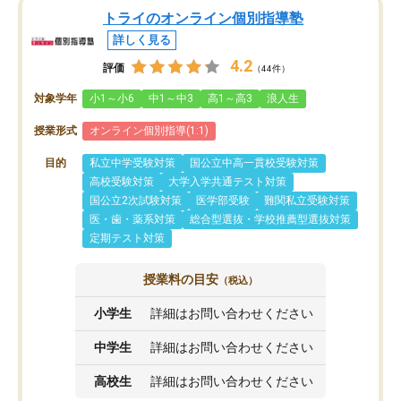
トライのオンライン個別指導塾
詳しく見る
4.2
評価
（44件）
対象学年
小1～小6
中1～中3
高1～高3
浪人生
授業形式
オンライン個別指導(1:1)
目的
私立中学受験対策
国公立中高一貫校受験対策
高校受験対策
大学入学共通テスト対策
国公立2次試験対策
医学部受験
難関私立受験対策
医・歯・薬系対策
総合型選抜・学校推薦型選抜対策
定期テスト対策
授業料の目安
（税込）
小学生
詳細はお問い合わせください
中学生
詳細はお問い合わせください
高校生
詳細はお問い合わせください