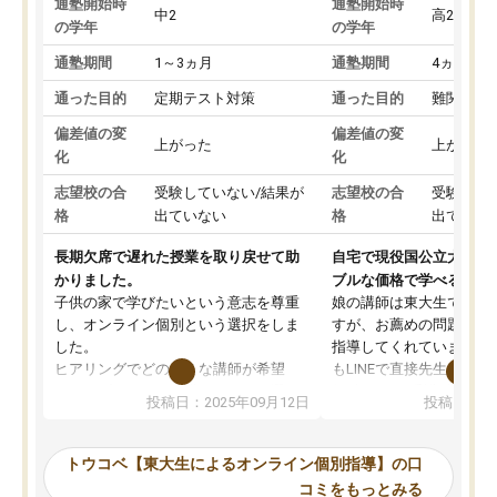
通塾開始時
通塾開始時
中2
高2
の学年
の学年
通塾期間
1～3ヵ月
通塾期間
4ヵ月～1
通った目的
定期テスト対策
通った目的
難関私立
偏差値の変
偏差値の変
上がった
上がった
化
化
志望校の合
受験していない/結果が
志望校の合
受験して
格
出ていない
格
出ていな
長期欠席で遅れた授業を取り戻せて助
自宅で現役国公立大学生
かりました。
ブルな価格で学べる
子供の家で学びたいという意志を尊重
娘の講師は東大生では無
し、オンライン個別という選択をしま
すが、お薦めの問題集や
した。
指導してくれています。2
ヒアリングでどのような講師が希望
もLINEで直接先生に質問
か、オプションは付帯するかなど選ぶ
教科でも)。受講科目や
投稿日：2025年09月12日
投稿日：20
事が出来ました。
めれるので、個人に合っ
講師とのマッチング後講師との初回ミ
ると思います。カリキュ
ーティングを行い、その講師で良いか
いなのがあり(有料)、受
トウコベ【東大生によるオンライン個別指導】の口
他の講師を希望するか子供との相性も
ことをどんなスケジュー
コミをもっとみる