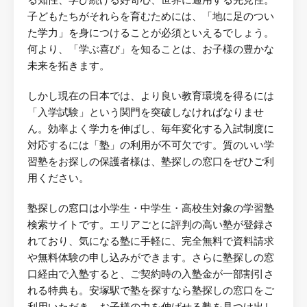
る知性、学び続ける好奇心、世界に通用する先見性。
子どもたちがそれらを育むためには、「地に足のつい
た学力」を身につけることが必須といえるでしょう。
何より、「学ぶ喜び」を知ることは、お子様の豊かな
未来を拓きます。
しかし現在の日本では、より良い教育環境を得るには
「入学試験」という関門を突破しなければなりませ
ん。効率よく学力を伸ばし、毎年変化する入試制度に
対応するには「塾」の利用が不可欠です。質のいい学
習塾をお探しの保護者様は、塾探しの窓口をぜひご利
用ください。
塾探しの窓口は小学生・中学生・高校生対象の学習塾
検索サイトです。エリアごとに評判の高い塾が登録さ
れており、気になる塾に手軽に、完全無料で資料請求
や無料体験の申し込みができます。さらに塾探しの窓
口経由で入塾すると、ご契約時の入塾金が一部割引さ
れる特典も。安塚駅で塾を探すなら塾探しの窓口をご