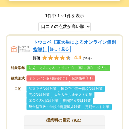
1
件中
1～1
件を表示
トウコベ【東大生によるオンライン個別
指導】
詳しく見る
4.4
評価
（38件）
対象学年
幼児
小1～小6
中1～中3
高1～高3
浪人生
授業形式
オンライン個別指導(1:1)
個別指導(1:1)
目的
私立中学受験対策
国公立中高一貫校受験対策
高校受験対策
大学入学共通テスト対策
国公立2次試験対策
難関私立受験対策
総合型選抜・学校推薦型選抜対策
定期テスト対策
授業料の目安
（税込）