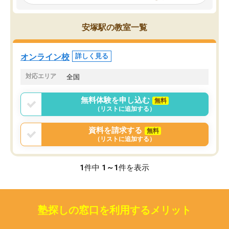
見てから講師を決定する事ができま
くか相談したのですが、
す。
ち期待したものではなく
うちの子は、初回面談の講師の方で決
内容でした。それでも明
安塚駅の教室一覧
定しました。
やる気も出ましたし、苦
くなってきたようなので
オンラインツールを使用した単語帳の
お願いして良かったと思
オンライン校
詳しく見る
共有があり宿題もそちらで出される形
も合わなければチェンジ
でした。
娘は3科目ともずっと同
対応エリア
全国
2ヶ月で担当講師の方がお辞めになると
言う事で講師変更の申し出があり、あ
無料体験を申し込む
無料
まりに短期での変更だった為、塾に通
（リストに追加する）
う事にして退会しました。遅れも取り
戻せ、授業内容や講師の方は良かった
資料を請求する
無料
と思います。
（リストに追加する）
1
件中
1～1
件を表示
塾探しの窓口を利用するメリット