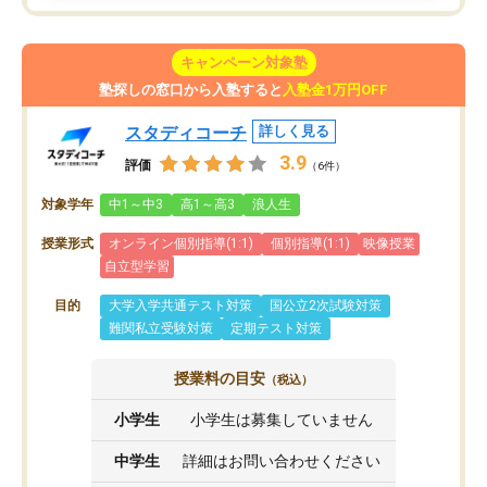
キャンペーン対象塾
塾探しの窓口から入塾すると
入塾金1万円OFF
スタディコーチ
詳しく見る
3.9
評価
（6件）
対象学年
中1～中3
高1～高3
浪人生
授業形式
オンライン個別指導(1:1)
個別指導(1:1)
映像授業
自立型学習
目的
大学入学共通テスト対策
国公立2次試験対策
難関私立受験対策
定期テスト対策
授業料の目安
（税込）
小学生
小学生は募集していません
中学生
詳細はお問い合わせください