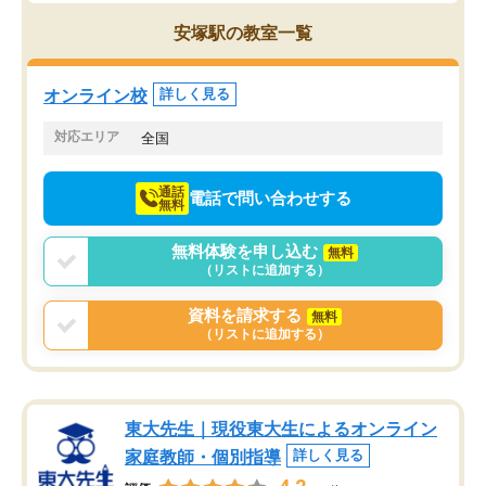
思っていました。何が今足りないのか
スト、多少お金がかかっ
を的確に指導いただき、子どももびっ
思い切って入塾してよか
安塚駅の教室一覧
くりするほど楽しんでやる気を持って
塾を受けています。狙い通り、少しず
つ成績も上がり、苦手意識も無くなっ
オンライン校
詳しく見る
てきたので、さらに苦手な数学も追加
でお願いしました。来年の高校受験に
対応エリア
全国
向けて頑張っています。
通話
電話で問い合わせする
無料
無料体験を申し込む
無料
（リストに追加する）
資料を請求する
無料
（リストに追加する）
東大先生｜現役東大生によるオンライン
家庭教師・個別指導
詳しく見る