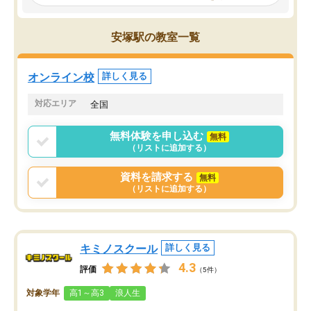
見てから講師を決定する事ができま
くか相談したのですが、
す。
ち期待したものではなく
うちの子は、初回面談の講師の方で決
内容でした。それでも明
安塚駅の教室一覧
定しました。
やる気も出ましたし、苦
くなってきたようなので
オンラインツールを使用した単語帳の
お願いして良かったと思
オンライン校
詳しく見る
共有があり宿題もそちらで出される形
も合わなければチェンジ
でした。
娘は3科目ともずっと同
対応エリア
全国
2ヶ月で担当講師の方がお辞めになると
言う事で講師変更の申し出があり、あ
無料体験を申し込む
無料
まりに短期での変更だった為、塾に通
（リストに追加する）
う事にして退会しました。遅れも取り
戻せ、授業内容や講師の方は良かった
資料を請求する
無料
と思います。
（リストに追加する）
キミノスクール
詳しく見る
4.3
評価
（5件）
対象学年
高1～高3
浪人生