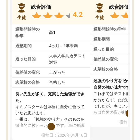
総合評価
総合評価
4.2
生徒
生徒
通塾開始時の
通塾開始時の学年
中
高1
学年
通塾期間
通塾期間
4ヵ月～1年未満
通った目的
大学入学共通テスト
通った目的
偏差値の変化
対策
志望校の合格
偏差値の変化
上がった
勉強のやり方を1から教
志望校の合格
合格した
自習の強い味方です。
これまではテスト前に何
良い先生が多く、充実した勉強ができ
か分からず、ただ机に座
た。
でしたが、キミノスクー
キミノスクールは本当に自分に合って
らは自習の質が劇的に変
いたと思います。
先生が毎日何をすべきか
一番は、「勉強のやり方」そのものを
投稿日：20
を明確にしてくれるので
徹底的に教わったことです。単に知識
ずに学習に取り組めるよ
を詰め込むのではなく、自学自習の習
投稿日：2026年04月16日
が一番の収穫です。
慣が身につくよう並走してくれるの