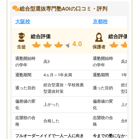
総合型選抜専門塾AOIの口コミ・評判
大阪校
京都校
総合評価
総合評価
4.0
生徒
保護者
通塾開始時
通塾開始時
高3
高2
の学年
の学年
通塾期間
4ヵ月～1年未満
通塾期間
1年以上
総合型選抜・学校推薦
総合型選
通った目的
通った目的
型選抜対策
型選抜対
偏差値の変
偏差値の変
上がった
上がった
化
化
志望校の合
志望校の合
合格した
合格した
格
格
フルオーダーメイドで一人一人に向き
今までの塾になかったA