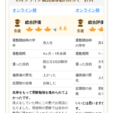
オンライン校
オンライン校
総合評価
総合評価
4.6
生徒
生徒
通塾開始時の学
通塾開始時
浪人生
高3
年
の学年
通塾期間
4ヵ月～1年未満
通塾期間
1～3ヵ月
国公立2次試験対
大学入学
通った目的
通った目的
策
策
偏差値の変化
上がった
偏差値の変
上がった
化
志望校の合格
合格した
志望校の合
受験して
自身をもって受験勉強を進められてよ
格
出ていな
かったです。
浪人をしていた時にこの塾でお世話に
いいとは思いますが、料
なりました。現役時の受験では自分の
す。
勉強に誰かからフィードバックをもら