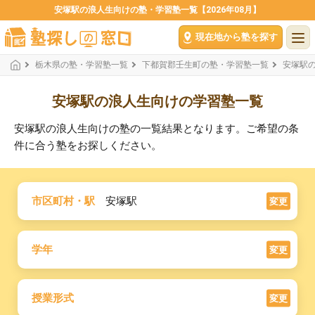
安塚駅の浪人生向けの塾・学習塾一覧【2026年08月】
現在地から塾を探す
栃木県の塾・学習塾一覧
下都賀郡壬生町の塾・学習塾一覧
安塚駅
安塚駅の浪人生向けの学習塾一覧
安塚駅の浪人生向けの塾の一覧結果となります。ご希望の条
件に合う塾をお探しください。
市区町村・駅
安塚駅
変更
学年
変更
授業形式
変更