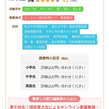
4.2
評価
（10件）
対象学年
小4～小6
中1～中3
高1～高3
浪人生
授業形式
オンライン個別指導(1:1)
家庭教師
目的
私立中学受験対策
国公立中高一貫校受験対策
高校受験対策
大学入学共通テスト対策
国公立2次試験対策
医学部受験
難関私立受験対策
医・歯・薬系対策
総合型選抜・学校推薦型選抜対策
定期テスト対策
授業料の目安
（税込）
小学生
詳細はお問い合わせください
中学生
詳細はお問い合わせください
高校生
詳細はお問い合わせください
塾探しの窓口編集部からみた
東大先生｜現役東大生によるオンライン家庭教師・