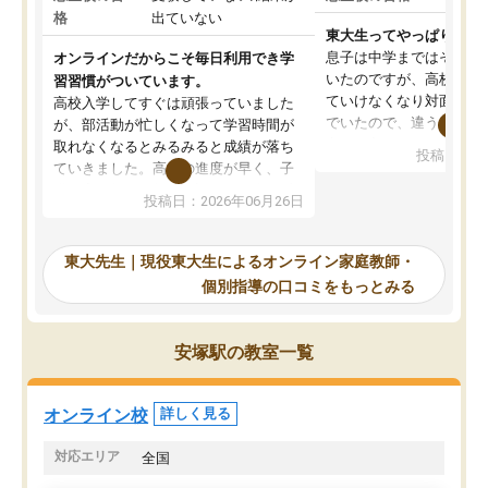
格
出ていない
東大生ってやっぱりすご
息子は中学まではそこそ
オンラインだからこそ毎日利用でき学
いたのですが、高校に入
習習慣がついています。
ていけなくなり対面の塾
高校入学してすぐは頑張っていました
でいたので、違うアプロ
が、部活動が忙しくなって学習時間が
考えて入りました。地元
取れなくなるとみるみると成績が落ち
投稿日：20
で、当初は模試でD判定
ていきました。高校の進度が早く、子
していたのですが、やは
供も家に帰って勉強の話すると嫌な反
投稿日：2026年06月26日
験勉強に詳しく、先生か
応を示します。東大先生にお願いして
受け合格できました。ま
からは効率的な計画を先生が立ててく
自習室が毎日使えていつ
れるので、親としても安心です。毎日
東大先生｜現役東大生によるオンライン家庭教師・
るのが心強かったようで
使える自習室とかもあり、わからない
個別指導の口コミをもっとみる
謝です。
ところがあれば先生が回答してくれる
のも重宝しています。
安塚駅の教室一覧
オンライン校
詳しく見る
対応エリア
全国