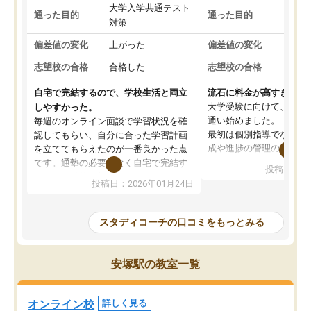
大学入学共通テスト
国公
通った目的
通った目的
対策
策
偏差値の変化
上がった
偏差値の変化
変わ
志望校の合格
合格した
志望校の合格
合格
自宅で完結するので、学校生活と両立
流石に料金が高すぎる
大学受験に向けて、高2
しやすかった。
通い始めました。
毎週のオンライン面談で学習状況を確
最初は個別指導でなく、
認してもらい、自分に合った学習計画
成や進捗の管理のみのコ
を立ててもらえたのが一番良かった点
ていましたが、あまり効
です。通塾の必要がなく自宅で完結す
投稿日：20
じ個別指導コースに変更
るため、学校や部活と両立しやすかっ
投稿日：2026年01月24日
講師には早稲田大学生の
たです。コーチが現役大学生で相談し
れましたが、はっきり言
やすく、勉強面だけでなく受験期の不
性が良くなかったです。
安も気軽に話せました。勉強習慣が身
スタディコーチの口コミをもっとみる
モチベーションが上がら
についたと感じています。また、チャ
にやめてしまいました。
ットで質問できるのも便利でした。一
追加で料金を払うことで
人では迷いがちだった受験勉強を、最
安塚駅の教室一覧
方に変更することも可能
後まで続けられたのはこの塾のおかげ
の方の予定が空いていな
だと思います。
そもそも月謝が高い塾な
オンライン校
詳しく見る