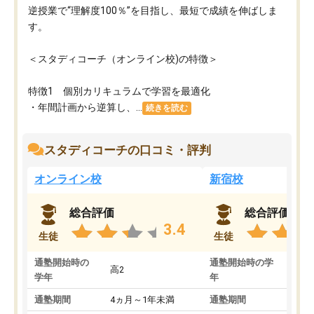
逆授業で“理解度100％”を目指し、最短で成績を伸ばしま
す。
＜スタディコーチ（オンライン校)の特徴＞
特徴1 個別カリキュラムで学習を最適化
・年間計画から逆算し、...
続きを読む
スタディコーチの口コミ・評判
オンライン校
新宿校
総合評価
総合評価
3.4
生徒
生徒
通塾開始時の
通塾開始時の学
高2
高2
学年
年
通塾期間
4ヵ月～1年未満
通塾期間
1～