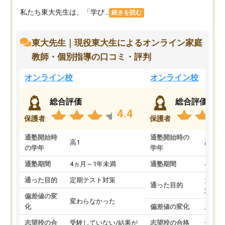
私たち東大先生は、「学び...
続きを読む
東大先生｜現役東大生によるオンライン家庭
教師・個別指導の口コミ・評判
オンライン校
オンライン校
総合評価
総合評価
4.4
保護者
保護者
通塾開始時
通塾開始時の
高1
高3
の学年
学年
通塾期間
4ヵ月～1年未満
通塾期間
4ヵ月
通った目的
定期テスト対策
大学入
通った目的
対策
偏差値の変
変わらなかった
化
偏差値の変化
上がっ
志望校の合
受験していない/結果が
志望校の合格
合格し