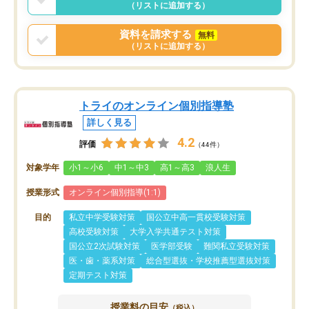
（リストに追加する）
資料を請求する
無料
（リストに追加する）
トライのオンライン個別指導塾
詳しく見る
4.2
評価
（44件）
対象学年
小1～小6
中1～中3
高1～高3
浪人生
授業形式
オンライン個別指導(1:1)
目的
私立中学受験対策
国公立中高一貫校受験対策
高校受験対策
大学入学共通テスト対策
国公立2次試験対策
医学部受験
難関私立受験対策
医・歯・薬系対策
総合型選抜・学校推薦型選抜対策
定期テスト対策
授業料の目安
（税込）