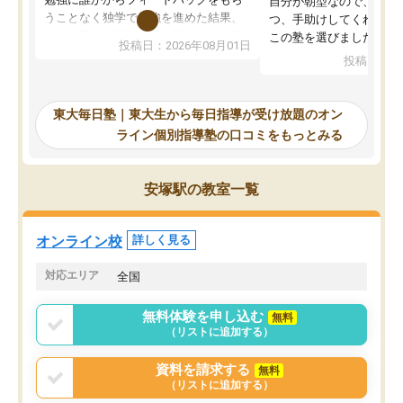
自分が朝型なので、自習
うことなく独学で勉強を進めた結果、
つ、手助けしてくれる設
入試本番に地歴の学習が間に合わず不
この塾を選びました。
投稿日：2026年08月01日
合格となってしまいました。その経験
投稿日：20
を踏まえ、浪人が決まった際に勉強計
画を考えてもらえる塾を探した結果、
東大毎日塾にたどり着きました。学習
東大毎日塾｜東大生から毎日指導が受け放題のオン
の長期計画や日々の勉強のやり方につ
ライン個別指導塾の口コミをもっとみる
いて客観的なアドバイスをいただけた
ので、自信をもって受験勉強を進める
ことができました。自分のように勉強
安塚駅の教室一覧
のやり方や進捗管理で苦労している方
には特におすすめしたい塾です。
オンライン校
詳しく見る
対応エリア
全国
無料体験を申し込む
無料
（リストに追加する）
資料を請求する
無料
（リストに追加する）