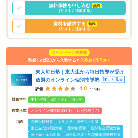
無料体験を申し込む
無料
（リストに追加する）
資料を請求する
無料
（リストに追加する）
キャンペーン対象塾
塾探しの窓口から入塾すると
入塾金1万円OFF
東大毎日塾｜東大生から毎日指導が受け
放題のオンライン個別指導塾
詳しく見る
4.0
評価
（116件）
対象学年
中1～中3
高1～高3
浪人生
授業形式
オンライン個別指導(1:1)
個別指導(1:1)
目的
高校受験対策
大学入学共通テスト対策
国公立2次試験対策
医学部受験
難関私立受験対策
医・歯・薬系対策
総合型選抜・学校推薦型選抜対策