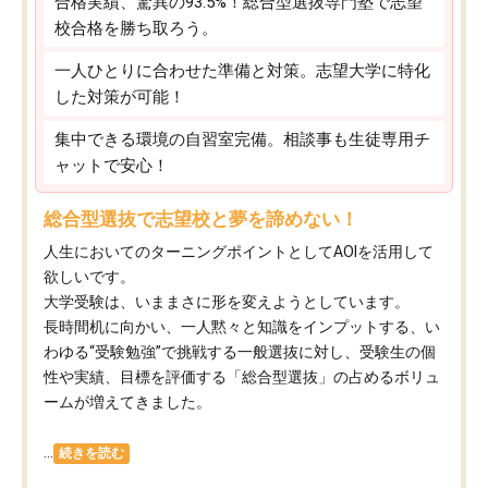
合格実績、驚異の93.5%！総合型選抜専門塾で志望
校合格を勝ち取ろう。
一人ひとりに合わせた準備と対策。志望大学に特化
した対策が可能！
集中できる環境の自習室完備。相談事も生徒専用チ
ャットで安心！
総合型選抜で志望校と夢を諦めない！
人生においてのターニングポイントとしてAOIを活用して
欲しいです。
大学受験は、いままさに形を変えようとしています。
長時間机に向かい、一人黙々と知識をインプットする、い
わゆる“受験勉強”で挑戦する一般選抜に対し、受験生の個
性や実績、目標を評価する「総合型選抜」の占めるボリュ
ームが増えてきました。
...
続きを読む