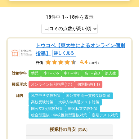
18
件中
1～18
件を表示
トウコベ【東大生によるオンライン個別
指導】
詳しく見る
4.4
評価
（38件）
対象学年
幼児
小1～小6
中1～中3
高1～高3
浪人生
授業形式
オンライン個別指導(1:1)
個別指導(1:1)
目的
私立中学受験対策
国公立中高一貫校受験対策
高校受験対策
大学入学共通テスト対策
国公立2次試験対策
難関私立受験対策
総合型選抜・学校推薦型選抜対策
定期テスト対策
授業料の目安
（税込）