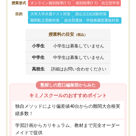
授業形式
オンライン個別指導(1:1)
個別指導(1:1)
自立型学習
目的
大学入学共通テスト対策
国公立2次試験対策
難関私立受験対策
総合型選抜・学校推薦型選抜対策
授業料の目安
（税込）
小学生
小学生は募集していません
中学生
中学生は募集していません
高校生
詳細はお問い合わせください
塾探しの窓口編集部からみた
キミノスクールのおすすめポイント
独自メソッドにより偏差値40台からの難関大合格実
績多数！
学習計画からカリキュラム、教材まで完全オーダー
メイドで提供