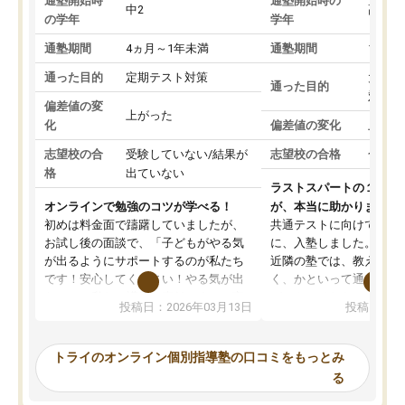
通塾開始時
通塾開始時の
中2
高3
の学年
学年
通塾期間
4ヵ月～1年未満
通塾期間
1～3
通った目的
定期テスト対策
大学入
通った目的
対策
偏差値の変
上がった
化
偏差値の変化
上がっ
志望校の合
受験していない/結果が
志望校の合格
合格し
格
出ていない
ラストスパートの１か月
オンラインで勉強のコツが学べる！
が、本当に助かりました
初めは料金面で躊躇していましたが、
共通テストに向けての追
お試し後の面談で、「子どもがやる気
に、入塾しました。田舎
が出るようにサポートするのが私たち
近隣の塾では、教えても
です！安心してください！やる気が出
く、かといって通うには
ないのは私たち講師の責任です」と言
が、トライならオンライ
投稿日：2026年03月13日
投稿日：20
ってくださり、確かに！と考えて、思
可能なので本当に助かり
い切って入塾しました。英語が苦手だ
テストの内容重視でした
ったんですが、学生の先生から学ぶこ
らないところをピンポイ
トライのオンライン個別指導塾の口コミをもっとみ
とで、勉強のコツみたいなものをつか
頂いて、とてもわかりや
る
み、徐々に成績が上がったらいいなと
していました。一生を左