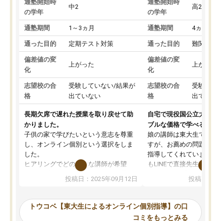
通塾開始時
通塾開始時
中2
高2
の学年
の学年
通塾期間
1～3ヵ月
通塾期間
4ヵ月～1
通った目的
定期テスト対策
通った目的
難関私立
偏差値の変
偏差値の変
上がった
上がった
化
化
志望校の合
受験していない/結果が
志望校の合
受験して
格
出ていない
格
出ていな
長期欠席で遅れた授業を取り戻せて助
自宅で現役国公立大学生
かりました。
ブルな価格で学べる
子供の家で学びたいという意志を尊重
娘の講師は東大生では無
し、オンライン個別という選択をしま
すが、お薦めの問題集や
した。
指導してくれています。2
ヒアリングでどのような講師が希望
もLINEで直接先生に質問
か、オプションは付帯するかなど選ぶ
教科でも)。受講科目や
投稿日：2025年09月12日
投稿日：20
事が出来ました。
めれるので、個人に合っ
講師とのマッチング後講師との初回ミ
ると思います。カリキュ
ーティングを行い、その講師で良いか
いなのがあり(有料)、受
トウコベ【東大生によるオンライン個別指導】の口
他の講師を希望するか子供との相性も
ことをどんなスケジュー
コミをもっとみる