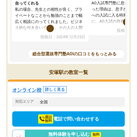
AO入試専門塾に息子を
合ってくれる
った理由は、息子が高校
私の場合、先生との相性が良く、プラ
への入試に入る時期に差
イベートなことから勉強のことまで幅
に、AO入試の存在を息
広く相談にのってくれました。ビジネ
してもその制度で合格し
ス的な付き合いでなく、その人の人間
投稿日：20
たことから、AOIに入塾
性までを適切に把握し、むきあってい
投稿日：2024年12月25日
思いました。
るなぁと強く感じることできました。
AOIでは、カウンセリン
また、他の先生の意見も聞いてみたい
で、AO入試を改めて知
と相談すると、他の先生も紹介してく
総合型選抜専門塾AOIの口コミをもっとみる
それに対しての具体的な
ださり、客観的なアドバイスもいただ
ことでした。更に子供の
くことができました（志望理由・自己
る適正等についても詳し
PR等の添削において）。そして、なに
安塚駅の教室一覧
でき、メンターの方々も
より自習室が解放されている点がよか
けてらっしゃいますので
ったです。友達と好きな時間に自習
せることができました。
し、お互いを高めあえる環境がありま
オンライン校
詳しく見る
した。
対応エリア
全国
通話
電話で問い合わせする
無料
無料体験を申し込む
無料