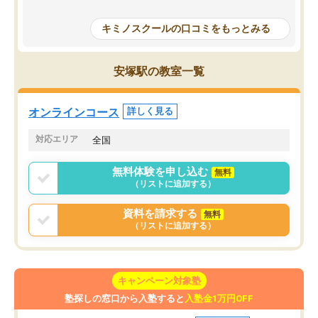
授業で教えてもらうとい
で、通塾日以外も机に向かうのが苦で
の仕方をコーチングして
はなくなりました。
キミノスクールの口コミをもっとみる
ルなので、家での学習習
身につきました。結果と
講師の方との距離も近く、親身なコー
た英語の偏差値が10以上
チングのおかげで、停滞期もモチベー
安塚駅の教室一覧
していた公立高校に無事
ションを維持できました。「やらされ
た。自分から学ぶ姿勢を
る勉強」から「目標のための勉強」へ
たい家庭には本当におす
意識が変わったことが、目標校への合
オンラインコース
詳しく見る
思います。
格に繋がったと思います。
対応エリア
全国
無料体験を申し込む
無料
（リストに追加する）
資料を請求する
無料
（リストに追加する）
キャンペーン対象塾
塾探しの窓口から入塾すると
入塾金1万円OFF