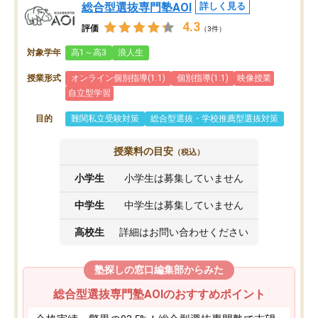
総合型選抜専門塾AOI
詳しく見る
4.3
評価
（3件）
対象学年
高1～高3
浪人生
授業形式
オンライン個別指導(1:1)
個別指導(1:1)
映像授業
自立型学習
目的
難関私立受験対策
総合型選抜・学校推薦型選抜対策
授業料の目安
（税込）
小学生
小学生は募集していません
中学生
中学生は募集していません
高校生
詳細はお問い合わせください
塾探しの窓口編集部からみた
総合型選抜専門塾AOIのおすすめポイント