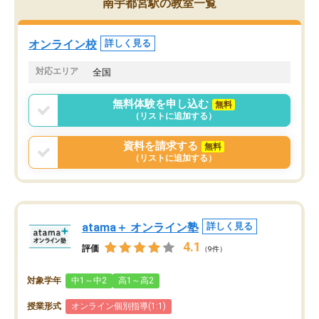
南宇都宮駅の教室一覧
オンライン校
詳しく見る
対応エリア
全国
無料体験を申し込む
無料
（リストに追加する）
資料を請求する
無料
（リストに追加する）
atama＋ オンライン塾
詳しく見る
4.1
評価
（9件）
対象学年
中1～中2
高1～高2
授業形式
オンライン個別指導(1:1)