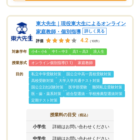
東大先生｜現役東大生によるオンライン
家庭教師・個別指導
詳しく見る
4.2
評価
（10件）
対象学年
小4～小6
中1～中3
高1～高3
浪人生
授業形式
オンライン個別指導(1:1)
家庭教師
目的
私立中学受験対策
国公立中高一貫校受験対策
高校受験対策
大学入学共通テスト対策
国公立2次試験対策
医学部受験
難関私立受験対策
医・歯・薬系対策
総合型選抜・学校推薦型選抜対策
定期テスト対策
授業料の目安
（税込）
小学生
詳細はお問い合わせください
中学生
詳細はお問い合わせください