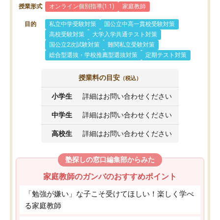
授業形式
オンライン個別指導(1:1)
家庭教師
目的
私立中学受験対策
国公立中高一貫校受験対策
高校受験対策
大学入学共通テスト対策
国公立2次試験対策
難関私立受験対策
総合型選抜・学校推薦型選抜対策
定期テスト対策
授業料の目安
（税込）
小学生
詳細はお問い合わせください
中学生
詳細はお問い合わせください
高校生
詳細はお問い合わせください
塾探しの窓口編集部からみた
家庭教師のガンバのおすすめポイント
「勉強が嫌い」な子こそ受けてほしい！楽しく学べ
る家庭教師