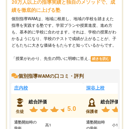
20万人以上の指導実績と独自のメソッドで、成
績を徹底的に上げる塾
個別指導WAMは、地域に根差し、地域の学校を踏まえた
指導を実践する塾です。学習プランや授業進度、進め方
も、基本的に学校に合わせます。それは、学校の授業がわ
かるようになり、学校のテストで成績が上がることが、子
どもたちに大きな価値をもたらすと知っているからです。
「授業がわかり、先生の問いに明瞭に答え...
続きを読む
個別指導WAMの口コミ・評判
庄内校
深谷上校
総合評価
総合評価
5.0
生徒
保護者
通塾開始時の
通塾開始時
高1
小1
学年
の学年