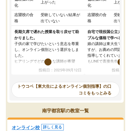
上がった
上がった
化
化
志望校の合
受験していない/結果が
志望校の合
受験して
格
出ていない
格
出ていな
長期欠席で遅れた授業を取り戻せて助
自宅で現役国公立大学生
かりました。
ブルな価格で学べる
子供の家で学びたいという意志を尊重
娘の講師は東大生では無
し、オンライン個別という選択をしま
すが、お薦めの問題集や
した。
指導してくれています。2
ヒアリングでどのような講師が希望
もLINEで直接先生に質問
か、オプションは付帯するかなど選ぶ
教科でも)。受講科目や
投稿日：2025年09月12日
投稿日：20
事が出来ました。
めれるので、個人に合っ
講師とのマッチング後講師との初回ミ
ると思います。カリキュ
ーティングを行い、その講師で良いか
いなのがあり(有料)、受
トウコベ【東大生によるオンライン個別指導】の口
他の講師を希望するか子供との相性も
ことをどんなスケジュー
コミをもっとみる
見てから講師を決定する事ができま
くか相談したのですが、
す。
ち期待したものではなく
うちの子は、初回面談の講師の方で決
内容でした。それでも明
南宇都宮駅の教室一覧
定しました。
やる気も出ましたし、苦
くなってきたようなので
オンラインツールを使用した単語帳の
お願いして良かったと思
オンライン校
詳しく見る