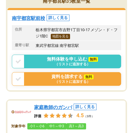
南宇都宮駅の教室一覧
っていなければ、大切な友人や大学の
学校帰りで疲れている日
教授と出会うことができなかっため、
子は1度も見せたことが
非常に感謝している。
しても安心して通わせる
南宇都宮駅前校
詳しく見る
います。
住所
栃木県宇都宮市吉野1丁目10-17 メゾン・ド・フ
ジ1階C
地図を見る
最寄り駅
東武宇都宮線 南宇都宮駅
無料体験を申し込む
無料
（リストに追加する）
資料を請求する
無料
（リストに追加する）
家庭教師のガンバ
詳しく見る
4.5
評価
（3件）
対象学年
小1～小6
中1～中3
高1～高3