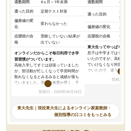
通塾期間
4ヵ月～1年未満
通塾期間
4ヵ月
通った目的
定期テスト対策
大学入
通った目的
対策
偏差値の変
変わらなかった
化
偏差値の変化
上がっ
志望校の合
受験していない/結果が
志望校の合格
合格し
格
出ていない
東大生ってやっぱりすご
息子は中学まではそこそ
オンラインだからこそ毎日利用でき学
いたのですが、高校に入
習習慣がついています。
ていけなくなり対面の塾
高校入学してすぐは頑張っていました
でいたので、違うアプロ
が、部活動が忙しくなって学習時間が
考えて入りました。地元
取れなくなるとみるみると成績が落ち
投稿日：20
で、当初は模試でD判定
ていきました。高校の進度が早く、子
していたのですが、やは
供も家に帰って勉強の話すると嫌な反
投稿日：2026年06月26日
験勉強に詳しく、先生か
応を示します。東大先生にお願いして
受け合格できました。ま
からは効率的な計画を先生が立ててく
自習室が毎日使えていつ
れるので、親としても安心です。毎日
東大先生｜現役東大生によるオンライン家庭教師・
るのが心強かったようで
使える自習室とかもあり、わからない
個別指導の口コミをもっとみる
謝です。
ところがあれば先生が回答してくれる
のも重宝しています。