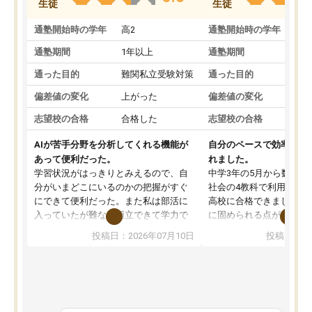
生徒
生徒
通塾開始時の学年
高2
通塾開始時の学年
中
通塾期間
1年以上
通塾期間
通った目的
難関私立受験対策
通った目的
偏差値の変化
上がった
偏差値の変化
志望校の合格
合格した
志望校の合格
AIが苦手分野を分析してくれる機能が
自分のペースで効率よく
あって便利だった。
れました。
学習状況がはっきりとみえるので、自
中学3年の5月から数学・
分がいまどこにいるのかの把握がすぐ
社会の4教科で利用し、偏
にできて便利だった。また私は部活に
高校に合格できました。
入っていたが難なく両立できて学力で
に固められる点が魅力で
も部活でも結果を残すことができてよ
れる「ウォームアップ」
投稿日：2026年07月10日
投稿日：20
かった。また問題演習の際に、自分が
項目のおかげで、手軽に
一度間違えた問題を繰り返し学習でき
せられます。何度も間違
たので苦手だった英語の克服につなが
「特訓」項目で徹底的に
った点もよかった。ただAIをアピール
め、苦手克服に非常に役
して活用するのは良かった点もあった
また、その日の勉強時間