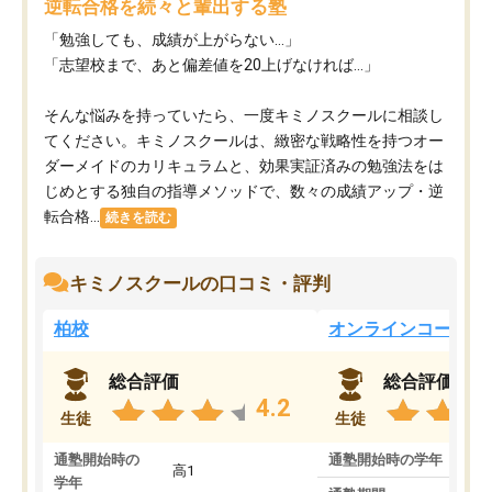
逆転合格を続々と輩出する塾
「勉強しても、成績が上がらない…」
「志望校まで、あと偏差値を20上げなければ…」
そんな悩みを持っていたら、一度キミノスクールに相談し
てください。キミノスクールは、緻密な戦略性を持つオー
ダーメイドのカリキュラムと、効果実証済みの勉強法をは
じめとする独自の指導メソッドで、数々の成績アップ・逆
転合格...
続きを読む
キミノスクールの口コミ・評判
柏校
オンラインコース
総合評価
総合評価
4.2
生徒
生徒
通塾開始時の
通塾開始時の学年
中
高1
学年