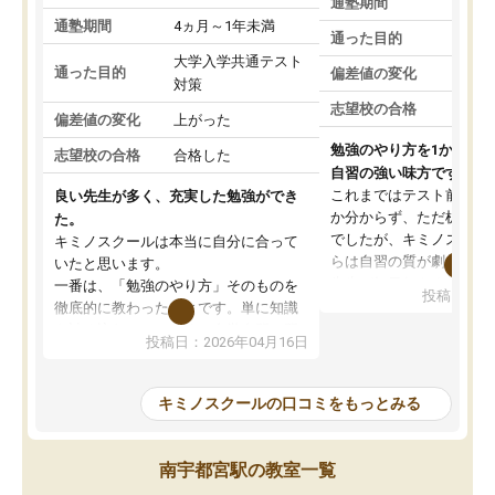
通塾期間
通塾期間
4ヵ月～1年未満
通った目的
大学入学共通テスト
通った目的
偏差値の変化
対策
志望校の合格
偏差値の変化
上がった
勉強のやり方を1から教
志望校の合格
合格した
自習の強い味方です。
これまではテスト前に何
良い先生が多く、充実した勉強ができ
か分からず、ただ机に座
た。
でしたが、キミノスクー
キミノスクールは本当に自分に合って
らは自習の質が劇的に変
いたと思います。
先生が毎日何をすべきか
一番は、「勉強のやり方」そのものを
投稿日：20
を明確にしてくれるので
徹底的に教わったことです。単に知識
ずに学習に取り組めるよ
を詰め込むのではなく、自学自習の習
投稿日：2026年04月16日
が一番の収穫です。
慣が身につくよう並走してくれるの
授業で教えてもらうとい
で、通塾日以外も机に向かうのが苦で
の仕方をコーチングして
はなくなりました。
キミノスクールの口コミをもっとみる
ルなので、家での学習習
身につきました。結果と
講師の方との距離も近く、親身なコー
た英語の偏差値が10以上
チングのおかげで、停滞期もモチベー
南宇都宮駅の教室一覧
していた公立高校に無事
ションを維持できました。「やらされ