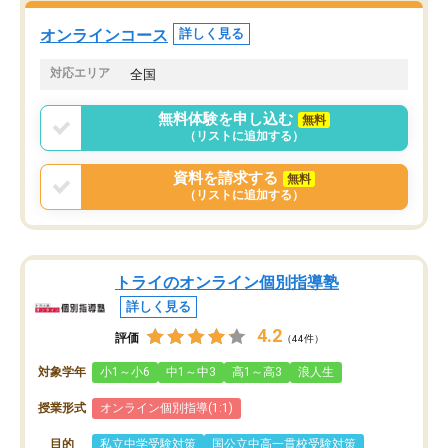
た。自分から学ぶ姿勢を
る勉強」から「目標のための勉強」へ
たい家庭には本当におす
意識が変わったことが、目標校への合
オンラインコース
詳しく見る
思います。
格に繋がったと思います。
対応エリア
全国
無料体験を申し込む
無料
（リストに追加する）
資料を請求する
無料
（リストに追加する）
トライのオンライン個別指導塾
詳しく見る
4.2
評価
（44件）
対象学年
小1～小6
中1～中3
高1～高3
浪人生
授業形式
オンライン個別指導(1:1)
目的
私立中学受験対策
国公立中高一貫校受験対策