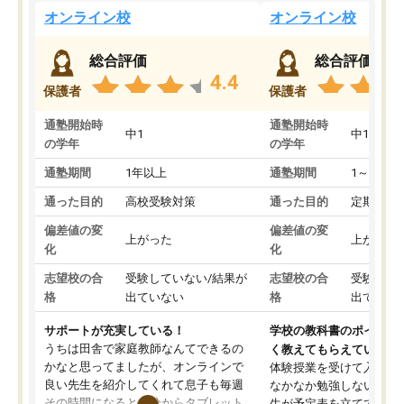
オンライン校
オンライン校
総合評価
総合評価
4.4
保護者
保護者
通塾開始時
通塾開始時
中1
中1
の学年
の学年
通塾期間
1年以上
通塾期間
1～3ヵ月
通った目的
高校受験対策
通った目的
定期テス
偏差値の変
偏差値の変
上がった
上がった
化
化
志望校の合
受験していない/結果が
志望校の合
受験して
格
出ていない
格
出ていな
サポートが充実している！
学校の教科書のポイント
うちは田舎で家庭教師なんてできるの
く教えてもらえている
かなと思ってましたが、オンラインで
体験授業を受けて入塾し
良い先生を紹介してくれて息子も毎週
なかなか勉強しない息子
その時間になると自分からタブレット
生が予定表を立ててくれ