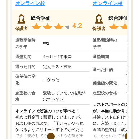
オンライン校
オンライン校
総合評価
総合評価
4.2
保護者
保護者
通塾開始時
通塾開始時の
中2
高3
の学年
学年
通塾期間
4ヵ月～1年未満
通塾期間
1～3
通った目的
定期テスト対策
大学入
通った目的
対策
偏差値の変
上がった
化
偏差値の変化
上がっ
志望校の合
受験していない/結果が
志望校の合格
合格し
格
出ていない
ラストスパートの１か月
オンラインで勉強のコツが学べる！
が、本当に助かりました
初めは料金面で躊躇していましたが、
共通テストに向けての追
お試し後の面談で、「子どもがやる気
に、入塾しました。田舎
が出るようにサポートするのが私たち
近隣の塾では、教えても
です！安心してください！やる気が出
く、かといって通うには