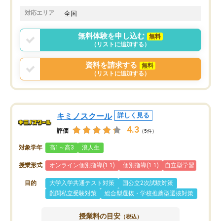
共有があり宿題もそちらで出される形
も合わなければチェンジ
でした。
娘は3科目ともずっと同
対応エリア
全国
2ヶ月で担当講師の方がお辞めになると
言う事で講師変更の申し出があり、あ
無料体験を申し込む
無料
まりに短期での変更だった為、塾に通
（リストに追加する）
う事にして退会しました。遅れも取り
戻せ、授業内容や講師の方は良かった
資料を請求する
無料
と思います。
（リストに追加する）
キミノスクール
詳しく見る
4.3
評価
（5件）
対象学年
高1～高3
浪人生
授業形式
オンライン個別指導(1:1)
個別指導(1:1)
自立型学習
目的
大学入学共通テスト対策
国公立2次試験対策
難関私立受験対策
総合型選抜・学校推薦型選抜対策
授業料の目安
（税込）