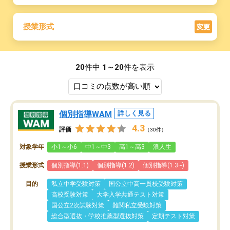
授業形式
変更
20
件中
1～20
件を表示
個別指導WAM
詳しく見る
4.3
評価
（30件）
対象学年
小1～小6
中1～中3
高1～高3
浪人生
授業形式
個別指導(1:1)
個別指導(1:2)
個別指導(1:3~)
目的
私立中学受験対策
国公立中高一貫校受験対策
高校受験対策
大学入学共通テスト対策
国公立2次試験対策
難関私立受験対策
総合型選抜・学校推薦型選抜対策
定期テスト対策