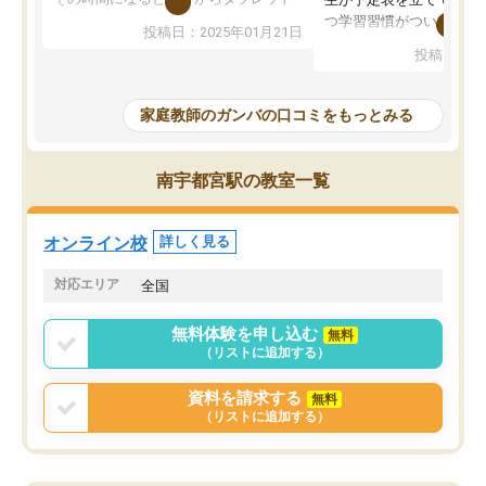
を開いてzoomを繋げるようになりまし
つ学習習慣がついてきま
投稿日：2025年01月21日
た！5科目なんでもOKなのもとても気
オンラインで週に一度の
投稿日：20
に入っています
指導が無い日も予定表に
成績もだいぶ下の方でしたが、通い始
したり、LINEでわから
めて1年ほどだった今では平均点以上の
問できるのでとても助か
家庭教師のガンバの口コミをもっとみる
科目が増えてきました！あと1年受験ま
であるので無料の週末教室を使用しな
がら頑張って欲しいと思います！
南宇都宮駅の教室一覧
オンライン校
詳しく見る
対応エリア
全国
無料体験を申し込む
無料
（リストに追加する）
資料を請求する
無料
（リストに追加する）