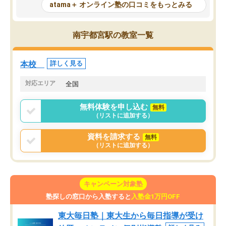
が、自分で自分の管理ができない人に
元数が可視化されるので
atama＋ オンライン塾の口コミをもっとみる
とっては難しい部分もあるのではない
しながら意欲的に取り組
かと思った。
常に効果を実感している
になった現在も大学受験
南宇都宮駅の教室一覧
して利用しており、自信
すめできる塾です。
本校
詳しく見る
対応エリア
全国
無料体験を申し込む
無料
（リストに追加する）
資料を請求する
無料
（リストに追加する）
キャンペーン対象塾
塾探しの窓口から入塾すると
入塾金1万円OFF
東大毎日塾｜東大生から毎日指導が受け