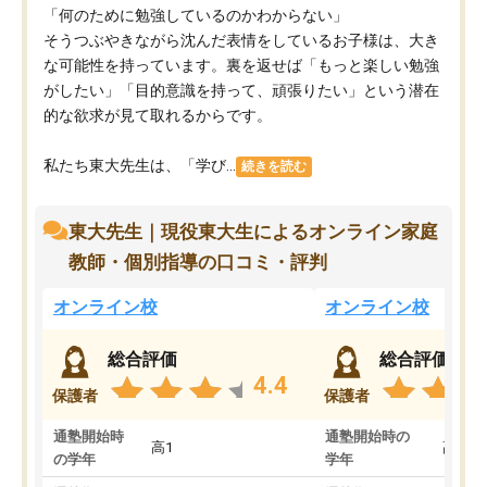
「何のために勉強しているのかわからない」
そうつぶやきながら沈んだ表情をしているお子様は、大き
な可能性を持っています。裏を返せば「もっと楽しい勉強
がしたい」「目的意識を持って、頑張りたい」という潜在
的な欲求が見て取れるからです。
私たち東大先生は、「学び...
続きを読む
東大先生｜現役東大生によるオンライン家庭
教師・個別指導の口コミ・評判
オンライン校
オンライン校
総合評価
総合評価
4.4
保護者
保護者
通塾開始時
通塾開始時の
高1
高3
の学年
学年