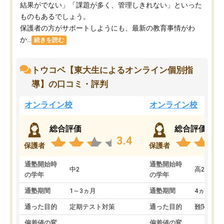
結果がでない」「課題が多く、管理しきれない」といった
ものもあるでしょう。
保護者の方がサポートしようにも、最新の教育事情がわ
か...
続きを読む
トウコベ【東大生によるオンライン個別指
導】の口コミ・評判
オンライン校
オンライン校
総合評価
総合評価
3.4
保護者
保護者
通塾開始時
通塾開始時
中2
高2
の学年
の学年
通塾期間
1～3ヵ月
通塾期間
4ヵ月～1
通った目的
定期テスト対策
通った目的
難関私立
偏差値の変
偏差値の変