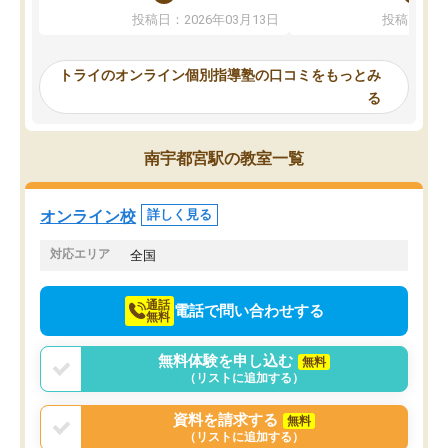
ないのは私たち講師の責任です」と言
が、トライならオンライ
投稿日：2026年03月13日
投稿日：20
ってくださり、確かに！と考えて、思
可能なので本当に助かり
い切って入塾しました。英語が苦手だ
テストの内容重視でした
ったんですが、学生の先生から学ぶこ
らないところをピンポイ
トライのオンライン個別指導塾の口コミをもっとみ
とで、勉強のコツみたいなものをつか
頂いて、とてもわかりや
る
み、徐々に成績が上がったらいいなと
していました。一生を左
思っていました。何が今足りないのか
スト、多少お金がかかっ
を的確に指導いただき、子どももびっ
思い切って入塾してよか
南宇都宮駅の教室一覧
くりするほど楽しんでやる気を持って
塾を受けています。狙い通り、少しず
つ成績も上がり、苦手意識も無くなっ
オンライン校
詳しく見る
てきたので、さらに苦手な数学も追加
でお願いしました。来年の高校受験に
対応エリア
全国
向けて頑張っています。
通話
電話で問い合わせする
無料
無料体験を申し込む
無料
（リストに追加する）
資料を請求する
無料
（リストに追加する）