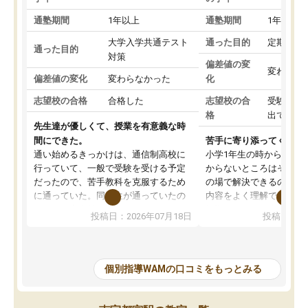
通塾期間
1年以上
通塾期間
1年以上
大学入学共通テスト
通った目的
定期テス
通った目的
対策
偏差値の変
変わらな
偏差値の変化
変わらなかった
化
志望校の合格
合格した
志望校の合
受験して
格
出ていな
先生達が優しくて、授業を有意義な時
間にできた。
苦手に寄り添ってくれる
通い始めるきっかけは、通信制高校に
小学1年生の時から通っ
行っていて、一般で受験を受ける予定
からないところはその都
だったので、苦手教科を克服するため
の場で解決できるので、
に通っていた。同級生が通っていたの
内容をよく理解できてい
もあり、定期的に通うことができた。
指導してくれる先生が毎
投稿日：2026年07月18日
投稿日：20
講師の皆さんは雑談もさせていただき
いので最初は少し不安も
ながらも、わかるまで親身に指導して
が、どの先生も丁寧にし
くれていたおかげで、かなり成績を伸
くださいます。
ばすことができた。学習の進路相談な
普段の教材にそって進め
個別指導WAMの口コミをもっとみる
ども親身に聞いてくれたお陰で、志望
く、苦手な分野は別プリ
校も絞ることができ、結果的に指定校
て重点的に指導してくれ
推薦での受験とはなったが、WAMに通
たいです。