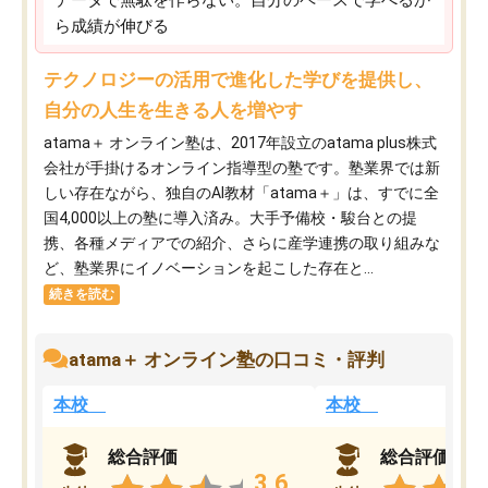
ら成績が伸びる
テクノロジーの活用で進化した学びを提供し、
自分の人生を生きる人を増やす
atama＋ オンライン塾は、2017年設立のatama plus株式
会社が手掛けるオンライン指導型の塾です。塾業界では新
しい存在ながら、独自のAI教材「atama＋」は、すでに全
国4,000以上の塾に導入済み。大手予備校・駿台との提
携、各種メディアでの紹介、さらに産学連携の取り組みな
ど、塾業界にイノベーションを起こした存在と...
続きを読む
atama＋ オンライン塾の口コミ・評判
本校
本校
総合評価
総合評価
3.6