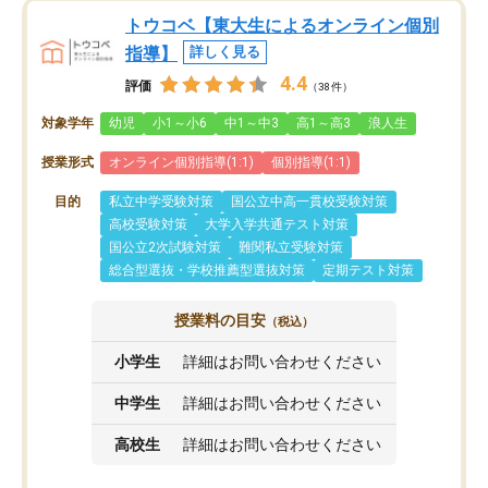
トウコベ【東大生によるオンライン個別
指導】
詳しく見る
4.4
評価
（38件）
対象学年
幼児
小1～小6
中1～中3
高1～高3
浪人生
授業形式
オンライン個別指導(1:1)
個別指導(1:1)
目的
私立中学受験対策
国公立中高一貫校受験対策
高校受験対策
大学入学共通テスト対策
国公立2次試験対策
難関私立受験対策
総合型選抜・学校推薦型選抜対策
定期テスト対策
授業料の目安
（税込）
小学生
詳細はお問い合わせください
中学生
詳細はお問い合わせください
高校生
詳細はお問い合わせください