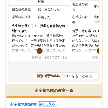
対策
偏差値の変
変わらな
偏差値の変化
変わらなかった
化
志望校の合格
合格した
志望校の合
受験して
格
出ていな
先生達が優しくて、授業を有意義な時
間にできた。
苦手に寄り添ってくれる
通い始めるきっかけは、通信制高校に
小学1年生の時から通っ
行っていて、一般で受験を受ける予定
からないところはその都
だったので、苦手教科を克服するため
の場で解決できるので、
に通っていた。同級生が通っていたの
内容をよく理解できてい
もあり、定期的に通うことができた。
指導してくれる先生が毎
投稿日：2026年07月18日
投稿日：20
講師の皆さんは雑談もさせていただき
いので最初は少し不安も
ながらも、わかるまで親身に指導して
が、どの先生も丁寧にし
くれていたおかげで、かなり成績を伸
くださいます。
ばすことができた。学習の進路相談な
普段の教材にそって進め
個別指導WAMの口コミをもっとみる
ども親身に聞いてくれたお陰で、志望
く、苦手な分野は別プリ
校も絞ることができ、結果的に指定校
て重点的に指導してくれ
推薦での受験とはなったが、WAMに通
たいです。
南宇都宮駅の教室一覧
っていなければ、大切な友人や大学の
学校帰りで疲れている日
教授と出会うことができなかっため、
子は1度も見せたことが
非常に感謝している。
しても安心して通わせる
南宇都宮駅前校
詳しく見る