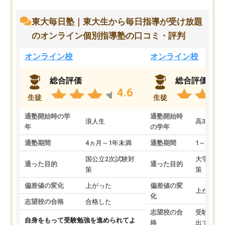
東大毎日塾｜東大生から毎日指導が受け放題
のオンライン個別指導塾の口コミ・評判
オンライン校
オンライン校
総合評価
総合評価
4.6
生徒
生徒
通塾開始時の学
通塾開始時
浪人生
高3
年
の学年
通塾期間
4ヵ月～1年未満
通塾期間
1～3ヵ月
国公立2次試験対
大学入学
通った目的
通った目的
策
策
偏差値の変化
上がった
偏差値の変
上がった
化
志望校の合格
合格した
志望校の合
受験して
自身をもって受験勉強を進められてよ
格
出ていな