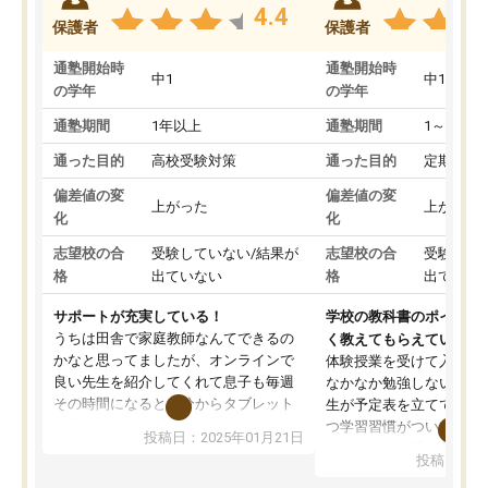
4.4
保護者
保護者
通塾開始時
通塾開始時
中1
中1
の学年
の学年
通塾期間
1年以上
通塾期間
1～3ヵ月
通った目的
高校受験対策
通った目的
定期テス
偏差値の変
偏差値の変
上がった
上がった
化
化
志望校の合
受験していない/結果が
志望校の合
受験して
格
出ていない
格
出ていな
サポートが充実している！
学校の教科書のポイント
うちは田舎で家庭教師なんてできるの
く教えてもらえている
かなと思ってましたが、オンラインで
体験授業を受けて入塾し
良い先生を紹介してくれて息子も毎週
なかなか勉強しない息子
その時間になると自分からタブレット
生が予定表を立ててくれ
を開いてzoomを繋げるようになりまし
つ学習習慣がついてきま
投稿日：2025年01月21日
た！5科目なんでもOKなのもとても気
オンラインで週に一度の
投稿日：20
に入っています
指導が無い日も予定表に