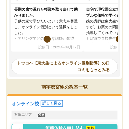
長期欠席で遅れた授業を取り戻せて助
自宅で現役国公立大学生
かりました。
ブルな価格で学べる
子供の家で学びたいという意志を尊重
娘の講師は東大生では無
し、オンライン個別という選択をしま
すが、お薦めの問題集や
した。
指導してくれています。2
ヒアリングでどのような講師が希望
もLINEで直接先生に質問
か、オプションは付帯するかなど選ぶ
教科でも)。受講科目や
投稿日：2025年09月12日
投稿日：20
事が出来ました。
めれるので、個人に合っ
講師とのマッチング後講師との初回ミ
ると思います。カリキュ
ーティングを行い、その講師で良いか
いなのがあり(有料)、受
トウコベ【東大生によるオンライン個別指導】の口
他の講師を希望するか子供との相性も
ことをどんなスケジュー
コミをもっとみる
見てから講師を決定する事ができま
くか相談したのですが、
す。
ち期待したものではなく
うちの子は、初回面談の講師の方で決
内容でした。それでも明
南宇都宮駅の教室一覧
定しました。
やる気も出ましたし、苦
くなってきたようなので
オンラインツールを使用した単語帳の
お願いして良かったと思
オンライン校
詳しく見る
共有があり宿題もそちらで出される形
も合わなければチェンジ
でした。
娘は3科目ともずっと同
対応エリア
全国
2ヶ月で担当講師の方がお辞めになると
言う事で講師変更の申し出があり、あ
無料体験を申し込む
無料