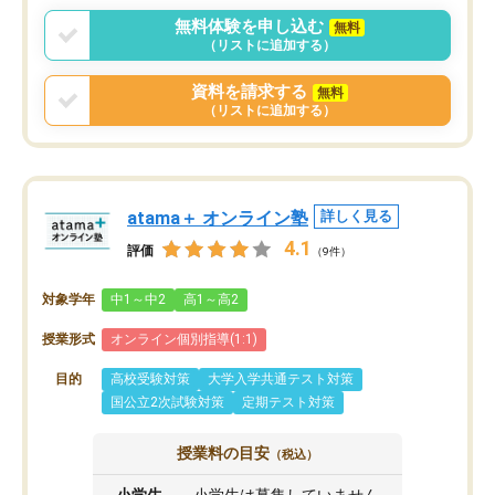
無料体験を申し込む
無料
（リストに追加する）
資料を請求する
無料
（リストに追加する）
atama＋ オンライン塾
詳しく見る
4.1
評価
（9件）
対象学年
中1～中2
高1～高2
授業形式
オンライン個別指導(1:1)
目的
高校受験対策
大学入学共通テスト対策
国公立2次試験対策
定期テスト対策
授業料の目安
（税込）