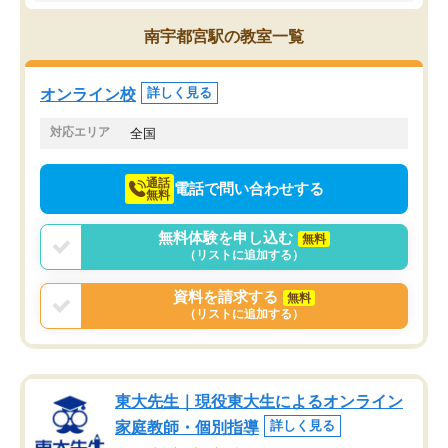
思っていました。何が今足りないのか
スト、多少お金がかかっ
を的確に指導いただき、子どももびっ
思い切って入塾してよか
南宇都宮駅の教室一覧
くりするほど楽しんでやる気を持って
塾を受けています。狙い通り、少しず
つ成績も上がり、苦手意識も無くなっ
オンライン校
詳しく見る
てきたので、さらに苦手な数学も追加
でお願いしました。来年の高校受験に
対応エリア
全国
向けて頑張っています。
通話
電話で問い合わせする
無料
無料体験を申し込む
無料
（リストに追加する）
資料を請求する
無料
（リストに追加する）
東大先生｜現役東大生によるオンライン
家庭教師・個別指導
詳しく見る