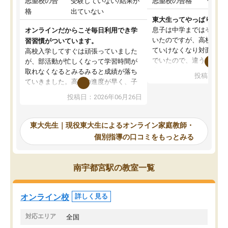
志望校の合
受験していない/結果が
志望校の合格
合格し
格
出ていない
東大生ってやっぱりすご
息子は中学まではそこそ
オンラインだからこそ毎日利用でき学
いたのですが、高校に入
習習慣がついています。
ていけなくなり対面の塾
高校入学してすぐは頑張っていました
でいたので、違うアプロ
が、部活動が忙しくなって学習時間が
考えて入りました。地元
取れなくなるとみるみると成績が落ち
投稿日：20
で、当初は模試でD判定
ていきました。高校の進度が早く、子
していたのですが、やは
供も家に帰って勉強の話すると嫌な反
投稿日：2026年06月26日
験勉強に詳しく、先生か
応を示します。東大先生にお願いして
受け合格できました。ま
からは効率的な計画を先生が立ててく
自習室が毎日使えていつ
れるので、親としても安心です。毎日
東大先生｜現役東大生によるオンライン家庭教師・
るのが心強かったようで
使える自習室とかもあり、わからない
個別指導の口コミをもっとみる
謝です。
ところがあれば先生が回答してくれる
のも重宝しています。
南宇都宮駅の教室一覧
オンライン校
詳しく見る
対応エリア
全国