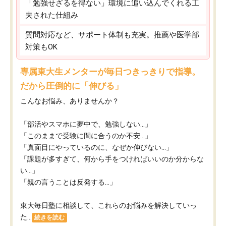
「勉強せざるを得ない」環境に追い込んでくれる工
夫された仕組み
質問対応など、サポート体制も充実。推薦や医学部
対策もOK
専属東大生メンターが毎日つきっきりで指導。
だから圧倒的に「伸びる」
こんなお悩み、ありませんか？
「部活やスマホに夢中で、勉強しない…」
「このままで受験に間に合うのか不安…」
「真面目にやっているのに、なぜか伸びない…」
「課題が多すぎて、何から手をつければいいのか分からな
い…」
「親の言うことは反発する…」
東大毎日塾に相談して、これらのお悩みを解決していっ
た...
続きを読む