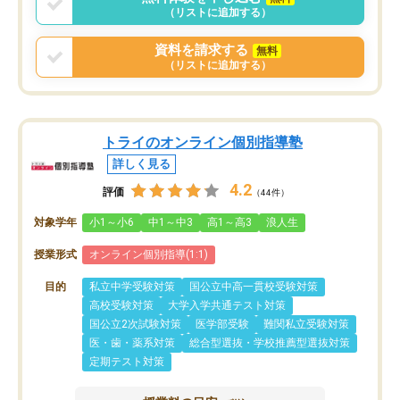
まりに短期での変更だった為、塾に通
（リストに追加する）
う事にして退会しました。遅れも取り
戻せ、授業内容や講師の方は良かった
資料を請求する
無料
と思います。
（リストに追加する）
トライのオンライン個別指導塾
詳しく見る
4.2
評価
（44件）
対象学年
小1～小6
中1～中3
高1～高3
浪人生
授業形式
オンライン個別指導(1:1)
目的
私立中学受験対策
国公立中高一貫校受験対策
高校受験対策
大学入学共通テスト対策
国公立2次試験対策
医学部受験
難関私立受験対策
医・歯・薬系対策
総合型選抜・学校推薦型選抜対策
定期テスト対策