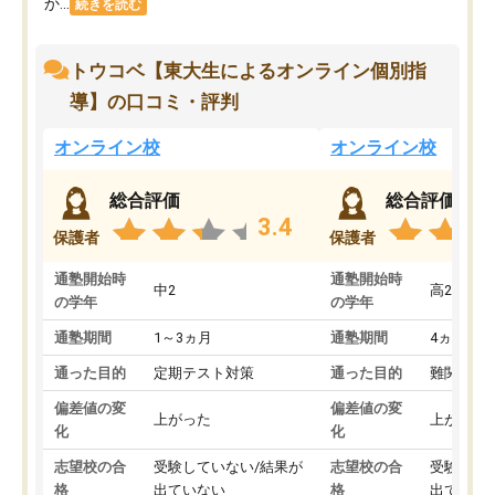
か...
続きを読む
トウコベ【東大生によるオンライン個別指
導】の口コミ・評判
オンライン校
オンライン校
総合評価
総合評価
3.4
保護者
保護者
通塾開始時
通塾開始時
中2
高2
の学年
の学年
通塾期間
1～3ヵ月
通塾期間
4ヵ月～1
通った目的
定期テスト対策
通った目的
難関私立
偏差値の変
偏差値の変
上がった
上がった
化
化
志望校の合
受験していない/結果が
志望校の合
受験して
格
出ていない
格
出ていな