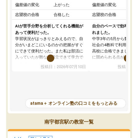
偏差値の変化
上がった
偏差値の変化
志望校の合格
合格した
志望校の合格
AIが苦手分野を分析してくれる機能が
自分のペースで効率よく
あって便利だった。
れました。
学習状況がはっきりとみえるので、自
中学3年の5月から数学・
分がいまどこにいるのかの把握がすぐ
社会の4教科で利用し、偏
にできて便利だった。また私は部活に
高校に合格できました。
入っていたが難なく両立できて学力で
に固められる点が魅力で
も部活でも結果を残すことができてよ
れる「ウォームアップ」
投稿日：2026年07月10日
投稿日：20
かった。また問題演習の際に、自分が
項目のおかげで、手軽に
一度間違えた問題を繰り返し学習でき
せられます。何度も間違
たので苦手だった英語の克服につなが
「特訓」項目で徹底的に
った点もよかった。ただAIをアピール
め、苦手克服に非常に役
して活用するのは良かった点もあった
また、その日の勉強時間
が、自分で自分の管理ができない人に
元数が可視化されるので
atama＋ オンライン塾の口コミをもっとみる
とっては難しい部分もあるのではない
しながら意欲的に取り組
かと思った。
常に効果を実感している
になった現在も大学受験
南宇都宮駅の教室一覧
して利用しており、自信
すめできる塾です。