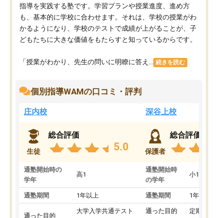
指導を実践する塾です。学習プランや授業進度、進め方
も、基本的に学校に合わせます。それは、学校の授業がわ
かるようになり、学校のテストで成績が上がることが、子
どもたちに大きな価値をもたらすと知っているからです。
「授業がわかり、先生の問いに明瞭に答え...
続きを読む
個別指導WAMの口コミ・評判
庄内校
深谷上校
総合評価
総合評価
5.0
生徒
保護者
通塾開始時の
通塾開始時
高1
小1
学年
の学年
通塾期間
1年以上
通塾期間
1年以上
大学入学共通テスト
通った目的
定期テス
通った目的