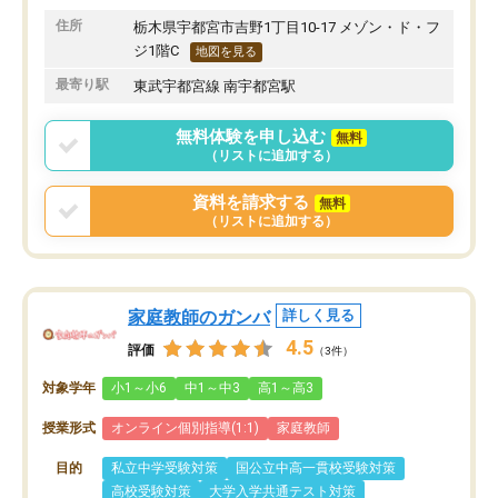
います。
住所
栃木県宇都宮市吉野1丁目10-17 メゾン・ド・フ
ジ1階C
地図を見る
最寄り駅
東武宇都宮線 南宇都宮駅
無料体験を申し込む
無料
（リストに追加する）
資料を請求する
無料
（リストに追加する）
家庭教師のガンバ
詳しく見る
4.5
評価
（3件）
対象学年
小1～小6
中1～中3
高1～高3
授業形式
オンライン個別指導(1:1)
家庭教師
目的
私立中学受験対策
国公立中高一貫校受験対策
高校受験対策
大学入学共通テスト対策