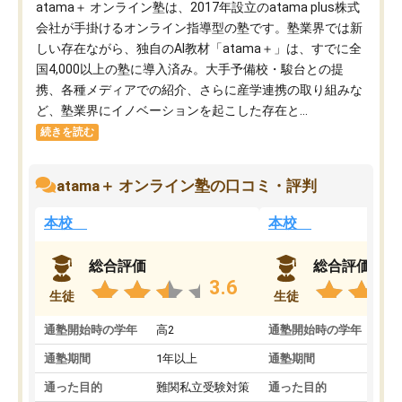
atama＋ オンライン塾は、2017年設立のatama plus株式
会社が手掛けるオンライン指導型の塾です。塾業界では新
しい存在ながら、独自のAI教材「atama＋」は、すでに全
国4,000以上の塾に導入済み。大手予備校・駿台との提
携、各種メディアでの紹介、さらに産学連携の取り組みな
ど、塾業界にイノベーションを起こした存在と...
続きを読む
atama＋ オンライン塾の口コミ・評判
本校
本校
総合評価
総合評価
3.6
生徒
生徒
通塾開始時の学年
高2
通塾開始時の学年
中
通塾期間
1年以上
通塾期間
通った目的
難関私立受験対策
通った目的