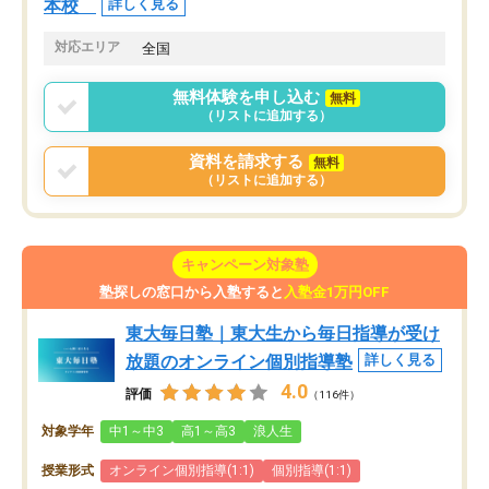
本校
詳しく見る
対応エリア
全国
無料体験を申し込む
無料
（リストに追加する）
資料を請求する
無料
（リストに追加する）
キャンペーン対象塾
塾探しの窓口から入塾すると
入塾金1万円OFF
東大毎日塾｜東大生から毎日指導が受け
放題のオンライン個別指導塾
詳しく見る
4.0
評価
（116件）
対象学年
中1～中3
高1～高3
浪人生
授業形式
オンライン個別指導(1:1)
個別指導(1:1)