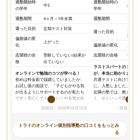
通塾開始時
通塾開始時の
中2
高3
の学年
学年
通塾期間
4ヵ月～1年未満
通塾期間
1～3
通った目的
定期テスト対策
大学入
通った目的
対策
偏差値の変
上がった
化
偏差値の変化
上がっ
志望校の合
受験していない/結果が
志望校の合格
合格し
格
出ていない
ラストスパートの１か月
オンラインで勉強のコツが学べる！
が、本当に助かりました
初めは料金面で躊躇していましたが、
共通テストに向けての追
お試し後の面談で、「子どもがやる気
に、入塾しました。田舎
が出るようにサポートするのが私たち
近隣の塾では、教えても
です！安心してください！やる気が出
く、かといって通うには
ないのは私たち講師の責任です」と言
が、トライならオンライ
投稿日：2026年03月13日
投稿日：20
ってくださり、確かに！と考えて、思
可能なので本当に助かり
い切って入塾しました。英語が苦手だ
テストの内容重視でした
ったんですが、学生の先生から学ぶこ
らないところをピンポイ
トライのオンライン個別指導塾の口コミをもっとみ
とで、勉強のコツみたいなものをつか
頂いて、とてもわかりや
る
み、徐々に成績が上がったらいいなと
していました。一生を左