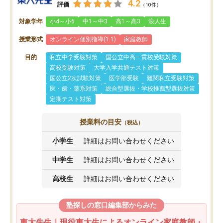
4.2
評価
（10件）
対象学年
小4～小6
中1～中3
高1～高3
浪人生
授業形式
オンライン個別指導(1:1)
家庭教師
目的
私立中学受験対策
国公立中高一貫校受験対策
高校受験対策
大学入学共通テスト対策
国公立2次試験対策
医学部受験
難関私立受験対策
医・歯・薬系対策
総合型選抜・学校推薦型選抜対策
定期テスト対策
授業料の目安
（税込）
小学生
詳細はお問い合わせください
中学生
詳細はお問い合わせください
高校生
詳細はお問い合わせください
塾探しの窓口編集部からみた
東大先生｜現役東大生によるオンライン家庭教師・