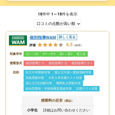
18
件中
1～18
件を表示
個別指導WAM
詳しく見る
4.3
評価
（30件）
対象学年
小1～小6
中1～中3
高1～高3
浪人生
授業形式
個別指導(1:1)
個別指導(1:2)
個別指導(1:3~)
目的
私立中学受験対策
国公立中高一貫校受験対策
高校受験対策
大学入学共通テスト対策
国公立2次試験対策
難関私立受験対策
総合型選抜・学校推薦型選抜対策
定期テスト対策
授業料の目安
（税込）
小学生
詳細はお問い合わせください