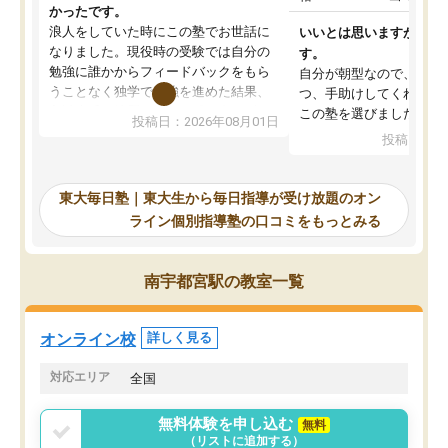
かったです。
浪人をしていた時にこの塾でお世話に
いいとは思いますが、料
なりました。現役時の受験では自分の
す。
勉強に誰かからフィードバックをもら
自分が朝型なので、自習
うことなく独学で勉強を進めた結果、
つ、手助けしてくれる設
入試本番に地歴の学習が間に合わず不
この塾を選びました。
投稿日：2026年08月01日
合格となってしまいました。その経験
投稿日：20
を踏まえ、浪人が決まった際に勉強計
画を考えてもらえる塾を探した結果、
東大毎日塾にたどり着きました。学習
東大毎日塾｜東大生から毎日指導が受け放題のオン
の長期計画や日々の勉強のやり方につ
ライン個別指導塾の口コミをもっとみる
いて客観的なアドバイスをいただけた
ので、自信をもって受験勉強を進める
ことができました。自分のように勉強
南宇都宮駅の教室一覧
のやり方や進捗管理で苦労している方
には特におすすめしたい塾です。
オンライン校
詳しく見る
対応エリア
全国
無料体験を申し込む
無料
（リストに追加する）