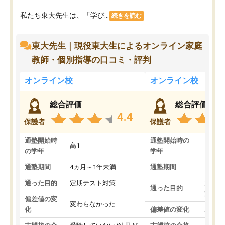
私たち東大先生は、「学び...
続きを読む
東大先生｜現役東大生によるオンライン家庭
教師・個別指導の口コミ・評判
オンライン校
オンライン校
総合評価
総合評価
4.4
保護者
保護者
通塾開始時
通塾開始時の
高1
高3
の学年
学年
通塾期間
4ヵ月～1年未満
通塾期間
4ヵ月
通った目的
定期テスト対策
大学入
通った目的
対策
偏差値の変
変わらなかった
化
偏差値の変化
上がっ