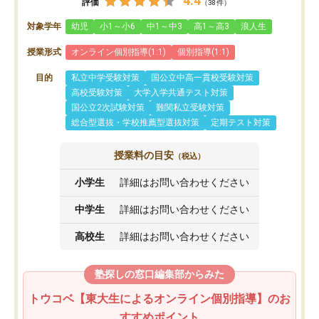
4.4
評価
（38件）
対象学年
幼児
小1～小6
中1～中3
高1～高3
浪人生
授業形式
オンライン個別指導(1:1)
個別指導(1:1)
目的
私立中学受験対策
国公立中高一貫校受験対策
高校受験対策
大学入学共通テスト対策
国公立2次試験対策
難関私立受験対策
総合型選抜・学校推薦型選抜対策
定期テスト対策
授業料の目安
（税込）
小学生
詳細はお問い合わせください
中学生
詳細はお問い合わせください
高校生
詳細はお問い合わせください
塾探しの窓口編集部からみた
トウコベ【東大生によるオンライン個別指導】のお
すすめポイント