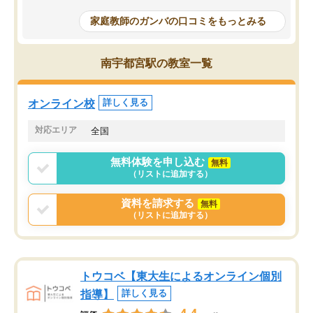
成績もだいぶ下の方でしたが、通い始
したり、LINEでわから
めて1年ほどだった今では平均点以上の
問できるのでとても助か
家庭教師のガンバの口コミをもっとみる
科目が増えてきました！あと1年受験ま
であるので無料の週末教室を使用しな
がら頑張って欲しいと思います！
南宇都宮駅の教室一覧
オンライン校
詳しく見る
対応エリア
全国
無料体験を申し込む
無料
（リストに追加する）
資料を請求する
無料
（リストに追加する）
トウコベ【東大生によるオンライン個別
指導】
詳しく見る