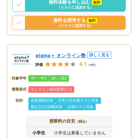
無料体験を申し込む
無料
（リストに追加する）
資料を請求する
無料
（リストに追加する）
atama＋ オンライン塾
詳しく見る
4.1
評価
（9件）
対象学年
中1～中2
高1～高2
授業形式
オンライン個別指導(1:1)
目的
高校受験対策
大学入学共通テスト対策
国公立2次試験対策
定期テスト対策
授業料の目安
（税込）
小学生
小学生は募集していません