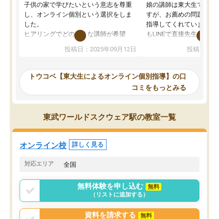
子供の家で学びたいという意志を尊重
娘の講師は東大生では無
し、オンライン個別という選択をしま
すが、お薦めの問題集や
した。
指導してくれています。2
ヒアリングでどのような講師が希望
もLINEで直接先生に質問
か、オプションは付帯するかなど選ぶ
教科でも)。受講科目や
投稿日：2025年09月12日
投稿日：20
事が出来ました。
めれるので、個人に合っ
講師とのマッチング後講師との初回ミ
ると思います。カリキュ
ーティングを行い、その講師で良いか
いなのがあり(有料)、受
トウコベ【東大生によるオンライン個別指導】の口
他の講師を希望するか子供との相性も
ことをどんなスケジュー
コミをもっとみる
見てから講師を決定する事ができま
くか相談したのですが、
す。
ち期待したものではなく
うちの子は、初回面談の講師の方で決
内容でした。それでも明
東武ワールドスクウェア駅の教室一覧
定しました。
やる気も出ましたし、苦
くなってきたようなので
オンラインツールを使用した単語帳の
お願いして良かったと思
オンライン校
詳しく見る
共有があり宿題もそちらで出される形
も合わなければチェンジ
でした。
娘は3科目ともずっと同
対応エリア
全国
2ヶ月で担当講師の方がお辞めになると
言う事で講師変更の申し出があり、あ
無料体験を申し込む
無料
まりに短期での変更だった為、塾に通
（リストに追加する）
う事にして退会しました。遅れも取り
戻せ、授業内容や講師の方は良かった
資料を請求する
無料