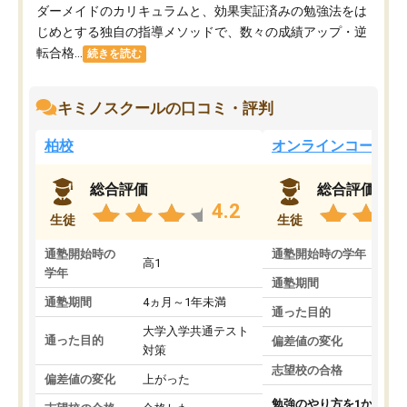
ダーメイドのカリキュラムと、効果実証済みの勉強法をは
じめとする独自の指導メソッドで、数々の成績アップ・逆
転合格...
続きを読む
キミノスクールの口コミ・評判
柏校
オンラインコース
総合評価
総合評価
4.2
生徒
生徒
通塾開始時の
通塾開始時の学年
中
高1
学年
通塾期間
通塾期間
4ヵ月～1年未満
通った目的
大学入学共通テスト
通った目的
偏差値の変化
対策
志望校の合格
偏差値の変化
上がった
勉強のやり方を1から教