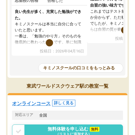
志望校の合格
合格した
自習の強い味方です。
これまではテスト前に何
良い先生が多く、充実した勉強ができ
か分からず、ただ机に座
た。
でしたが、キミノスクー
キミノスクールは本当に自分に合って
らは自習の質が劇的に変
いたと思います。
先生が毎日何をすべきか
一番は、「勉強のやり方」そのものを
投稿日：20
を明確にしてくれるので
徹底的に教わったことです。単に知識
ずに学習に取り組めるよ
を詰め込むのではなく、自学自習の習
投稿日：2026年04月16日
が一番の収穫です。
慣が身につくよう並走してくれるの
授業で教えてもらうとい
で、通塾日以外も机に向かうのが苦で
の仕方をコーチングして
はなくなりました。
キミノスクールの口コミをもっとみる
ルなので、家での学習習
身につきました。結果と
講師の方との距離も近く、親身なコー
た英語の偏差値が10以上
チングのおかげで、停滞期もモチベー
東武ワールドスクウェア駅の教室一覧
していた公立高校に無事
ションを維持できました。「やらされ
た。自分から学ぶ姿勢を
る勉強」から「目標のための勉強」へ
たい家庭には本当におす
意識が変わったことが、目標校への合
オンラインコース
詳しく見る
思います。
格に繋がったと思います。
対応エリア
全国
無料体験を申し込む
無料
（リストに追加する）