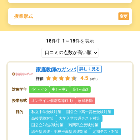
授業形式
変更
18
件中
1～18
件を表示
家庭教師のガンバ
詳しく見る
4.5
評価
（3件）
対象学年
小1～小6
中1～中3
高1～高3
授業形式
オンライン個別指導(1:1)
家庭教師
目的
私立中学受験対策
国公立中高一貫校受験対策
高校受験対策
大学入学共通テスト対策
国公立2次試験対策
難関私立受験対策
総合型選抜・学校推薦型選抜対策
定期テスト対策