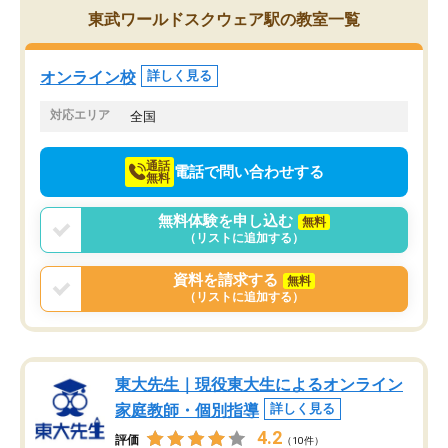
を的確に指導いただき、子どももびっ
思い切って入塾してよか
東武ワールドスクウェア駅の教室一覧
くりするほど楽しんでやる気を持って
塾を受けています。狙い通り、少しず
つ成績も上がり、苦手意識も無くなっ
オンライン校
詳しく見る
てきたので、さらに苦手な数学も追加
でお願いしました。来年の高校受験に
対応エリア
全国
向けて頑張っています。
通話
電話で問い合わせする
無料
無料体験を申し込む
無料
（リストに追加する）
資料を請求する
無料
（リストに追加する）
東大先生｜現役東大生によるオンライン
家庭教師・個別指導
詳しく見る
4.2
評価
（10件）