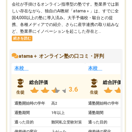
会社が手掛けるオンライン指導型の塾です。塾業界では新
しい存在ながら、独自のAI教材「atama＋」は、すでに全
国4,000以上の塾に導入済み。大手予備校・駿台との提
携、各種メディアでの紹介、さらに産学連携の取り組みな
ど、塾業界にイノベーションを起こした存在と...
続きを読む
atama＋ オンライン塾の口コミ・評判
本校
本校
総合評価
総合評価
3.6
生徒
生徒
通塾開始時の学年
高2
通塾開始時の学年
中
通塾期間
1年以上
通塾期間
通った目的
難関私立受験対策
通った目的
偏差値の変化
上がった
偏差値の変化