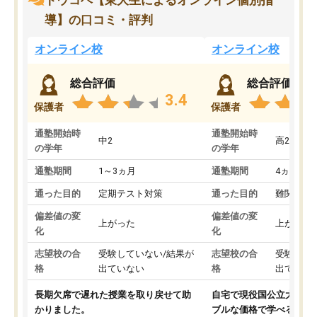
トウコベ【東大生によるオンライン個別指
導】の口コミ・評判
オンライン校
オンライン校
総合評価
総合評価
3.4
保護者
保護者
通塾開始時
通塾開始時
中2
高2
の学年
の学年
通塾期間
1～3ヵ月
通塾期間
4ヵ月～1
通った目的
定期テスト対策
通った目的
難関私立
偏差値の変
偏差値の変
上がった
上がった
化
化
志望校の合
受験していない/結果が
志望校の合
受験して
格
出ていない
格
出ていな
長期欠席で遅れた授業を取り戻せて助
自宅で現役国公立大学生
かりました。
ブルな価格で学べる