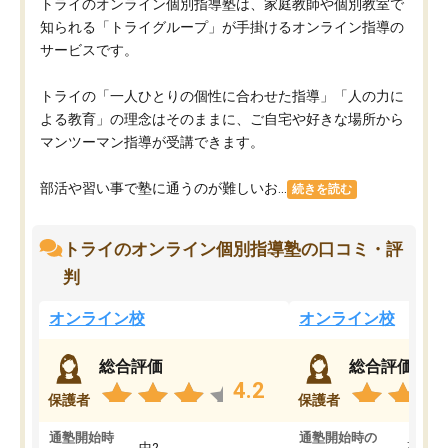
トライのオンライン個別指導塾は、家庭教師や個別教室で
知られる「トライグループ」が手掛けるオンライン指導の
サービスです。
トライの「一人ひとりの個性に合わせた指導」「人の力に
よる教育」の理念はそのままに、ご自宅や好きな場所から
マンツーマン指導が受講できます。
部活や習い事で塾に通うのが難しいお...
続きを読む
トライのオンライン個別指導塾の口コミ・評
判
オンライン校
オンライン校
総合評価
総合評価
4.2
保護者
保護者
通塾開始時
通塾開始時の
中2
高3