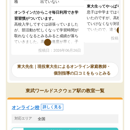
格
出ていない
東大生ってやっぱりすご
息子は中学まではそこそ
オンラインだからこそ毎日利用でき学
いたのですが、高校に入
習習慣がついています。
ていけなくなり対面の塾
高校入学してすぐは頑張っていました
でいたので、違うアプロ
が、部活動が忙しくなって学習時間が
考えて入りました。地元
取れなくなるとみるみると成績が落ち
投稿日：20
で、当初は模試でD判定
ていきました。高校の進度が早く、子
していたのですが、やは
供も家に帰って勉強の話すると嫌な反
投稿日：2026年06月26日
験勉強に詳しく、先生か
応を示します。東大先生にお願いして
受け合格できました。ま
からは効率的な計画を先生が立ててく
自習室が毎日使えていつ
れるので、親としても安心です。毎日
東大先生｜現役東大生によるオンライン家庭教師・
るのが心強かったようで
使える自習室とかもあり、わからない
個別指導の口コミをもっとみる
謝です。
ところがあれば先生が回答してくれる
のも重宝しています。
東武ワールドスクウェア駅の教室一覧
オンライン校
詳しく見る
対応エリア
全国