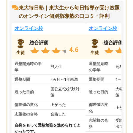
東大毎日塾｜東大生から毎日指導が受け放題
のオンライン個別指導塾の口コミ・評判
オンライン校
オンライン校
総合評価
総合評価
4.6
生徒
生徒
通塾開始時の学
通塾開始時
浪人生
高3
年
の学年
通塾期間
4ヵ月～1年未満
通塾期間
1～3ヵ月
国公立2次試験対
大学入学
通った目的
通った目的
策
策
偏差値の変化
上がった
偏差値の変
上がった
化
志望校の合格
合格した
志望校の合
受験して
自身をもって受験勉強を進められてよ
格
出ていな
かったです。