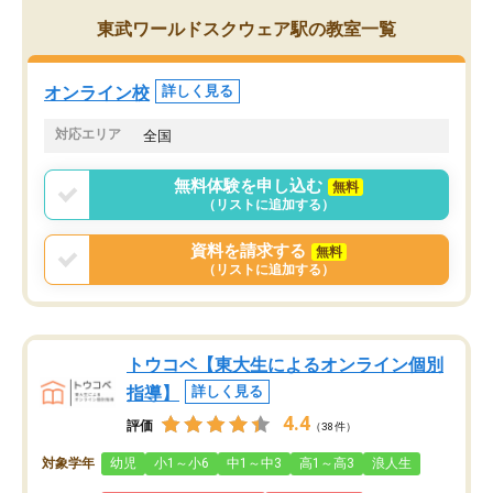
がら頑張って欲しいと思います！
東武ワールドスクウェア駅の教室一覧
オンライン校
詳しく見る
対応エリア
全国
無料体験を申し込む
無料
（リストに追加する）
資料を請求する
無料
（リストに追加する）
トウコベ【東大生によるオンライン個別
指導】
詳しく見る
4.4
評価
（38件）
対象学年
幼児
小1～小6
中1～中3
高1～高3
浪人生