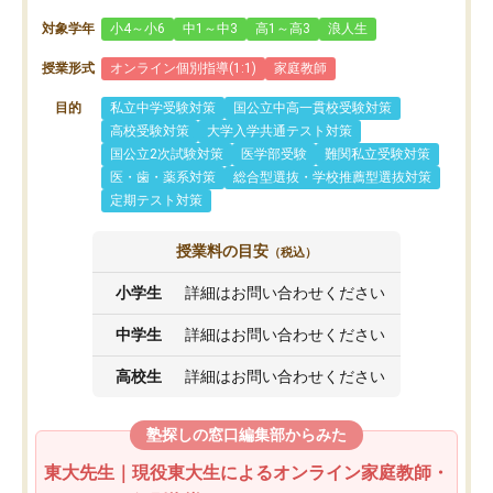
対象学年
小4～小6
中1～中3
高1～高3
浪人生
授業形式
オンライン個別指導(1:1)
家庭教師
目的
私立中学受験対策
国公立中高一貫校受験対策
高校受験対策
大学入学共通テスト対策
国公立2次試験対策
医学部受験
難関私立受験対策
医・歯・薬系対策
総合型選抜・学校推薦型選抜対策
定期テスト対策
授業料の目安
（税込）
小学生
詳細はお問い合わせください
中学生
詳細はお問い合わせください
高校生
詳細はお問い合わせください
塾探しの窓口編集部からみた
東大先生｜現役東大生によるオンライン家庭教師・