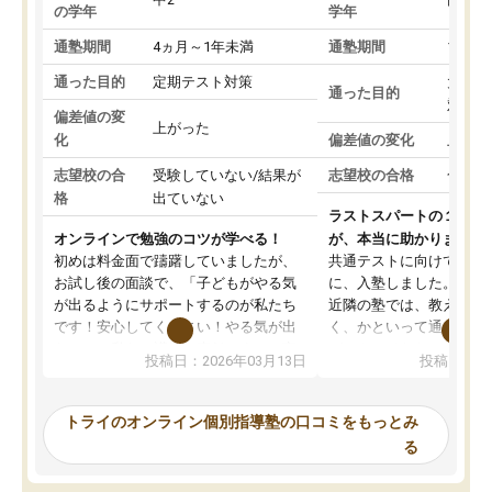
の学年
学年
通塾期間
4ヵ月～1年未満
通塾期間
1～3
通った目的
定期テスト対策
大学入
通った目的
対策
偏差値の変
上がった
化
偏差値の変化
上がっ
志望校の合
受験していない/結果が
志望校の合格
合格し
格
出ていない
ラストスパートの１か月
オンラインで勉強のコツが学べる！
が、本当に助かりました
初めは料金面で躊躇していましたが、
共通テストに向けての追
お試し後の面談で、「子どもがやる気
に、入塾しました。田舎
が出るようにサポートするのが私たち
近隣の塾では、教えても
です！安心してください！やる気が出
く、かといって通うには
ないのは私たち講師の責任です」と言
が、トライならオンライ
投稿日：2026年03月13日
投稿日：20
ってくださり、確かに！と考えて、思
可能なので本当に助かり
い切って入塾しました。英語が苦手だ
テストの内容重視でした
ったんですが、学生の先生から学ぶこ
らないところをピンポイ
トライのオンライン個別指導塾の口コミをもっとみ
とで、勉強のコツみたいなものをつか
頂いて、とてもわかりや
る
み、徐々に成績が上がったらいいなと
していました。一生を左
思っていました。何が今足りないのか
スト、多少お金がかかっ