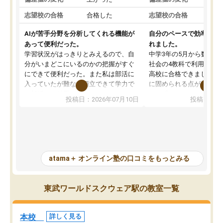
志望校の合格
合格した
志望校の合格
AIが苦手分野を分析してくれる機能が
自分のペースで効率よく
あって便利だった。
れました。
学習状況がはっきりとみえるので、自
中学3年の5月から数学・
分がいまどこにいるのかの把握がすぐ
社会の4教科で利用し、偏
にできて便利だった。また私は部活に
高校に合格できました。
入っていたが難なく両立できて学力で
に固められる点が魅力で
も部活でも結果を残すことができてよ
れる「ウォームアップ」
投稿日：2026年07月10日
投稿日：20
かった。また問題演習の際に、自分が
項目のおかげで、手軽に
一度間違えた問題を繰り返し学習でき
せられます。何度も間違
たので苦手だった英語の克服につなが
「特訓」項目で徹底的に
った点もよかった。ただAIをアピール
め、苦手克服に非常に役
して活用するのは良かった点もあった
また、その日の勉強時間
が、自分で自分の管理ができない人に
元数が可視化されるので
atama＋ オンライン塾の口コミをもっとみる
とっては難しい部分もあるのではない
しながら意欲的に取り組
かと思った。
常に効果を実感している
になった現在も大学受験
東武ワールドスクウェア駅の教室一覧
して利用しており、自信
すめできる塾です。
本校
詳しく見る