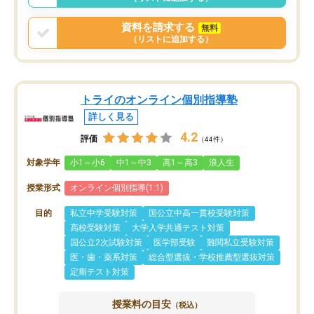
資料を請求する
無料
（リストに追加する）
トライのオンライン個別指導塾
詳しく見る
4.2
評価
（44件）
対象学年
小1～小6
中1～中3
高1～高3
浪人生
授業形式
オンライン個別指導(1:1)
目的
私立中学受験対策
国公立中高一貫校受験対策
高校受験対策
大学入学共通テスト対策
国公立2次試験対策
医学部受験
難関私立受験対策
医・歯・薬系対策
総合型選抜・学校推薦型選抜対策
定期テスト対策
授業料の目安
（税込）