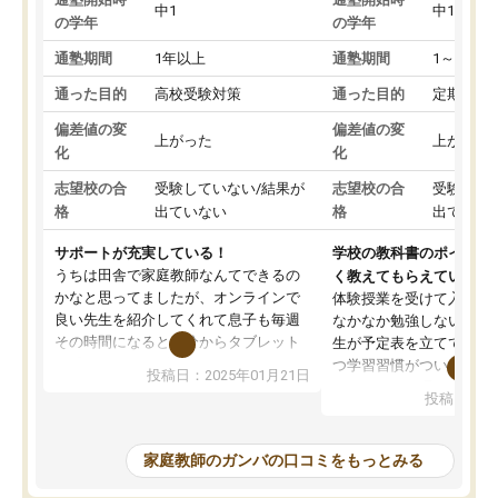
中1
中1
の学年
の学年
通塾期間
1年以上
通塾期間
1～3ヵ月
通った目的
高校受験対策
通った目的
定期テス
偏差値の変
偏差値の変
上がった
上がった
化
化
志望校の合
受験していない/結果が
志望校の合
受験して
格
出ていない
格
出ていな
サポートが充実している！
学校の教科書のポイント
うちは田舎で家庭教師なんてできるの
く教えてもらえている
かなと思ってましたが、オンラインで
体験授業を受けて入塾し
良い先生を紹介してくれて息子も毎週
なかなか勉強しない息子
その時間になると自分からタブレット
生が予定表を立ててくれ
を開いてzoomを繋げるようになりまし
つ学習習慣がついてきま
投稿日：2025年01月21日
た！5科目なんでもOKなのもとても気
オンラインで週に一度の
投稿日：20
に入っています
指導が無い日も予定表に
成績もだいぶ下の方でしたが、通い始
したり、LINEでわから
めて1年ほどだった今では平均点以上の
問できるのでとても助か
家庭教師のガンバの口コミをもっとみる
科目が増えてきました！あと1年受験ま
であるので無料の週末教室を使用しな