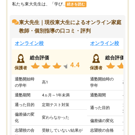
私たち東大先生は、「学び...
続きを読む
東大先生｜現役東大生によるオンライン家庭
教師・個別指導の口コミ・評判
オンライン校
オンライン校
総合評価
総合評価
4.4
保護者
保護者
通塾開始時
通塾開始時の
高1
高3
の学年
学年
通塾期間
4ヵ月～1年未満
通塾期間
4ヵ月
通った目的
定期テスト対策
大学入
通った目的
対策
偏差値の変
変わらなかった
化
偏差値の変化
上がっ
志望校の合
受験していない/結果が
志望校の合格
合格し