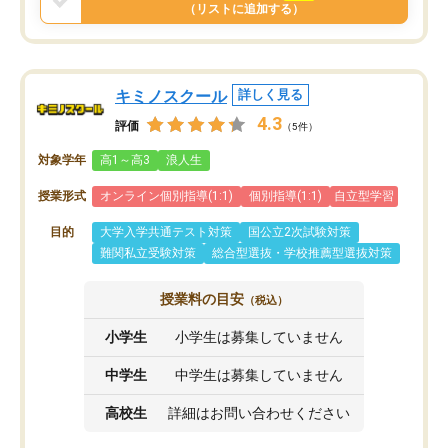
と思います。
（リストに追加する）
キミノスクール
詳しく見る
4.3
評価
（5件）
対象学年
高1～高3
浪人生
授業形式
オンライン個別指導(1:1)
個別指導(1:1)
自立型学習
目的
大学入学共通テスト対策
国公立2次試験対策
難関私立受験対策
総合型選抜・学校推薦型選抜対策
授業料の目安
（税込）
小学生
小学生は募集していません
中学生
中学生は募集していません
高校生
詳細はお問い合わせください