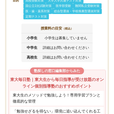
目的
高校受験対策
大学入学共通テスト対策
国公立2次試験対策
医学部受験
難関私立受験対策
医・歯・薬系対策
総合型選抜・学校推薦型選抜対策
定期テスト対策
授業料の目安
（税込）
小学生
小学生は募集していません
中学生
詳細はお問い合わせください
高校生
詳細はお問い合わせください
塾探しの窓口編集部からみた
東大毎日塾｜東大生から毎日指導が受け放題のオン
ライン個別指導塾のおすすめポイント
東大生のメソッドで勉強しよう！専用学習プランと
徹底的な管理
「勉強せざるを得ない」環境に追い込んでくれる工