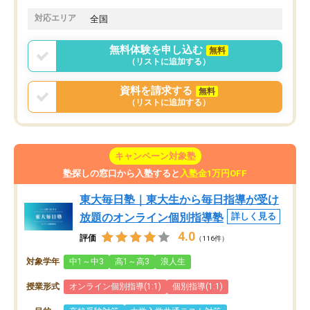
対応エリア
全国
無料体験を申し込む
無料
（リストに追加する）
資料を請求する
無料
（リストに追加する）
キャンペーン対象塾
塾探しの窓口から入塾すると
入塾金1万円OFF
東大毎日塾｜東大生から毎日指導が受け
放題のオンライン個別指導塾
詳しく見る
4.0
評価
（116件）
対象学年
中1～中3
高1～高3
浪人生
授業形式
オンライン個別指導(1:1)
個別指導(1:1)