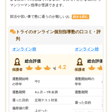
マンツーマン指導が受講できます。
部活や習い事で塾に通うのが難しいお...
続きを読む
トライのオンライン個別指導塾の口コミ・評
判
オンライン校
オンライン校
総合評価
総合評価
4.2
保護者
保護者
通塾開始時
通塾開始時の
中2
高3
の学年
学年
通塾期間
4ヵ月～1年未満
通塾期間
1～3
通った目的
定期テスト対策
大学入
通った目的
対策
偏差値の変
上がった