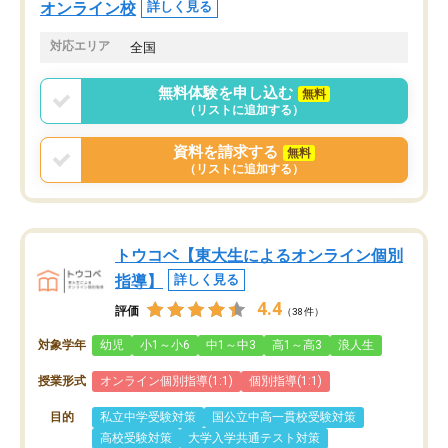
オンライン校
詳しく見る
対応エリア
全国
無料体験を申し込む
無料
（リストに追加する）
資料を請求する
無料
（リストに追加する）
トウコベ【東大生によるオンライン個別
指導】
詳しく見る
4.4
評価
（38件）
対象学年
幼児
小1～小6
中1～中3
高1～高3
浪人生
授業形式
オンライン個別指導(1:1)
個別指導(1:1)
目的
私立中学受験対策
国公立中高一貫校受験対策
高校受験対策
大学入学共通テスト対策