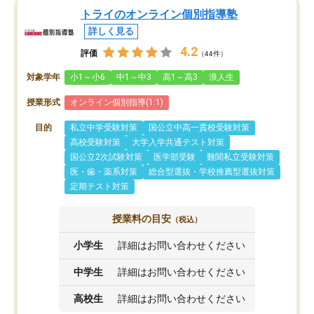
トライのオンライン個別指導塾
詳しく見る
4.2
評価
（44件）
対象学年
小1～小6
中1～中3
高1～高3
浪人生
授業形式
オンライン個別指導(1:1)
目的
私立中学受験対策
国公立中高一貫校受験対策
高校受験対策
大学入学共通テスト対策
国公立2次試験対策
医学部受験
難関私立受験対策
医・歯・薬系対策
総合型選抜・学校推薦型選抜対策
定期テスト対策
授業料の目安
（税込）
小学生
詳細はお問い合わせください
中学生
詳細はお問い合わせください
高校生
詳細はお問い合わせください