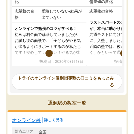
化
偏差値の変化
上がっ
志望校の合
受験していない/結果が
志望校の合格
合格し
格
出ていない
ラストスパートの１か月
オンラインで勉強のコツが学べる！
が、本当に助かりました
初めは料金面で躊躇していましたが、
共通テストに向けての追
お試し後の面談で、「子どもがやる気
に、入塾しました。田舎
が出るようにサポートするのが私たち
近隣の塾では、教えても
です！安心してください！やる気が出
く、かといって通うには
ないのは私たち講師の責任です」と言
が、トライならオンライ
投稿日：2026年03月13日
投稿日：20
ってくださり、確かに！と考えて、思
可能なので本当に助かり
い切って入塾しました。英語が苦手だ
テストの内容重視でした
ったんですが、学生の先生から学ぶこ
らないところをピンポイ
トライのオンライン個別指導塾の口コミをもっとみ
とで、勉強のコツみたいなものをつか
頂いて、とてもわかりや
る
み、徐々に成績が上がったらいいなと
していました。一生を左
思っていました。何が今足りないのか
スト、多少お金がかかっ
を的確に指導いただき、子どももびっ
思い切って入塾してよか
通洞駅の教室一覧
くりするほど楽しんでやる気を持って
塾を受けています。狙い通り、少しず
つ成績も上がり、苦手意識も無くなっ
オンライン校
詳しく見る
てきたので、さらに苦手な数学も追加
でお願いしました。来年の高校受験に
対応エリア
全国