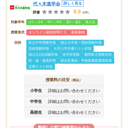
代々木進学会
詳しく見る
0.0
評価
（0件）
対象学年
小1～小6
中1～中3
高1～高3
浪人生
授業形式
オンライン個別指導(1:1)
家庭教師
目的
私立中学受験対策
国公立中高一貫校受験対策
高校受験対策
大学入学共通テスト対策
国公立2次試験対策
医学部受験
難関私立受験対策
医・歯・薬系対策
総合型選抜・学校推薦型選抜対策
定期テスト対策
授業料の目安
（税込）
小学生
詳細はお問い合わせください
中学生
詳細はお問い合わせください
高校生
詳細はお問い合わせください
塾探しの窓口編集部からみた