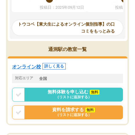
か、オプションは付帯するかなど選ぶ
教科でも)。受講科目や
投稿日：2025年09月12日
投稿日：20
事が出来ました。
めれるので、個人に合っ
講師とのマッチング後講師との初回ミ
ると思います。カリキュ
ーティングを行い、その講師で良いか
いなのがあり(有料)、受
トウコベ【東大生によるオンライン個別指導】の口
他の講師を希望するか子供との相性も
ことをどんなスケジュー
コミをもっとみる
見てから講師を決定する事ができま
くか相談したのですが、
す。
ち期待したものではなく
うちの子は、初回面談の講師の方で決
内容でした。それでも明
通洞駅の教室一覧
定しました。
やる気も出ましたし、苦
くなってきたようなので
オンラインツールを使用した単語帳の
お願いして良かったと思
オンライン校
詳しく見る
共有があり宿題もそちらで出される形
も合わなければチェンジ
でした。
娘は3科目ともずっと同
対応エリア
全国
2ヶ月で担当講師の方がお辞めになると
言う事で講師変更の申し出があり、あ
無料体験を申し込む
無料
まりに短期での変更だった為、塾に通
（リストに追加する）
う事にして退会しました。遅れも取り
戻せ、授業内容や講師の方は良かった
資料を請求する
無料
と思います。
（リストに追加する）