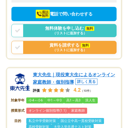
向けて頑張っています。
通話
電話で問い合わせする
無料
無料体験を申し込む
無料
（リストに追加する）
資料を請求する
無料
（リストに追加する）
東大先生｜現役東大生によるオンライン
家庭教師・個別指導
詳しく見る
4.2
評価
（10件）
対象学年
小4～小6
中1～中3
高1～高3
浪人生
授業形式
オンライン個別指導(1:1)
家庭教師
目的
私立中学受験対策
国公立中高一貫校受験対策
高校受験対策
大学入学共通テスト対策