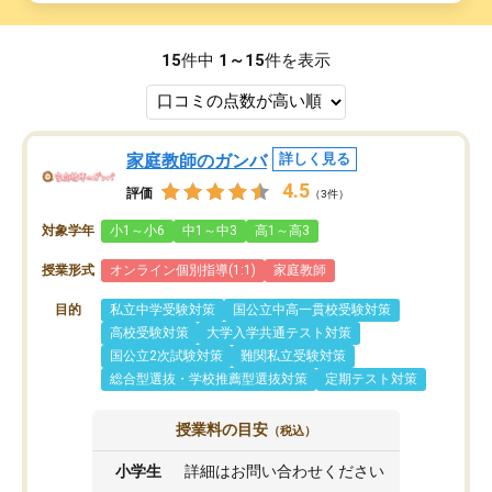
15
件中
1～15
件を表示
家庭教師のガンバ
詳しく見る
4.5
評価
（3件）
対象学年
小1～小6
中1～中3
高1～高3
授業形式
オンライン個別指導(1:1)
家庭教師
目的
私立中学受験対策
国公立中高一貫校受験対策
高校受験対策
大学入学共通テスト対策
国公立2次試験対策
難関私立受験対策
総合型選抜・学校推薦型選抜対策
定期テスト対策
授業料の目安
（税込）
小学生
詳細はお問い合わせください