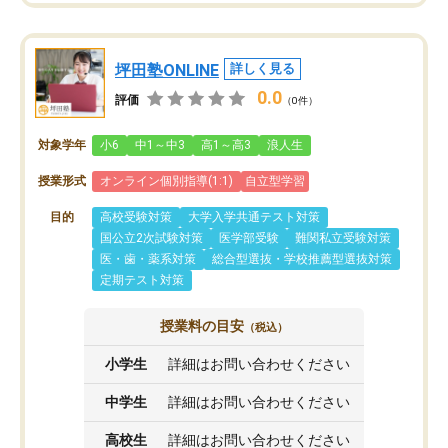
坪田塾ONLINE
詳しく見る
0.0
評価
（0件）
対象学年
小6
中1～中3
高1～高3
浪人生
授業形式
オンライン個別指導(1:1)
自立型学習
目的
高校受験対策
大学入学共通テスト対策
国公立2次試験対策
医学部受験
難関私立受験対策
医・歯・薬系対策
総合型選抜・学校推薦型選抜対策
定期テスト対策
授業料の目安
（税込）
小学生
詳細はお問い合わせください
中学生
詳細はお問い合わせください
高校生
詳細はお問い合わせください