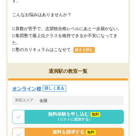
す。
こんなお悩みはありませんか？
□ 算数が苦手で、志望校合格レベルにあと一歩届かない。
□ 集団塾で最上位クラスを維持できるか不安になってき
た。
□ 塾のカリキュラムはこなせて...
続きを読む
通洞駅の教室一覧
オンライン校
詳しく見る
対応エリア
全国
無料体験を申し込む
無料
（リストに追加する）
資料を請求する
無料