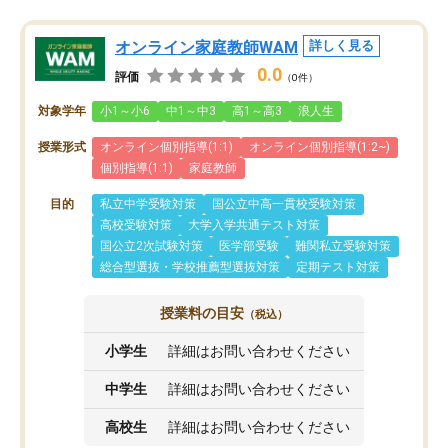
オンライン家庭教師WAM
詳しく見る
0.0
評価
（0件）
対象学年
小1～小6
中1～中3
高1～高3
浪人生
授業形式
オンライン個別指導(1:1)
オンライン個別指導(1:2~)
個別指導(1:1)
家庭教師
目的
私立中学受験対策
国公立中高一貫校受験対策
高校受験対策
大学入学共通テスト対策
国公立2次試験対策
医学部受験
難関私立受験対策
総合型選抜・学校推薦型選抜対策
定期テスト対策
授業料の目安
（税込）
小学生
詳細はお問い合わせください
中学生
詳細はお問い合わせください
高校生
詳細はお問い合わせください