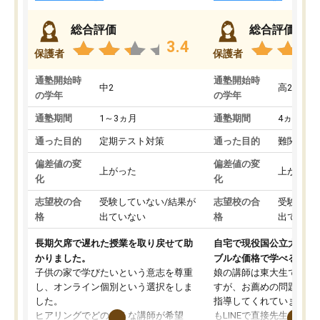
総合評価
総合評価
3.4
保護者
保護者
通塾開始時
通塾開始時
中2
高2
の学年
の学年
通塾期間
1～3ヵ月
通塾期間
4ヵ月～1
通った目的
定期テスト対策
通った目的
難関私立
偏差値の変
偏差値の変
上がった
上がった
化
化
志望校の合
受験していない/結果が
志望校の合
受験して
格
出ていない
格
出ていな
長期欠席で遅れた授業を取り戻せて助
自宅で現役国公立大学生
かりました。
ブルな価格で学べる
子供の家で学びたいという意志を尊重
娘の講師は東大生では無
し、オンライン個別という選択をしま
すが、お薦めの問題集や
した。
指導してくれています。2
ヒアリングでどのような講師が希望
もLINEで直接先生に質問