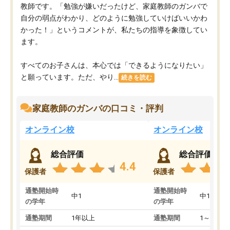
教師です。「勉強が嫌いだったけど、家庭教師のガンバで
自分の弱点がわかり、どのように勉強していけばいいかわ
かった！」というコメントが、私たちの指導を象徴してい
ます。
すべてのお子さんは、本心では「できるようになりたい」
と願っています。ただ、やり...
続きを読む
家庭教師のガンバの口コミ・評判
オンライン校
オンライン校
総合評価
総合評価
4.4
保護者
保護者
通塾開始時
通塾開始時
中1
中1
の学年
の学年
通塾期間
1年以上
通塾期間
1～3ヵ月