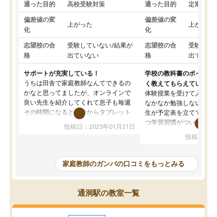
通った目的
高校受験対策
通った目的
定期テス
偏差値の変
偏差値の変
上がった
上がった
化
化
志望校の合
受験していない/結果が
志望校の合
受験して
格
出ていない
格
出ていな
サポートが充実している！
学校の教科書のポイント
うちは田舎で家庭教師なんてできるの
く教えてもらえている
かなと思ってましたが、オンラインで
体験授業を受けて入塾し
良い先生を紹介してくれて息子も毎週
なかなか勉強しない息子
その時間になると自分からタブレット
生が予定表を立ててくれ
を開いてzoomを繋げるようになりまし
つ学習習慣がついてきま
投稿日：2025年01月21日
た！5科目なんでもOKなのもとても気
オンラインで週に一度の
投稿日：20
に入っています
指導が無い日も予定表に
成績もだいぶ下の方でしたが、通い始
したり、LINEでわから
めて1年ほどだった今では平均点以上の
問できるのでとても助か
家庭教師のガンバの口コミをもっとみる
科目が増えてきました！あと1年受験ま
であるので無料の週末教室を使用しな
がら頑張って欲しいと思います！
通洞駅の教室一覧