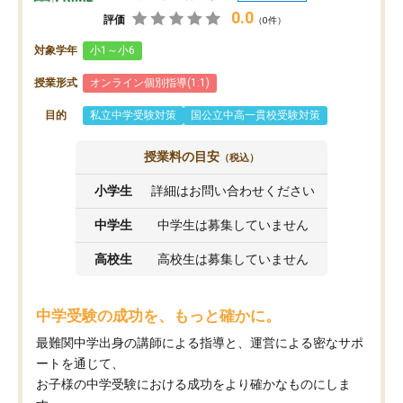
0.0
評価
（0件）
対象学年
小1～小6
授業形式
オンライン個別指導(1:1)
目的
私立中学受験対策
国公立中高一貫校受験対策
授業料の目安
（税込）
小学生
詳細はお問い合わせください
中学生
中学生は募集していません
高校生
高校生は募集していません
中学受験の成功を、もっと確かに。
最難関中学出身の講師による指導と、運営による密なサポ
ートを通じて、
お子様の中学受験における成功をより確かなものにしま