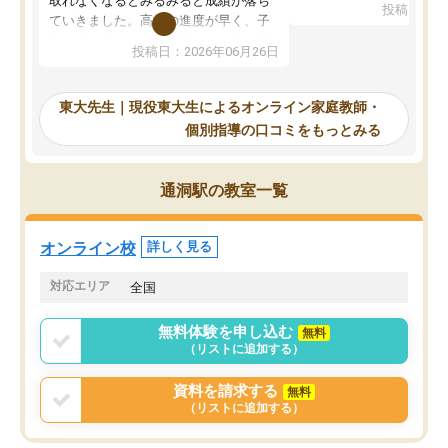
取れなくなるとみるみると成績が落ち
投稿日：20
で、当初は模試でD判定
ていきました。高校の進度が早く、子
していたのですが、やは
供も家に帰って勉強の話すると嫌な反
投稿日：2026年06月26日
験勉強に詳しく、先生か
応を示します。東大先生にお願いして
受け合格できました。ま
からは効率的な計画を先生が立ててく
自習室が毎日使えていつ
れるので、親としても安心です。毎日
東大先生｜現役東大生によるオンライン家庭教師・
るのが心強かったようで
使える自習室とかもあり、わからない
個別指導の口コミをもっとみる
謝です。
ところがあれば先生が回答してくれる
のも重宝しています。
通洞駅の教室一覧
オンライン校
詳しく見る
対応エリア
全国
無料体験を申し込む
無料
（リストに追加する）
資料を請求する
無料
（リストに追加する）