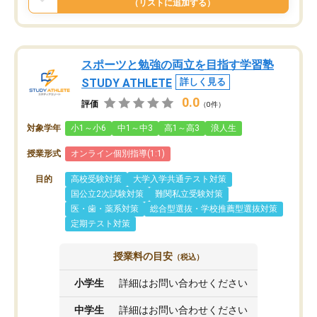
（リストに追加する）
スポーツと勉強の両立を目指す学習塾
STUDY ATHLETE
詳しく見る
0.0
評価
（0件）
対象学年
小1～小6
中1～中3
高1～高3
浪人生
授業形式
オンライン個別指導(1:1)
目的
高校受験対策
大学入学共通テスト対策
国公立2次試験対策
難関私立受験対策
医・歯・薬系対策
総合型選抜・学校推薦型選抜対策
定期テスト対策
授業料の目安
（税込）
小学生
詳細はお問い合わせください
中学生
詳細はお問い合わせください