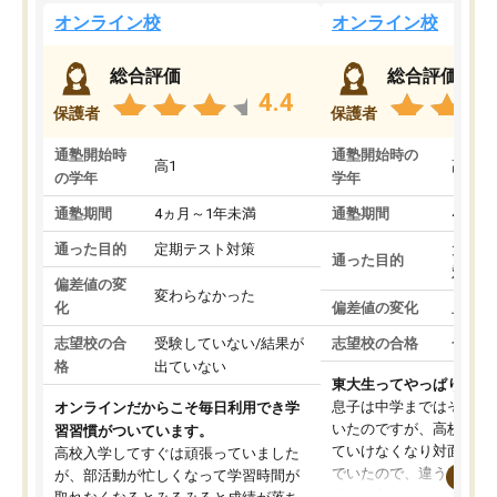
オンライン校
オンライン校
総合評価
総合評価
4.4
保護者
保護者
通塾開始時
通塾開始時の
高1
高3
の学年
学年
通塾期間
4ヵ月～1年未満
通塾期間
4ヵ月
通った目的
定期テスト対策
大学入
通った目的
対策
偏差値の変
変わらなかった
化
偏差値の変化
上がっ
志望校の合
受験していない/結果が
志望校の合格
合格し
格
出ていない
東大生ってやっぱりすご
息子は中学まではそこそ
オンラインだからこそ毎日利用でき学
いたのですが、高校に入
習習慣がついています。
ていけなくなり対面の塾
高校入学してすぐは頑張っていました
でいたので、違うアプロ
が、部活動が忙しくなって学習時間が
考えて入りました。地元