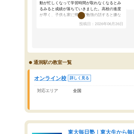
望
動が忙しくなって学習時間が取れなくなるとみ
い
るみると成績が落ちていきました。高校の進度
く
が早く、子供も家に帰って勉強の話すると嫌な
ま
反応を示します。東大先生にお願いしてからは
投稿日：2026年06月26日
問
効率的な計画を先生が立ててくれるので、親と
で
しても安心です。毎日使える自習室とかもあ
り、わからないところがあれば先生が回答して
くれるのも重宝しています。
通洞駅の教室一覧
オンライン校
詳しく見る
対応エリア
全国
東大毎日塾｜東大生から毎