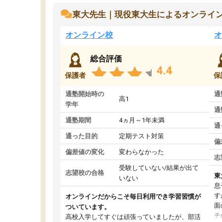
東大先生｜現役東大生によるオンライ
オンライン校
オ
総合評価
4.4
保護者
保
通塾開始時の
通
高1
学年
通
通塾期間
4ヵ月～1年未満
通
通った目的
定期テスト対策
偏
偏差値の変化
変わらなかった
志
受験していない/結果が出て
志望校の合格
東
いない
息
す
オンラインだからこそ毎日利用でき学習習慣が
面
ついています。
チ
高校入学してすぐは頑張っていましたが、部活