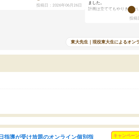
で、当初は模試でD判定でしたので心配して
ました。
投稿日：2026年06月26日
たのですが、やはり東大生は受験勉強に詳し
計画は立ててもやりきれな
、先生から良い刺激を受け合格できました。
ますが、サボってしまう日
投稿日
たオンライン自習室が毎日使えていつでも質
て、成績が上がったことで
できるのが心強かったようです。本当に感謝
てきています。
す。
東大先生｜現役東大生によるオン
キャンペー
日指導が受け放題のオンライン個別指