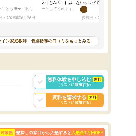
大生とAIのこれ以上ないタッグで、学習をサポ
いことも確かにあり
ートしてくれます。
は徐々に減ってき
また、オンラインの自習室もまだ使えていませ
：2026年06月26日
投稿日：2026年06月18日
本人もやる気になっ
んが毎日利用でき（東大生が常駐していま
す）、必要なサービスが全て整っています。
計画を立ててくれて自走できるように導いてく
れるので、ちょっと教わるぐらいじゃ全然時間
ライン家庭教師・個別指導の口コミをもっとみる
が足りない！ みたいな方にピッタリです。
無料体験を申し込む
無料
（リストに追加する）
資料を請求する
無料
（リストに追加する）
ン対象塾
塾探しの窓口から入塾すると
入塾金1万円OFF