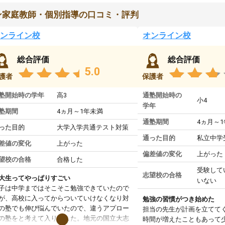
ン家庭教師・個別指導の口コミ・評判
ンライン校
オンライン校
総合評価
総合評価
5.0
護者
保護者
塾開始時の学年
高3
通塾開始時の
小4
学年
塾期間
4ヵ月～1年未満
通塾期間
4ヵ月～
った目的
大学入学共通テスト対策
通った目的
私立中学
差値の変化
上がった
偏差値の変化
上がった
望校の合格
合格した
受験して
志望校の合格
大生ってやっぱりすごい
いない
子は中学まではそこそこ勉強できていたので
が、高校に入ってからついていけなくなり対
勉強の習慣がつき始めた
の塾でも伸び悩んでいたので、違うアプロー
担当の先生が計画を立てて
の塾をと考えて入りました。地元の国立大志
時間が増えたこともあって