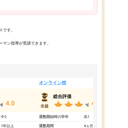
スです。
ーマン指導が受講できます。
オンライン校
総合評価
4.0
4.0
生徒
中2
通塾開始時の学年
高1
1年以上
通塾期間
4ヵ月～1年未満