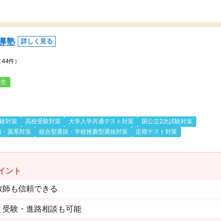
導塾
詳しく見る
（44件）
人生
験対策
高校受験対策
大学入学共通テスト対策
国公立2次試験対策
歯・薬系対策
総合型選抜・学校推薦型選抜対策
定期テスト対策
イント
教師も信頼できる
。受験・進路相談も可能