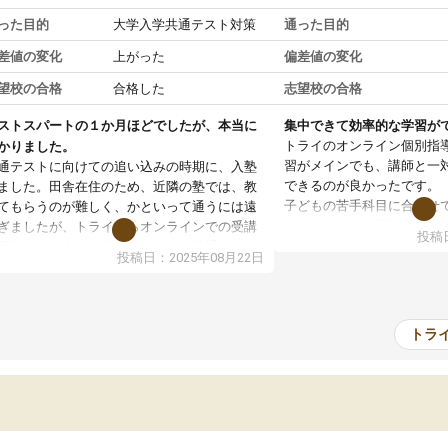
った目的
大学入学共通テスト対策
通った目的
差値の変化
上がった
偏差値の変化
望校の合格
合格した
志望校の合格
ストスパートの１か月ほどでしたが、本当に
集中できて効率的な学習が
トライのオンライン個別指
かりました。
習がメインでも、講師と一
通テストに向けての追い込みの時期に、入塾
できるのが良かったです。
ました。田舎在住のため、近隣の塾では、教
子どもの苦手科目に合わせ
てもらうのが難しく、かといって通うには遠
軟に組まれて、理解度に応
ぎましたが、トライならオンラインでの受講
投稿日
て下さいました。
可能なので本当に助かりました。共通テスト
投稿日：2025年08月22日
通塾の負担がなく、時間に
内容重視でしたが、娘がわからないところを
部活動との両立がしやすか
ンポイントで教えて頂いて、とてもわかりや
子ども自身も自分の理解度
かったと話していました。一生を左右する共
感しているようでした。
テスト、多少お金がかかってもと思い、思い
トラ
料金はやや高めではありま
って入塾してよかったです。
が受けられて満足していま
おかげで志望校に合格でき