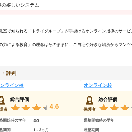
題の嬉しいシステム
教室で知られる「トライグループ」が手掛けるオンライン指導のサービ
の力による教育」の理念はそのままに、ご自宅や好きな場所からマンツ
ミ・評判
ンライン校
オンライン校
総合評価
総合評価
4.6
護者
保護者
塾開始時の学年
高3
通塾開始時の学年
塾期間
1～3ヵ月
通塾期間