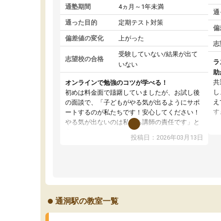
通塾期間
4ヵ月～1年未満
通
通った目的
定期テスト対策
偏
偏差値の変化
上がった
志
受験していない/結果が出て
志望校の合格
ラ
いない
助
共
オンラインで勉強のコツが学べる！
し
初めは料金面で躊躇していましたが、お試し後
え
の面談で、「子どもがやる気が出るようにサポ
す
ートするのが私たちです！安心してください！
が
やる気が出ないのは私たち講師の責任です」と
の
言ってくださり、確かに！と考えて、思い切っ
投稿日：2026年03月13日
ピ
て入塾しました。英語が苦手だったんですが、
す
学生の先生から学ぶことで、勉強のコツみたい
通
なものをつかみ、徐々に成績が上がったらいい
切
なと思っていました。何が今足りないのかを的
確に指導いただき、子どももびっくりするほど
楽しんでやる気を持って塾を受けています。狙
通洞駅の教室一覧
い通り、少しずつ成績も上がり、苦手意識も無
くなってきたので、さらに苦手な数学も追加で
お願いしました。来年の高校受験に向けて頑張