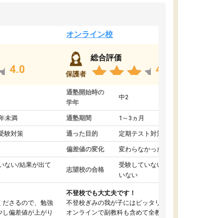
オンライン校
総合評価
4.0
4.4
保護者
通塾開始時の
中2
学年
1年未満
通塾期間
1～3ヵ月
受験対策
通った目的
定期テスト対策
偏差値の変化
変わらなかった
いない/結果が出て
受験していない/結果が出て
志望校の合格
いない
不登校でも大丈夫です！
くださるので、勉強
不登校ぎみの我が子にはピッタリの塾です。
少し偏差値が上がり
オンラインで副教科も含めて全教科対応で、東