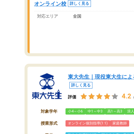
オンライン校
詳しく見る
っています。
対応エリア
全国
東大先生｜現役東大生によ
詳しく見る
4.2
評価
対象学年
小4～小6
中1～中3
高1～高3
浪
授業形式
オンライン個別指導(1:1)
家庭教師