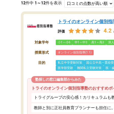
12
件中
1～12
件を表示
トライのオンライン個別指
4.2
評価
対象学年
小1～小6
中1～中3
高1～高3
浪
授業形式
オンライン個別指導(1:1)
目的
私立中学受験対策
国公立中高一貫校受
医学部受験
難関私立受験対策
医・
塾探しの窓口編集部からみた
トライのオンライン個別指導塾のおすすめポ
トライグループの安心感！カリキュラムも
教師と別に正社員教育プランナーも担任に