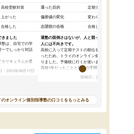
高校受験対策
通った目的
定期テスト対策
上がった
偏差値の変化
変わらなかった
合格した
志望校の合格
合格した
できました
通塾の面倒さはないが、人と競って勉強したい
導塾は、自宅での学
人には不向きです。
対一でしっかり対話
高校に入って定期テストの順位を下げたくなか
ったため、トライのオンライン個別指導塾に入
てカリキュラムが柔
りました。予備校に行くか迷いましたが、まだ
じて進み方を調整し
高校1年だったことと通塾の手間が面倒だったの
：2025年08月17日
でオンラインを選択しました。こちらの塾では
投稿日：2025年08月09日
も融通が利くので、
定期テストの内容に合わせて宿題を出してもら
ったです。
ったり、苦手な教科の対策をしてもらえたのが
がアップするのを実
良かったです。先生の指導も分かりやすくて良
かったのですが、自分以外の人がどのくらい同
イのオンライン個別指導塾の口コミをもっとみる
すが、質の良い指導
じ勉強を理解しているのかが分からず、その点
す。
が不安でした。性格的に人と競ったほうが勉強
て感謝しています。
するため、自分には集団の塾が合っていると思
い、こちらを辞めて別の予備校に通うようにな
りました。