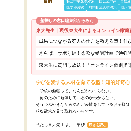
目的
私立中学受験対策
国公立中高一貫校受
医学部受験
難関私立受験対策
医・
塾探しの窓口編集部からみた
東大先生｜現役東大生によるオンライン家庭
成果につながる努力の仕方を教える塾！伸
さらば、サボり癖！柔軟な受講計画で勉強
東大生に質問し放題！「オンライン個別指
学びを愛する人材を育てる塾！知的好奇心
「学校の勉強って、なんだかつまらない」
「何のために勉強しているのかわからない」
そうつぶやきながら沈んだ表情をしているお子様は
的な欲求が見て取れるからです。
私たち東大先生は、「学び...
続きを読む