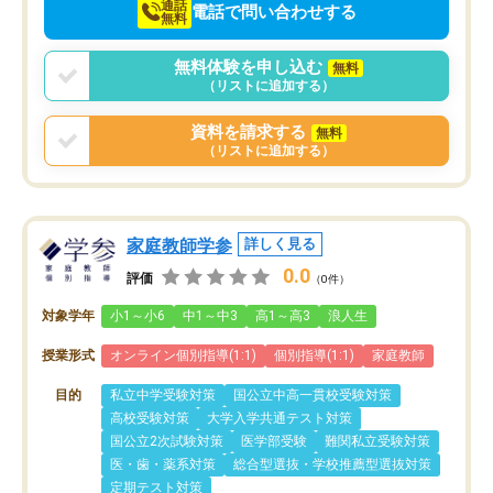
通話
電話で問い合わせする
無料
無料体験を申し込む
無料
（リストに追加する）
資料を請求する
無料
（リストに追加する）
家庭教師学参
詳しく見る
0.0
評価
（0件）
対象学年
小1～小6
中1～中3
高1～高3
浪人生
授業形式
オンライン個別指導(1:1)
個別指導(1:1)
家庭教師
目的
私立中学受験対策
国公立中高一貫校受験対策
高校受験対策
大学入学共通テスト対策
国公立2次試験対策
医学部受験
難関私立受験対策
医・歯・薬系対策
総合型選抜・学校推薦型選抜対策
定期テスト対策