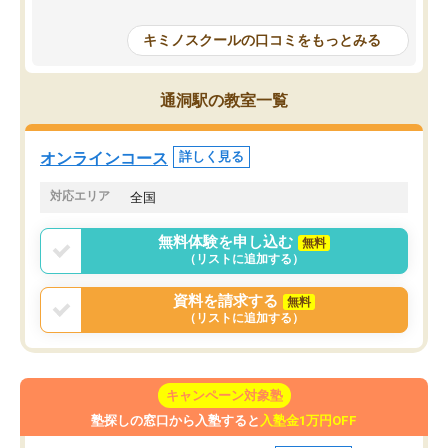
授業で教えてもらうとい
で、通塾日以外も机に向かうのが苦で
の仕方をコーチングして
はなくなりました。
キミノスクールの口コミをもっとみる
ルなので、家での学習習
身につきました。結果と
講師の方との距離も近く、親身なコー
た英語の偏差値が10以上
チングのおかげで、停滞期もモチベー
通洞駅の教室一覧
していた公立高校に無事
ションを維持できました。「やらされ
た。自分から学ぶ姿勢を
る勉強」から「目標のための勉強」へ
たい家庭には本当におす
意識が変わったことが、目標校への合
オンラインコース
詳しく見る
思います。
格に繋がったと思います。
対応エリア
全国
無料体験を申し込む
無料
（リストに追加する）
資料を請求する
無料
（リストに追加する）
キャンペーン対象塾
塾探しの窓口から入塾すると
入塾金1万円OFF