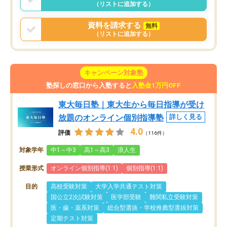
（リストに追加する）
資料を請求する
無料
（リストに追加する）
キャンペーン対象塾
塾探しの窓口から入塾すると
入塾金1万円OFF
東大毎日塾｜東大生から毎日指導が受け
放題のオンライン個別指導塾
詳しく見る
4.0
評価
（116件）
対象学年
中1～中3
高1～高3
浪人生
授業形式
オンライン個別指導(1:1)
個別指導(1:1)
目的
高校受験対策
大学入学共通テスト対策
国公立2次試験対策
医学部受験
難関私立受験対策
医・歯・薬系対策
総合型選抜・学校推薦型選抜対策
定期テスト対策