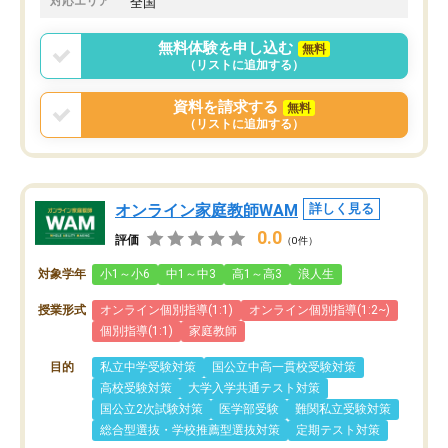
対応エリア
全国
りませんでした。
唯一、塾内の設備だけは
無料体験を申し込む
無料
で素晴らしかったです。
（リストに追加する）
資料を請求する
無料
（リストに追加する）
オンライン家庭教師WAM
詳しく見る
0.0
評価
（0件）
対象学年
小1～小6
中1～中3
高1～高3
浪人生
授業形式
オンライン個別指導(1:1)
オンライン個別指導(1:2~)
個別指導(1:1)
家庭教師
目的
私立中学受験対策
国公立中高一貫校受験対策
高校受験対策
大学入学共通テスト対策
国公立2次試験対策
医学部受験
難関私立受験対策
総合型選抜・学校推薦型選抜対策
定期テスト対策