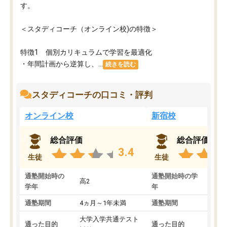
す。
＜スタディコーチ（オンライン校)の特徴＞
特徴1 個別カリキュラムで学習を最適化
・年間計画から逆算し、...
続きを読む
スタディコーチの口コミ・評判
オンライン校
新宿校
総合評価
総合評価
3.4
生徒
生徒
通塾開始時の
通塾開始時の学
高2
高2
学年
年
通塾期間
4ヵ月～1年未満
通塾期間
1～
大学入学共通テスト
国公
通った目的
通った目的