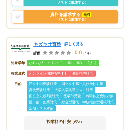
（リストに追加する）
資料を請求する
無料
（リストに追加する）
キズキ共育塾
詳しく見る
0.0
評価
（0件）
対象学年
小1～小6
中1～中3
高1～高3
浪人生
授業形式
オンライン個別指導(1:1)
個別指導(1:1)
目的
私立中学受験対策
国公立中高一貫校受験対策
高校受験対策
大学入学共通テスト対策
国公立2次試験対策
医学部受験
難関私立受験対策
医・歯・薬系対策
総合型選抜・学校推薦型選抜対策
定期テスト対策
授業料の目安
（税込）