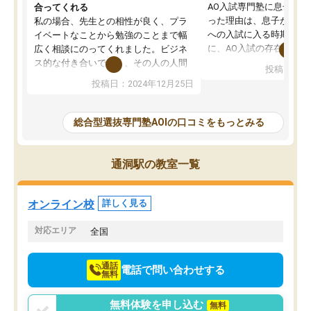
AO入試専門塾に息子を
合ってくれる
った理由は、息子が高校
私の場合、先生との相性が良く、プラ
への入試に入る時期に差
イベートなことから勉強のことまで幅
に、AO入試の存在を息
広く相談にのってくれました。ビジネ
してもその制度で合格し
ス的な付き合いでなく、その人の人間
投稿日：20
たことから、AOIに入塾
性までを適切に把握し、むきあってい
投稿日：2024年12月25日
思いました。
るなぁと強く感じることできました。
AOIでは、カウンセリン
また、他の先生の意見も聞いてみたい
で、AO入試を改めて知
と相談すると、他の先生も紹介してく
総合型選抜専門塾AOIの口コミをもっとみる
それに対しての具体的な
ださり、客観的なアドバイスもいただ
ことでした。更に子供の
くことができました（志望理由・自己
る適正等についても詳し
PR等の添削において）。そして、なに
通洞駅の教室一覧
でき、メンターの方々も
より自習室が解放されている点がよか
けてらっしゃいますので
ったです。友達と好きな時間に自習
せることができました。
し、お互いを高めあえる環境がありま
オンライン校
詳しく見る
した。
対応エリア
全国
通話
電話で問い合わせする
無料
無料体験を申し込む
無料