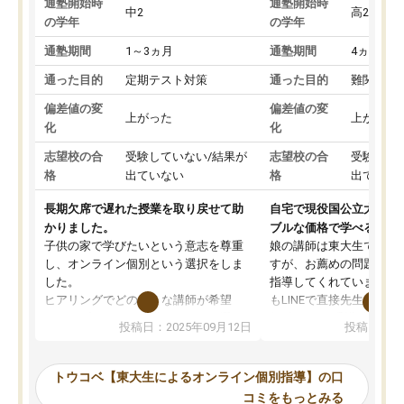
通塾開始時
通塾開始時
中2
高2
の学年
の学年
通塾期間
1～3ヵ月
通塾期間
4ヵ月～1
通った目的
定期テスト対策
通った目的
難関私立
偏差値の変
偏差値の変
上がった
上がった
化
化
志望校の合
受験していない/結果が
志望校の合
受験して
格
出ていない
格
出ていな
長期欠席で遅れた授業を取り戻せて助
自宅で現役国公立大学生
かりました。
ブルな価格で学べる
子供の家で学びたいという意志を尊重
娘の講師は東大生では無
し、オンライン個別という選択をしま
すが、お薦めの問題集や
した。
指導してくれています。2
ヒアリングでどのような講師が希望
もLINEで直接先生に質問
か、オプションは付帯するかなど選ぶ
教科でも)。受講科目や
投稿日：2025年09月12日
投稿日：20
事が出来ました。
めれるので、個人に合っ
講師とのマッチング後講師との初回ミ
ると思います。カリキュ
ーティングを行い、その講師で良いか
いなのがあり(有料)、受
トウコベ【東大生によるオンライン個別指導】の口
他の講師を希望するか子供との相性も
ことをどんなスケジュー
コミをもっとみる