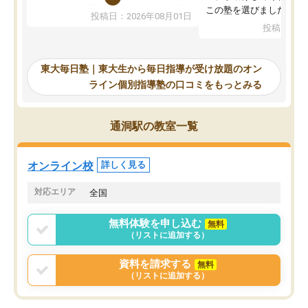
入試本番に地歴の学習が間に合わず不
この塾を選びました。
投稿日：2026年08月01日
合格となってしまいました。その経験
投稿日：20
を踏まえ、浪人が決まった際に勉強計
画を考えてもらえる塾を探した結果、
東大毎日塾にたどり着きました。学習
東大毎日塾｜東大生から毎日指導が受け放題のオン
の長期計画や日々の勉強のやり方につ
ライン個別指導塾の口コミをもっとみる
いて客観的なアドバイスをいただけた
ので、自信をもって受験勉強を進める
ことができました。自分のように勉強
通洞駅の教室一覧
のやり方や進捗管理で苦労している方
には特におすすめしたい塾です。
オンライン校
詳しく見る
対応エリア
全国
無料体験を申し込む
無料
（リストに追加する）
資料を請求する
無料
（リストに追加する）