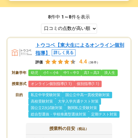
8
件中
1～8
件を表示
トウコベ【東大生によるオンライン個別
指導】
詳しく見る
4.4
評価
（38件）
対象学年
幼児
小1～小6
中1～中3
高1～高3
浪人生
授業形式
オンライン個別指導(1:1)
個別指導(1:1)
目的
私立中学受験対策
国公立中高一貫校受験対策
高校受験対策
大学入学共通テスト対策
国公立2次試験対策
難関私立受験対策
総合型選抜・学校推薦型選抜対策
定期テスト対策
授業料の目安
（税込）