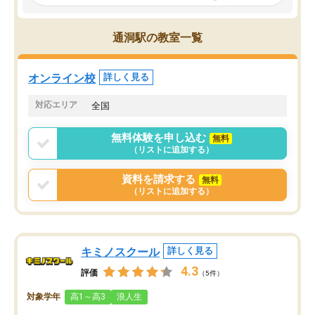
見てから講師を決定する事ができま
くか相談したのですが、
す。
ち期待したものではなく
うちの子は、初回面談の講師の方で決
内容でした。それでも明
通洞駅の教室一覧
定しました。
やる気も出ましたし、苦
くなってきたようなので
オンラインツールを使用した単語帳の
お願いして良かったと思
オンライン校
詳しく見る
共有があり宿題もそちらで出される形
も合わなければチェンジ
でした。
娘は3科目ともずっと同
対応エリア
全国
2ヶ月で担当講師の方がお辞めになると
言う事で講師変更の申し出があり、あ
無料体験を申し込む
無料
まりに短期での変更だった為、塾に通
（リストに追加する）
う事にして退会しました。遅れも取り
戻せ、授業内容や講師の方は良かった
資料を請求する
無料
と思います。
（リストに追加する）
キミノスクール
詳しく見る
4.3
評価
（5件）
対象学年
高1～高3
浪人生