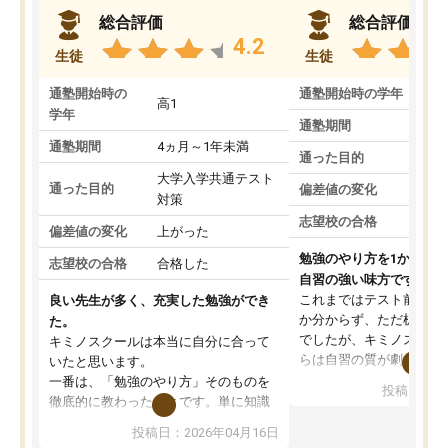
総合評価
総合評価
4.2
生徒
生徒
通塾開始時の
通塾開始時の学年
中
高1
学年
通塾期間
通塾期間
4ヵ月～1年未満
通った目的
大学入学共通テスト
通った目的
偏差値の変化
対策
志望校の合格
偏差値の変化
上がった
勉強のやり方を1から教
志望校の合格
合格した
自習の強い味方です。
これまではテスト前に何
良い先生が多く、充実した勉強ができ
か分からず、ただ机に座
た。
でしたが、キミノスクー
キミノスクールは本当に自分に合って
らは自習の質が劇的に変
いたと思います。
先生が毎日何をすべきか
一番は、「勉強のやり方」そのものを
投稿日：20
を明確にしてくれるので
徹底的に教わったことです。単に知識
ずに学習に取り組めるよ
を詰め込むのではなく、自学自習の習
投稿日：2026年04月16日
が一番の収穫です。
慣が身につくよう並走してくれるの