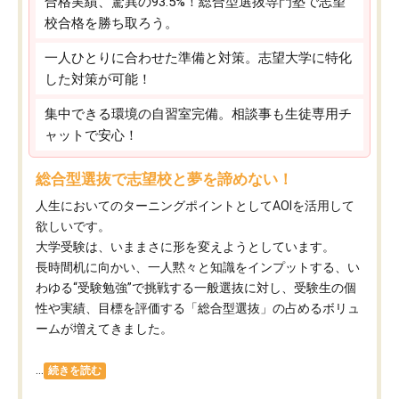
合格実績、驚異の93.5%！総合型選抜専門塾で志望
校合格を勝ち取ろう。
一人ひとりに合わせた準備と対策。志望大学に特化
した対策が可能！
集中できる環境の自習室完備。相談事も生徒専用チ
ャットで安心！
総合型選抜で志望校と夢を諦めない！
人生においてのターニングポイントとしてAOIを活用して
欲しいです。
大学受験は、いままさに形を変えようとしています。
長時間机に向かい、一人黙々と知識をインプットする、い
わゆる“受験勉強”で挑戦する一般選抜に対し、受験生の個
性や実績、目標を評価する「総合型選抜」の占めるボリュ
ームが増えてきました。
...
続きを読む