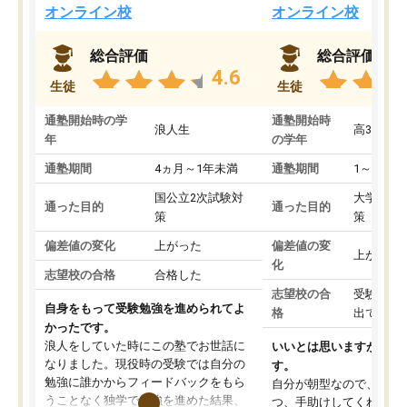
オンライン校
オンライン校
総合評価
総合評価
4.6
生徒
生徒
通塾開始時の学
通塾開始時
浪人生
高3
年
の学年
通塾期間
4ヵ月～1年未満
通塾期間
1～3ヵ月
国公立2次試験対
大学入学
通った目的
通った目的
策
策
偏差値の変化
上がった
偏差値の変
上がった
化
志望校の合格
合格した
志望校の合
受験して
自身をもって受験勉強を進められてよ
格
出ていな
かったです。
浪人をしていた時にこの塾でお世話に
いいとは思いますが、料
なりました。現役時の受験では自分の
す。
勉強に誰かからフィードバックをもら
自分が朝型なので、自習
うことなく独学で勉強を進めた結果、
つ、手助けしてくれる設