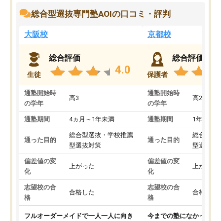
総合型選抜専門塾AOIの口コミ・評判
大阪校
京都校
総合評価
総合評価
4.0
生徒
保護者
通塾開始時
通塾開始時
高3
高2
の学年
の学年
通塾期間
4ヵ月～1年未満
通塾期間
1年以上
総合型選抜・学校推薦
総合型選
通った目的
通った目的
型選抜対策
型選抜対
偏差値の変
偏差値の変
上がった
上がった
化
化
志望校の合
志望校の合
合格した
合格した
格
格
フルオーダーメイドで一人一人に向き
今までの塾になかったA