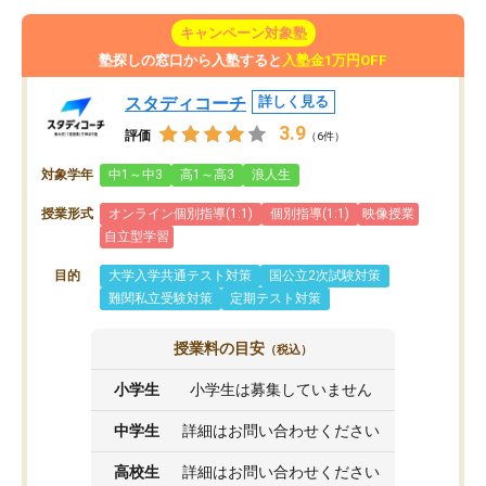
キャンペーン対象塾
塾探しの窓口から入塾すると
入塾金1万円OFF
スタディコーチ
詳しく見る
3.9
評価
（6件）
対象学年
中1～中3
高1～高3
浪人生
授業形式
オンライン個別指導(1:1)
個別指導(1:1)
映像授業
自立型学習
目的
大学入学共通テスト対策
国公立2次試験対策
難関私立受験対策
定期テスト対策
授業料の目安
（税込）
小学生
小学生は募集していません
中学生
詳細はお問い合わせください
高校生
詳細はお問い合わせください