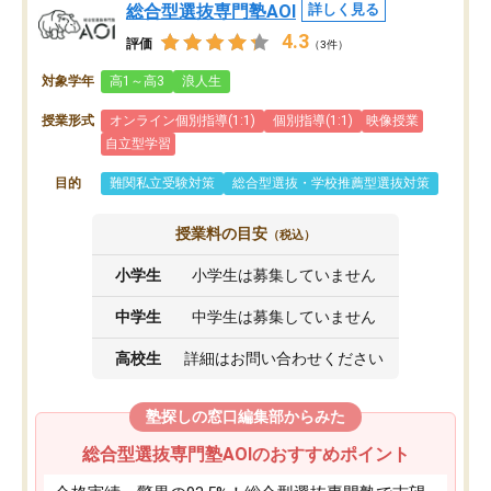
総合型選抜専門塾AOI
詳しく見る
4.3
評価
（3件）
対象学年
高1～高3
浪人生
授業形式
オンライン個別指導(1:1)
個別指導(1:1)
映像授業
自立型学習
目的
難関私立受験対策
総合型選抜・学校推薦型選抜対策
授業料の目安
（税込）
小学生
小学生は募集していません
中学生
中学生は募集していません
高校生
詳細はお問い合わせください
塾探しの窓口編集部からみた
総合型選抜専門塾AOIのおすすめポイント