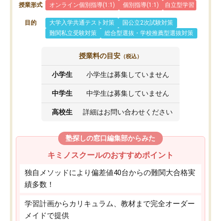
授業形式
オンライン個別指導(1:1)
個別指導(1:1)
自立型学習
目的
大学入学共通テスト対策
国公立2次試験対策
難関私立受験対策
総合型選抜・学校推薦型選抜対策
授業料の目安
（税込）
小学生
小学生は募集していません
中学生
中学生は募集していません
高校生
詳細はお問い合わせください
塾探しの窓口編集部からみた
キミノスクールのおすすめポイント
独自メソッドにより偏差値40台からの難関大合格実
績多数！
学習計画からカリキュラム、教材まで完全オーダー
メイドで提供