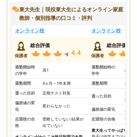
東大先生｜現役東大生によるオンライン家庭
教師・個別指導の口コミ・評判
オンライン校
オンライン校
総合評価
総合評価
4.4
保護者
保護者
通塾開始時
通塾開始時の
高1
高3
の学年
学年
通塾期間
4ヵ月～1年未満
通塾期間
4ヵ月
通った目的
定期テスト対策
大学入
通った目的
対策
偏差値の変
変わらなかった
化
偏差値の変化
上がっ
志望校の合
受験していない/結果が
志望校の合格
合格し
格
出ていない
東大生ってやっぱりすご
息子は中学まではそこそ
オンラインだからこそ毎日利用でき学