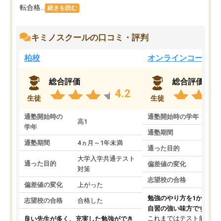
転合格...
続きを読む
キミノスクールの口コミ・評判
柏校
オンラインコース
総合評価
総合評価
4.2
生徒
生徒
通塾開始時の
通塾開始時の学年
中
高1
学年
通塾期間
通塾期間
4ヵ月～1年未満
通った目的
大学入学共通テスト
通った目的
偏差値の変化
対策
志望校の合格
偏差値の変化
上がった
勉強のやり方を1から教
志望校の合格
合格した
自習の強い味方です。
これまではテスト前に何
良い先生が多く、充実した勉強ができ