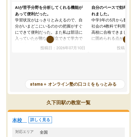
AIが苦手分野を分析してくれる機能が
自分のペースで効率よく
あって便利だった。
れました。
学習状況がはっきりとみえるので、自
中学3年の5月から数学・
分がいまどこにいるのかの把握がすぐ
社会の4教科で利用し、偏
にできて便利だった。また私は部活に
高校に合格できました。
入っていたが難なく両立できて学力で
に固められる点が魅力で
も部活でも結果を残すことができてよ
れる「ウォームアップ」
投稿日：2026年07月10日
投稿日：20
かった。また問題演習の際に、自分が
項目のおかげで、手軽に
一度間違えた問題を繰り返し学習でき
せられます。何度も間違
たので苦手だった英語の克服につなが
「特訓」項目で徹底的に
った点もよかった。ただAIをアピール
め、苦手克服に非常に役
して活用するのは良かった点もあった
また、その日の勉強時間
が、自分で自分の管理ができない人に
元数が可視化されるので
atama＋ オンライン塾の口コミをもっとみる
とっては難しい部分もあるのではない
しながら意欲的に取り組
かと思った。
常に効果を実感している
になった現在も大学受験
久下田駅の教室一覧
して利用しており、自信
すめできる塾です。
本校
詳しく見る
対応エリア
全国