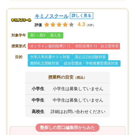
キミノスクール
詳しく見る
4.3
評価
（5件）
対象学年
高1～高3
浪人生
授業形式
オンライン個別指導(1:1)
個別指導(1:1)
自立型学習
目的
大学入学共通テスト対策
国公立2次試験対策
難関私立受験対策
総合型選抜・学校推薦型選抜対策
授業料の目安
（税込）
小学生
小学生は募集していません
中学生
中学生は募集していません
高校生
詳細はお問い合わせください
塾探しの窓口編集部からみた