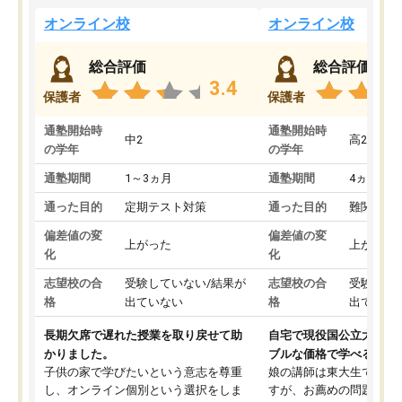
オンライン校
オンライン校
総合評価
総合評価
3.4
保護者
保護者
通塾開始時
通塾開始時
中2
高2
の学年
の学年
通塾期間
1～3ヵ月
通塾期間
4ヵ月～1
通った目的
定期テスト対策
通った目的
難関私立
偏差値の変
偏差値の変
上がった
上がった
化
化
志望校の合
受験していない/結果が
志望校の合
受験して
格
出ていない
格
出ていな
長期欠席で遅れた授業を取り戻せて助
自宅で現役国公立大学生
かりました。
ブルな価格で学べる
子供の家で学びたいという意志を尊重
娘の講師は東大生では無
し、オンライン個別という選択をしま
すが、お薦めの問題集や