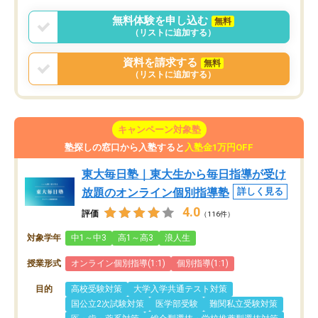
無料体験を申し込む
無料
（リストに追加する）
資料を請求する
無料
（リストに追加する）
キャンペーン対象塾
塾探しの窓口から入塾すると
入塾金1万円OFF
東大毎日塾｜東大生から毎日指導が受け
放題のオンライン個別指導塾
詳しく見る
4.0
評価
（116件）
対象学年
中1～中3
高1～高3
浪人生
授業形式
オンライン個別指導(1:1)
個別指導(1:1)
目的
高校受験対策
大学入学共通テスト対策
国公立2次試験対策
医学部受験
難関私立受験対策