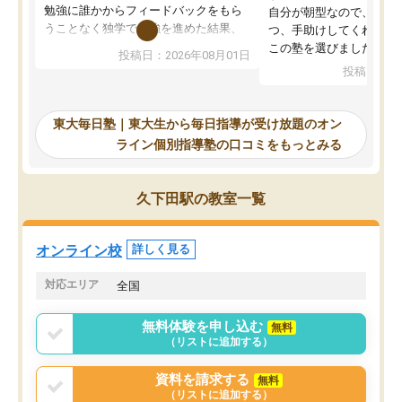
勉強に誰かからフィードバックをもら
自分が朝型なので、自習
うことなく独学で勉強を進めた結果、
つ、手助けしてくれる設
入試本番に地歴の学習が間に合わず不
この塾を選びました。
投稿日：2026年08月01日
合格となってしまいました。その経験
投稿日：20
を踏まえ、浪人が決まった際に勉強計
画を考えてもらえる塾を探した結果、
東大毎日塾にたどり着きました。学習
東大毎日塾｜東大生から毎日指導が受け放題のオン
の長期計画や日々の勉強のやり方につ
ライン個別指導塾の口コミをもっとみる
いて客観的なアドバイスをいただけた
ので、自信をもって受験勉強を進める
ことができました。自分のように勉強
久下田駅の教室一覧
のやり方や進捗管理で苦労している方
には特におすすめしたい塾です。
オンライン校
詳しく見る
対応エリア
全国
無料体験を申し込む
無料
（リストに追加する）
資料を請求する
無料
（リストに追加する）