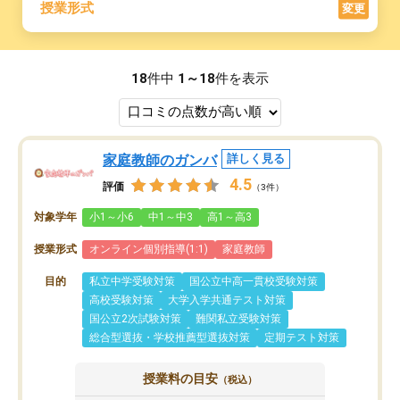
授業形式
変更
18
件中
1～18
件を表示
家庭教師のガンバ
詳しく見る
4.5
評価
（3件）
対象学年
小1～小6
中1～中3
高1～高3
授業形式
オンライン個別指導(1:1)
家庭教師
目的
私立中学受験対策
国公立中高一貫校受験対策
高校受験対策
大学入学共通テスト対策
国公立2次試験対策
難関私立受験対策
総合型選抜・学校推薦型選抜対策
定期テスト対策
授業料の目安
（税込）