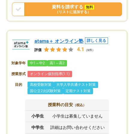
資料を請求する
無料
（リストに追加する）
atama＋ オンライン塾
詳しく見る
4.1
評価
（9件）
対象学年
中1～中2
高1～高2
授業形式
オンライン個別指導(1:1)
目的
高校受験対策
大学入学共通テスト対策
国公立2次試験対策
定期テスト対策
授業料の目安
（税込）
小学生
小学生は募集していません
中学生
詳細はお問い合わせください