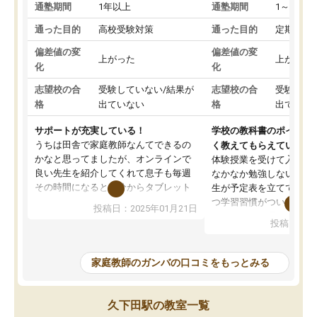
通塾期間
1年以上
通塾期間
1～3ヵ月
通った目的
高校受験対策
通った目的
定期テス
偏差値の変
偏差値の変
上がった
上がった
化
化
志望校の合
受験していない/結果が
志望校の合
受験して
格
出ていない
格
出ていな
サポートが充実している！
学校の教科書のポイント
うちは田舎で家庭教師なんてできるの
く教えてもらえている
かなと思ってましたが、オンラインで
体験授業を受けて入塾し
良い先生を紹介してくれて息子も毎週
なかなか勉強しない息子
その時間になると自分からタブレット
生が予定表を立ててくれ
を開いてzoomを繋げるようになりまし
つ学習習慣がついてきま
投稿日：2025年01月21日
た！5科目なんでもOKなのもとても気
オンラインで週に一度の
投稿日：20
に入っています
指導が無い日も予定表に
成績もだいぶ下の方でしたが、通い始
したり、LINEでわから
めて1年ほどだった今では平均点以上の
問できるのでとても助か
家庭教師のガンバの口コミをもっとみる
科目が増えてきました！あと1年受験ま
であるので無料の週末教室を使用しな
がら頑張って欲しいと思います！
久下田駅の教室一覧