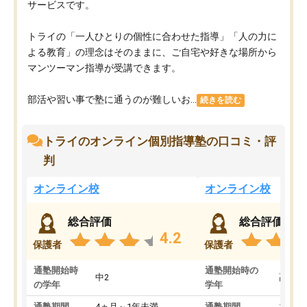
サービスです。
トライの「一人ひとりの個性に合わせた指導」「人の力に
よる教育」の理念はそのままに、ご自宅や好きな場所から
マンツーマン指導が受講できます。
部活や習い事で塾に通うのが難しいお...
続きを読む
トライのオンライン個別指導塾の口コミ・評
判
オンライン校
オンライン校
総合評価
総合評価
4.2
保護者
保護者
通塾開始時
通塾開始時の
中2
高3
の学年
学年
通塾期間
4ヵ月～1年未満
通塾期間
1～3