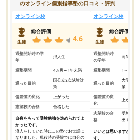
のオンライン個別指導塾の口コミ・評判
オンライン校
オンライン校
総合評価
総合評価
4.6
生徒
生徒
通塾開始時の学
通塾開始時
浪人生
高3
年
の学年
通塾期間
4ヵ月～1年未満
通塾期間
1～3ヵ月
国公立2次試験対
大学入学
通った目的
通った目的
策
策
偏差値の変化
上がった
偏差値の変
上がった
化
志望校の合格
合格した
志望校の合
受験して
自身をもって受験勉強を進められてよ
格
出ていな
かったです。
浪人をしていた時にこの塾でお世話に
いいとは思いますが、料
なりました。現役時の受験では自分の
す。