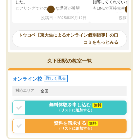
した。
指導してくれています。2
ヒアリングでどのような講師が希望
もLINEで直接先生に質問
か、オプションは付帯するかなど選ぶ
教科でも)。受講科目や
投稿日：2025年09月12日
投稿日：20
事が出来ました。
めれるので、個人に合っ
講師とのマッチング後講師との初回ミ
ると思います。カリキュ
ーティングを行い、その講師で良いか
いなのがあり(有料)、受
トウコベ【東大生によるオンライン個別指導】の口
他の講師を希望するか子供との相性も
ことをどんなスケジュー
コミをもっとみる
見てから講師を決定する事ができま
くか相談したのですが、
す。
ち期待したものではなく
うちの子は、初回面談の講師の方で決
内容でした。それでも明
久下田駅の教室一覧
定しました。
やる気も出ましたし、苦
くなってきたようなので
オンラインツールを使用した単語帳の
お願いして良かったと思
オンライン校
詳しく見る
共有があり宿題もそちらで出される形
も合わなければチェンジ
でした。
娘は3科目ともずっと同
対応エリア
全国
2ヶ月で担当講師の方がお辞めになると
言う事で講師変更の申し出があり、あ
無料体験を申し込む
無料
まりに短期での変更だった為、塾に通
（リストに追加する）
う事にして退会しました。遅れも取り
戻せ、授業内容や講師の方は良かった
資料を請求する
無料
と思います。
（リストに追加する）