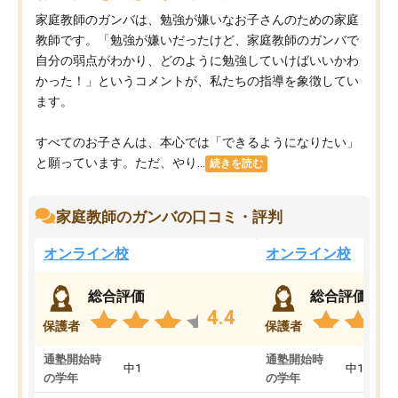
家庭教師のガンバは、勉強が嫌いなお子さんのための家庭
教師です。「勉強が嫌いだったけど、家庭教師のガンバで
自分の弱点がわかり、どのように勉強していけばいいかわ
かった！」というコメントが、私たちの指導を象徴してい
ます。
すべてのお子さんは、本心では「できるようになりたい」
と願っています。ただ、やり...
続きを読む
家庭教師のガンバの口コミ・評判
オンライン校
オンライン校
総合評価
総合評価
4.4
保護者
保護者
通塾開始時
通塾開始時
中1
中1
の学年
の学年