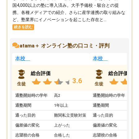
国4,000以上の塾に導入済み。大手予備校・駿台との提
携、各種メディアでの紹介、さらに産学連携の取り組みな
ど、塾業界にイノベーションを起こした存在と...
続きを読む
atama＋ オンライン塾の口コミ・評判
本校
本校
総合評価
総合評価
3.6
生徒
生徒
通塾開始時の学年
高2
通塾開始時の学年
中
通塾期間
1年以上
通塾期間
通った目的
難関私立受験対策
通った目的
偏差値の変化
上がった
偏差値の変化
志望校の合格
合格した
志望校の合格