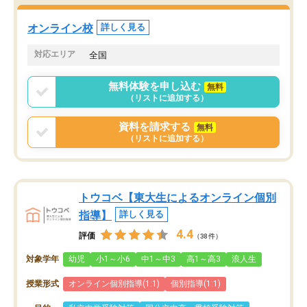
オンライン校
詳しく見る
対応エリア
全国
無料体験を申し込む
無料
（リストに追加する）
資料を請求する
無料
（リストに追加する）
トウコベ【東大生によるオンライン個別
指導】
詳しく見る
4.4
評価
（38件）
対象学年
幼児
小1～小6
中1～中3
高1～高3
浪人生
授業形式
オンライン個別指導(1:1)
個別指導(1:1)