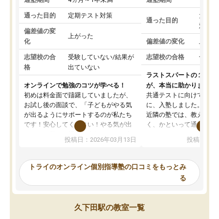
通った目的
定期テスト対策
大学入
通った目的
対策
偏差値の変
上がった
化
偏差値の変化
上がっ
志望校の合
受験していない/結果が
志望校の合格
合格し
格
出ていない
ラストスパートの１か月
オンラインで勉強のコツが学べる！
が、本当に助かりました
初めは料金面で躊躇していましたが、
共通テストに向けての追
お試し後の面談で、「子どもがやる気
に、入塾しました。田舎
が出るようにサポートするのが私たち
近隣の塾では、教えても
です！安心してください！やる気が出
く、かといって通うには
ないのは私たち講師の責任です」と言
が、トライならオンライ
投稿日：2026年03月13日
投稿日：20
ってくださり、確かに！と考えて、思
可能なので本当に助かり
い切って入塾しました。英語が苦手だ
テストの内容重視でした
ったんですが、学生の先生から学ぶこ
らないところをピンポイ
トライのオンライン個別指導塾の口コミをもっとみ
とで、勉強のコツみたいなものをつか
頂いて、とてもわかりや
る
み、徐々に成績が上がったらいいなと
していました。一生を左
思っていました。何が今足りないのか
スト、多少お金がかかっ
を的確に指導いただき、子どももびっ
思い切って入塾してよか
久下田駅の教室一覧
くりするほど楽しんでやる気を持って