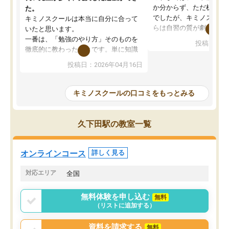
か分からず、ただ机に座
た。
でしたが、キミノスクー
キミノスクールは本当に自分に合って
らは自習の質が劇的に変
いたと思います。
先生が毎日何をすべきか
一番は、「勉強のやり方」そのものを
投稿日：20
を明確にしてくれるので
徹底的に教わったことです。単に知識
ずに学習に取り組めるよ
を詰め込むのではなく、自学自習の習
投稿日：2026年04月16日
が一番の収穫です。
慣が身につくよう並走してくれるの
授業で教えてもらうとい
で、通塾日以外も机に向かうのが苦で
の仕方をコーチングして
はなくなりました。
キミノスクールの口コミをもっとみる
ルなので、家での学習習
身につきました。結果と
講師の方との距離も近く、親身なコー
た英語の偏差値が10以上
チングのおかげで、停滞期もモチベー
久下田駅の教室一覧
していた公立高校に無事
ションを維持できました。「やらされ
た。自分から学ぶ姿勢を
る勉強」から「目標のための勉強」へ
たい家庭には本当におす
意識が変わったことが、目標校への合
オンラインコース
詳しく見る
思います。
格に繋がったと思います。
対応エリア
全国
無料体験を申し込む
無料
（リストに追加する）
資料を請求する
無料