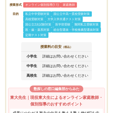
授業形式
オンライン個別指導(1:1)
家庭教師
目的
私立中学受験対策
国公立中高一貫校受験対策
高校受験対策
大学入学共通テスト対策
国公立2次試験対策
医学部受験
難関私立受験対策
医・歯・薬系対策
総合型選抜・学校推薦型選抜対策
定期テスト対策
授業料の目安
（税込）
小学生
詳細はお問い合わせください
中学生
詳細はお問い合わせください
高校生
詳細はお問い合わせください
塾探しの窓口編集部からみた
東大先生｜現役東大生によるオンライン家庭教師・
個別指導のおすすめポイント
成果につながる努力の仕方を教える塾！伸び悩む生