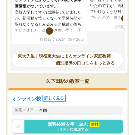
いたのですが、高校に入
習習慣がついています。
ていけなくなり対面の塾
高校入学してすぐは頑張っていました
でいたので、違うアプロ
が、部活動が忙しくなって学習時間が
考えて入りました。地元
取れなくなるとみるみると成績が落ち
投稿日：20
で、当初は模試でD判定
ていきました。高校の進度が早く、子
していたのですが、やは
供も家に帰って勉強の話すると嫌な反
投稿日：2026年06月26日
験勉強に詳しく、先生か
応を示します。東大先生にお願いして
受け合格できました。ま
からは効率的な計画を先生が立ててく
自習室が毎日使えていつ
れるので、親としても安心です。毎日
東大先生｜現役東大生によるオンライン家庭教師・
るのが心強かったようで
使える自習室とかもあり、わからない
個別指導の口コミをもっとみる
謝です。
ところがあれば先生が回答してくれる
のも重宝しています。
久下田駅の教室一覧
オンライン校
詳しく見る
対応エリア
全国
無料体験を申し込む
無料
（リストに追加する）