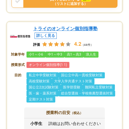
（リストに追加する）
トライのオンライン個別指導塾
詳しく見る
4.2
評価
（44件）
対象学年
小1～小6
中1～中3
高1～高3
浪人生
授業形式
オンライン個別指導(1:1)
目的
私立中学受験対策
国公立中高一貫校受験対策
高校受験対策
大学入学共通テスト対策
国公立2次試験対策
医学部受験
難関私立受験対策
医・歯・薬系対策
総合型選抜・学校推薦型選抜対策
定期テスト対策
授業料の目安
（税込）
小学生
詳細はお問い合わせください