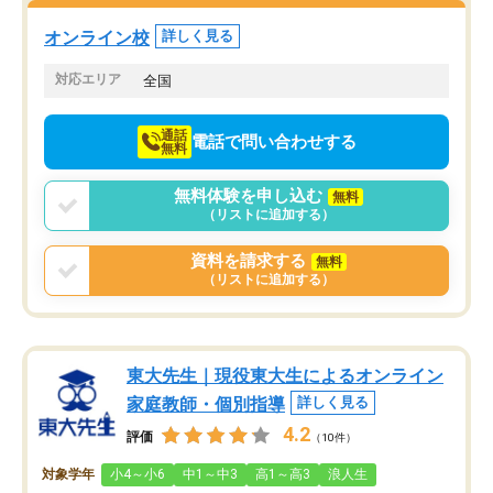
塾を受けています。狙い通り、少しず
つ成績も上がり、苦手意識も無くなっ
オンライン校
詳しく見る
てきたので、さらに苦手な数学も追加
でお願いしました。来年の高校受験に
対応エリア
全国
向けて頑張っています。
通話
電話で問い合わせする
無料
無料体験を申し込む
無料
（リストに追加する）
資料を請求する
無料
（リストに追加する）
東大先生｜現役東大生によるオンライン
家庭教師・個別指導
詳しく見る
4.2
評価
（10件）
対象学年
小4～小6
中1～中3
高1～高3
浪人生