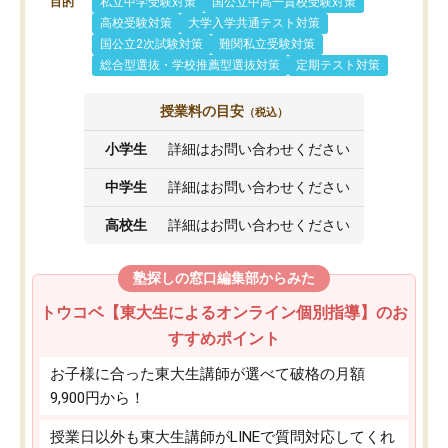
目的
私立中学受験対策
国公立中高一貫校受験対策
高校受験対策
大学入学共通テスト対策
国公立2次試験対策
難関私立受験対策
総合型選抜・学校推薦型選抜対策
定期テスト対策
授業料の目安
（税込）
小学生
詳細はお問い合わせください
中学生
詳細はお問い合わせください
高校生
詳細はお問い合わせください
塾探しの窓口編集部からみた
トウコベ【東大生によるオンライン個別指導】のお
すすめポイント
お子様に合った東大生講師が選べて破格の月額
9,900円から！
授業日以外も東大生講師がLINEで質問対応してくれ