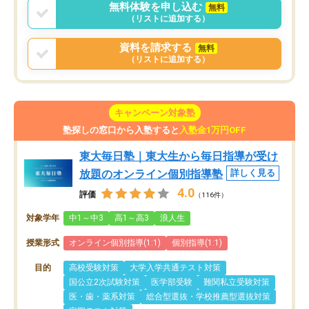
無料体験を申し込む
無料
（リストに追加する）
資料を請求する
無料
（リストに追加する）
キャンペーン対象塾
塾探しの窓口から入塾すると
入塾金1万円OFF
東大毎日塾｜東大生から毎日指導が受け
放題のオンライン個別指導塾
詳しく見る
4.0
評価
（116件）
対象学年
中1～中3
高1～高3
浪人生
授業形式
オンライン個別指導(1:1)
個別指導(1:1)
目的
高校受験対策
大学入学共通テスト対策
国公立2次試験対策
医学部受験
難関私立受験対策
医・歯・薬系対策
総合型選抜・学校推薦型選抜対策