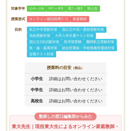
対象学年
小4～小6
中1～中3
高1～高3
浪人生
授業形式
オンライン個別指導(1:1)
家庭教師
目的
私立中学受験対策
国公立中高一貫校受験対策
高校受験対策
大学入学共通テスト対策
国公立2次試験対策
医学部受験
難関私立受験対策
医・歯・薬系対策
総合型選抜・学校推薦型選抜対策
定期テスト対策
授業料の目安
（税込）
小学生
詳細はお問い合わせください
中学生
詳細はお問い合わせください
高校生
詳細はお問い合わせください
塾探しの窓口編集部からみた
東大先生｜現役東大生によるオンライン家庭教師・