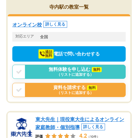
を的確に指導いただき、子どももびっ
思い切って入塾してよか
寺内駅の教室一覧
くりするほど楽しんでやる気を持って
塾を受けています。狙い通り、少しず
つ成績も上がり、苦手意識も無くなっ
オンライン校
詳しく見る
てきたので、さらに苦手な数学も追加
でお願いしました。来年の高校受験に
対応エリア
全国
向けて頑張っています。
通話
電話で問い合わせする
無料
無料体験を申し込む
無料
（リストに追加する）
資料を請求する
無料
（リストに追加する）
東大先生｜現役東大生によるオンライン
家庭教師・個別指導
詳しく見る
4.2
評価
（10件）