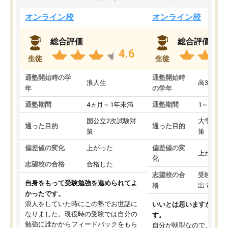
オンライン校
オンライン校
総合評価
総合評価
4.6
生徒
生徒
通塾開始時の学
通塾開始時
浪人生
高3
年
の学年
通塾期間
4ヵ月～1年未満
通塾期間
1～3ヵ月
国公立2次試験対
大学入学
通った目的
通った目的
策
策
偏差値の変化
上がった
偏差値の変
上がった
化
志望校の合格
合格した
志望校の合
受験して
自身をもって受験勉強を進められてよ
格
出ていな
かったです。
浪人をしていた時にこの塾でお世話に
いいとは思いますが、料
なりました。現役時の受験では自分の
す。
勉強に誰かからフィードバックをもら
自分が朝型なので、自習