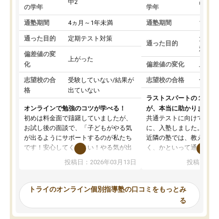
中2
高3
の学年
学年
通塾期間
4ヵ月～1年未満
通塾期間
1～3
通った目的
定期テスト対策
大学入
通った目的
対策
偏差値の変
上がった
化
偏差値の変化
上がっ
志望校の合
受験していない/結果が
志望校の合格
合格し
格
出ていない
ラストスパートの１か月
オンラインで勉強のコツが学べる！
が、本当に助かりました
初めは料金面で躊躇していましたが、
共通テストに向けての追
お試し後の面談で、「子どもがやる気
に、入塾しました。田舎
が出るようにサポートするのが私たち
近隣の塾では、教えても
です！安心してください！やる気が出
く、かといって通うには
ないのは私たち講師の責任です」と言
が、トライならオンライ
投稿日：2026年03月13日
投稿日：20
ってくださり、確かに！と考えて、思
可能なので本当に助かり
い切って入塾しました。英語が苦手だ
テストの内容重視でした
ったんですが、学生の先生から学ぶこ
らないところをピンポイ
トライのオンライン個別指導塾の口コミをもっとみ
とで、勉強のコツみたいなものをつか
頂いて、とてもわかりや
る
み、徐々に成績が上がったらいいなと
していました。一生を左
思っていました。何が今足りないのか
スト、多少お金がかかっ