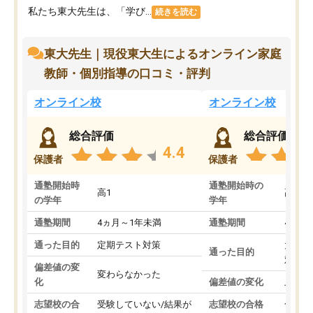
私たち東大先生は、「学び...
続きを読む
東大先生｜現役東大生によるオンライン家庭
教師・個別指導の口コミ・評判
オンライン校
オンライン校
総合評価
総合評価
4.4
保護者
保護者
通塾開始時
通塾開始時の
高1
高3
の学年
学年
通塾期間
4ヵ月～1年未満
通塾期間
4ヵ月
通った目的
定期テスト対策
大学入
通った目的
対策
偏差値の変
変わらなかった
化
偏差値の変化
上がっ
志望校の合
受験していない/結果が
志望校の合格
合格し