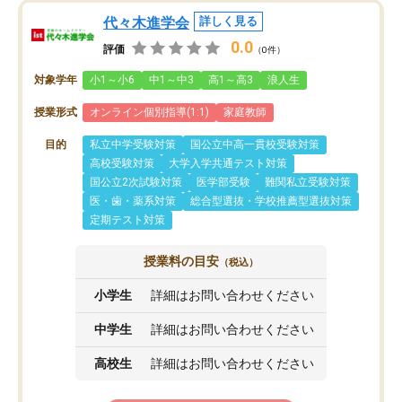
代々木進学会
詳しく見る
0.0
評価
（0件）
対象学年
小1～小6
中1～中3
高1～高3
浪人生
授業形式
オンライン個別指導(1:1)
家庭教師
目的
私立中学受験対策
国公立中高一貫校受験対策
高校受験対策
大学入学共通テスト対策
国公立2次試験対策
医学部受験
難関私立受験対策
医・歯・薬系対策
総合型選抜・学校推薦型選抜対策
定期テスト対策
授業料の目安
（税込）
小学生
詳細はお問い合わせください
中学生
詳細はお問い合わせください
高校生
詳細はお問い合わせください