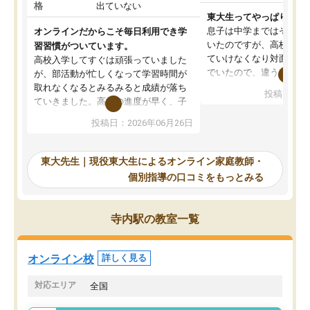
格
出ていない
東大生ってやっぱりすご
息子は中学まではそこそ
オンラインだからこそ毎日利用でき学
いたのですが、高校に入
習習慣がついています。
ていけなくなり対面の塾
高校入学してすぐは頑張っていました
でいたので、違うアプロ
が、部活動が忙しくなって学習時間が
考えて入りました。地元
取れなくなるとみるみると成績が落ち
投稿日：20
で、当初は模試でD判定
ていきました。高校の進度が早く、子
していたのですが、やは
供も家に帰って勉強の話すると嫌な反
投稿日：2026年06月26日
験勉強に詳しく、先生か
応を示します。東大先生にお願いして
受け合格できました。ま
からは効率的な計画を先生が立ててく
自習室が毎日使えていつ
れるので、親としても安心です。毎日
東大先生｜現役東大生によるオンライン家庭教師・
るのが心強かったようで
使える自習室とかもあり、わからない
個別指導の口コミをもっとみる
謝です。
ところがあれば先生が回答してくれる
のも重宝しています。
寺内駅の教室一覧
オンライン校
詳しく見る
対応エリア
全国