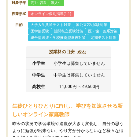
対象学年
高1～高3
浪人生
授業形式
オンライン個別指導(1:1)
目的
大学入学共通テスト対策
国公立2次試験対策
医学部受験
難関私立受験対策
医・歯・薬系対策
総合型選抜・学校推薦型選抜対策
定期テスト対策
授業料の目安
（税込）
小学生
小学生は募集していません
中学生
中学生は募集していません
高校生
11,000円 ～49,500円
生徒ひとりひとりにFitし、学びを加速させる新
しいオンライン家庭教師
昨今の状況で学習環境や進度が大きく変化し、自分の思う
ように勉強が出来ない、やり方が分からないなど様々な悩