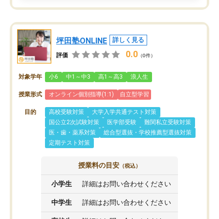
坪田塾ONLINE
詳しく見る
0.0
評価
（0件）
対象学年
小6
中1～中3
高1～高3
浪人生
授業形式
オンライン個別指導(1:1)
自立型学習
目的
高校受験対策
大学入学共通テスト対策
国公立2次試験対策
医学部受験
難関私立受験対策
医・歯・薬系対策
総合型選抜・学校推薦型選抜対策
定期テスト対策
授業料の目安
（税込）
小学生
詳細はお問い合わせください
中学生
詳細はお問い合わせください