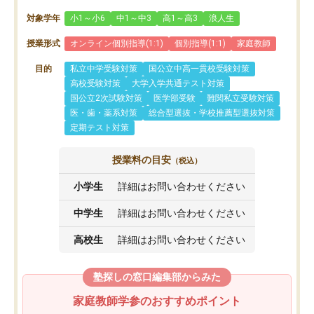
対象学年
小1～小6
中1～中3
高1～高3
浪人生
授業形式
オンライン個別指導(1:1)
個別指導(1:1)
家庭教師
目的
私立中学受験対策
国公立中高一貫校受験対策
高校受験対策
大学入学共通テスト対策
国公立2次試験対策
医学部受験
難関私立受験対策
医・歯・薬系対策
総合型選抜・学校推薦型選抜対策
定期テスト対策
授業料の目安
（税込）
小学生
詳細はお問い合わせください
中学生
詳細はお問い合わせください
高校生
詳細はお問い合わせください
塾探しの窓口編集部からみた
家庭教師学参のおすすめポイント