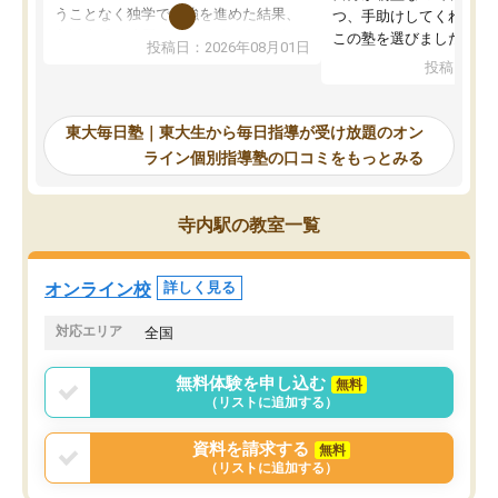
うことなく独学で勉強を進めた結果、
つ、手助けしてくれる設
入試本番に地歴の学習が間に合わず不
この塾を選びました。
投稿日：2026年08月01日
合格となってしまいました。その経験
投稿日：20
を踏まえ、浪人が決まった際に勉強計
画を考えてもらえる塾を探した結果、
東大毎日塾にたどり着きました。学習
東大毎日塾｜東大生から毎日指導が受け放題のオン
の長期計画や日々の勉強のやり方につ
ライン個別指導塾の口コミをもっとみる
いて客観的なアドバイスをいただけた
ので、自信をもって受験勉強を進める
ことができました。自分のように勉強
寺内駅の教室一覧
のやり方や進捗管理で苦労している方
には特におすすめしたい塾です。
オンライン校
詳しく見る
対応エリア
全国
無料体験を申し込む
無料
（リストに追加する）
資料を請求する
無料
（リストに追加する）