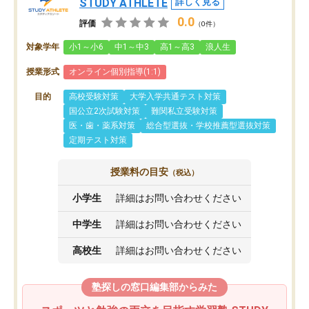
STUDY ATHLETE
詳しく見る
0.0
評価
（0件）
対象学年
小1～小6
中1～中3
高1～高3
浪人生
授業形式
オンライン個別指導(1:1)
目的
高校受験対策
大学入学共通テスト対策
国公立2次試験対策
難関私立受験対策
医・歯・薬系対策
総合型選抜・学校推薦型選抜対策
定期テスト対策
授業料の目安
（税込）
小学生
詳細はお問い合わせください
中学生
詳細はお問い合わせください
高校生
詳細はお問い合わせください
塾探しの窓口編集部からみた