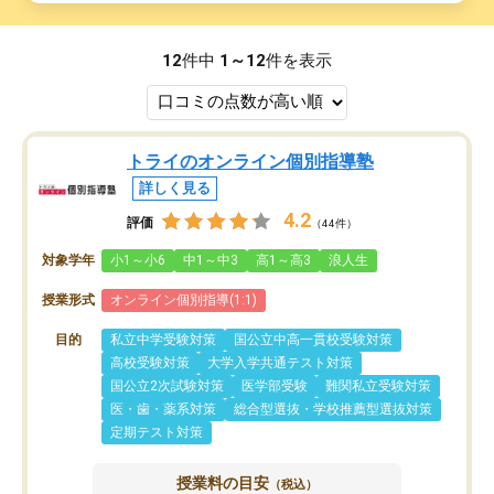
12
件中
1～12
件を表示
トライのオンライン個別指導塾
詳しく見る
4.2
評価
（44件）
対象学年
小1～小6
中1～中3
高1～高3
浪人生
授業形式
オンライン個別指導(1:1)
目的
私立中学受験対策
国公立中高一貫校受験対策
高校受験対策
大学入学共通テスト対策
国公立2次試験対策
医学部受験
難関私立受験対策
医・歯・薬系対策
総合型選抜・学校推薦型選抜対策
定期テスト対策
授業料の目安
（税込）