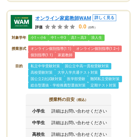
オンライン家庭教師WAM
詳しく見る
0.0
評価
（0件）
対象学年
小1～小6
中1～中3
高1～高3
浪人生
授業形式
オンライン個別指導(1:1)
オンライン個別指導(1:2~)
個別指導(1:1)
家庭教師
目的
私立中学受験対策
国公立中高一貫校受験対策
高校受験対策
大学入学共通テスト対策
国公立2次試験対策
医学部受験
難関私立受験対策
総合型選抜・学校推薦型選抜対策
定期テスト対策
授業料の目安
（税込）
小学生
詳細はお問い合わせください
中学生
詳細はお問い合わせください
高校生
詳細はお問い合わせください