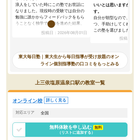
浪人をしていた時にこの塾でお世話に
いいとは思いますが、料
なりました。現役時の受験では自分の
す。
勉強に誰かからフィードバックをもら
自分が朝型なので、自習
うことなく独学で勉強を進めた結果、
つ、手助けしてくれる設
入試本番に地歴の学習が間に合わず不
この塾を選びました。
投稿日：2026年08月01日
合格となってしまいました。その経験
投稿日：20
を踏まえ、浪人が決まった際に勉強計
画を考えてもらえる塾を探した結果、
東大毎日塾にたどり着きました。学習
東大毎日塾｜東大生から毎日指導が受け放題のオン
の長期計画や日々の勉強のやり方につ
ライン個別指導塾の口コミをもっとみる
いて客観的なアドバイスをいただけた
ので、自信をもって受験勉強を進める
ことができました。自分のように勉強
上三依塩原温泉口駅の教室一覧
のやり方や進捗管理で苦労している方
には特におすすめしたい塾です。
オンライン校
詳しく見る
対応エリア
全国
無料体験を申し込む
無料
（リストに追加する）