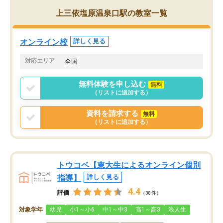
がら頑張って欲しいと思います！
上三依塩原温泉口駅の教室一覧
オンライン校
詳しく見る
対応エリア
全国
無料体験を申し込む
無料
（リストに追加する）
資料を請求する
無料
（リストに追加する）
トウコベ【東大生によるオンライン個別
指導】
詳しく見る
4.4
評価
（38件）
対象学年
幼児
小1～小6
中1～中3
高1～高3
浪人生