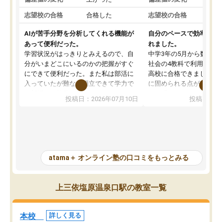
志望校の合格
合格した
志望校の合格
AIが苦手分野を分析してくれる機能が
自分のペースで効率よく
あって便利だった。
れました。
学習状況がはっきりとみえるので、自
中学3年の5月から数学・
分がいまどこにいるのかの把握がすぐ
社会の4教科で利用し、偏
にできて便利だった。また私は部活に
高校に合格できました。
入っていたが難なく両立できて学力で
に固められる点が魅力で
も部活でも結果を残すことができてよ
れる「ウォームアップ」
投稿日：2026年07月10日
投稿日：20
かった。また問題演習の際に、自分が
項目のおかげで、手軽に
一度間違えた問題を繰り返し学習でき
せられます。何度も間違
たので苦手だった英語の克服につなが
「特訓」項目で徹底的に
った点もよかった。ただAIをアピール
め、苦手克服に非常に役
して活用するのは良かった点もあった
また、その日の勉強時間
が、自分で自分の管理ができない人に
元数が可視化されるので
atama＋ オンライン塾の口コミをもっとみる
とっては難しい部分もあるのではない
しながら意欲的に取り組
かと思った。
常に効果を実感している
になった現在も大学受験
上三依塩原温泉口駅の教室一覧
して利用しており、自信
すめできる塾です。
本校
詳しく見る