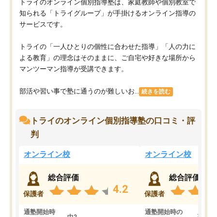
トライのオンライン個別指導塾は、家庭教師や個別教室で
知られる「トライグループ」が手掛けるオンライン指導の
サービスです。
トライの「一人ひとりの個性に合わせた指導」「人の力に
よる教育」の理念はそのままに、ご自宅や好きな場所から
マンツーマン指導が受講できます。
部活や習い事で塾に通うのが難しいお...
続きを読む
トライのオンライン個別指導塾の口コミ・評
判
オンライン校
オンライン校
総合評価
総合評価
4.2
保護者
保護者
通塾開始時
通塾開始時の
中2
高3