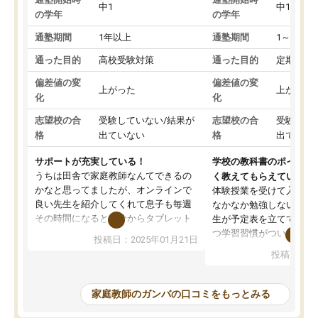
中1
中1
の学年
の学年
通塾期間
1年以上
通塾期間
1～3ヵ月
通った目的
高校受験対策
通った目的
定期テス
偏差値の変
偏差値の変
上がった
上がった
化
化
志望校の合
受験していない/結果が
志望校の合
受験して
格
出ていない
格
出ていな
サポートが充実している！
学校の教科書のポイント
うちは田舎で家庭教師なんてできるの
く教えてもらえている
かなと思ってましたが、オンラインで
体験授業を受けて入塾し
良い先生を紹介してくれて息子も毎週
なかなか勉強しない息子
その時間になると自分からタブレット
生が予定表を立ててくれ
を開いてzoomを繋げるようになりまし
つ学習習慣がついてきま
投稿日：2025年01月21日
た！5科目なんでもOKなのもとても気
オンラインで週に一度の
投稿日：20
に入っています
指導が無い日も予定表に
成績もだいぶ下の方でしたが、通い始
したり、LINEでわから
めて1年ほどだった今では平均点以上の
問できるのでとても助か
家庭教師のガンバの口コミをもっとみる
科目が増えてきました！あと1年受験ま
であるので無料の週末教室を使用しな