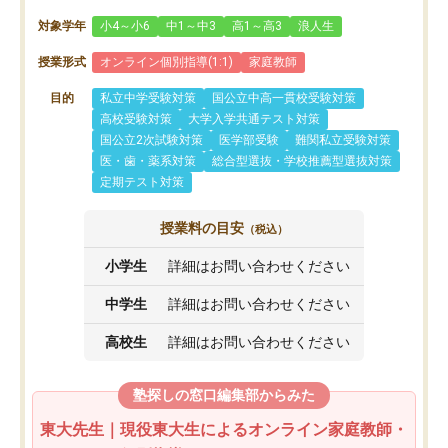
対象学年
小4～小6
中1～中3
高1～高3
浪人生
授業形式
オンライン個別指導(1:1)
家庭教師
目的
私立中学受験対策
国公立中高一貫校受験対策
高校受験対策
大学入学共通テスト対策
国公立2次試験対策
医学部受験
難関私立受験対策
医・歯・薬系対策
総合型選抜・学校推薦型選抜対策
定期テスト対策
授業料の目安
（税込）
小学生
詳細はお問い合わせください
中学生
詳細はお問い合わせください
高校生
詳細はお問い合わせください
塾探しの窓口編集部からみた
東大先生｜現役東大生によるオンライン家庭教師・