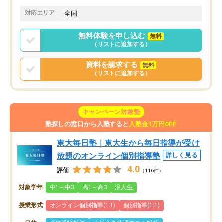
対応エリア
全国
無料体験を申し込む
無料
（リストに追加する）
資料を請求する
無料
（リストに追加する）
キャンペーン対象塾
塾探しの窓口から入塾すると
入塾金1万円OFF
東大毎日塾｜東大生から毎日指導が受け
放題のオンライン個別指導塾
詳しく見る
4.0
評価
（116件）
対象学年
中1～中3
高1～高3
浪人生
授業形式
オンライン個別指導(1:1)
個別指導(1:1)