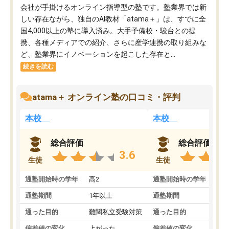
会社が手掛けるオンライン指導型の塾です。塾業界では新
しい存在ながら、独自のAI教材「atama＋」は、すでに全
国4,000以上の塾に導入済み。大手予備校・駿台との提
携、各種メディアでの紹介、さらに産学連携の取り組みな
ど、塾業界にイノベーションを起こした存在と...
続きを読む
atama＋ オンライン塾の口コミ・評判
本校
本校
総合評価
総合評価
3.6
生徒
生徒
通塾開始時の学年
高2
通塾開始時の学年
中
通塾期間
1年以上
通塾期間
通った目的
難関私立受験対策
通った目的
偏差値の変化
上がった
偏差値の変化