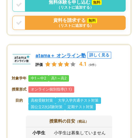
無料体験を申し込む
無料
（リストに追加する）
資料を請求する
無料
（リストに追加する）
atama＋ オンライン塾
詳しく見る
4.1
評価
（9件）
対象学年
中1～中2
高1～高2
授業形式
オンライン個別指導(1:1)
目的
高校受験対策
大学入学共通テスト対策
国公立2次試験対策
定期テスト対策
授業料の目安
（税込）
小学生
小学生は募集していません