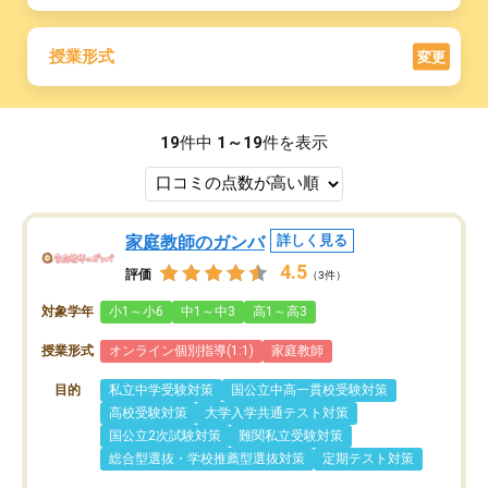
授業形式
変更
19
件中
1～19
件を表示
家庭教師のガンバ
詳しく見る
4.5
評価
（3件）
対象学年
小1～小6
中1～中3
高1～高3
授業形式
オンライン個別指導(1:1)
家庭教師
目的
私立中学受験対策
国公立中高一貫校受験対策
高校受験対策
大学入学共通テスト対策
国公立2次試験対策
難関私立受験対策
総合型選抜・学校推薦型選抜対策
定期テスト対策