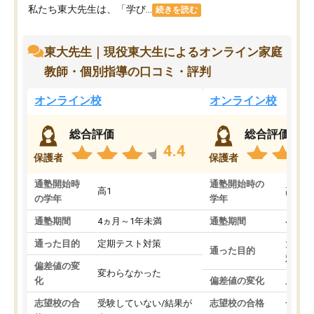
私たち東大先生は、「学び...
続きを読む
東大先生｜現役東大生によるオンライン家庭
教師・個別指導の口コミ・評判
オンライン校
オンライン校
総合評価
総合評価
4.4
保護者
保護者
通塾開始時
通塾開始時の
高1
高3
の学年
学年
通塾期間
4ヵ月～1年未満
通塾期間
4ヵ月
通った目的
定期テスト対策
大学入
通った目的
対策
偏差値の変
変わらなかった
化
偏差値の変化
上がっ
志望校の合
受験していない/結果が
志望校の合格
合格し