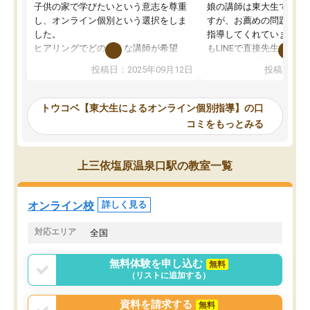
子供の家で学びたいという意志を尊重
娘の講師は東大生では無
し、オンライン個別という選択をしま
すが、お薦めの問題集や
した。
指導してくれています。2
ヒアリングでどのような講師が希望
もLINEで直接先生に質問
か、オプションは付帯するかなど選ぶ
教科でも)。受講科目や
投稿日：2025年09月12日
投稿日：20
事が出来ました。
めれるので、個人に合っ
講師とのマッチング後講師との初回ミ
ると思います。カリキュ
ーティングを行い、その講師で良いか
いなのがあり(有料)、受
トウコベ【東大生によるオンライン個別指導】の口
他の講師を希望するか子供との相性も
ことをどんなスケジュー
コミをもっとみる
見てから講師を決定する事ができま
くか相談したのですが、
す。
ち期待したものではなく
うちの子は、初回面談の講師の方で決
内容でした。それでも明
上三依塩原温泉口駅の教室一覧
定しました。
やる気も出ましたし、苦
くなってきたようなので
オンラインツールを使用した単語帳の
お願いして良かったと思
オンライン校
詳しく見る
共有があり宿題もそちらで出される形
も合わなければチェンジ
でした。
娘は3科目ともずっと同
対応エリア
全国
2ヶ月で担当講師の方がお辞めになると
言う事で講師変更の申し出があり、あ
無料体験を申し込む
無料
まりに短期での変更だった為、塾に通
（リストに追加する）
う事にして退会しました。遅れも取り
戻せ、授業内容や講師の方は良かった
資料を請求する
無料