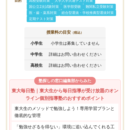
目的
高校受験対策
大学入学共通テスト対策
国公立2次試験対策
医学部受験
難関私立受験対策
医・歯・薬系対策
総合型選抜・学校推薦型選抜対策
定期テスト対策
授業料の目安
（税込）
小学生
小学生は募集していません
中学生
詳細はお問い合わせください
高校生
詳細はお問い合わせください
塾探しの窓口編集部からみた
東大毎日塾｜東大生から毎日指導が受け放題のオン
ライン個別指導塾のおすすめポイント
東大生のメソッドで勉強しよう！専用学習プランと
徹底的な管理
「勉強せざるを得ない」環境に追い込んでくれる工