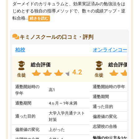
ダーメイドのカリキュラムと、効果実証済みの勉強法をは
じめとする独自の指導メソッドで、数々の成績アップ・逆
転合格...
続きを読む
キミノスクールの口コミ・評判
柏校
オンラインコース
総合評価
総合評価
4.2
生徒
生徒
通塾開始時の
通塾開始時の学年
中
高1
学年
通塾期間
通塾期間
4ヵ月～1年未満
通った目的
大学入学共通テスト
通った目的
偏差値の変化
対策
志望校の合格
偏差値の変化
上がった
勉強のやり方を1から教