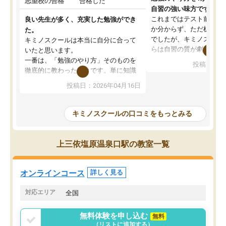
志望校の合格
合格した
自習の強い味方です。
これまではテスト前に何
良い先生が多く、充実した勉強ができ
か分からず、ただ机に座
た。
でしたが、キミノスクー
キミノスクールは本当に自分に合って
らは自習の質が劇的に変
いたと思います。
先生が毎日何をすべきか
一番は、「勉強のやり方」そのものを
投稿日：20
を明確にしてくれるので
徹底的に教わったことです。単に知識
ずに学習に取り組めるよ
を詰め込むのではなく、自学自習の習
投稿日：2026年04月16日
が一番の収穫です。
慣が身につくよう並走してくれるの
授業で教えてもらうとい
で、通塾日以外も机に向かうのが苦で
の仕方をコーチングして
はなくなりました。
キミノスクールの口コミをもっとみる
ルなので、家での学習習
身につきました。結果と
講師の方との距離も近く、親身なコー
た英語の偏差値が10以上
チングのおかげで、停滞期もモチベー
上三依塩原温泉口駅の教室一覧
していた公立高校に無事
ションを維持できました。「やらされ
た。自分から学ぶ姿勢を
る勉強」から「目標のための勉強」へ
たい家庭には本当におす
意識が変わったことが、目標校への合
オンラインコース
詳しく見る
思います。
格に繋がったと思います。
対応エリア
全国
無料体験を申し込む
無料
（リストに追加する）