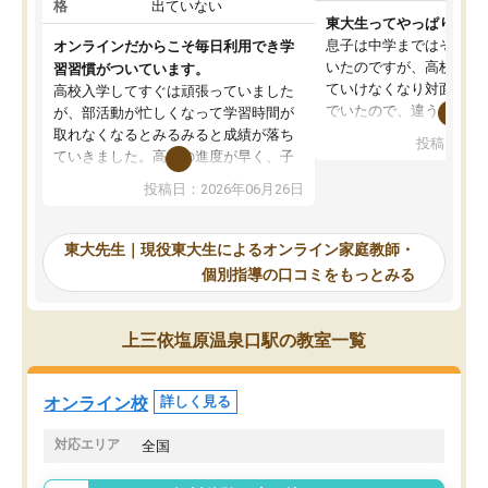
格
出ていない
東大生ってやっぱりすご
息子は中学まではそこそ
オンラインだからこそ毎日利用でき学
いたのですが、高校に入
習習慣がついています。
ていけなくなり対面の塾
高校入学してすぐは頑張っていました
でいたので、違うアプロ
が、部活動が忙しくなって学習時間が
考えて入りました。地元
取れなくなるとみるみると成績が落ち
投稿日：20
で、当初は模試でD判定
ていきました。高校の進度が早く、子
していたのですが、やは
供も家に帰って勉強の話すると嫌な反
投稿日：2026年06月26日
験勉強に詳しく、先生か
応を示します。東大先生にお願いして
受け合格できました。ま
からは効率的な計画を先生が立ててく
自習室が毎日使えていつ
れるので、親としても安心です。毎日
東大先生｜現役東大生によるオンライン家庭教師・
るのが心強かったようで
使える自習室とかもあり、わからない
個別指導の口コミをもっとみる
謝です。
ところがあれば先生が回答してくれる
のも重宝しています。
上三依塩原温泉口駅の教室一覧
オンライン校
詳しく見る
対応エリア
全国