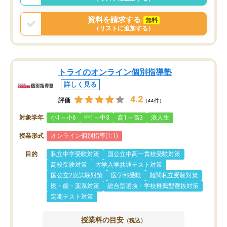
資料を請求する
無料
（リストに追加する）
トライのオンライン個別指導塾
詳しく見る
4.2
評価
（44件）
対象学年
小1～小6
中1～中3
高1～高3
浪人生
授業形式
オンライン個別指導(1:1)
目的
私立中学受験対策
国公立中高一貫校受験対策
高校受験対策
大学入学共通テスト対策
国公立2次試験対策
医学部受験
難関私立受験対策
医・歯・薬系対策
総合型選抜・学校推薦型選抜対策
定期テスト対策
授業料の目安
（税込）