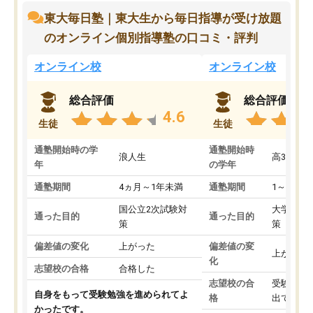
東大毎日塾｜東大生から毎日指導が受け放題
のオンライン個別指導塾の口コミ・評判
オンライン校
オンライン校
総合評価
総合評価
4.6
生徒
生徒
通塾開始時の学
通塾開始時
浪人生
高3
年
の学年
通塾期間
4ヵ月～1年未満
通塾期間
1～3ヵ月
国公立2次試験対
大学入学
通った目的
通った目的
策
策
偏差値の変化
上がった
偏差値の変
上がった
化
志望校の合格
合格した
志望校の合
受験して
自身をもって受験勉強を進められてよ
格
出ていな
かったです。