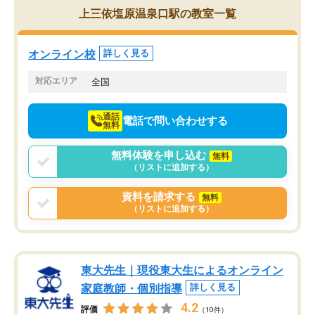
を的確に指導いただき、子どももびっ
思い切って入塾してよか
上三依塩原温泉口駅の教室一覧
くりするほど楽しんでやる気を持って
塾を受けています。狙い通り、少しず
つ成績も上がり、苦手意識も無くなっ
オンライン校
詳しく見る
てきたので、さらに苦手な数学も追加
でお願いしました。来年の高校受験に
対応エリア
全国
向けて頑張っています。
通話
電話で問い合わせする
無料
無料体験を申し込む
無料
（リストに追加する）
資料を請求する
無料
（リストに追加する）
東大先生｜現役東大生によるオンライン
家庭教師・個別指導
詳しく見る
4.2
評価
（10件）