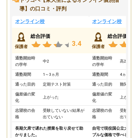
トウコベ【東大生によるオンライン個別指
導】の口コミ・評判
オンライン校
オンライン校
総合評価
総合評価
3.4
保護者
保護者
通塾開始時
通塾開始時
中2
高2
の学年
の学年
通塾期間
1～3ヵ月
通塾期間
4ヵ月～1
通った目的
定期テスト対策
通った目的
難関私立
偏差値の変
偏差値の変
上がった
上がった
化
化
志望校の合
受験していない/結果が
志望校の合
受験して
格
出ていない
格
出ていな
長期欠席で遅れた授業を取り戻せて助
自宅で現役国公立大学生
かりました。
ブルな価格で学べる