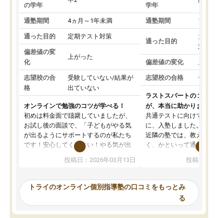
の学年
学年
通塾期間
4ヵ月～1年未満
通塾期間
1～3
通った目的
定期テスト対策
大学入
通った目的
対策
偏差値の変
上がった
化
偏差値の変化
上がっ
志望校の合
受験していない/結果が
志望校の合格
合格し
格
出ていない
ラストスパートの１か月
オンラインで勉強のコツが学べる！
が、本当に助かりました
初めは料金面で躊躇していましたが、
共通テストに向けての追
お試し後の面談で、「子どもがやる気
に、入塾しました。田舎
が出るようにサポートするのが私たち
近隣の塾では、教えても
です！安心してください！やる気が出
く、かといって通うには
ないのは私たち講師の責任です」と言
が、トライならオンライ
投稿日：2026年03月13日
投稿日：20
ってくださり、確かに！と考えて、思
可能なので本当に助かり
い切って入塾しました。英語が苦手だ
テストの内容重視でした
ったんですが、学生の先生から学ぶこ
らないところをピンポイ
トライのオンライン個別指導塾の口コミをもっとみ
とで、勉強のコツみたいなものをつか
頂いて、とてもわかりや
る
み、徐々に成績が上がったらいいなと
していました。一生を左
思っていました。何が今足りないのか
スト、多少お金がかかっ