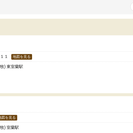
ま自ら進んで計画的に勉強
のレベルなのか知る機会となり、とても良い
と思っています。
激を受けているようです。塾の先生方に自分
頑張りをほめていただいただいたり、学力テ
トの結果をふまえてのお話では、子どもの現
と今後の課題を明確に本人に伝えてくださっ
いるので、勉強への意欲へと更につながって
る姿が見られ塾に通って良かったと思ってい
す。
−１１
地図を見る
牧) 東室蘭駅
地図を見る
牧) 室蘭駅