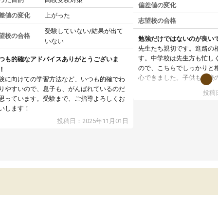
偏差値の変化
差値の変化
上がった
志望校の合格
受験していない/結果が出て
望校の合格
勉強だけではないのが良い
いない
先生たち親切です。進路の
す。中学校は先生方も忙し
つも的確なアドバイスありがとうございま
ので、こちらでしっかりと
！
心できました。子供も学校
験に向けての学習方法など、いつも的確でわ
すかったようです。なにか
りやすいので、息子も、がんばれているのだ
投稿日
受験期でしたが、勉強だけ
思っています。受験まで、ご指導よろしくお
やクリスマスのプレゼント
いします！
が息抜きになっていました
投稿日：2025年11月01日
よく、同じ学校以外の友だ
じ高校にもたくさん入った
校でも仲良くしていて、成
の効果でした。