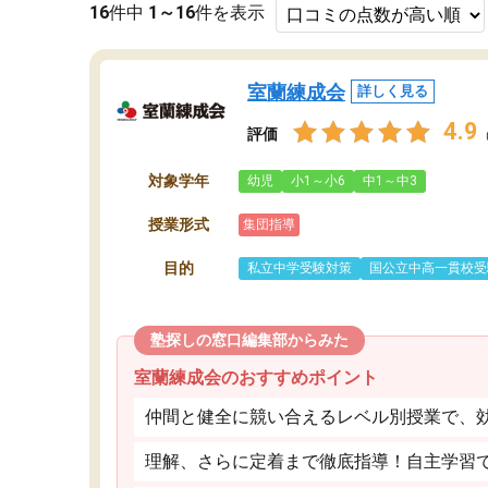
16
件中
1～16
件を表示
室蘭練成会
詳しく見る
4.9
評価
対象学年
幼児
小1～小6
中1～中3
授業形式
集団指導
目的
私立中学受験対策
国公立中高一貫校受
塾探しの窓口編集部からみた
室蘭練成会のおすすめポイント
仲間と健全に競い合えるレベル別授業で、
理解、さらに定着まで徹底指導！自主学習