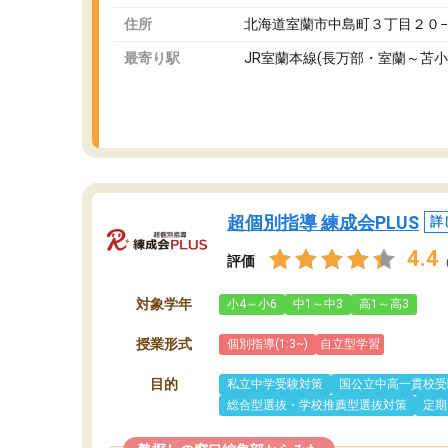
住所
北海道室蘭市中島町３丁目２０
最寄り駅
JR室蘭本線(長万部・室蘭～苫小
超個別指導 練成会PLUS
詳
4.4
評価
対象学年
小4～小6
中1～中3
高1～高3
授業形式
個別指導(1:3~)
自立型学習
目的
私立中学受験対策
国公立中高一貫校受
総合型選抜・学校推薦型選抜対策
定期