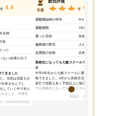
総合評価
4.4
4.8
生徒
通塾開始時の学年
中3
通塾期間
1年以上
1年未満
通った目的
高校受験対策
対策
偏差値の変化
上がった
かった
志望校の合格
合格した
いない/結果が出て
高校生になっても七飯スクールで頑張っていま
す
中学3年生から七飯スクールに通って志望校に合
来てきました
格できました。4月から高校生活が始まり部活も
した。当初は宿題もせ
多忙で宿題も多く予想以上に毎日が大変です。
が出来ませんでし
でも高校生になっても七飯スクールに通うこと
談をしていく中で本人
で勉強をおろそかにせず頑張れていると思いま
られました。中学生
投稿日：2026年05月15日
す。塾に行けば自分より年下の子たちが頑張っ
いという自覚が芽生
：2026年05月29日
ている、同じく高校生になっても一緒に七飯ス
て頑張っています。
クールで頑張ろうと話した子たちも頑張ってい
来ていて学習習慣が
るので自分もやらなきゃと思えます。信頼して
かったです。このま