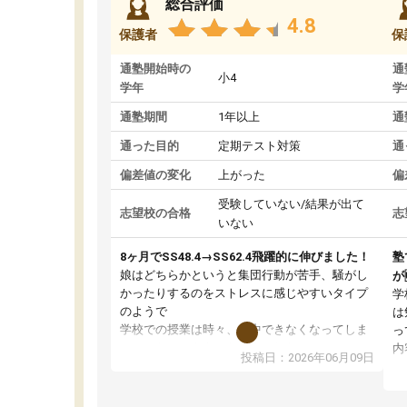
総合評価
4.8
保護者
保
通塾開始時の
通
小4
学年
学
通塾期間
1年以上
通
通った目的
定期テスト対策
通
偏差値の変化
上がった
偏
受験していない/結果が出て
志望校の合格
志
いない
8ヶ月でSS48.4→SS62.4飛躍的に伸びました！
塾
娘はどちらかというと集団行動が苦手、騒がし
が
かったりするのをストレスに感じやすいタイプ
学
のようで
は
学校での授業は時々、集中できなくなってしま
っ
っていたこともあったようでした。
内
投稿日：2026年06月09日
その点練成会は個別指導なので、静かな環境の
テ
中、ぐんぐんと問題を解き、大変満足してパソ
自
コンに向かうことができている様子。
通