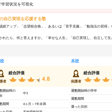
で学習状況を可視化
の自己実現を応援する塾
成績アップ」「志望校合格」、あるいは「苦手克服」「勉強法の習得」
れたら、何と答えますか。「幸せな人生」「自己実現し、自立して生きる
校
本校
総合評価
総合評価
4.8
護者
保護者
塾開始時の
通塾開始時の学年
中3
年
通塾期間
塾期間
4ヵ月～1年未満
通った目的
った目的
高校受験対策