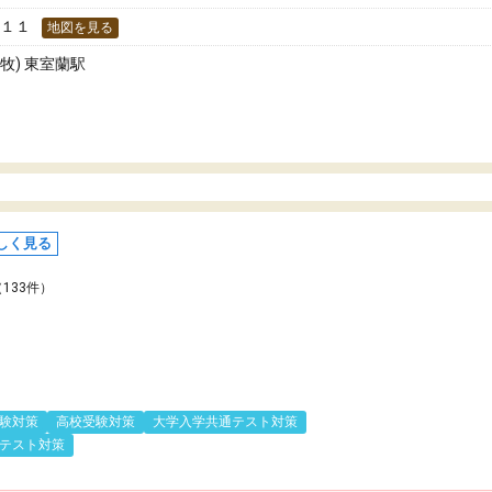
−１１
地図を見る
牧) 東室蘭駅
しく見る
（133件）
験対策
高校受験対策
大学入学共通テスト対策
テスト対策