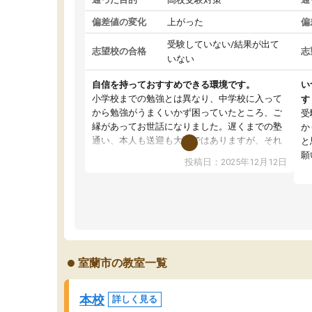
偏差値の変化
上がった
偏
受験していない/結果が出て
志望校の合格
志
いない
自信を持っておすすめできる環境です。
い
小学校までの勉強とは異なり、中学校に入って
す
から勉強がうまくいかず困っていたところ、ご
受
縁があってお世話になりました。遅くまでの塾
か
通い、本人も送迎も大変ではありますが、それ
と
以上に楽しく学べて順調に結果にも繋がってい
願
投稿日：2025年12月12日
るので、本当に練成会にお世話になってよかっ
たと心から思います。早いうちから勉強の仕方
を身につけ、習慣化できたことが何よりよかっ
たです。受験まで今後ともよろしくお願いしま
す。
室蘭市の教室一覧
本校
詳しく見る