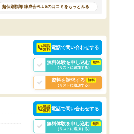
いる先生たちが変わらずにいてくれてその励ま
を頑張ってほしいな
超個別指導 練成会PLUSの口コミをもっとみる
しで頑張れます。時には休みたいと思うことも
ありますが、行けば勉強に集中して頑張れるの
で高校生になっても七飯スクールに通うことを
継続して本当に良かったです。
通話
電話で問い合わせする
無料
無料体験を申し込む
無料
（リストに追加する）
資料を請求する
無料
（リストに追加する）
通話
電話で問い合わせする
無料
無料体験を申し込む
無料
（リストに追加する）