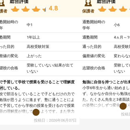
総合評価
総合評価
4.8
護者
保護者
塾開始時の
通塾開始時の
中1
小6
年
学年
塾期間
1年以上
通塾期間
4ヵ月～
った目的
高校受験対策
通った目的
高校受験
差値の変化
上がった
偏差値の変化
変わらな
受験していない/結果が出て
受験して
望校の合格
志望校の合格
いない
いない
で予習して学校で授業を受けることで理解度
勉強に自信を持つことが出
小学6年生から通い始めま
🆙している。
ず、なかなか自分から勉強
校で部活をしていることで子どもだけの力で
た。たくさん先生と3者面
勉強が思うように進まず、塾に通うことによ
の姿勢に少しずつ変化が見
て予習してから学校の授業を受けるので授業
になり勉強しないといけな
容の理解度が増しているようです。また学力
投稿日
え自ら進んで受講を増やし
ストなど塾で受けることによって広い視野で
投稿日：2026年06月07日
家庭学習も少しずつ増えて
分の学力は今どのくらいなのか、他の学校へ
しっかり身についてきて良
っていて同じ志望校の生徒さん達はどのくら