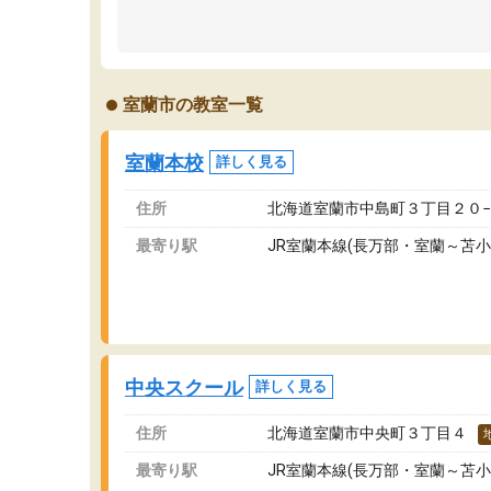
先生はやる気を引き出してくれる声かけや、分
い
からない問題には熱心に応えて教えてくださり
刺
ます。
の
おかげさまで成績が上がり、勉強が楽しいよう
ス
室蘭市の教室一覧
です。
状
て
い
室蘭本校
詳しく見る
ま
住所
北海道室蘭市中島町３丁目２０
最寄り駅
JR室蘭本線(長万部・室蘭～苫小
中央スクール
詳しく見る
住所
北海道室蘭市中央町３丁目４
最寄り駅
JR室蘭本線(長万部・室蘭～苫小