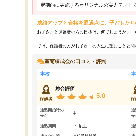
定期的に実施するオリジナルの実力テスト
成績アップと合格を通過点に、子どもたち
お子さまと保護者の方の目標は、何でしょうか。「
では、保護者の方がお子さまの人生に望むことと聞か
室蘭練成会の口コミ・評判
本校
本
総合評価
5.0
保護者
保
通塾開始時の
通
中1
学年
学
通塾期間
1年以上
通
通った目的
高校受験対策
通