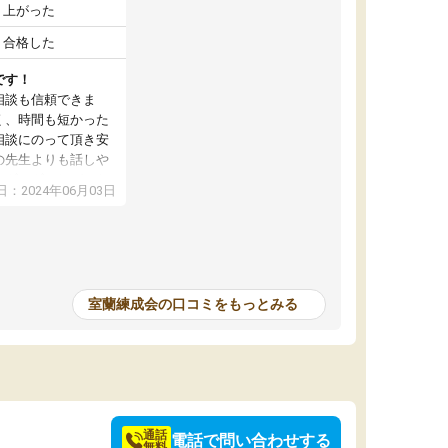
上がった
合格した
です！
相談も信頼できま
く、時間も短かった
相談にのって頂き安
の先生よりも話しや
とギスギスしがちな
：2024年06月03日
ではなくハロウィン
交換など、お楽しみ
。クラスの雰囲気も
ちもできました。同
ので、塾の友達と高
績はもとより予想外
室蘭練成会の口コミをもっとみる
通話
電話で問い合わせする
無料