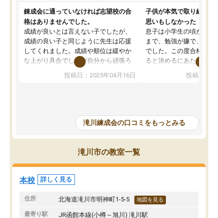
錬成会に通っていなければ志望校の合
子供が本気で取り組む姿
格はありませんでした。
思いもしなかった
成績が良いとは言えない子でしたが、
息子は小学生の頃から中
成績の良い子と同じように先生は応援
まで、勉強が嫌で、練成
してくれました。成績や順位は緩やか
でした。この度合格した
な上がり具合でしたが自分から頑張ろ
ると決めるにあたり、先
うと前向きな変化が見られました。ま
えや思いを聴いてくだっ
投稿日：2025年04月16日
投稿日：20
た塾生仲間と点数で勝った負けたと競
が勉強に向かえるような
争したりそれが楽しかったようです。
えるような言葉をかけて
３年間ありがとうございました。
た。それまでサボって来
必要な勉強量は相当必要
が、受験日まで伴走して
滝川練成会の口コミをもっとみる
かげで、継続して勉強に
ができました。この継続
後も続いています。また
滝川市の教室一覧
しても親身になって一緒
さりました。親子共々、
なり感謝しています。滝
本校
詳しく見る
後まで通い切れて、本当
思います。
住所
北海道滝川市明神町1-5-5
地図を見る
最寄り駅
JR函館本線(小樽～旭川) 滝川駅