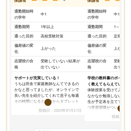
保護者
保護者
通塾開始時
通塾開始時
中1
中1
の学年
の学年
通塾期間
1年以上
通塾期間
1～3ヵ月
通った目的
高校受験対策
通った目的
定期テス
偏差値の変
偏差値の変
上がった
上がった
化
化
志望校の合
受験していない/結果が
志望校の合
受験して
格
出ていない
格
出ていな
サポートが充実している！
学校の教科書のポイント
うちは田舎で家庭教師なんてできるの
く教えてもらえている
かなと思ってましたが、オンラインで
体験授業を受けて入塾し
良い先生を紹介してくれて息子も毎週
なかなか勉強しない息子
その時間になると自分からタブレット
生が予定表を立ててくれ
を開いてzoomを繋げるようになりまし
つ学習習慣がついてきま
投稿日：2025年01月21日
た！5科目なんでもOKなのもとても気
オンラインで週に一度の
投稿日：20
に入っています
指導が無い日も予定表に
成績もだいぶ下の方でしたが、通い始
したり、LINEでわから
めて1年ほどだった今では平均点以上の
問できるのでとても助か