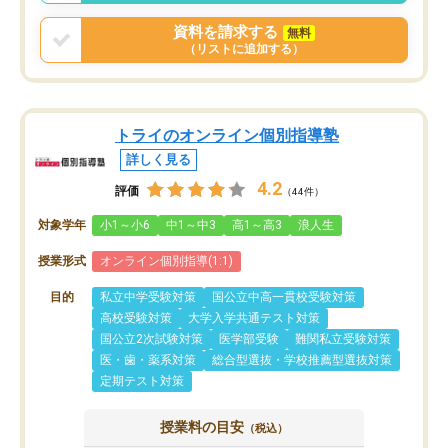
う事にして退会しました。遅れも取り
戻せ、授業内容や講師の方は良かった
資料を請求する
無料
と思います。
（リストに追加する）
トライのオンライン個別指導塾
詳しく見る
4.2
評価
（44件）
対象学年
小1～小6
中1～中3
高1～高3
浪人生
授業形式
オンライン個別指導(1:1)
目的
私立中学受験対策
国公立中高一貫校受験対策
高校受験対策
大学入学共通テスト対策
国公立2次試験対策
医学部受験
難関私立受験対策
医・歯・薬系対策
総合型選抜・学校推薦型選抜対策
定期テスト対策
授業料の目安
（税込）