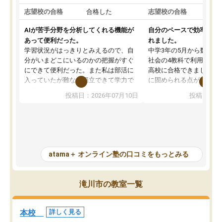
志望校の合格
合格した
志望校の合格
AIが苦手分野を分析してくれる機能が
自分のペースで効率よく
あって便利だった。
れました。
学習状況がはっきりとみえるので、自
中学3年の5月から数学・
分がいまどこにいるのかの把握がすぐ
社会の4教科で利用し、偏
にできて便利だった。また私は部活に
高校に合格できました。
入っていたが難なく両立できて学力で
に固められる点が魅力で
も部活でも結果を残すことができてよ
れる「ウォームアップ」
投稿日：2026年07月10日
投稿日：20
かった。また問題演習の際に、自分が
項目のおかげで、手軽に
一度間違えた問題を繰り返し学習でき
せられます。何度も間違
たので苦手だった英語の克服につなが
「特訓」項目で徹底的に
った点もよかった。ただAIをアピール
め、苦手克服に非常に役
して活用するのは良かった点もあった
また、その日の勉強時間
が、自分で自分の管理ができない人に
元数が可視化されるので
atama＋ オンライン塾の口コミをもっとみる
とっては難しい部分もあるのではない
しながら意欲的に取り組
かと思った。
常に効果を実感している
になった現在も大学受験
滝川市の教室一覧
して利用しており、自信
すめできる塾です。
本校
詳しく見る