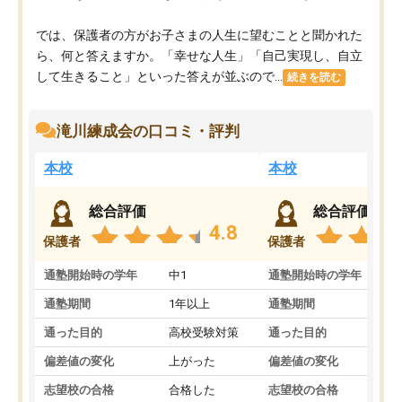
では、保護者の方がお子さまの人生に望むことと聞かれた
ら、何と答えますか。「幸せな人生」「自己実現し、自立
して生きること」といった答えが並ぶので...
続きを読む
滝川練成会の口コミ・評判
本校
本校
総合評価
総合評価
4.8
保護者
保護者
通塾開始時の学年
中1
通塾開始時の学年
小
通塾期間
1年以上
通塾期間
通った目的
高校受験対策
通った目的
偏差値の変化
上がった
偏差値の変化
志望校の合格
合格した
志望校の合格