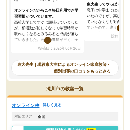
東大生ってやっぱりすご
息子は中学まではそこそ
オンラインだからこそ毎日利用でき学
いたのですが、高校に入
習習慣がついています。
ていけなくなり対面の塾
高校入学してすぐは頑張っていました
でいたので、違うアプロ
が、部活動が忙しくなって学習時間が
考えて入りました。地元
取れなくなるとみるみると成績が落ち
投稿日：20
で、当初は模試でD判定
ていきました。高校の進度が早く、子
していたのですが、やは
供も家に帰って勉強の話すると嫌な反
投稿日：2026年06月26日
験勉強に詳しく、先生か
応を示します。東大先生にお願いして
受け合格できました。ま
からは効率的な計画を先生が立ててく
自習室が毎日使えていつ
れるので、親としても安心です。毎日
東大先生｜現役東大生によるオンライン家庭教師・
るのが心強かったようで
使える自習室とかもあり、わからない
個別指導の口コミをもっとみる
謝です。
ところがあれば先生が回答してくれる
のも重宝しています。
滝川市の教室一覧
オンライン校
詳しく見る
対応エリア
全国
無料体験を申し込む