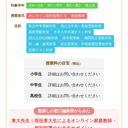
対象学年
小4～小6
中1～中3
高1～高3
浪人生
授業形式
オンライン個別指導(1:1)
家庭教師
目的
私立中学受験対策
国公立中高一貫校受験対策
高校受験対策
大学入学共通テスト対策
国公立2次試験対策
医学部受験
難関私立受験対策
医・歯・薬系対策
総合型選抜・学校推薦型選抜対策
定期テスト対策
授業料の目安
（税込）
小学生
詳細はお問い合わせください
中学生
詳細はお問い合わせください
高校生
詳細はお問い合わせください
塾探しの窓口編集部からみた
東大先生｜現役東大生によるオンライン家庭教師・