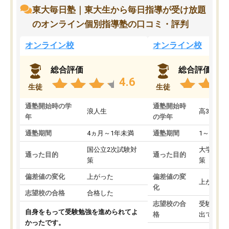
東大毎日塾｜東大生から毎日指導が受け放題
のオンライン個別指導塾の口コミ・評判
オンライン校
オンライン校
総合評価
総合評価
4.6
生徒
生徒
通塾開始時の学
通塾開始時
浪人生
高3
年
の学年
通塾期間
4ヵ月～1年未満
通塾期間
1～3ヵ月
国公立2次試験対
大学入学
通った目的
通った目的
策
策
偏差値の変化
上がった
偏差値の変
上がった
化
志望校の合格
合格した
志望校の合
受験して
自身をもって受験勉強を進められてよ
格
出ていな
かったです。