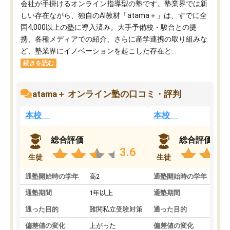
会社が手掛けるオンライン指導型の塾です。塾業界では新
しい存在ながら、独自のAI教材「atama＋」は、すでに全
国4,000以上の塾に導入済み。大手予備校・駿台との提
携、各種メディアでの紹介、さらに産学連携の取り組みな
ど、塾業界にイノベーションを起こした存在と...
続きを読む
atama＋ オンライン塾の口コミ・評判
本校
本校
総合評価
総合評価
3.6
生徒
生徒
通塾開始時の学年
高2
通塾開始時の学年
中
通塾期間
1年以上
通塾期間
通った目的
難関私立受験対策
通った目的
偏差値の変化
上がった
偏差値の変化