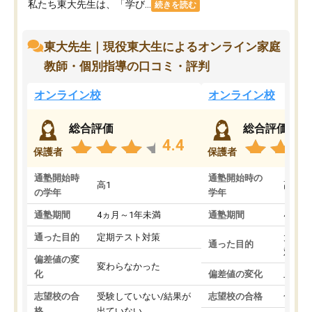
私たち東大先生は、「学び...
続きを読む
東大先生｜現役東大生によるオンライン家庭
教師・個別指導の口コミ・評判
オンライン校
オンライン校
総合評価
総合評価
4.4
保護者
保護者
通塾開始時
通塾開始時の
高1
高3
の学年
学年
通塾期間
4ヵ月～1年未満
通塾期間
4ヵ月
通った目的
定期テスト対策
大学入
通った目的
対策
偏差値の変
変わらなかった
化
偏差値の変化
上がっ
志望校の合
受験していない/結果が
志望校の合格
合格し
格
出ていない