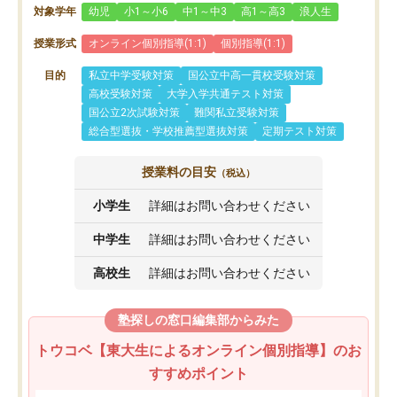
対象学年
幼児
小1～小6
中1～中3
高1～高3
浪人生
授業形式
オンライン個別指導(1:1)
個別指導(1:1)
目的
私立中学受験対策
国公立中高一貫校受験対策
高校受験対策
大学入学共通テスト対策
国公立2次試験対策
難関私立受験対策
総合型選抜・学校推薦型選抜対策
定期テスト対策
授業料の目安
（税込）
小学生
詳細はお問い合わせください
中学生
詳細はお問い合わせください
高校生
詳細はお問い合わせください
塾探しの窓口編集部からみた
トウコベ【東大生によるオンライン個別指導】のお
すすめポイント