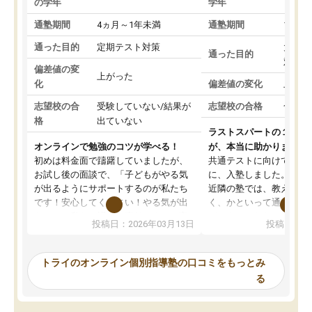
の学年
学年
通塾期間
4ヵ月～1年未満
通塾期間
1～3
通った目的
定期テスト対策
大学入
通った目的
対策
偏差値の変
上がった
化
偏差値の変化
上がっ
志望校の合
受験していない/結果が
志望校の合格
合格し
格
出ていない
ラストスパートの１か月
オンラインで勉強のコツが学べる！
が、本当に助かりました
初めは料金面で躊躇していましたが、
共通テストに向けての追
お試し後の面談で、「子どもがやる気
に、入塾しました。田舎
が出るようにサポートするのが私たち
近隣の塾では、教えても
です！安心してください！やる気が出
く、かといって通うには
ないのは私たち講師の責任です」と言
が、トライならオンライ
投稿日：2026年03月13日
投稿日：20
ってくださり、確かに！と考えて、思
可能なので本当に助かり
い切って入塾しました。英語が苦手だ
テストの内容重視でした
ったんですが、学生の先生から学ぶこ
らないところをピンポイ
トライのオンライン個別指導塾の口コミをもっとみ
とで、勉強のコツみたいなものをつか
頂いて、とてもわかりや
る
み、徐々に成績が上がったらいいなと
していました。一生を左
思っていました。何が今足りないのか
スト、多少お金がかかっ