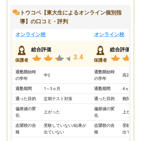
トウコベ【東大生によるオンライン個別指
導】の口コミ・評判
オンライン校
オンライン校
総合評価
総合評価
3.4
保護者
保護者
通塾開始時
通塾開始時
中2
高2
の学年
の学年
通塾期間
1～3ヵ月
通塾期間
4ヵ月～1
通った目的
定期テスト対策
通った目的
難関私立
偏差値の変
偏差値の変
上がった
上がった
化
化
志望校の合
受験していない/結果が
志望校の合
受験して
格
出ていない
格
出ていな