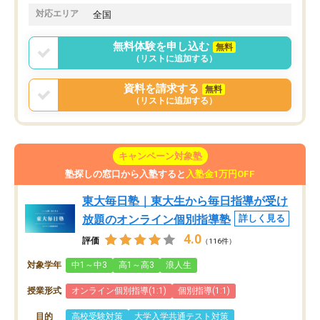
対応エリア
全国
無料体験を申し込む
無料
（リストに追加する）
資料を請求する
無料
（リストに追加する）
キャンペーン対象塾
塾探しの窓口から入塾すると
入塾金1万円OFF
東大毎日塾｜東大生から毎日指導が受け
放題のオンライン個別指導塾
詳しく見る
4.0
評価
（116件）
対象学年
中1～中3
高1～高3
浪人生
授業形式
オンライン個別指導(1:1)
個別指導(1:1)
目的
高校受験対策
大学入学共通テスト対策