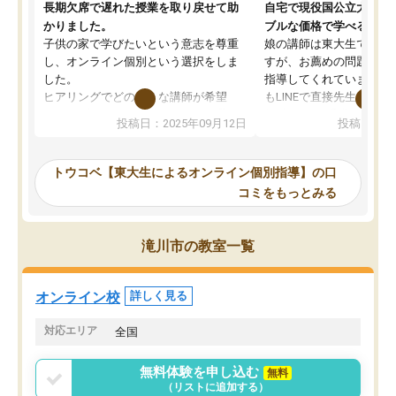
長期欠席で遅れた授業を取り戻せて助
自宅で現役国公立大学生
かりました。
ブルな価格で学べる
子供の家で学びたいという意志を尊重
娘の講師は東大生では無
し、オンライン個別という選択をしま
すが、お薦めの問題集や
した。
指導してくれています。2
ヒアリングでどのような講師が希望
もLINEで直接先生に質問
か、オプションは付帯するかなど選ぶ
教科でも)。受講科目や
投稿日：2025年09月12日
投稿日：20
事が出来ました。
めれるので、個人に合っ
講師とのマッチング後講師との初回ミ
ると思います。カリキュ
ーティングを行い、その講師で良いか
いなのがあり(有料)、受
トウコベ【東大生によるオンライン個別指導】の口
他の講師を希望するか子供との相性も
ことをどんなスケジュー
コミをもっとみる
見てから講師を決定する事ができま
くか相談したのですが、
す。
ち期待したものではなく
うちの子は、初回面談の講師の方で決
内容でした。それでも明
滝川市の教室一覧
定しました。
やる気も出ましたし、苦
くなってきたようなので
オンラインツールを使用した単語帳の
お願いして良かったと思
オンライン校
詳しく見る
共有があり宿題もそちらで出される形
も合わなければチェンジ
でした。
娘は3科目ともずっと同
対応エリア
全国
2ヶ月で担当講師の方がお辞めになると
言う事で講師変更の申し出があり、あ
無料体験を申し込む
無料
まりに短期での変更だった為、塾に通
（リストに追加する）