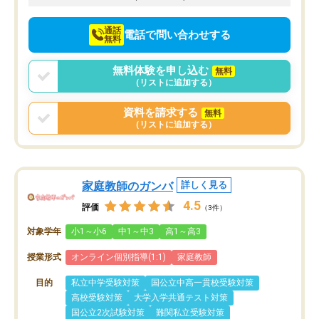
通話
電話で問い合わせする
無料
無料体験を申し込む
無料
（リストに追加する）
資料を請求する
無料
（リストに追加する）
家庭教師のガンバ
詳しく見る
4.5
評価
（3件）
対象学年
小1～小6
中1～中3
高1～高3
授業形式
オンライン個別指導(1:1)
家庭教師
目的
私立中学受験対策
国公立中高一貫校受験対策
高校受験対策
大学入学共通テスト対策
国公立2次試験対策
難関私立受験対策