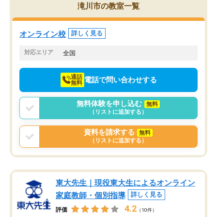
を的確に指導いただき、子どももびっ
思い切って入塾してよか
滝川市の教室一覧
くりするほど楽しんでやる気を持って
塾を受けています。狙い通り、少しず
つ成績も上がり、苦手意識も無くなっ
オンライン校
詳しく見る
てきたので、さらに苦手な数学も追加
でお願いしました。来年の高校受験に
対応エリア
全国
向けて頑張っています。
通話
電話で問い合わせする
無料
無料体験を申し込む
無料
（リストに追加する）
資料を請求する
無料
（リストに追加する）
東大先生｜現役東大生によるオンライン
家庭教師・個別指導
詳しく見る
4.2
評価
（10件）