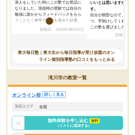
浪人をしていた時にこの塾でお世話に
いいとは思いますが、料
なりました。現役時の受験では自分の
す。
勉強に誰かからフィードバックをもら
自分が朝型なので、自習
うことなく独学で勉強を進めた結果、
つ、手助けしてくれる設
入試本番に地歴の学習が間に合わず不
この塾を選びました。
投稿日：2026年08月01日
合格となってしまいました。その経験
投稿日：20
を踏まえ、浪人が決まった際に勉強計
画を考えてもらえる塾を探した結果、
東大毎日塾にたどり着きました。学習
東大毎日塾｜東大生から毎日指導が受け放題のオン
の長期計画や日々の勉強のやり方につ
ライン個別指導塾の口コミをもっとみる
いて客観的なアドバイスをいただけた
ので、自信をもって受験勉強を進める
ことができました。自分のように勉強
滝川市の教室一覧
のやり方や進捗管理で苦労している方
には特におすすめしたい塾です。
オンライン校
詳しく見る
対応エリア
全国
無料体験を申し込む
無料
（リストに追加する）