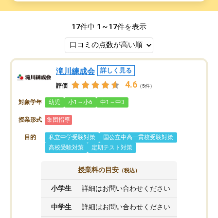
17
件中
1～17
件を表示
滝川練成会
詳しく見る
4.6
評価
（5件）
対象学年
幼児
小1～小6
中1～中3
授業形式
集団指導
目的
私立中学受験対策
国公立中高一貫校受験対策
高校受験対策
定期テスト対策
授業料の目安
（税込）
小学生
詳細はお問い合わせください
中学生
詳細はお問い合わせください