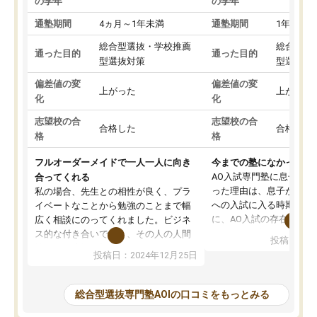
の学年
の学年
通塾期間
4ヵ月～1年未満
通塾期間
1年以上
総合型選抜・学校推薦
総合型選
通った目的
通った目的
型選抜対策
型選抜対
偏差値の変
偏差値の変
上がった
上がった
化
化
志望校の合
志望校の合
合格した
合格した
格
格
フルオーダーメイドで一人一人に向き
今までの塾になかったA
AO入試専門塾に息子を
合ってくれる
った理由は、息子が高校
私の場合、先生との相性が良く、プラ
への入試に入る時期に差
イベートなことから勉強のことまで幅
に、AO入試の存在を息
広く相談にのってくれました。ビジネ
してもその制度で合格し
ス的な付き合いでなく、その人の人間
投稿日：20
たことから、AOIに入塾
性までを適切に把握し、むきあってい
投稿日：2024年12月25日
思いました。
るなぁと強く感じることできました。
AOIでは、カウンセリン
また、他の先生の意見も聞いてみたい
で、AO入試を改めて知
と相談すると、他の先生も紹介してく
総合型選抜専門塾AOIの口コミをもっとみる
それに対しての具体的な
ださり、客観的なアドバイスもいただ