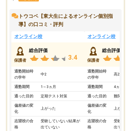
トウコベ【東大生によるオンライン個別指
導】の口コミ・評判
オンライン校
オンライン校
総合評価
総合評価
3.4
保護者
保護者
通塾開始時
通塾開始時
中2
高2
の学年
の学年
通塾期間
1～3ヵ月
通塾期間
4ヵ月～1
通った目的
定期テスト対策
通った目的
難関私立
偏差値の変
偏差値の変
上がった
上がった
化
化
志望校の合
受験していない/結果が
志望校の合
受験して
格
出ていない
格
出ていな