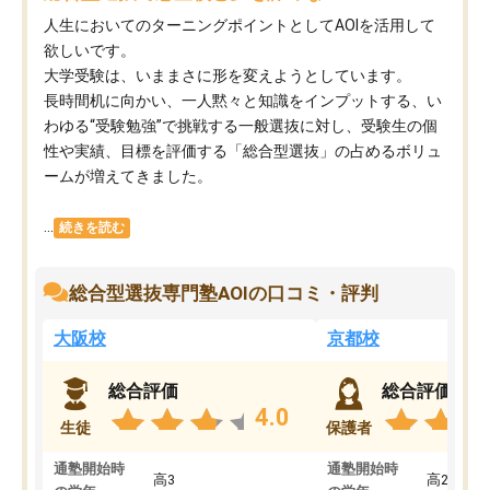
人生においてのターニングポイントとしてAOIを活用して
欲しいです。
大学受験は、いままさに形を変えようとしています。
長時間机に向かい、一人黙々と知識をインプットする、い
わゆる“受験勉強”で挑戦する一般選抜に対し、受験生の個
性や実績、目標を評価する「総合型選抜」の占めるボリュ
ームが増えてきました。
...
続きを読む
総合型選抜専門塾AOIの口コミ・評判
大阪校
京都校
総合評価
総合評価
4.0
生徒
保護者
通塾開始時
通塾開始時
高3
高2