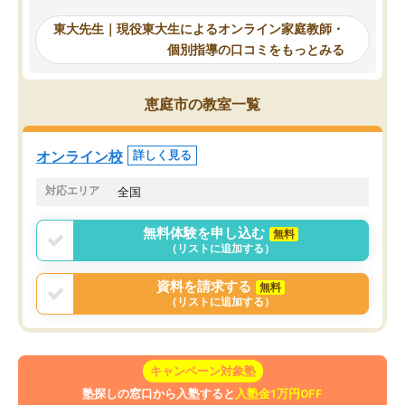
受け合格できました。ま
からは効率的な計画を先生が立ててく
自習室が毎日使えていつ
れるので、親としても安心です。毎日
東大先生｜現役東大生によるオンライン家庭教師・
るのが心強かったようで
使える自習室とかもあり、わからない
個別指導の口コミをもっとみる
謝です。
ところがあれば先生が回答してくれる
のも重宝しています。
恵庭市の教室一覧
オンライン校
詳しく見る
対応エリア
全国
無料体験を申し込む
無料
（リストに追加する）
資料を請求する
無料
（リストに追加する）
キャンペーン対象塾
塾探しの窓口から入塾すると
入塾金1万円OFF