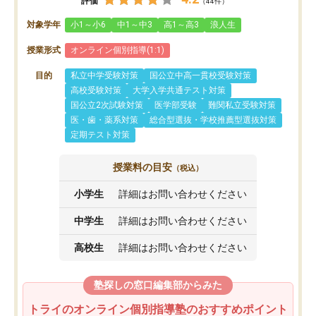
評価
（44件）
対象学年
小1～小6
中1～中3
高1～高3
浪人生
授業形式
オンライン個別指導(1:1)
目的
私立中学受験対策
国公立中高一貫校受験対策
高校受験対策
大学入学共通テスト対策
国公立2次試験対策
医学部受験
難関私立受験対策
医・歯・薬系対策
総合型選抜・学校推薦型選抜対策
定期テスト対策
授業料の目安
（税込）
小学生
詳細はお問い合わせください
中学生
詳細はお問い合わせください
高校生
詳細はお問い合わせください
塾探しの窓口編集部からみた
トライのオンライン個別指導塾のおすすめポイント