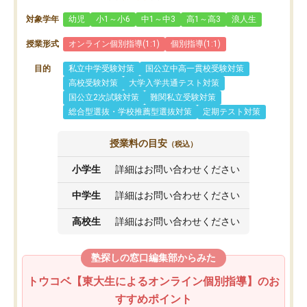
対象学年
幼児
小1～小6
中1～中3
高1～高3
浪人生
授業形式
オンライン個別指導(1:1)
個別指導(1:1)
目的
私立中学受験対策
国公立中高一貫校受験対策
高校受験対策
大学入学共通テスト対策
国公立2次試験対策
難関私立受験対策
総合型選抜・学校推薦型選抜対策
定期テスト対策
授業料の目安
（税込）
小学生
詳細はお問い合わせください
中学生
詳細はお問い合わせください
高校生
詳細はお問い合わせください
塾探しの窓口編集部からみた
トウコベ【東大生によるオンライン個別指導】のお
すすめポイント