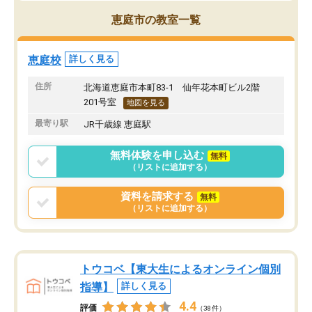
恵庭市の教室一覧
恵庭校
詳しく見る
住所
北海道恵庭市本町83-1 仙年花本町ビル2階
201号室
地図を見る
最寄り駅
JR千歳線 恵庭駅
無料体験を申し込む
無料
（リストに追加する）
資料を請求する
無料
（リストに追加する）
トウコベ【東大生によるオンライン個別
指導】
詳しく見る
4.4
評価
（38件）