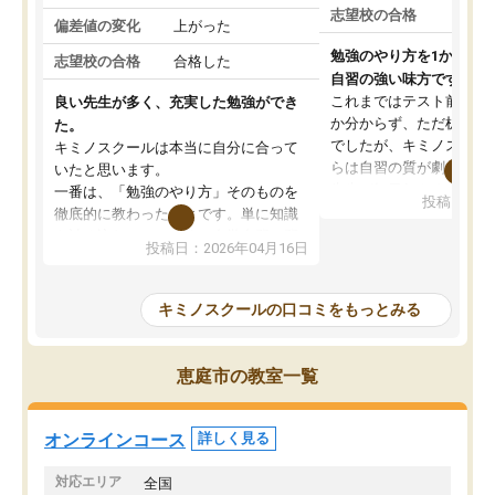
志望校の合格
偏差値の変化
上がった
勉強のやり方を1から教
志望校の合格
合格した
自習の強い味方です。
これまではテスト前に何
良い先生が多く、充実した勉強ができ
か分からず、ただ机に座
た。
でしたが、キミノスクー
キミノスクールは本当に自分に合って
らは自習の質が劇的に変
いたと思います。
先生が毎日何をすべきか
一番は、「勉強のやり方」そのものを
投稿日：20
を明確にしてくれるので
徹底的に教わったことです。単に知識
ずに学習に取り組めるよ
を詰め込むのではなく、自学自習の習
投稿日：2026年04月16日
が一番の収穫です。
慣が身につくよう並走してくれるの
授業で教えてもらうとい
で、通塾日以外も机に向かうのが苦で
の仕方をコーチングして
はなくなりました。
キミノスクールの口コミをもっとみる
ルなので、家での学習習
身につきました。結果と
講師の方との距離も近く、親身なコー
た英語の偏差値が10以上
チングのおかげで、停滞期もモチベー
恵庭市の教室一覧
していた公立高校に無事
ションを維持できました。「やらされ
た。自分から学ぶ姿勢を
る勉強」から「目標のための勉強」へ
たい家庭には本当におす
意識が変わったことが、目標校への合
オンラインコース
詳しく見る
思います。
格に繋がったと思います。
対応エリア
全国