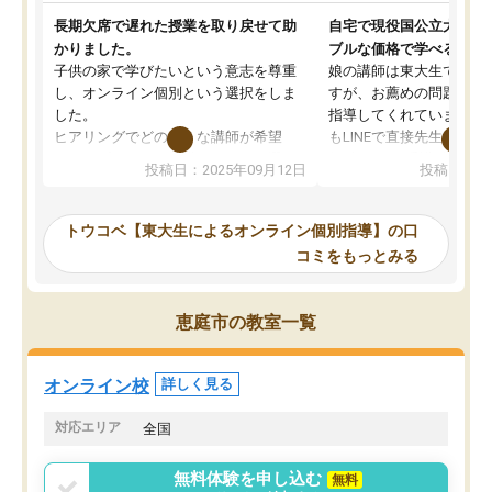
長期欠席で遅れた授業を取り戻せて助
自宅で現役国公立大学生
かりました。
ブルな価格で学べる
子供の家で学びたいという意志を尊重
娘の講師は東大生では無
し、オンライン個別という選択をしま
すが、お薦めの問題集や
した。
指導してくれています。2
ヒアリングでどのような講師が希望
もLINEで直接先生に質問
か、オプションは付帯するかなど選ぶ
教科でも)。受講科目や
投稿日：2025年09月12日
投稿日：20
事が出来ました。
めれるので、個人に合っ
講師とのマッチング後講師との初回ミ
ると思います。カリキュ
ーティングを行い、その講師で良いか
いなのがあり(有料)、受
トウコベ【東大生によるオンライン個別指導】の口
他の講師を希望するか子供との相性も
ことをどんなスケジュー
コミをもっとみる
見てから講師を決定する事ができま
くか相談したのですが、
す。
ち期待したものではなく
うちの子は、初回面談の講師の方で決
内容でした。それでも明
恵庭市の教室一覧
定しました。
やる気も出ましたし、苦
くなってきたようなので
オンラインツールを使用した単語帳の
お願いして良かったと思
オンライン校
詳しく見る
共有があり宿題もそちらで出される形
も合わなければチェンジ
でした。
娘は3科目ともずっと同
対応エリア
全国
2ヶ月で担当講師の方がお辞めになると
言う事で講師変更の申し出があり、あ
無料体験を申し込む
無料
まりに短期での変更だった為、塾に通