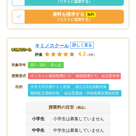
（リストに追加する）
う事にして退会しました。遅れも取り
戻せ、授業内容や講師の方は良かった
資料を請求する
無料
と思います。
（リストに追加する）
キミノスクール
詳しく見る
4.3
評価
（5件）
対象学年
高1～高3
浪人生
授業形式
オンライン個別指導(1:1)
個別指導(1:1)
自立型学習
目的
大学入学共通テスト対策
国公立2次試験対策
難関私立受験対策
総合型選抜・学校推薦型選抜対策
授業料の目安
（税込）
小学生
小学生は募集していません
中学生
中学生は募集していません