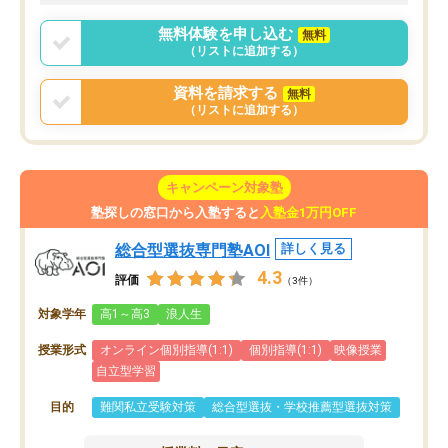
無料体験を申し込む
無料
（リストに追加する）
資料を請求する
無料
（リストに追加する）
キャンペーン対象塾
塾探しの窓口から入塾すると
入塾金1万円OFF
総合型選抜専門塾AOI
詳しく見る
4.3
評価
（3件）
対象学年
高1～高3
浪人生
授業形式
オンライン個別指導(1:1)
個別指導(1:1)
映像授業
自立型学習
目的
難関私立受験対策
総合型選抜・学校推薦型選抜対策