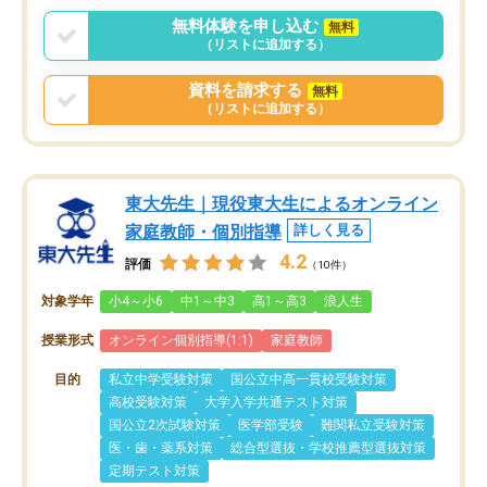
無料体験を申し込む
無料
（リストに追加する）
資料を請求する
無料
（リストに追加する）
東大先生｜現役東大生によるオンライン
家庭教師・個別指導
詳しく見る
4.2
評価
（10件）
対象学年
小4～小6
中1～中3
高1～高3
浪人生
授業形式
オンライン個別指導(1:1)
家庭教師
目的
私立中学受験対策
国公立中高一貫校受験対策
高校受験対策
大学入学共通テスト対策
国公立2次試験対策
医学部受験
難関私立受験対策
医・歯・薬系対策
総合型選抜・学校推薦型選抜対策
定期テスト対策