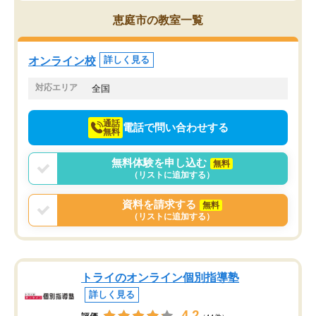
ことでした。更に子供の
くことができました（志望理由・自己
る適正等についても詳し
PR等の添削において）。そして、なに
恵庭市の教室一覧
でき、メンターの方々も
より自習室が解放されている点がよか
けてらっしゃいますので
ったです。友達と好きな時間に自習
せることができました。
し、お互いを高めあえる環境がありま
オンライン校
詳しく見る
した。
対応エリア
全国
通話
電話で問い合わせする
無料
無料体験を申し込む
無料
（リストに追加する）
資料を請求する
無料
（リストに追加する）
トライのオンライン個別指導塾
詳しく見る
4.2