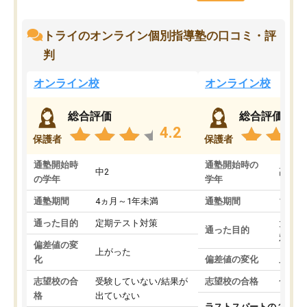
トライのオンライン個別指導塾の口コミ・評
判
オンライン校
オンライン校
総合評価
総合評価
4.2
保護者
保護者
通塾開始時
通塾開始時の
中2
高3
の学年
学年
通塾期間
4ヵ月～1年未満
通塾期間
1～3
通った目的
定期テスト対策
大学入
通った目的
対策
偏差値の変
上がった
化
偏差値の変化
上がっ
志望校の合
受験していない/結果が
志望校の合格
合格し
格
出ていない
ラストスパートの１か月