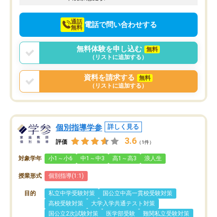
通話
電話で問い合わせする
無料
無料体験を申し込む
無料
（リストに追加する）
資料を請求する
無料
（リストに追加する）
個別指導学参
詳しく見る
3.6
評価
（1件）
対象学年
小1～小6
中1～中3
高1～高3
浪人生
授業形式
個別指導(1:1)
目的
私立中学受験対策
国公立中高一貫校受験対策
高校受験対策
大学入学共通テスト対策
国公立2次試験対策
医学部受験
難関私立受験対策