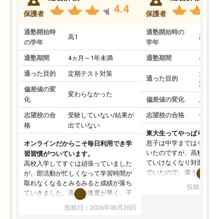
4.4
保護者
保護者
通塾開始時
通塾開始時の
高1
高3
の学年
学年
通塾期間
4ヵ月～1年未満
通塾期間
4ヵ月
通った目的
定期テスト対策
大学入
通った目的
対策
偏差値の変
変わらなかった
化
偏差値の変化
上がっ
志望校の合
受験していない/結果が
志望校の合格
合格し
格
出ていない
東大生ってやっぱりすご
息子は中学まではそこそ
オンラインだからこそ毎日利用でき学
いたのですが、高校に入
習習慣がついています。
ていけなくなり対面の塾
高校入学してすぐは頑張っていました
でいたので、違うアプロ
が、部活動が忙しくなって学習時間が
考えて入りました。地元
取れなくなるとみるみると成績が落ち
投稿日：20
で、当初は模試でD判定
ていきました。高校の進度が早く、子
していたのですが、やは
供も家に帰って勉強の話すると嫌な反
投稿日：2026年06月26日
験勉強に詳しく、先生か
応を示します。東大先生にお願いして