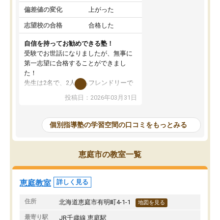
偏差値の変化
上がった
志望校の合格
合格した
自信を持ってお勧めできる塾！
受験でお世話になりましたが、無事に
第一志望に合格することができまし
た！
先生は2名で、2人ともフレンドリーで
優しいです！分からないところも質問
投稿日：2026年03月31日
しやすく、苦手分野をしっかり克服す
ることができました。
季節ごとの春季・夏季・冬季講習はも
個別指導塾の学習空間の口コミをもっとみる
ちろん、受験生専用の特別講習も充実
しています。最後までモチベーション
を維持して頑張れたのは、この塾のお
恵庭市の教室一覧
かげです。自信を持っておすすめでき
る塾です！
恵庭教室
詳しく見る
住所
北海道恵庭市有明町4-1-1
地図を見る
最寄り駅
JR千歳線 恵庭駅