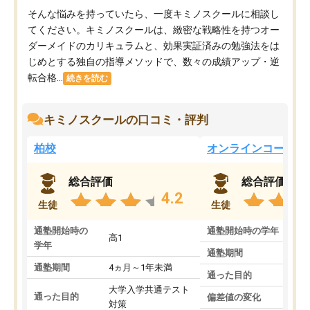
そんな悩みを持っていたら、一度キミノスクールに相談し
てください。キミノスクールは、緻密な戦略性を持つオー
ダーメイドのカリキュラムと、効果実証済みの勉強法をは
じめとする独自の指導メソッドで、数々の成績アップ・逆
転合格...
続きを読む
キミノスクールの口コミ・評判
柏校
オンラインコース
総合評価
総合評価
4.2
生徒
生徒
通塾開始時の
通塾開始時の学年
中
高1
学年
通塾期間
通塾期間
4ヵ月～1年未満
通った目的
大学入学共通テスト
通った目的
偏差値の変化
対策