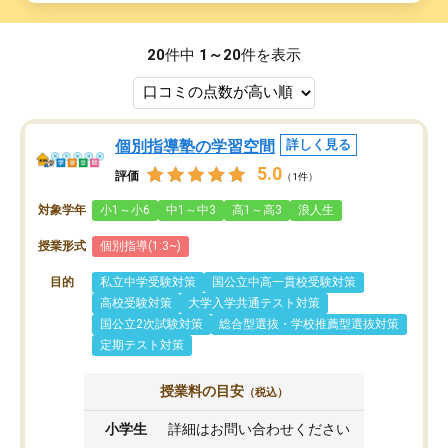
20
件中
1～20
件を表示
個別指導塾の学習空間
詳しく見る
5.0
評価
（1件）
対象学年
小1～小6
中1～中3
高1～高3
浪人生
授業形式
個別指導(1:3~)
目的
私立中学受験対策
国公立中高一貫校受験対策
高校受験対策
大学入学共通テスト対策
国公立2次試験対策
総合型選抜・学校推薦型選抜対策
定期テスト対策
授業料の目安
（税込）
小学生
詳細はお問い合わせください