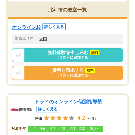
す。
ち期待したものではなく
うちの子は、初回面談の講師の方で決
内容でした。それでも明
北斗市の教室一覧
定しました。
やる気も出ましたし、苦
くなってきたようなので
オンラインツールを使用した単語帳の
お願いして良かったと思
オンライン校
詳しく見る
共有があり宿題もそちらで出される形
も合わなければチェンジ
でした。
娘は3科目ともずっと同
対応エリア
全国
2ヶ月で担当講師の方がお辞めになると
言う事で講師変更の申し出があり、あ
無料体験を申し込む
無料
まりに短期での変更だった為、塾に通
（リストに追加する）
う事にして退会しました。遅れも取り
戻せ、授業内容や講師の方は良かった
資料を請求する
無料
と思います。
（リストに追加する）
トライのオンライン個別指導塾
詳しく見る
4.2
評価
（44件）
対象学年
小1～小6
中1～中3
高1～高3
浪人生