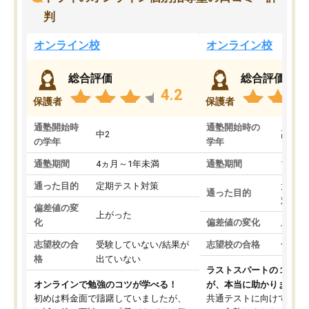
判
オンライン校
オンライン校
総合評価
総合評価
4.2
保護者
保護者
通塾開始時
通塾開始時の
中2
高3
の学年
学年
通塾期間
4ヵ月～1年未満
通塾期間
1～3
通った目的
定期テスト対策
大学入
通った目的
対策
偏差値の変
上がった
化
偏差値の変化
上がっ
志望校の合
受験していない/結果が
志望校の合格
合格し
格
出ていない
ラストスパートの１か月
オンラインで勉強のコツが学べる！
が、本当に助かりました
初めは料金面で躊躇していましたが、
共通テストに向けての追