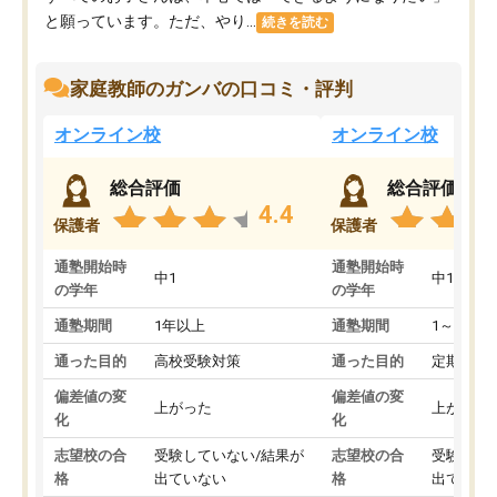
と願っています。ただ、やり...
続きを読む
家庭教師のガンバの口コミ・評判
オンライン校
オンライン校
総合評価
総合評価
4.4
保護者
保護者
通塾開始時
通塾開始時
中1
中1
の学年
の学年
通塾期間
1年以上
通塾期間
1～3ヵ月
通った目的
高校受験対策
通った目的
定期テス
偏差値の変
偏差値の変
上がった
上がった
化
化
志望校の合
受験していない/結果が
志望校の合
受験して
格
出ていない
格
出ていな