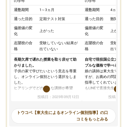
の学年
の学年
通塾期間
1～3ヵ月
通塾期間
4ヵ月～1
通った目的
定期テスト対策
通った目的
難関私立
偏差値の変
偏差値の変
上がった
上がった
化
化
志望校の合
受験していない/結果が
志望校の合
受験して
格
出ていない
格
出ていな
長期欠席で遅れた授業を取り戻せて助
自宅で現役国公立大学生
かりました。
ブルな価格で学べる
子供の家で学びたいという意志を尊重
娘の講師は東大生では無
し、オンライン個別という選択をしま
すが、お薦めの問題集や
した。
指導してくれています。2
ヒアリングでどのような講師が希望
もLINEで直接先生に質問
か、オプションは付帯するかなど選ぶ
教科でも)。受講科目や
投稿日：2025年09月12日
投稿日：20
事が出来ました。
めれるので、個人に合っ
講師とのマッチング後講師との初回ミ
ると思います。カリキュ
ーティングを行い、その講師で良いか
いなのがあり(有料)、受
トウコベ【東大生によるオンライン個別指導】の口
他の講師を希望するか子供との相性も
ことをどんなスケジュー
コミをもっとみる
見てから講師を決定する事ができま
くか相談したのですが、