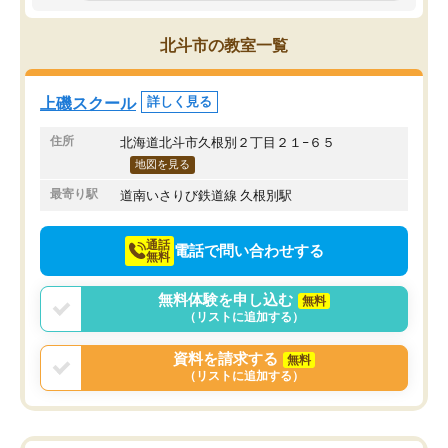
できている様子。
のか知る機会となり、と
先生はやる気を引き出してくれる声か
を受けているようです。
北斗市の教室一覧
けや、分からない問題には熱心に応え
自分の頑張りをほめてい
て教えてくださります。
たり、学力テストの結果
おかげさまで成績が上がり、勉強が楽
お話では、子どもの現状
上磯スクール
詳しく見る
しいようです。
を明確に本人に伝えてく
ので、勉強への意欲へと
住所
北海道北斗市久根別２丁目２１−６５
ている姿が見られ塾に通
地図を見る
と思っています。
最寄り駅
道南いさりび鉄道線 久根別駅
通話
電話で問い合わせする
無料
無料体験を申し込む
無料
（リストに追加する）
資料を請求する
無料
（リストに追加する）