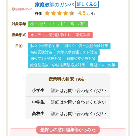
家庭教師のガンバ
詳しく見る
4.5
評価
（3件）
対象学年
小1～小6
中1～中3
高1～高3
授業形式
オンライン個別指導(1:1)
家庭教師
目的
私立中学受験対策
国公立中高一貫校受験対策
高校受験対策
大学入学共通テスト対策
国公立2次試験対策
難関私立受験対策
総合型選抜・学校推薦型選抜対策
定期テスト対策
授業料の目安
（税込）
小学生
詳細はお問い合わせください
中学生
詳細はお問い合わせください
高校生
詳細はお問い合わせください
塾探しの窓口編集部からみた