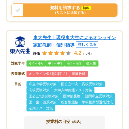
資料を請求する
無料
（リストに追加する）
東大先生｜現役東大生によるオンライン
家庭教師・個別指導
詳しく見る
4.2
評価
（10件）
対象学年
小4～小6
中1～中3
高1～高3
浪人生
授業形式
オンライン個別指導(1:1)
家庭教師
目的
私立中学受験対策
国公立中高一貫校受験対策
高校受験対策
大学入学共通テスト対策
国公立2次試験対策
医学部受験
難関私立受験対策
医・歯・薬系対策
総合型選抜・学校推薦型選抜対策
定期テスト対策
授業料の目安
（税込）