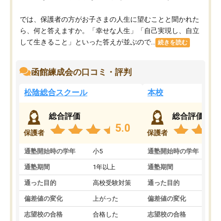
では、保護者の方がお子さまの人生に望むことと聞かれた
ら、何と答えますか。「幸せな人生」「自己実現し、自立
して生きること」といった答えが並ぶので...
続きを読む
函館練成会の口コミ・評判
松陰総合スクール
本校
総合評価
総合評価
5.0
保護者
保護者
通塾開始時の学年
小5
通塾開始時の学年
中
通塾期間
1年以上
通塾期間
1
通った目的
高校受験対策
通った目的
定
偏差値の変化
上がった
偏差値の変化
上
志望校の合格
合格した
志望校の合格
合