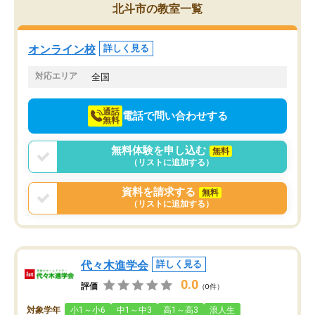
北斗市の教室一覧
オンライン校
詳しく見る
対応エリア
全国
通話
電話で問い合わせする
無料
無料体験を申し込む
無料
（リストに追加する）
資料を請求する
無料
（リストに追加する）
代々木進学会
詳しく見る
0.0
評価
（0件）
対象学年
小1～小6
中1～中3
高1～高3
浪人生