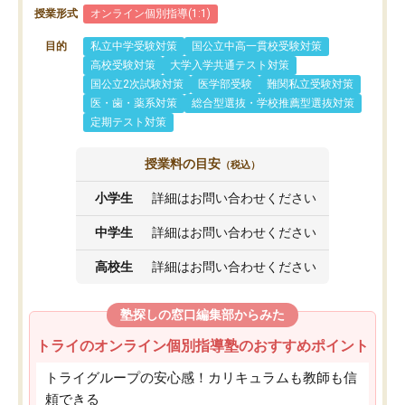
授業形式
オンライン個別指導(1:1)
目的
私立中学受験対策
国公立中高一貫校受験対策
高校受験対策
大学入学共通テスト対策
国公立2次試験対策
医学部受験
難関私立受験対策
医・歯・薬系対策
総合型選抜・学校推薦型選抜対策
定期テスト対策
授業料の目安
（税込）
小学生
詳細はお問い合わせください
中学生
詳細はお問い合わせください
高校生
詳細はお問い合わせください
塾探しの窓口編集部からみた
トライのオンライン個別指導塾のおすすめポイント
トライグループの安心感！カリキュラムも教師も信
頼できる