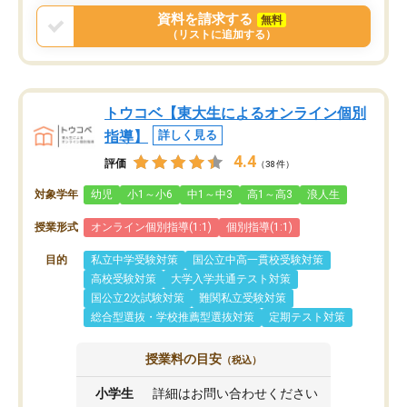
資料を請求する
無料
（リストに追加する）
トウコベ【東大生によるオンライン個別
指導】
詳しく見る
4.4
評価
（38件）
対象学年
幼児
小1～小6
中1～中3
高1～高3
浪人生
授業形式
オンライン個別指導(1:1)
個別指導(1:1)
目的
私立中学受験対策
国公立中高一貫校受験対策
高校受験対策
大学入学共通テスト対策
国公立2次試験対策
難関私立受験対策
総合型選抜・学校推薦型選抜対策
定期テスト対策
授業料の目安
（税込）
小学生
詳細はお問い合わせください