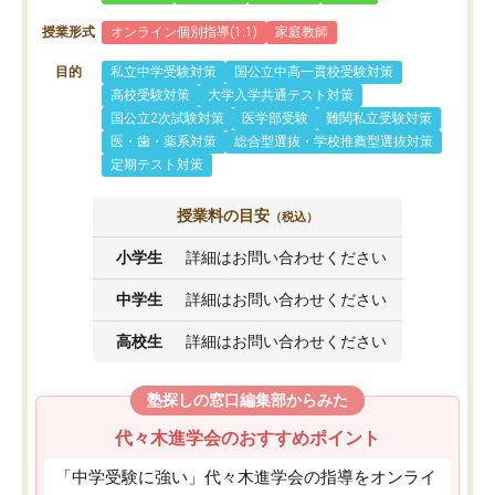
授業形式
オンライン個別指導(1:1)
家庭教師
目的
私立中学受験対策
国公立中高一貫校受験対策
高校受験対策
大学入学共通テスト対策
国公立2次試験対策
医学部受験
難関私立受験対策
医・歯・薬系対策
総合型選抜・学校推薦型選抜対策
定期テスト対策
授業料の目安
（税込）
小学生
詳細はお問い合わせください
中学生
詳細はお問い合わせください
高校生
詳細はお問い合わせください
塾探しの窓口編集部からみた
代々木進学会のおすすめポイント
「中学受験に強い」代々木進学会の指導をオンライ