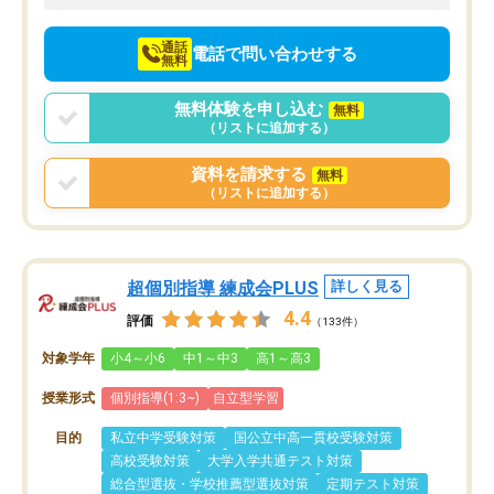
通話
電話で問い合わせする
無料
無料体験を申し込む
無料
（リストに追加する）
資料を請求する
無料
（リストに追加する）
超個別指導 練成会PLUS
詳しく見る
4.4
評価
（133件）
対象学年
小4～小6
中1～中3
高1～高3
授業形式
個別指導(1:3~)
自立型学習
目的
私立中学受験対策
国公立中高一貫校受験対策
高校受験対策
大学入学共通テスト対策
総合型選抜・学校推薦型選抜対策
定期テスト対策