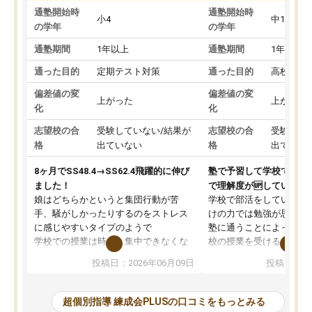
通塾開始時
通塾開始時
小4
中1
の学年
の学年
通塾期間
1年以上
通塾期間
1年以上
通った目的
定期テスト対策
通った目的
高校受験
偏差値の変
偏差値の変
上がった
上がった
化
化
志望校の合
受験していない/結果が
志望校の合
受験して
格
出ていない
格
出ていな
8ヶ月でSS48.4→SS62.4飛躍的に伸び
塾で予習して学校で授業
ました！
で理解度が🆙している。
娘はどちらかというと集団行動が苦
学校で部活をしているこ
手、騒がしかったりするのをストレス
けの力では勉強が思うよ
に感じやすいタイプのようで
塾に通うことによって予
学校での授業は時々、集中できなくな
校の授業を受けるので授
ってしまっていたこともあったようで
度が増しているようです
投稿日：2026年06月09日
投稿日：20
した。
ストなど塾で受けること
その点練成会は個別指導なので、静か
視野で自分の学力は今ど
な環境の中、ぐんぐんと問題を解き、
か、他の学校へ通ってい
超個別指導 練成会PLUSの口コミをもっとみる
大変満足してパソコンに向かうことが
の生徒さん達はどのくら