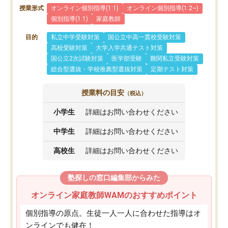
授業形式
オンライン個別指導(1:1)
オンライン個別指導(1:2~)
個別指導(1:1)
家庭教師
目的
私立中学受験対策
国公立中高一貫校受験対策
高校受験対策
大学入学共通テスト対策
国公立2次試験対策
医学部受験
難関私立受験対策
総合型選抜・学校推薦型選抜対策
定期テスト対策
授業料の目安
（税込）
小学生
詳細はお問い合わせください
中学生
詳細はお問い合わせください
高校生
詳細はお問い合わせください
塾探しの窓口編集部からみた
オンライン家庭教師WAMのおすすめポイント
個別指導の原点。生徒一人一人に合わせた指導はオ
ンラインでも健在！