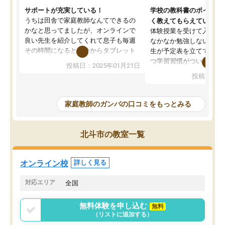
サポートが充実している！
学校の教科書のポイント
うちは田舎で家庭教師なんてできるの
く教えてもらえている
かなと思ってましたが、オンラインで
体験授業を受けて入塾し
良い先生を紹介してくれて息子も毎週
なかなか勉強しない息子
その時間になると自分からタブレット
生が予定表を立ててくれ
を開いてzoomを繋げるようになりまし
つ学習習慣がついてきま
投稿日：2025年01月21日
た！5科目なんでもOKなのもとても気
オンラインで週に一度の
投稿日：20
に入っています
指導が無い日も予定表に
成績もだいぶ下の方でしたが、通い始
したり、LINEでわから
めて1年ほどだった今では平均点以上の
問できるのでとても助か
家庭教師のガンバの口コミをもっとみる
科目が増えてきました！あと1年受験ま
であるので無料の週末教室を使用しな
がら頑張って欲しいと思います！
北斗市の教室一覧
オンライン校
詳しく見る
対応エリア
全国
無料体験を申し込む
無料
（リストに追加する）