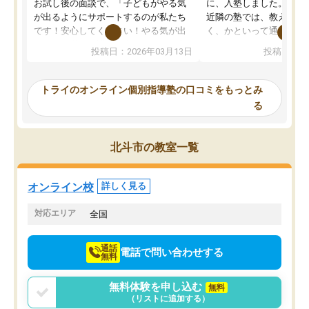
お試し後の面談で、「子どもがやる気
に、入塾しました。田舎
が出るようにサポートするのが私たち
近隣の塾では、教えても
です！安心してください！やる気が出
く、かといって通うには
ないのは私たち講師の責任です」と言
が、トライならオンライ
投稿日：2026年03月13日
投稿日：20
ってくださり、確かに！と考えて、思
可能なので本当に助かり
い切って入塾しました。英語が苦手だ
テストの内容重視でした
ったんですが、学生の先生から学ぶこ
らないところをピンポイ
トライのオンライン個別指導塾の口コミをもっとみ
とで、勉強のコツみたいなものをつか
頂いて、とてもわかりや
る
み、徐々に成績が上がったらいいなと
していました。一生を左
思っていました。何が今足りないのか
スト、多少お金がかかっ
を的確に指導いただき、子どももびっ
思い切って入塾してよか
北斗市の教室一覧
くりするほど楽しんでやる気を持って
塾を受けています。狙い通り、少しず
つ成績も上がり、苦手意識も無くなっ
オンライン校
詳しく見る
てきたので、さらに苦手な数学も追加
でお願いしました。来年の高校受験に
対応エリア
全国
向けて頑張っています。
通話
電話で問い合わせする
無料
無料体験を申し込む
無料
（リストに追加する）