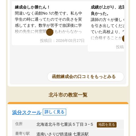
練成会しか勝たん！
成績が上がり、志望校に
間違いなく函館No.1の塾です。私も中
良かった。
学生の時に通ってたのでその良さを実
講師の方々が優しく、子
感してます。数学が苦手で放課後に学
を引き出してくださり、
校の先生に何度聞いてもわからなかっ
ていた高校より、ワンラ
たのに、練成会の先生に聞いたらあん
に合格することが出来た
投稿日：2026年03月27日
なにわからなかった因数分解があっさ
います。子どもの性格に
投稿日：20
り理解できて感動したのを今でも覚え
いますが、面倒臭い、大
ています。教え方ひとつでこうも違う
ながらも、楽しく通えた
のかと！
方々のお陰だと思ってい
確かに他の塾と比べて金額的には多少
高いとは思います。ですが塾代をケチ
函館練成会の口コミをもっとみる
って安いだけが魅力の塾にいれて第一
志望校不合格では本末転倒だし安物買
いの銭失いにならない為にもそこはケ
北斗市の教室一覧
チる所ではない。練成会で頑張ったお
かげで心配する事なく第一志望校にす
んなり合格できたので、数ある塾の中
浜分スクール
詳しく見る
から練成会に決めた我が選択に一片の
悔い無し！
住所
北海道北斗市七重浜５丁目３−５
地図を見る
最寄り駅
道南いさりび鉄道線 七重浜駅