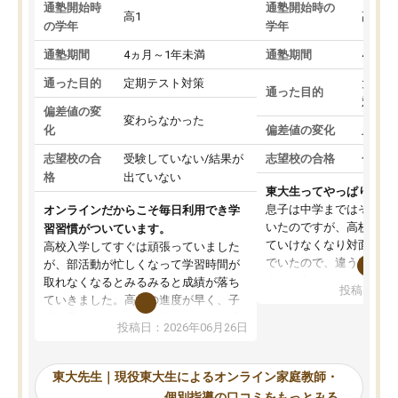
通塾開始時
通塾開始時の
高1
高3
の学年
学年
通塾期間
4ヵ月～1年未満
通塾期間
4ヵ月
通った目的
定期テスト対策
大学入
通った目的
対策
偏差値の変
変わらなかった
化
偏差値の変化
上がっ
志望校の合
受験していない/結果が
志望校の合格
合格し
格
出ていない
東大生ってやっぱりすご
息子は中学まではそこそ
オンラインだからこそ毎日利用でき学
いたのですが、高校に入
習習慣がついています。
ていけなくなり対面の塾
高校入学してすぐは頑張っていました
でいたので、違うアプロ
が、部活動が忙しくなって学習時間が
考えて入りました。地元
取れなくなるとみるみると成績が落ち
投稿日：20
で、当初は模試でD判定
ていきました。高校の進度が早く、子
していたのですが、やは
供も家に帰って勉強の話すると嫌な反
投稿日：2026年06月26日
験勉強に詳しく、先生か
応を示します。東大先生にお願いして
受け合格できました。ま
からは効率的な計画を先生が立ててく
自習室が毎日使えていつ
れるので、親としても安心です。毎日
東大先生｜現役東大生によるオンライン家庭教師・
るのが心強かったようで
使える自習室とかもあり、わからない
個別指導の口コミをもっとみる