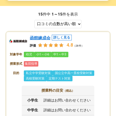
15
件中
1～15
件を表示
函館練成会
詳しく見る
4.8
評価
（28件）
対象学年
幼児
小1～小6
中1～中3
授業形式
集団指導
目的
私立中学受験対策
国公立中高一貫校受験対策
高校受験対策
定期テスト対策
授業料の目安
（税込）
小学生
詳細はお問い合わせください
中学生
詳細はお問い合わせください