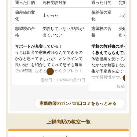
通った目的
高校受験対策
通った目的
定期テス
偏差値の変
偏差値の変
上がった
上がった
化
化
志望校の合
受験していない/結果が
志望校の合
受験して
格
出ていない
格
出ていな
サポートが充実している！
学校の教科書のポイント
うちは田舎で家庭教師なんてできるの
く教えてもらえている
かなと思ってましたが、オンラインで
体験授業を受けて入塾し
良い先生を紹介してくれて息子も毎週
なかなか勉強しない息子
その時間になると自分からタブレット
生が予定表を立ててくれ
を開いてzoomを繋げるようになりまし
つ学習習慣がついてきま
投稿日：2025年01月21日
た！5科目なんでもOKなのもとても気
オンラインで週に一度の
投稿日：20
に入っています
指導が無い日も予定表に
成績もだいぶ下の方でしたが、通い始
したり、LINEでわから
めて1年ほどだった今では平均点以上の
問できるのでとても助か
家庭教師のガンバの口コミをもっとみる
科目が増えてきました！あと1年受験ま
であるので無料の週末教室を使用しな
がら頑張って欲しいと思います！
上幌向駅の教室一覧