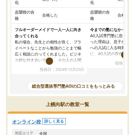
化
化
志望校の合
志望校の合
合格した
合格した
格
格
フルオーダーメイドで一人一人に向き
今までの塾になかったA
AO入試専門塾に息子を
合ってくれる
った理由は、息子が高校
私の場合、先生との相性が良く、プラ
への入試に入る時期に差
イベートなことから勉強のことまで幅
に、AO入試の存在を息
広く相談にのってくれました。ビジネ
してもその制度で合格し
ス的な付き合いでなく、その人の人間
投稿日：20
たことから、AOIに入塾
性までを適切に把握し、むきあってい
投稿日：2024年12月25日
思いました。
るなぁと強く感じることできました。
AOIでは、カウンセリン
また、他の先生の意見も聞いてみたい
で、AO入試を改めて知
と相談すると、他の先生も紹介してく
総合型選抜専門塾AOIの口コミをもっとみる
それに対しての具体的な
ださり、客観的なアドバイスもいただ
ことでした。更に子供の
くことができました（志望理由・自己
る適正等についても詳し
PR等の添削において）。そして、なに
上幌向駅の教室一覧
でき、メンターの方々も
より自習室が解放されている点がよか
けてらっしゃいますので
ったです。友達と好きな時間に自習
せることができました。
し、お互いを高めあえる環境がありま
オンライン校
詳しく見る
した。
対応エリア
全国