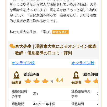
そうつぶやきながら沈んだ表情をしているお子様は、大き
な可能性を持っています。裏を返せば「もっと楽しい勉強
がしたい」「目的意識を持って、頑張りたい」という潜在
的な欲求が見て取れるからです。
私たち東大先生は、「学び...
続きを読む
東大先生｜現役東大生によるオンライン家庭
教師・個別指導の口コミ・評判
オンライン校
オンライン校
総合評価
総合評価
4.4
保護者
保護者
通塾開始時
通塾開始時の
高1
高3
の学年
学年
通塾期間
4ヵ月～1年未満
通塾期間
4ヵ月