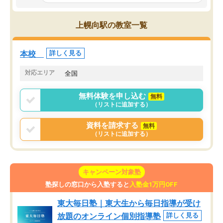
とっては難しい部分もあるのではない
しながら意欲的に取り組
かと思った。
常に効果を実感している
になった現在も大学受験
上幌向駅の教室一覧
して利用しており、自信
すめできる塾です。
本校
詳しく見る
対応エリア
全国
無料体験を申し込む
無料
（リストに追加する）
資料を請求する
無料
（リストに追加する）
キャンペーン対象塾
塾探しの窓口から入塾すると
入塾金1万円OFF
東大毎日塾｜東大生から毎日指導が受け
放題のオンライン個別指導塾
詳しく見る