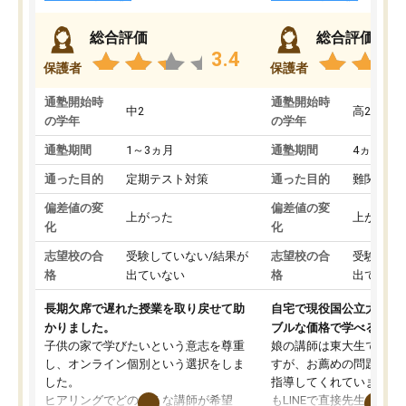
総合評価
総合評価
3.4
保護者
保護者
通塾開始時
通塾開始時
中2
高2
の学年
の学年
通塾期間
1～3ヵ月
通塾期間
4ヵ月～1
通った目的
定期テスト対策
通った目的
難関私立
偏差値の変
偏差値の変
上がった
上がった
化
化
志望校の合
受験していない/結果が
志望校の合
受験して
格
出ていない
格
出ていな
長期欠席で遅れた授業を取り戻せて助
自宅で現役国公立大学生
かりました。
ブルな価格で学べる
子供の家で学びたいという意志を尊重
娘の講師は東大生では無
し、オンライン個別という選択をしま
すが、お薦めの問題集や
した。
指導してくれています。2
ヒアリングでどのような講師が希望
もLINEで直接先生に質問