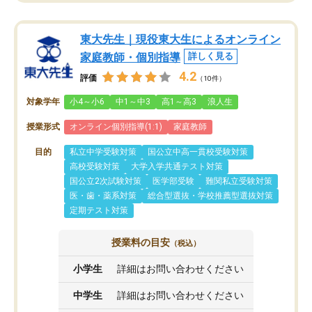
東大先生｜現役東大生によるオンライン
家庭教師・個別指導
詳しく見る
4.2
評価
（10件）
対象学年
小4～小6
中1～中3
高1～高3
浪人生
授業形式
オンライン個別指導(1:1)
家庭教師
目的
私立中学受験対策
国公立中高一貫校受験対策
高校受験対策
大学入学共通テスト対策
国公立2次試験対策
医学部受験
難関私立受験対策
医・歯・薬系対策
総合型選抜・学校推薦型選抜対策
定期テスト対策
授業料の目安
（税込）
小学生
詳細はお問い合わせください
中学生
詳細はお問い合わせください