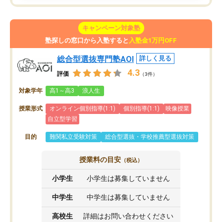
キャンペーン対象塾
塾探しの窓口から入塾すると
入塾金1万円OFF
総合型選抜専門塾AOI
詳しく見る
4.3
評価
（3件）
対象学年
高1～高3
浪人生
授業形式
オンライン個別指導(1:1)
個別指導(1:1)
映像授業
自立型学習
目的
難関私立受験対策
総合型選抜・学校推薦型選抜対策
授業料の目安
（税込）
小学生
小学生は募集していません
中学生
中学生は募集していません
高校生
詳細はお問い合わせください