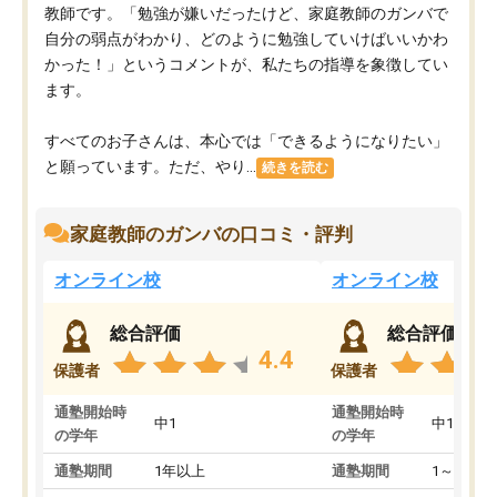
教師です。「勉強が嫌いだったけど、家庭教師のガンバで
自分の弱点がわかり、どのように勉強していけばいいかわ
かった！」というコメントが、私たちの指導を象徴してい
ます。
すべてのお子さんは、本心では「できるようになりたい」
と願っています。ただ、やり...
続きを読む
家庭教師のガンバの口コミ・評判
オンライン校
オンライン校
総合評価
総合評価
4.4
保護者
保護者
通塾開始時
通塾開始時
中1
中1
の学年
の学年
通塾期間
1年以上
通塾期間
1～3ヵ月