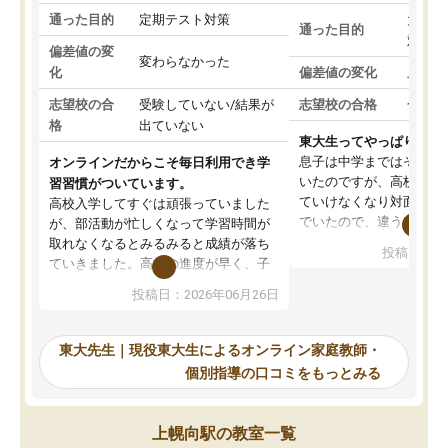
通った目的
定期テスト対策
大学入
通った目的
対策
偏差値の変
変わらなかった
化
偏差値の変化
上がっ
志望校の合
受験していない/結果が
志望校の合格
合格し
格
出ていない
東大生ってやっぱりすご
息子は中学まではそこそ
オンラインだからこそ毎日利用でき学
いたのですが、高校に入
習習慣がついています。
ていけなくなり対面の塾
高校入学してすぐは頑張っていました
でいたので、違うアプロ
が、部活動が忙しくなって学習時間が
考えて入りました。地元
取れなくなるとみるみると成績が落ち
投稿日：20
で、当初は模試でD判定
ていきました。高校の進度が早く、子
していたのですが、やは
供も家に帰って勉強の話すると嫌な反
投稿日：2026年06月26日
験勉強に詳しく、先生か
応を示します。東大先生にお願いして
受け合格できました。ま
からは効率的な計画を先生が立ててく
自習室が毎日使えていつ
れるので、親としても安心です。毎日
東大先生｜現役東大生によるオンライン家庭教師・
るのが心強かったようで
使える自習室とかもあり、わからない
個別指導の口コミをもっとみる
謝です。
ところがあれば先生が回答してくれる
のも重宝しています。
上幌向駅の教室一覧