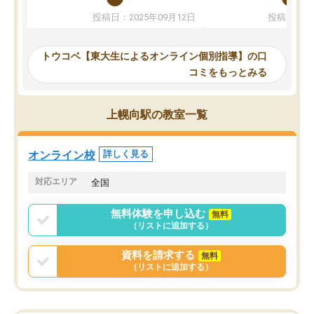
か、オプションは付帯するかなど選ぶ
教科でも)。受講科目や
投稿日：2025年09月12日
投稿日：20
事が出来ました。
めれるので、個人に合っ
講師とのマッチング後講師との初回ミ
ると思います。カリキュ
ーティングを行い、その講師で良いか
いなのがあり(有料)、受
トウコベ【東大生によるオンライン個別指導】の口
他の講師を希望するか子供との相性も
ことをどんなスケジュー
コミをもっとみる
見てから講師を決定する事ができま
くか相談したのですが、
す。
ち期待したものではなく
うちの子は、初回面談の講師の方で決
内容でした。それでも明
上幌向駅の教室一覧
定しました。
やる気も出ましたし、苦
くなってきたようなので
オンラインツールを使用した単語帳の
お願いして良かったと思
オンライン校
詳しく見る
共有があり宿題もそちらで出される形
も合わなければチェンジ
でした。
娘は3科目ともずっと同
対応エリア
全国
2ヶ月で担当講師の方がお辞めになると
言う事で講師変更の申し出があり、あ
無料体験を申し込む
無料
まりに短期での変更だった為、塾に通
（リストに追加する）
う事にして退会しました。遅れも取り
戻せ、授業内容や講師の方は良かった
資料を請求する
無料
と思います。
（リストに追加する）