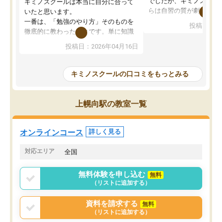
でしたが、キミノスクー
キミノスクールは本当に自分に合って
らは自習の質が劇的に変
いたと思います。
先生が毎日何をすべきか
一番は、「勉強のやり方」そのものを
投稿日：20
を明確にしてくれるので
徹底的に教わったことです。単に知識
ずに学習に取り組めるよ
を詰め込むのではなく、自学自習の習
投稿日：2026年04月16日
が一番の収穫です。
慣が身につくよう並走してくれるの
授業で教えてもらうとい
で、通塾日以外も机に向かうのが苦で
の仕方をコーチングして
はなくなりました。
キミノスクールの口コミをもっとみる
ルなので、家での学習習
身につきました。結果と
講師の方との距離も近く、親身なコー
た英語の偏差値が10以上
チングのおかげで、停滞期もモチベー
上幌向駅の教室一覧
していた公立高校に無事
ションを維持できました。「やらされ
た。自分から学ぶ姿勢を
る勉強」から「目標のための勉強」へ
たい家庭には本当におす
意識が変わったことが、目標校への合
オンラインコース
詳しく見る
思います。
格に繋がったと思います。
対応エリア
全国
無料体験を申し込む
無料
（リストに追加する）
資料を請求する
無料
（リストに追加する）