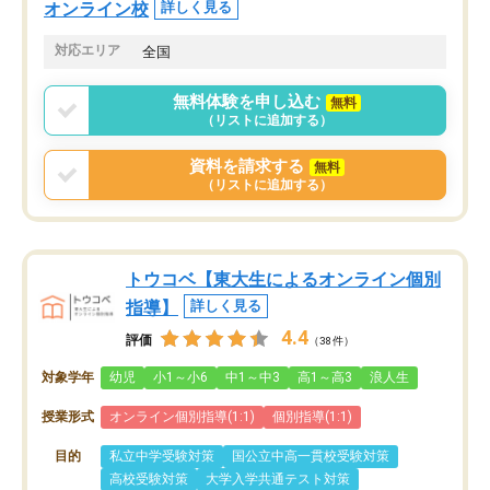
オンライン校
詳しく見る
対応エリア
全国
無料体験を申し込む
無料
（リストに追加する）
資料を請求する
無料
（リストに追加する）
トウコベ【東大生によるオンライン個別
指導】
詳しく見る
4.4
評価
（38件）
対象学年
幼児
小1～小6
中1～中3
高1～高3
浪人生
授業形式
オンライン個別指導(1:1)
個別指導(1:1)
目的
私立中学受験対策
国公立中高一貫校受験対策
高校受験対策
大学入学共通テスト対策