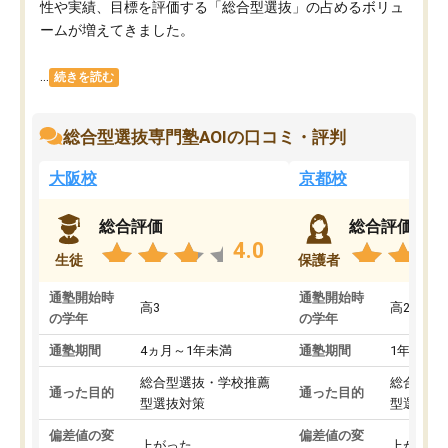
性や実績、目標を評価する「総合型選抜」の占めるボリュ
ームが増えてきました。
...
続きを読む
総合型選抜専門塾AOIの口コミ・評判
大阪校
京都校
総合評価
総合評価
4.0
生徒
保護者
通塾開始時
通塾開始時
高3
高2
の学年
の学年
通塾期間
4ヵ月～1年未満
通塾期間
1年以上
総合型選抜・学校推薦
総合型選
通った目的
通った目的
型選抜対策
型選抜対
偏差値の変
偏差値の変
上がった
上がった