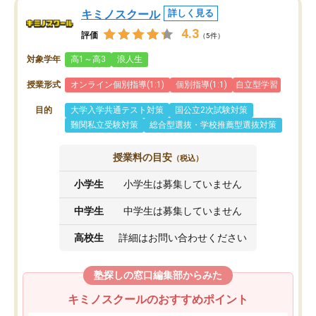
キミノスクール
詳しく見る
4.3
評価
（5件）
対象学年
高1～高3
浪人生
授業形式
オンライン個別指導(1:1)
個別指導(1:1)
自立型学習
目的
大学入学共通テスト対策
国公立2次試験対策
難関私立受験対策
総合型選抜・学校推薦型選抜対策
授業料の目安
（税込）
小学生
小学生は募集していません
中学生
中学生は募集していません
高校生
詳細はお問い合わせください
塾探しの窓口編集部からみた
キミノスクールのおすすめポイント