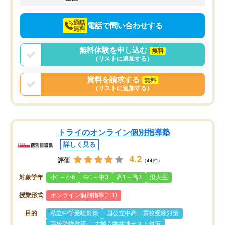
通話
電話で問い合わせする
無料
無料体験を申し込む
無料
（リストに追加する）
資料を請求する
無料
（リストに追加する）
トライのオンライン個別指導塾
詳しく見る
4.2
評価
（44件）
対象学年
小1～小6
中1～中3
高1～高3
浪人生
授業形式
オンライン個別指導(1:1)
目的
私立中学受験対策
国公立中高一貫校受験対策
高校受験対策
大学入学共通テスト対策