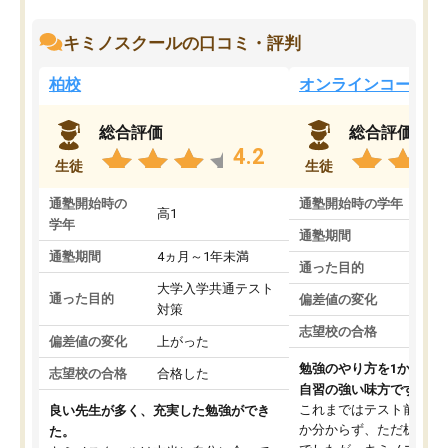
キミノスクールの口コミ・評判
柏校
オンラインコース
総合評価
総合評価
4.2
生徒
生徒
通塾開始時の
通塾開始時の学年
中
高1
学年
通塾期間
通塾期間
4ヵ月～1年未満
通った目的
大学入学共通テスト
通った目的
偏差値の変化
対策
志望校の合格
偏差値の変化
上がった
勉強のやり方を1から教
志望校の合格
合格した
自習の強い味方です。
これまではテスト前に何
良い先生が多く、充実した勉強ができ
か分からず、ただ机に座
た。