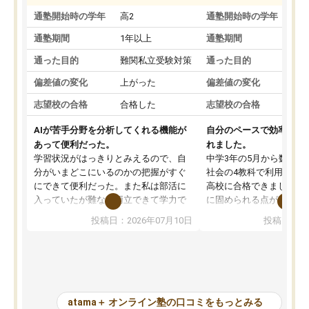
通塾開始時の学年
高2
通塾開始時の学年
中
通塾期間
1年以上
通塾期間
通った目的
難関私立受験対策
通った目的
偏差値の変化
上がった
偏差値の変化
志望校の合格
合格した
志望校の合格
AIが苦手分野を分析してくれる機能が
自分のペースで効率よく
あって便利だった。
れました。
学習状況がはっきりとみえるので、自
中学3年の5月から数学・
分がいまどこにいるのかの把握がすぐ
社会の4教科で利用し、偏
にできて便利だった。また私は部活に
高校に合格できました。
入っていたが難なく両立できて学力で
に固められる点が魅力で
も部活でも結果を残すことができてよ
れる「ウォームアップ」
投稿日：2026年07月10日
投稿日：20
かった。また問題演習の際に、自分が
項目のおかげで、手軽に
一度間違えた問題を繰り返し学習でき
せられます。何度も間違
たので苦手だった英語の克服につなが
「特訓」項目で徹底的に
った点もよかった。ただAIをアピール
め、苦手克服に非常に役
して活用するのは良かった点もあった
また、その日の勉強時間
が、自分で自分の管理ができない人に
元数が可視化されるので
atama＋ オンライン塾の口コミをもっとみる