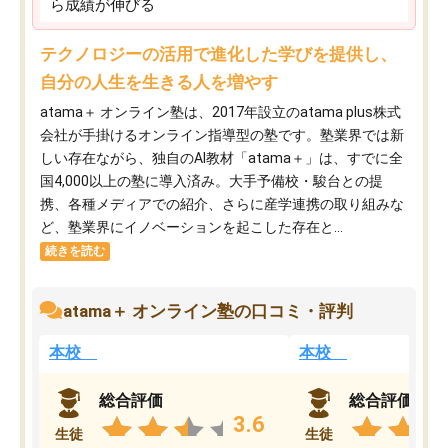
ら成績が伸びる
テクノロジーの活用で進化した学びを提供し、
自分の人生を生きる人を増やす
atama＋ オンライン塾は、2017年設立のatama plus株式
会社が手掛けるオンライン指導型の塾です。塾業界では新
しい存在ながら、独自のAI教材「atama＋」は、すでに全
国4,000以上の塾に導入済み。大手予備校・駿台との提
携、各種メディアでの紹介、さらに産学連携の取り組みな
ど、塾業界にイノベーションを起こした存在と...
続きを読む
atama＋ オンライン塾の口コミ・評判
本校
本校
総合評価
総合評価
3.6
生徒
生徒