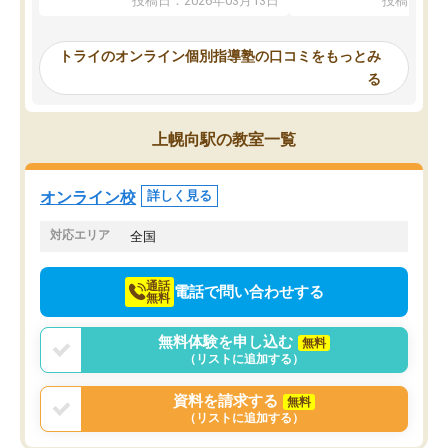
投稿日：2026年03月13日
投稿日：20
ってくださり、確かに！と考えて、思
可能なので本当に助かり
い切って入塾しました。英語が苦手だ
テストの内容重視でした
ったんですが、学生の先生から学ぶこ
らないところをピンポイ
トライのオンライン個別指導塾の口コミをもっとみ
とで、勉強のコツみたいなものをつか
頂いて、とてもわかりや
る
み、徐々に成績が上がったらいいなと
していました。一生を左
思っていました。何が今足りないのか
スト、多少お金がかかっ
を的確に指導いただき、子どももびっ
思い切って入塾してよか
上幌向駅の教室一覧
くりするほど楽しんでやる気を持って
塾を受けています。狙い通り、少しず
つ成績も上がり、苦手意識も無くなっ
オンライン校
詳しく見る
てきたので、さらに苦手な数学も追加
でお願いしました。来年の高校受験に
対応エリア
全国
向けて頑張っています。
通話
電話で問い合わせする
無料
無料体験を申し込む
無料
（リストに追加する）
資料を請求する
無料
（リストに追加する）