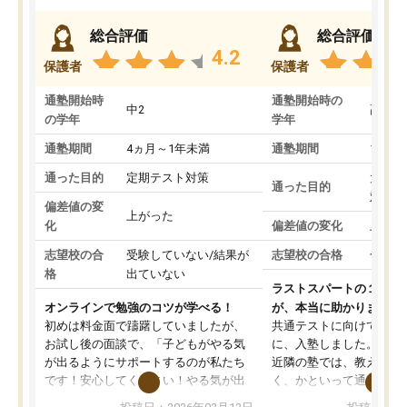
総合評価
総合評価
4.2
保護者
保護者
通塾開始時
通塾開始時の
中2
高3
の学年
学年
通塾期間
4ヵ月～1年未満
通塾期間
1～3
通った目的
定期テスト対策
大学入
通った目的
対策
偏差値の変
上がった
化
偏差値の変化
上がっ
志望校の合
受験していない/結果が
志望校の合格
合格し
格
出ていない
ラストスパートの１か月
オンラインで勉強のコツが学べる！
が、本当に助かりました
初めは料金面で躊躇していましたが、
共通テストに向けての追
お試し後の面談で、「子どもがやる気
に、入塾しました。田舎
が出るようにサポートするのが私たち
近隣の塾では、教えても
です！安心してください！やる気が出
く、かといって通うには
ないのは私たち講師の責任です」と言
が、トライならオンライ