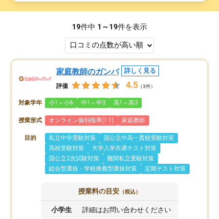
19
件中
1～19
件を表示
家庭教師のガンバ
詳しく見る
4.5
評価
（3件）
対象学年
小1～小6
中1～中3
高1～高3
授業形式
オンライン個別指導(1:1)
家庭教師
目的
私立中学受験対策
国公立中高一貫校受験対策
高校受験対策
大学入学共通テスト対策
国公立2次試験対策
難関私立受験対策
総合型選抜・学校推薦型選抜対策
定期テスト対策
授業料の目安
（税込）
小学生
詳細はお問い合わせください