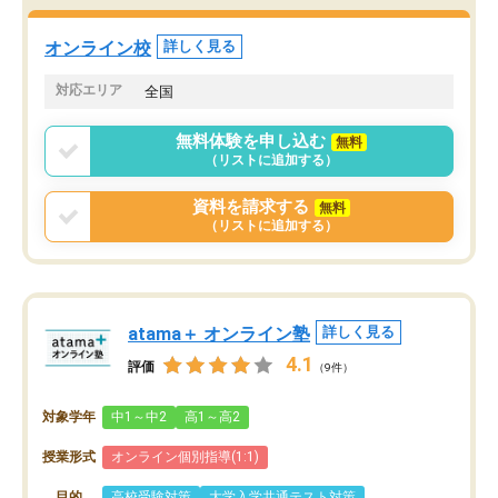
オンライン校
詳しく見る
対応エリア
全国
無料体験を申し込む
無料
（リストに追加する）
資料を請求する
無料
（リストに追加する）
atama＋ オンライン塾
詳しく見る
4.1
評価
（9件）
対象学年
中1～中2
高1～高2
授業形式
オンライン個別指導(1:1)
目的
高校受験対策
大学入学共通テスト対策