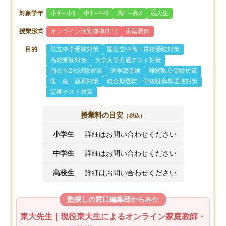
対象学年
小4～小6
中1～中3
高1～高3
浪人生
授業形式
オンライン個別指導(1:1)
家庭教師
目的
私立中学受験対策
国公立中高一貫校受験対策
高校受験対策
大学入学共通テスト対策
国公立2次試験対策
医学部受験
難関私立受験対策
医・歯・薬系対策
総合型選抜・学校推薦型選抜対策
定期テスト対策
授業料の目安
（税込）
小学生
詳細はお問い合わせください
中学生
詳細はお問い合わせください
高校生
詳細はお問い合わせください
塾探しの窓口編集部からみた
東大先生｜現役東大生によるオンライン家庭教師・