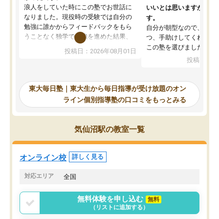
浪人をしていた時にこの塾でお世話に
いいとは思いますが、料
なりました。現役時の受験では自分の
す。
勉強に誰かからフィードバックをもら
自分が朝型なので、自習
うことなく独学で勉強を進めた結果、
つ、手助けしてくれる設
入試本番に地歴の学習が間に合わず不
この塾を選びました。
投稿日：2026年08月01日
合格となってしまいました。その経験
投稿日：20
を踏まえ、浪人が決まった際に勉強計
画を考えてもらえる塾を探した結果、
東大毎日塾にたどり着きました。学習
東大毎日塾｜東大生から毎日指導が受け放題のオン
の長期計画や日々の勉強のやり方につ
ライン個別指導塾の口コミをもっとみる
いて客観的なアドバイスをいただけた
ので、自信をもって受験勉強を進める
ことができました。自分のように勉強
気仙沼駅の教室一覧
のやり方や進捗管理で苦労している方
には特におすすめしたい塾です。
オンライン校
詳しく見る
対応エリア
全国
無料体験を申し込む
無料
（リストに追加する）