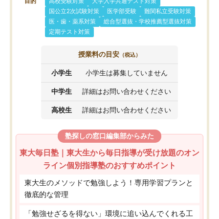
目的
高校受験対策
大学入学共通テスト対策
国公立2次試験対策
医学部受験
難関私立受験対策
医・歯・薬系対策
総合型選抜・学校推薦型選抜対策
定期テスト対策
授業料の目安
（税込）
小学生
小学生は募集していません
中学生
詳細はお問い合わせください
高校生
詳細はお問い合わせください
塾探しの窓口編集部からみた
東大毎日塾｜東大生から毎日指導が受け放題のオン
ライン個別指導塾のおすすめポイント
東大生のメソッドで勉強しよう！専用学習プランと
徹底的な管理
「勉強せざるを得ない」環境に追い込んでくれる工