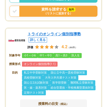
資料を請求する
無料
（リストに追加する）
トライのオンライン個別指導塾
詳しく見る
4.2
評価
（44件）
対象学年
小1～小6
中1～中3
高1～高3
浪人生
授業形式
オンライン個別指導(1:1)
目的
私立中学受験対策
国公立中高一貫校受験対策
高校受験対策
大学入学共通テスト対策
国公立2次試験対策
医学部受験
難関私立受験対策
医・歯・薬系対策
総合型選抜・学校推薦型選抜対策
定期テスト対策
授業料の目安
（税込）