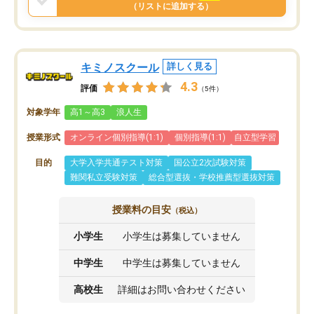
と思います。
（リストに追加する）
キミノスクール
詳しく見る
4.3
評価
（5件）
対象学年
高1～高3
浪人生
授業形式
オンライン個別指導(1:1)
個別指導(1:1)
自立型学習
目的
大学入学共通テスト対策
国公立2次試験対策
難関私立受験対策
総合型選抜・学校推薦型選抜対策
授業料の目安
（税込）
小学生
小学生は募集していません
中学生
中学生は募集していません
高校生
詳細はお問い合わせください