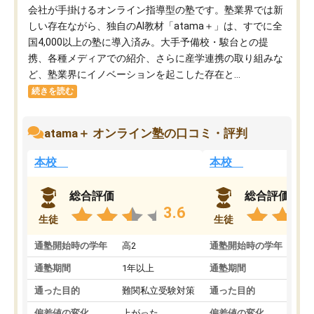
会社が手掛けるオンライン指導型の塾です。塾業界では新
しい存在ながら、独自のAI教材「atama＋」は、すでに全
国4,000以上の塾に導入済み。大手予備校・駿台との提
携、各種メディアでの紹介、さらに産学連携の取り組みな
ど、塾業界にイノベーションを起こした存在と...
続きを読む
atama＋ オンライン塾の口コミ・評判
本校
本校
総合評価
総合評価
3.6
生徒
生徒
通塾開始時の学年
高2
通塾開始時の学年
中
通塾期間
1年以上
通塾期間
通った目的
難関私立受験対策
通った目的
偏差値の変化
上がった
偏差値の変化