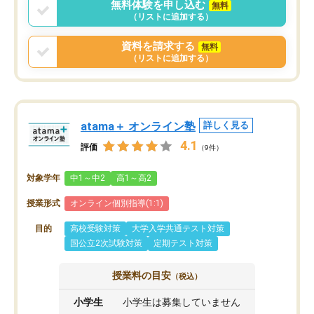
無料体験を申し込む
無料
（リストに追加する）
資料を請求する
無料
（リストに追加する）
atama＋ オンライン塾
詳しく見る
4.1
評価
（9件）
対象学年
中1～中2
高1～高2
授業形式
オンライン個別指導(1:1)
目的
高校受験対策
大学入学共通テスト対策
国公立2次試験対策
定期テスト対策
授業料の目安
（税込）
小学生
小学生は募集していません