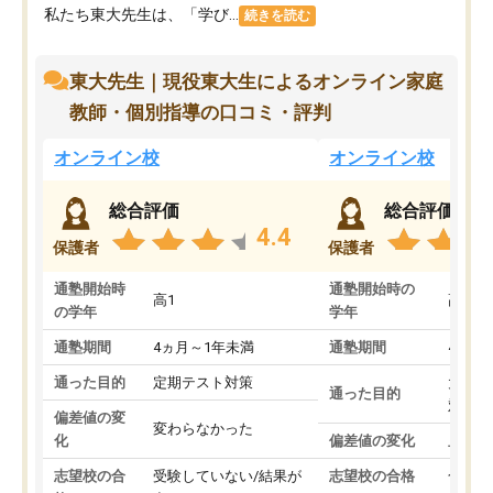
私たち東大先生は、「学び...
続きを読む
東大先生｜現役東大生によるオンライン家庭
教師・個別指導の口コミ・評判
オンライン校
オンライン校
総合評価
総合評価
4.4
保護者
保護者
通塾開始時
通塾開始時の
高1
高3
の学年
学年
通塾期間
4ヵ月～1年未満
通塾期間
4ヵ月
通った目的
定期テスト対策
大学入
通った目的
対策
偏差値の変
変わらなかった
化
偏差値の変化
上がっ
志望校の合
受験していない/結果が
志望校の合格
合格し