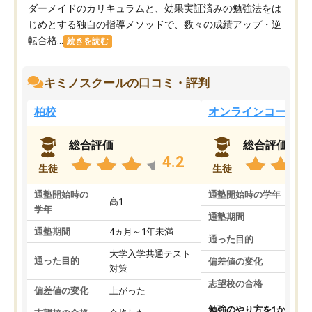
ダーメイドのカリキュラムと、効果実証済みの勉強法をは
じめとする独自の指導メソッドで、数々の成績アップ・逆
転合格...
続きを読む
キミノスクールの口コミ・評判
柏校
オンラインコース
総合評価
総合評価
4.2
生徒
生徒
通塾開始時の
通塾開始時の学年
中
高1
学年
通塾期間
通塾期間
4ヵ月～1年未満
通った目的
大学入学共通テスト
通った目的
偏差値の変化
対策
志望校の合格
偏差値の変化
上がった
勉強のやり方を1から教