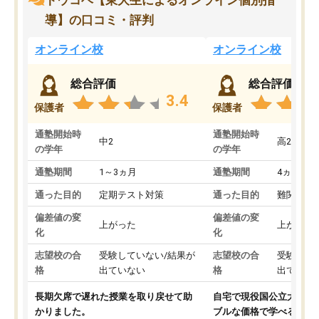
トウコベ【東大生によるオンライン個別指
導】の口コミ・評判
オンライン校
オンライン校
総合評価
総合評価
3.4
保護者
保護者
通塾開始時
通塾開始時
中2
高2
の学年
の学年
通塾期間
1～3ヵ月
通塾期間
4ヵ月～1
通った目的
定期テスト対策
通った目的
難関私立
偏差値の変
偏差値の変
上がった
上がった
化
化
志望校の合
受験していない/結果が
志望校の合
受験して
格
出ていない
格
出ていな
長期欠席で遅れた授業を取り戻せて助
自宅で現役国公立大学生
かりました。
ブルな価格で学べる