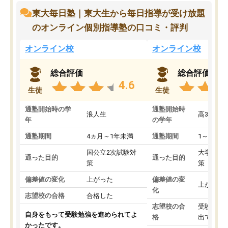
東大毎日塾｜東大生から毎日指導が受け放題
のオンライン個別指導塾の口コミ・評判
オンライン校
オンライン校
総合評価
総合評価
4.6
生徒
生徒
通塾開始時の学
通塾開始時
浪人生
高3
年
の学年
通塾期間
4ヵ月～1年未満
通塾期間
1～3ヵ月
国公立2次試験対
大学入学
通った目的
通った目的
策
策
偏差値の変化
上がった
偏差値の変
上がった
化
志望校の合格
合格した
志望校の合
受験して
自身をもって受験勉強を進められてよ
格
出ていな
かったです。