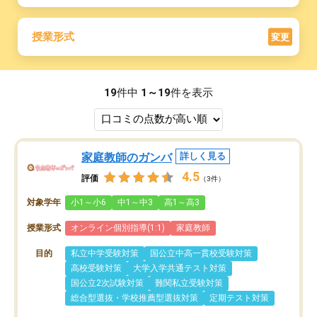
授業形式
変更
19
件中
1～19
件を表示
家庭教師のガンバ
詳しく見る
4.5
評価
（3件）
対象学年
小1～小6
中1～中3
高1～高3
授業形式
オンライン個別指導(1:1)
家庭教師
目的
私立中学受験対策
国公立中高一貫校受験対策
高校受験対策
大学入学共通テスト対策
国公立2次試験対策
難関私立受験対策
総合型選抜・学校推薦型選抜対策
定期テスト対策