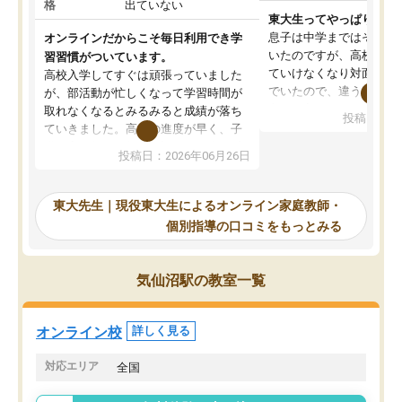
格
出ていない
東大生ってやっぱりすご
息子は中学まではそこそ
オンラインだからこそ毎日利用でき学
いたのですが、高校に入
習習慣がついています。
ていけなくなり対面の塾
高校入学してすぐは頑張っていました
でいたので、違うアプロ
が、部活動が忙しくなって学習時間が
考えて入りました。地元
取れなくなるとみるみると成績が落ち
投稿日：20
で、当初は模試でD判定
ていきました。高校の進度が早く、子
していたのですが、やは
供も家に帰って勉強の話すると嫌な反
投稿日：2026年06月26日
験勉強に詳しく、先生か
応を示します。東大先生にお願いして
受け合格できました。ま
からは効率的な計画を先生が立ててく
自習室が毎日使えていつ
れるので、親としても安心です。毎日
東大先生｜現役東大生によるオンライン家庭教師・
るのが心強かったようで
使える自習室とかもあり、わからない
個別指導の口コミをもっとみる
謝です。
ところがあれば先生が回答してくれる
のも重宝しています。
気仙沼駅の教室一覧
オンライン校
詳しく見る
対応エリア
全国