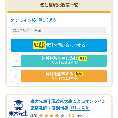
を的確に指導いただき、子どももびっ
思い切って入塾してよか
気仙沼駅の教室一覧
くりするほど楽しんでやる気を持って
塾を受けています。狙い通り、少しず
つ成績も上がり、苦手意識も無くなっ
オンライン校
詳しく見る
てきたので、さらに苦手な数学も追加
でお願いしました。来年の高校受験に
対応エリア
全国
向けて頑張っています。
通話
電話で問い合わせする
無料
無料体験を申し込む
無料
（リストに追加する）
資料を請求する
無料
（リストに追加する）
東大先生｜現役東大生によるオンライン
家庭教師・個別指導
詳しく見る
4.2
評価
（10件）