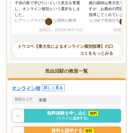
子供の家で学びたいという意志を尊重
娘の講師は東大生では無
し、オンライン個別という選択をしま
すが、お薦めの問題集や
した。
指導してくれています。2
ヒアリングでどのような講師が希望
もLINEで直接先生に質問
か、オプションは付帯するかなど選ぶ
教科でも)。受講科目や
投稿日：2025年09月12日
投稿日：20
事が出来ました。
めれるので、個人に合っ
講師とのマッチング後講師との初回ミ
ると思います。カリキュ
ーティングを行い、その講師で良いか
いなのがあり(有料)、受
トウコベ【東大生によるオンライン個別指導】の口
他の講師を希望するか子供との相性も
ことをどんなスケジュー
コミをもっとみる
見てから講師を決定する事ができま
くか相談したのですが、
す。
ち期待したものではなく
うちの子は、初回面談の講師の方で決
内容でした。それでも明
気仙沼駅の教室一覧
定しました。
やる気も出ましたし、苦
くなってきたようなので
オンラインツールを使用した単語帳の
お願いして良かったと思
オンライン校
詳しく見る
共有があり宿題もそちらで出される形
も合わなければチェンジ
でした。
娘は3科目ともずっと同
対応エリア
全国
2ヶ月で担当講師の方がお辞めになると
言う事で講師変更の申し出があり、あ
無料体験を申し込む
無料
まりに短期での変更だった為、塾に通
（リストに追加する）
う事にして退会しました。遅れも取り
戻せ、授業内容や講師の方は良かった
資料を請求する
無料