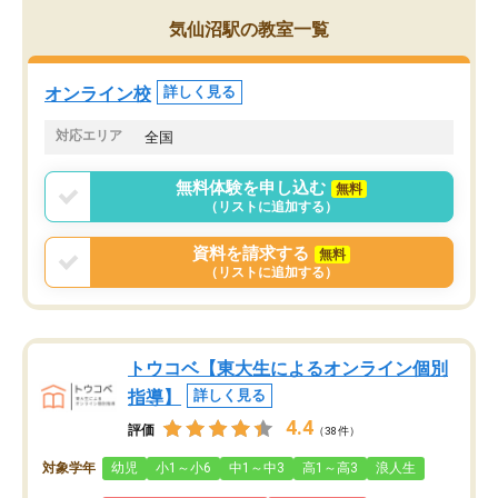
がら頑張って欲しいと思います！
気仙沼駅の教室一覧
オンライン校
詳しく見る
対応エリア
全国
無料体験を申し込む
無料
（リストに追加する）
資料を請求する
無料
（リストに追加する）
トウコベ【東大生によるオンライン個別
指導】
詳しく見る
4.4
評価
（38件）
対象学年
幼児
小1～小6
中1～中3
高1～高3
浪人生