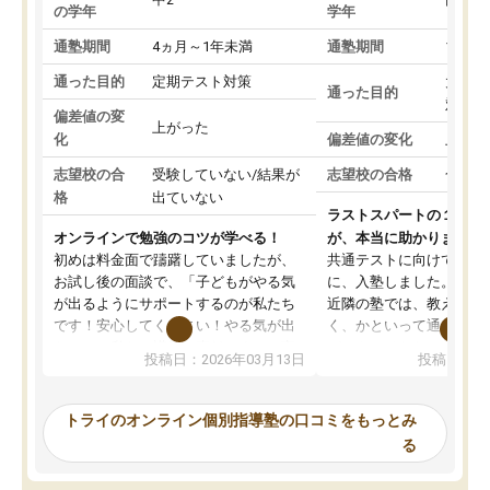
の学年
学年
通塾期間
4ヵ月～1年未満
通塾期間
1～3
通った目的
定期テスト対策
大学入
通った目的
対策
偏差値の変
上がった
化
偏差値の変化
上がっ
志望校の合
受験していない/結果が
志望校の合格
合格し
格
出ていない
ラストスパートの１か月
オンラインで勉強のコツが学べる！
が、本当に助かりました
初めは料金面で躊躇していましたが、
共通テストに向けての追
お試し後の面談で、「子どもがやる気
に、入塾しました。田舎
が出るようにサポートするのが私たち
近隣の塾では、教えても
です！安心してください！やる気が出
く、かといって通うには
ないのは私たち講師の責任です」と言
が、トライならオンライ
投稿日：2026年03月13日
投稿日：20
ってくださり、確かに！と考えて、思
可能なので本当に助かり
い切って入塾しました。英語が苦手だ
テストの内容重視でした
ったんですが、学生の先生から学ぶこ
らないところをピンポイ
トライのオンライン個別指導塾の口コミをもっとみ
とで、勉強のコツみたいなものをつか
頂いて、とてもわかりや
る
み、徐々に成績が上がったらいいなと
していました。一生を左
思っていました。何が今足りないのか
スト、多少お金がかかっ