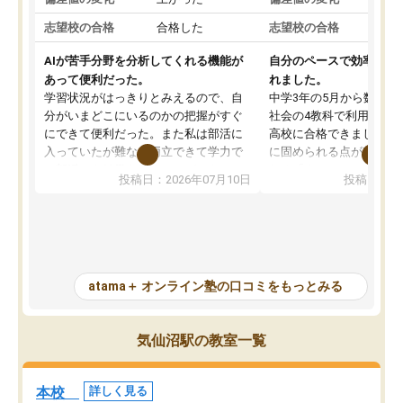
志望校の合格
合格した
志望校の合格
AIが苦手分野を分析してくれる機能が
自分のペースで効率よく
あって便利だった。
れました。
学習状況がはっきりとみえるので、自
中学3年の5月から数学・
分がいまどこにいるのかの把握がすぐ
社会の4教科で利用し、偏
にできて便利だった。また私は部活に
高校に合格できました。
入っていたが難なく両立できて学力で
に固められる点が魅力で
も部活でも結果を残すことができてよ
れる「ウォームアップ」
投稿日：2026年07月10日
投稿日：20
かった。また問題演習の際に、自分が
項目のおかげで、手軽に
一度間違えた問題を繰り返し学習でき
せられます。何度も間違
たので苦手だった英語の克服につなが
「特訓」項目で徹底的に
った点もよかった。ただAIをアピール
め、苦手克服に非常に役
して活用するのは良かった点もあった
また、その日の勉強時間
が、自分で自分の管理ができない人に
元数が可視化されるので
atama＋ オンライン塾の口コミをもっとみる
とっては難しい部分もあるのではない
しながら意欲的に取り組
かと思った。
常に効果を実感している
になった現在も大学受験
気仙沼駅の教室一覧
して利用しており、自信
すめできる塾です。
本校
詳しく見る