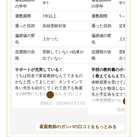
中1
中1
の学年
の学年
通塾期間
1年以上
通塾期間
1～3ヵ月
通った目的
高校受験対策
通った目的
定期テス
偏差値の変
偏差値の変
上がった
上がった
化
化
志望校の合
受験していない/結果が
志望校の合
受験して
格
出ていない
格
出ていな
サポートが充実している！
学校の教科書のポイント
うちは田舎で家庭教師なんてできるの
く教えてもらえている
かなと思ってましたが、オンラインで
体験授業を受けて入塾し
良い先生を紹介してくれて息子も毎週
なかなか勉強しない息子
その時間になると自分からタブレット
生が予定表を立ててくれ
を開いてzoomを繋げるようになりまし
つ学習習慣がついてきま
投稿日：2025年01月21日
た！5科目なんでもOKなのもとても気
オンラインで週に一度の
投稿日：20
に入っています
指導が無い日も予定表に
成績もだいぶ下の方でしたが、通い始
したり、LINEでわから
めて1年ほどだった今では平均点以上の
問できるのでとても助か
家庭教師のガンバの口コミをもっとみる
科目が増えてきました！あと1年受験ま
であるので無料の週末教室を使用しな