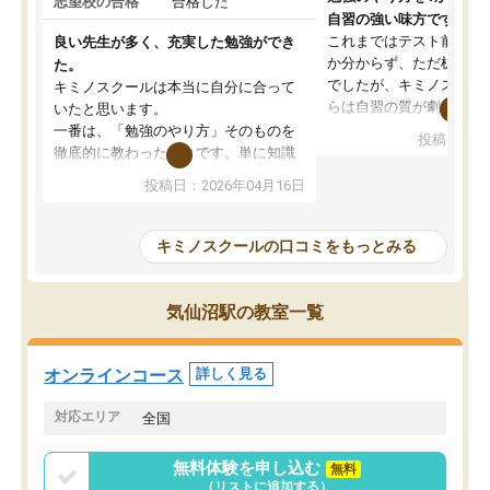
志望校の合格
合格した
自習の強い味方です。
これまではテスト前に何
良い先生が多く、充実した勉強ができ
か分からず、ただ机に座
た。
でしたが、キミノスクー
キミノスクールは本当に自分に合って
らは自習の質が劇的に変
いたと思います。
先生が毎日何をすべきか
一番は、「勉強のやり方」そのものを
投稿日：20
を明確にしてくれるので
徹底的に教わったことです。単に知識
ずに学習に取り組めるよ
を詰め込むのではなく、自学自習の習
投稿日：2026年04月16日
が一番の収穫です。
慣が身につくよう並走してくれるの
授業で教えてもらうとい
で、通塾日以外も机に向かうのが苦で
の仕方をコーチングして
はなくなりました。
キミノスクールの口コミをもっとみる
ルなので、家での学習習
身につきました。結果と
講師の方との距離も近く、親身なコー
た英語の偏差値が10以上
チングのおかげで、停滞期もモチベー
気仙沼駅の教室一覧
していた公立高校に無事
ションを維持できました。「やらされ
た。自分から学ぶ姿勢を
る勉強」から「目標のための勉強」へ
たい家庭には本当におす
意識が変わったことが、目標校への合
オンラインコース
詳しく見る
思います。
格に繋がったと思います。
対応エリア
全国
無料体験を申し込む
無料
（リストに追加する）