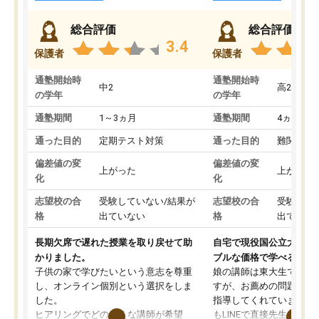
総合評価
総合評価
3.4
保護者
保護者
通塾開始時
通塾開始時
中2
高2
の学年
の学年
通塾期間
1～3ヵ月
通塾期間
4ヵ月～1
通った目的
定期テスト対策
通った目的
難関私立
偏差値の変
偏差値の変
上がった
上がった
化
化
志望校の合
受験していない/結果が
志望校の合
受験して
格
出ていない
格
出ていな
長期欠席で遅れた授業を取り戻せて助
自宅で現役国公立大学生
かりました。
ブルな価格で学べる
子供の家で学びたいという意志を尊重
娘の講師は東大生では無
し、オンライン個別という選択をしま
すが、お薦めの問題集や
した。
指導してくれています。2
ヒアリングでどのような講師が希望
もLINEで直接先生に質問