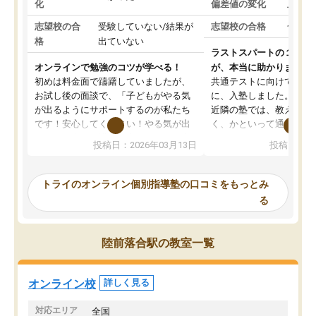
化
偏差値の変化
上がっ
志望校の合
受験していない/結果が
志望校の合格
合格し
格
出ていない
ラストスパートの１か月
オンラインで勉強のコツが学べる！
が、本当に助かりました
初めは料金面で躊躇していましたが、
共通テストに向けての追
お試し後の面談で、「子どもがやる気
に、入塾しました。田舎
が出るようにサポートするのが私たち
近隣の塾では、教えても
です！安心してください！やる気が出
く、かといって通うには
ないのは私たち講師の責任です」と言
が、トライならオンライ
投稿日：2026年03月13日
投稿日：20
ってくださり、確かに！と考えて、思
可能なので本当に助かり
い切って入塾しました。英語が苦手だ
テストの内容重視でした
ったんですが、学生の先生から学ぶこ
らないところをピンポイ
トライのオンライン個別指導塾の口コミをもっとみ
とで、勉強のコツみたいなものをつか
頂いて、とてもわかりや
る
み、徐々に成績が上がったらいいなと
していました。一生を左
思っていました。何が今足りないのか
スト、多少お金がかかっ
を的確に指導いただき、子どももびっ
思い切って入塾してよか
陸前落合駅の教室一覧
くりするほど楽しんでやる気を持って
塾を受けています。狙い通り、少しず
つ成績も上がり、苦手意識も無くなっ
オンライン校
詳しく見る
てきたので、さらに苦手な数学も追加
でお願いしました。来年の高校受験に
対応エリア
全国