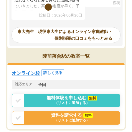
取れなくなるとみるみると成績が落ち
投稿日：20
で、当初は模試でD判定
ていきました。高校の進度が早く、子
していたのですが、やは
供も家に帰って勉強の話すると嫌な反
投稿日：2026年06月26日
験勉強に詳しく、先生か
応を示します。東大先生にお願いして
受け合格できました。ま
からは効率的な計画を先生が立ててく
自習室が毎日使えていつ
れるので、親としても安心です。毎日
東大先生｜現役東大生によるオンライン家庭教師・
るのが心強かったようで
使える自習室とかもあり、わからない
個別指導の口コミをもっとみる
謝です。
ところがあれば先生が回答してくれる
のも重宝しています。
陸前落合駅の教室一覧
オンライン校
詳しく見る
対応エリア
全国
無料体験を申し込む
無料
（リストに追加する）
資料を請求する
無料
（リストに追加する）