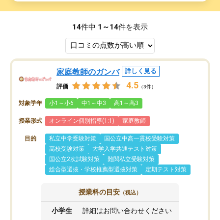
14
件中
1～14
件を表示
家庭教師のガンバ
詳しく見る
4.5
評価
（3件）
対象学年
小1～小6
中1～中3
高1～高3
授業形式
オンライン個別指導(1:1)
家庭教師
目的
私立中学受験対策
国公立中高一貫校受験対策
高校受験対策
大学入学共通テスト対策
国公立2次試験対策
難関私立受験対策
総合型選抜・学校推薦型選抜対策
定期テスト対策
授業料の目安
（税込）
小学生
詳細はお問い合わせください