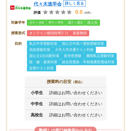
代々木進学会
詳しく見る
0.0
評価
（0件）
対象学年
小1～小6
中1～中3
高1～高3
浪人生
授業形式
オンライン個別指導(1:1)
家庭教師
目的
私立中学受験対策
国公立中高一貫校受験対策
高校受験対策
大学入学共通テスト対策
国公立2次試験対策
医学部受験
難関私立受験対策
医・歯・薬系対策
総合型選抜・学校推薦型選抜対策
定期テスト対策
授業料の目安
（税込）
小学生
詳細はお問い合わせください
中学生
詳細はお問い合わせください
高校生
詳細はお問い合わせください
塾探しの窓口編集部からみた