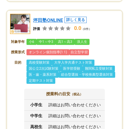
坪田塾ONLINE
詳しく見る
0.0
評価
（0件）
対象学年
小6
中1～中3
高1～高3
浪人生
授業形式
オンライン個別指導(1:1)
自立型学習
目的
高校受験対策
大学入学共通テスト対策
国公立2次試験対策
医学部受験
難関私立受験対策
医・歯・薬系対策
総合型選抜・学校推薦型選抜対策
定期テスト対策
授業料の目安
（税込）
小学生
詳細はお問い合わせください
中学生
詳細はお問い合わせください
高校生
詳細はお問い合わせください