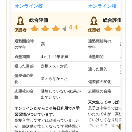
オンライン校
オンライン校
総合評価
総合評価
4.4
保護者
保護者
通塾開始時
通塾開始時の
高1
高3
の学年
学年
通塾期間
4ヵ月～1年未満
通塾期間
4ヵ月
通った目的
定期テスト対策
大学入
通った目的
対策
偏差値の変
変わらなかった
化
偏差値の変化
上がっ
志望校の合
受験していない/結果が
志望校の合格
合格し
格
出ていない
東大生ってやっぱりすご
息子は中学まではそこそ
オンラインだからこそ毎日利用でき学
いたのですが、高校に入
習習慣がついています。
ていけなくなり対面の塾
高校入学してすぐは頑張っていました
でいたので、違うアプロ
が、部活動が忙しくなって学習時間が
考えて入りました。地元