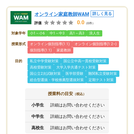
オンライン家庭教師WAM
詳しく見る
0.0
評価
（0件）
対象学年
小1～小6
中1～中3
高1～高3
浪人生
授業形式
オンライン個別指導(1:1)
オンライン個別指導(1:2~)
個別指導(1:1)
家庭教師
目的
私立中学受験対策
国公立中高一貫校受験対策
高校受験対策
大学入学共通テスト対策
国公立2次試験対策
医学部受験
難関私立受験対策
総合型選抜・学校推薦型選抜対策
定期テスト対策
授業料の目安
（税込）
小学生
詳細はお問い合わせください
中学生
詳細はお問い合わせください
高校生
詳細はお問い合わせください