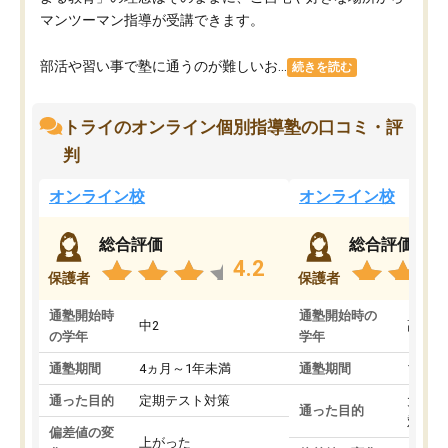
マンツーマン指導が受講できます。
部活や習い事で塾に通うのが難しいお...
続きを読む
トライのオンライン個別指導塾の口コミ・評
判
オンライン校
オンライン校
総合評価
総合評価
4.2
保護者
保護者
通塾開始時
通塾開始時の
中2
高3
の学年
学年
通塾期間
4ヵ月～1年未満
通塾期間
1～3
通った目的
定期テスト対策
大学入
通った目的
対策
偏差値の変
上がった