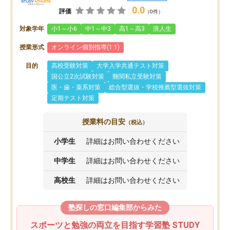
0.0
評価
（0件）
対象学年
小1～小6
中1～中3
高1～高3
浪人生
授業形式
オンライン個別指導(1:1)
目的
高校受験対策
大学入学共通テスト対策
国公立2次試験対策
難関私立受験対策
医・歯・薬系対策
総合型選抜・学校推薦型選抜対策
定期テスト対策
授業料の目安
（税込）
小学生
詳細はお問い合わせください
中学生
詳細はお問い合わせください
高校生
詳細はお問い合わせください
塾探しの窓口編集部からみた
スポーツと勉強の両立を目指す学習塾 STUDY