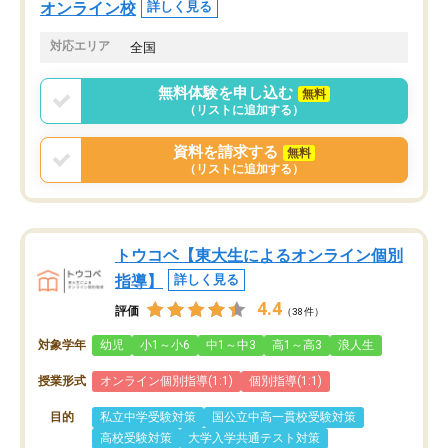
オンライン校
詳しく見る
対応エリア
全国
無料体験を申し込む
無料
（リストに追加する）
資料を請求する
無料
（リストに追加する）
トウコベ【東大生によるオンライン個別
指導】
詳しく見る
4.4
評価
（38件）
対象学年
幼児
小1～小6
中1～中3
高1～高3
浪人生
授業形式
オンライン個別指導(1:1)
個別指導(1:1)
目的
私立中学受験対策
国公立中高一貫校受験対策
高校受験対策
大学入学共通テスト対策