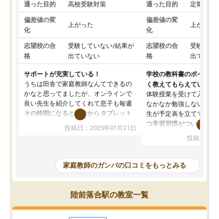
通った目的
高校受験対策
通った目的
定期テス
偏差値の変
偏差値の変
上がった
上がった
化
化
志望校の合
受験していない/結果が
志望校の合
受験して
格
出ていない
格
出ていな
サポートが充実している！
学校の教科書のポイント
うちは田舎で家庭教師なんてできるの
く教えてもらえている
かなと思ってましたが、オンラインで
体験授業を受けて入塾し
良い先生を紹介してくれて息子も毎週
なかなか勉強しない息子
その時間になると自分からタブレット
生が予定表を立ててくれ
を開いてzoomを繋げるようになりまし
つ学習習慣がついてきま
投稿日：2025年01月21日
た！5科目なんでもOKなのもとても気
オンラインで週に一度の
投稿日：20
に入っています
指導が無い日も予定表に
成績もだいぶ下の方でしたが、通い始
したり、LINEでわから
めて1年ほどだった今では平均点以上の
問できるのでとても助か
家庭教師のガンバの口コミをもっとみる
科目が増えてきました！あと1年受験ま
であるので無料の週末教室を使用しな
がら頑張って欲しいと思います！
陸前落合駅の教室一覧