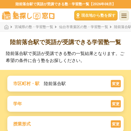
陸前落合駅で英語が受講できる塾・学習塾一覧【2026年08月】
現在地から塾を探す
宮城県の塾・学習塾一覧
仙台市青葉区の塾・学習塾一覧
陸前落合
陸前落合駅で英語が受講できる学習塾一覧
陸前落合駅で英語が受講できる塾の一覧結果となります。ご
希望の条件に合う塾をお探しください。
市区町村・駅
陸前落合駅
変更
学年
変更
授業形式
変更