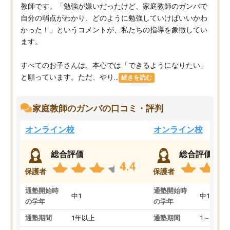
教師です。「勉強が嫌いだったけど、家庭教師のガンバで
自分の弱点がわかり、どのように勉強していけばいいかわ
かった！」というコメントが、私たちの指導を象徴してい
ます。
すべてのお子さんは、本心では「できるようになりたい」
と願っています。ただ、やり...
続きを読む
家庭教師のガンバの口コミ・評判
オンライン校
オンライン校
総合評価
総合評価
4.4
保護者
保護者
通塾開始時
通塾開始時
中1
中1
の学年
の学年
通塾期間
1年以上
通塾期間
1～3ヵ月