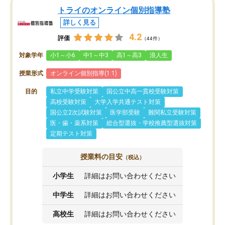
トライのオンライン個別指導塾
詳しく見る
4.2
評価
（44件）
対象学年
小1～小6
中1～中3
高1～高3
浪人生
授業形式
オンライン個別指導(1:1)
目的
私立中学受験対策
国公立中高一貫校受験対策
高校受験対策
大学入学共通テスト対策
国公立2次試験対策
医学部受験
難関私立受験対策
医・歯・薬系対策
総合型選抜・学校推薦型選抜対策
定期テスト対策
授業料の目安
（税込）
小学生
詳細はお問い合わせください
中学生
詳細はお問い合わせください
高校生
詳細はお問い合わせください