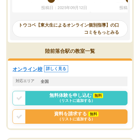
か、オプションは付帯するかなど選ぶ
教科でも)。受講科目や
投稿日：2025年09月12日
投稿日：20
事が出来ました。
めれるので、個人に合っ
講師とのマッチング後講師との初回ミ
ると思います。カリキュ
ーティングを行い、その講師で良いか
いなのがあり(有料)、受
トウコベ【東大生によるオンライン個別指導】の口
他の講師を希望するか子供との相性も
ことをどんなスケジュー
コミをもっとみる
見てから講師を決定する事ができま
くか相談したのですが、
す。
ち期待したものではなく
うちの子は、初回面談の講師の方で決
内容でした。それでも明
陸前落合駅の教室一覧
定しました。
やる気も出ましたし、苦
くなってきたようなので
オンラインツールを使用した単語帳の
お願いして良かったと思
オンライン校
詳しく見る
共有があり宿題もそちらで出される形
も合わなければチェンジ
でした。
娘は3科目ともずっと同
対応エリア
全国
2ヶ月で担当講師の方がお辞めになると
言う事で講師変更の申し出があり、あ
無料体験を申し込む
無料
まりに短期での変更だった為、塾に通
（リストに追加する）
う事にして退会しました。遅れも取り
戻せ、授業内容や講師の方は良かった
資料を請求する
無料
と思います。
（リストに追加する）