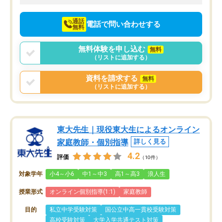
向けて頑張っています。
通話
電話で問い合わせする
無料
無料体験を申し込む
無料
（リストに追加する）
資料を請求する
無料
（リストに追加する）
東大先生｜現役東大生によるオンライン
家庭教師・個別指導
詳しく見る
4.2
評価
（10件）
対象学年
小4～小6
中1～中3
高1～高3
浪人生
授業形式
オンライン個別指導(1:1)
家庭教師
目的
私立中学受験対策
国公立中高一貫校受験対策
高校受験対策
大学入学共通テスト対策