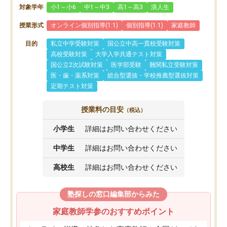
対象学年
小1～小6
中1～中3
高1～高3
浪人生
授業形式
オンライン個別指導(1:1)
個別指導(1:1)
家庭教師
目的
私立中学受験対策
国公立中高一貫校受験対策
高校受験対策
大学入学共通テスト対策
国公立2次試験対策
医学部受験
難関私立受験対策
医・歯・薬系対策
総合型選抜・学校推薦型選抜対策
定期テスト対策
授業料の目安
（税込）
小学生
詳細はお問い合わせください
中学生
詳細はお問い合わせください
高校生
詳細はお問い合わせください
塾探しの窓口編集部からみた
家庭教師学参のおすすめポイント