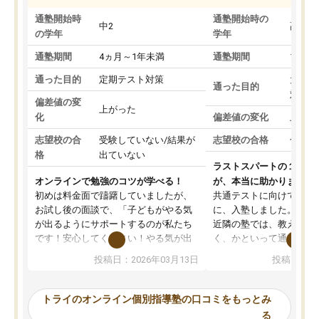
通塾開始時
通塾開始時の
中2
高3
の学年
学年
通塾期間
4ヵ月～1年未満
通塾期間
1～3
通った目的
定期テスト対策
大学入
通った目的
対策
偏差値の変
上がった
化
偏差値の変化
上がっ
志望校の合
受験していない/結果が
志望校の合格
合格し
格
出ていない
ラストスパートの１か月
オンラインで勉強のコツが学べる！
が、本当に助かりました
初めは料金面で躊躇していましたが、
共通テストに向けての追
お試し後の面談で、「子どもがやる気
に、入塾しました。田舎
が出るようにサポートするのが私たち
近隣の塾では、教えても
です！安心してください！やる気が出
く、かといって通うには
ないのは私たち講師の責任です」と言
が、トライならオンライ
投稿日：2026年03月13日
投稿日：20
ってくださり、確かに！と考えて、思
可能なので本当に助かり
い切って入塾しました。英語が苦手だ
テストの内容重視でした
ったんですが、学生の先生から学ぶこ
らないところをピンポイ
トライのオンライン個別指導塾の口コミをもっとみ
とで、勉強のコツみたいなものをつか
頂いて、とてもわかりや
る