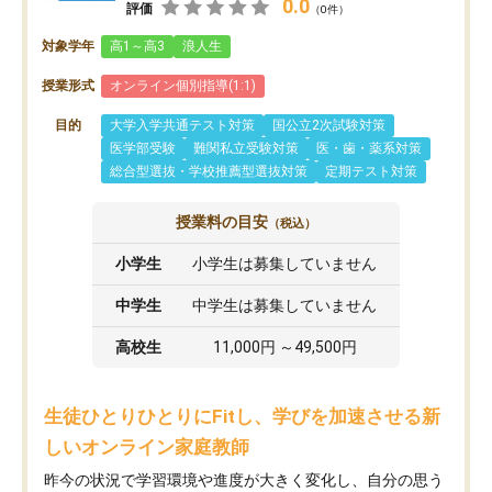
0.0
評価
（0件）
対象学年
高1～高3
浪人生
授業形式
オンライン個別指導(1:1)
目的
大学入学共通テスト対策
国公立2次試験対策
医学部受験
難関私立受験対策
医・歯・薬系対策
総合型選抜・学校推薦型選抜対策
定期テスト対策
授業料の目安
（税込）
小学生
小学生は募集していません
中学生
中学生は募集していません
高校生
11,000円 ～49,500円
生徒ひとりひとりにFitし、学びを加速させる新
しいオンライン家庭教師
昨今の状況で学習環境や進度が大きく変化し、自分の思う