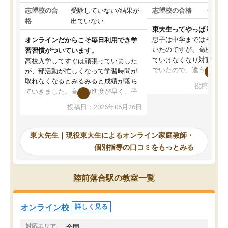
志望校の合
受験していない/結果が
志望校の合格
合格し
格
出ていない
東大生ってやっぱりすご
息子は中学まではそこそ
オンラインだからこそ毎日利用でき学
いたのですが、高校に入
習習慣がついています。
ていけなくなり対面の塾
高校入学してすぐは頑張っていました
でいたので、違うアプロ
が、部活動が忙しくなって学習時間が
考えて入りました。地元
取れなくなるとみるみると成績が落ち
投稿日：20
で、当初は模試でD判定
ていきました。高校の進度が早く、子
していたのですが、やは
供も家に帰って勉強の話すると嫌な反
投稿日：2026年06月26日
験勉強に詳しく、先生か
応を示します。東大先生にお願いして
受け合格できました。ま
からは効率的な計画を先生が立ててく
自習室が毎日使えていつ
れるので、親としても安心です。毎日
東大先生｜現役東大生によるオンライン家庭教師・
るのが心強かったようで
使える自習室とかもあり、わからない
個別指導の口コミをもっとみる
謝です。
ところがあれば先生が回答してくれる
のも重宝しています。
陸前落合駅の教室一覧
オンライン校
詳しく見る
対応エリア
全国