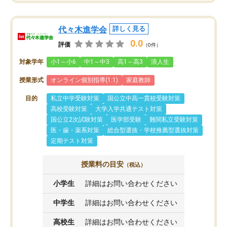
代々木進学会
詳しく見る
0.0
評価
（0件）
対象学年
小1～小6
中1～中3
高1～高3
浪人生
授業形式
オンライン個別指導(1:1)
家庭教師
目的
私立中学受験対策
国公立中高一貫校受験対策
高校受験対策
大学入学共通テスト対策
国公立2次試験対策
医学部受験
難関私立受験対策
医・歯・薬系対策
総合型選抜・学校推薦型選抜対策
定期テスト対策
授業料の目安
（税込）
小学生
詳細はお問い合わせください
中学生
詳細はお問い合わせください
高校生
詳細はお問い合わせください