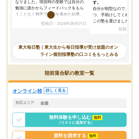
なりました。現役時の受験では自分の
す。
勉強に誰かからフィードバックをもら
自分が朝型なので、自習
うことなく独学で勉強を進めた結果、
つ、手助けしてくれる設
入試本番に地歴の学習が間に合わず不
この塾を選びました。
投稿日：2026年08月01日
合格となってしまいました。その経験
投稿日：20
を踏まえ、浪人が決まった際に勉強計
画を考えてもらえる塾を探した結果、
東大毎日塾にたどり着きました。学習
東大毎日塾｜東大生から毎日指導が受け放題のオン
の長期計画や日々の勉強のやり方につ
ライン個別指導塾の口コミをもっとみる
いて客観的なアドバイスをいただけた
ので、自信をもって受験勉強を進める
ことができました。自分のように勉強
陸前落合駅の教室一覧
のやり方や進捗管理で苦労している方
には特におすすめしたい塾です。
オンライン校
詳しく見る
対応エリア
全国
無料体験を申し込む
無料
（リストに追加する）
資料を請求する
無料