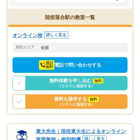
み、徐々に成績が上がったらいいなと
していました。一生を左
思っていました。何が今足りないのか
スト、多少お金がかかっ
を的確に指導いただき、子どももびっ
思い切って入塾してよか
陸前落合駅の教室一覧
くりするほど楽しんでやる気を持って
塾を受けています。狙い通り、少しず
つ成績も上がり、苦手意識も無くなっ
オンライン校
詳しく見る
てきたので、さらに苦手な数学も追加
でお願いしました。来年の高校受験に
対応エリア
全国
向けて頑張っています。
通話
電話で問い合わせする
無料
無料体験を申し込む
無料
（リストに追加する）
資料を請求する
無料
（リストに追加する）
東大先生｜現役東大生によるオンライン
家庭教師・個別指導
詳しく見る