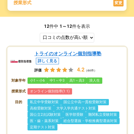
授業形式
変更
12
件中
1～12
件を表示
トライのオンライン個別指導塾
詳しく見る
4.2
評価
（44件）
対象学年
小1～小6
中1～中3
高1～高3
浪人生
授業形式
オンライン個別指導(1:1)
目的
私立中学受験対策
国公立中高一貫校受験対策
高校受験対策
大学入学共通テスト対策
国公立2次試験対策
医学部受験
難関私立受験対策
医・歯・薬系対策
総合型選抜・学校推薦型選抜対策
定期テスト対策