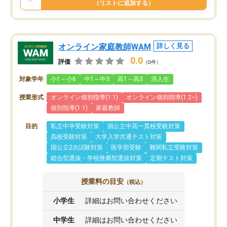
（リストに追加する）
オンライン家庭教師WAM
詳しく見る
0.0
評価
（0件）
対象学年
小1～小6
中1～中3
高1～高3
浪人生
授業形式
オンライン個別指導(1:1)
オンライン個別指導(1:2~)
個別指導(1:1)
家庭教師
目的
私立中学受験対策
国公立中高一貫校受験対策
高校受験対策
大学入学共通テスト対策
国公立2次試験対策
医学部受験
難関私立受験対策
総合型選抜・学校推薦型選抜対策
定期テスト対策
授業料の目安
（税込）
小学生
詳細はお問い合わせください
中学生
詳細はお問い合わせください