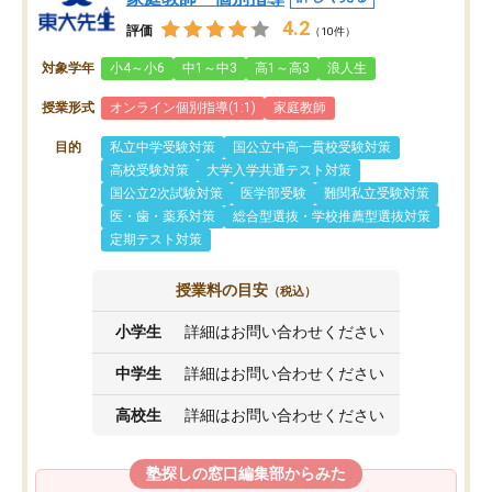
4.2
評価
（10件）
対象学年
小4～小6
中1～中3
高1～高3
浪人生
授業形式
オンライン個別指導(1:1)
家庭教師
目的
私立中学受験対策
国公立中高一貫校受験対策
高校受験対策
大学入学共通テスト対策
国公立2次試験対策
医学部受験
難関私立受験対策
医・歯・薬系対策
総合型選抜・学校推薦型選抜対策
定期テスト対策
授業料の目安
（税込）
小学生
詳細はお問い合わせください
中学生
詳細はお問い合わせください
高校生
詳細はお問い合わせください
塾探しの窓口編集部からみた