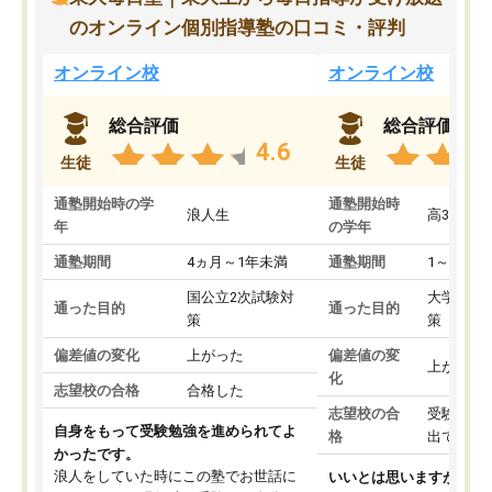
のオンライン個別指導塾の口コミ・評判
オンライン校
オンライン校
総合評価
総合評価
4.6
生徒
生徒
通塾開始時の学
通塾開始時
浪人生
高3
年
の学年
通塾期間
4ヵ月～1年未満
通塾期間
1～3ヵ月
国公立2次試験対
大学入学
通った目的
通った目的
策
策
偏差値の変化
上がった
偏差値の変
上がった
化
志望校の合格
合格した
志望校の合
受験して
自身をもって受験勉強を進められてよ
格
出ていな
かったです。
浪人をしていた時にこの塾でお世話に
いいとは思いますが、料