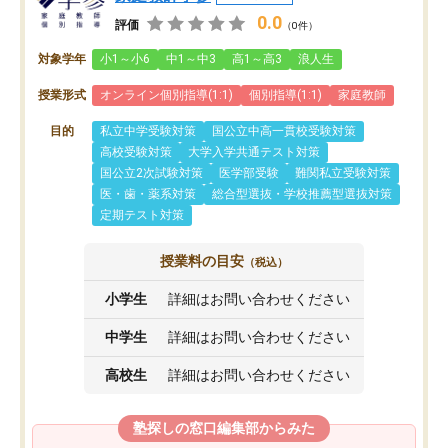
0.0
評価
（0件）
対象学年
小1～小6
中1～中3
高1～高3
浪人生
授業形式
オンライン個別指導(1:1)
個別指導(1:1)
家庭教師
目的
私立中学受験対策
国公立中高一貫校受験対策
高校受験対策
大学入学共通テスト対策
国公立2次試験対策
医学部受験
難関私立受験対策
医・歯・薬系対策
総合型選抜・学校推薦型選抜対策
定期テスト対策
授業料の目安
（税込）
小学生
詳細はお問い合わせください
中学生
詳細はお問い合わせください
高校生
詳細はお問い合わせください
塾探しの窓口編集部からみた