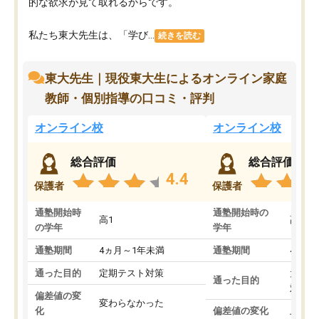
的な欲求が見て取れるからです。
私たち東大先生は、「学び...
続きを読む
東大先生｜現役東大生によるオンライン家庭
教師・個別指導の口コミ・評判
オンライン校
オンライン校
総合評価
総合評価
4.4
保護者
保護者
通塾開始時
通塾開始時の
高1
高3
の学年
学年
通塾期間
4ヵ月～1年未満
通塾期間
4ヵ月
通った目的
定期テスト対策
大学入
通った目的
対策
偏差値の変
変わらなかった
化
偏差値の変化
上がっ