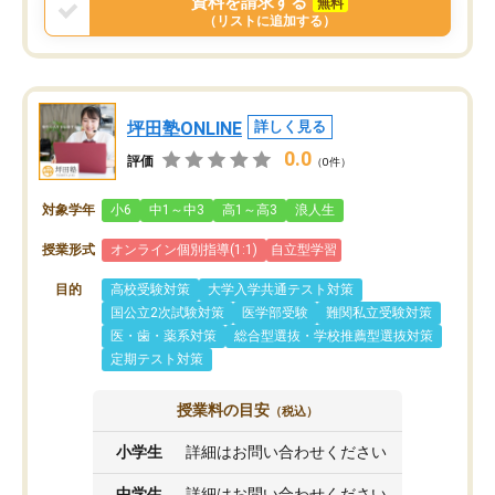
資料を請求する
無料
（リストに追加する）
坪田塾ONLINE
詳しく見る
0.0
評価
（0件）
対象学年
小6
中1～中3
高1～高3
浪人生
授業形式
オンライン個別指導(1:1)
自立型学習
目的
高校受験対策
大学入学共通テスト対策
国公立2次試験対策
医学部受験
難関私立受験対策
医・歯・薬系対策
総合型選抜・学校推薦型選抜対策
定期テスト対策
授業料の目安
（税込）
小学生
詳細はお問い合わせください
中学生
詳細はお問い合わせください