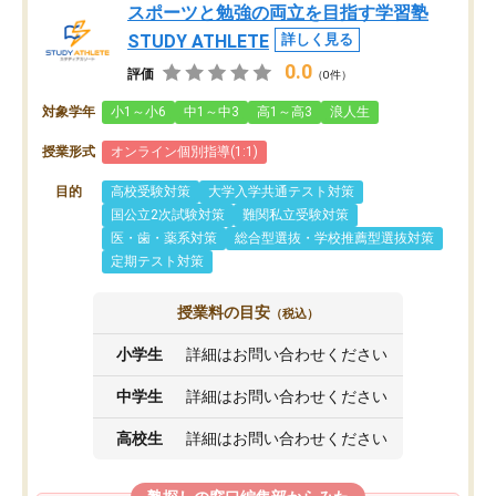
スポーツと勉強の両立を目指す学習塾
STUDY ATHLETE
詳しく見る
0.0
評価
（0件）
対象学年
小1～小6
中1～中3
高1～高3
浪人生
授業形式
オンライン個別指導(1:1)
目的
高校受験対策
大学入学共通テスト対策
国公立2次試験対策
難関私立受験対策
医・歯・薬系対策
総合型選抜・学校推薦型選抜対策
定期テスト対策
授業料の目安
（税込）
小学生
詳細はお問い合わせください
中学生
詳細はお問い合わせください
高校生
詳細はお問い合わせください