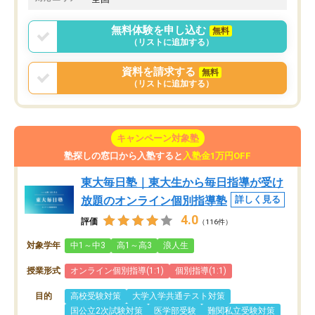
無料体験を申し込む
無料
（リストに追加する）
資料を請求する
無料
（リストに追加する）
キャンペーン対象塾
塾探しの窓口から入塾すると
入塾金1万円OFF
東大毎日塾｜東大生から毎日指導が受け
放題のオンライン個別指導塾
詳しく見る
4.0
評価
（116件）
対象学年
中1～中3
高1～高3
浪人生
授業形式
オンライン個別指導(1:1)
個別指導(1:1)
目的
高校受験対策
大学入学共通テスト対策
国公立2次試験対策
医学部受験
難関私立受験対策