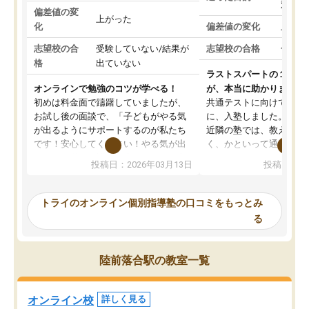
対策
偏差値の変
上がった
化
偏差値の変化
上がっ
志望校の合
受験していない/結果が
志望校の合格
合格し
格
出ていない
ラストスパートの１か月
オンラインで勉強のコツが学べる！
が、本当に助かりました
初めは料金面で躊躇していましたが、
共通テストに向けての追
お試し後の面談で、「子どもがやる気
に、入塾しました。田舎
が出るようにサポートするのが私たち
近隣の塾では、教えても
です！安心してください！やる気が出
く、かといって通うには
ないのは私たち講師の責任です」と言
が、トライならオンライ
投稿日：2026年03月13日
投稿日：20
ってくださり、確かに！と考えて、思
可能なので本当に助かり
い切って入塾しました。英語が苦手だ
テストの内容重視でした
ったんですが、学生の先生から学ぶこ
らないところをピンポイ
トライのオンライン個別指導塾の口コミをもっとみ
とで、勉強のコツみたいなものをつか
頂いて、とてもわかりや
る
み、徐々に成績が上がったらいいなと
していました。一生を左
思っていました。何が今足りないのか
スト、多少お金がかかっ
を的確に指導いただき、子どももびっ
思い切って入塾してよか
陸前落合駅の教室一覧
くりするほど楽しんでやる気を持って
塾を受けています。狙い通り、少しず
つ成績も上がり、苦手意識も無くなっ
オンライン校
詳しく見る