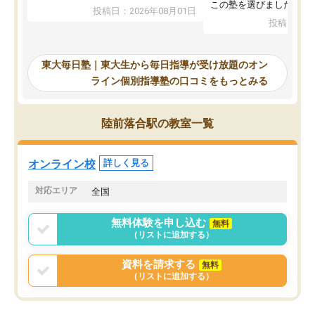
入試本番に地歴の学習が間に合わず不
この塾を選びました。
投稿日：2026年08月01日
合格となってしまいました。その経験
投稿日：20
を踏まえ、浪人が決まった際に勉強計
画を考えてもらえる塾を探した結果、
東大毎日塾にたどり着きました。学習
東大毎日塾｜東大生から毎日指導が受け放題のオン
の長期計画や日々の勉強のやり方につ
ライン個別指導塾の口コミをもっとみる
いて客観的なアドバイスをいただけた
ので、自信をもって受験勉強を進める
ことができました。自分のように勉強
陸前落合駅の教室一覧
のやり方や進捗管理で苦労している方
には特におすすめしたい塾です。
オンライン校
詳しく見る
対応エリア
全国
無料体験を申し込む
無料
（リストに追加する）
資料を請求する
無料
（リストに追加する）