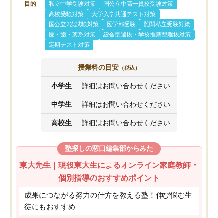
目的
私立中学受験対策
国公立中高一貫校受験対策
高校受験対策
大学入学共通テスト対策
国公立2次試験対策
医学部受験
難関私立受験対策
医・歯・薬系対策
総合型選抜・学校推薦型選抜対策
定期テスト対策
授業料の目安
（税込）
小学生
詳細はお問い合わせください
中学生
詳細はお問い合わせください
高校生
詳細はお問い合わせください
塾探しの窓口編集部からみた
東大先生｜現役東大生によるオンライン家庭教師・
個別指導のおすすめポイント
成果につながる努力の仕方を教える塾！伸び悩む生
徒にもおすすめ