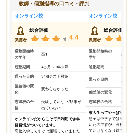
教師・個別指導の口コミ・評判
オンライン校
オンライン校
総合評価
総合評価
4.4
保護者
保護者
通塾開始時
通塾開始時の
高1
高3
の学年
学年
通塾期間
4ヵ月～1年未満
通塾期間
4ヵ月
通った目的
定期テスト対策
大学入
通った目的
対策
偏差値の変
変わらなかった
化
偏差値の変化
上がっ
志望校の合
受験していない/結果が
志望校の合格
合格し
格
出ていない
東大生ってやっぱりすご
息子は中学まではそこそ
オンラインだからこそ毎日利用でき学
いたのですが、高校に入
習習慣がついています。
ていけなくなり対面の塾
高校入学してすぐは頑張っていました