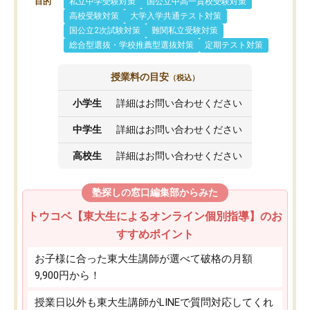
目的
私立中学受験対策
国公立中高一貫校受験対策
高校受験対策
大学入学共通テスト対策
国公立2次試験対策
難関私立受験対策
総合型選抜・学校推薦型選抜対策
定期テスト対策
授業料の目安
（税込）
小学生
詳細はお問い合わせください
中学生
詳細はお問い合わせください
高校生
詳細はお問い合わせください
塾探しの窓口編集部からみた
トウコベ【東大生によるオンライン個別指導】のお
すすめポイント
お子様に合った東大生講師が選べて破格の月額
9,900円から！
授業日以外も東大生講師がLINEで質問対応してくれ