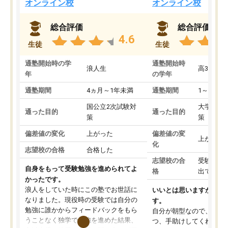
オンライン校
オンライン校
総合評価
総合評価
4.6
生徒
生徒
通塾開始時の学
通塾開始時
浪人生
高3
年
の学年
通塾期間
4ヵ月～1年未満
通塾期間
1～3ヵ月
国公立2次試験対
大学入学
通った目的
通った目的
策
策
偏差値の変化
上がった
偏差値の変
上がった
化
志望校の合格
合格した
志望校の合
受験して
自身をもって受験勉強を進められてよ
格
出ていな
かったです。
浪人をしていた時にこの塾でお世話に
いいとは思いますが、料
なりました。現役時の受験では自分の
す。
勉強に誰かからフィードバックをもら
自分が朝型なので、自習
うことなく独学で勉強を進めた結果、
つ、手助けしてくれる設