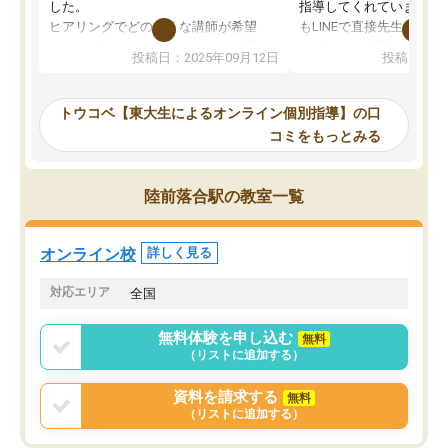
した。
指導してくれています。2
ヒアリングでどのような講師が希望
もLINEで直接先生に質問
か、オプションは付帯するかなど選ぶ
教科でも)。受講科目や
投稿日：2025年09月12日
投稿日：20
事が出来ました。
めれるので、個人に合っ
講師とのマッチング後講師との初回ミ
ると思います。カリキュ
ーティングを行い、その講師で良いか
いなのがあり(有料)、受
トウコベ【東大生によるオンライン個別指導】の口
他の講師を希望するか子供との相性も
ことをどんなスケジュー
コミをもっとみる
見てから講師を決定する事ができま
くか相談したのですが、
す。
ち期待したものではなく
うちの子は、初回面談の講師の方で決
内容でした。それでも明
陸前落合駅の教室一覧
定しました。
やる気も出ましたし、苦
くなってきたようなので
オンラインツールを使用した単語帳の
お願いして良かったと思
オンライン校
詳しく見る
共有があり宿題もそちらで出される形
も合わなければチェンジ
でした。
娘は3科目ともずっと同
対応エリア
全国
2ヶ月で担当講師の方がお辞めになると
言う事で講師変更の申し出があり、あ
無料体験を申し込む
無料
まりに短期での変更だった為、塾に通
（リストに追加する）
う事にして退会しました。遅れも取り
戻せ、授業内容や講師の方は良かった
資料を請求する
無料
と思います。
（リストに追加する）