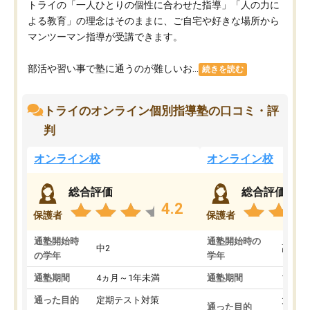
トライの「一人ひとりの個性に合わせた指導」「人の力に
よる教育」の理念はそのままに、ご自宅や好きな場所から
マンツーマン指導が受講できます。
部活や習い事で塾に通うのが難しいお...
続きを読む
トライのオンライン個別指導塾の口コミ・評
判
オンライン校
オンライン校
総合評価
総合評価
4.2
保護者
保護者
通塾開始時
通塾開始時の
中2
高3
の学年
学年
通塾期間
4ヵ月～1年未満
通塾期間
1～3
通った目的
定期テスト対策
大学入
通った目的