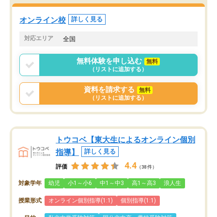
オンライン校
詳しく見る
対応エリア
全国
無料体験を申し込む
無料
（リストに追加する）
資料を請求する
無料
（リストに追加する）
トウコベ【東大生によるオンライン個別
指導】
詳しく見る
4.4
評価
（38件）
対象学年
幼児
小1～小6
中1～中3
高1～高3
浪人生
授業形式
オンライン個別指導(1:1)
個別指導(1:1)