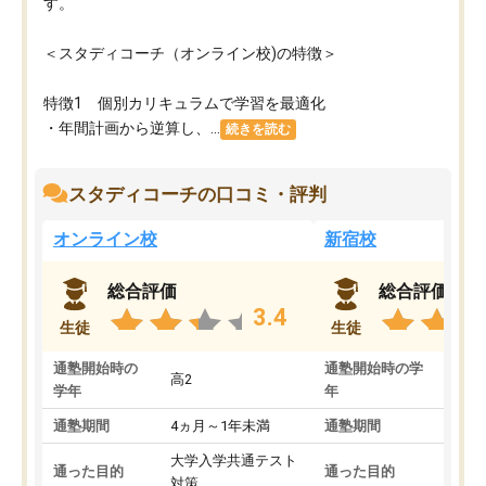
す。
＜スタディコーチ（オンライン校)の特徴＞
特徴1 個別カリキュラムで学習を最適化
・年間計画から逆算し、...
続きを読む
スタディコーチの口コミ・評判
オンライン校
新宿校
総合評価
総合評価
3.4
生徒
生徒
通塾開始時の
通塾開始時の学
高2
高2
学年
年
通塾期間
4ヵ月～1年未満
通塾期間
1～
大学入学共通テスト
国公
通った目的
通った目的
対策
策