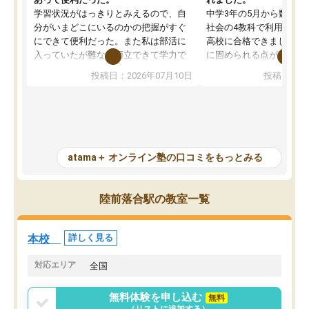
学習状況がはっきりとみえるので、自
中学3年の5月から数学・
分がいまどこにいるのかの把握がすぐ
社会の4教科で利用し、偏
にできて便利だった。また私は部活に
高校に合格できました。
入っていたが難なく両立できて学力で
に固められる点が魅力で
も部活でも結果を残すことができてよ
れる「ウォームアップ」
投稿日：2026年07月10日
投稿日：20
かった。また問題演習の際に、自分が
項目のおかげで、手軽に
一度間違えた問題を繰り返し学習でき
せられます。何度も間違
たので苦手だった英語の克服につなが
「特訓」項目で徹底的に
った点もよかった。ただAIをアピール
め、苦手克服に非常に役
して活用するのは良かった点もあった
また、その日の勉強時間
が、自分で自分の管理ができない人に
元数が可視化されるので
atama＋ オンライン塾の口コミをもっとみる
とっては難しい部分もあるのではない
しながら意欲的に取り組
かと思った。
常に効果を実感している
になった現在も大学受験
陸前落合駅の教室一覧
して利用しており、自信
すめできる塾です。
本校
詳しく見る
対応エリア
全国
無料体験を申し込む
無料
（リストに追加する）