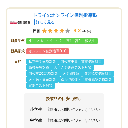
トライのオンライン個別指導塾
詳しく見る
4.2
評価
（44件）
対象学年
小1～小6
中1～中3
高1～高3
浪人生
授業形式
オンライン個別指導(1:1)
目的
私立中学受験対策
国公立中高一貫校受験対策
高校受験対策
大学入学共通テスト対策
国公立2次試験対策
医学部受験
難関私立受験対策
医・歯・薬系対策
総合型選抜・学校推薦型選抜対策
定期テスト対策
授業料の目安
（税込）
小学生
詳細はお問い合わせください
中学生
詳細はお問い合わせください