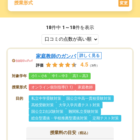
授業形式
変更
18
件中
1～18
件を表示
家庭教師のガンバ
詳しく見る
4.5
評価
（3件）
対象学年
小1～小6
中1～中3
高1～高3
授業形式
オンライン個別指導(1:1)
家庭教師
目的
私立中学受験対策
国公立中高一貫校受験対策
高校受験対策
大学入学共通テスト対策
国公立2次試験対策
難関私立受験対策
総合型選抜・学校推薦型選抜対策
定期テスト対策
授業料の目安
（税込）