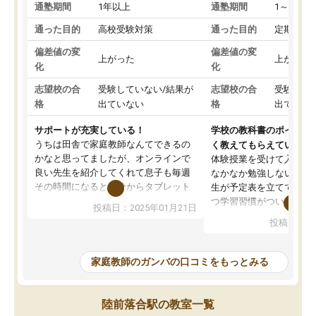
通塾期間
1年以上
通塾期間
1～3ヵ月
通った目的
高校受験対策
通った目的
定期テス
偏差値の変
偏差値の変
上がった
上がった
化
化
志望校の合
受験していない/結果が
志望校の合
受験して
格
出ていない
格
出ていな
サポートが充実している！
学校の教科書のポイント
うちは田舎で家庭教師なんてできるの
く教えてもらえている
かなと思ってましたが、オンラインで
体験授業を受けて入塾し
良い先生を紹介してくれて息子も毎週
なかなか勉強しない息子
その時間になると自分からタブレット
生が予定表を立ててくれ
を開いてzoomを繋げるようになりまし
つ学習習慣がついてきま
投稿日：2025年01月21日
た！5科目なんでもOKなのもとても気
オンラインで週に一度の
投稿日：20
に入っています
指導が無い日も予定表に
成績もだいぶ下の方でしたが、通い始
したり、LINEでわから
めて1年ほどだった今では平均点以上の
問できるのでとても助か
家庭教師のガンバの口コミをもっとみる
科目が増えてきました！あと1年受験ま
であるので無料の週末教室を使用しな
がら頑張って欲しいと思います！
陸前落合駅の教室一覧