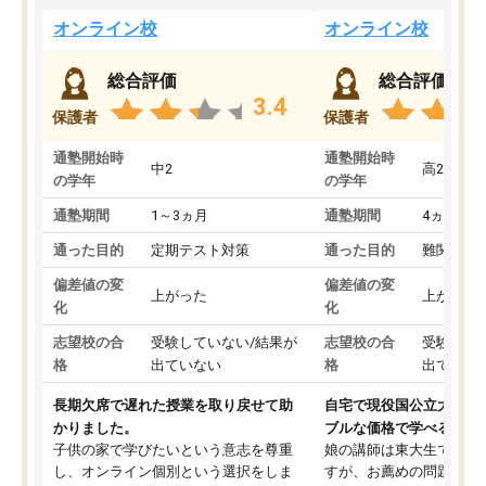
オンライン校
オンライン校
総合評価
総合評価
3.4
保護者
保護者
通塾開始時
通塾開始時
中2
高2
の学年
の学年
通塾期間
1～3ヵ月
通塾期間
4ヵ月～1
通った目的
定期テスト対策
通った目的
難関私立
偏差値の変
偏差値の変
上がった
上がった
化
化
志望校の合
受験していない/結果が
志望校の合
受験して
格
出ていない
格
出ていな
長期欠席で遅れた授業を取り戻せて助
自宅で現役国公立大学生
かりました。
ブルな価格で学べる
子供の家で学びたいという意志を尊重
娘の講師は東大生では無
し、オンライン個別という選択をしま
すが、お薦めの問題集や