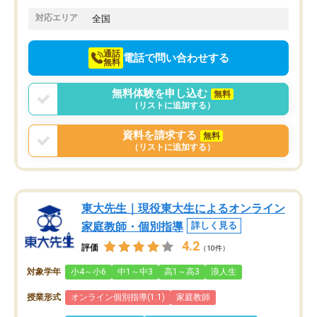
てきたので、さらに苦手な数学も追加
でお願いしました。来年の高校受験に
対応エリア
全国
向けて頑張っています。
通話
電話で問い合わせする
無料
無料体験を申し込む
無料
（リストに追加する）
資料を請求する
無料
（リストに追加する）
東大先生｜現役東大生によるオンライン
家庭教師・個別指導
詳しく見る
4.2
評価
（10件）
対象学年
小4～小6
中1～中3
高1～高3
浪人生
授業形式
オンライン個別指導(1:1)
家庭教師