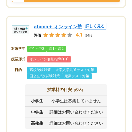
atama＋ オンライン塾
詳しく見る
4.1
評価
（9件）
対象学年
中1～中2
高1～高2
授業形式
オンライン個別指導(1:1)
目的
高校受験対策
大学入学共通テスト対策
国公立2次試験対策
定期テスト対策
授業料の目安
（税込）
小学生
小学生は募集していません
中学生
詳細はお問い合わせください
高校生
詳細はお問い合わせください