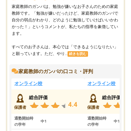
家庭教師のガンバは、勉強が嫌いなお子さんのための家庭
教師です。「勉強が嫌いだったけど、家庭教師のガンバで
自分の弱点がわかり、どのように勉強していけばいいかわ
かった！」というコメントが、私たちの指導を象徴してい
ます。
すべてのお子さんは、本心では「できるようになりたい」
と願っています。ただ、やり...
続きを読む
家庭教師のガンバの口コミ・評判
オンライン校
オンライン校
総合評価
総合評価
4.4
保護者
保護者
通塾開始時
通塾開始時
中1
中1
の学年
の学年