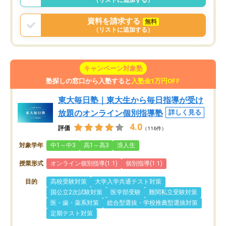
資料を請求する
無料
（リストに追加する）
キャンペーン対象塾
塾探しの窓口から入塾すると
入塾金1万円OFF
東大毎日塾｜東大生から毎日指導が受け
放題のオンライン個別指導塾
詳しく見る
4.0
評価
（116件）
対象学年
中1～中3
高1～高3
浪人生
授業形式
オンライン個別指導(1:1)
個別指導(1:1)
目的
高校受験対策
大学入学共通テスト対策
国公立2次試験対策
医学部受験
難関私立受験対策
医・歯・薬系対策
総合型選抜・学校推薦型選抜対策
定期テスト対策