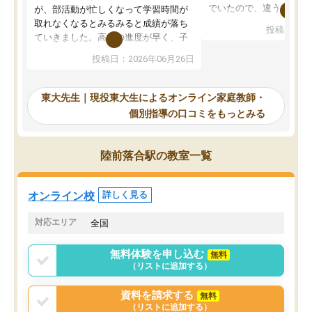
でいたので、違うアプロ
が、部活動が忙しくなって学習時間が
考えて入りました。地元
取れなくなるとみるみると成績が落ち
投稿日：20
で、当初は模試でD判定
ていきました。高校の進度が早く、子
していたのですが、やは
供も家に帰って勉強の話すると嫌な反
投稿日：2026年06月26日
験勉強に詳しく、先生か
応を示します。東大先生にお願いして
受け合格できました。ま
からは効率的な計画を先生が立ててく
自習室が毎日使えていつ
れるので、親としても安心です。毎日
東大先生｜現役東大生によるオンライン家庭教師・
るのが心強かったようで
使える自習室とかもあり、わからない
個別指導の口コミをもっとみる
謝です。
ところがあれば先生が回答してくれる
のも重宝しています。
陸前落合駅の教室一覧
オンライン校
詳しく見る
対応エリア
全国
無料体験を申し込む
無料
（リストに追加する）
資料を請求する
無料
（リストに追加する）