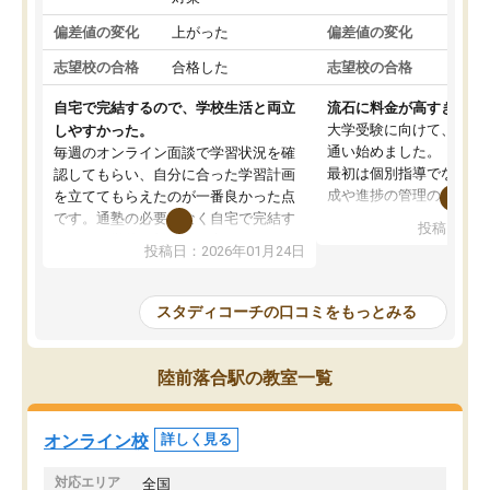
偏差値の変化
上がった
偏差値の変化
変わ
志望校の合格
合格した
志望校の合格
合格
自宅で完結するので、学校生活と両立
流石に料金が高すぎる
大学受験に向けて、高2
しやすかった。
通い始めました。
毎週のオンライン面談で学習状況を確
最初は個別指導でなく、
認してもらい、自分に合った学習計画
成や進捗の管理のみのコ
を立ててもらえたのが一番良かった点
ていましたが、あまり効
です。通塾の必要がなく自宅で完結す
投稿日：20
じ個別指導コースに変更
るため、学校や部活と両立しやすかっ
投稿日：2026年01月24日
講師には早稲田大学生の
たです。コーチが現役大学生で相談し
れましたが、はっきり言
やすく、勉強面だけでなく受験期の不
性が良くなかったです。
安も気軽に話せました。勉強習慣が身
スタディコーチの口コミをもっとみる
モチベーションが上がら
についたと感じています。また、チャ
にやめてしまいました。
ットで質問できるのも便利でした。一
追加で料金を払うことで
人では迷いがちだった受験勉強を、最
陸前落合駅の教室一覧
方に変更することも可能
後まで続けられたのはこの塾のおかげ
の方の予定が空いていな
だと思います。
そもそも月謝が高い塾な
オンライン校
詳しく見る
人には合わないと思いま
総合してあまりお勧めで
対応エリア
全国