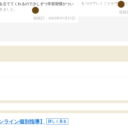
をつけていくことができま
を立ててくれるので少しずつ学習習慣がつい
期テストの成績が10点以上
きました。
投稿日
ても喜んでいます。
ンラインで週に一度の受講ですが、指導が無
投稿日：2025年01月21日
日も予定表に基づいて勉強したり、LINEでわ
らないところを質問できるのでとても助かっ
います。
ンライン個別指導】
詳しく見る