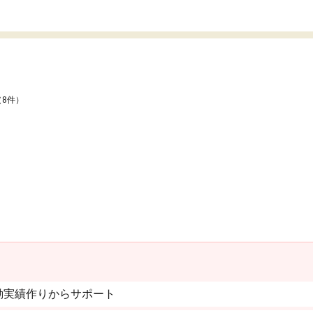
（8件）
動実績作りからサポート