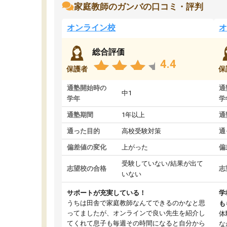
家庭教師のガンバの口コミ・評判
オンライン校
オ
総合評価
4.4
保護者
保
通塾開始時の
通
中1
学年
学
通塾期間
1年以上
通
通った目的
高校受験対策
通
偏差値の変化
上がった
偏
受験していない/結果が出て
志望校の合格
志
いない
サポートが充実している！
学
うちは田舎で家庭教師なんてできるのかなと思
も
ってましたが、オンラインで良い先生を紹介し
体
てくれて息子も毎週その時間になると自分から
な