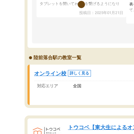
タブレットを開いてzoomを繋げるようになり
表
ました！5科目なんでもOKなのもとても気に入
て
投稿日：2025年01月21日
っています
オ
成績もだいぶ下の方でしたが、通い始めて1年ほ
い
どだった今では平均点以上の科目が増えてきま
か
した！あと1年受験まであるので無料の週末教室
て
を使用しながら頑張って欲しいと思います！
陸前落合駅の教室一覧
オンライン校
詳しく見る
対応エリア
全国
トウコベ【東大生によるオ