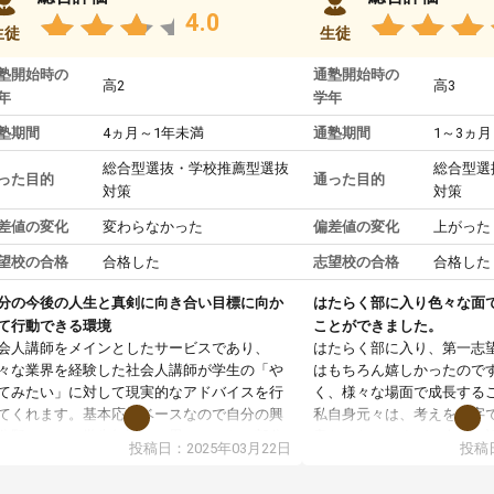
4.0
生徒
生徒
塾開始時の
通塾開始時の
高2
高3
年
学年
塾期間
4ヵ月～1年未満
通塾期間
1～3ヵ月
総合型選抜・学校推薦型選抜
総合型選
った目的
通った目的
対策
対策
差値の変化
変わらなかった
偏差値の変化
上がった
望校の合格
合格した
志望校の合格
合格した
分の今後の人生と真剣に向き合い目標に向か
はたらく部に入り色々な面
て行動できる環境
ことができました。
会人講師をメインとしたサービスであり、
はたらく部に入り、第一志
々な業界を経験した社会人講師が学生の「や
はもちろん嬉しかったので
てみたい」に対して現実的なアドバイスを行
く、様々な場面で成長する
てくれます。基本応援ベースなので自分の興
私自身元々は、考えを文字
分野について学生知識では思いつかない部分
意だったのですが、人前で
投稿日：2025年03月22日
投稿日
で深ぼる事が出来ます。
ケーションをとることが苦
合型選抜対策として志望理由書・面接・小論
しかし、はたらく部に入り