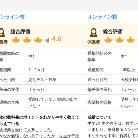
ンライン校
オンライン校
総合評価
総合評価
4.6
護者
保護者
塾開始時の
通塾開始時の
中1
中1
年
学年
塾期間
1～3ヵ月
通塾期間
1年以上
った目的
定期テスト対策
通った目的
高校受験
差値の変化
上がった
偏差値の変化
上がった
受験していない/結果が出て
受験して
望校の合格
志望校の合格
いない
いない
校の教科書のポイントをわかりやすく教えて
成績について
中学2年生の息子は、数学
らえている
いました。家庭教師ガンバ
験授業を受けて入塾しました。
手な部分を丁寧に解説して
かなか勉強しない息子でしたが、先生が予定