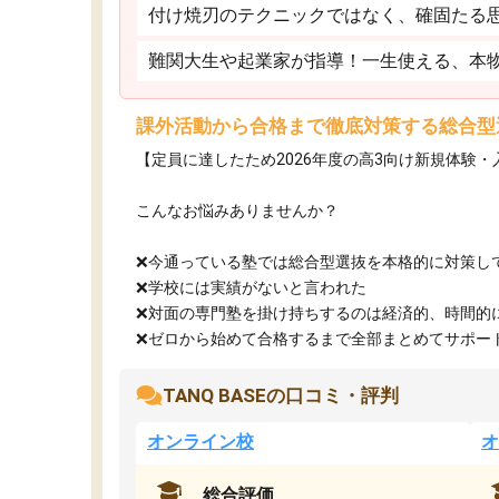
付け焼刃のテクニックではなく、確固たる
難関大生や起業家が指導！一生使える、本
課外活動から合格まで徹底対策する総合型
【定員に達したため2026年度の高3向け新規体験
こんなお悩みありませんか？
❌今通っている塾では総合型選抜を本格的に対策し
❌学校には実績がないと言われた
❌対面の専門塾を掛け持ちするのは経済的、時間的
❌ゼロから始めて合格するまで全部まとめてサポート.
TANQ BASEの口コミ・評判
オンライン校
オ
総合評価