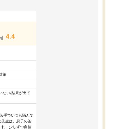
4.4
対策
いない/結果が出て
が苦手でいつも悩んで
の先生は、息子の苦
くれ、少しずつ自信