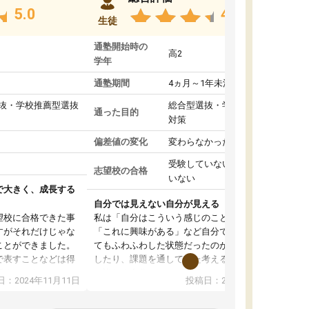
5.0
4.8
生徒
通塾開始時の
高2
学年
通塾期間
4ヵ月～1年未満
抜・学校推薦型選抜
総合型選抜・学校推薦型選抜
通った目的
対策
偏差値の変化
変わらなかった
受験していない/結果が出て
志望校の合格
いない
で大きく、成長する
自分では見えない自分が見える
望校に合格できた事
私は「自分はこういう感じのことがしたい」
すがそれだけじゃな
「これに興味がある」など自分で自己分析をし
ことができました。
てもふわふわした状態だったのが、コーチと話
で表すことなどは得
したり、課題を通してまた考えることで、もっ
話すことやコミュニ
と詳しく自分のことが理解できました。いつで
：2024年11月11日
投稿日：2024年10月31日
手でした。
も質問できるので、そこも1つの魅力です。ま
同じ学年の方々と関
た、はたらく部にいる生徒達は意識高い系の子