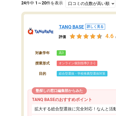
24
件中
1～20
件を表示
TANQ BASE
詳しく見る
4.6
評価
対象学年
高3
授業形式
オンライン個別指導(1:2~)
目的
総合型選抜・学校推薦型選抜対策
塾探しの窓口編集部からみた
TANQ BASEのおすすめポイント
拡大する総合型選抜に完全対応！なんと活