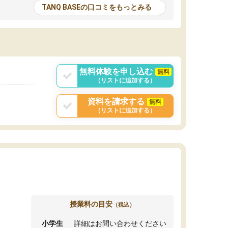
とる機会が増えたり
が多いので、その子達に感化されて自分も『も
TANQ BASEの口コミをもっとみる
次試験対策の面接練
っと何かに取り組んでみよう』と思えます。
てもらい飛躍的に成
はたらく部はオンラインなので、色々な場所の
面接自体も試験まで
コーチも生徒がいて、みんなフレンドリーなの
した。その結果本番
で気軽に話せるのでとても楽しいです。
りと伝えることもで
ことができました。
無料体験を申し込む
無料
（リストに追加する）
資料を請求する
無料
（リストに追加する）
授業料の目安
（税込）
小学生
詳細はお問い合わせください