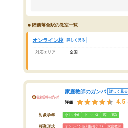
のため多くの意見を聞くことができ、より良い
文
ものを推敲することが可能だ。
て
どの人も優しく、親身に接してくださるのでや
う
る気も出て、良かったです！！
計
陸前落合駅の教室一覧
る
い
会
オンライン校
詳しく見る
の
対応エリア
全国
家庭教師のガンバ
詳しく見る
4.5
評価
対象学年
小1～小6
中1～中3
高1～高3
授業形式
オンライン個別指導(1:1)
家庭教師