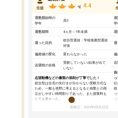
4.4
生徒
通塾開始時の
通
高3
学年
学
通塾期間
4ヵ月～1年未満
通
総合型選抜・学校推薦型選抜
通った目的
通
対策
偏差値の変化
変わらなかった
偏
受験していない/結果が出て
志
志望校の合格
いない
自
志望動機などの書類の添削が丁寧でした！
っ
総合型は合否の先行きが分からない受験方式な
社
ため、一般も視野に考えるとなると他塾との両
様
立がしやすい時間割りであった。また授業料も
っ
とても良かった。
っ
総合型の多くの塾は大学生が見ることが多い
味
投稿日：2025年03月22日
が、はたらく部総合型コースは大学生の目だけ
ま
でなく、数人の大人にも目を通して頂ける。そ
総