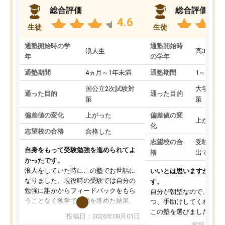
総合評価
総合評価
4.6
生徒
生徒
通塾開始時の学
通塾開始時
浪人生
高3
年
の学年
通塾期間
4ヵ月～1年未満
通塾期間
1～3ヵ月
国公立2次試験対
大学入学
通った目的
通った目的
策
策
偏差値の変化
上がった
偏差値の変
上がった
化
志望校の合格
合格した
志望校の合
受験して
自身をもって受験勉強を進められてよ
格
出ていな
かったです。
浪人をしていた時にこの塾でお世話に
いいとは思いますが、料
なりました。現役時の受験では自分の
す。
勉強に誰かからフィードバックをもら
自分が朝型なので、自習
うことなく独学で勉強を進めた結果、
つ、手助けしてくれる設
入試本番に地歴の学習が間に合わず不
この塾を選びました。
投稿日：2026年08月01日
合格となってしまいました。その経験
投稿日：20