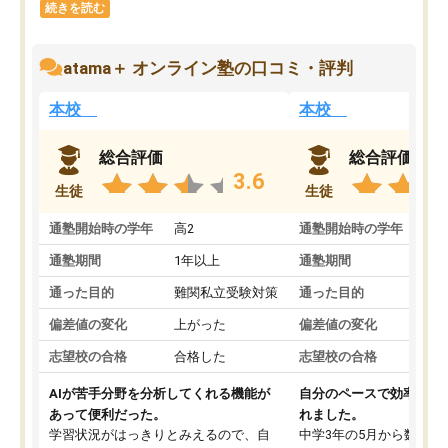
続きを読む
atama＋ オンライン塾の口コミ・評判
本校
本校
総合評価
総合評価
3.6
生徒
生徒
通塾開始時の学年
高2
通塾開始時の学年
中
通塾期間
1年以上
通塾期間
通った目的
難関私立受験対策
通った目的
偏差値の変化
上がった
偏差値の変化
志望校の合格
合格した
志望校の合格
AIが苦手分野を分析してくれる機能が
自分のペースで効率よく
あって便利だった。
れました。
学習状況がはっきりとみえるので、自
中学3年の5月から数学・