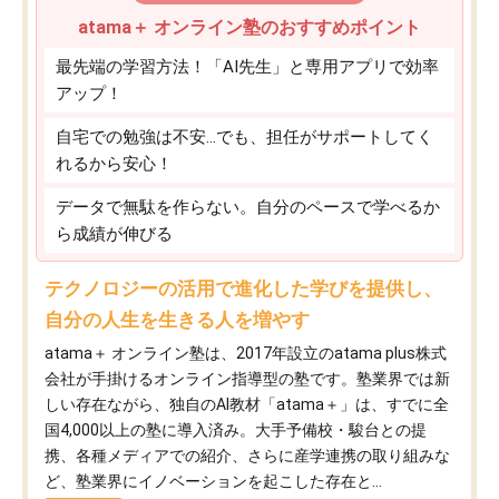
atama＋ オンライン塾のおすすめポイント
最先端の学習方法！「AI先生」と専用アプリで効率
アップ！
自宅での勉強は不安…でも、担任がサポートしてく
れるから安心！
データで無駄を作らない。自分のペースで学べるか
ら成績が伸びる
テクノロジーの活用で進化した学びを提供し、
自分の人生を生きる人を増やす
atama＋ オンライン塾は、2017年設立のatama plus株式
会社が手掛けるオンライン指導型の塾です。塾業界では新
しい存在ながら、独自のAI教材「atama＋」は、すでに全
国4,000以上の塾に導入済み。大手予備校・駿台との提
携、各種メディアでの紹介、さらに産学連携の取り組みな
ど、塾業界にイノベーションを起こした存在と...