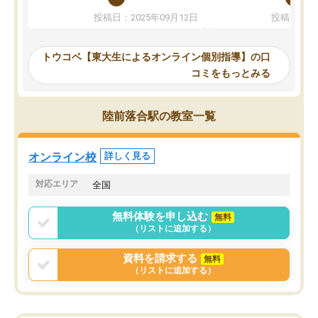
か、オプションは付帯するかなど選ぶ
教科でも)。受講科目や
投稿日：2025年09月12日
投稿日：20
事が出来ました。
めれるので、個人に合っ
講師とのマッチング後講師との初回ミ
ると思います。カリキュ
ーティングを行い、その講師で良いか
いなのがあり(有料)、受
トウコベ【東大生によるオンライン個別指導】の口
他の講師を希望するか子供との相性も
ことをどんなスケジュー
コミをもっとみる
見てから講師を決定する事ができま
くか相談したのですが、
す。
ち期待したものではなく
うちの子は、初回面談の講師の方で決
内容でした。それでも明
陸前落合駅の教室一覧
定しました。
やる気も出ましたし、苦
くなってきたようなので
オンラインツールを使用した単語帳の
お願いして良かったと思
オンライン校
詳しく見る
共有があり宿題もそちらで出される形
も合わなければチェンジ
でした。
娘は3科目ともずっと同
対応エリア
全国
2ヶ月で担当講師の方がお辞めになると
言う事で講師変更の申し出があり、あ
無料体験を申し込む
無料
まりに短期での変更だった為、塾に通
（リストに追加する）
う事にして退会しました。遅れも取り
戻せ、授業内容や講師の方は良かった
資料を請求する
無料
と思います。
（リストに追加する）