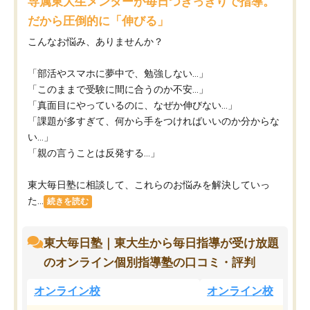
専属東大生メンターが毎日つきっきりで指導。
だから圧倒的に「伸びる」
こんなお悩み、ありませんか？
「部活やスマホに夢中で、勉強しない…」
「このままで受験に間に合うのか不安…」
「真面目にやっているのに、なぜか伸びない…」
「課題が多すぎて、何から手をつければいいのか分からな
い…」
「親の言うことは反発する…」
東大毎日塾に相談して、これらのお悩みを解決していっ
た...
続きを読む
東大毎日塾｜東大生から毎日指導が受け放題
のオンライン個別指導塾の口コミ・評判
オンライン校
オンライン校