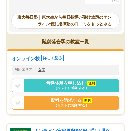
を踏まえ、浪人が決まった際に勉強計
画を考えてもらえる塾を探した結果、
東大毎日塾にたどり着きました。学習
東大毎日塾｜東大生から毎日指導が受け放題のオン
の長期計画や日々の勉強のやり方につ
ライン個別指導塾の口コミをもっとみる
いて客観的なアドバイスをいただけた
ので、自信をもって受験勉強を進める
ことができました。自分のように勉強
陸前落合駅の教室一覧
のやり方や進捗管理で苦労している方
には特におすすめしたい塾です。
オンライン校
詳しく見る
対応エリア
全国
無料体験を申し込む
無料
（リストに追加する）
資料を請求する
無料
（リストに追加する）
オンライン家庭教師WAM
詳しく見る