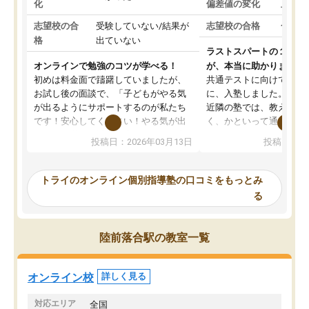
化
偏差値の変化
上がっ
志望校の合
受験していない/結果が
志望校の合格
合格し
格
出ていない
ラストスパートの１か月
オンラインで勉強のコツが学べる！
が、本当に助かりました
初めは料金面で躊躇していましたが、
共通テストに向けての追
お試し後の面談で、「子どもがやる気
に、入塾しました。田舎
が出るようにサポートするのが私たち
近隣の塾では、教えても
です！安心してください！やる気が出
く、かといって通うには
ないのは私たち講師の責任です」と言
が、トライならオンライ
投稿日：2026年03月13日
投稿日：20
ってくださり、確かに！と考えて、思
可能なので本当に助かり
い切って入塾しました。英語が苦手だ
テストの内容重視でした
ったんですが、学生の先生から学ぶこ
らないところをピンポイ
トライのオンライン個別指導塾の口コミをもっとみ
とで、勉強のコツみたいなものをつか
頂いて、とてもわかりや
る
み、徐々に成績が上がったらいいなと
していました。一生を左
思っていました。何が今足りないのか
スト、多少お金がかかっ
を的確に指導いただき、子どももびっ
思い切って入塾してよか
陸前落合駅の教室一覧
くりするほど楽しんでやる気を持って
塾を受けています。狙い通り、少しず
つ成績も上がり、苦手意識も無くなっ
オンライン校
詳しく見る
てきたので、さらに苦手な数学も追加
でお願いしました。来年の高校受験に
対応エリア
全国