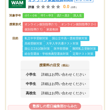
0.0
評価
（0件）
対象学年
小1～小6
中1～中3
高1～高3
浪人生
授業形式
オンライン個別指導(1:1)
オンライン個別指導(1:2~)
個別指導(1:1)
家庭教師
目的
私立中学受験対策
国公立中高一貫校受験対策
高校受験対策
大学入学共通テスト対策
国公立2次試験対策
医学部受験
難関私立受験対策
総合型選抜・学校推薦型選抜対策
定期テスト対策
授業料の目安
（税込）
小学生
詳細はお問い合わせください
中学生
詳細はお問い合わせください
高校生
詳細はお問い合わせください
塾探しの窓口編集部からみた