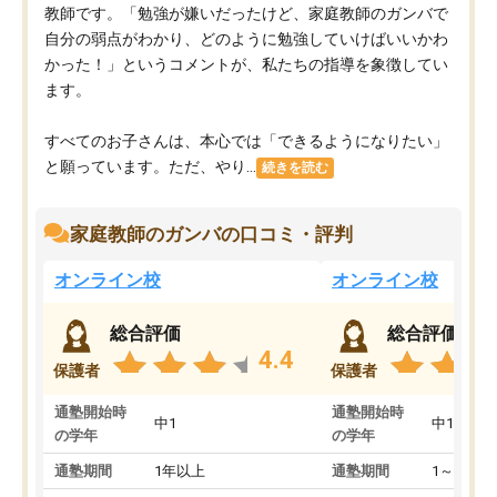
教師です。「勉強が嫌いだったけど、家庭教師のガンバで
自分の弱点がわかり、どのように勉強していけばいいかわ
かった！」というコメントが、私たちの指導を象徴してい
ます。
すべてのお子さんは、本心では「できるようになりたい」
と願っています。ただ、やり...
続きを読む
家庭教師のガンバの口コミ・評判
オンライン校
オンライン校
総合評価
総合評価
4.4
保護者
保護者
通塾開始時
通塾開始時
中1
中1
の学年
の学年
通塾期間
1年以上
通塾期間
1～3ヵ月