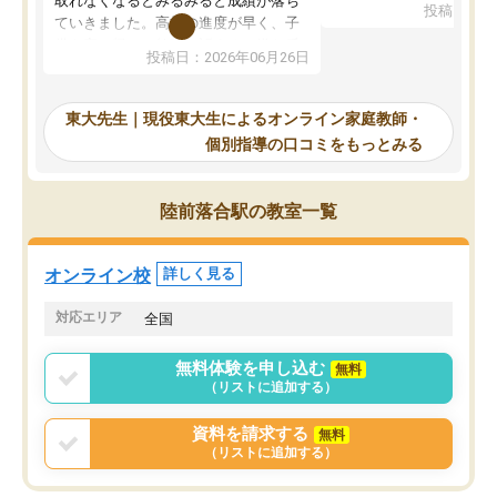
取れなくなるとみるみると成績が落ち
投稿日：20
で、当初は模試でD判定
ていきました。高校の進度が早く、子
していたのですが、やは
供も家に帰って勉強の話すると嫌な反
投稿日：2026年06月26日
験勉強に詳しく、先生か
応を示します。東大先生にお願いして
受け合格できました。ま
からは効率的な計画を先生が立ててく
自習室が毎日使えていつ
れるので、親としても安心です。毎日
東大先生｜現役東大生によるオンライン家庭教師・
るのが心強かったようで
使える自習室とかもあり、わからない
個別指導の口コミをもっとみる
謝です。
ところがあれば先生が回答してくれる
のも重宝しています。
陸前落合駅の教室一覧
オンライン校
詳しく見る
対応エリア
全国
無料体験を申し込む
無料
（リストに追加する）
資料を請求する
無料
（リストに追加する）