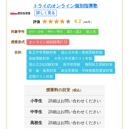
トライのオンライン個別指導塾
詳しく見る
4.2
評価
（44件）
対象学年
小1～小6
中1～中3
高1～高3
浪人生
授業形式
オンライン個別指導(1:1)
目的
私立中学受験対策
国公立中高一貫校受験対策
高校受験対策
大学入学共通テスト対策
国公立2次試験対策
医学部受験
難関私立受験対策
医・歯・薬系対策
総合型選抜・学校推薦型選抜対策
定期テスト対策
授業料の目安
（税込）
小学生
詳細はお問い合わせください
中学生
詳細はお問い合わせください
高校生
詳細はお問い合わせください