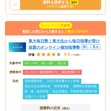
資料を請求する
無料
（リストに追加する）
キャンペーン対象塾
塾探しの窓口から入塾すると
入塾金1万円OFF
東大毎日塾｜東大生から毎日指導が受け
放題のオンライン個別指導塾
詳しく見る
4.0
評価
（116件）
対象学年
中1～中3
高1～高3
浪人生
授業形式
オンライン個別指導(1:1)
個別指導(1:1)
目的
高校受験対策
大学入学共通テスト対策
国公立2次試験対策
医学部受験
難関私立受験対策
医・歯・薬系対策
総合型選抜・学校推薦型選抜対策
定期テスト対策
授業料の目安
（税込）