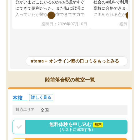
分がいまどこにいるのかの把握がすぐ
社会の4教科で利用し、偏
にできて便利だった。また私は部活に
高校に合格できました。
入っていたが難なく両立できて学力で
に固められる点が魅力で
も部活でも結果を残すことができてよ
れる「ウォームアップ」
投稿日：2026年07月10日
投稿日：20
かった。また問題演習の際に、自分が
項目のおかげで、手軽に
一度間違えた問題を繰り返し学習でき
せられます。何度も間違
たので苦手だった英語の克服につなが
「特訓」項目で徹底的に
った点もよかった。ただAIをアピール
め、苦手克服に非常に役
して活用するのは良かった点もあった
また、その日の勉強時間
が、自分で自分の管理ができない人に
元数が可視化されるので
atama＋ オンライン塾の口コミをもっとみる
とっては難しい部分もあるのではない
しながら意欲的に取り組
かと思った。
常に効果を実感している
になった現在も大学受験
陸前落合駅の教室一覧
して利用しており、自信
すめできる塾です。
本校
詳しく見る
対応エリア
全国
無料体験を申し込む
無料
（リストに追加する）