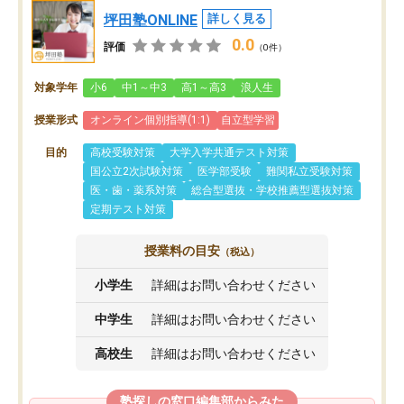
坪田塾ONLINE
詳しく見る
0.0
評価
（0件）
対象学年
小6
中1～中3
高1～高3
浪人生
授業形式
オンライン個別指導(1:1)
自立型学習
目的
高校受験対策
大学入学共通テスト対策
国公立2次試験対策
医学部受験
難関私立受験対策
医・歯・薬系対策
総合型選抜・学校推薦型選抜対策
定期テスト対策
授業料の目安
（税込）
小学生
詳細はお問い合わせください
中学生
詳細はお問い合わせください
高校生
詳細はお問い合わせください
塾探しの窓口編集部からみた