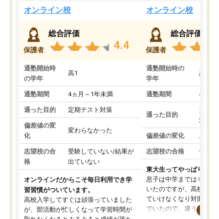
オンライン校
オンライン校
総合評価
総合評価
4.4
保護者
保護者
通塾開始時
通塾開始時の
高1
高3
の学年
学年
通塾期間
4ヵ月～1年未満
通塾期間
4ヵ月
通った目的
定期テスト対策
大学入
通った目的
対策
偏差値の変
変わらなかった
化
偏差値の変化
上がっ
志望校の合
受験していない/結果が
志望校の合格
合格し
格
出ていない
東大生ってやっぱりすご
息子は中学まではそこそ
オンラインだからこそ毎日利用でき学
いたのですが、高校に入
習習慣がついています。
ていけなくなり対面の塾
高校入学してすぐは頑張っていました
でいたので、違うアプロ
が、部活動が忙しくなって学習時間が
考えて入りました。地元