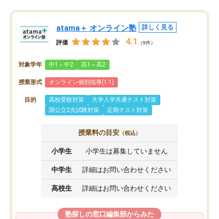
atama＋ オンライン塾
詳しく見る
4.1
評価
（9件）
対象学年
中1～中2
高1～高2
授業形式
オンライン個別指導(1:1)
目的
高校受験対策
大学入学共通テスト対策
国公立2次試験対策
定期テスト対策
授業料の目安
（税込）
小学生
小学生は募集していません
中学生
詳細はお問い合わせください
高校生
詳細はお問い合わせください
塾探しの窓口編集部からみた