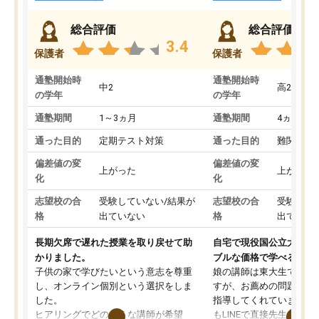
総合評価
総合評価
3.4
保護者
保護者
通塾開始時
通塾開始時
中2
高2
の学年
の学年
通塾期間
1～3ヵ月
通塾期間
4ヵ月～1
通った目的
定期テスト対策
通った目的
難関私立
偏差値の変
偏差値の変
上がった
上がった
化
化
志望校の合
受験していない/結果が
志望校の合
受験して
格
出ていない
格
出ていな
長期欠席で遅れた授業を取り戻せて助
自宅で現役国公立大学生
かりました。
ブルな価格で学べる
子供の家で学びたいという意志を尊重
娘の講師は東大生では無
し、オンライン個別という選択をしま
すが、お薦めの問題集や
した。
指導してくれています。2
ヒアリングでどのような講師が希望
もLINEで直接先生に質問