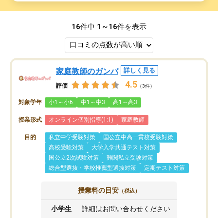
16
件中
1～16
件を表示
家庭教師のガンバ
詳しく見る
4.5
評価
（3件）
対象学年
小1～小6
中1～中3
高1～高3
授業形式
オンライン個別指導(1:1)
家庭教師
目的
私立中学受験対策
国公立中高一貫校受験対策
高校受験対策
大学入学共通テスト対策
国公立2次試験対策
難関私立受験対策
総合型選抜・学校推薦型選抜対策
定期テスト対策
授業料の目安
（税込）
小学生
詳細はお問い合わせください