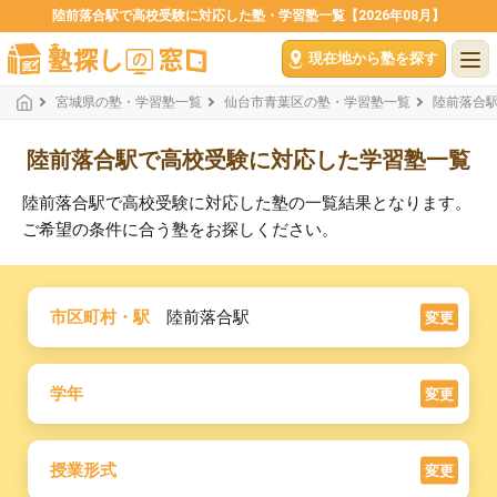
陸前落合駅で高校受験に対応した塾・学習塾一覧【2026年08月】
現在地から塾を探す
宮城県の塾・学習塾一覧
仙台市青葉区の塾・学習塾一覧
陸前落合
陸前落合駅で高校受験に対応した学習塾一覧
陸前落合駅で高校受験に対応した塾の一覧結果となります。
ご希望の条件に合う塾をお探しください。
市区町村・駅
陸前落合駅
変更
学年
変更
授業形式
変更