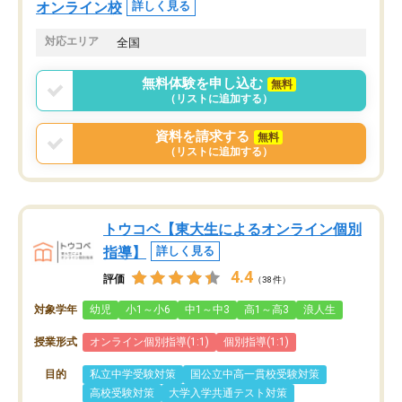
オンライン校
詳しく見る
対応エリア
全国
無料体験を申し込む
無料
（リストに追加する）
資料を請求する
無料
（リストに追加する）
トウコベ【東大生によるオンライン個別
指導】
詳しく見る
4.4
評価
（38件）
対象学年
幼児
小1～小6
中1～中3
高1～高3
浪人生
授業形式
オンライン個別指導(1:1)
個別指導(1:1)
目的
私立中学受験対策
国公立中高一貫校受験対策
高校受験対策
大学入学共通テスト対策