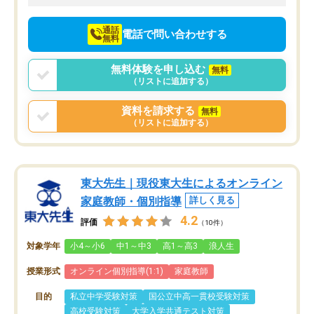
向けて頑張っています。
通話
電話で問い合わせする
無料
無料体験を申し込む
無料
（リストに追加する）
資料を請求する
無料
（リストに追加する）
東大先生｜現役東大生によるオンライン
家庭教師・個別指導
詳しく見る
4.2
評価
（10件）
対象学年
小4～小6
中1～中3
高1～高3
浪人生
授業形式
オンライン個別指導(1:1)
家庭教師
目的
私立中学受験対策
国公立中高一貫校受験対策
高校受験対策
大学入学共通テスト対策