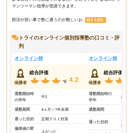
マンツーマン指導が受講できます。
部活や習い事で塾に通うのが難しいお...
続きを読む
トライのオンライン個別指導塾の口コミ・評
判
オンライン校
オンライン校
総合評価
総合評価
4.2
保護者
保護者
通塾開始時
通塾開始時の
中2
高3
の学年
学年
通塾期間
4ヵ月～1年未満
通塾期間
1～3
通った目的
定期テスト対策
大学入
通った目的
対策
偏差値の変
上がった