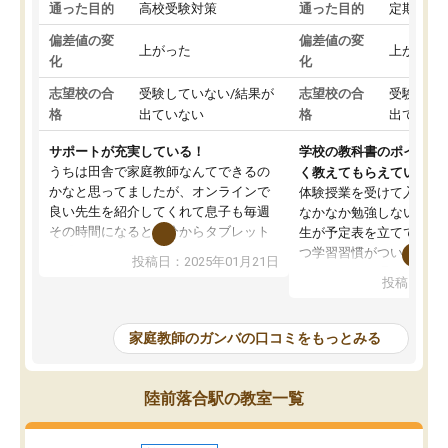
通った目的
高校受験対策
通った目的
定期テス
偏差値の変
偏差値の変
上がった
上がった
化
化
志望校の合
受験していない/結果が
志望校の合
受験して
格
出ていない
格
出ていな
サポートが充実している！
学校の教科書のポイント
うちは田舎で家庭教師なんてできるの
く教えてもらえている
かなと思ってましたが、オンラインで
体験授業を受けて入塾し
良い先生を紹介してくれて息子も毎週
なかなか勉強しない息子
その時間になると自分からタブレット
生が予定表を立ててくれ
を開いてzoomを繋げるようになりまし
つ学習習慣がついてきま
投稿日：2025年01月21日
た！5科目なんでもOKなのもとても気
オンラインで週に一度の
投稿日：20
に入っています
指導が無い日も予定表に
成績もだいぶ下の方でしたが、通い始
したり、LINEでわから
めて1年ほどだった今では平均点以上の
問できるのでとても助か
家庭教師のガンバの口コミをもっとみる
科目が増えてきました！あと1年受験ま
であるので無料の週末教室を使用しな
がら頑張って欲しいと思います！
陸前落合駅の教室一覧